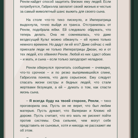
Ренли найдет способ защитить близких ему людей. Если
потребуется, Габриэлла заплатит своей жизнью и честью
за самый мимолетный шанс выжить для своего сына.
На столе что-то тихо пискнуло, и Императрица
выдохнула, точно выйдя из транса. Отстранилась от
Ренли, подобрала юбки. Ей следовало обдумать, что
теперь делать. Она не сомневалась, что даже
вездесущий Культ можно обмануть – ей нужно только
немного времени. Но дадут ли ей его? Даже сейчас с ней
приехали люди не только Императрицы Джоан, но и от
тех людей, кто обвинял Ренли. Любой из них сдаст обоих
– и мать, и сына – если только заподозрит неладное.
Ренли обернулся прочитать сообщение – очевидно,
что-то срочное – и по резко выпрямившейся спине,
Габриэлла поняла, что дело серьезное. Ему следует
спасать жизни сестры и бедных людей, что стали
жертвами безумцев, а ей – думать о том, как спасти
жизнь сына.
–
Я всегда буду на твоей стороне, Ренли
, – тихо
проговорила она. Пусть он не верит, что был любим
матерью. Пусть думает, что Валериан и Кловис ей
дороже. Пусть считает, что его мать не рискнет пойти
против системы. Она сильнее, чем могут себе
представить ее сыновья, хотя и никогда не расскажет им
об этом.