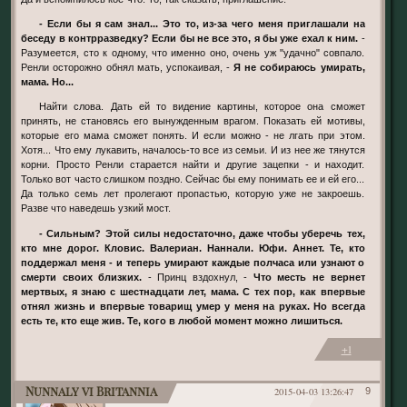
- Если бы я сам знал... Это то, из-за чего меня приглашали на
беседу в контрразведку? Если бы не все это, я бы уже ехал к ним.
-
Разумеется, сто к одному, что именно оно, очень уж "удачно" совпало.
Ренли осторожно обнял мать, успокаивая, -
Я не собираюсь умирать,
мама. Но...
Найти слова. Дать ей то видение картины, которое она сможет
принять, не становясь его вынужденным врагом. Показать ей мотивы,
которые его мама сможет понять. И если можно - не лгать при этом.
Хотя... Что ему лукавить, началось-то все из семьи. И из нее же тянутся
корни. Просто Ренли старается найти и другие зацепки - и находит.
Только вот часто слишком поздно. Сейчас бы ему понимать ее и ей его...
Да только семь лет пролегают пропастью, которую уже не закроешь.
Разве что наведешь узкий мост.
- Сильным? Этой силы недостаточно, даже чтобы уберечь тех,
кто мне дорог. Кловис. Валериан. Наннали. Юфи. Аннет. Те, кто
поддержал меня - и теперь умирают каждые полчаса или узнают о
смерти своих близких.
- Принц вздохнул, -
Что месть не вернет
мертвых, я знаю с шестнадцати лет, мама. С тех пор, как впервые
отнял жизнь и впервые товарищ умер у меня на руках. Но всегда
есть те, кто еще жив. Те, кого в любой момент можно лишиться.
+1
Nunnaly vi Britannia
2015-04-03 13:26:47
9