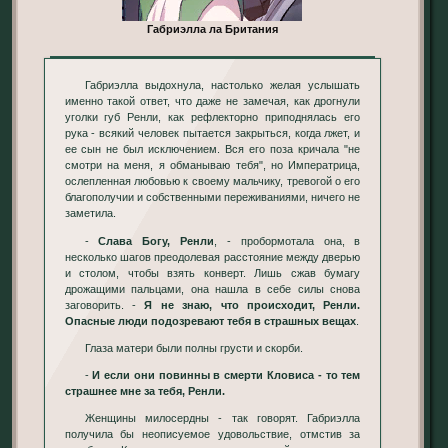
Габриэлла ла Британия
Габриэлла выдохнула, настолько желая услышать
именно такой ответ, что даже не замечая, как дрогнули
уголки губ Ренли, как рефлекторно приподнялась его
рука - всякий человек пытается закрыться, когда лжет, и
ее сын не был исключением. Вся его поза кричала "не
смотри на меня, я обманываю тебя", но Императрица,
ослепленная любовью к своему мальчику, тревогой о его
благополучии и собственными переживаниями, ничего не
заметила.
-
Слава Богу, Ренли
, - пробормотала она, в
несколько шагов преодолевая расстояние между дверью
и столом, чтобы взять конверт. Лишь сжав бумагу
дрожащими пальцами, она нашла в себе силы снова
заговорить. -
Я не знаю, что происходит, Ренли.
Опасные люди подозревают тебя в страшных вещах
.
Глаза матери были полны грусти и скорби.
-
И если они повинны в смерти Кловиса - то тем
страшнее мне за тебя, Ренли.
Женщины милосердны - так говорят. Габриэлла
получила бы неописуемое удовольствие, отмстив за