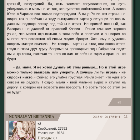
грозный, вездесущий. Да, есть элемент преувеличения, но суть
убедительна и мать не из тех, кто пугается собственной тени. А слова
Юфи о Чарльзе все только подтверждают. В лице Ренли нет страха, но
видно, как он сейчас на ходу выстраивает картину ситуации по новым
данным, подводя логику под тайны и страх. Не прямой военный, как
Валериан, не далекий от сражений Кловис - Ренли слишком хорошо
узнал, что может скрываться в тени войн и политики и он верил во
многое, что покажется обычным людям бредом. Хоть ему и удалось
соврать матери сначала... Но теперь - карты на стол, они снова стоят,
глядя в глаза друг другу. Впервые за прошедшие годы Габриэлла видит
сына до конца, включая то, чего он сам от себя не ждал и врать он не
будет.
- Да, мама. Я не хотел думать об этом раньше... Но в этой игре
можно только выиграть или умереть. А хочешь ли ты играть - не
спросит никто.
- Сейчас его улыбка грустная, Ренли знает, что ждет его
совсем не радость. Поздно, мама - твой мальчик вырос и ступил на
дорогу, с которой нет возврата или поворота. Но врать тебе об этом он
не будет.
+2
Nunnaly vi Britannia
2015-04-26 17:54:44
11
<3
Сообщений:
27832
Уважение:
+9134
Награды
: 87