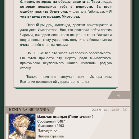
близкие, которых ты обещал защитить. Твои люди,
которые поклялись тебе в верности. За твои
ошибки платить будут они
, – шептала Габриэлла. –
Я
уже видела это прежде. Много раз.
Первый рыцарь, Аделаида, десятки аристократов и
даже дети Императора. Все, кто рисковал пойти против
Чарльза, находили лишь свою смерть, а те их близкие и
подчиненные, кому удавалось получить забвение, могли
считать себя счастливчиками.
Но.. Он же все это знает. Бесполезно рассказывать.
Он готов принести эту жертву ради мимолетного,
практически неуловимого шанса изменить родную
страну.
Только поистине могучая воля Императрицы
Британии позволяет ей удержаться от слез.
+2
Renly la Britannia
2015-04-28 01:28:35
12
Мальчик-скандал (Политический)
Сообщений:
5487
Уважение:
+4493
Награды
: 72
Личная страница