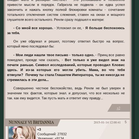
привести мысли в порядок. Габриэла не подвела - он едва успел
закончить и нажать кнопку полной блокировки комнаты - сочетание
тотального отключения систем слежения, ставен на окнах и мощного
глушителя всего остального. Ренли сразу подошел к матери:
- Со мной все хорошо.
- Успокоил он ее, -
Я больше беспокоюсь
за тебя.
Он уже обдумал и решил, поэтому ответил быстро на вопрос.
который явно последовал бы:
- Мои люди нашли твое письмо - только одно.
- Принц все равно
помедлил, прежде чем сказать, -
Вот только я уже видел знак на
печати раньше. Символ исследований, которые проводил Кловис
здесь. И из-за которых его могли убить. Мама, во что тебя
втянули? Почему ты стала Глашатем Императора, ты же никогда не
стремилась в эти дела...
Совершенно честное беспокойство, ведь Ренли не был уверен в
значении тех фактов, которые знал. и допускал, что все несколько не
так. как ему видится. Так пусть мать и ответит ему правду...
+2
Nunnaly vi Britannia
2015-01-14 12:00:41
5
<3
Сообщений:
27832
Уважение:
+9134