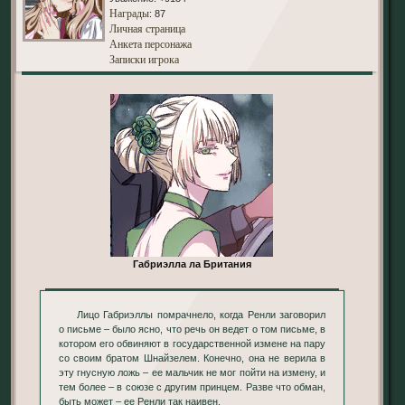
Награды
: 87
Личная страница
Анкета персонажа
Записки игрока
Габриэлла ла Британия
Лицо Габриэллы помрачнело, когда Ренли заговорил
о письме – было ясно, что речь он ведет о том письме, в
котором его обвиняют в государственной измене на пару
со своим братом Шнайзелем. Конечно, она не верила в
эту гнусную ложь – ее мальчик не мог пойти на измену, и
тем более – в союзе с другим принцем. Разве что обман,
быть может – ее Ренли так наивен.