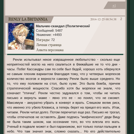
+1
Renly la Britannia
2014-12-25 00:54:38
2
Мальчик-скандал (Политический)
Сообщений:
5487
Уважение:
+4493
Награды
: 72
Личная страница
Анкета персонажа
Ренли испытывал некое извращенное любопытство - сколько еще
неприятностей могло на него свалиться в ближайшие не то что дни -
часы. Побег Кассандры сам по себе был бедой, хорошо хоть обернулся
не самым плохим вариантом благодаря тому, что у четверых морпехов
количество мозгов и верности самому Ренли было выше среднего. Но
то, что ему положили на стол, было хуже. Это была бомба, причем
стратегической мощности. Спасибо хотя бы морпехи не знали, что
означает "птичка". Ренли честно задумался о том, чтобы не читать
письмо и вернуть маме - явно это ее - но понял, что не сможет.
Максимум - аккуратно убрать в конверт и врать. Слишком велик риск,
что именно это убило Кловиса, а теперь берет на прицел его мать. Итак,
читаем. Ренли читал долго. Потом перечитал еще раз. Письмо не трогал,
чтобы отпечатков не оставлять. Даже подпись "мифического" дяди Вицу
не была таким шоком, как осознание того, во что влезла его мать.
Ученый в подвале может и был параноиком, вот только попал пальцем в
небо. Что там значил знак, сложно сказать... Но его действительно