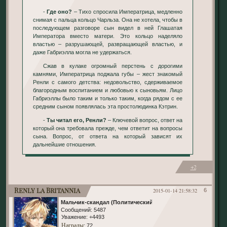
-
Где оно?
– Тихо спросила Императрица, медленно
снимая с пальца кольцо Чарльза. Она не хотела, чтобы в
последующем разговоре сын видел в ней Глашатая
Императора вместо матери. Это кольцо наделяло
властью – разрушающей, развращающей властью, и
даже Габриэлла могла не удержаться.
Сжав в кулаке огромный перстень с дорогими
камнями, Императрица поджала губы – жест знакомый
Ренли с самого детства: недовольство, сдерживаемое
благородным воспитанием и любовью к сыновьям. Лицо
Габриэллы было таким и только таким, когда рядом с ее
средним сыном появлялась эта простолюдинка Кэтрин.
-
Ты читал его, Ренли?
– Ключевой вопрос, ответ на
который она требовала прежде, чем ответит на вопросы
сына. Вопрос, от ответа на который зависят их
дальнейшие отношения.
+2
Renly la Britannia
2015-01-14 21:58:32
6
Мальчик-скандал (Политический)
Сообщений:
5487
Уважение:
+4493
Награды
: 72