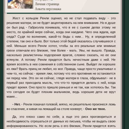
Личная страница
Анкета персонажа
Жест с кольцом Ренли оценил, но не стал подавать виду - это
решение матери, он не будет акцентировать на нем внимание. Но в душе
он был рад - Габриэлла понимала, что в ее с сыном делах этому не
место, по крайней мере сейчас, когда они наедине. Чего она ждала, идя
сюда? Судя по волнению, какой-то беды с ним... Ну, в определенной
степени, так оно и было. Вот только этой бедой оказалось случившееся с
ней. Меньше всего Ренли хотел, чтобы за его реальные или мнимые
грехи отвечали его близкие, тем более - мать. Увы, не вышло. Правда,
насколько реалистичны подозрения врагов, сложно сказать, но ее они
втянули. А потому Ренли придется быть нечестным даже с ней. Не
время вселять в нее сомнения в собственном сыне. Выйдет ли хорошее
из лжи? Врать принц не любил, но мог. Правда, чаще просто умалчивал о
чем-то, но сейчас - время лжи, потому что его противник не остановится
ни перед чем. Это он не сейчас, глядя матери в глаза, обдумывал - не в
первый раз приходила мысль, что что-то придется делать с ней, когда
придет время. Оно просто пришло раньше и не так, как хотелось бы. Так
что сегодня он будет плохим мальчиком, ведь хорошие дети не врут
маме...
- Нет.
- Ренли покачал головой, мягко, но решительно произнеся ложь
во спасение, и кивая на лежащий на столе конверт, -
Оно же твое.
Да, это плохо само по себе, а еще это риск проговориться и
необходимость отрешаться от данных из письма, чтобы не выдать свою
информированность. Но если речь о его близких, Ренли придется взять