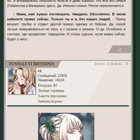
но и игнорировать опасность нельзя и даже хорошо, что вся его семья
(Габриэлла и Валериан) здесь. Да. Именно семья. Ренли переключается.
- Мама, нам нужно поговорить. Наедине. Абсолютно. В моем
кабинете прямо сейчас. Только ты и я, без наших людей.
- Принц
вешает трубку и отдает другой приказ одному из бойцов. Да, порой
лучше эвакуироваться не тихо, а с шумом и громом. О да. Особенно в
секторе, где процветает терроризм. И очень удачно, если мама сейчас
будет у него.
+2
Nunnaly vi Britannia
2015-01-12 23:46:44
3
<3
Сообщений:
27832
Уважение:
+9134
Награды
: 87
Личная страница
Анкета персонажа
Записки игрока