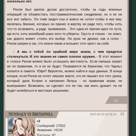
несколько лет.
Ренли был крепок духом достаточно, чтобы за годы военных
операций не обзавестись посттравматическим синдромом, но и он не
все мог забыть. Он тоже видел сны и вовсе не хотел чтобы в них ему
являлись близкие, которых он принес в жертву не ради того, чтобы хоть
что-то исправить, а ради выживания... Это одна из причин идти по пути,
где есть хоть малейший шанс кого-то уберечь. Грусть в глазах - он знает,
как дорого может стоить его выбор. Но руки не дрожат, как и голос -
Ренли уверен в ом, что иначе никак и возьмет этот крест на себя.
- А мы с тобой по крайней мере знаем, с чем придется
столкнуться. И это знание не самое плохое оружие.
- В этот момент
в голосе Ренли можно было услышать жестокость. Если папаша играет
не по правилам, то и он не будет. Понравится ли Корнелии, что Чарльз
копался в памяти Юфи? Вероятно, можно найти и еще данные. В конце
концов, если Ренли не хочет лишних жертв, это не лишает его того урока,
который дала Кэтрин и напомнил Лелуш - по правилам играя, не
выигрывают. Возможно, он сделает это не так, как мать думает. но не
будет колебаться в жестоких решениях.
+4
Nunnaly vi Britannia
2015-05-03 01:56:19
13
<3
Сообщений:
27832
Уважение:
+9134
Награды
: 87