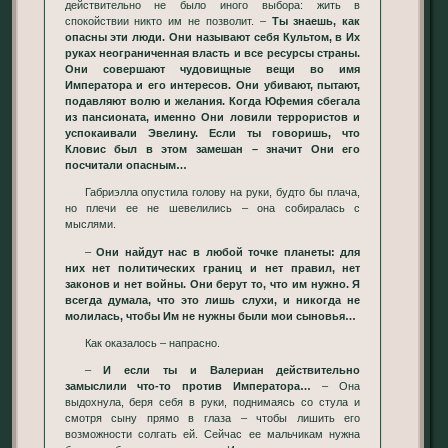
действительно не было иного выбора: жить в
спокойствии никто им не позволит. –
Ты знаешь, как
опасны эти люди. Они называют себя Культом, в Их
руках неограниченная власть и все ресурсы страны.
Они совершают чудовищные вещи во имя
Императора и его интересов. Они убивают, пытают,
подавляют волю и желания. Когда Юфемия сбегала
из пансионата, именно Они ловили террористов и
успокаивали Эвелину. Если ты говоришь, что
Кловис был в этом замешан – значит Они его
посчитали опасным…
Габриэлла опустила голову на руки, будто бы плача,
но плечи ее не шевелились – она собиралась с
мыслями.
–
Они найдут нас в любой точке планеты: для
них нет политических границ и нет правил, нет
законов и нет войны. Они берут то, что им нужно. Я
всегда думала, что это лишь слухи, и никогда не
молилась, чтобы Им не нужны были мои сыновья…
Как оказалось – напрасно.
–
И если ты и Валериан действительно
замыслили что-то против Императора…
– Она
выдохнула, беря себя в руки, поднимаясь со стула и
смотря сыну прямо в глаза – чтобы лишить его
возможности солгать ей. Сейчас ее мальчикам нужна