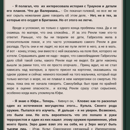
- Я полагал, что их интересовала история с Трауном и детали
его планов. Что до Валериана...
- Он покачал головой, но все же не
мог скрыть нежелание даже говорить об этом деле, -
Нет, не в тех, за
которые его осудят в Британии. Но от этого не легче.
Вроде и успокоил, но только с одного конца проблемы пока. Да и не
скажешь по матери, что она спокойна... И за это Ренли тоже кто-то
ответит. Раньше, что бы ни творили ее дети, Габриэлла жила в
относительном покое, и это часто успокаивало самого Ренли в дни
разлада. Пусть они и не ладят, но все же пули летят в него, а не в мать.
И вот - конец этому, они вместе с ней оказались на поле боя, которого не
хотели. Спрашивать даже не надо - видно, что самообладание Габриэллы
дало сбой такой силы, какого Ренли еще не видел. Ее дети наконец
вышли за рамки того, что ее просто огорчало... Принц ждал, но не стал
нависать над матерью, а просто присел на корточки, оказавшись на
одном уровне и сейчас немного похожий на того мальчика, который еще
только мечтал о море, но не плавал в нем наперегонки со смертью. Но
лишь пока она не начала говорить. Самоубийца был прав по крайней
мере в оценке опасности... и взгляд Ренли сразу стал серьезнее,
особенно когда мать упомянула Юфи.
- Я знаю о Юфи... Теперь.
- Кивнул он, -
Кловис как-то раскопал
один из источников могущества этого... Культа. Своего рода
оружие. Пытался его изучить. И дальше - я не уверен. Возможно,
это были они. Но есть вероятность что это попало в руки
террористов и один из них нашел этому оружию применение, убив
моего брата. Зеро даже взял это на себя, но у Зеро могут быть
тысячи лиц.
- Итак, Культ. Однозначно связанный с Императором,