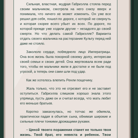
Сильная, властная, мудрая Габриэлла стояла перед
своим мальчиком, смотрела на него снизу вверх и
понимала, что ничего не может изменить. Он уже все
решил для себя, пошел по дороге, с которой не свернуть
и которая скорее всего убьет их всех. По дороге, по
которой прежде уже ходили другие – незадолго до своей
смерти. Но что делать самой Габриэлле? Варианта
отдать своего мальчика на растерзание Культу перед ней
даже не стояло.
Закололо сердце, побледнело лицо Императрицы.
Она всю жизнь была покорной своему долгу, интересам
своей семьи и своих детей. Она жертвовала всем ради
того, чтобы ее мальчики жили в достатке и не были под
угрозой, а теперь они сами шли под удар.
Как же хотелось влепить Ренли пощечину.
Жаль только, что это не отрезвит его и не заставит
оступиться. Габриэлла слишком хорошо знала этого
упрямца, пусть даже он и считал всегда, что мать любит
его меньше братьев.
Коротко замахнулась, но тотчас же обмякла,
практически падая в объятия сына, обнимая широкие и
сильные плечи тонкими дрожащими руками.
–
Ценой твоего поражения станет не только твоя
жизнь. Твой брат, его невеста и ребенок. Твои