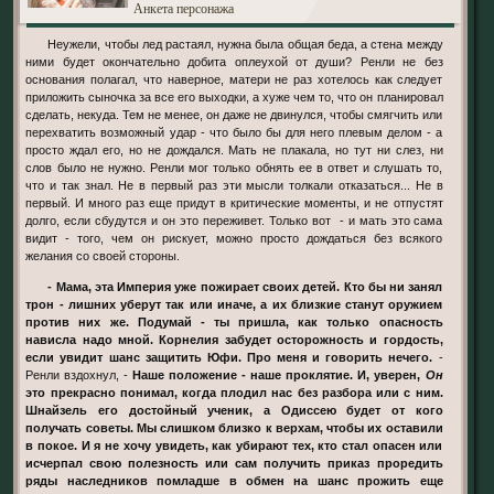
Анкета персонажа
Неужели, чтобы лед растаял, нужна была общая беда, а стена между
ними будет окончательно добита оплеухой от души? Ренли не без
основания полагал, что наверное, матери не раз хотелось как следует
приложить сыночка за все его выходки, а хуже чем то, что он планировал
сделать, некуда. Тем не менее, он даже не двинулся, чтобы смягчить или
перехватить возможный удар - что было бы для него плевым делом - а
просто ждал его, но не дождался. Мать не плакала, но тут ни слез, ни
слов было не нужно. Ренли мог только обнять ее в ответ и слушать то,
что и так знал. Не в первый раз эти мысли толкали отказаться... Не в
первый. И много раз еще придут в критические моменты, и не отпустят
долго, если сбудутся и он это переживет. Только вот - и мать это сама
видит - того, чем он рискует, можно просто дождаться без всякого
желания со своей стороны.
- Мама, эта Империя уже пожирает своих детей. Кто бы ни занял
трон - лишних уберут так или иначе, а их близкие станут оружием
против них же. Подумай - ты пришла, как только опасность
нависла надо мной. Корнелия забудет осторожность и гордость,
если увидит шанс защитить Юфи. Про меня и говорить нечего.
-
Ренли вздохнул, -
Наше положение - наше проклятие. И, уверен,
Он
это прекрасно понимал, когда плодил нас без разбора или с ним.
Шнайзель его достойный ученик, а Одиссею будет от кого
получать советы. Мы слишком близко к верхам, чтобы их оставили
в покое. И я не хочу увидеть, как убирают тех, кто стал опасен или
исчерпал свою полезность или сам получить приказ проредить
ряды наследников помладше в обмен на шанс прожить еще