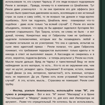
использовали те, кто служил Чарльзу. И эти люди всерьез подозревали
Ренли в заговоре... Правда, почему-то в компании со Шнайзелем. Тут
Ренли даже усмехнулся - то ли они приплели его для эффекта (все
письмо было грамотным давлением на мать, вселяющим в нее истинный
страх за сына и саму себя), то ли всерьез так думали и тогда крупно
ошибались. Хотя так подумать, Шнайзель явно планировал что-то
подобное - даже если только "на всякий случай". С Ренли его могли
объединить, полагая, что вряд ли бы адмирал заделался бунтарем без
влияния старшенького. Про Трауна, кстати, ни слова не было - и вот
думай, почему. Конкретных мер от Габриэллы тоже не требовали -
наделили полномочиями, которым мог бы позавидовать любой и
оставили остальное на ее усмотрение. Что она и сделала, испытав на
сыне явно идиотский приказ - Ренли полагал, что даже Габриэлла
понимает, что требования террористов выполняют только идиоты и те
никогда в ответ не выполняют ваших. А Кассандра не смирилась и в
итоге, вероятно, подожгла фитиль - и теперь результат у Ренли на столе.
Мысли пошли дальше. Вряд ли Чарльз и таинственный Вицу не вели
наблюдения за его матерью, то есть... Кто-то из ее окружения или, чем
черт не шутит, резидент здесь. Окружение? В котором, кстати, помимо
людей Джоан (а она, интересно, причастна?), есть военные, которых
мать не переносит. Да уж. Прямо хоть всем устраивай "несчастный
случай". А это, кстати, мысль... Страховка не помешает. Ренли снял
трубку.
- Фостер, усильте безопасность, используйте план "М", это
нужно в резиденции.
- Вот и все. "М" значит "Маскарад" и в броне
"Чистильщиков" и "Мерроу" окажутся те, для кого имя Императора не
аргумент... Разве что отрицательный. Не хотелось бы их использовать,