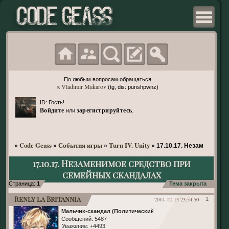
По любым вопросам обращаться
Vladimir Makarov
к
(tg, dis: punshpwnz)
ID: Гость!
Войдите
зарегистрируйтесь
или
.
Code Geass
События игры
Turn IV. Unity
»
»
»
»
17.10.17. Незаменимое
17.10.17. Незаменимое средство при
семейных скандалах
Страница:
1
Тема закрыта
Renly la Britannia
2014-12-13 23:54:50
1
Мальчик-скандал (Политический)
Сообщений:
5487
Уважение:
+4493