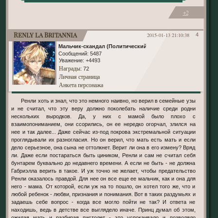
+2
Renly la Britannia
2015-01-13 21:10:38
4
Мальчик-скандал (Политический)
Сообщений:
5487
Уважение:
+4493
Награды
: 72
Личная страница
Анкета персонажа
Ренли хоть и знал, что это немного наивно, но верил в семейные узы
и не считал, что эту веру должно поколебать наличие среди родни
нескольких выродков. Да, у них с мамой было плохо с
взаимопониманием, они ссорились, он ее нередко огорчал, злился на
нее и так далее... Даже сейчас из-под покрова экстремальной ситуации
проглядывали их разногласия. Но он верил, что мать есть мать и если
дело серьезное, она сына не оттолкнет. Верит ли она в его измену? Вряд
ли. Даже если постараться быть циником, Ренли и сам не считал себя
бунтарем буквально до недавнего времени. А если не быть - не должна
Габриэлла верить в такое. И уж точно не желает, чтобы предательство
Ренли оказалось правдой. Для нее он все еще ее мальчик, как и она для
него - мама. От которой, если уж на то пошло, он хотел того же, что и
любой ребенок - любви, признания и понимания. Вот в таких раздумьях и
задаешь себе вопрос - когда все могло пойти не так? И ответа не
находишь, ведь в детстве все выглядело иначе. Принц думал об этом,
ожидая мать и разбирая пистолет - это успокаивало и позволяло