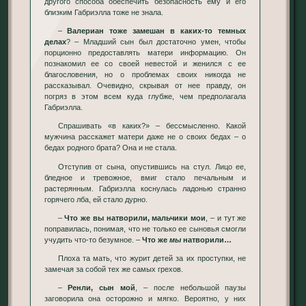
другого способа обеспечить безопасность ему и его
близким Габриэлла тоже не знала.
–
Валериан тоже замешан в каких-то темных
делах
? – Младший сын был достаточно умен, чтобы
порционно предоставлять матери информацию. Он
познакомил ее со своей невестой и женился с ее
благословения, но о проблемах своих никогда не
рассказывал. Очевидно, скрывая от нее правду, он
погряз в этом всем куда глубже, чем предполагала
Габриэлла.
Спрашивать «в каких?» – бессмысленно. Какой
мужчина расскажет матери даже не о своих бедах – о
бедах родного брата? Она и не стала.
Отступив от сына, опустившись на стул. Лицо ее,
бледное и тревожное, вмиг стало печальным и
растерянным. Габриэлла коснулась ладонью странно
горячего лба, ей стало дурно.
–
Что же вы натворили, мальчики мои
, – и тут же
поправилась, понимая, что не только ее сыновья смогли
учудить что-то безумное. –
Что же
мы
натворили…
Плоха та мать, что журит детей за их проступки, не
замечая за собой тех же самых грехов.
–
Ренли, сын мой
, – после небольшой паузы
заговорила она осторожно и мягко. Вероятно, у них