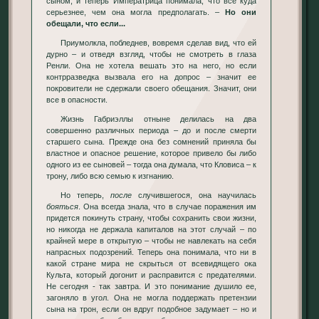
сыном, и теперь Императрица понимала, что все куда
серьезнее, чем она могла предполагать. –
Но они
обещали, что если...
Приумолкла, побледнев, вовремя сделав вид, что ей
дурно – и отведя взгляд, чтобы не смотреть в глаза
Ренли. Она не хотела вешать это на него, но если
контрразведка вызвала его на допрос – значит ее
покровители не сдержали своего обещания. Значит, они
все в опасности.
Жизнь Габриэллы отныне делилась на два
совершенно различных периода – до и после смерти
старшего сына. Прежде она без сомнений приняла бы
властное и опасное решение, которое привело бы либо
одного из ее сыновей – тогда она думала, что Кловиса – к
трону, либо всю семью к изгнанию.
Но теперь,
после
случившегося, она научилась
бояться
. Она всегда знала, что в случае поражения им
придется покинуть страну, чтобы сохранить свои жизни,
но никогда не держала капиталов на этот случай – по
крайней мере в открытую – чтобы не навлекать на себя
напрасных подозрений. Теперь она понимала, что ни в
какой стране мира не скрыться от всевидящего ока
Культа, который догонит и расправится с предателями.
Не сегодня - так завтра. И это понимание душило ее,
загоняло в угол. Она не могла поддержать претензии
сына на трон, если он вдруг подобное задумает – но и