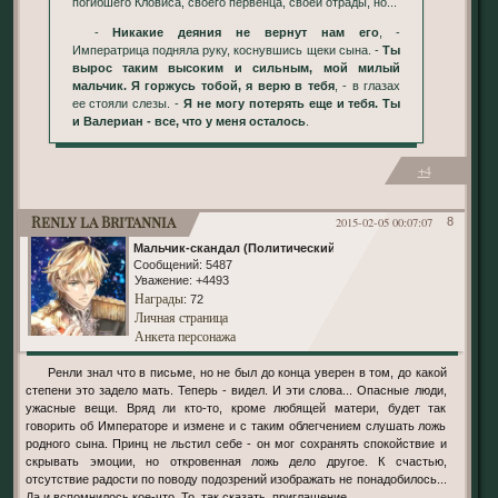
погибшего Кловиса, своего первенца, своей отрады, но...
-
Никакие деяния не вернут нам его
, -
Императрица подняла руку, коснувшись щеки сына. -
Ты
вырос таким высоким и сильным, мой милый
мальчик. Я горжусь тобой, я верю в тебя
, - в глазах
ее стояли слезы. -
Я не могу потерять еще и тебя. Ты
и Валериан - все, что у меня осталось
.
+4
Renly la Britannia
2015-02-05 00:07:07
8
Мальчик-скандал (Политический)
Сообщений:
5487
Уважение:
+4493
Награды
: 72
Личная страница
Анкета персонажа
Ренли знал что в письме, но не был до конца уверен в том, до какой
степени это задело мать. Теперь - видел. И эти слова... Опасные люди,
ужасные вещи. Вряд ли кто-то, кроме любящей матери, будет так
говорить об Императоре и измене и с таким облегчением слушать ложь
родного сына. Принц не льстил себе - он мог сохранять спокойствие и
скрывать эмоции, но откровенная ложь дело другое. К счастью,
отсутствие радости по поводу подозрений изображать не понадобилось...
Да и вспомнилось кое-что. То, так сказать, приглашение.