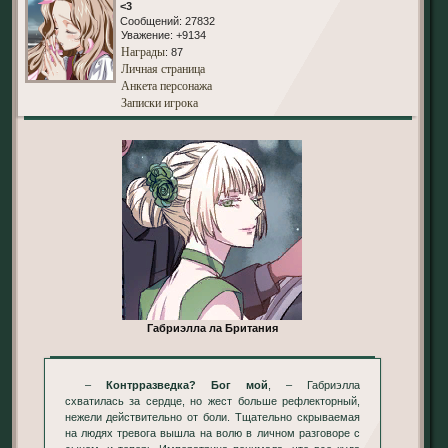
<3
Сообщений:
27832
Уважение:
+9134
Награды
: 87
Личная страница
Анкета персонажа
Записки игрока
Габриэлла ла Британия
–
Контрразведка? Бог мой
, – Габриэлла
схватилась за сердце, но жест больше рефлекторный,
нежели действительно от боли. Тщательно скрываемая
на людях тревога вышла на волю в личном разговоре с