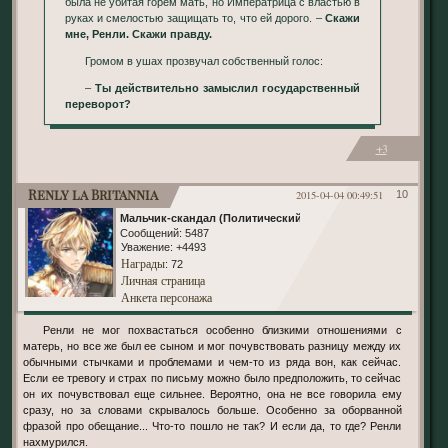
была не убитая горем мать, но Императрица с властью в
руках и смелостью защищать то, что ей дорого. –
Скажи
мне, Ренли. Скажи правду.
Громом в ушах прозвучал собственный голос:
–
Ты действительно замыслил государственный
переворот?
+3
Renly la Britannia
2015-04-04 00:49:51
10
Мальчик-скандал (Политический)
Сообщений:
5487
Уважение:
+4493
Награды
: 72
Личная страница
Анкета персонажа
Ренли не мог похвастаться особенно близкими отношениями с
матерь, но все же был ее сыном и мог почувствовать разницу между их
обычными стычками и проблемами и чем-то из ряда вон, как сейчас.
Если ее тревогу и страх по письму можно было предположить, то сейчас
он их почувствовал еще сильнее. Вероятно, она не все говорила ему
сразу, но за словами скрывалось больше. Особенно за оборванной
фразой про обещание... Что-то пошло не так? И если да, то где? Ренли
нахмурился.