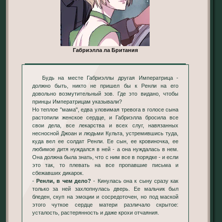
Габриэлла ла Британия
Будь на месте Габриэллы другая Императрица -
должно быть, никто не пришел бы к Ренли на его
довольно возмутительный зов. Где это видано, чтобы
принцы Императрицам указывали?
Но теплое "мама", едва уловимая тревога в голосе сына
растопили женское сердце, и Габриэлла бросила все
свои дела, все лекарства и всех слуг, навязанных
несносной Джоан и людьми Культа, устремившись туда,
куда вел ее солдат Ренли. Ее сын, ее кровиночка, ее
любимое дитя нуждался в ней - а она нуждалась в нем.
Она должна была знать, что с ним все в порядке - и если
это так, то плевать на все пропавшие письма и
сбежавших дикарок.
-
Ренли, в чем дело?
- Кинулась она к сыну сразу как
только за ней захлопнулась дверь. Ее мальчик был
бледен, скуп на эмоции и сосредоточен, но под маской
этого чуткое сердце матери различало скрытое:
усталость, растерянность и даже крохи отчаяния.