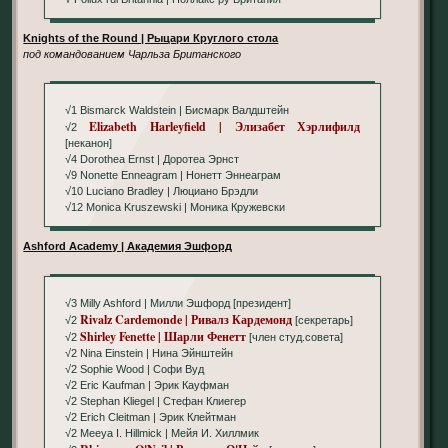
Knights of the Round | Рыцари Круглого стола
под командованием Чарльза Британского
√1 Bismarck Waldstein | Бисмарк Валдштейн
Elizabeth Harleyfield | Элизабет Хэрлифилд
√2
[неканон]
√4 Dorothea Ernst | Доротеа Эрнст
√9 Nonette Enneagram | Нонетт Эннеаграм
√10 Luciano Bradley | Люциано Брэдли
√12 Monica Kruszewski | Моника Кружевски
Ashford Academy | Академия Эшфорд
√3 Milly Ashford | Милли Эшфорд [президент]
Rivalz Cardemonde | Ривалз Кардемонд
√2
[секретарь]
Shirley Fenette | Шарли Фенетт
√2
[член студ.совета]
√2 Nina Einstein | Нина Эйнштейн
√2 Sophie Wood | Софи Вуд
√2 Eric Kaufman | Эрик Кауфман
√2 Stephan Kliegel | Стефан Клиегер
√2 Erich Cleitman | Эрик Клейтман
√2 Meeya I. Hillmick | Мейя И. Хиллмик