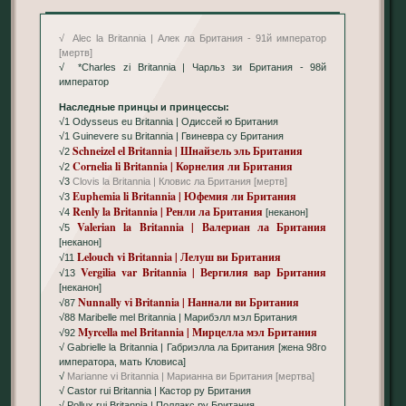
√ Alec la Britannia | Алек ла Британия - 91й император
[мертв]
√ *Charles zi Britannia | Чарльз зи Британия - 98й
император
Наследные принцы и принцессы:
√1 Odysseus eu Britannia | Одиссей ю Британия
√1 Guinevere su Britannia | Гвиневра су Британия
Schneizel el Britannia | Шнайзель эль Британия
√2
Cornelia li Britannia | Корнелия ли Британия
√2
√3
Clovis la Britannia | Кловис ла Британия [мертв]
Euphemia li Britannia | Юфемия ли Британия
√3
Renly la Britannia | Ренли ла Британия
√4
[неканон]
Valerian la Britannia | Валериан ла Британия
√5
[неканон]
Lelouch vi Britannia | Лелуш ви Британия
√11
Vergilia var Britannia | Вергилия вар Британия
√13
[неканон]
Nunnally vi Britannia | Наннали ви Британия
√87
√88 Maribelle mel Britannia | Марибэлл мэл Британия
Myrcella mel Britannia | Мирцелла мэл Британия
√92
√ Gabrielle la Britannia | Габриэлла ла Британия [жена 98го
императора, мать Кловиса]
√
Marianne vi Britannia | Марианна ви Британия [мертва]
√ Castor rui Britannia | Кастор ру Британия
√ Pollux rui Britannia | Поллакс ру Британия