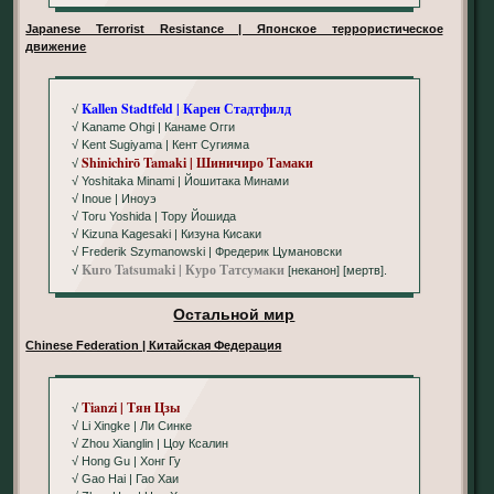
Japanese Terrorist Resistance | Японское террористическое
движение
Kallen Stadtfeld | Карен Стадтфилд
√
√ Kaname Ohgi | Канаме Огги
√ Kent Sugiyama | Кент Сугияма
Shinichirō Tamaki | Шиничиро Тамаки
√
√ Yoshitaka Minami | Йошитака Минами
√ Inoue | Иноуэ
√ Toru Yoshida | Тору Йошида
√ Kizuna Kagesaki | Кизуна Кисаки
√ Frederik Szymanowski | Фредерик Цумановски
Kuro Tatsumaki | Куро Татсумаки
√
[неканон] [мертв].
Остальной мир
Chinese Federation | Китайская Федерация
Tianzi | Тян Цзы
√
√ Li Xingke | Ли Синке
√ Zhou Xianglin | Цоу Ксалин
√ Hong Gu | Хонг Гу
√ Gao Hai | Гао Хаи