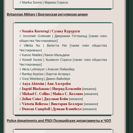
√ Marika Soresi | Марика Сореси
Britannian Military | Британская регулярная армия
Suzaku Kururugi | Сузаку Куруруги
√
√ Jeremiah Gottwald | Джеремия Готтвальд [также член
общества Чистокровных]
√ Villetta Nu | Вилетта Ню [также член общества
Чистокровных]
√ Kanon Maldini | Канон Мальдини
√ Kewell Soresi | Кьювелл Сореси [также член общества
Чистокровных]
√ Alicia Lohmeyer | Алисия Лоймейер
√ Bartley Asprius | Бартли Асприус
√ Gino Weinberg | Джино Вайнберг
Anya Alstreim | Аня Алстрейм
√
Ingrid Blackmane | Ингрид Блэкмейн
√
[неканон]
Michael C. Collins | Майкл С. Коллинз
√
[неканон]
Julian Caine | Джулиан Кейн
√
[неканон]
Victoria Bellerose | Виктория Беллерос
√
[неканон]
Duncan Campbell | Дункан Кэмпбелл
√
[неканон]
Police departments and PSO| Полицейские департаменты и ЧОП