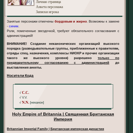
Личная страница
Анкета персонажа
Записки игрока
Занятые персонажи отмечены
бордовым и жирно
. Возможны к замене
-
синим
.
Роли, помеченные звездочкой, требуют обязательного согласования с
администрацией!
ВНИМАНИЕ! Создание неканонических организаций высокого
порядка (разведывательные группы, приближенные к правителям,
отряды спец. назначения, комплексы НИОКР и прочие организации
такого же высокого уровня) разрешено
только по
предварительному согласованию с администрацией
до
выставления анкеты.
Носители Кода
С.С.
√
√ V.V.
N.N.
√
[неканон]
Holy Empire of Britannia | Священная Британская
Империя
Britannian Imperial Family | Британская имперская династия