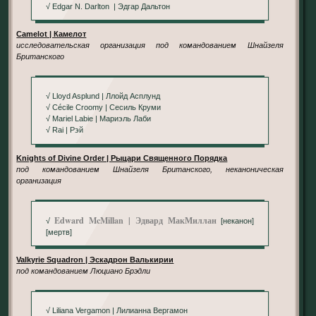
√ Edgar N. Darlton | Эдгар Дальтон
Camelot | Камелот
исследовательская организация под командованием Шнайзеля
Британского
√ Lloyd Asplund | Ллойд Асплунд
√ Cécile Croomy | Сесиль Круми
√ Mariel Labie | Мариэль Лаби
√ Rai | Рэй
Knights of Divine Order | Рыцари Священного Порядка
под командованием Шнайзеля Британского, неканоническая
организация
Edward McMillan | Эдвард МакМиллан
√
[неканон]
[мертв]
Valkyrie Squadron | Эскадрон Валькирии
под командованием Люциано Брэдли
√ Liliana Vergamon | Лилианна Вергамон