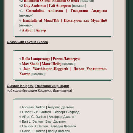
Rhiannon O'Neil | Рианнон О'Нейл
√2
[неканон]
Guy Anderson | Гай Андерсон
√2
[неканон]
Gwendoline Anderson | Гвендолин Андерсон
√1
[неканон]
Ismatulla al Muad'Dib | Исматулла аль Муад’Диб
√
[неканон]
Arthur | Артур
√
Geass Cult | Культ Гиасса
Rollo Lamperouge | Ролло Ламперуж
√
Max Shade | Макс Шейд
√
[неканон]
Joan Worthington-Hoggarth | Джоан Уортингтон-
√
Хоггар
[неканон]
Glaston Knights | Гластонские рыцари
под командованием Корнелии Британской
√ Andreas Darlton | Андреас Дальтон
√ Gilbert G.P. Guilford | Гилберт Гилфорд
√ Alfred G. Darlton | Альфред Дальтон
√ Bart L. Darlton | Барт Дальтон
√ Claudio S. Darlton | Клавдий Дальтон
√ David T. Darlton | Давид Дальтон