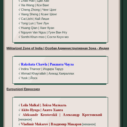
√ Zhao Hao | Цао Хао
√ Xia Wang | Кси Ванг
√ Cheng Zhong | Ченг Цонг
√ Xiang Sheng | Ксанг Шенг
√ Cai Lishi | Кай Лиши
√ Tong Lun | Тонг Лун
√ Huang Qian | Ханг Куан
√ Nguyen Van Nguu | Гуен Ван Нгу
√ Sonthi Khun-moo | Сохти Кхун-мо
Militarized Zone of India | Особая Административная Зона - Индия
Rakshata Chawla | Ракшата Чаула
√
√ Indira Tharoor | Индира Тарур
√ Ahmad Khayrallah | Ахмад Хаяраллах
√ Yusk | Йоск
Eurounion| Евросоюз
Leila Malkal | Лейла Малкаль
√
Akito Hyuga | Акито Хьюга
√
Aleksandr Krestovskii | Александр Крестовский
√
[неканон]
Vladimir Makarov | Владимир Макаров
√
[неканон]