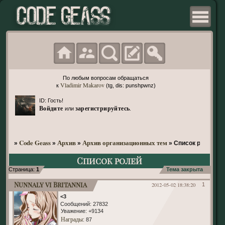
По любым вопросам обращаться
Vladimir Makarov
к
(tg, dis: punshpwnz)
ID: Гость!
Войдите
зарегистрируйтесь
или
.
Code Geass
Архив
Архив организационных тем
»
»
»
»
Список ролей
Список ролей
Страница:
1
Тема закрыта
Nunnaly vi Britannia
2012-05-02 18:38:20
1
<3
Сообщений:
27832
Уважение:
+9134
Награды
: 87