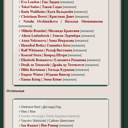
Eva Loudon | Ева Лаудон
√
[неканон]
Takai Sadao | Такаи Садао
√
[неканон]
Katia Waldheim | Катя Вальдхейм
√
[неканон]
Christiaan Dewet | Кристиан Девет
√
[неканон]
Natalia Ovchinnikova | Наталья Овчинникова
√
[неканон]
Milinda Brantini | Милинда Брантини
√
[неканон]
Alison Ludenberck | Элисон Луденберк
√
[неканон]
Anna Nekrasova | Анна Некрасова
√
[неканон]
Hannibal Botha | Ганнибал Бота
√
[неканон]
Ralf Wittmann | Ральф Виттманн
√
[неканон]
Konrad Stern | Конрад Штерн
√
[неканон]
Elizabeth Romanova | Елизавета Романова
√
[неканон]
Draik zu Totenseele | Драйк цу Тотенсееле
√
[неканон]
Hilda Kurtzman | Хильда Курцман
√
[неканон]
Eugene Winter | Юджин Винтер
√
[неканон]
Emma König | Эмма Кёниг
√
[неканон]
Остальные
√ Diethard Ried | Дитхард Рид
√ Mao | Mao
√
Genbu Kururugi | Генбу Куруруги [мертв]
√ Sayoko Shinozaki | Сайоко Шинозаки
Ian Ranner | Иен Рэннер
√
[неканон]