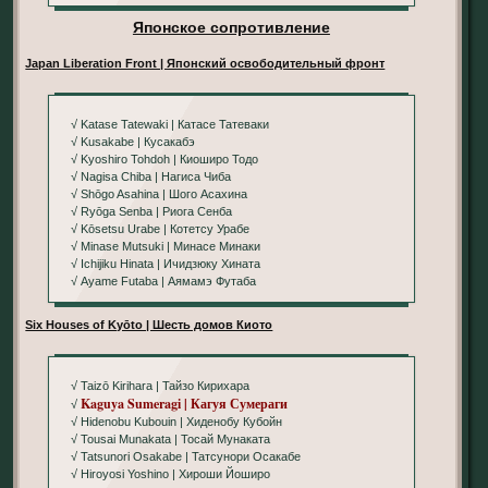
Японское сопротивление
Japan Liberation Front | Японский освободительный фронт
√ Katase Tatewaki | Катасе Татеваки
√ Kusakabe | Кусакабэ
√ Kyoshiro Tohdoh | Киоширо Тодо
√ Nagisa Chiba | Нагиса Чиба
√ Shōgo Asahina | Шого Асахина
√ Ryōga Senba | Риога Сенба
√ Kōsetsu Urabe | Котетсу Урабе
√ Minase Mutsuki | Минасе Минаки
√ Ichijiku Hinata | Ичидзюку Хината
√ Ayame Futaba | Аямамэ Футаба
Six Houses of Kyōto | Шесть домов Киото
√ Taizō Kirihara | Тайзо Кирихара
Kaguya Sumeragi | Кагуя Сумераги
√
√ Hidenobu Kubouin | Хиденобу Кубойн
√ Tousai Munakata | Тосай Мунаката
√ Tatsunori Osakabe | Татсунори Осакабе
√ Hiroyosi Yoshino | Хироши Йоширо