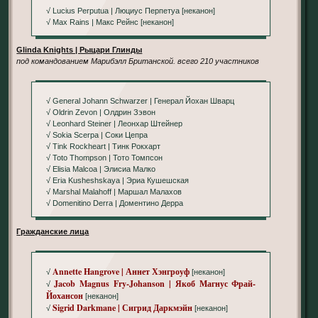
√ Lucius Perputua | Люциус Перпетуа [неканон]
√ Max Rains | Макс Рейнс [неканон]
Glinda Knights | Рыцари Глинды
под командованием Марибэлл Британской. всего 210 участников
√ General Johann Schwarzer | Генерал Йохан Шварц
√ Oldrin Zevon | Олдрин Зэвон
√ Leonhard Steiner | Леонхар Штейнер
√ Sokia Scerpa | Соки Цепра
√ Tink Rockheart | Тинк Рокхарт
√ Toto Thompson | Тото Томпсон
√ Elisia Malcoa | Элисиа Малко
√ Eria Kusheshskaya | Эриа Кушешская
√ Marshal Malahoff | Маршал Малахов
√ Domenitino Derra | Доментино Дерра
Гражданские лица
Annette Hangrove | Аннет Хэнгроуф
√
[неканон]
Jacob Magnus Fry-Johanson | Якоб Магнус Фрай-
√
Йохансон
[неканон]
Sigrid Darkmane | Сигрид Даркмэйн
√
[неканон]