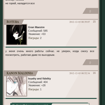
не горюй, наладится все
0
Rotura
2012-12-03 00:39:07
15
Gran Maestre
Сообщений:
585
Уважение:
+53
Награды
: 2
у меня очень много работы сейчас. не уверен, когда смогу все
посмотреть, работаю даже по выходным.
0
Kanon Maldini0
2012-12-03 00:52:34
16
loyalty and fidelity
Сообщений:
404
Уважение:
+28
Награды
: 1