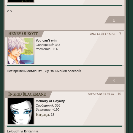
о_о
0
Henry Olkott
2012-12-02 17:53:01
9
You can't win
Сообщений:
367
Уважение:
+14
Нет времени объяснять, Лу, занимайся ролевой!
0
Ingrid Blackmane
2012-12-02 18:09:46
10
Memory of Loyalty
Сообщений:
356
Уважение:
+190
Награды
: 13
Lelouch vi Britannia