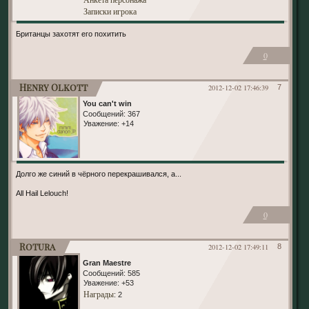
Записки игрока
Британцы захотят его похитить
0
Henry Olkott
2012-12-02 17:46:39
7
You can't win
Сообщений:
367
Уважение:
+14
Долго же синий в чёрного перекрашивался, а...
All Hail Lelouch!
0
Rotura
2012-12-02 17:49:11
8
Gran Maestre
Сообщений:
585
Уважение:
+53
Награды
: 2