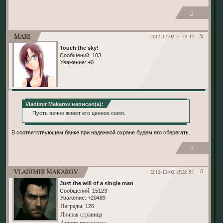
0
Mari
2012-12-02 14:48:42
5
Touch the sky!
Сообщений:
103
Уважение:
+0
Vladimir Makarov написал(а):
Пусть вечно живет его ценное семя.
В соответствующем банке при надежной охране будем его сберегать.
0
Vladimir Makarov
2012-12-02 15:20:53
6
Just the will of a single man
Сообщений:
15123
Уважение:
+20489
Награды
: 126
Личная страница
Анкета персонажа