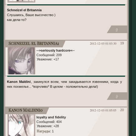
Schneizel el Britannia
Слушаюсь, Ваше высочество )
как дела-то?
0
Schneizel el Britannia1
2012-12-03 01:03:30
19
-->seriously hardcore<--
Сообщений:
209
Уважение:
+17
Kanon Maldini
, закинулся всем, чем закидываются язвенники, когда у
них похмелье... *ворчливо* В целом - положительно дела!)
0
Kanon Maldini0
2012-12-03 01:05:05
20
loyalty and fidelity
Сообщений:
404
Уважение:
+28
Награды
: 1