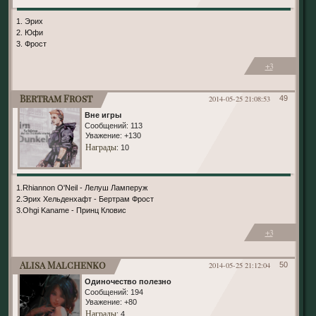
1. Эрих
2. Юфи
3. Фрост
+3
Bertram Frost
2014-05-25 21:08:53
49
Вне игры
Сообщений:
113
Уважение:
+130
Награды
: 10
1.Rhiannon O'Neil - Лелуш Ламперуж
2.Эрих Хельденхафт - Бертрам Фрост
3.Ohgi Kaname - Принц Кловис
+3
Alisa Malchenko
2014-05-25 21:12:04
50
Одиночество полезно
Сообщений:
194
Уважение:
+80
Награды
: 4