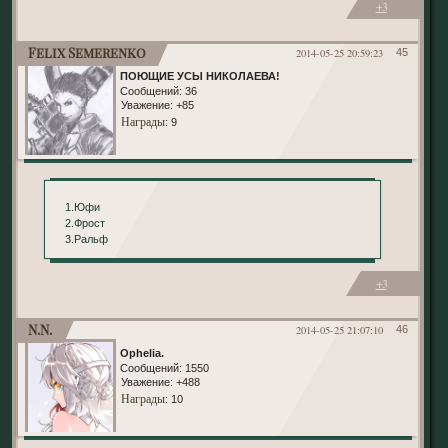
+3
Felix Semerenko
2014-05-25 20:59:23
45
ПОЮЩИЕ УСЫ НИКОЛАЕВА!
Сообщений:
36
Уважение:
+85
Награды
: 9
1.Юфи
2.Фрост
3.Ральф
+3
N.N.
2014-05-25 21:07:10
46
Ophelia.
Сообщений:
1550
Уважение:
+488
Награды
: 10