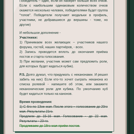
Победитель – один, если он наберёт больше всех очков.
Если с наибольшим одинаковым количеством очков
окажется несколько человек, победителями будет группа
"топов". Победители получают медальки в профиль,
участники, не добравшиеся до вершины - тоже, но
другие)
И небольшое дополнение -
Участники:
1) Принимаем всех желающих – участников нашего
форума, гостей, наших партнёров, - всех.
2) Запись проводится вплоть до окончания приёма
постов и старта голосования.
3) При желании, участник может сам предложить роли,
для которых будет кидаться кубик).
P.S.
Долго думал, что придумать с неканонами. И решил
забить на них) Если кто-то хочет сыграть неканона из
списка ролевой - напишите об этом, или закажите
неканонические роли для кубика. По умолчанию куб
будет кидаться только на канонов.
Время проведения:
1) С 6го по 13ое мая. После этого – голосование до 20го
мая. Результаты 21го.
Продлили до 15-16 мая. Голосование - до 22 мая.
Результаты - 23-го.
Продлеваем до 18го мая приём постов.