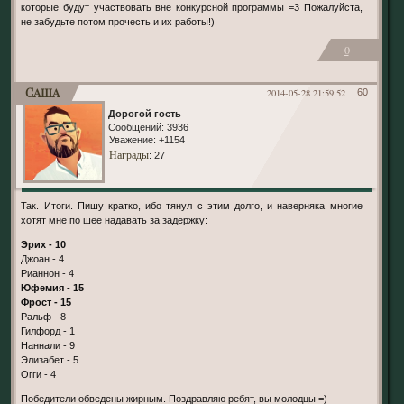
которые будут участвовать вне конкурсной программы =3 Пожалуйста,
не забудьте потом прочесть и их работы!)
0
Саша
2014-05-28 21:59:52
60
Дорогой гость
Сообщений:
3936
Уважение:
+1154
Награды
: 27
Так. Итоги. Пишу кратко, ибо тянул с этим долго, и наверняка многие
хотят мне по шее надавать за задержку:
Эрих - 10
Джоан - 4
Рианнон - 4
Юфемия - 15
Фрост - 15
Ральф - 8
Гилфорд - 1
Наннали - 9
Элизабет - 5
Огги - 4
Победители обведены жирным. Поздравляю ребят, вы молодцы =)