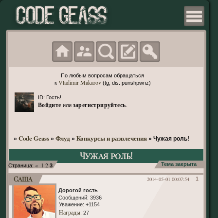
По любым вопросам обращаться
Vladimir Makarov
к
(tg, dis: punshpwnz)
ID: Гость!
Войдите
зарегистрируйтесь
или
.
Code Geass
Флуд
Конкурсы и развлечения
»
»
»
»
Чужая роль!
Чужая роль!
«
1
2
Тема закрыта
Страница:
3
Саша
2014-05-01 00:07:54
1
Дорогой гость
Сообщений:
3936
Уважение:
+1154
Награды
: 27