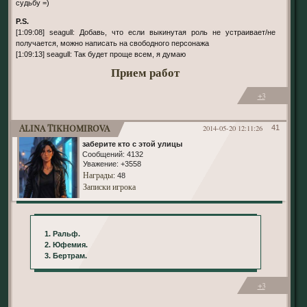
судьбу =)
P.S.
[1:09:08] seagull: Добавь, что если выкинутая роль не устраивает/не
получается, можно написать на свободного персонажа
[1:09:13] seagull: Так будет проще всем, я думаю
Прием работ
+3
Alina Tikhomirova
2014-05-20 12:11:26
41
заберите кто с этой улицы
Сообщений:
4132
Уважение:
+3558
Награды
: 48
Записки игрока
1. Ральф.
2. Юфемия.
3. Бертрам.
+3