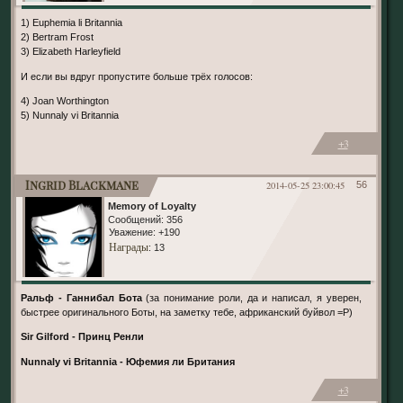
1) Euphemia li Britannia
2) Bertram Frost
3) Elizabeth Harleyfield
И если вы вдруг пропустите больше трёх голосов:
4) Joan Worthington
5) Nunnaly vi Britannia
+3
Ingrid Blackmane
2014-05-25 23:00:45
56
Memory of Loyalty
Сообщений:
356
Уважение:
+190
Награды
: 13
Ральф - Ганнибал Бота
(за понимание роли, да и написал, я уверен,
быстрее оригинального Боты, на заметку тебе, африканский буйвол =Р)
Sir Gilford - Принц Ренли
Nunnaly vi Britannia - Юфемия ли Британия
+3