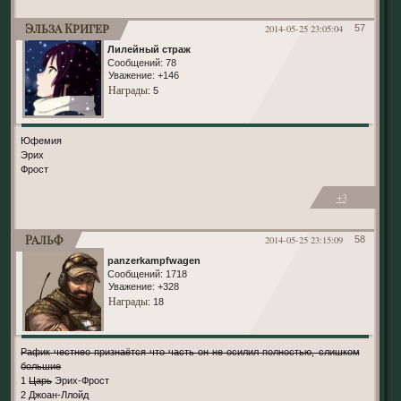
Эльза Кригер
2014-05-25 23:05:04
57
Лилейный страж
Сообщений:
78
Уважение:
+146
Награды
: 5
Юфемия
Эрих
Фрост
+3
Ральф
2014-05-25 23:15:09
58
panzerkampfwagen
Сообщений:
1718
Уважение:
+328
Награды
: 18
Рафик честнео признаётся что часть он не осилил полностью, слишком
большие
1
Царь
Эрих-Фрост
2 Джоан-Ллойд