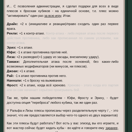
И... С позволения администрации, я сделал подарки для всех в виде
плюсов к броскам кубиков - на единичной основе, т.е. плюс можно
"активировать" один раз
за всю игру
. Итак:
Драйк:
+2 к (инициативе и реакции)/право сходить один раз первее
врага.
Ренли:
+1 к контр-атаке.
Контр-атака - либо первая атака после первого
действия противника, либо как прописанная по самим условиям, как
контр-атака.
Эрих:
+1 к атаке.
Юфи:
-1 к атаке противника против неё.
Лиза:
+2 к разведке/(+1 удару из засады, внезапному удару).
Тамаки:
Дополнительная атака после основной, без каких-либо
возможных модификаторов (ни минусов, ни плюсов).
Джоан:
+1 к атаке.
Рай:
-1 к атаке противника против него.
Наннали:
+1 к броску на выживание.
Фрост:
+2 к атаке, когда всё хреново.
Хреново - этого когда его партия
или он сам начинает серьёзно проигрывать бой.
Так же, трём нашим победителям - Юфи, Фросту и Эриху, - будет
доступна опция "переброса" любого кубика, так же один раз.
У Ральфа и Лизы плюсы прописаны через разделительную черту / , - это
значит, что им предоставляется выбор чего-то одного из двух вариантов)
Как эти плюсы будут работать? Вот есть у вас эпизод, вы его играете, и
вот мастер сейчас будет кидать кубы - во идёте и говорите ему
заранее
,