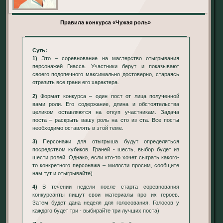
Правила конкурса «Чужая роль»
Суть:
1)
Это – соревнование на мастерство отыгрывания
персонажей Гиасса. Участники берут и показывают
своего подопечного максимально достоверно, стараясь
отразить все грани его характера.
2)
Формат конкурса – один пост от лица полученной
вами роли. Его содержание, длина и обстоятельства
целиком оставляются на откуп участникам. Задача
поста – раскрыть вашу роль на сто из ста. Все посты
необходимо оставлять в этой теме.
3)
Персонажи для отыгрыша будут определяться
посредством кубиков. Граней - шесть, выбор будет из
шести ролей. Однако, если кто-то хочет сыграть какого-
то конкретного персонажа – милости просим, сообщите
нам тут и отыгрывайте)
4)
В течении недели после старта соревнования
конкурсанты пишут свои материалы про их героев.
Затем будет дана неделя для голосования. Голосов у
каждого будет три - выбирайте три лучших поста)