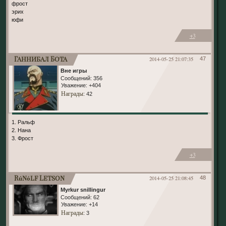
фрост
эрих
юфи
+3
Ганнибал Бота
2014-05-25 21:07:35
47
Вне игры
Сообщений:
356
Уважение:
+404
Награды
: 42
1. Ральф
2. Нана
3. Фрост
+3
Rúnólf Letson
2014-05-25 21:08:45
48
Myrkur snillingur
Сообщений:
62
Уважение:
+14
Награды
: 3