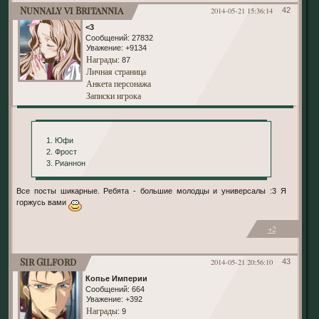
Nunnaly vi Britannia
2014-05-21 15:36:14
42
<3
Сообщений:
27832
Уважение:
+9134
Награды
: 87
Личная страница
Анкета персонажа
Записки игрока
1. Юфи
2. Фрост
3. Рианнон
Все посты шикарные. Ребята - большие молодцы и универсалы :3 Я
горжусь вами
+2
Sir Gilford
2014-05-21 20:56:10
43
Копье Империи
Сообщений:
664
Уважение:
+392
Награды
: 9