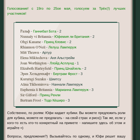
Голосование! с 19го по 25ое мая, голосуем за Трёх(!) лучших
участников!
Ральф
-
Ганнибал Бота
- 2
Nunnaly vi Britannia
-
Юфемия ли Британия
- 2
Ohgi Kaname
-
Принц Кловис
- 2
Rhiannon O'Neil
-
Лелуш Ламперуж
Mitt Thrawn
- Артур
Elena Miklushova
- Аня Альстрейм
Joan Worthington
-
Ллойд Асплунд
- 1
Elizabeth Harleyfield
-
Принц Шнайзель
- 2
Эрих Хельденхафт
-
Бертрам Фрост
- 3
Kururugi Suzaku
- Шиитсу
Alina Tikhomirova
- Наннали Ламперуж
Euphemia li Britannia
-
Марианна Ламперуж
- 3
Sir Gilford
-
Принц Ренли
Bertram Frost
-
Тодо Кёширо
- 3
Собственно, по ролям: Юфи кидает кубики. Вы можете предложить роли
для кубика, можете не предлагать - на свой страх и риск)) Так же, если у
кого-то есть кто-то конкретный на примете - напишите здесь об этом и
играйте =)
Вопросы, предложения?) Вызывайтесь по одному, и Юфи решит вашу