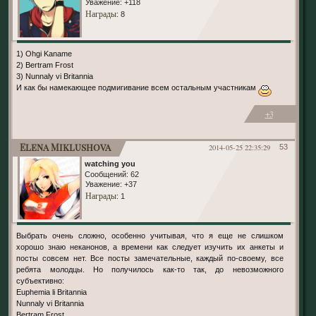
Уважение:
+118
Награды
: 8
1) Ohgi Kaname
2) Bertram Frost
3) Nunnaly vi Britannia
И как бы намекающее подмигивание всем остальным участникам
+3
Elena Miklushova
2014-05-25 22:35:29
53
watching you
Сообщений:
62
Уважение:
+37
Награды
: 1
Выбрать очень сложно, особенно учитывая, что я еще не слишком
хорошо знаю неканонов, а времени как следует изучить их анкеты и
посты совсем нет. Все посты замечательные, каждый по-своему, все
ребята молодцы. Но получилось как-то так, до невозможного
субъективно:
Euphemia li Britannia
Nunnaly vi Britannia
Bertram Frost