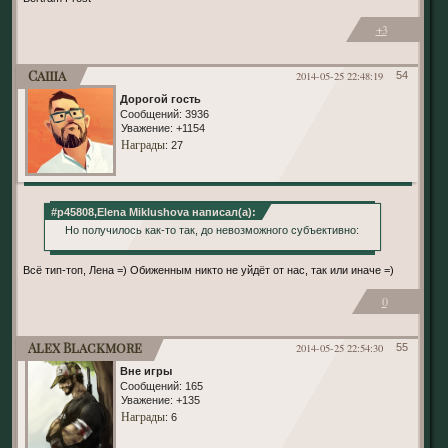
+3
Саша
2014-05-25 22:48:19
54
Дорогой гость
Сообщений:
3936
Уважение:
+1154
Награды
: 27
#p45808,Elena Miklushova написал(а):
Но получилось как-то так, до невозможного субъективно:
Всё тип-топ, Лена =) Обиженным никто не уйдёт от нас, так или иначе =)
0
Alex Blackmore
2014-05-25 22:54:30
55
Вне игры
Сообщений:
165
Уважение:
+135
Награды
: 6