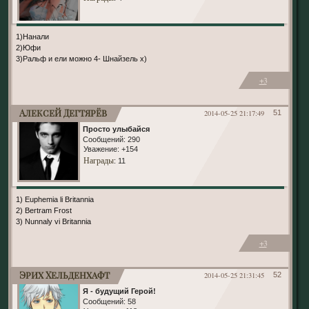
1)Нанали
2)Юфи
3)Ральф и ели можно 4- Шнайзель х)
+3
Алексей Дегтярёв
2014-05-25 21:17:49
51
Просто улыбайся
Сообщений:
290
Уважение:
+154
Награды
: 11
1) Euphemia li Britannia
2) Bertram Frost
3) Nunnaly vi Britannia
+3
Эрих Хельденхафт
2014-05-25 21:31:45
52
Я - будущий Герой!
Сообщений:
58