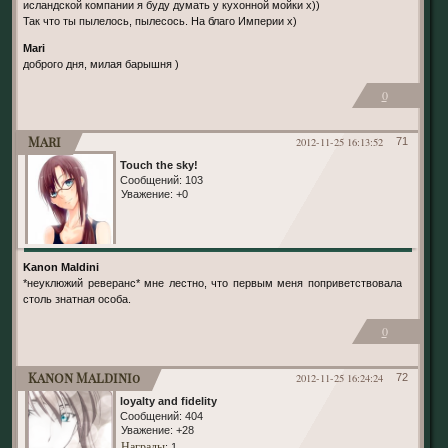
исландской компании я буду думать у кухонной мойки х))
Так что ты пылелось, пылесось. На благо Империи х)
Mari
доброго дня, милая барышня )
0
Mari
2012-11-25 16:13:52
71
Touch the sky!
Сообщений:
103
Уважение:
+0
Kanon Maldini
*неуклюжий реверанс* мне лестно, что первым меня поприветствовала
столь знатная особа.
0
Kanon Maldini0
2012-11-25 16:24:24
72
loyalty and fidelity
Сообщений:
404
Уважение:
+28
Награды
: 1