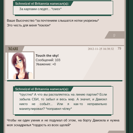
Schneizel el Britannia написал(а):
За карпами следят... *смех*
Ваше Высочество *за почтением слышатся нотки укоризны*
Это честь для меня *поклон*
0
Mari
2012-11-25 16:38:32
79
Touch the sky!
Сообщений:
103
Уважение:
+0
Schneizel el Britannia написал(а):
*грустно* А что вы распаляетесь на линию партии? Если
забыла СБИ, то забыл и весь мир. А значит, и Дамокл
никто не собьёт... Или я как-то неправильно
манипулировал? *поправил чёлку*
Чтобы ни один умник и не подумал об этом, на борту Дамокла и нужна
моя эскадрилья *гордость из всех щелей*