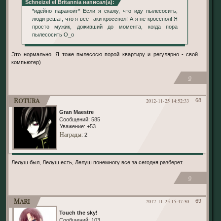
Schneizel el Britannia написал(а):
*идейно параноит* Если я скажу, что иду пылесосить,
люди решат, что я всё-таки кросспол! А я не кросспол! Я
просто мужик, доживший до момента, когда пора
пылесосить О_о
Это нормально. Я тоже пылесосю порой квартиру и регулярно - свой
компьютер)
0
Rotura
2012-11-25 14:52:33
68
Gran Maestre
Сообщений:
585
Уважение:
+53
Награды
: 2
Лелуш был, Лелуш есть, Лелуш понемногу все за сегодня разберет.
0
Mari
2012-11-25 15:47:30
69
Touch the sky!
Сообщений:
103