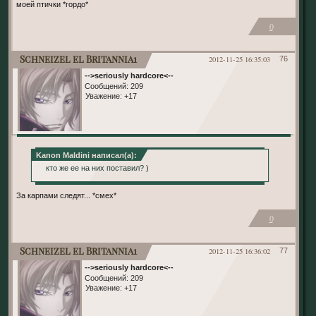
моей птички *гордо*
0
Schneizel el Britannia1
2012-11-25 16:35:03
76
-->seriously hardcore<--
Сообщений:
209
Уважение:
+17
Kanon Maldini написал(а):
кто же ее на них поставил? )
За карпами следят... *смех*
0
Schneizel el Britannia1
2012-11-25 16:36:02
77
-->seriously hardcore<--
Сообщений:
209
Уважение:
+17