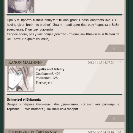
Про V.V. просто в вики пишут: "He can grant Geass contracts like C.C.,
having given
both
his brother". Значит, ещё один братец у Чарльза и ВиВи
точно есть. И он где-то живой)
Скорее всего, раз у них общее детство - то они, как Шнайзель и Лелуш те
же...Хотя. Не факт, конечно)
0
Kanon Maldini0
2012-11-25 14:07:23
62
loyalty and fidelity
Сообщений:
404
Уважение:
+28
Награды
: 1
Schneizel el Britannia
Ви-два и Чарльз близнецы. Или двойняшки. (В англ нет разницы в
термине — twin brothers.) Так вики нам говорит.
0
Schneizel el Britannia1
2012-11-25 14:08:10
63