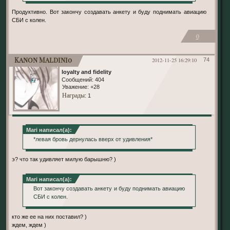
Продуктивно. Вот закончу создавать анкету и буду поднимать авиацию
СБИ с колен.
0
Kanon Maldini0
2012-11-25 16:29:10
74
loyalty and fidelity
Сообщений:
404
Уважение:
+28
Награды
: 1
Mari написал(а):
*левая бровь дернулась вверх от удивления*
э? что так удивляет милую барышню? )
Mari написал(а):
Вот закончу создавать анкету и буду поднимать авиацию
СБИ с колен.
кто же ее на них поставил? )
ждем, ждем )