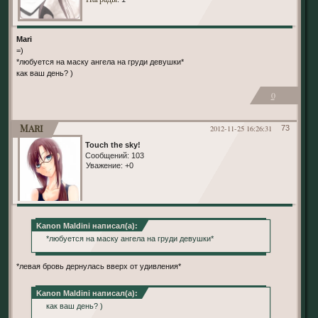
Mari
=)
*любуется на маску ангела на груди девушки*
как ваш день? )
0
Mari
2012-11-25 16:26:31
73
Touch the sky!
Сообщений:
103
Уважение:
+0
Kanon Maldini написал(а):
*любуется на маску ангела на груди девушки*
*левая бровь дернулась вверх от удивления*
Kanon Maldini написал(а):
как ваш день? )