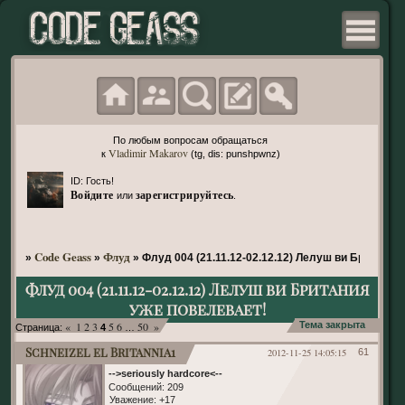
По любым вопросам обращаться
Vladimir Makarov
к
(tg, dis: punshpwnz)
ID: Гость!
Войдите
зарегистрируйтесь
или
.
Code Geass
Флуд
»
»
»
Флуд 004 (21.11.12-02.12.12) Лелуш ви Британия
Флуд 004 (21.11.12-02.12.12) Лелуш ви Британия
уже повелевает!
«
1
2
3
5
6
50
»
Тема закрыта
Страница:
4
…
Schneizel el Britannia1
2012-11-25 14:05:15
61
-->seriously hardcore<--
Сообщений:
209
Уважение:
+17