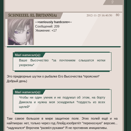
0
Schneizel el Britannia1
2012-11-25 16:40:50
80
-->seriously hardcore<--
Сообщений:
209
Уважение:
+17
Mari написал(а):
Ваше Высочество *за почтением слышатся нотки
укоризны*
Это придворные шутки о рыбалке Его Высочества *прояснил*
Добрый день)
Mari написал(а):
Чтобы ни один умник и не подумал об этом, на борту
Дамокла и нужна моя эскадрилья *гордость из всех
щелей*
Там самое большое в мире защитное поле. Этих полей ещё и на
найтмерах нет, только через год Ллойд изобретёт "переносную" версию...
*задумался* Впрочем *развёл руками* Я не противник инициативы.