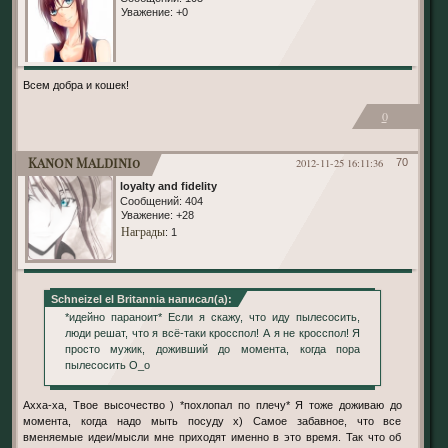
Уважение:
+0
Всем добра и кошек!
0
Kanon Maldini0
2012-11-25 16:11:36
70
loyalty and fidelity
Сообщений:
404
Уважение:
+28
Награды
: 1
Schneizel el Britannia написал(а):
*идейно параноит* Если я скажу, что иду пылесосить,
люди решат, что я всё-таки кросспол! А я не кросспол! Я
просто мужик, доживший до момента, когда пора
пылесосить О_о
Ахха-ха, Твое высочество ) *похлопал по плечу* Я тоже доживаю до
момента, когда надо мыть посуду х) Самое забавное, что все
вменяемые идеи/мысли мне приходят именно в это время. Так что об