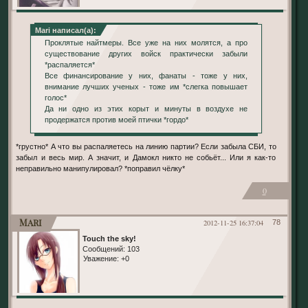
Mari написал(а):
Проклятые найтмеры. Все уже на них молятся, а про
существование других войск практически забыли
*распаляется*
Все финансирование у них, фанаты - тоже у них,
внимание лучших ученых - тоже им *слегка повышает
голос*
Да ни одно из этих корыт и минуты в воздухе не
продержатся против моей птички *гордо*
*грустно* А что вы распаляетесь на линию партии? Если забыла СБИ, то
забыл и весь мир. А значит, и Дамокл никто не собьёт... Или я как-то
неправильно манипулировал? *поправил чёлку*
0
Mari
2012-11-25 16:37:04
78
Touch the sky!
Сообщений:
103
Уважение:
+0