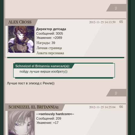
0
Alex Cross
2012-11-25 14:13:59
65
Директор детсада
Сообщений:
3005
Уважение:
+2089
Награды
: 39
Личная страница
Анкета персонажа
Schneizel el Britannia написал(а):
пойду лучше вирши изобрету))
Лучше пост в эпизод с Ренли))
0
Schneizel el Britannia1
2012-11-25 14:25:04
66
-->seriously hardcore<--
Сообщений:
209
Уважение:
+17