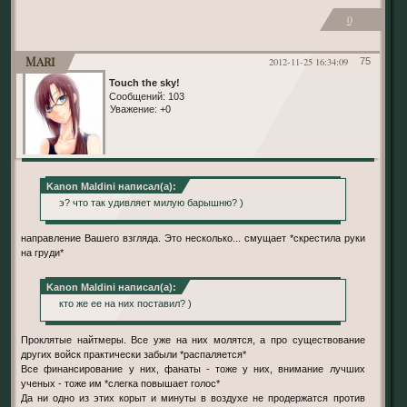
0
Mari
2012-11-25 16:34:09
75
Touch the sky!
Сообщений:
103
Уважение:
+0
Kanon Maldini написал(а):
э? что так удивляет милую барышню? )
направление Вашего взгляда. Это несколько... смущает *скрестила руки
на груди*
Kanon Maldini написал(а):
кто же ее на них поставил? )
Проклятые найтмеры. Все уже на них молятся, а про существование
других войск практически забыли *распаляется*
Все финансирование у них, фанаты - тоже у них, внимание лучших
ученых - тоже им *слегка повышает голос*
Да ни одно из этих корыт и минуты в воздухе не продержатся против