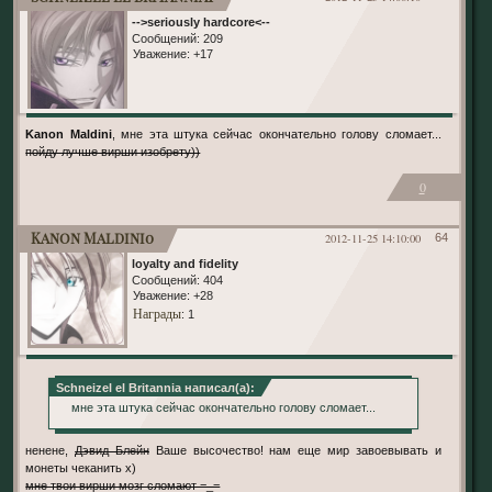
-->seriously hardcore<--
Сообщений:
209
Уважение:
+17
Kanon Maldini
, мне эта штука сейчас окончательно голову сломает...
пойду лучше вирши изобрету))
0
Kanon Maldini0
2012-11-25 14:10:00
64
loyalty and fidelity
Сообщений:
404
Уважение:
+28
Награды
: 1
Schneizel el Britannia написал(а):
мне эта штука сейчас окончательно голову сломает...
ненене,
Дэвид Блейн
Ваше высочество! нам еще мир завоевывать и
монеты чеканить х)
мне твои вирши мозг сломают =_=