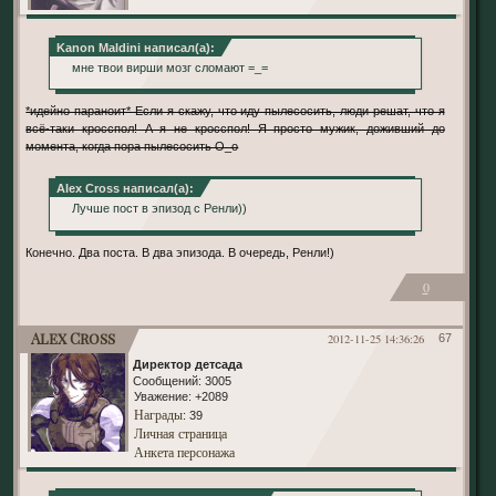
Kanon Maldini написал(а):
мне твои вирши мозг сломают =_=
*идейно параноит* Если я скажу, что иду пылесосить, люди решат, что я
всё-таки кросспол! А я не кросспол! Я просто мужик, доживший до
момента, когда пора пылесосить О_о
Alex Cross написал(а):
Лучше пост в эпизод с Ренли))
Конечно. Два поста. В два эпизода. В очередь, Ренли!)
0
Alex Cross
2012-11-25 14:36:26
67
Директор детсада
Сообщений:
3005
Уважение:
+2089
Награды
: 39
Личная страница
Анкета персонажа