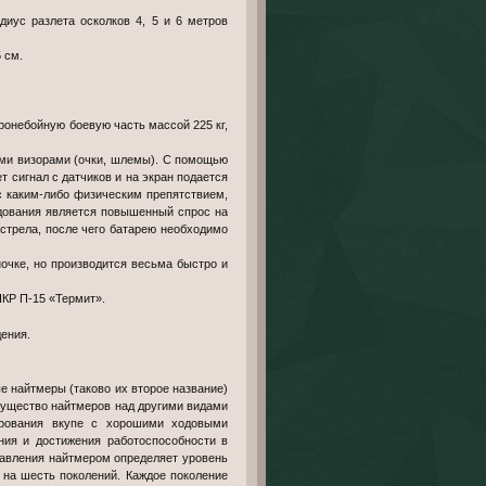
иус разлета осколков 4, 5 и 6 метров
 см.
ронебойную боевую часть массой 225 кг,
ыми визорами (очки, шлемы). С помощью
т сигнал с датчиков и на экран подается
 с каким-либо физическим препятствием,
удования является повышенный спрос на
стрела, после чего батарею необходимо
ночке, но производится весьма быстро и
ПКР П-15 «Термит».
ения.
 найтмеры (таково их второе название)
мущество найтмеров над другими видами
нирования вкупе с хорошими ходовыми
ния и достижения работоспособности в
авления найтмером определяет уровень
 на шесть поколений. Каждое поколение