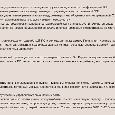
ая управляемая ракета «воздух—воздух» малой дальности с инфракрасной ГСН.
яемая ракета класса «воздух—воздух» средней дальности с активной ГСН.
ая управляемая ракета класса «воздух—воздух» малой дальности с инфракрасной ГС
 тактические ракеты класса «воздух-поверхность».
ая автоматическая корабельная артиллерийская установка АО-18. Является средст
целей на наклонной дальности до 4000 м и лёгких надводных сил противника на диста
 занимающаяся разработкой ПО и железа для нужд армии. Принимает частные зак
ции числятся: закрытые хранилища данных (считай облачные сервера высокой н
нная система OpenDoors.
танский производитель сверхпопулярного напитка Dr. Pepper, представленного 
нии, а вот в ЕС она встречается только лишь в качестве контрабанды, за которую о
тиствольные авиационные пушки. Пушки выполнены по схеме Гатлинга, привод 
дартными патронами 25х137. Вес патрона 500 г, вес осколочного снаряда 180 г. Оскол
луактивных управляемых авиационных бомб.
используемые британскими спецслужбами. Имеют синеватую окраску. Основн
олны радиочастоты, цифровой зум до 4х, а также интеграция с рядом военных устройс
ерийский комплекс, разработанный по заказ. Состоит на вооружении ВМС ВМС Брита