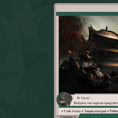
ID: Гость!
Войдите
зарегистрируйте
или
Code Geass
Энциклопедия
»
»
»
Глос
Страница:
1