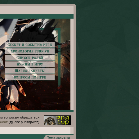
Сюжет и события игры
Хронология Turn VII
Список ролей
Нужны в игру
Шаблон анкеты
Вопросы по игре
м вопросам обращаться
karov
(tg, dis: punshpwnz)
Тема закрыта