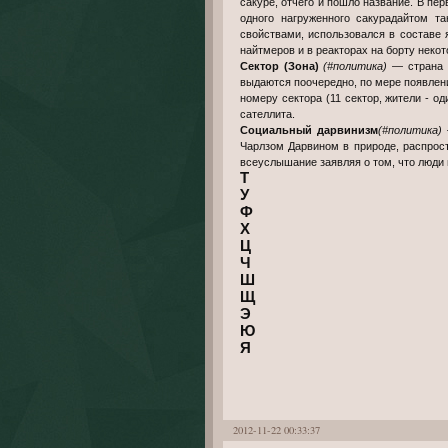
сакуре, отчего и пошло название. В пе
одного нагруженного сакурадайтом т
свойствами, использовался в составе 
найтмеров и в реакторах на борту неко
Сектор (Зона)
(#политика)
— страна (
выдаются поочередно, по мере появлен
номеру сектора (11 сектор, жители - 
сателлита.
Социальный дарвинизм
(#политика)
—
Чарлзом Дарвином в природе, распрос
всеуслышание заявляя о том, что люди 
Т
У
Ф
Х
Ц
Ч
Ш
Щ
Э
Ю
Я
2012-11-22 00:33:37