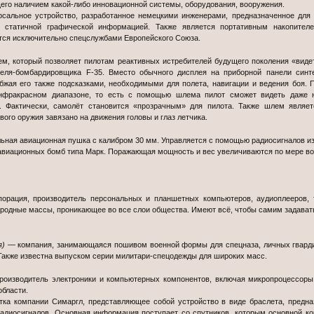
его наличием какой-либо инновационной системы, оборудования, вооружения.
альное устройство, разработанное немецкими инженерами, предназначенное для 
 и статичной графической информацией. Также является портативным накопите
тся исключительно спецслужбами Европейского Союза.
, который позволяет пилотам реактивных истребителей будущего поколения «видет
ителя-бомбардировщика F-35. Вместо обычного дисплея на приборной панели син
бжая его также подсказками, необходимыми для полета, навигации и ведения боя. 
инфракрасном диапазоне, то есть с помощью шлема пилот сможет видеть даже 
 Фактически, самолёт становится «прозрачным» для пилота. Также шлем являе
ого оружия завязано на движения головы и глаз летчика.
ная авиационная пушка с калибром 30 мм. Управляется с помощью радиосигналов из
виационных бомб типа Марк. Поражающая мощность и вес увеличиваются по мере во
орация, производитель персональных и планшетных компьютеров, аудиоплееров, 
родные массы, проникающее во все слои общества. Имеют всё, чтобы самим задавать
я)
— компания, занимающаяся пошивом военной формы для спецназа, личных гвардий
 Также известна выпуском серии милитари-спецодежды для широких масс.
оизводитель электроники и компьютерных компонентов, включая микропроцессоры 
области.
тка компании Симаргл, представляющее собой устройство в виде браслета, предн
адиосигналов. Основная информация поступает со спутников, которым основной ко