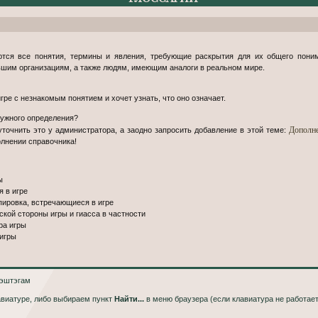
тся все понятия, термины и явления, требующие раскрытия для их общего поним
шим организациям, а также людям, имеющим аналоги в реальном мире.
гре с незнакомым понятием и хочет узнать, что оно означает.
нужного определения?
Дополне
точнить это у администратора, а заодно запросить добавление в этой теме:
олнении справочника!
ы
 в игре
ировка, встречающиеся в игре
кой стороны игры и гиасса в частности
ра игры
игры
хэштэгам
авиатуре, либо выбираем пункт
Найти...
в меню браузера (если клавиатура не работае