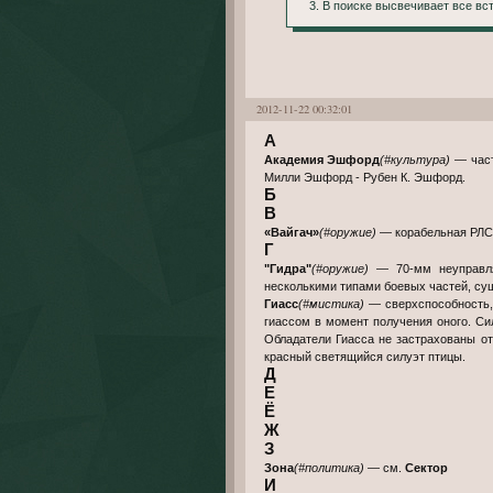
3. В поиске высвечивает все в
2012-11-22 00:32:01
А
Академия Эшфорд
(#культура)
— част
Милли Эшфорд - Рубен К. Эшфорд.
Б
В
«Вайгач»
(#оружие)
— корабельная РЛС
Г
"Гидра"
(#оружие)
— 70-мм неуправляе
несколькими типами боевых частей, сущ
Гиасс
(#мистика)
— сверхспособность, 
гиассом в момент получения оного. Сил
Обладатели Гиасса не застрахованы от 
красный светящийся силуэт птицы.
Д
Е
Ё
Ж
З
Зона
(#политика)
— см.
Сектор
И