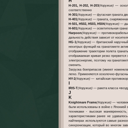
H
H-201, H-202, H-203
(#оружие)
— осколо
соответственно
H-301
(#оружие)
— фугасная граната дво
H-401
(#оружие)
— граната, снаряженна
H-501, H502, H503, H504
(#оружие)
— дым
H-601
(#оружие)
— осветительная грана
Harpoon
(#оружие)
— противокорабельна
дальность действия зависит от носителя
HG-1
(#оружие)
— британский наручный 
нехитрых функций на гранатомете актив
отображение траектории полета гранаты
отображаемая кривая резко прервется 
электроэнергию, поэтому на гранатоме
сменить.
Загрузка боеприпасов (имеют номенклат
легко. Применяются осколочно-фугасны
HY-2
(#оружие)
— китайская противокора
I
IRIS-T
(#оружие)
— ракета класса «возд
J
K
Knightmare Frame
(#оружие)
— человеко
были использованы в войне с Японией 
техниками - высокая маневренность,
характеристиками ранее не удавалось
найтмерах используются самые разноо
синхронизации, который во многом зав