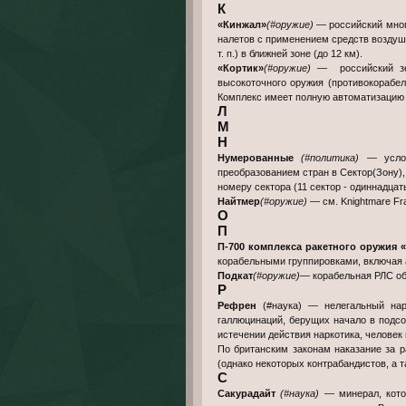
К
«Кинжал»
(#оружие)
— российский мног
налетов с применением средств воздуш
т. п.) в ближней зоне (до 12 км).
«Кортик»
(#оружие)
— российский зени
высокоточного оружия (противокорабе
Комплекс имеет полную автоматизацию 
Л
М
Н
Нумерованные
(#политика)
— условн
преобразованием стран в Сектор(Зону)
номеру сектора (11 сектор - одиннадцат
Найтмер
(#оружие)
— см. Knightmare F
О
П
П-700 комплекса ракетного оружия 
корабельными группировками, включая
Подкат
(#оружие)
— корабельная РЛС об
Р
Рефрен
(#наука) — нелегальный нар
галлюцинаций, берущих начало в подсо
истечении действия наркотика, человек
По британским законам наказание за 
(однако некоторых контрабандистов, а т
С
Сакурадайт
(#наука)
— минерал, кото