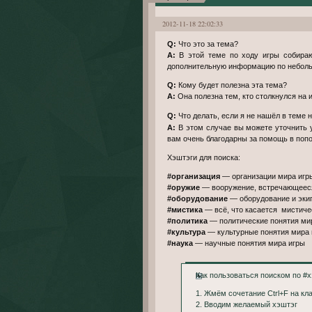
2012-11-18 22:02:33
Q:
Что это за тема?
A:
В этой теме по ходу игры собираю
дополнительную информацию по неболь
Q:
Кому будет полезна эта тема?
A:
Она полезна тем, кто столкнулся на и
Q:
Что делать, если я не нашёл в теме 
A:
В этом случае вы можете уточнить у
вам очень благодарны за помощь в поп
Хэштэги для поиска:
#организация
— организации мира игр
#оружие
— вооружение, встречающееся
#оборудование
— оборудование и экип
#мистика
— всё, что касается мистичес
#политика
— политические понятия ми
#культура
— культурные понятия мира 
#наука
— научные понятия мира игры
Как пользоваться поиском по #
1. Жмём сочетание Ctrl+F на кл
2. Вводим желаемый хэштэг