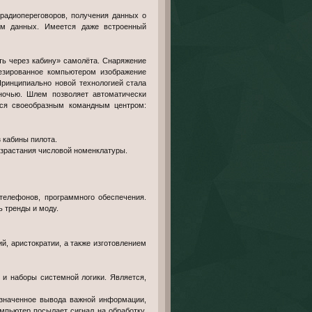
радиопереговоров, получения данных о
лем данных. Имеется даже встроенный
ь через кабину» самолёта. Снаряжение
тезированное компьютером изображение
Принципиально новой технологией стала
ночью. Шлем позволяет автоматически
тся своеобразным командным центром:
 кабины пилота.
зрастания числовой номенклатуры.
телефонов, программного обеспечения.
 тренды и моду.
, аристократии, а также изготовлением
и наборы системной логики. Является,
азначенное вывода важной информации,
мпьютер посылает сигнал на обработку.