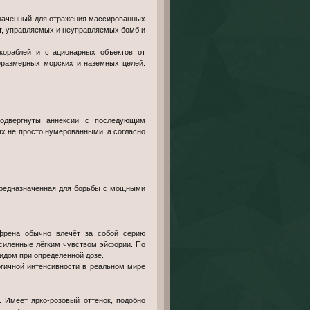
значенный для отражения массированных
т, управляемых и неуправляемых бомб и
кораблей и стационарных объектов от
лоразмерных морских и наземных целей.
одвергнуты аннексии с последующим
х не просто нумерованными, а согласно
предназначенная для борьбы с мощными
френа обычно влечёт за собой серию
усиленные лёгким чувством эйфории. По
лидом при определённой дозе.
огичной интенсивности в реальном мире
Имеет ярко-розовый оттенок, подобно