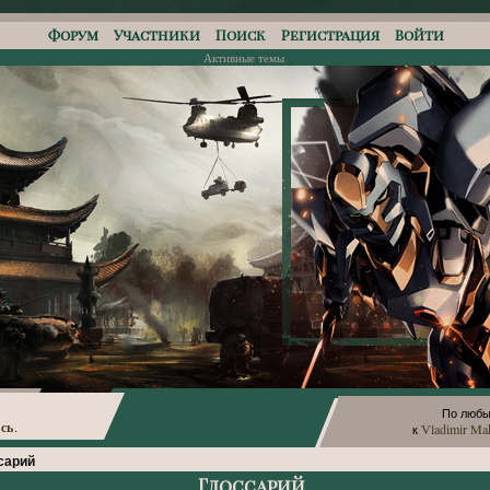
Форум
Участники
Поиск
Регистрация
Войти
Активные темы
По любы
сь
Vladimir Ma
.
к
сарий
Глоссарий