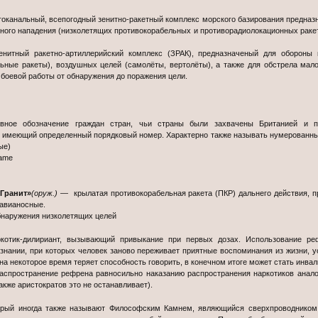
оканальный, всепогодный зенитно-ракетный комплекс морского базирования предна
ного нападения (низколетящих противокорабельных и противорадиолокационных раке
тный ракетно-артиллерийский комплекс (ЗРАК), предназначеный для обороны 
льные ракеты), воздушных целей (самолёты, вертолёты), а также для обстрела ма
боевой работы от обнаружения до поражения цели.
ое обозначение граждан стран, чьи страны были захвачены Британией и п
, имеющий определенный порядковый номер. Характерно также называть нумерованны
ые)
rame
«Гранит»
(оруж.)
— крылатая противокорабельная ракета (ПКР) дальнего действия, 
 авианосные.
наружения низколетящих целей
котик-дилириант, вызывающий привыкание при первых дозах. Использование ре
знании, при которых человек заново переживает приятные воспоминания из жизни, 
 на некоторое время теряет способность говорить, в конечном итоге может стать инва
распространение рефрена равносильно наказанию распространения наркотиков анал
акже аристократов это не останавливает).
рый иногда также называют Философским Камнем, являющийся сверхпроводником. 