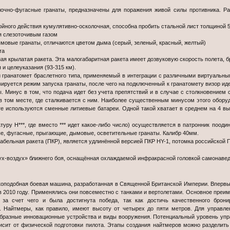
чно-фугасные гранаты, предназначены для поражения живой силы противника. Рад
йного действия кумулятивно-осколочная, способна пробить стальной лист толщиной 5
я слезоточивым газом
овые гранаты, отличаются цветом дыма (серый, зеленый, красный, желтый)
та
я крылатая ракета. Эта малогабаритная ракета имеет дозвуковую скорость полета, б
 и целеуказания (93-315 км).
гранатомет браслетного типа, применяемый в интеграции с различными виртуальн
ируется режим запуска гранаты, после чего на подключенный к гранатомету визор иде
. Минус в том, что подача идет без учета препятствий и в случае с столкновением
в том месте, где сталкивается с ним. Наиболее существенным минусом этого обор
те используются сменные литиевые батареи. Одной такой хватает в среднем на 4 вы
уру H***, где вместо *** идет какое-либо число) осуществляется в патронник пооди
е, фугасные, прыгающие, дымовые, осветительные гранаты. Калибр 40мм.
бельная ракета (ПКР), является удлинённой версией ПКР HY-1, потомка российской 
ух-воздух» ближнего боя, оснащённая охлаждаемой инфракрасной головкой самонавед
подобная боевая машина, разработанная в Священной Британской Империи. Впервые
в 2010 году. Применялись они повсеместно с танками и вертолетами. Основное преи
 за счет чего и была достигнута победа, так как достичь качественного бро
. Найтмеры, как правило, имеют высоту от четырех до пяти метров. Для управле
бразные инновационные устройства и виды вооружения. Потенциальный уровень упр
исит от физической подготовки пилота. Этапы создания найтмеров можно разделить