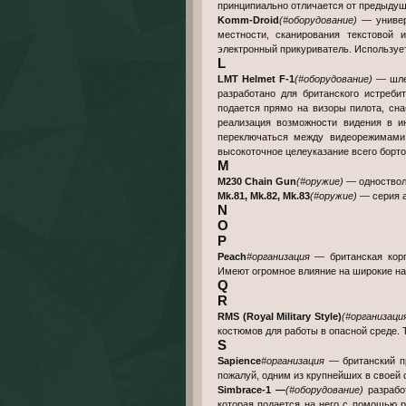
принципиально отличается от предыдущ
Komm-Droid
(#оборудование)
— универс
местности, сканирования текстовой
электронный прикуриватель. Используе
L
LMT Helmet F-1
(#оборудование)
— шлем
разработано для британского истреб
подается прямо на визоры пилота, сна
реализация возможности видения в 
переключаться между видеорежимами.
высокоточное целеуказание всего бортов
M
M230 Chain Gun
(#оружие)
— одностволь
Mk.81, Mk.82, Mk.83
(#оружие)
— серия а
N
O
P
Peach
#организация
— британская корп
Имеют огромное влияние на широкие на
Q
R
RMS (Royal Military Style)
(#организаци
костюмов для работы в опасной среде.
S
Sapience
#организация
— британский пр
пожалуй, одним из крупнейших в своей 
Simbrace-1 —
(#оборудование)
разрабо
которая подается на него с помощью р