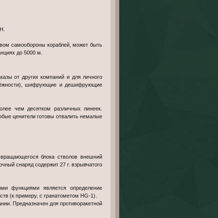
Н.
вом самообороны кораблей, может быть
нциях до 5000 м.
азы от других компаний и для личного
адёжности), шифрующие и дешифрующие
более чем десятком различных линеек.
собые ценители готовы отвалить немалые
вращающегося блока стволов внешний
очный снаряд содержит 27 г. взрывчатого
ыми функциями является определение
тв (к примеру, с гранатометом HG-1).
нии. Предназначен для противоракетной