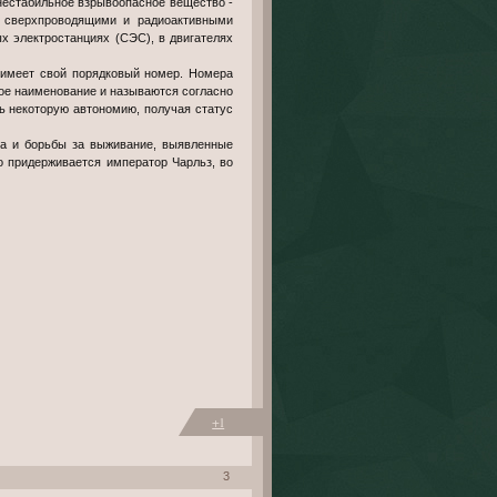
 нестабильное взрывоопасное вещество -
т сверхпроводящими и радиоактивными
х электростанциях (СЭС), в двигателях
 имеет свой порядковый номер. Номера
ое наименование и называются согласно
ть некоторую автономию, получая статус
ра и борьбы за выживание, выявленные
о придерживается император Чарльз, во
+1
3