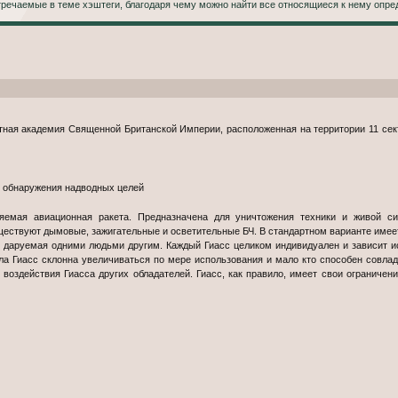
стречаемые в теме хэштеги, благодаря чему можно найти все относящиеся к нему опре
ная академия Священной Британской Империи, расположенная на территории 11 сек
 обнаружения надводных целей
мая авиационная ракета. Предназначена для уничтожения техники и живой си
ествуют дымовые, зажигательные и осветительные БЧ. В стандартном варианте имеет 
даруемая одними людьми другим. Каждый Гиасс целиком индивидуален и зависит ис
а Гиасс склонна увеличиваться по мере использования и мало кто способен совлада
воздействия Гиасса других обладателей. Гиасс, как правило, имеет свои ограничени