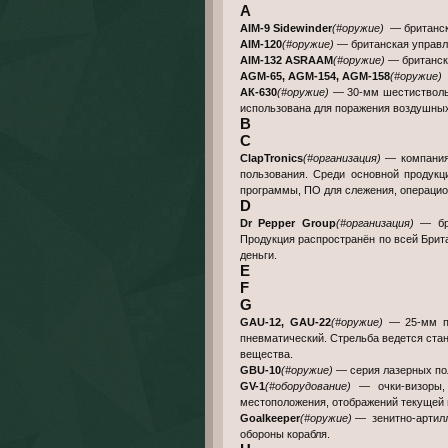
A
AIM-9 Sidewinder
(#оружие)
— британск
AIM-120
(#оружие)
— британская управл
AIM-132 ASRAAM
(#оружие)
— британск
AGM-65, AGM-154, AGM-158
(#оружие)
—
АК-630
(#оружие)
— 30-мм шестиствольн
использована для поражения воздушных 
B
C
ClapTronics
(#организация)
— компания,
пользования. Среди основной продук
программы, ПО для слежения, операцио
D
Dr Pepper Group
(#организация)
— бри
Продукция распространён по всей Брита
деньги.
E
F
G
GAU-12, GAU-22
(#оружие)
— 25-мм пя
пневматический. Стрельба ведется стан
вещества.
GBU-10
(#оружие)
— серия лазерных по
GV-1
(#оборудование)
— очки-визоры, 
местоположения, отображений текущей в
Goalkeeper
(#оружие)
— зенитно-артилл
обороны корабля.