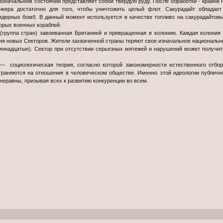
рвоначальном состоянии представляет собой твердую руду. После обработки - крайне
анкера достаточно для того, чтобы уничтожить целый флот. Сакурадайт обладае
ядерных бомб. В данный момент используется в качестве топливо на сакурадайтовы
торых военных кораблей.
группа стран) завоеванная Британией и превращенная в колонию. Каждая колония
ия новых Секторов. Жители захваченной страны теряют свое изначальное национальн
одиннадцатые). Сектор при отсутствии серьезных мятежей и нарушений может получи
 социологическая теория, согласно которой закономерности естественного отбо
траняются на отношения в человеческом обществе. Именно этой идеологии публичн
неравны, призывая всех к развитию конкуренции во всем.