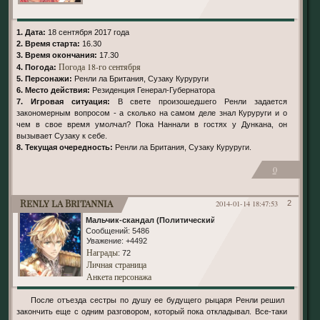
1. Дата:
18 сентября 2017 года
2. Время старта:
16.30
3. Время окончания:
17.30
Погода 18-го сентября
4. Погода:
5. Персонажи:
Ренли ла Британия, Сузаку Куруруги
6. Место действия:
Резиденция Генерал-Губернатора
7. Игровая ситуация:
В свете произошедшего Ренли задается
закономерным вопросом - а сколько на самом деле знал Куруруги и о
чем в свое время умолчал? Пока Наннали в гостях у Дункана, он
вызывает Сузаку к себе.
8. Текущая очередность:
Ренли ла Британия, Сузаку Куруруги.
0
Renly la Britannia
2014-01-14 18:47:53
2
Мальчик-скандал (Политический)
Сообщений:
5486
Уважение:
+4492
Награды
: 72
Личная страница
Анкета персонажа
После отъезда сестры по душу ее будущего рыцаря Ренли решил
закончить еще с одним разговором, который пока откладывал. Все-таки