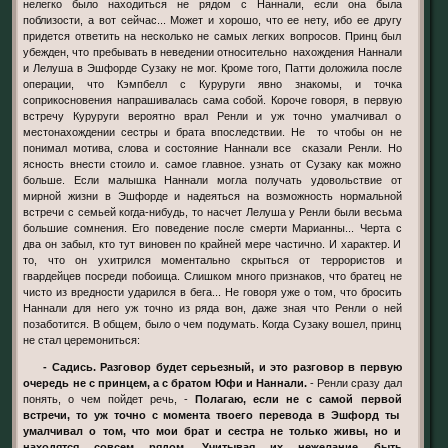
нелегко было находиться не рядом с Наннали, если она была
поблизости, а вот сейчас... Может и хорошо, что ее нету, ибо ее другу
придется ответить на несколько не самых легких вопросов. Принц был
убежден, что пребывать в неведении относительно нахождения Наннали
и Лелуша в Эшфорде Сузаку не мог. Кроме того, Патти доложила после
операции, что Кэмпбелл с Куруруги явно знакомы, и точка
соприкосновения напрашивалась сама собой. Короче говоря, в первую
встречу Куруруги вероятно врал Ренли и уж точно умалчивал о
местонахождении сестры и брата впоследствии. Не то чтобы он не
понимал мотива, слова и состояние Наннали все сказали Ренли. Но
ясность внести стоило и. самое главное. узнать от Сузаку как можно
больше. Если малышка Наннали могла получать удовольствие от
мирной жизни в Эшфорде и надеяться на возможность нормальной
встречи с семьей когда-нибудь, то насчет Лелуша у Ренли были весьма
большие сомнения. Его поведение после смерти Марианны... Черта с
два он забыл, кто тут виновен по крайней мере частично. И характер. И
то, что он ухитрился моментально скрыться от террористов и
гвардейцев посреди побоища. Слишком много признаков, что братец не
чисто из вредности ударился в бега... Не говоря уже о том, что бросить
Наннали для него уж точно из ряда вон, даже зная что Ренли о ней
позаботится. В общем, было о чем подумать. Когда Сузаку вошел, принц
не стал церемониться:
- Садись. Разговор будет серьезный, и это разговор в первую
очередь не с принцем, а с братом Юфи и Наннали.
- Ренли сразу дал
понять, о чем пойдет речь, -
Полагаю, если не с самой первой
встречи, то уж точно с момента твоего перевода в Эшфорд ты
умалчивал о том, что мои брат и сестра не только живы, но и
находятся совсем рядом. Учитывая их нежелание быть