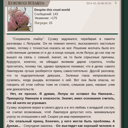
Kururugi Suzaku0
2014-02-16 06:30:24
5
Despite this cruel world
Сообщений:
143
Уважение:
+175
Награды
: 15
"Сохранить тайну".
Сузаку задумался, перебирая в памяти
разговоры с Лелушем. Он не помнил ничего, высказанного настолько
прямо, потому с точностью сказать не мог. Решение молчать было его
собственным целиком от и до: в конце концов, если Лелуш до сих пор не
вышел на связь с семьей, значит, на то были серьезные причины.
Куруруги, конечно, не обладал великим даром стратега, чтобы
просчитать, почему так, однако прекрасно понимал, что в делах самого
Ламперужа лучше разберется принц самостоятельно. Другой разговор,
что та подозрительная девушка... Зеленые глаза непроизвольно
сузились, когда рыцарь вспомнил о ней. Вот она была опасна, но
говорить об этом сейчас тоже не стоило, слишком рано, никаких улик
или доказательств.
- Нет, не просил. Я думаю, Лелуш не оставил бы Наннали...
Принцессу Наннали в опасности. Значит, имел основания считать,
что ей ничто не угрожает.
Сузаку искренне верил в своего друга и в его любовь к младшей сестре,
не считал возможным, чтоб Ламперуж допустил хоть минимальную
угрозу по отношению к ней. Скорее уж мир перевернется.
- Он опальный принц. Конечно, у него могли быть проблемы. А
Дункан...
- Секундная заминка. -
Он выглядит как хороший человек и