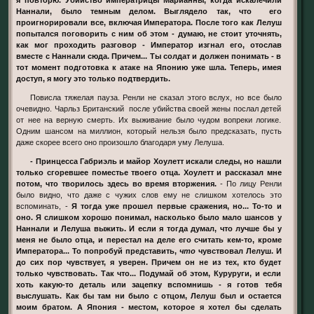
Наннали, было темным делом. Выглядело так, что его
проигнорировали все, включая Императора. После того как Лелуш
попытался поговорить с ним об этом - думаю, не стоит уточнять,
как мог проходить разговор - Император изгнал его, отослав
вместе с Наннали сюда. Причем... Ты солдат и должен понимать - в
тот момент подготовка к атаке на Японию уже шла. Теперь, имея
доступ, я могу это только подтвердить.
Повисла тяжелая пауза. Ренли не сказал этого вслух, но все было
очевидно. Чарльз Британский после убийства своей жены послал детей
от нее на верную смерть. Их выживание было чудом вопреки логике.
Одним шансом на миллион, который нельзя было предсказать, пусть
даже скорее всего оно произошло благодаря уму Лелуша.
- Принцесса Габриэль и майор Хоулетт искали следы, но нашли
только сгоревшее поместье твоего отца. Хоулетт и рассказал мне
потом, что творилось здесь во время вторжения.
- По лицу Ренли
было видно, что даже с чужих слов ему не слишком хотелось это
вспоминать, -
Я тогда уже прошел первые сражения, но... То-то и
оно. Я слишком хорошо понимал, насколько было мало шансов у
Наннали и Лелуша выжить. И если я тогда думал, что лучше бы у
меня не было отца, и перестал на деле его считать кем-то, кроме
Императора... То попробуй представить,
что
чувствовал Лелуш. И
до сих пор чувствует, я уверен. Причем он не из тех, кто будет
только чувствовать. Так что... Подумай об этом, Куруруги, и если
хоть какую-то деталь или зацепку вспомнишь - я готов тебя
выслушать. Как бы там ни было с отцом, Лелуш был и остается
моим братом. А Япония - местом, которое я хотел бы сделать