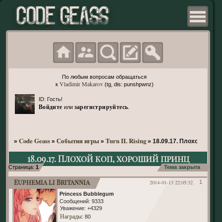
По любым вопросам обращаться
Vladimir Makarov
к
(tg, dis: punshpwnz)
ID: Гость!
Войдите
зарегистрируйтесь
или
.
Code Geass
События игры
Turn II. Rising
»
»
»
»
18.09.17. Плохой коп, 
18.09.17. Плохой коп, хороший принц
Страница:
1
Тема закрыта
Euphemia li Britannia
2014-01-13 22:05:32
1
Princess Bubblegum
Сообщений:
9333
Уважение:
+4329
Награды
: 80