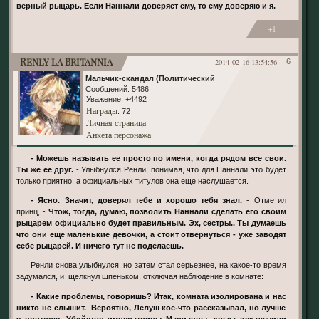
верный рыцарь. Если Наннали доверяет ему, то ему доверяю и я.
+1
Renly la Britannia
2014-02-16 13:54:56
6
Мальчик-скандал (Политический)
Сообщений:
5486
Уважение:
+4492
Награды
: 72
Личная страница
Анкета персонажа
- Можешь называть ее просто по имени, когда рядом все свои.
Ты же ее друг.
- Улыбнулся Ренли, понимая, что для Наннали это будет
только приятно, а официальных титулов она еще наслушается.
- Ясно. Значит, доверял тебе и хорошо тебя знал.
- Отметил
принц, -
Чтож, тогда, думаю, позволить Наннали сделать его своим
рыцарем официально будет правильным. Эх, сестры.. Ты думаешь
что они еще маленькие девочки, а стоит отвернуться - уже заводят
себе рыцарей. И ничего тут не поделаешь.
Ренли снова улыбнулся, но затем стал серьезнее, на какое-то время
задумался, и щелкнул шпеньком, отключая наблюдение в комнате:
- Какие проблемы, говоришь? Итак, комната изолирована и нас
никто не слышит. Вероятно, Лелуш кое-что рассказывал, но лучше
я повторю. Убийство императрицы Марианны, когда искалечили