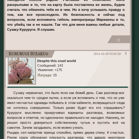
раскрытыми и то, что на карту была поставлена их жизнь, будем
считать что обвинять тебя не в чем. Но я хочу услышать правду о
том, как все происходило. Их безопасность и сейчас под
вопросом, если вспомнить гибель императрицы Марианны и то,
что убийц так и не нашли. Так что для меня важны любые детали,
Сузаку Куруруги. Я слушаю.
+1
Kururugi Suzaku0
2014-02-05 03:03:20
3
Despite this cruel world
Сообщений:
143
Уважение:
+175
Награды
: 15
Сузаку нервничал, это было ясно как божий день. Сам разговор мог
оказаться чем-то сродни пытки, а если уж вспомнить о том, что он уже
имел несчастье однажды побывать в этом кабинете, возвращаться сюда
не хотелось совершенно. Только разве будет его кто спрашивать?
Куруруги мысленно прокручивал варианты разговора, возможных
вопросов и ответов, но однозначно правильного не находил. Наконец, он
решил просто довериться собственному чутью и пустить всё на
самотек. Зачем загадывать, если можно узнать.
Рыцарь сел напротив принца спокойно, прямо держа спину. К счастью,
Ренли сразу обозначил плоскость разговора, что давало некоторую