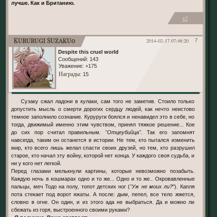
лучше. Как и Британию.
+2
Kururugi Suzaku0
2014-02-17 07:48:20
7
Despite this cruel world
Сообщений:
143
Уважение:
+175
Награды
: 15
Сузаку сжал ладони в кулаки, сам того не заметив. Стоило только
допустить мысль о смерти дорогих сердцу людей, как нечто неистово
темное заполнило сознание. Куруруги боялся и ненавидел это в себе, но
тогда, движимый именно этим чувством, принял тяжкое решение... Кое
до сих пор считал правильным.
"Отцеубийца".
Так его запомнят
навсегда, таким он останется в истории. Не тем, кто пытался изменить
мир, кто всего лишь желал спасти своих друзей, но тем, кто разрушил
старое, кто начал эту войну, которой нет конца. У каждого своя судьба, и
ни у кого нет легкой.
Перед глазами мелькнули картины, которые невозможно позабыть.
Каждую ночь в кошмарах одно и то же... Одно и то же.. Окровавленные
пальцы, меч Тодо на полу, топот детских ног (
"Уж не моих ли?
"). Капля
пота стекает под ворот юкаты. А после: дым, пепел, все тело жжется,
словно в огне. Он один, и из этого ада не выбраться. Да и можно ли
сбежать из горя, выстроенного своими руками?