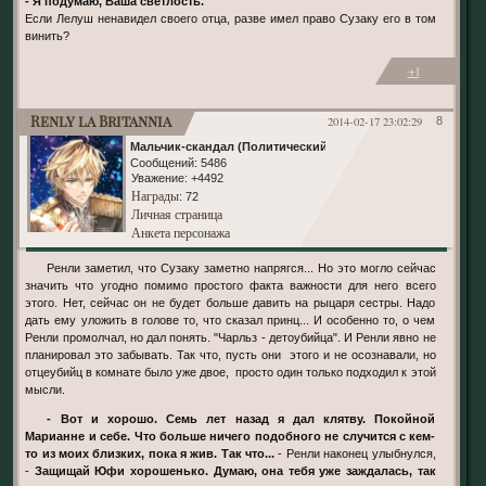
- Я подумаю, Ваша светлость.
Если Лелуш ненавидел своего отца, разве имел право Сузаку его в том
винить?
+1
Renly la Britannia
2014-02-17 23:02:29
8
Мальчик-скандал (Политический)
Сообщений:
5486
Уважение:
+4492
Награды
: 72
Личная страница
Анкета персонажа
Ренли заметил, что Сузаку заметно напрягся... Но это могло сейчас
значить что угодно помимо простого факта важности для него всего
этого. Нет, сейчас он не будет больше давить на рыцаря сестры. Надо
дать ему уложить в голове то, что сказал принц... И особенно то, о чем
Ренли промолчал, но дал понять. "Чарльз - детоубийца". И Ренли явно не
планировал это забывать. Так что, пусть они этого и не осознавали, но
отцеубийц в комнате было уже двое, просто один только подходил к этой
мысли.
- Вот и хорошо. Семь лет назад я дал клятву. Покойной
Марианне и себе. Что больше ничего подобного не случится с кем-
то из моих близких, пока я жив. Так что...
- Ренли наконец улыбнулся,
-
Защищай Юфи хорошенько. Думаю, она тебя уже заждалась, так