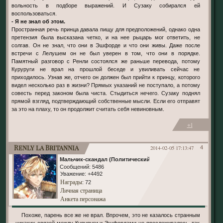
вольность в подборе выражений. И Сузаку собирался ей
воспользоваться.
- Я не знал об этом.
Пространная речь принца давала пищу для предположений, однако одна
претензия была высказана четко, и на нее рыцарь мог ответить, не
солгав. Он не знал, что они в Эшфорде и что они живы. Даже после
встречи с Лелушем он не был уверен в том, что они в порядке.
Памятный разговор с Ренли состоялся же раньше перевода, потому
Куруруги не врал на прошлой беседе и увиливать сейчас не
приходилось. Узнав же, отчего он должен был прийти к принцу, которого
видел несколько раз в жизни? Прямых указаний не поступало, а потому
совесть перед законом была чиста. Стыдиться нечего. Сузаку поднял
прямой взгляд, подтверждающий собственные мысли. Если его отправят
за это на плаху, то он продолжит считать себя невиновным.
+1
Renly la Britannia
2014-02-05 17:13:47
4
Мальчик-скандал (Политический)
Сообщений:
5486
Уважение:
+4492
Награды
: 72
Личная страница
Анкета персонажа
Похоже, парень все же не врал. Впрочем, это не казалось странным