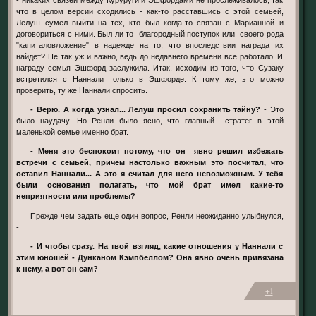
- никаких связей между Куруруги и Эшфордами не прослеживалось, так
что в целом версии сходились - как-то расставшись с этой семьей,
Лелуш сумел выйти на тех, кто был когда-то связан с Марианной и
договориться с ними. Был ли то благородный поступок или своего рода
"капиталовложение" в надежде на то, что впоследствии награда их
найдет? Не так уж и важно, ведь до недавнего времени все работало. И
награду семья Эшфорд заслужила. Итак, исходим из того, что Сузаку
встретился с Наннали только в Эшфорде. К тому же, это можно
проверить, ту же Наннали спросить.
- Верю. А когда узнал... Лелуш просил сохранить тайну?
- Это
было наудачу. Но Ренли было ясно, что главный стратег в этой
маленькой семье именно брат.
- Меня это беспокоит потому, что он явно решил избежать
встречи с семьей, причем настолько важным это посчитал, что
оставил Наннали... А это я считал для него невозможным. У тебя
были основания полагать, что мой брат имел какие-то
неприятности или проблемы?
Прежде чем задать еще один вопрос, Ренли неожиданно улыбнулся,
-
- И чтобы сразу. На твой взгляд, какие отношения у Наннали с
этим юношей - Дунканом Кэмпбеллом? Она явно очень привязана
к нему, а вот он сам?
+1