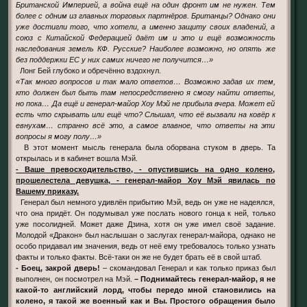
Британской Империей, а война ещё на один фронт им не нужен. Тем
более с одним из главных торговых партнёров. Британцы? Однако они
уже достигли того, что хотели, а именно защиту своих владений, а
союз с Китайской Федерацией даёт им и это и ещё возможность
наследования земель КФ. Русские? Наиболее возможно, но опять же
без поддержки ЕС у них самих ничего не получится…»
Лонг Бей глубоко и обречённо вздохнул.
«Так много вопросов и так мало ответов… Возможно задав их тем,
кто должен был быть там непосредственно я смогу найти ответы,
но пока… Да ещё и генерал-майор Хоу Мэй не прибыла вчера. Может ей
есть что скрывать или ещё что? Слышал, что её вызвали на ковёр к
евнухам… странно всё это, а самое главное, что ответы на эти
вопросы я могу полу…»
В этот момент мысль генерала была оборвана стуком в дверь. Та
открылась и в кабинет вошла Мэй.
- Ваше превосходительство, - опустившись на одно колено,
прошелестела девушка, - генерал-майор Хоу Мэй явилась по
Вашему приказу.
Генерал был немного удивлён прибытию Мэй, ведь он уже не надеялся,
что она придёт. Он подумывал уже послать нового гонца к ней, только
уже посолидней. Может даже Дзина, хотя он уже имел своё задание.
Молодой «Дракон» был наслышан о заслугах генерал-майора, однако не
особо придавал им значения, ведь от неё ему требовалось только узнать
факты и только факты. Всё-таки он же не будет брать её в свой штаб.
- Боец, закрой дверь!
– скомандовал Генерал и как только приказ был
выполнен, он посмотрел на Мэй.
– Поднимайтесь генерал-майор, я не
какой-то английский лорд, чтобы передо мной становились на
колено, я такой же военный как и Вы. Простого обращения было