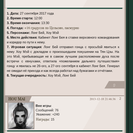
1. Дата:
27 сентября 2017 года
2. Время старта:
12:00
3. Время окончания:
13:30
+16 градусов по Цельсию, пасмурно
4. Погода:
5. Персонажи:
Лонг Бей, Хоу Мэй
6. Место действия:
Кабинет Лонг Бея в ставке верховного командования
и коридор по пути к нему.
7. Игровая ситуация
: Лонг Бей отправил гонца с просьбой явиться к
нему Хоу Мэй с докладом о произошедшем покушении на Тян Цзы. На
это Мэй, пребывающая не в самом лучшем расположении духа после
встречи с евнухами, ответила «пожеланием дальнего путешествия»
гонцу и явилась не 26-ого, а 27-ого сентября в кабинет Лонг Бея. Генерал
не ожидал её прихода и как всегда работал над бумагами и отчётами.
8. Текущая очередность:
Хоу Мэй, Лонг Бей
0
Hou Mai
2013-12-18 21:46:36
2
Вне игры
Сообщений:
76
Уважение:
+240
Награды
: 15