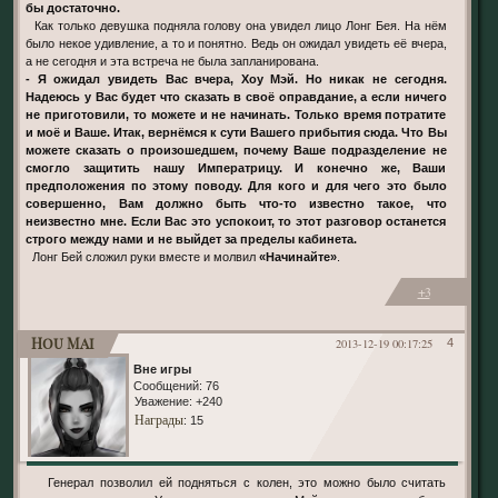
бы достаточно.
Как только девушка подняла голову она увидел лицо Лонг Бея. На нём
было некое удивление, а то и понятно. Ведь он ожидал увидеть её вчера,
а не сегодня и эта встреча не была запланирована.
- Я ожидал увидеть Вас вчера, Хоу Мэй. Но никак не сегодня.
Надеюсь у Вас будет что сказать в своё оправдание, а если ничего
не приготовили, то можете и не начинать. Только время потратите
и моё и Ваше. Итак, вернёмся к сути Вашего прибытия сюда. Что Вы
можете сказать о произошедшем, почему Ваше подразделение не
смогло защитить нашу Императрицу. И конечно же, Ваши
предположения по этому поводу. Для кого и для чего это было
совершенно, Вам должно быть что-то известно такое, что
неизвестно мне. Если Вас это успокоит, то этот разговор останется
строго между нами и не выйдет за пределы кабинета.
Лонг Бей сложил руки вместе и молвил
«Начинайте»
.
+3
Hou Mai
2013-12-19 00:17:25
4
Вне игры
Сообщений:
76
Уважение:
+240
Награды
: 15
Генерал позволил ей подняться с колен, это можно было считать