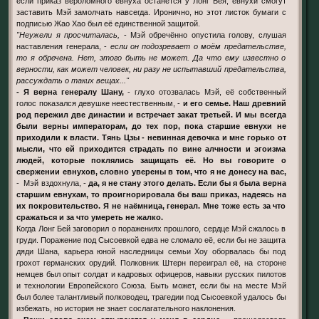
если приказ вероломного евнуха останется у Лонг Бея, евнухи смогут
заставить Мэй замолчать навсегда. Иронично, но этот листок бумаги с
подписью Жао Хао был её единственной защитой.
"Неужели я просчиталась,
- Мэй обречённо опустила голову, слушая
наставления генерала, -
если он подозревает о моём предательстве,
то я обречена. Нет, этого быть не может. Да что ему известно о
верности, как может человек, ни разу не испытавший предательства,
рассуждать о таких вещах..."
- Я верна генералу Шану,
- глухо отозвалась Мэй, её собственный
голос показался девушке неестественным, -
и его семье. Наш древний
род пережил две династии и встречает закат третьей. И мы всегда
были верны императорам, до тех пор, пока старшие евнухи не
приходили к власти. Тянь Цзы - невинная девочка и мне горько от
мысли, что ей приходится страдать по вине алчности и эгоизма
людей, которые поклялись защищать её. Но вы говорите о
свержении евнухов, словно уверены в том, что я не донесу на вас,
- Мэй вздохнула, -
да, я не стану этого делать. Если бы я была верна
старшим евнухам, то проигнорировала бы ваш приказ, надеясь на
их покровительство. Я не наёмница, генерал. Мне тоже есть за что
сражаться и за что умереть не жалко.
Когда Лонг Бей заговорил о поражениях прошлого, сердце Мэй сжалось в
груди. Поражение под Сысоевкой едва не сломало её, если бы не защита
дяди Шана, карьера юной наследницы семьи Хоу оборвалась бы под
грохот германских орудий. Полковник Штерн переиграл её, на стороне
немцев был опыт солдат и кадровых офицеров, навыки русских пилотов
и технологии Европейского Союза. Быть может, если бы на месте Мэй
был более талантливый полководец, трагедии под Сысоевкой удалось бы
избежать, но история не знает сослагательного наклонения.