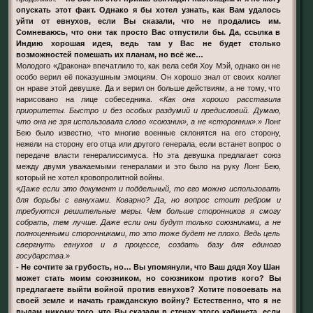
опускать этот факт. Однако я бы хотел узнать, как Вам удалось
уйти от евнухов, если Вы сказали, что не продались им.
Сомневаюсь, что они так просто Вас отпустили бы. Да, ссылка в
Индию хорошая идея, ведь там у Вас не будет столько
возможностей помешать их планам, но всё же…
Молодого «Дракона» впечатлило то, как вела себя Хоу Мэй, однако он не
особо верил её показушным эмоциям. Он хорошо знал от своих коллег
он нраве этой девушке. Да и верил он больше действиям, а не тому, что
нарисовано на лице собеседника.
«Как она хорошо расставила
приоритеты. Быстро и без особых раздумий и предисловий. Думаю,
что она не зря использовала слово «союзник», а не «сторонник».»
Лонг
Бею было известно, что многие военные склонятся на его сторону,
нежели на сторону его отца или другого генерала, если встанет вопрос о
передаче власти генералиссимуса. Но эта девушка предлагает союз
между двумя уважаемыми генералами и это было на руку Лонг Бею,
который не хотел кровопролитной войны.
«Даже если это документ и поддельный, то его можно использовать
для борьбы с евнухами. Коварно? Да, но вопрос стоит ребром и
требуются решительные меры. Чем больше сторонников я смогу
собрать, тем лучше. Даже если они будут только союзниками, а не
полноценными сторонниками, то это тоже будет не плохо. Ведь цель
свергнуть евнухов и в процессе, создать базу для единого
государства.»
- Не сочтите за грубость, но… Вы упомянули, что Ваш дядя Хоу Шан
может стать моим союзником, но союзником против кого? Вы
предлагаете выйти войной против евнухов? Хотите повоевать на
своей земле и начать гражданскую войну? Естественно, что я не
выдам никому того, что Вы сказали в стенах этого кабинета, если