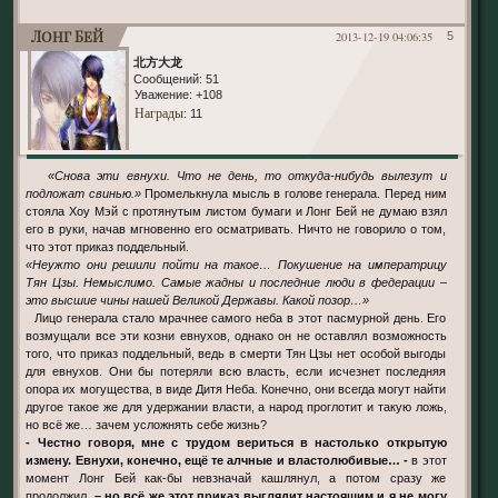
Лонг Бей
2013-12-19 04:06:35
5
北方大龙
Сообщений:
51
Уважение:
+108
Награды
: 11
«Снова эти евнухи. Что не день, то откуда-нибудь вылезут и
подложат свинью.»
Промелькнула мысль в голове генерала. Перед ним
стояла Хоу Мэй с протянутым листом бумаги и Лонг Бей не думаю взял
его в руки, начав мгновенно его осматривать. Ничто не говорило о том,
что этот приказ поддельный.
«Неужто они решили пойти на такое… Покушение на императрицу
Тян Цзы. Немыслимо. Самые жадны и последние люди в федерации –
это высшие чины нашей Великой Державы. Какой позор…»
Лицо генерала стало мрачнее самого неба в этот пасмурной день. Его
возмущали все эти козни евнухов, однако он не оставлял возможность
того, что приказ поддельный, ведь в смерти Тян Цзы нет особой выгоды
для евнухов. Они бы потеряли всю власть, если исчезнет последняя
опора их могущества, в виде Дитя Неба. Конечно, они всегда могут найти
другое такое же для удержании власти, а народ проглотит и такую ложь,
но всё же… зачем усложнять себе жизнь?
- Честно говоря, мне с трудом вериться в настолько открытую
измену. Евнухи, конечно, ещё те алчные и властолюбивые… -
в этот
момент Лонг Бей как-бы невзначай кашлянул, а потом сразу же
продолжил.
– но всё же этот приказ выглядит настоящим и я не могу