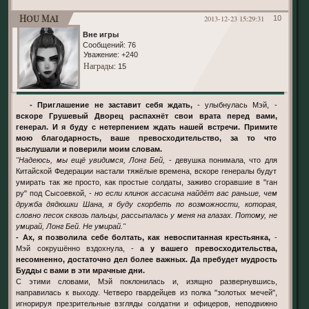
Hou Mai
2013-12-23 15:29:31
10
Вне игры
Сообщений:
76
Уважение:
+240
Награды
: 15
- Приглашение не заставит себя ждать,
- улыбнулась Мэй, -
вскоре Грушевый Дворец распахнёт свои врата перед вами,
генерал. И я буду с нетерпением ждать нашей встречи. Примите
мою благодарность, ваше превосходительство, за то что
выслушали и поверили моим словам.
"Надеюсь, мы ещё увидимся, Лонг Бей,
- девушка понимала, что для
Китайской Федерации настали тяжёлые времена, вскоре генералы будут
умирать так же просто, как простые солдаты, заживо сгоравшие в "ган
ру" под Сысоевкой, -
но если клинок ассасина найдёт вас раньше, чем
дружба дядюшки Шана, я буду скорбеть по возможности, которая,
словно песок сквозь пальцы, рассыпалась у меня на глазах. Потому, не
умирай, Лонг Бей. Не умирай."
- Ах, я позволила себе болтать, как невоспитанная крестьянка,
-
Мэй сокрушённо вздохнула, -
а у вашего превосходительства,
несомненно, достаточно дел более важных. Да пребудет мудрость
Будды с вами в эти мрачные дни.
С этими словами, Мэй поклонилась и, изящно развернувшись,
направилась к выходу. Четверо гвардейцев из полка "золотых мечей",
игнорируя презрительные взгляды солдатни и офицеров, неподвижно