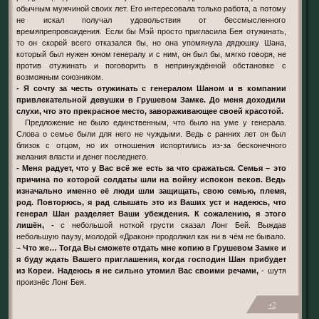
обычным мужчиной своих лет. Его интересовала только работа, а потому
не искал получал удовольствия от бессмысленного
времяпрепровождения. Если бы Мэй просто пригласила Бея отужинать,
то он скорей всего отказался бы, но она упомянула дядюшку Шана,
который был нужен юном генералу и с ним, он был бы, мягко говоря, не
против отужинать и поговорить в непринуждённой обстановке с
возможным союзником.
- Я сочту за честь отужинать с генералом Шаном и в компании
привлекательной девушки в Грушевом Замке. До меня доходили
слухи, что это прекрасное место, завораживающее своей красотой.
Предложение не было единственным, что было на уме у генерала.
Слова о семье были для него не чуждыми. Ведь с ранних лет он был
близок с отцом, но их отношения испортились из-за бесконечного
желания власти и денег последнего.
- Меня радует, что у Вас всё же есть за что сражаться. Семья – это
причина по которой солдаты шли на войну испокон веков. Ведь
изначально именно её люди шли защищать, свою семью, племя,
род. Повторюсь, я рад слышать это из Ваших уст и надеюсь, что
генерал Шан разделяет Ваши убеждения. К сожалению, я этого
лишён, -
с небольшой ноткой грусти сказал Лонг Бей. Выждав
небольшую паузу, молодой «Дракон» продолжил как ни в чём не бывало.
– Что же… Тогда Вы сможете отдать мне копию в Грушевом Замке и
я буду ждать Вашего приглашения, когда господин Шан прибудет
из Кореи. Надеюсь я не сильно утомил Вас своими речами,
- шутя
произнёс Лонг Бея.
+2