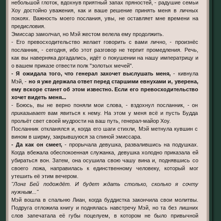
небольшой глоток, вдохнув приятный запах пряностей, - радушие семьи
Хоу достойно уважения, как и ваше решение принять меня в личных
покоях. Важность моего послания, увы, не оставляет мне времени на
предисловия.
Эмиссар замолчал, но Мэй жестом велела ему продолжить.
- Его превосходительство желает говорить с вами лично, - произнёс
посланник, - сегодня, ибо этот разговор не терпит промедления. Речь,
как вы наверняка догадались, идёт о покушении на нашу императрицу и
о вашем приказе отвести полк "золотых мечей".
- Я ожидала того, что генерал захочет выслушать меня,
- кивнула
Мэй, -
но я уже держала ответ перед старшими евнухами и, уверена,
ему вскоре станет об этом известно. Если его превосходительство
хочет видеть меня...
- Боюсь, вы не верно поняли мои слова, - вздохнул посланник, - он
приказывает
вам явиться к нему. На этом у меня всё и пусть Будда
прольёт свет своей мудрости на ваш путь, генерал-майор Хоу.
Посланник откланялся и, когда его шаги стихли, Мэй метнула кувшин с
вином в ширму, закрывшуюся за спиной эмиссара.
- Да как он смеет,
- прорычала девушка, развалившись на подушках.
Когда вбежала обеспокоенная служанка, девушка холодно приказала ей
убираться вон. Затем, она осушила свою чашу вина и, поднявшись со
своего ложа, направилась к единственному человеку, который мог
утешить её этим вечером.
"Лонг Бей подождёт. И будет ждать столько, сколько я сочту
нужным..."
Мэй вошла в спальню Лиан, когда буддистка закончила свои молитвы.
Подруга отложила книгу и поднялась навстречу Мэй, но та без лишних
слов запечатала её губы поцелуем, в котором не было привычной