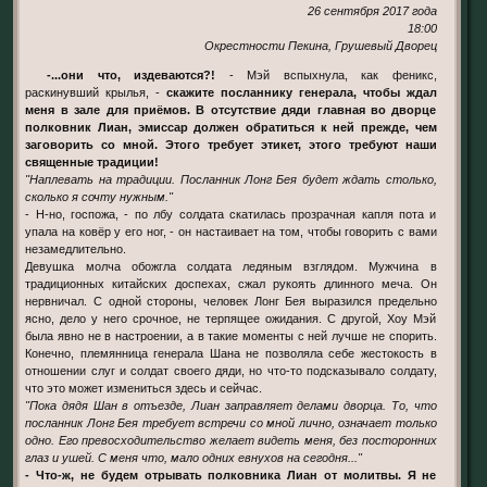
26 сентября 2017 года
18:00
Окрестности Пекина, Грушевый Дворец
-...они что, издеваются?!
- Мэй вспыхнула, как феникс,
раскинувший крылья, -
скажите посланнику генерала, чтобы ждал
меня в зале для приёмов. В отсутствие дяди главная во дворце
полковник Лиан, эмиссар должен обратиться к ней прежде, чем
заговорить со мной. Этого требует этикет, этого требуют наши
священные традиции!
"Наплевать на традиции. Посланник Лонг Бея будет ждать столько,
сколько я сочту нужным."
- Н-но, госпожа, - по лбу солдата скатилась прозрачная капля пота и
упала на ковёр у его ног, - он настаивает на том, чтобы говорить с вами
незамедлительно.
Девушка молча обожгла солдата ледяным взглядом. Мужчина в
традиционных китайских доспехах, сжал рукоять длинного меча. Он
нервничал. С одной стороны, человек Лонг Бея выразился предельно
ясно, дело у него срочное, не терпящее ожидания. С другой, Хоу Мэй
была явно не в настроении, а в такие моменты с ней лучше не спорить.
Конечно, племянница генерала Шана не позволяла себе жестокость в
отношении слуг и солдат своего дяди, но что-то подсказывало солдату,
что это может измениться здесь и сейчас.
"Пока дядя Шан в отъезде, Лиан заправляет делами дворца. То, что
посланник Лонг Бея требует встречи со мной лично, означает только
одно. Его превосходительство желает видеть меня, без посторонних
глаз и ушей. С меня что, мало одних евнухов на сегодня..."
- Что-ж, не будем отрывать полковника Лиан от молитвы. Я не