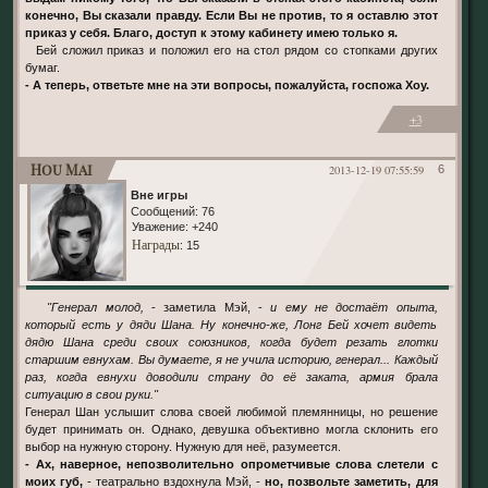
конечно, Вы сказали правду. Если Вы не против, то я оставлю этот
приказ у себя. Благо, доступ к этому кабинету имею только я.
Бей сложил приказ и положил его на стол рядом со стопками других
бумаг.
- А теперь, ответьте мне на эти вопросы, пожалуйста, госпожа Хоу.
+3
Hou Mai
2013-12-19 07:55:59
6
Вне игры
Сообщений:
76
Уважение:
+240
Награды
: 15
"Генерал молод,
- заметила Мэй, -
и ему не достаёт опыта,
который есть у дяди Шана. Ну конечно-же, Лонг Бей хочет видеть
дядю Шана среди своих союзников, когда будет резать глотки
старшим евнухам. Вы думаете, я не учила историю, генерал... Каждый
раз, когда евнухи доводили страну до её заката, армия брала
ситуацию в свои руки."
Генерал Шан услышит слова своей любимой племянницы, но решение
будет принимать он. Однако, девушка объективно могла склонить его
выбор на нужную сторону. Нужную для неё, разумеется.
- Ах, наверное, непозволительно опрометчивые слова слетели с
моих губ,
- театрально вздохнула Мэй, -
но, позвольте заметить, для