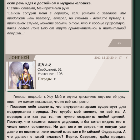
если речь идёт о достойном и мудром человеке.
С этими словами, Мэй протянула руку.
"Евнухи сотрут меня в порошок, если узнают о заговоре. Мы
продолжим наш разговор, генерал, но сначала - верните бумагу. В
противном случае, можете забыть о том, что я вообще существую.
Какая польза Лонг Бею от трупа привлекательной и талантливой
девушки..."
+7
Лонг Бей
2013-12-20 20:14:17
7
北方大龙
Сообщений:
51
Уважение:
+108
Награды
: 11
Генерал подошёл к Хоу Мэй и одним движением опустил её руку
вниз, тем самым показывая, что не всё так просто.
- Позволю себе заметить, что внутренняя армия существует для
поддержания порядка. Это сугубо моё мнение, но всё же. А
порядок это как раз то, что нужно сохранить любой ценной.
Поэтому, что касается вашего дядюшки, я бы хотел видеть его в
числе своих союзников. Ни для кого не секрет, что евнухи уже
давно не являются легитимной властью в Китайской Федерации. А
что делают с такой властью? Верно. Свергают, дабы придать