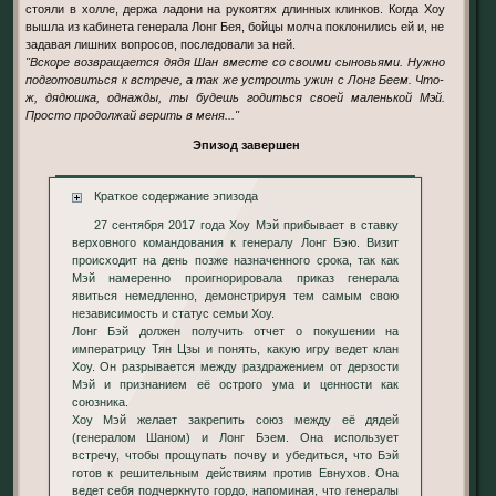
стояли в холле, держа ладони на рукоятях длинных клинков. Когда Хоу
вышла из кабинета генерала Лонг Бея, бойцы молча поклонились ей и, не
задавая лишних вопросов, последовали за ней.
"Вскоре возвращается дядя Шан вместе со своими сыновьями. Нужно
подготовиться к встрече, а так же устроить ужин с Лонг Беем. Что-
ж, дядюшка, однажды, ты будешь годиться своей маленькой Мэй.
Просто продолжай верить в меня..."
Эпизод завершен
Краткое содержание эпизода
27 сентября 2017 года Хоу Мэй прибывает в ставку
верховного командования к генералу Лонг Бэю. Визит
происходит на день позже назначенного срока, так как
Мэй намеренно проигнорировала приказ генерала
явиться немедленно, демонстрируя тем самым свою
независимость и статус семьи Хоу.
Лонг Бэй должен получить отчет о покушении на
императрицу Тян Цзы и понять, какую игру ведет клан
Хоу. Он разрывается между раздражением от дерзости
Мэй и признанием её острого ума и ценности как
союзника.
Хоу Мэй желает закрепить союз между её дядей
(генералом Шаном) и Лонг Бэем. Она использует
встречу, чтобы прощупать почву и убедиться, что Бэй
готов к решительным действиям против Евнухов. Она
ведет себя подчеркнуто гордо, напоминая, что генералы