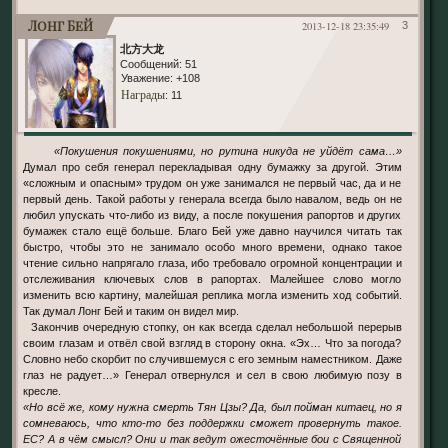
Лонг Бей
2013-12-18 23:35:49
3
北方大龙
Сообщений:
51
Уважение:
+108
Награды
: 11
«Покушения покушениями, но рутина никуда не уйдёт сама…»
Думал про себя генерал перекладывая одну бумажку за другой. Этим
«сложным и опасным» трудом он уже занимался не первый час, да и не
первый день. Такой работы у генерала всегда было навалом, ведь он не
любил упускать что-либо из виду, а после покушения рапортов и других
бумажек стало ещё больше. Благо Бей уже давно научился читать так
быстро, чтобы это не занимало особо много времени, однако такое
чтение сильно напрягало глаза, ибо требовало огромной концентрации и
отслеживания ключевых слов в рапортах. Малейшее слово могло
изменить всю картину, малейшая реплика могла изменить ход событий.
Так думал Лонг Бей и таким он видел мир.
Закончив очередную стопку, он как всегда сделал небольшой перерыв
своим глазам и отвёл свой взгляд в сторону окна. «Эх… Что за погода?
Словно небо скорбит по случившемуся с его земным наместником. Даже
глаз не радует…» Генерал отвернулся и сел в свою любимую позу в
кресле.
«Но всё же, кому нужна смерть Тян Цзы? Да, был пойман китаец, но я
сомневаюсь, что кто-то без поддержки сможет провернуть такое.
ЕС? А в чём смысл? Они и так ведут ожесточённые бои с Священной