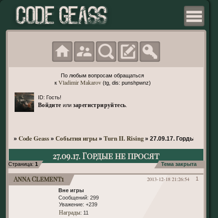
По любым вопросам обращаться
Vladimir Makarov
к
(tg, dis: punshpwnz)
ID: Гость!
Войдите
зарегистрируйтесь
или
.
Code Geass
События игры
Turn II. Rising
»
»
»
»
27.09.17. Гордые не пр
27.09.17. Гордые не просят
Страница:
1
Тема закрыта
Anna Clement1
2013-12-18 21:26:54
1
Вне игры
Сообщений:
299
Уважение:
+239
Награды
: 11