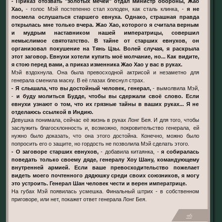
- Приказ отозвать "золотых мечей" отдал министр обороны, Жао
Хао,
- голос Мэй постепенно стал холоден, как сталь клинка, -
я не
посмела ослушаться старшего евнуха. Однако, страшная правда
открылась мне только вчера. Жао Хао, которого я считала верным
и мудрым наставником нашей императрицы, совершил
немыслимое святотатство. В тайне от старших евнухов, он
организовал покушение на Тянь Цзы. Волей случая, я раскрыла
этот заговор. Евнухи хотели купить моё молчание, но... Как видите,
я стою перед вами, а приказ изменника Жао Хао у вас в руках.
Мэй вздохнула. Она была превосходной актрисой и незаметно для
генерала сменила маску. В её глазах блеснул страх.
- Я слышала, что вы достойный человек, генерал,
- вымолвила Мэй,
-
и буду молиться Будде, чтобы вы сдержали своё слово. Если
евнухи узнают о том, что их грязные тайны в ваших руках... Я не
отделаюсь ссылкой в Индию.
Девушка понимала, сейчас её жизнь в руках Лонг Бея. И для того, чтобы
заслужить благосклонность и, возможно, покровительство генерала, ей
нужно было доказать, что она этого достойна. Конечно, можно было
попросить его о защите, но гордость не позволила Мэй сделать этого.
- О заговоре старших евнухов,
- добавила китаянка, -
я собиралась
поведать только своему дяде, генералу Хоу Шану, командующему
внутренней армией. Если ваше превосходительство пожелает
видеть моего почтенного дядюшку среди своих союзников, я могу
это устроить. Генерал Шан человек чести и верен императрице.
На губах Мэй появилась усмешка. Финальный штрих - в собственном
приговоре, или нет, покажет ответ генерала Лонг Бея.
+6