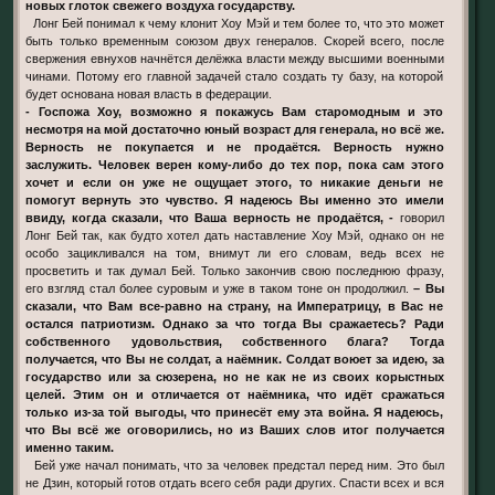
новых глоток свежего воздуха государству.
Лонг Бей понимал к чему клонит Хоу Мэй и тем более то, что это может
быть только временным союзом двух генералов. Скорей всего, после
свержения евнухов начнётся делёжка власти между высшими военными
чинами. Потому его главной задачей стало создать ту базу, на которой
будет основана новая власть в федерации.
- Госпожа Хоу, возможно я покажусь Вам старомодным и это
несмотря на мой достаточно юный возраст для генерала, но всё же.
Верность не покупается и не продаётся. Верность нужно
заслужить. Человек верен кому-либо до тех пор, пока сам этого
хочет и если он уже не ощущает этого, то никакие деньги не
помогут вернуть это чувство. Я надеюсь Вы именно это имели
ввиду, когда сказали, что Ваша верность не продаётся, -
говорил
Лонг Бей так, как будто хотел дать наставление Хоу Мэй, однако он не
особо зацикливался на том, внимут ли его словам, ведь всех не
просветить и так думал Бей. Только закончив свою последнюю фразу,
его взгляд стал более суровым и уже в таком тоне он продолжил.
– Вы
сказали, что Вам все-равно на страну, на Императрицу, в Вас не
остался патриотизм. Однако за что тогда Вы сражаетесь? Ради
собственного удовольствия, собственного блага? Тогда
получается, что Вы не солдат, а наёмник. Солдат воюет за идею, за
государство или за сюзерена, но не как не из своих корыстных
целей. Этим он и отличается от наёмника, что идёт сражаться
только из-за той выгоды, что принесёт ему эта война. Я надеюсь,
что Вы всё же оговорились, но из Ваших слов итог получается
именно таким.
Бей уже начал понимать, что за человек предстал перед ним. Это был
не Дзин, который готов отдать всего себя ради других. Спасти всех и вся