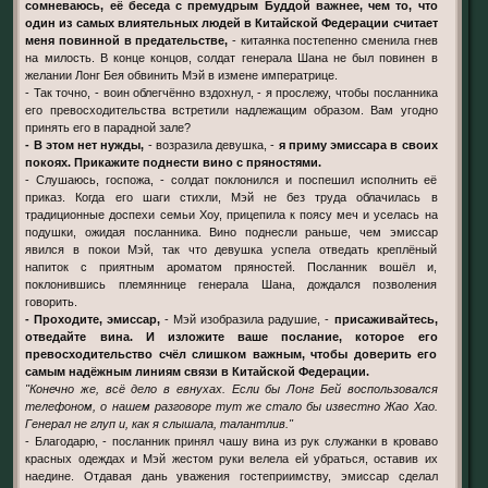
сомневаюсь, её беседа с премудрым Буддой важнее, чем то, что
один из самых влиятельных людей в Китайской Федерации считает
меня повинной в предательстве,
- китаянка постепенно сменила гнев
на милость. В конце концов, солдат генерала Шана не был повинен в
желании Лонг Бея обвинить Мэй в измене императрице.
- Так точно, - воин облегчённо вздохнул, - я прослежу, чтобы посланника
его превосходительства встретили надлежащим образом. Вам угодно
принять его в парадной зале?
- В этом нет нужды,
- возразила девушка, -
я приму эмиссара в своих
покоях. Прикажите поднести вино с пряностями.
- Слушаюсь, госпожа, - солдат поклонился и поспешил исполнить её
приказ. Когда его шаги стихли, Мэй не без труда облачилась в
традиционные доспехи семьи Хоу, прицепила к поясу меч и уселась на
подушки, ожидая посланника. Вино поднесли раньше, чем эмиссар
явился в покои Мэй, так что девушка успела отведать креплёный
напиток с приятным ароматом пряностей. Посланник вошёл и,
поклонившись племяннице генерала Шана, дождался позволения
говорить.
- Проходите, эмиссар,
- Мэй изобразила радушие, -
присаживайтесь,
отведайте вина. И изложите ваше послание, которое его
превосходительство счёл слишком важным, чтобы доверить его
самым надёжным линиям связи в Китайской Федерации.
"Конечно же, всё дело в евнухах. Если бы Лонг Бей воспользовался
телефоном, о нашем разговоре тут же стало бы известно Жао Хао.
Генерал не глуп и, как я слышала, талантлив."
- Благодарю, - посланник принял чашу вина из рук служанки в кроваво
красных одеждах и Мэй жестом руки велела ей убраться, оставив их
наедине. Отдавая дань уважения гостеприимству, эмиссар сделал