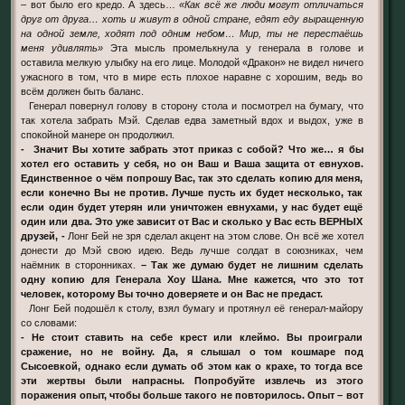
– вот было его кредо. А здесь…
«Как всё же люди могут отличаться
друг от друга… хоть и живут в одной стране, едят еду выращенную
на одной земле, ходят под одним небом… Мир, ты не перестаёшь
меня удивлять»
Эта мысль промелькнула у генерала в голове и
оставила мелкую улыбку на его лице. Молодой «Дракон» не видел ничего
ужасного в том, что в мире есть плохое наравне с хорошим, ведь во
всём должен быть баланс.
Генерал повернул голову в сторону стола и посмотрел на бумагу, что
так хотела забрать Мэй. Сделав едва заметный вдох и выдох, уже в
спокойной манере он продолжил.
- Значит Вы хотите забрать этот приказ с собой? Что же… я бы
хотел его оставить у себя, но он Ваш и Ваша защита от евнухов.
Единственное о чём попрошу Вас, так это сделать копию для меня,
если конечно Вы не против. Лучше пусть их будет несколько, так
если один будет утерян или уничтожен евнухами, у нас будет ещё
один или два. Это уже зависит от Вас и сколько у Вас есть ВЕРНЫХ
друзей, -
Лонг Бей не зря сделал акцент на этом слове. Он всё же хотел
донести до Мэй свою идею. Ведь лучше солдат в союзниках, чем
наёмник в сторонниках.
– Так же думаю будет не лишним сделать
одну копию для Генерала Хоу Шана. Мне кажется, что это тот
человек, которому Вы точно доверяете и он Вас не предаст.
Лонг Бей подошёл к столу, взял бумагу и протянул её генерал-майору
со словами:
- Не стоит ставить на себе крест или клеймо. Вы проиграли
сражение, но не войну. Да, я слышал о том кошмаре под
Сысоевкой, однако если думать об этом как о крахе, то тогда все
эти жертвы были напрасны. Попробуйте извлечь из этого
поражения опыт, чтобы больше такого не повторилось. Опыт – вот