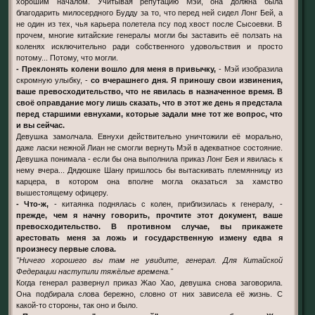
хорошим началом. Учитывая репутацию Мэй, она должна была
благодарить милосердного Будду за то, что перед ней сидел Лонг Бей, а
не один из тех, чья карьера полетела псу под хвост после Сысоевки. В
прочем, многие китайские генералы могли бы заставить её ползать на
коленях исключительно ради собственного удовольствия и просто
потому... Потому, что могли.
- Преклонять колени вошло для меня в привычку,
- Мэй изобразила
скромную улыбку, -
со вчерашнего дня. Я приношу свои извинения,
ваше превосходительство, что не явилась в назначенное время. В
своё оправдание могу лишь сказать, что в этот же день я предстала
перед старшими евнухами, которые задали мне тот же вопрос, что
и вы сейчас.
Девушка замолчала. Евнухи действительно уничтожили её морально,
даже ласки нежной Лиан не смогли вернуть Мэй в адекватное состояние.
Девушка понимала - если бы она выполнила приказ Лонг Бея и явилась к
нему вчера... Дядюшке Шану пришлось бы вытаскивать племянницу из
карцера, в котором она вполне могла оказаться за хамство
вышестоящему офицеру.
- Что-ж,
- китаянка поднялась с колен, приблизилась к генералу, -
прежде, чем я начну говорить, прочтите этот документ, ваше
превосходительство. В противном случае, вы прикажете
арестовать меня за ложь и государственную измену едва я
произнесу первые слова.
"Ничего хорошего вы там не увидите, генерал. Для Китайской
Федерации наступили тяжёлые времена."
Когда генерал развернул приказ Жао Хао, девушка снова заговорила.
Она подбирала слова бережно, словно от них зависела её жизнь. С
какой-то стороны, так оно и было.