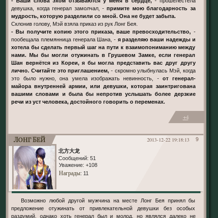
- Ваши слова эхом отзываются у меня в сердце,
- прошелестела
девушка, когда генерал замолчал, -
примите мою благодарность за
мудрость, которую разделили со мной. Она не будет забыта.
Склонив голову, Мэй взяла приказ из рук Лонг Бея.
- Вы получите копию этого приказа, ваше превосходительство,
-
пообещала племянница генерала Шана, -
я разделяю ваши надежды и
хотела бы сделать первый шаг на пути к взаимопониманию между
нами. Мы бы могли отужинать в Грушевом Замке, если генерал
Шан вернётся из Кореи, я бы могла представить вас друг другу
лично. Считайте это приглашением,
- скромно улыбнулась Мэй, когда
это было нужно, она умела изображать невинность, -
от генерал-
майора внутренней армии, или девушки, которая заинтригована
вашими словами и была бы непротив услышать более дерзкие
речи из уст человека, достойного говорить о переменах.
+4
Лонг Бей
2013-12-22 19:18:13
9
北方大龙
Сообщений:
51
Уважение:
+108
Награды
: 11
Возможно любой другой мужчина на месте Лонг Бея принял бы
предложение отужинать от привлекательной девушки без особых
раздумий, однако хоть генерал был и молод, но являлся далеко не