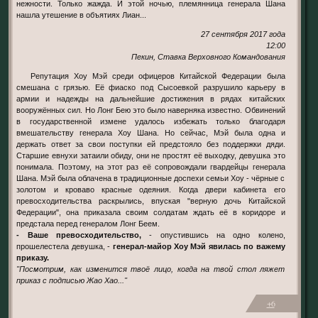
нежности. Только жажда. И этой ночью, племянница генерала Шана
нашла утешение в объятиях Лиан...
27 сентября 2017 года
12:00
Пекин, Ставка Верховного Командования
Репутация Хоу Мэй среди офицеров Китайской Федерации была
смешана с грязью. Её фиаско под Сысоевкой разрушило карьеру в
армии и надежды на дальнейшие достижения в рядах китайских
вооружённых сил. Но Лонг Бею это было наверняка известно. Обвинений
в государственной измене удалось избежать только благодаря
вмешательству генерала Хоу Шана. Но сейчас, Мэй была одна и
держать ответ за свои поступки ей предстояло без поддержки дяди.
Старшие евнухи затаили обиду, они не простят её выходку, девушка это
понимала. Поэтому, на этот раз её сопровождали гвардейцы генерала
Шана. Мэй была облачена в традиционные доспехи семьи Хоу - чёрные с
золотом и кроваво красные одеяния. Когда двери кабинета его
превосходительства раскрылись, впуская "верную дочь Китайской
Федерации", она приказала своим солдатам ждать её в коридоре и
предстала перед генералом Лонг Беем.
- Ваше превосходительство,
- опустившись на одно колено,
прошелестела девушка, -
генерал-майор Хоу Мэй явилась по важему
приказу.
"Посмотрим, как изменится твоё лицо, когда на твой стол ляжет
приказ с подписью Жао Хао..."
+6