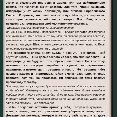
этого и существует внутренняя армия. Или вы действительно
верите, что "золотые мечи" созданы для того, чтобы защищать
императрицу от козней британцев, или агентов Европейского
Союза... В прочем, это лишь мысли вслух. Мысли, к которым не
стоит прислушиваться, ибо вы - генерал Лонг Бей, а я -
неудачница, проигравшая своё единственное сражение.
"Досадная ошибка прошлого. Она не повторится."
Да, Лонг Бей был молод и привлекателен - редкие качества для мудрого
военачальника. Но в отличие от Хоу Мэй, он обладал реальной властью,
реальной возможностью что-то изменить в этой прогнившей насквозь
системе. Как дядя Шан, от чего девушка ощутила укол зависти. Ведь
генерал всего на несколько лет старше её.
- Но сказанного слова, видит Будда, я вернуть не в силах,
- Мэй
опустила голову, -
я не делаю секрета из того, что мне наплевать на
императрицу, на будущее этой обречённой страны. Но я не хочу
оказаться на тонущем корабле с кучкой кастрированных
паразитов, а потому да, я говорила о том, о чём говорила - без
лишнего пафоса и патриотизма. Поймите меня правильно, генерал,
верность Хоу Мэй не продаётся. Ни евнухам, ни даже вашему
превосходительству.
"Потому, что её уже купила британская разведка. И, боюсь, что никто
в Китайской Федерации не сможет сделать мне более выгодное
предложение. А даже если смог бы... Я не шлюха. Уже приняла решение
и пройду этот путь предательства до конца, но один раз. Даже если
это было ошибкой, не в первый раз."
- Я бы предпочла оставить приказ у себя,
- возразила девушка, -
если, конечно, вы не прикажете мне убираться немедленно.
Доверие это роскошь, которую я не могу себе позволить, даже