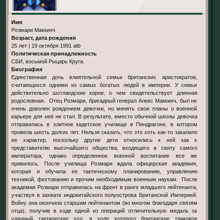
Имя
Розмари Маккинч
Возраст, дата рождения
25 лет | 19 октября 1991 atb
Политическая принадлежность
СБИ, восьмой Рыцарь Круга.
Биография
Единственная дочь влиятельной семьи британских аристократов,
считающихся одними из самых богатых людей в империи. У семьи
действительно шотландские корни, о чем свидетельствует длинная
родословная. Отец Розмари, бригадный генерал Алекс Маккинч, был не
очень доволен рождением девочки, но менять свои планы о военной
карьере для неё не стал. В результате, вместо обычной школы девочка
отправилась в элитное кадетское училище в Пендрагоне, в котором
провела шесть долгих лет. Нельзя сказать, что это хоть как-то закалило
ее характер, поскольку другие дети относились к ней как к
представителю высочайшего общества, входящего в свиту самого
императора, однако определенное военной воспитание все же
привилось. После училища Розмари ждала офицерская академия,
которая и обучила ее тактическому планированию, управлению
техникой, фехтованию и прочим необходимым военным наукам. После
академии Розмари отправилась на фронт в ранге младшего лейтенанта,
участвуя в захвате индокитайского полуострова Британской Империей.
Войну она окончила старшим лейтенантом (во многом благодаря связям
отца), получив в ходе одной из операций отличительную медаль за
удачный тактических ход, в ходе которого британское танковое