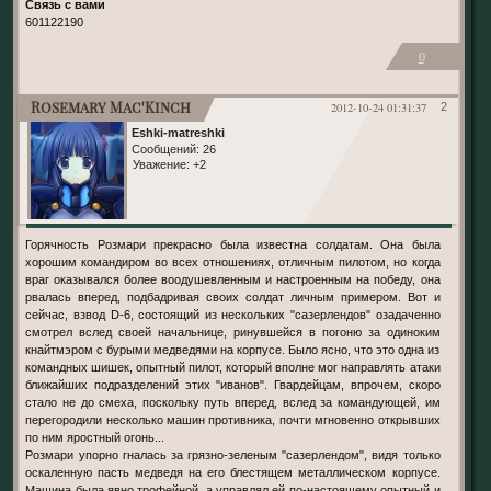
Связь с вами
601122190
0
Rosemary Mac'Kinch
2012-10-24 01:31:37
2
Eshki-matreshki
Сообщений:
26
Уважение:
+2
Горячность Розмари прекрасно была известна солдатам. Она была
хорошим командиром во всех отношениях, отличным пилотом, но когда
враг оказывался более воодушевленным и настроенным на победу, она
рвалась вперед, подбадривая своих солдат личным примером. Вот и
сейчас, взвод D-6, состоящий из нескольких "сазерлендов" озадаченно
смотрел вслед своей начальнице, ринувшейся в погоню за одиноким
кнайтмэром с бурыми медведями на корпусе. Было ясно, что это одна из
командных шишек, опытный пилот, который вполне мог направлять атаки
ближайших подразделений этих "иванов". Гвардейцам, впрочем, скоро
стало не до смеха, поскольку путь вперед, вслед за командующей, им
перегородили несколько машин противника, почти мгновенно открывших
по ним яростный огонь...
Розмари упорно гналась за грязно-зеленым "сазерлендом", видя только
оскаленную пасть медведя на его блестящем металлическом корпусе.
Машина была явно трофейной, а управлял ей по-настоящему опытный и