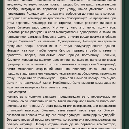
медленно, но верно корректировал прицел. Его товарищ, закрывавший
лазейку, ведущую на параллельную улицу, начал движение, чтобы
перехватить Розмари до того, как она доберется до тупичка, в котором
находился их командир на трофейноми "сазерленде", не прекращая при
этом стрелять. Командир же не стрелял, решив разнести винсент с
более близкого расстояния. Что же, у него это могло получиться.
Восьмая резко рванула на себя манипуляторы, одновременно заклинив
ландспиннер, заставив Винсента сделать нечто вроде прыжка и сбивая
прицел "хуммелю" из лазейки. Одновременно, Розмари выстрелила
гарпунами вверх, вонзая их в в стнун полуразрушенного здания.
Инерции хватило, чтобы очень быстро притянуть себя к стене и
пролететь вперед, полностью сбив прицел противнику. Конечно,
Хуммели хороши на далеком расстоянии, но даже их пилоты не могли
предвидеть такой маневр. Зато его заметил командирский "сазерленд",
почти мгновенно открывший огонь по винсенту, из-за чего Роуз
пришлось заставить его неизящно укрываться за обломками, пережидая
атаку. Сзади что-то громыхнуло - Хуммели сжимали кольцо, это видно
было и по тактической карте. Необходимо было вывести командира из
игры, но тот наверняка был готов к этому...
"Посмотрим..."
Компьютер мгновенно запищал, предупреждая ее о перегрузках, но
Розмари было наплевать на него. Такой маневр мог стоить ей много, она
рисковала почти всем. А те кто рискуют или выигрывают, или прощаются
с головой навсегда. Внезапно вылетевший из-за укрытия Винсент
оказался не совсем там, где его ожидал увидеть командир "медведей".
Это дало восьмой несколько секунд, которыми она воспользовалась на
полную катушку. Пальцы отдали команду на бортовом компьютере,
правый манипулятор нацелился на противника и восьмая инициировала