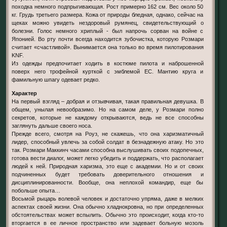
походка немного подпрыгивающая. Рост примерно 162 см. Вес около 50
кг. Грудь третьего размера. Кожа от природы бледная, однако, сейчас на
щеках можно увидеть нездоровый румянец, свидетельствующий о
болезни. Голос немного хриплый - был напрочь сорван на войне с
Японией. Во рту почти всегда находится зубочистка, которую Розмари
считает «счастливой». Вынимается она только во время пилотирования
KNF.
Из одежды предпочитает ходить в костюме пилота и наброшенной
поверх него трофейной курткой с эмблемой ЕС. Мантию круга и
фамильную шпагу одевает редко.
Характер
На первый взгляд – добрая и отзывчивая, такая правильная девушка. В
общем, унылая невообразимо. Но на самом деле, у Розмари полно
секретов, которые не каждому открываются, ведь не все способны
заглянуть дальше своего носа.
Прежде всего, смотря на Роуз, не скажешь, что она харизматичный
лидер, способный увлечь за собой солдат в безнадежную атаку. Но это
так. Розмари Маккинч часами способна выслушивать своих подопечных,
готова вести диалог, может легко убедить и поддержать, что располагает
людей к ней. Природная харизма, это еще с академии. Но и от своих
подчиненных будет требовать доверительного отношения и
дисциплинированности. Вообще, она неплохой командир, еще бы
побольше опыта…
Восьмой рыцарь волевой человек и достаточно упряма, даже в мелких
аспектах своей жизни. Она обычно хладнокровна, но при определенных
обстоятельствах может вспылить. Обычно это происходит, когда кто-то
вторгается в ее личное пространство или задевает больную мозоль