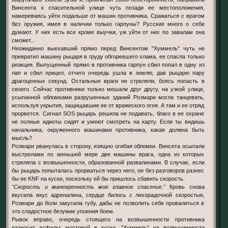
Винсента к спасительной улице чуть позади ее местоположения,
намереваясь уйти подальше от машин противника. Сражаться с врагом
без оружия, имея в наличии только гарпуны? Русские много о себе
думают. У них есть все кроме выучки, уж уйти от них по завалам она
сможет...
Неожиданно выехавший прямо перед Винсентом "Хуммель" чуть не
превратил машину рыцаря в груду обгоревшего хлама, ее спасла только
реакция. Выпущенный прямо в противника гарпун сбил попал в одну из
лап и сбил прицел, отчего очередь ушла в землю, дав рыцарю пару
драгоценных секунд. Остальные враги не стреляли, боясь попасть в
своего. Сейчас противники только мешали друг другу, на узкой улице,
усыпанной обломками разрушенных зданий Розмари могла танцевать,
используя укрытия, защищавшие ее от вражеского огня. А там и ее отряд
прорвется. Сигнал SOS рыцарь решила не подавать, благо в ее охране
не полные идиоты сидят и умеют смотреть на карту. Если ты видишь
начальника, окруженного машинами противника, какая должна быть
мысль?
Розмари рванулась в сторону, изящно огибая обломки. Винсета осыпали
выстрелами по меньшей мере две машины врага, одна из которых
стреляла с возвышенности, образованной развалинами. В случае, если
бы рыцарь попыталась прорваться через него, он без разговоров разнес
бы ее KNF на куски, поскольку ей бы пришлось сбавить скорость.
"Скорость и маневренность мое главное спасение."
Кровь снова
вкусила вкус адреналина, сердце билось с лихорадочной скоростью,
Розмари до боли закусила губу, дабы не позволить себе провалиться в
это сладостное безумие упоения боем.
Рывок вправо, очередь стоящего на возвышенности противника
разносит асфальт мостовой в куски. "Хуммель" на возвышенности