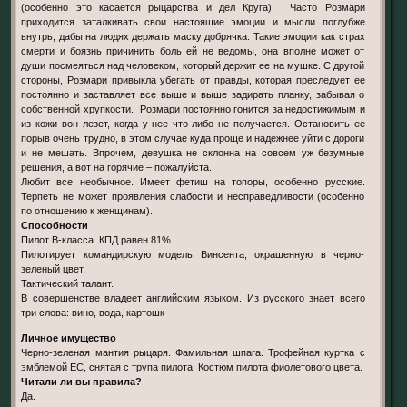
(особенно это касается рыцарства и дел Круга). Часто Розмари
приходится заталкивать свои настоящие эмоции и мысли поглубже
внутрь, дабы на людях держать маску добрячка. Такие эмоции как страх
смерти и боязнь причинить боль ей не ведомы, она вполне может от
души посмеяться над человеком, который держит ее на мушке. С другой
стороны, Розмари привыкла убегать от правды, которая преследует ее
постоянно и заставляет все выше и выше задирать планку, забывая о
собственной хрупкости. Розмари постоянно гонится за недостижимым и
из кожи вон лезет, когда у нее что-либо не получается. Остановить ее
порыв очень трудно, в этом случае куда проще и надежнее уйти с дороги
и не мешать. Впрочем, девушка не склонна на совсем уж безумные
решения, а вот на горячие – пожалуйста.
Любит все необычное. Имеет фетиш на топоры, особенно русские.
Терпеть не может проявления слабости и несправедливости (особенно
по отношению к женщинам).
Способности
Пилот B-класса. КПД равен 81%.
Пилотирует командирскую модель Винсента, окрашенную в черно-
зеленый цвет.
Тактический талант.
В совершенстве владеет английским языком. Из русского знает всего
три слова: вино, вода, картошк
Личное имущество
Черно-зеленая мантия рыцаря. Фамильная шпага. Трофейная куртка с
эмблемой ЕС, снятая с трупа пилота. Костюм пилота фиолетового цвета.
Читали ли вы правила?
Да.