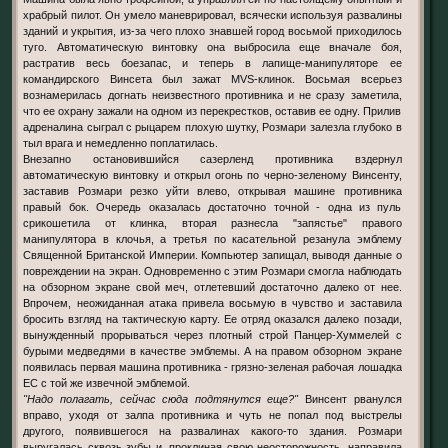
храбрый пилот. Он умело маневрировал, всячески используя развалины
зданий и укрытия, из-за чего плохо знавшей город восьмой приходилось
туго. Автоматическую винтовку она выбросила еще вначале боя,
растратив весь боезапас, и теперь в лапище-манипуляторе ее
командирского Винсета был зажат MVS-клинок. Восьмая всерьез
вознамерилась догнать неизвестного противника и не сразу заметила,
что ее охрану зажали на одном из перекрестков, оставив ее одну. Прилив
адреналина сыграл с рыцарем плохую шутку, Розмари залезла глубоко в
тыл врага и немедленно поплатилась.
Внезапно остановившийся сазерленд противника вздернул
автоматическую винтовку и открыл огонь по черно-зеленому Винсенту,
заставив Розмари резко уйти влево, открывая машине противника
правый бок. Очередь оказалась достаточно точной - одна из пуль
срикошетила от клинка, вторая разнесла "запястье" правого
манипулятора в клочья, а третья по касательной резанула эмблему
Священной Британской Империи. Компьютер запищал, выводя данные о
повреждении на экран. Одновременно с этим Розмари смогла наблюдать
на обзорном экране свой меч, отлетевший достаточно далеко от нее.
Впрочем, неожиданная атака привела восьмую в чувство и заставила
бросить взгляд на тактическую карту. Ее отряд оказался далеко позади,
вынужденный прорываться через плотный строй Панцер-Хуммелей с
бурыми медведями в качестве эмблемы. А на правом обзорном экране
появилась первая машина противника - грязно-зеленая рабочая лошадка
ЕС с той же извечной эмблемой.
"Надо полагать, сейчас сюда подтянутся еще?"
Винсент рванулся
вправо, уходя от залпа противника и чуть не попал под выстрелы
другого, появившегося на развалинах какого-то здания. Розмари
выругалась сквозь зубы и, проклиная свою неосторожность, направила