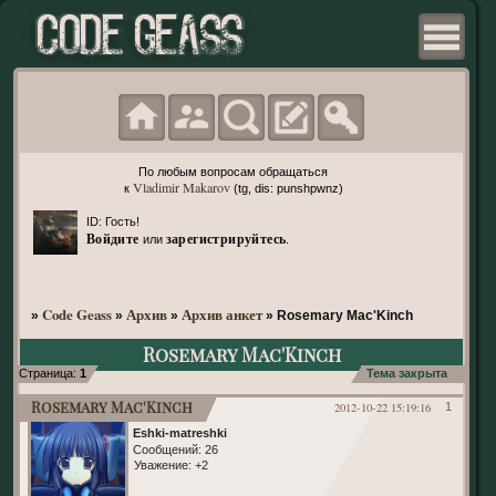
По любым вопросам обращаться
Vladimir Makarov
к
(tg, dis: punshpwnz)
ID: Гость!
Войдите
зарегистрируйтесь
или
.
Code Geass
Архив
Архив анкет
»
»
»
»
Rosemary Mac'Kinch
Rosemary Mac'Kinch
Страница:
1
Тема закрыта
Rosemary Mac'Kinch
2012-10-22 15:19:16
1
Eshki-matreshki
Сообщений:
26
Уважение:
+2