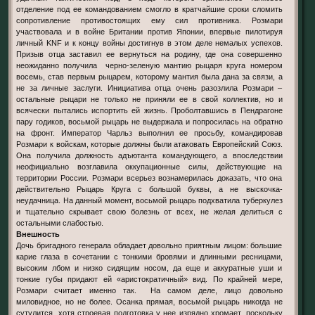
отделение под ее командованием смогло в кратчайшие сроки сломить
сопротивление противостоящих ему сил противника. Розмари
участвовала и в войне Британии против Японии, впервые пилотируя
личный KNF и к концу войны достигнув в этом деле немалых успехов.
Призыв отца заставил ее вернуться на родину, где она совершенно
неожиданно получила черно-зеленую мантию рыцаря круга номером
восемь, став первым рыцарем, которому мантия была дана за связи, а
не за личные заслуги. Инициатива отца очень разозлила Розмари –
остальные рыцари не только не приняли ее в свой коллектив, но и
всячески пытались испортить ей жизнь. Проболтавшись в Пендрагоне
пару годиков, восьмой рыцарь не выдержала и попросилась на обратно
на фронт. Император Чарльз выполнил ее просьбу, командировав
Розмари к войскам, которые должны были атаковать Европейский Союз.
Она получила должность адъютанта командующего, а впоследствии
неофициально возглавила оккупационные силы, действующие на
территории России. Розмари всерьез вознамерилась доказать, что она
действительно Рыцарь Круга с большой буквы, а не выскочка-
неудачница. На данный момент, восьмой рыцарь подхватила туберкулез
и тщательно скрывает свою болезнь от всех, не желая делиться с
остальными слабостью.
Внешность
Дочь бригадного генерала обладает довольно приятным лицом: большие
карие глаза в сочетании с тонкими бровями и длинными ресницами,
высоким лбом и низко сидящим носом, да еще и аккуратные уши и
тонкие губы придают ей «аристократичный» вид. По крайней мере,
Розмари считает именно так. На самом деле, лицо довольно
миловидное, но не более. Осанка прямая, восьмой рыцарь никогда не
сутулится, хотя строевая подготовка у нее изрядно хромает, поскольку