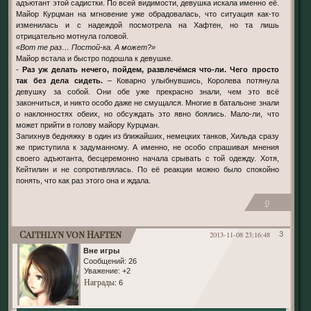
адъютант этой садистки. По всей видимости, девушка искала именно её.
Майор Курцман на мгновение уже обрадовалась, что ситуация как-то
изменилась и с надеждой посмотрела на Хафтен, но та лишь
отрицательно мотнула головой.
«Вот те раз… Постой-ка. А может?»
Майор встала и быстро подошла к девушке.
-
Раз уж делать нечего, пойдем, развлечёмся что-ли. Чего просто
так без дела сидеть.
– Коварно улыбнувшись, Королева потянула
девушку за собой. Они обе уже прекрасно знали, чем это всё
закончиться, и никто особо даже не смущался. Многие в батальоне знали
о наклонностях обеих, но обсуждать это явно боялись. Мало-ли, что
может прийти в голову майору Курцман.
Запихнув бедняжку в один из ближайших, немецких танков, Хильда сразу
же приступила к задуманному. А именно, не особо спрашивая мнения
своего адъютанта, бесцеремонно начала срывать с той одежду. Хотя,
Кейтилин и не сопротивлялась. По её реакции можно было спокойно
понять, что как раз этого она и ждала.
0
Caithlyn von Haften
2013-11-08 23:16:48
3
Вне игры
Сообщений:
26
Уважение:
+2
Награды
: 6