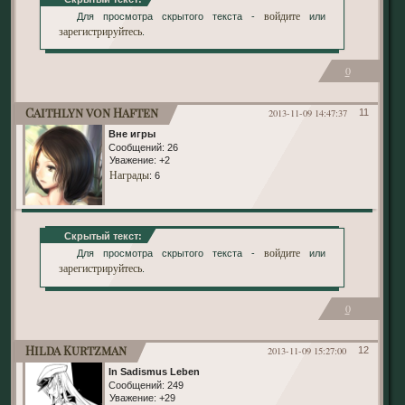
войдите
Для просмотра скрытого текста -
или
зарегистрируйтесь
.
0
Caithlyn von Haften
2013-11-09 14:47:37
11
Вне игры
Сообщений:
26
Уважение:
+2
Награды
: 6
Скрытый текст:
войдите
Для просмотра скрытого текста -
или
зарегистрируйтесь
.
0
Hilda Kurtzman
2013-11-09 15:27:00
12
In Sadismus Leben
Сообщений:
249
Уважение:
+29