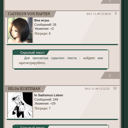
0
Caithlyn von Haften
2013-11-09 12:56:01
9
Вне игры
Сообщений:
26
Уважение:
+2
Награды
: 6
Скрытый текст:
войдите
Для просмотра скрытого текста -
или
зарегистрируйтесь
.
0
Hilda Kurtzman
2013-11-09 13:22:25
10
In Sadismus Leben
Сообщений:
249
Уважение:
+29
Награды
: 7
Скрытый текст: