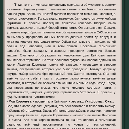
- Т-так точно,
- успела пролепетать девушка, а её уже вели к одному
из танков. Жара на улице стояла невыносимая, а это было относительно
раннее утро. Бойцы из Шестой Дивизии пробежали мимо них маршем, в
полном снаряжении. Их командир, наверное, был садистом хуже майора
Куртцман. В прочем, последним приказом генерала Штерна было
держать дивизию в полной боевой готовности. Он выполнялся. Однако,
утренние марш броски, техническое обслуживание танков и САУ, всё это
занимало у профессиональных вояк из дивизии время до полудня и
когда начиналось настоящее пекло, бойцы прятались от палящих лучей
солнца под навесами, или в тени танков. Несколько германских
panzer'ов были заведены, инженеры проверяли состояние боевых
машин. Они что-то обсуждали на непонятном для Кейтилин языке
технических терминов. Её танк волновал сугубо, как боевая единица на
карте. Ледяная Королева повела её дальше, к стоявшим в стороне
танкам, обслуживание которых уже было проведено. Толкнув девушку
внутрь, майор закрыла бронированный люк. Хафтен сглотнула. Она всё
ещё не могла забыть, как с грохотом захлопнулась тяжёлая дверь
каземата, в который её бросила эта женщина меньше года назад. Тогда,
она представить не могла, что после месяцев жестоких пыток и
издевательств, наденет униформу германского батальона. В прочем, у
судьбы жестокое чувство юмора.
- Моя Королева,
- прошептала Кейтилин, -
это же... Униформа... Она...
Всё, что смогла сделать девушка, это расслабиться и позволить Хильде
избавить её от одежды. Здесь ей предстояло забыть о званиях, наедине
фрау майор была её Ледяной Королевой и называть её иначе Кейтилин
не смела. Всё ещё хорошо помнила то, на что способна германская
садистка, всё ещё просыпалась по ночам от воспоминаний,
врезавшихся навсегда, как шрам. Но шрамы со временем заживают...