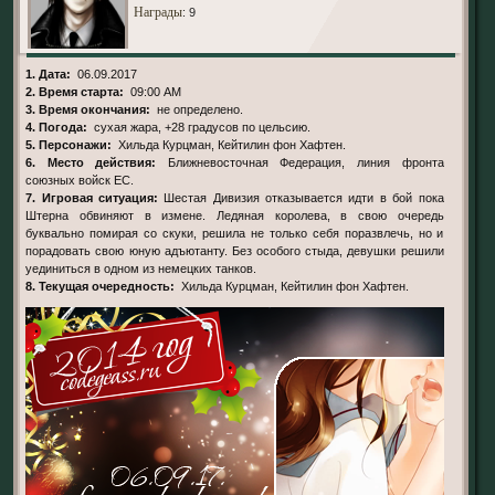
Награды
: 9
1. Дата:
06.09.2017
2. Время старта:
09:00 AM
3. Время окончания:
не определено.
4. Погода:
сухая жара, +28 градусов по цельсию.
5. Персонажи:
Хильда Курцман, Кейтилин фон Хафтен.
6. Место действия:
Ближневосточная Федерация, линия фронта
союзных войск ЕС.
7. Игровая ситуация:
Шестая Дивизия отказывается идти в бой пока
Штерна обвиняют в измене. Ледяная королева, в свою очередь
буквально помирая со скуки, решила не только себя поразвлечь, но и
порадовать свою юную адъютанту. Без особого стыда, девушки решили
уединиться в одном из немецких танков.
8. Текущая очередность:
Хильда Курцман, Кейтилин фон Хафтен.