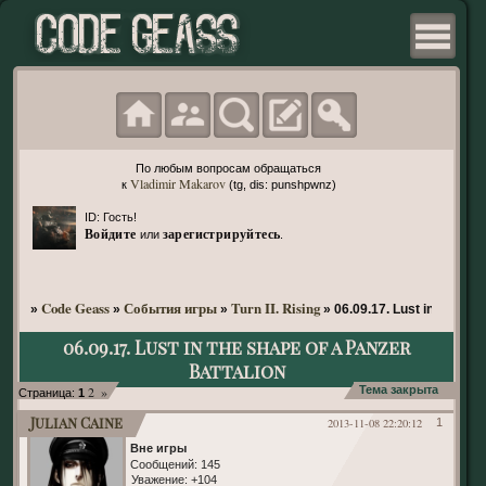
По любым вопросам обращаться
Vladimir Makarov
к
(tg, dis: punshpwnz)
ID: Гость!
Войдите
зарегистрируйтесь
или
.
Code Geass
События игры
Turn II. Rising
»
»
»
»
06.09.17. Lust in the sha
06.09.17. Lust in the shape of a Panzer
Battalion
2
»
Тема закрыта
Страница:
1
Julian Caine
2013-11-08 22:20:12
1
Вне игры
Сообщений:
145
Уважение:
+104