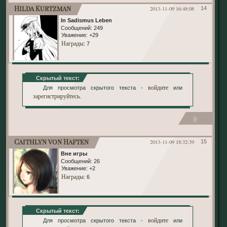
Hilda Kurtzman
2013-11-09 16:48:08
14
In Sadismus Leben
Сообщений:
249
Уважение:
+29
Награды
: 7
Скрытый текст:
войдите
Для просмотра скрытого текста -
или
зарегистрируйтесь
.
0
Caithlyn von Haften
2013-11-09 18:32:39
15
Вне игры
Сообщений:
26
Уважение:
+2
Награды
: 6
Скрытый текст:
войдите
Для просмотра скрытого текста -
или