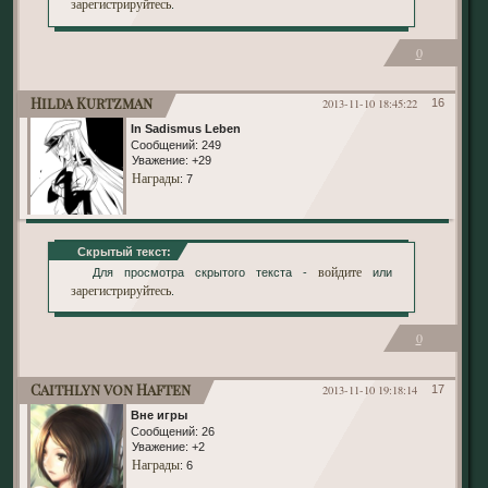
зарегистрируйтесь
.
0
Hilda Kurtzman
2013-11-10 18:45:22
16
In Sadismus Leben
Сообщений:
249
Уважение:
+29
Награды
: 7
Скрытый текст:
войдите
Для просмотра скрытого текста -
или
зарегистрируйтесь
.
0
Caithlyn von Haften
2013-11-10 19:18:14
17
Вне игры
Сообщений:
26
Уважение:
+2
Награды
: 6