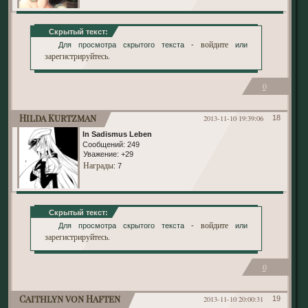
Скрытый текст:
войдите
Для просмотра скрытого текста -
или
зарегистрируйтесь
.
0
Hilda Kurtzman
2013-11-10 19:39:06
18
In Sadismus Leben
Сообщений:
249
Уважение:
+29
Награды
: 7
Скрытый текст:
войдите
Для просмотра скрытого текста -
или
зарегистрируйтесь
.
0
Caithlyn von Haften
2013-11-10 20:00:31
19