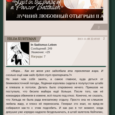
0
Hilda Kurtzman
2013-11-08 22:45:03
2
In Sadismus Leben
Сообщений:
249
Уважение:
+29
Награды
: 7
«Жара… Как же меня уже задолбала эта треклятая жара. И
сколько ещё нам надо будет тут проторчать?»
Не зная чем себя занять, а самое главное, куда деться от
ближневосточной погоды, Ледяная королева сидела в полупустом штабе
и плевала в потолок. Делать было откровенно нечего. Приказов не
поступало, что бесило майора ещё больше. После того, как её
командира обвинили в измене, всё пошло под откос. Конечно, не сказать,
что Хильда не была рада внезапному отдыху. Просто она не слишком
любила жару, и плохо её переносила. Генерал это знал, но вряд-ли
собирался как-то с этим подсобить. И как раз в тот момент, когда
девушке уже изрядно надоело бездельничать, в штаб залетела Кейтилин,