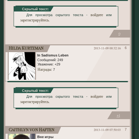
Скрытый текст:
войдите
Для просмотра скрытого текста -
или
зарегистрируйтесь
.
0
Hilda Kurtzman
2013-11-09 00:32:16
6
In Sadismus Leben
Сообщений:
249
Уважение:
+29
Награды
: 7
Скрытый текст:
войдите
Для просмотра скрытого текста -
или
зарегистрируйтесь
.
+1
Caithlyn von Haften
2013-11-09 07:50:03
7
Вне игры