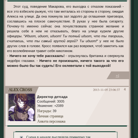
Этот суд, поведение Макарова, его выходка с отказом показаний -
все это взбесило рыжую, что там металась из стороны в сторону, ожидая
Алекса на улице. Да она покинула зал задолго до оглашения приговора,
сославшись на плохое самочувствие. В руках у нее была сигарету.
Почему-то именно сейчас она почувствовала странное желание и
решила себе в нем не отказывать, благо на улице курили другие
офицеры. "
Идиот, идиот, идиот! Ты полный идиот, что ты творишь,
считаешь, что ты самый крутой герой? Ты идиот!
" у нее не было
других слов в голове. Кросс появился как раз вовремя, чтоб заметить как
его возлюбленная травит себя никотином.
-
Ничего не хочу тебе рассказать!
- огрызнулась британка и сверкнула
недобро глазами. -
Ничего не произошло, ничего такого за что его
можно было бы так судить! Его оклеветали с той выходкой!
+1
Alex Cross
2013-11-05 23:06:37
4
Директор детсада
Сообщений:
3005
Уважение:
+2089
Награды
: 39
Личная страница
Анкета персонажа
Сцена в начале выглядела примерно так...