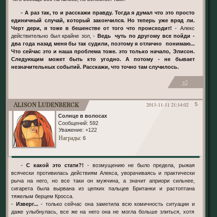
- А раз так, то и расскажи правду. Тогда я думал что это просто
единичный случай, который закончился. Но теперь уже вряд ли.
Черт дери, я тоже в бешенстве от того что происходит!
- Алекс
действительно был крайне зол, -
Ведь чуть по другому все пойди -
два года назад меня бы так судили, поэтому я отлично понимаю...
Что сейчас это и наша проблема тоже. это только начало, Элисон.
Следующим может быть кто угодно. А потому - не бывает
незначительных событий. Расскажи, что точно там случилось.
+2
Alison Ludenberck
2013-11-11 21:14:02
5
Солнце в волосах
Сообщений:
592
Уважение:
+122
Награды
: 6
-
С какой это стати?!
- возмущению не было предела, рыжая
всячески противилась действиям Алекса, уворачиваясь и практически
рыча на него, но все таки он мужчина, а значит априори сильнее,
сигарета была вырвана из цепких пальцев Британки и растоптана
тяжелым берцем Кросса.
-
Изверг...
- только сейчас она заметила всю комичность ситуации и
даже улыбнулась, все же на него она не могла больше злиться, хотя