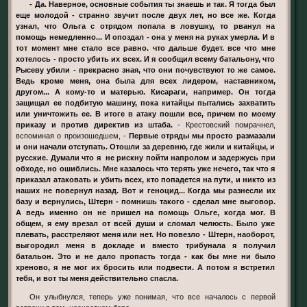
- Да. Наверное, основные события ты знаешь и так. Я тогда был
еще молодой - странно звучит после двух лет, но все же. Когда
узнал, что Ольга с отрядом попала в ловушку, то рванул на
помощь немедленно... И опоздал - она у меня на руках умерла. И в
тот момент мне стало все равно. что дальше будет. все что мне
хотелось - просто убить их всех. И я сообщил всему батальону, что
Рысеву убили - прекрасно зная, что они почувствуют то же самое.
Ведь кроме меня, она была для всех лидером, наставником,
другом... А кому-то и матерью. Кисараги, например. Он тогда
защищал ее подбитую машину, пока китайцы пытались захватить
или уничтожить ее. В итоге в атаку пошли все, причем по моему
приказу и против директив из штаба.
- Крестовский помрачнел,
вспоминая о произошедшем, -
Первые отряды мы просто размазали
и они начали отступать. Отошли за деревню, где жили и китайцы, и
русские. Думали что я не рискну пойти напролом и задержусь при
обходе, но ошиблись. Мне казалось что терять уже нечего, так что я
приказал атаковать и убить всех, кто попадется на пути, и никто из
наших не повернул назад. Вот и геноцид... Когда мы разнесли их
базу и вернулись, Штерн - помнишь такого - сделал мне выговор.
А ведь именно он не пришел на помощь Ольге, когда мог. В
общем, я ему врезал от всей души и сломал челюсть. Было уже
плевать, расстреляют меня или нет. Но повезло - Штерн, наоборот,
выгородил меня в докладе и вместо трибунала я получил
батальон. Это и не дало пропасть тогда - как бы мне ни было
хреново, я не мог их бросить или подвести. А потом я встретил
тебя, и вот ты меня действительно спасла.
Он улыбнулся, теперь уже понимая, что все началось с первой