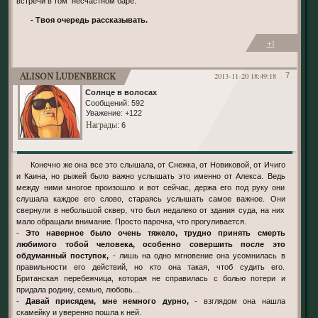
встречи в том несчастном баре.
- Твоя очередь рассказывать.
+1
Alison Ludenberck
2013-11-20 18:49:18
7
Солнце в волосах
Сообщений:
592
Уважение:
+122
Награды
: 6
Конечно же она все это слышала, от Снежка, от Новиковой, от Ичиго
и Каина, но рыжей было важно услышать это именно от Алекса. Ведь
между ними многое произошло и вот сейчас, держа его под руку они
слушала каждое его слово, стараясь услышать самое важное. Они
свернули в небольшой сквер, что был недалеко от здания суда, на них
мало обращали внимание. Просто парочка, что прогуливается.
-
Это наверное было очень тяжело, трудно принять смерть
любимого тобой человека, особенно совершить после это
обдуманный поступок,
- лишь на одно мгновение она усомнилась в
правильности его действий, но кто она такая, чтоб судить его.
Британская перебежчица, которая не справилась с болью потери и
придала родину, семью, любовь...
-
Давай присядем, мне немного дурно,
- взглядом она нашла
скамейку и уверенно пошла к ней.