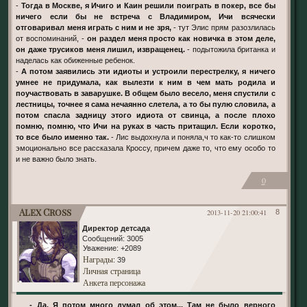
-
Тогда в Москве, я Ичиго и Каин решили поиграть в покер, все бы
ничего если бы не встреча с Владимиром, Ичи всячески
отговаривал меня играть с ним и не зря,
- тут Элис прям разозлилась
от воспоминаний, -
он раздел меня просто как новичка в этом деле,
он даже трусиков меня лишил, извращенец.
- подытожила британка и
наделась как обиженные ребенок.
-
А потом заявились эти идиоты и устроили перестрелку, я ничего
умнее не придумала, как вылезти к ним в чем мать родила и
поучаствовать в заварушке. В общем было весело, меня спустили с
лестницы, точнее я сама нечаянно слетела, а то бы пулю словила, а
потом спасла задницу этого идиота от свинца, а после плохо
помню, помню, что Ичи на руках в часть притащил. Если коротко,
то все было именно так.
- Лис выдохнула и поняла,ч то как-то слишком
эмоционально все рассказала Кроссу, причем даже то, что ему особо то
и не важно было знать.
0
Alex Cross
2013-11-20 21:00:41
8
Директор детсада
Сообщений:
3005
Уважение:
+2089
Награды
: 39
Личная страница
Анкета персонажа
- Да. Я потом много думал об этом... Там не было верного