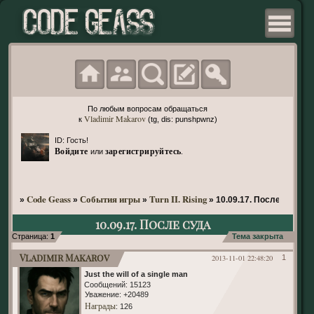
По любым вопросам обращаться
Vladimir Makarov
к
(tg, dis: punshpwnz)
ID: Гость!
Войдите
зарегистрируйтесь
или
.
Code Geass
События игры
Turn II. Rising
»
»
»
»
10.09.17. После суда
10.09.17. После суда
Страница:
1
Тема закрыта
Vladimir Makarov
2013-11-01 22:48:20
1
Just the will of a single man
Сообщений:
15123
Уважение:
+20489
Награды
: 126