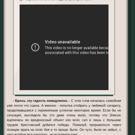
- Брось эту гадость немедленно.
- С этих слов началась семейная
уже почти что сцена. А именно - попытка отобрать у любимой сигарету,
продолжавшаяся с переменным успехом некоторое время. Если бы не
ситуация, выглядело бы это даже очень мило, потому что Элисон
вцепилась во вредоносный объект изо всех сил и лишь с большим
трудом Крестовский добился победы. Пожалуй, прорываться через
позиции врага на поле боя и то проще было. Он чуть было не забыл, с
чего вообще все началось, но вспомнил-таки: