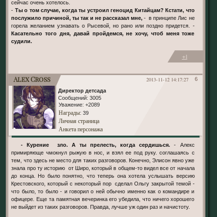
сейчас очень хотелось.
-
Ты о том случае, когда ты устроил геноцид Китайцам? Кстати, что
послужило причиной, ты так и не рассказал мне,
- в принципе Лис не
горела желанием узнавать о Рысевой, но рано или поздно придется. -
Касательно того дня, давай пройдемся, не хочу, чтоб меня тоже
судили.
+1
Alex Cross
2013-11-12 14:17:27
6
Директор детсада
Сообщений:
3005
Уважение:
+2089
Награды
: 39
Личная страница
Анкета персонажа
- Курение зло. А ты прелесть, когда сердишься.
- Алекс
примиряюще чмокнул рыжую в нос, и взял ее под руку. соглашаясь с
тем, что здесь не место для таких разговоров. Конечно, Элисон явно уже
знала про ту историю от Широ, который в общем-то видел все от начала
до конца. Но было понятно, что теперь она хотела услышать версию
Крестовского, который с некоторый пор сделал Ольгу закрытой темой -
что было, то было - и говорил о ней обычно именно как о командире и
офицере. Еще та памятная вечеринка его убедила, что ничего хорошего
не выйдет из таких разговоров. Правда, лучше уж один раз и начистоту.