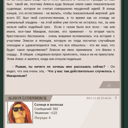
был такой же, поэтому Алекса куда больше злило само показательное
судилище, которое он считал совершенно неудачной идеей. В конце
концов, это естественно - не желать, чтобы показательной жертвой для
всего ЕС был твой соотечественник, в то время как он отнюдь не
уникальный злыдень - на этой войне уже почти не осталось тех, за кем
нельзя найти подобный грех. Если с газом было все ясно - так или
иначе, все-таки Макаров, похоже, его применил - то вторая часть
Крестовского беспокоила - очень вовремя вспомнилась эта история с
участием Элисон и японцев, которую он тогда посчитал случайным
эпизодом и удовлетворился тем, что все обошлось - кто же знал, что
будет такое продолжение? Элисон же явно принимала это близко к
сердцу... В общем. следовало вопрос прояснить, пока и ее не припутали.
Этим Алекс и занялся, когда они отошли подальше.
- Рыжая, ты ничего не хочешь мне рассказать сейчас?
- Он
видел, что она очень зла, -
Что у вас там действительно случилось с
Макаровым?
+1
Alison Ludenberck
2013-11-04 23:44:24
3
Солнце в волосах
Сообщений:
592
Уважение:
+122
Награды
: 6