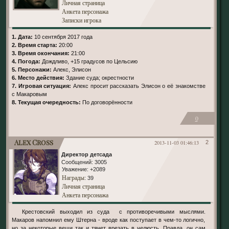
Личная страница
Анкета персонажа
Записки игрока
1. Дата:
10 сентября 2017 года
2. Время старта:
20:00
3. Время окончания:
21:00
4. Погода:
Дождливо, +15 градусов по Цельсию
5. Персонажи:
Алекс, Элисон
6. Место действия:
Здание суда; окрестности
7. Игровая ситуация:
Алекс просит рассказать Элисон о её знакомстве
с Макаровым
8. Текущая очередность:
По договорённости
0
Alex Cross
2013-11-03 01:46:13
2
Директор детсада
Сообщений:
3005
Уважение:
+2089
Награды
: 39
Личная страница
Анкета персонажа
Крестовский выходил из суда с противоречивыми мыслями.
Макаров напомнил ему Штерна - вроде как поступает в чем-то логично,
но за некоторые вещи так и тянет врезать в челюсть. Правда, он сам