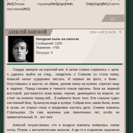
Личная страница
Анкета
[fld4]
[/fld4][sign]Hello, Dolly[/sign][fld1]
персонажа
[/fld1]
+14
Алексей Ланской
2020-11-05 23:30:20
6
Звездная пыль на сапогах
Сообщений:
1200
Уважение:
+765
Награды
: 4
Сердце замерло на короткий миг. А затем словно сорвалось с цепи.
«...удалось выйти на след... свидетель...» Схватив со стола папку,
Алексей начал судорожно листать. И первые же фото, о Боже...
Опустившись в кресло, он обмяк, уронив папку на колени, спрятал лицо
в ладонях. Перед глазами в темноте плыли картины. Лиза на ледяной
мостовой, растекается лужа крови, черная, дымящаяся на морозе, он
стоит на коленях перед ней... В кабинете было тихо. Еле слышно гудел
системный блок, булькнула вода в кулере. Собрав всю, какая была, волю
в кулак, он открыл глаза и продолжил изучать дело. Снимки комнаты
Стрельцова. Он сам, мужчина уже преклонных лет, особо не
примечательный. И... вот оно!
Алексей почувствовал, что в воздухе комнаты появилась новая
нотка. Резкая, с металлическим запахом. А где-то в отдалении зашумели