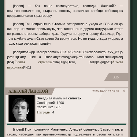
[indent] — Как ваше самочувствие, господин Ланской? —
поинтересовался он, стараясь понять, насколько вообще собеседник
предрасположен к разговору.
[indent] Так непривычно. Столько лет прошло с ухода из ГСБ, а он до
сих пор не может привыкнуть, что теперь он и другие сотрудники стоят
по разные стороны забора, даже будучи по одну сторону баррикад. Где-
то в глубине души Стас хотел бы вернуться. Но не туда, откуда уходил, а
туда, куда однажды пришёл.
[icon]https://pp.userapi.com/c639231/v639231809/2dcca/8oYpEY2x_8Y.jpg[/icon]
[status]Party Like a Russian[/status][nick]Станислав Мальченко[/nick]
Личная страница
Анкета
[fld4]
[/fld4][sign]Hello, Dolly[/sign][fld1]
персонажа
[/fld1]
+16
Алексей Ланской
2020-10-20 22:58:09
4
Звездная пыль на сапогах
Сообщений:
1200
Уважение:
+765
Награды
: 4
[indent] При появлении Мальченко, Алексей оцепенел. Замер и так и
стоял, наблюдая, как премьер-министр подъезжает в своей каталке к