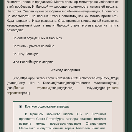
Выявлять своих и предателей. Место премьер-министра не избавляет от
этой проблемы. И Ланской — хорошая возможность начать её решать.
Но потом. Сперва нужно разобраться с убийцей-неудачницей. Проверить
не лояльность, но навыки. Чтобы понимать, как их можно применить.
Куда направить. И как развивать. Стас прикован к инвалидной коляске на
неопределённый срок, а значит Ланской станет его аватаром на пути к
возмездию.
За сотни осуждённых в тюрьмах.
За тысячи убитых на войне.
За Лизу Ланскую.
И за Российскую Империю.
Эпизод завершён
[icon]https://pp.userapi.com/c639231/v639231809/2dcca/8oYpEY2x_8Y.jpg[/icon]
[status]Party Like a Russian[/status][nick]Станислав Мальченко[/nick]
Личная страница
Анкета
[fld4]
[/fld4][sign]Hello, Dolly[/sign][fld1]
персонажа
[/fld1]
Краткое содержание эпизода
В мрачном кабинете штаба ГСБ на Литейном
проспекте Санкт-Петербурга разворачивается тяжёлая
встреча между премьер-министром Станиславом
Мальченко и опустошённым горем Алексеем Ланским.