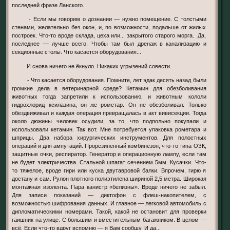
последней фразе Ланского.
- Если мы говорим о дознании — нужно помещение. С толстыми
стенами, желательно без окон, и, по возможности, подальше от жилых
построек. Что-то вроде склада, цеха или... закрытого старого морга. Да,
последнее — лучше всего. Чтобы там был дренаж в канализацию и
секционные столы. Что касается оборудования...
И снова ничего не ёкнуло. Никаких угрызений совести.
- Что касается оборудования. Помните, лет эдак десять назад были
громкие дела в ветеринарной среде? Кетамин для обезболивания
животных тогда запретили к использованию, и животным кололи
гидрохлорид ксилазина, он же рометар. Он не обезболивал. Только
обездвиживал и каждая операция превращалась в акт вивисекции. Тогда
около дюжины человек осудили, за то, что подпольно покупали и
использовали кетамин. Так вот. Мне потребуется упаковка рометара и
шприцы. Два набора хирургических инструментов. Для полостных
операций и для ампутаций. Прорезиненный комбинезон, что-то типа ОЗК,
защитные очки, респиратор. Генератор и операционную лампу, если там
не будет электричества. Стальной шпагат сечением 5мм. Кусачки. Что-
то тяжелое, вроде гири или куска двутавровой балки. Впрочем, гирю я
достану и сам. Рулон плотного полиэтилена шириной 2,5 метра. Широкая
монтажная изолента. Пара канистр «белизны». Вроде ничего не забыл.
Для записи показаний — диктофон с флеш-накопителем, с
возможностью шифрования данных. И главное — легковой автомобиль с
дипломатическими номерами. Такой, какой не остановит для проверки
гаишник на улице. С большим и вместительным багажником. В целом —
всё. Если что-то вдруг вспомню — я Вам сообщу. И да...