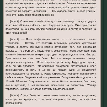
продолжая неподвижно сидеть в своём кресле, больше напоминавшем
огромное ядро, цепью связанное с ним, некогда быстрым и ловким, даже
несмотря на возраст, человеком. — ГСБ удалось выйти на след убийцы.
Того, кто нажимал на спусковой крючок.
[indent] Станислав извлёк из-под стола тоненькую папку с двумя
печатями: «Копия» и «Секретно». Подержав её в руках, Стас пристально
посмотрел на Ланского, изучая реакцию на лице, а затем и положил на
стол перед собой.
[indent] — Пока информации мало, — с сожалением сказал
Станислав. — Потому что работать в текущих условиях достаточно
тяжело, а делать это нужно крайне осторожно: есть все основания
полагать, что в ГСБ есть предатели. К сожалению, после революции всю
систему безопасности внутри структуры построили достаточно быстро.
Практически из того, что было. Так что теперь пожинаем плоды.
Возвращаясь к убийце... Можете просмотреть папку. Будет даже лучше,
если вы это сделаете. Там описания, свидетели, фотографии с мест
происшествия. В ночь с 18 на 19 января один из свидетелей
произошедшего на проспекте, Фёдор Стрельцов, подвергся нападению у
себя в номере. Отделался лёгким ранением. Его должны были допросить
19 либо 20 числа. Покушение на его жизнь было спонтанным, быстрым,
очень дерзким, с минимальным временем на подготовку. Убийца
торопился. Возможно, только поэтому свидетель выжил.
[indent] Стасу было не так-то легко говорить, но он продолжал,
несмотря на трудности, а потому говорил с лёгким, но заметным
придыханием.