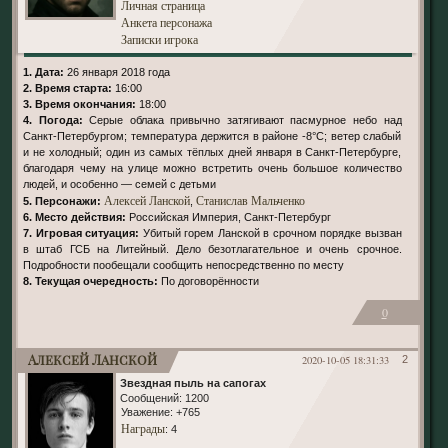
Личная страница
Анкета персонажа
Записки игрока
1. Дата:
26 января 2018 года
2. Время старта:
16:00
3. Время окончания:
18:00
4. Погода:
Серые облака привычно затягивают пасмурное небо над
Санкт-Петербургом; температура держится в районе -8°С; ветер слабый
и не холодный; один из самых тёплых дней января в Санкт-Петербурге,
благодаря чему на улице можно встретить очень большое количество
людей, и особенно — семей с детьми
Алексей Ланской
Станислав Мальченко
5. Персонажи:
,
6. Место действия:
Российская Империя, Санкт-Петербург
7. Игровая ситуация:
Убитый горем Ланской в срочном порядке вызван
в штаб ГСБ на Литейный. Дело безотлагательное и очень срочное.
Подробности пообещали сообщить непосредственно по месту
8. Текущая очередность:
По договорённости
0
Алексей Ланской
2020-10-05 18:31:33
2
Звездная пыль на сапогах
Сообщений:
1200
Уважение:
+765
Награды
: 4