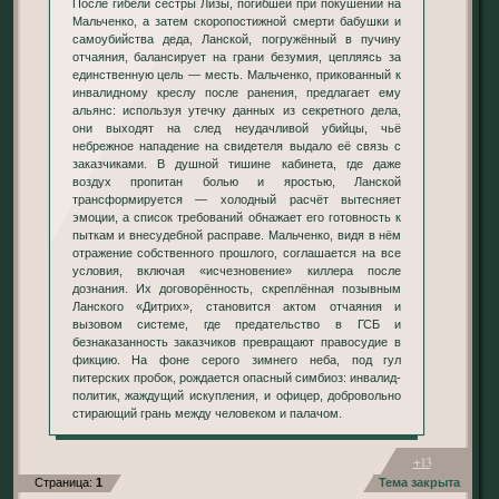
После гибели сестры Лизы, погибшей при покушении на
Мальченко, а затем скоропостижной смерти бабушки и
самоубийства деда, Ланской, погружённый в пучину
отчаяния, балансирует на грани безумия, цепляясь за
единственную цель — месть. Мальченко, прикованный к
инвалидному креслу после ранения, предлагает ему
альянс: используя утечку данных из секретного дела,
они выходят на след неудачливой убийцы, чьё
небрежное нападение на свидетеля выдало её связь с
заказчиками. В душной тишине кабинета, где даже
воздух пропитан болью и яростью, Ланской
трансформируется — холодный расчёт вытесняет
эмоции, а список требований обнажает его готовность к
пыткам и внесудебной расправе. Мальченко, видя в нём
отражение собственного прошлого, соглашается на все
условия, включая «исчезновение» киллера после
дознания. Их договорённость, скреплённая позывным
Ланского «Дитрих», становится актом отчаяния и
вызовом системе, где предательство в ГСБ и
безнаказанность заказчиков превращают правосудие в
фикцию. На фоне серого зимнего неба, под гул
питерских пробок, рождается опасный симбиоз: инвалид-
политик, жаждущий искупления, и офицер, добровольно
стирающий грань между человеком и палачом.
+13
Страница:
1
Тема закрыта