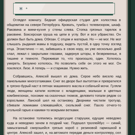
+
Оглядел комнату. Бедная офицерская студия для холостяка в
общежитии на севере Петербурга. Кровать, тумба с телевизором, шкаф.
Раковина и мини-кухня у стены слева. Стопка грязных тарелок в
раковине. Боксерская груша на цепи в углу. Вот и все убранство. Он
должен был быть дома. Обязан. С отцом и матерью. Но — не мог. Не мог
слышать рыдания мамы в подушку, видеть пустой, в одну точку взгляд
отца. Эгоистично — но, забившись в свою нору, он уже несколько дней
спал, лежал с закрытыми глазами, задернув шторы, в безвременьи, в
тишине и темноте. Переживая то, что произошло, один. Хотелось
умереть. Безумно хотелось. Но позволить себе он этого не мог. Он
поклялся. Лизе. А теперь — и старикам. Нужно жить.
Собравшись, Алексей вышел из дома. Серое небо висело над
панельными многоэтажками. Снег во дворе был вытоптан и превратился
в грязно-бурый наст в пятнах машинного масла и собачьей мочи. Гуляли
люди, женщины катили коляски с младенцами, малыши в цветных
комбинезонах, похожие на сказочных гномов, деловито топали рядом со
взрослыми. Ланской шел на остановку. Дворники чистили тротуар,
сбивали ломиками слежавшийся, скользкий снег. Пахло отчего-то
угольной гарью и какими-то мокрыми ветками.
На остановке толпились вездесущие старушки, едущие неведомо
куда и неведомо зачем в поздний час. Подошел троллейбус — синий,
замызганный смерзшейся грязью короб с резиновой гармошкой в
центре. Алексей зашел, и, на автомате передав деньги контроллеру, сел