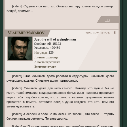
[indent] Садиться он не стал. Отошел на пару шагов назад и замер.
Вещай, премьер...
+13
Vladimir Makarov
2020-10-26 18:55:32
5
Just the will of a single man
Сообщений:
15123
Уважение:
+20489
Награды
: 126
Личная страница
Анкета персонажа
Записки игрока
[indent] Стас слишком долго работал в структурах. Слишком долго
руководил людьми. Слишком долго притворялся.
[indent] Слишком даже для него самого. Потому что лучше бы не
иметь такой эмпатии, когда расписанное болью лицо человека проникает
через тебя подобно краске, что с холста великих художников навеки
врезается в память, оставляя след в душе каждого, кто хоть немного
умеет чувствовать.
[indent] А особенно если не понаслышке знаешь, что такое — терять
близких преждевременно. По вине других.
[indent] — Помощь нужна всем нам, — спокойно ответил Станислав,