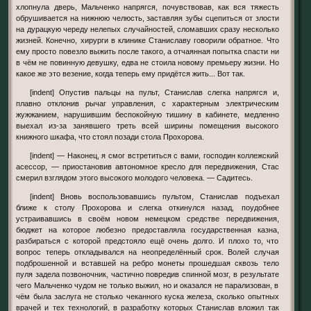
хлопнула дверь, Мальченко напрягся, почувствовав, как вся тяжесть
обрушивается на нижнюю челюсть, заставляя зубы сцепиться от злости
на дурацкую череду нелепых случайностей, сломавших сразу несколько
жизней. Конечно, хирурги в клинике Станиславу говорили обратное. Что
ему просто повезло выжить после такого, а отчаянная попытка спасти ни
в чём не повинную девушку, едва не стоила новому премьеру жизни. Но
какое же это везение, когда теперь ему придётся жить... Вот так.
[indent] Опустив пальцы на пульт, Станислав слегка напрягся и,
плавно отклонив рычаг управления, с характерным электрическим
жужжанием, нарушившим беспокойную тишину в кабинете, медленно
выехал из-за занявшего треть всей ширины помещения высокого
книжного шкафа, что стоял позади стола Прохорова.
[indent] — Наконец, я смог встретиться с вами, господин коллежский
асессор, — приостановив автономное кресло для передвижения, Стас
смерил взглядом этого высокого молодого человека. — Садитесь.
[indent] Вновь воспользовавшись пультом, Станислав подъехал
ближе к столу Прохорова и слегка откинулся назад, поудобнее
устраивавшись в своём новом немецком средстве передвижения,
бюджет на которое любезно предоставляла государственная казна,
разбираться с которой предстояло ещё очень долго. И плохо то, что
вопрос теперь откладывался на неопределённый срок. Волей случая
подброшенной и вставшей на ребро монеты прошедшая сквозь тело
пуля задела позвоночник, частично повредив спинной мозг, в результате
чего Мальченко чудом не только выжил, но и оказался не парализован, в
чём была заслуга не столько чеканного куска железа, сколько опытных
врачей и тех технологий, в разработку которых Станислав вложил так