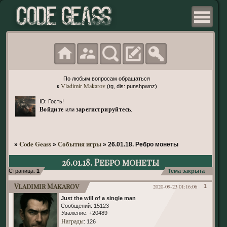
По любым вопросам обращаться
Vladimir Makarov
к
(tg, dis: punshpwnz)
ID: Гость!
Войдите
зарегистрируйтесь
или
.
Code Geass
События игры
»
»
»
26.01.18. Ребро монеты
26.01.18. Ребро монеты
Страница:
1
Тема закрыта
Vladimir Makarov
2020-09-23 01:16:06
1
Just the will of a single man
Сообщений:
15123
Уважение:
+20489
Награды
: 126