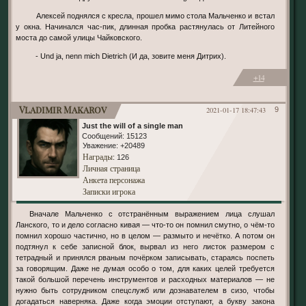
Алексей поднялся с кресла, прошел мимо стола Мальченко и встал
у окна. Начинался час-пик, длинная пробка растянулась от Литейного
моста до самой улицы Чайковского.
- Und ja, nenn mich Dietrich (И да, зовите меня Дитрих).
+14
Vladimir Makarov
2021-01-17 18:47:43
9
Just the will of a single man
Сообщений:
15123
Уважение:
+20489
Награды
: 126
Личная страница
Анкета персонажа
Записки игрока
Вначале Мальченко с отстранённым выражением лица слушал
Ланского, то и дело согласно кивая — что-то он помнил смутно, о чём-то
помнил хорошо частично, но в целом — размыто и нечётко. А потом он
подтянул к себе записной блок, вырвал из него листок размером с
тетрадный и принялся рваным почёрком записывать, стараясь поспеть
за говорящим. Даже не думая особо о том, для каких целей требуется
такой большой перечень инструментов и расходных материалов — не
нужно быть сотрудником спецслужб или дознавателем в сизо, чтобы
догадаться наверняка. Даже когда эмоции отступают, а букву закона