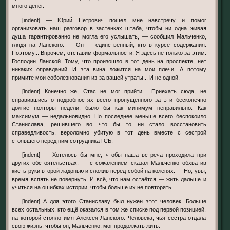
много денег.
[indent] — Юрий Петрович пошёл мне навстречу и помог
организовать наш разговор в застенках штаба, чтобы ни одна живая
душа гарантированно не могла его услышать, — сообщил Мальченко,
глядя на Ланского. — Он — единственный, кто в курсе содержания.
Поэтому... Впрочем, отставим формальности. Я здесь не только за этим.
Господин Ланской. Тому, что произошло в тот день на проспекте, нет
никаких оправданий. И эта вина ложится на мои плечи. А потому
примите мои соболезнования из-за вашей утраты... И не одной.
[indent] Конечно же, Стас не мог прийти... Приехать сюда, не
справившись о подробностях всего пропущенного за эти бесконечно
долгие полторы недели, было бы как минимум неправильно. Как
максимум — недальновидно. Но последнее меньше всего беспокоило
Станислава, решившего во что бы то ни стало восстановить
справедливость, вероломно убитую в тот день вместе с сестрой
стоявшего перед ним сотрудника ГСБ.
[indent] — Хотелось бы мне, чтобы наша встреча проходила при
других обстоятельствах, — с сожалением сказал Мальченко обхватив
кисть руки второй ладонью и сложив перед собой на коленях. — Но, увы,
время вспять не повернуть. И всё, что нам остаётся — жить дальше и
учиться на ошибках истории, чтобы больше их не повторять.
[indent] А для этого Станиславу был нужен этот человек. Больше
всех остальных, кто ещё оказался в том же списке под первой позицией,
на которой стояло имя Алексея Ланского. Человека, чья сестра отдала
свою жизнь, чтобы он, Мальченко, мог продолжать жить.