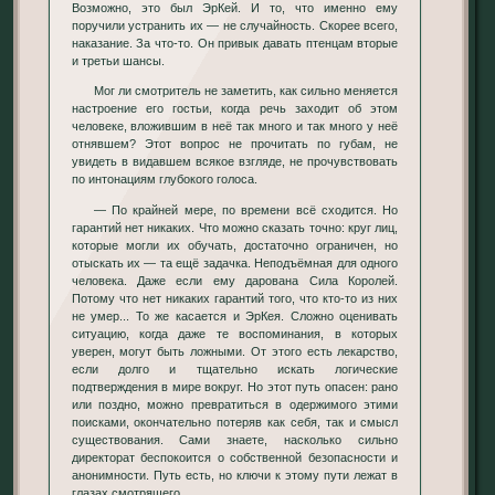
Возможно, это был ЭрКей. И то, что именно ему
поручили устранить их — не случайность. Скорее всего,
наказание. За что-то. Он привык давать птенцам вторые
и третьи шансы.
Мог ли смотритель не заметить, как сильно меняется
настроение его гостьи, когда речь заходит об этом
человеке, вложившим в неё так много и так много у неё
отнявшем? Этот вопрос не прочитать по губам, не
увидеть в видавшем всякое взгляде, не прочувствовать
по интонациям глубокого голоса.
— По крайней мере, по времени всё сходится. Но
гарантий нет никаких. Что можно сказать точно: круг лиц,
которые могли их обучать, достаточно ограничен, но
отыскать их — та ещё задачка. Неподъёмная для одного
человека. Даже если ему дарована Сила Королей.
Потому что нет никаких гарантий того, что кто-то из них
не умер... То же касается и ЭрКея. Сложно оценивать
ситуацию, когда даже те воспоминания, в которых
уверен, могут быть ложными. От этого есть лекарство,
если долго и тщательно искать логические
подтверждения в мире вокруг. Но этот путь опасен: рано
или поздно, можно превратиться в одержимого этими
поисками, окончательно потеряв как себя, так и смысл
существования. Сами знаете, насколько сильно
директорат беспокоится о собственной безопасности и
анонимности. Путь есть, но ключи к этому пути лежат в
глазах смотрящего.