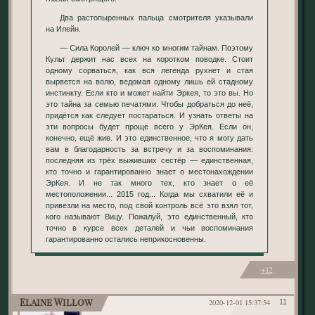
Два растопыренных пальца смотрителя указывали
на Илейн.
— Сила Королей — ключ ко многим тайнам. Поэтому
Культ держит нас всех на коротком поводке. Стоит
одному сорваться, как вся легенда рухнет и стая
вырвется на волю, ведомая одному лишь ей стадному
инстинкту. Если кто и может найти Эркея, то это вы. Но
это тайна за семью печатями. Чтобы добраться до неё,
придётся как следует постараться. И узнать ответы на
эти вопросы будет проще всего у ЭрКея. Если он,
конечно, ещё жив. И это единственное, что я могу дать
вам в благодарность за встречу и за воспоминания:
последняя из трёх выживших сестёр — единственная,
кто точно и гарантированно знает о местонахождении
ЭрКея. И не так много тех, кто знает о её
местоположении... 2015 год... Когда мы схватили её и
привезли на место, под свой контроль всё это взял тот,
кого называют Вицу. Пожалуй, это единственный, кто
точно в курсе всех деталей и чьи воспоминания
гарантированно остались неприкосновенны.
+12
Elaine Willow
2020-12-01 15:37:54
11