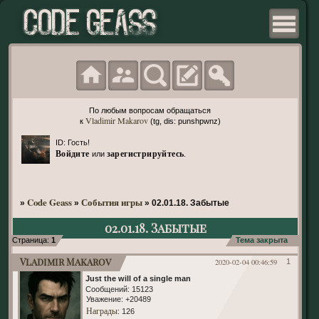
По любым вопросам обращаться
Vladimir Makarov
к
(tg, dis: punshpwnz)
ID: Гость!
Войдите
зарегистрируйтесь
или
.
Code Geass
События игры
»
»
»
02.01.18. Забытые
02.01.18. Забытые
Страница:
1
Тема закрыта
Vladimir Makarov
2020-02-04 00:46:59
1
Just the will of a single man
Сообщений:
15123
Уважение:
+20489
Награды
: 126