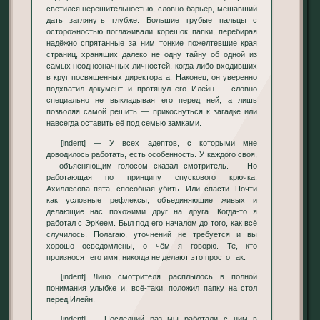
светился нерешительностью, словно барьер, мешавший
дать заглянуть глубже. Большие грубые пальцы с
осторожностью поглаживали корешок папки, перебирая
надёжно спрятанные за ним тонкие пожелтевшие края
страниц, хранящих далеко не одну тайну об одной из
самых неоднозначных личностей, когда-либо входивших
в круг посвященных директората. Наконец, он уверенно
подхватил документ и протянул его Илейн — словно
специально не выкладывая его перед ней, а лишь
позволяя самой решить — прикоснуться к загадке или
навсегда оставить её под семью замками.
[indent] — У всех адептов, с которыми мне
доводилось работать, есть особенность. У каждого своя,
— объясняющим голосом сказал смотритель. — Но
работающая по принципу спускового крючка.
Ахиллесова пята, способная убить. Или спасти. Почти
как условные рефлексы, объединяющие живых и
делающие нас похожими друг на друга. Когда-то я
работал с ЭрКеем. Был под его началом до того, как всё
случилось. Полагаю, уточнений не требуется и вы
хорошо осведомлены, о чём я говорю. Те, кто
произносят его имя, никогда не делают это просто так.
[indent] Лицо смотрителя расплылось в полной
понимания улыбке и, всё-таки, положил папку на стол
перед Илейн.
[indent] — Последний раз мы работали с ним в