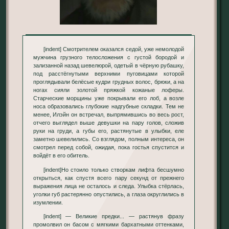
[indent] Смотрителем оказался седой, уже немолодой
мужчина грузного телосложения с густой бородой и
зализанной назад шевелюрой, одетый в чёрную рубашку,
под расстёгнутыми верхними пуговицами которой
проглядывали белёсые кудри грудных волос, брюки, а на
ногах сияли золотой пряжкой кожаные лоферы.
Старческие морщины уже покрывали его лоб, а возле
носа образовались глубокие надгубные складки. Тем не
менее, Илэйн он встречал, выпрямившись во весь рост,
отчего выглядел выше девушки на пару голов, сложив
руки на груди, а губы его, растянутые в улыбки, еле
заметно шевелились. Со взглядом, полным интереса, он
смотрел перед собой, ожидая, пока гостья спустится и
войдёт в его обитель.
[indent]Но стоило только створкам лифта бесшумно
открыться, как спустя всего пару секунд от прежнего
выражения лица не осталось и следа. Улыбка стёрлась,
уголки губ растерянно опустились, а глаза округлились в
изумлении.
[indent] — Великие предки... — растянув фразу
промолвил он басом с мягкими бархатными оттенками,