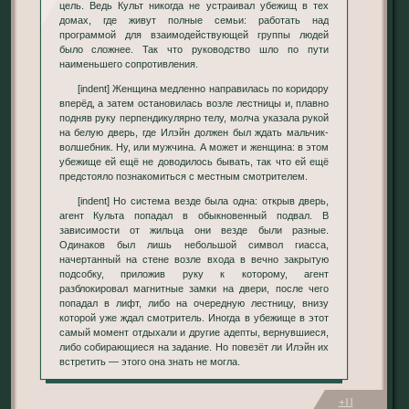
цель. Ведь Культ никогда не устраивал убежищ в тех
домах, где живут полные семьи: работать над
программой для взаимодействующей группы людей
было сложнее. Так что руководство шло по пути
наименьшего сопротивления.
[indent] Женщина медленно направилась по коридору
вперёд, а затем остановилась возле лестницы и, плавно
подняв руку перпендикулярно телу, молча указала рукой
на белую дверь, где Илэйн должен был ждать мальчик-
волшебник. Ну, или мужчина. А может и женщина: в этом
убежище ей ещё не доводилось бывать, так что ей ещё
предстояло познакомиться с местным смотрителем.
[indent] Но система везде была одна: открыв дверь,
агент Культа попадал в обыкновенный подвал. В
зависимости от жильца они везде были разные.
Одинаков был лишь небольшой символ гиасса,
начертанный на стене возле входа в вечно закрытую
подсобку, приложив руку к которому, агент
разблокировал магнитные замки на двери, после чего
попадал в лифт, либо на очередную лестницу, внизу
которой уже ждал смотритель. Иногда в убежище в этот
самый момент отдыхали и другие адепты, вернувшиеся,
либо собирающиеся на задание. Но повезёт ли Илэйн их
встретить — этого она знать не могла.
+11