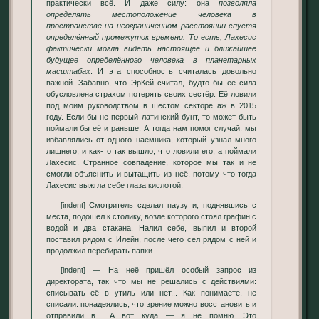
практически всё. И даже силу: она
позволяла
определять местоположение человека в
пространстве на неограниченном расстоянии спустя
определённый промежуток времени. То есть, Лахесис
фактически могла видеть настоящее и ближайшее
будущее определённого человека в планетарных
масштабах
. И эта способность считалась довольно
важной. Забавно, что ЭрКей считал, будто бы её сила
обусловлена страхом потерять своих сестёр. Её ловили
под моим руководством в шестом секторе аж в 2015
году. Если бы не первый латинский бунт, то может быть
поймали бы её и раньше. А тогда нам помог случай: мы
избавлялись от одного наёмника, который узнал много
лишнего, и как-то так вышло, что ловили его, а поймали
Лахесис. Странное совпадение, которое мы так и не
смогли объяснить и вытащить из неё, потому что тогда
Лахесис выжгла себе глаза кислотой.
[indent] Смотритель сделал паузу и, поднявшись с
места, подошёл к столику, возле которого стоял графин с
водой и два стакана. Налил себе, выпил и второй
поставил рядом с Илейн, после чего сел рядом с ней и
продолжил перебирать папки.
[indent] — На неё пришёл особый запрос из
директората, так что мы не решались с действиями:
списывать её в утиль или нет... Как понимаете, не
списали: понадеялись, что зрение можно восстановить и
отправили в... А вот куда — я не помню. Это