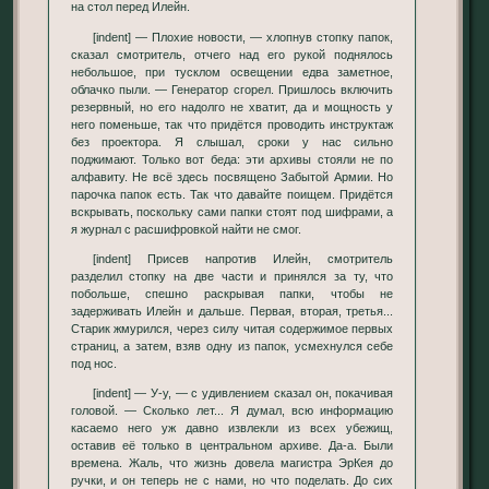
на стол перед Илейн.
[indent] — Плохие новости, — хлопнув стопку папок,
сказал смотритель, отчего над его рукой поднялось
небольшое, при тусклом освещении едва заметное,
облачко пыли. — Генератор сгорел. Пришлось включить
резервный, но его надолго не хватит, да и мощность у
него поменьше, так что придётся проводить инструктаж
без проектора. Я слышал, сроки у нас сильно
поджимают. Только вот беда: эти архивы стояли не по
алфавиту. Не всё здесь посвящено Забытой Армии. Но
парочка папок есть. Так что давайте поищем. Придётся
вскрывать, поскольку сами папки стоят под шифрами, а
я журнал с расшифровкой найти не смог.
[indent] Присев напротив Илейн, смотритель
разделил стопку на две части и принялся за ту, что
побольше, спешно раскрывая папки, чтобы не
задерживать Илейн и дальше. Первая, вторая, третья...
Старик жмурился, через силу читая содержимое первых
страниц, а затем, взяв одну из папок, усмехнулся себе
под нос.
[indent] — У-у, — с удивлением сказал он, покачивая
головой. — Сколько лет... Я думал, всю информацию
касаемо него уж давно извлекли из всех убежищ,
оставив её только в центральном архиве. Да-а. Были
времена. Жаль, что жизнь довела магистра ЭрКея до
ручки, и он теперь не с нами, но что поделать. До сих