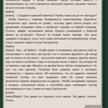
приземлением на стол становятся причиной опасного желания чихнуть
на все и во все стороны.
[indent]
[indent] - Страдаете хорошей памятью? Нужна папка на ум не приходит?
- Илейн тянется к первому попавшемуся пожелтевшему переплету.
Смотритель круг поиска не сужает, поэтому адепт молча вторит его
движениям, вскрывает папку и пробегает глазами по первой странице.
Отчеты, цифры, незнакомые имена. Нужных упоминаний о Забытой
Армии не встречает. Тянется ко второй папке, прежде, чем рука
замирает в воздухе, а все тело снова натягивается напряженным током.
Глаза стреляют прямо в упор Смотрителю.
[indent]
[indent]- Там... об ЭрКее? - Илейн шипит и вскакивает, абсолютно себя не
контролируя и чувствуя, как внутри что-то натужно дергается. До конца
дня осталось не так много - она успела заметить первые наметки заката
еще на пороге особняка. Одна из вспышек была в лифте. На сегодня ей
оставались еще две. Мигрень не должна была сейчас возвращаться. Но
она эта уже сделала. Головная боль ударила резко и началась
непривычно с правого виска. Ей показалось, что ее одарили хорошей
оплеухой, потому что шею защемило тоже. Но тонкие позвонки
физически никаких предпосылок не давали - Илейн неподвижно замерла
в воздухе, оглушенная болью и способная лишь переводить взгляд
воспалившихся глаз с папки на лицо Смотрителя.
[indent]
[indent]ЭрКей. Она давно не слышала этого имени. Так давно.
Больно.
Очень...
+13