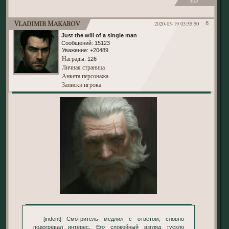
Vladimir Makarov
2020-05-19 03:55:50
8
Just the will of a single man
Сообщений:
15123
Уважение:
+20489
Награды
: 126
Личная страница
Анкета персонажа
Записки игрока
[indent] Смотритель медлил с ответом, словно
подогревал интерес. Его спокойный взгляд тускло