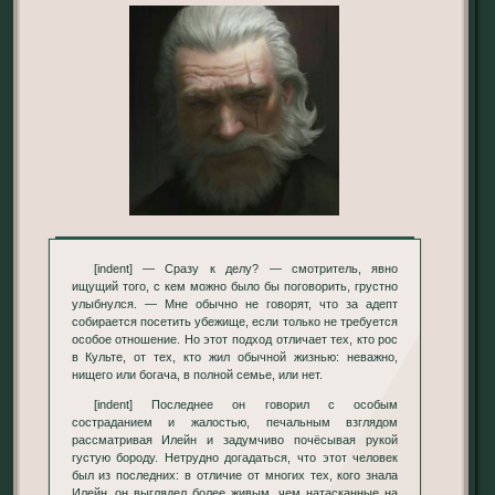
[indent] — Сразу к делу? — смотритель, явно
ищущий того, с кем можно было бы поговорить, грустно
улыбнулся. — Мне обычно не говорят, что за адепт
собирается посетить убежище, если только не требуется
особое отношение. Но этот подход отличает тех, кто рос
в Культе, от тех, кто жил обычной жизнью: неважно,
нищего или богача, в полной семье, или нет.
[indent] Последнее он говорил с особым
состраданием и жалостью, печальным взглядом
рассматривая Илейн и задумчиво почёсывая рукой
густую бороду. Нетрудно догадаться, что этот человек
был из последних: в отличие от многих тех, кого знала
Илейн, он выглядел более живым, чем натасканные на