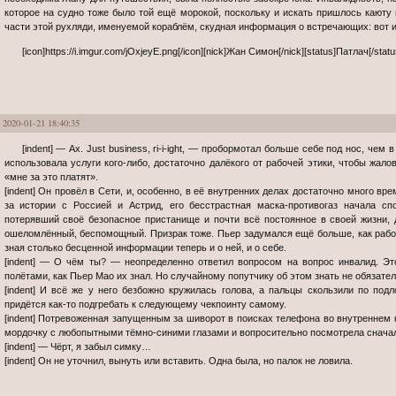
которое на судно тоже было той ещё морокой, поскольку и искать пришлось каюту 
части этой рухляди, именуемой кораблём, скудная информация о встречающих: вот и 
[icon]https://i.imgur.com/jOxjeyE.png[/icon][nick]Жан Симон[/nick][status]Патлач[/status][sig
2020-01-21 18:40:35
[indent] — Ах. Just business, ri-i-ight, — пробормотал больше себе под нос, чем в упрёк его проводнику, хакер. Когда Сеть
использовала услуги кого-либо, достаточно далёкого от рабочей этики, чтобы жал
«мне за это платят».
[indent] Он провёл в Сети, и, особенно, в её внутренних делах достаточно много вре
за истории с Россией и Астрид, его бесстрастная маска-противогаз начала сп
потерявший своё безопасное пристанище и почти всё постоянное в своей жизни, 
ошеломлённый, беспомощный. Призрак тоже. Пьер задумался ещё больше, как рабо
зная столько бесценной информации теперь и о ней, и о себе.
[indent] — О чём ты? — неопределенно ответил вопросом на вопрос инвалид. Э
полётами, как Пьер Мао их знал. Но случайному попутчику об этом знать не обязател
[indent] И всё же у него безбожно кружилась голова, а пальцы скользили по под
придётся как-то подгребать к следующему чекпоинту самому.
[indent] Потревоженная запущенным за шиворот в поисках телефона во внутреннем
мордочку с любопытными тёмно-синими глазами и вопросительно посмотрела сначала
[indent] — Чёрт, я забыл симку…
[indent] Он не уточнил, вынуть или вставить. Одна была, но палок не ловила.