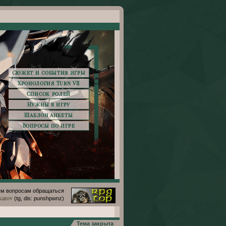
Сюжет и события игры
Хронология Turn VII
Список ролей
Нужны в игру
Шаблон анкеты
Вопросы по игре
м вопросам обращаться
karov
(tg, dis: punshpwnz)
Тема закрыта