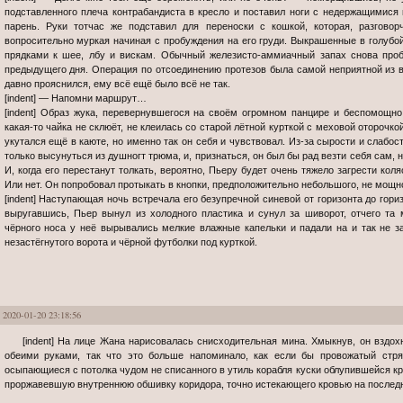
подставленного плеча контрабандиста в кресло и поставил ноги с недержащимися 
парень. Руки тотчас же подставил для переноски с кошкой, которая, разгово
вопросительно муркая начиная с пробуждения на его груди. Выкрашенные в голуб
прядками к шее, лбу и вискам. Обычный железисто-аммиачный запах снова про
предыдущего дня. Операция по отсоединению протезов была самой неприятной из вс
давно прояснился, ему всё ещё было всё не так.
[indent] — Напомни маршрут…
[indent] Образ жука, перевернувшегося на своём огромном панцире и беспомощно
какая-то чайка не склюёт, не клеилась со старой лётной курткой с меховой оторочк
укутался ещё в каюте, но именно так он себя и чувствовал. Из-за сырости и слабос
только высунуться из душногт трюма, и, признаться, он был бы рад везти себя сам, н
И, когда его перестанут толкать, вероятно, Пьеру будет очень тяжело загрести кол
Или нет. Он попробовал протыкать в кнопки, предположительно небольшого, не мощно
[indent] Наступающая ночь встречала его безупречной синевой от горизонта до гор
выругавшись, Пьер вынул из холодного пластика и сунул за шиворот, отчего та 
чёрного носа у неё вырывались мелкие влажные капельки и падали на и так не
незастёгнутого ворота и чёрной футболки под курткой.
2020-01-20 23:18:56
[indent] На лице Жана нарисовалась снисходительная мина. Хмыкнув, он вздохнул и слегка похлопал Пьера по плечам
обеими руками, так что это больше напоминало, как если бы провожатый стря
осыпающиеся с потолка чудом не списанного в утиль корабля куски облупившейся к
проржавевшую внутреннюю обшивку коридора, точно истекающего кровью на послед