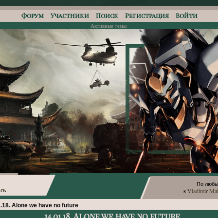
Форум
Участники
Поиск
Регистрация
Войти
Активные темы
По любы
сь
Vladimir Ma
.
к
.18. Alone we have no future
14.01.18. Alone we have no future