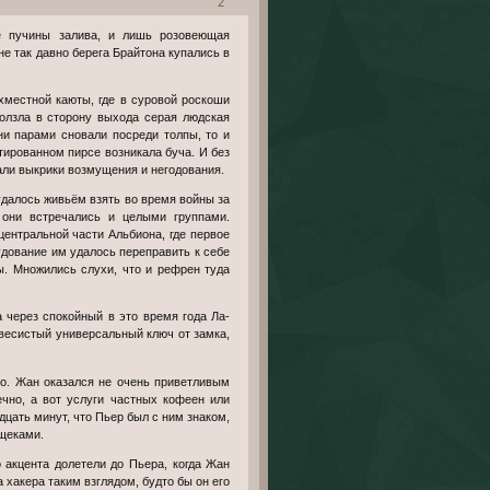
2
е так давно берега Брайтона купались в
ползла в сторону выхода серая людская
ни парами сновали посреди толпы, то и
ированном пирсе возникала буча. И без
али выкрики возмущения и негодования.
й они встречались и целыми группами.
центральной части Альбиона, где первое
удование им удалось переправить к себе
ы. Множились слухи, что и рефрен туда
весистый универсальный ключ от замка,
ечно, а вот услуги частных кофеен или
адцать минут, что Пьер был с ним знаком,
 щеками.
 хакера таким взглядом, будто бы он его