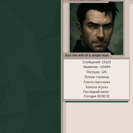
Just the will of a single man
Сообщений:
15123
Уважение:
+20484
Награды
: 126
Личная страница
Анкета персонажа
Записки игрока
Последний визит:
Сегодня 00:00:32