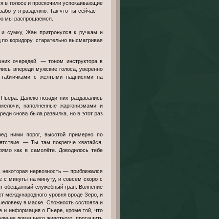
 работу я разделяю. Так что ты сейчас —
оро мы распрощаемся.
д по коридору, старательно высматривая
лись впереди мужские голоса, уверенно
 табличками с жёлтыми надписями на
 мелочи, наполненные жаргонизмами и
ди снова была развилка, но в этот раз
пятствие. — Ты там покрепче хватайся.
рямо как в самолёте. Доводилось тебе
е с минуты на минуту, и совсем скоро с
ят обещанный служебный трап. Волнение
ист международного уровня вроде Зеро, и
человеку в маске. Сложность состояла и
е и информация о Пьере, кроме той, что
аличие домашнего животного, протащить