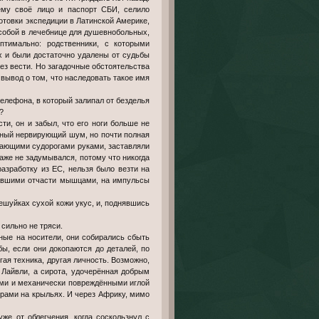
 ему своё лицо и паспорт СБИ, селило
готовки экспедиции в Латинской Америке,
 собой в лечебнице для душевнобольных,
птимально: родственники, с которыми
х и были достаточно удалены от судьбы
ез вести. Но загадочные обстоятельства
вывод о том, что наследовать такое имя
 телефона, в который залипал от безделья
?
сти, он и забыл, что его ноги больше не
вычный нервирующий шум, но почти полная
егающими судорогами руками, заставляли
аже не задумывался, потому что никогда
азработку из ЕС, нельзя было везти на
овавшими отчасти мышцами, на импульсы
ешуйках сухой кожи укус, и, поднявшись
 сильно не тряси.
нные на носители, они собирались сбыть
ы, если они докопаются до деталей, по
гая техника, другая личность. Возможно,
 Лайвли, а сирота, удочерённая добрым
ыми и механически повреждёнными иглой
орами на крыльях. И через Африку, мимо
же от облегчения, когда соскользнул с