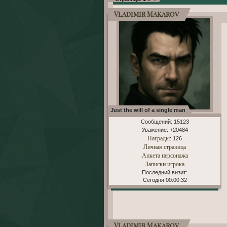
Vladimir Makarov
Just the will of a single man
Сообщений:
15123
Уважение:
+20484
Награды
: 126
Личная страница
Анкета персонажа
Записки игрока
Последний визит:
Сегодня 00:00:32
Vladimir Makarov