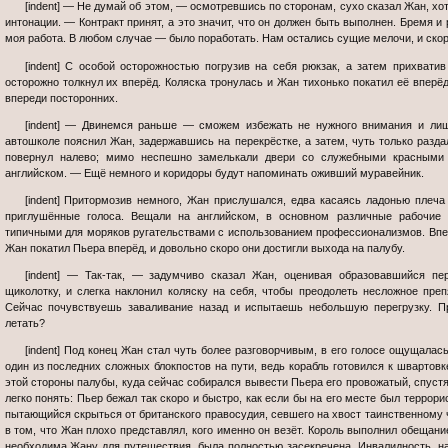
[indent] — Не думай об этом, — осмотревшись по сторонам, сухо сказал Жан, хотя в голосе и проскочили успокаивающие
интонации. — Контракт принят, а это значит, что он должен быть выполнен. Бремя и
моя работа. В любом случае — было поработать. Нам остались сущие мелочи, и ск
[indent] С особой осторожностью погрузив на себя рюкзак, а затем прихватив и сумку, Жан притронулся к ручкам и
осторожно толкнул их вперёд. Коляска тронулась и Жан тихонько покатил её вперё
впереди посторонних.
[indent] — Двинемся раньше — сможем избежать не нужного внимания и лишних очередей, — тоном инструктора в
автошколе пояснил Жан, задержавшись на перекрёстке, а затем, чуть только разда
повернул налево; мимо неспешно замелькали двери со служебными красными
английском. — Ещё немного и коридоры будут напоминать оживший муравейник.
[indent] Притормозив немного, Жан прислушался, едва касаясь ладонью плеча Пьера. Далеко позади них раздавались
приглушённые голоса. Вещали на английском, в основном различные рабочие
типичными для моряков ругательствами с использованием профессионализмов. Впере
Жан покатил Пьера вперёд, и довольно скоро они достигли выхода на палубу.
[indent] — Так-так, — задумчиво сказал Жан, оценивая образовавшийся перед ними порог, высотой примерно по
щиколотку, и слегка наклонил коляску на себя, чтобы преодолеть несложное пре
Сейчас почувствуешь заваливание назад и испытаешь небольшую перегрузку. П
летать?
[indent] Под конец Жан стал чуть более разговорчивым, в его голосе ощущалась некоторая нервозность — приближался
один из последних сложных блокпостов на пути, ведь корабль готовился к швартовк
этой стороны палубы, куда сейчас собирался вывести Пьера его провожатый, спуст
легко понять: Пьер бежал так скоро и быстро, как если бы на его месте был террор
пытающийся скрыться от британского правосудия, севшего на хвост таинственному 
в том, что Жан плохо представлял, кого именно он везёт. Король выполнил обещани
необходима Жану для путешествия, была полностью засекречена. Инвалидность, н