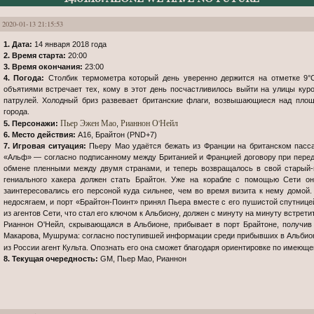
2020-01-13 21:15:53
1. Дата:
14 января 2018 года
2. Время старта:
20:00
3. Время окончания:
23:00
4. Погода:
Столбик термометра который день уверенно держится на отметке 9°C
объятиями встречает тех, кому в этот день посчастливилось выйти на улицы куро
патрулей. Холодный бриз развевает британские флаги, возвышающиеся над пло
города.
Пьер Эжен Мао
Рианнон О'Нейл
5. Персонажи:
,
6. Место действия:
А16, Брайтон (PND+7)
7. Игровая ситуация:
Пьеру Мао удаётся бежать из Франции на британском пасс
«Альф» — согласно подписанному между Британией и Францией договору при перед
обмене пленными между двумя странами, и теперь возвращалось в свой старый
гениального хакера должен стать Брайтон. Уже на корабле с помощью Сети он
заинтересовались его персоной куда сильнее, чем во время визита к нему домой. 
недосягаем, и порт «Брайтон-Поинт» принял Пьера вместе с его пушистой спутнице
из агентов Сети, что стал его ключом к Альбиону, должен с минуту на минуту встрети
Рианнон О'Нейл, скрывающаяся в Альбионе, прибывает в порт Брайтоне, получив
Макарова, Мушрума: согласно поступившей информации среди прибывших в Альбио
из России агент Культа. Опознать его она сможет благодаря ориентировке по имеющ
8. Текущая очередность:
GM, Пьер Мао, Рианнон