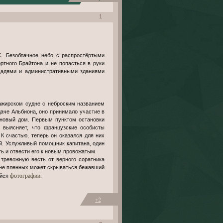
1
. Безоблачное небо с распростёртыми
ртного Брайтона и не попасться в руки
щадями и административными зданиями
ажирском судне с неброским названием
аче Альбиона, оно принимало участие в
-новый дом. Первым пунктом остановки
 выясняет, что французские особисты
К счастью, теперь он оказался для них
й. Услужливый помощник капитана, один
ть и отвести его к новым провожатым.
 тревожную весть от верного соратника
не пленных может скрываться бежавший
фотографии
ейся
.
+2