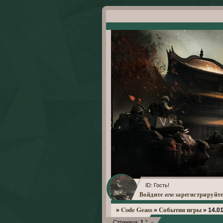
ID: Гость!
Войдите
зарегистрируйте
или
Code Geass
События игры
»
»
»
14.01
2
»
Страница:
1