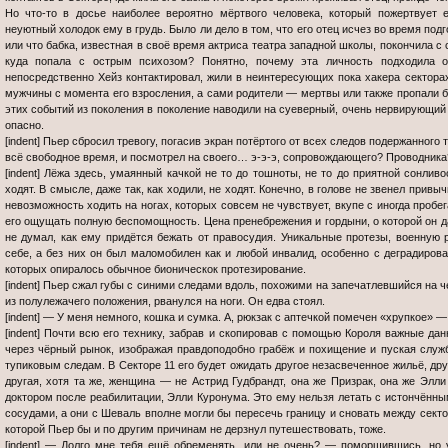
Но что-то в досье наиболее вероятно мёртвого человека, который пожертвует
неуютный холодок ему в грудь. Было ли дело в том, что его отец исчез во время под
или что бабка, известная в своё время актриса театра западной школы, покончила с
куда попала с острым психозом? Понятно, почему эта личность подходила о
непосредственно Хейз контактировал, жили в неинтересующих пока хакера сектора
мужчины с момента его взросления, а сами родители — мертвы или также пропали б
этих событий из поколения в поколение наводили на суеверный, очень нервирующий 
опасно.
[indent] Пьер сбросил тревогу, погасив экран потёртого от всех следов подержанного
всё свободное время, и посмотрел на своего… э-э-э, сопровождающего? Проводника
[indent] Лёжа здесь, умаянный качкой не то до тошноты, не то до приятной сонливо
ходят. В смысле, даже так, как ходили, не ходят. Конечно, в голове не звенел при
невозможность ходить на ногах, которых совсем не чувствует, вкупе с иногда проб
его ощущать полную беспомощность. Цена пренебрежения и гордыни, о которой он д
не думал, как ему придётся бежать от правосудия. Уникальные протезы, военную р
себе, а без них он был маломобилен как и любой инвалид, особенно с деградир
которых опиралось обычное бионическок протезирование.
[indent] Пьер сжал губы с синими следами вдоль, похожими на запечатлевшийся на ч
из полулежачего положения, рванулся на ноги. Он едва стоял.
[indent] — У меня немного, кошка и сумка. А, рюкзак с аптечкой помечен «хрупкое» —
[indent] Почти всю его технику, забрав и скопировав с помощью Короля важные да
через чёрный рынок, изображая правдоподобно грабёж и похищение и пуская служб
тупиковым следам. В Секторе 11 его будет ожидать другое незасвеченное жильё, дру
другая, хотя та же, женщина — не Астрид Гудбрандт, она же Призрак, она же Элли
доктором после реабилитации, Элли Куронума. Это ему нельзя летать с истончённ
сосудами, а они с Шеваль вполне могли бы пересечь границу и сновать между сект
которой Пьер бы и по другим причинам не дерзнул путешествовать, тоже.
[indent] — Долго мне тебя ещё обременять, или не очень? — поморщившись, но у