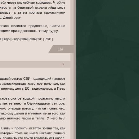
тебя через служебные коридоры. Чтоб не
охвосты из береговой охраны яйца мнут
илась, а затем пропала саркастично-
. Давай руку.
ющими принадлежность этому судну.
n] [/sign][fld4] [/fld4][fld1] [/fld1]
+14
3
надцатый сектор СБИ подходящий паспорт
а замаскировать животное получше, как
ственных дел в ЕС, задержалась, а Пьер
 снова снятое кошкой, прояснило мысли
, как её знают в Одиннадцатом секторе,
юю очередь потому, что он понял, что,
ько смущения и мучения из-за того, как
ыло немного ласки и тепла. У него был
Взять и прожить остаток жизни так, как
, который тоже не имел никаких личных
м покинуть его почти тридцать лет назад.