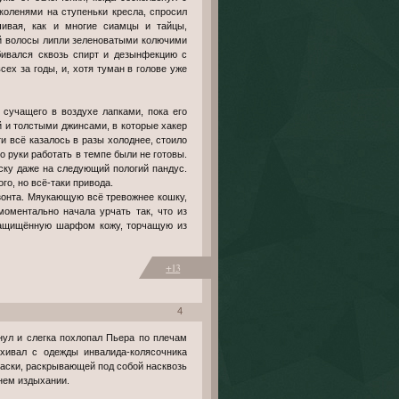
коленями на ступеньки кресла, спросил
рчивая, как и многие сиамцы и тайцы,
ой волосы липли зеленоватыми колючими
бивался сквозь спирт и дезынфекцию с
ех за годы, и, хотя туман в голове уже
 сучащего в воздухе лапками, пока его
ой и толстыми джинсами, в которые хакер
ти всё казалось в разы холоднее, стоило
о руки работать в темпе были не готовы.
яску даже на следующий пологий пандус.
го, но всё-таки привода.
изонта. Мяукающую всё тревожнее кошку,
моментально начала урчать так, что из
 защищённую шарфом кожу, торчащую из
+13
4
хивал с одежды инвалида-колясочника
раски, раскрывающей под собой насквозь
нем издыхании.