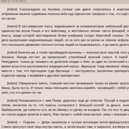
2020-01-15 01:20:14
[indent] Снизошедшее на Альбион солнце уже давно погрузилось в морские пучины залива, и лишь розовеющая
небрежным мазком художника полоска неба над горизонтом говорила о том, что ещё н
его лучах.
[indent] В пассажирском порту, видневшимся за иллюминатором небольшой двухместной каюты, где в суровой роскоши
одиночества везли Пьера и его животинку, в желтоватых пятнах света фонарей, 
масса, среди которой проглядывала белая униформа солдат береговой охраны. О
дело выхватывая недоумевающих людей, из-за чего раз за разом на чёрном асфальт
того неспешное движение плотного потока людей останавливалось, и до каюты долет
[indent] Конечно же, в толпе преобладали мужчины — военные всех мастей, кого удалось живьём взять во время войны за
Альбион. Иногда нет-нет, да промелькнёт утончённый женский силуэт. А поро
Немудрено: только до ленивого не долетали сводки о боях за один из госпиталей в 
время вольготно расположился медицинский корпус. Французы тогда ликовали: обор
вместе с тем, что притащили туда британцы — инструменты, различные препарат
подвезли наряду с морфием и другими препаратами.
[indent] Официально каюта, ставшая местом проживания пьера на время круиза через спокойный в это время года Ла-
Манш, была пуста. И только лишь помощник капитана корабля, таскающий с собой у
знал, что это далеко не так.
[indent] Познакомиться с ним Пьеру довелось ещё до отбытия. Пускай и недолго. Жан оказался не очень приветливым
типом, несмотря на то, что помочь согласился с большой охотой: за деньги, кон
барбершопов, где клиента чуть ли не оближут, в сделку не входили. Так что все те дв
не считая редких визитов в каюту, Жан таскал с собой свою кислую рожу с впалыми
[indent] — Подъём, — дверь загремела и тухлые интонации англо-французского акцента долетели до Пьера, когда Жан
Симон просунул своё лицо внутрь каюты, а затем вошёл сам, и закрылся, взглянув на