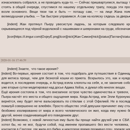
изнасиловать собрался, а не проводить куда-то. — Сейчас пришвартуемся, вытащу 
стоять в общей очереди, спустимся по нашему отдельному трапу, покуда эти пр
возле основного. Вещи твои так и быть — потащу сам, — на лице Жана появ
великодушная улыбка. — Так быстрее управимся. А сам на коляску сядешь за дверью
[indent] Жан протянул Пьеру увесистую ладонь, за которым следовало крепкое жилистое предплечье, частично
скрывающееся под чёрной водолазкой с нашивками и шевронами на груди, обознача
[icon]https://i.imgur.com/jOxjeyE.png[/icon][nick]Жан Симон[/nick][status]Патлач[/status][sig
2020-01-16 17:46:59
[indent] Знаете, что такое ирония?
[indent] Во-первых, ирония состоит в том, что подобрать для путешествия в Один
для метиса проще, чем для безногой кошки из приюта. Вскрылось это, как и нужд
водится, в последнюю очередь, и Астрид взяла хлопоты на себя, и, не закончив соб
уже вторые сутки медитировал над досье Адама Хейза, и думал обо многих вещах.
Ещё ирония состояла в том, что внезапное острое чувство одиночества и тревоги,
Пьера насчёт его места и общего ощущения мира. Когда Астрид, или Элли Куронума
вернётся, ему будет легче вальсировать по стёклам с этой Офелией. Не в последн
пожалуй совершенно не влюблён. Просто общество этой девушки причиняет ему стол
безбожно изолированно от мира и всего человеческого он жил, когда ему нужно б
другой, менее озадачивающий его поведением друг.
[indent] Возможно, с новой личностью ему было бы проще найти друзей уже в СБИ. 
хотел бы, но не мог, будучи собой, под именем пропавшего без вести человека
контактов в Секторе, где жила его бабка и некоторое время проживал отец, прежде че