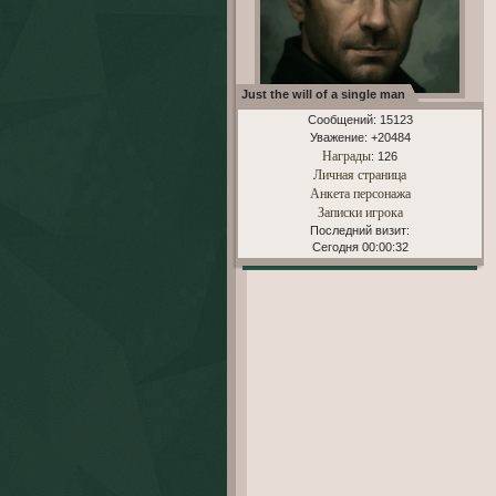
Just the will of a single man
Сообщений:
15123
Уважение:
+20484
Награды
: 126
Личная страница
Анкета персонажа
Записки игрока
Последний визит:
Сегодня 00:00:32