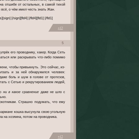
на отшибе от остальных, в самой тихой
всё, о чём имел честь знать Жан.
n] [/sign][fld4] [/fld4][fld1] [/fld1]
+12
5
оваться или раскрывать что-либо помимо
мени, чтобы привыкнуть. Это сейчас, из-
олзать и за ней обнаружился человек:
даже боль и шум в голове от протезов,
тать с Сетью и рекрутированием людей,
то
ни в какое сравнение
даже не шло с
ьно.
локотникам. Страшно подумать, что ему
 кармане кошка высунула свою угольную
 на хозяина, потом на проводника.
+12