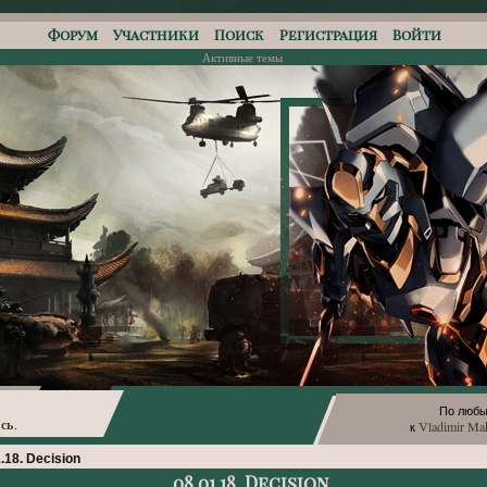
Форум
Участники
Поиск
Регистрация
Войти
Активные темы
По любы
сь
Vladimir Ma
.
к
.18. Decision
08.01.18. Decision