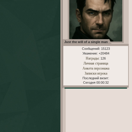
Just the will of a single man
Сообщений:
15123
Уважение:
+20484
Награды
: 126
Личная страница
Анкета персонажа
Записки игрока
Последний визит:
Сегодня 00:00:32