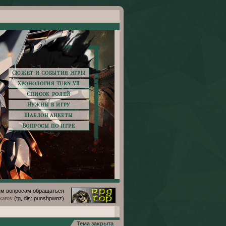
Сюжет и события игры
Хронология Turn VII
Список ролей
Нужны в игру
Шаблон анкеты
Вопросы по игре
м вопросам обращаться
karov
(tg, dis: punshpwnz)
Тема закрыта