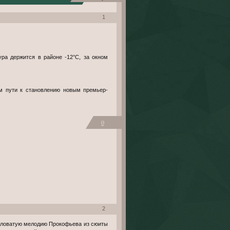
1
ра держится в районе -12°С, за окном
м пути к становлению новым премьер-
0
2