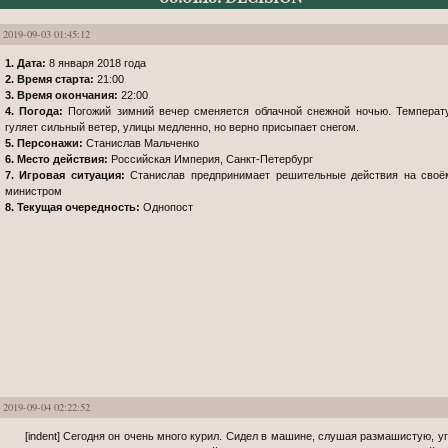
2019-09-03 01:45:12
1. Дата:
8 января 2018 года
2. Время старта:
21:00
3. Время окончания:
22:00
4. Погода:
Погожий зимний вечер сменяется облачной снежной ночью. Температу
гуляет сильный ветер, улицы медленно, но верно присыпает снегом.
5. Персонажи:
Станислав Мальченко
6. Место действия:
Российская Империя, Санкт-Петербург
7. Игровая ситуация:
Станислав предпринимает решительные действия на своё
министром
8. Текущая очередность:
Однопост
2019-09-04 02:22:52
[indent] Сегодня он очень много курил. Сидел в машине, слушая размашистую, угловатую мелодию Прокофьева из сюиты