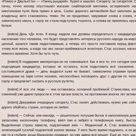
«Ромео и Джульетта» — «Танец рыцарей». Курил и кашлял. Сигарету за сигаретой. 
пачку, точно киллер опустошает магазин снайперской винтовки, остервенило н
никотиновая пуля била прямо в цель. Салон дорогого автомобиля был заполнен 
владельцу авто становилось тяжко. Но он продолжал, закуривая снова и снова, п
химического ожога, к горлу не стала подступать тошнота, а голова не принялась кр
болью.
[indent] День «Д» ясен. К концу недели они должны определиться с кандидатурой. А на следующей — объявить всему
населению того человека, что будет представлять интересы русского народа на миро
ценный, казался таким недостижимым, а теперь его просто поставили перед факт
этому всю жизнь, а когда час икс начал приближаться вплотную, Стас осознал, наск
немного времени. Хотя бы чуть-чуть.
[indent] В поддержке императора он не сомневался. Как и все те, кто сегодня громче всех спорил в думе на тему выбора
подходящих кандидатур, которых не осталось, если подытожить всё сказанное.
состоявшиеся драки — день выдался хуже не бывает, символично отражая прои
помещении на паре сотен человек, неспособных поговорить друг с другом по челов
горлу и предлагает сыграть в русскую рулетку.
[indent] И все эти люди — они оставались основной проблемой Станислава, которую он так и не смог решить. Семена
сомнений уже давно проросли в этом органе власти, на протяжении многих лет акт
[indent] Докуривая очередную сигарету, Стас понял: действовать нужно уже сейчас. Любое промедление может слишком
дорого обойтись стране, которую он любил.
[indent] — Сейчас или никогда, — решительно потушив бычок в наполненную доверху пепельницу, Мальченко потянулся к
запасному кнопочному телефону, ввёл пин и забрёл в телефонную книгу, быстр
Выделенная строка зависла, подсвечивая имя — Медынский А. Стас внимательн
зеленеющей тусклой подсветкой кнопке звонка. У него было время подумать, и он де
где-то в глубине души Мальченко понимал: он уже давно всё решил. Ещё до того, как