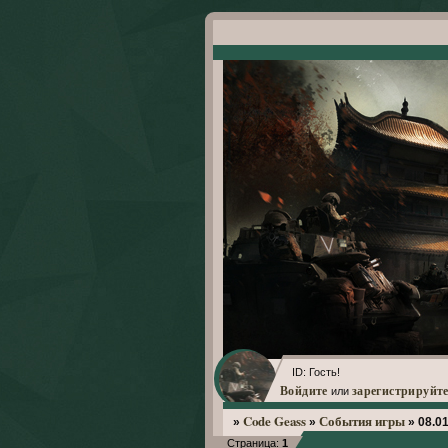
ID: Гость!
Войдите
зарегистрируйте
или
Code Geass
События игры
»
»
»
08.01
Страница:
1