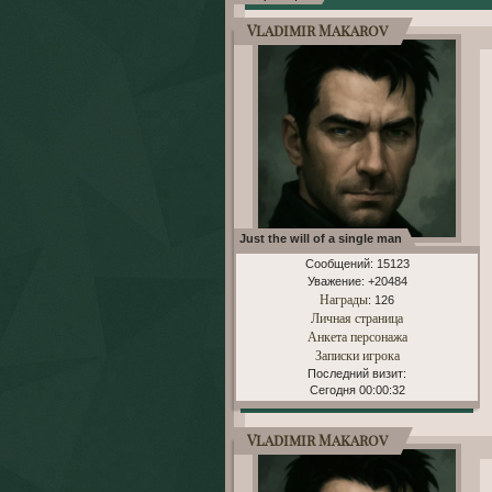
Vladimir Makarov
Just the will of a single man
Сообщений:
15123
Уважение:
+20484
Награды
: 126
Личная страница
Анкета персонажа
Записки игрока
Последний визит:
Сегодня 00:00:32
Vladimir Makarov