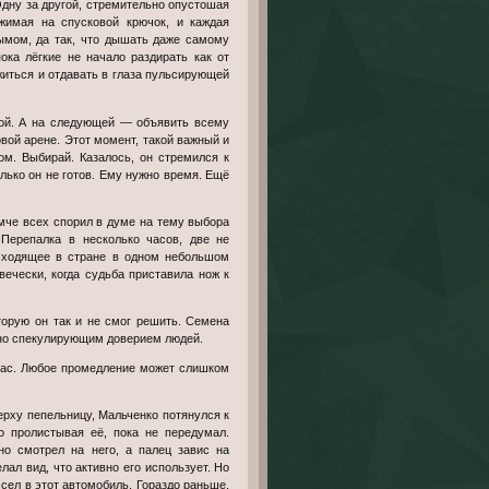
Одну за другой, стремительно опустошая
ажимая на спусковой крючок, и каждая
дымом, да так, что дышать даже самому
ока лёгкие не начало раздирать как от
ужиться и отдавать в глаза пульсирующей
вой арене. Этот момент, такой важный и
ом. Выбирай. Казалось, он стремился к
олько он не готов. Ему нужно время. Ещё
 Перепалка в несколько часов, две не
сходящее в стране в одном небольшом
ечески, когда судьба приставила нож к
ивно спекулирующим доверием людей.
о пролистывая её, пока не передумал.
о смотрел на него, а палец завис на
лал вид, что активно его использует. Но
 сел в этот автомобиль. Гораздо раньше,