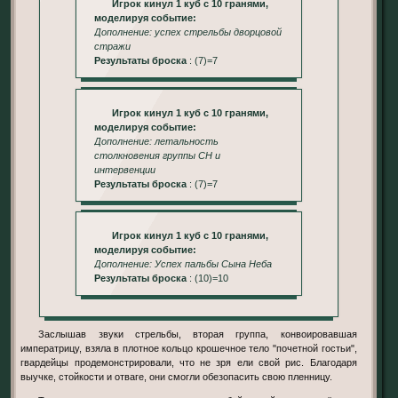
Игрок кинул 1 куб с 10 гранями,
моделируя событие:
Дополнение: успех стрельбы дворцовой
стражи
Результаты броска
: (7)=7
Игрок кинул 1 куб с 10 гранями,
моделируя событие:
Дополнение: летальность
столкновения группы СН и
интервенции
Результаты броска
: (7)=7
Игрок кинул 1 куб с 10 гранями,
моделируя событие:
Дополнение: Успех пальбы Сына Неба
Результаты броска
: (10)=10
Заслышав звуки стрельбы, вторая группа, конвоировавшая
императрицу, взяла в плотное кольцо крошечное тело "почетной гостьи",
гвардейцы продемонстрировали, что не зря ели свой рис. Благодаря
выучке, стойкости и отваге, они смогли обезопасить свою пленницу.