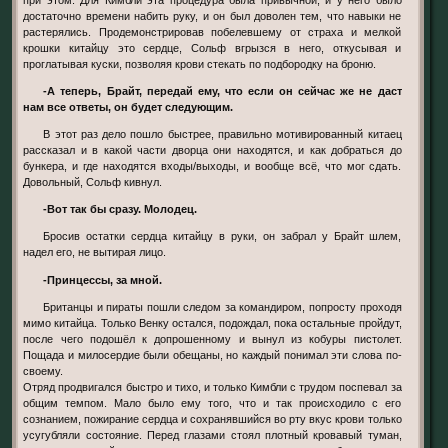
достаточно времени набить руку, и он был доволен тем, что навыки не
растерялись. Продемонстрировав побелевшему от страха и мелкой
крошки китайцу это сердце, Сольф вгрызся в него, откусывая и
проглатывая куски, позволяя крови стекать по подбородку на броню.
-А теперь, Брайт, передай ему, что если он сейчас же не даст
нам все ответы, он будет следующим.
В этот раз дело пошло быстрее, правильно мотивированный китаец
рассказал и в какой части дворца они находятся, и как добраться до
бункера, и где находятся входы/выходы, и вообще всё, что мог сдать.
Довольный, Сольф кивнул.
-Вот так бы сразу. Молодец.
Бросив остатки сердца китайцу в руки, он забрал у Брайт шлем,
надел его, не вытирая лицо.
-Принцессы, за мной.
Британцы и пираты пошли следом за командиром, попросту проходя
мимо китайца. Только Венку остался, подождал, пока остальные пройдут,
после чего подошёл к допрошенному и вынул из кобуры пистолет.
Пощада и милосердие были обещаны, но каждый понимал эти слова по-
своему.
Отряд продвигался быстро и тихо, и только Кимбли с трудом поспевал за
общим темпом. Мало было ему того, что и так происходило с его
сознанием, пожирание сердца и сохранявшийся во рту вкус крови только
усугубляли состояние. Перед глазами стоял плотный кровавый туман,