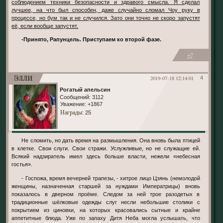
соблюдением техники безопасности и здравого смысла. Я сделал
лучшее, на что был способен, даже случайно сломал Чоу руку в
процессе, но бум так и не случился. Зато они точно не скоро запустят
её, если вообще запустят.
-Принято, Рапунцель. Приступаем ко второй фазе.
+7
Элли
2019-07-18 12:14:01
4
Рогатый апельсин
Сообщений:
3112
Уважение:
+1867
Награды
: 25
Не сломить, но дать время на размышления. Она вновь была птицей
в клетке. Свои слуги. Свои стражи. Услужливые, но не служащие ей.
Всякий надзиратель имел здесь больше власти, нежели «небесная
гостья».
- Госпожа, время вечерней трапезы, - хитрое лицо Цзянь (немолодой
женщины, назначенная старшей за нуждами Императрицы) вновь
показалось в дверном проёме. Следом за ней трое разодетых в
традиционные шёлковые одежды слуг несли небольшие столики с
покрытием из циновки, на которых красовались сытные и крайне
аппетитные блюда. Уже по запаху Дитя Неба могла услышать, что