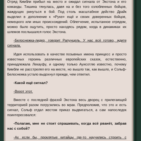
Отряд Кимбли прибыл на место и ожидал сигнала от Экстона и его
команды. Тишина тянулась, давя на и без того озлобленных бойцов,
жаждущих ринуться в бой. Под столь масштабное действо Драйк
выделил в дополнение к «Руке» ещё и своих доверенных бойцов,
немецкого или иных происхождений. Облегчение, испытанное отрядом,
можно было ощутить, просто находясь рядом, когда в динамиках их
шлемов послышался голос Экстона.
-Белоснежка-лидер, говорит Рапунцель. У нас всё готово, ждите
сигнала.
Идея использовать в качестве позывных имена принцесс и просто
известных героинь различных европейских сказок, естественно,
принадлежала Лекауфу, и одному только Ауисотлю известно, почему
Кимбли не расстрелял его на месте, но вышло так, как вышло, и Сольф-
Белоснежка устало выдохнул прежде, чем ответил.
-Какой ещё сигнал?
-Вооот этот.
Вместе с последней фразой Экстона весь дворец с прилегающей
территорией разом погрузились во мрак. Предположив, что это и есть
сигнал, Сольф отдал жестом приказ выдвигаться, а сам напоследок
поинтересовался:
-Полагаю, мне не стоит спрашивать, когда всё рванёт, забрав
нас с собой?
-Ах если бы, проклятые китайцы где-то научились строить с