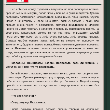
Все события между взрывом и падением на пол последнего китайца
прошло меньше минуты, после чего у бойцов «Руки» и пиратов Драйка
появилась возможность осмотреться. Было темно, тихо, никаких звуков
шагов в их сторону, и, если не считать слоя из дерьма и пыли, всё
прошло очень чисто. К сожалению, системы фильтрации в шлемах
ничего не могли поделать с запахом, и теперь им приходилось носить на
себе вонь канализации вплоть до тех пор, пока не выдастся случай
помыться, что может быть либо очень нескоро, либо вообще никогда.
Сольфа Кимбли, однако, запах заботил не сильно, он попросту не
замечал его, будучи слишком поглощённым своими видениями прошлых
жертв. Реальность всеми силами старалась ускользнуть от него, как
тогда, во время штурма вокзала, но полковник сделал очередное усилие
над собой и удержался от впадения в бездну.
-Молодцы, Принцессы. Теперь проверьте, есть ли живые, и
могут ли они нам что-то рассказать.
Беглый осмотр показал, что выжило только двое, но говорить мог
только один. Прижав раненную руку к груди, он, только лишь придя в
себя и осмотревшись, начал что-то быстро бормотать. Второй китаец
пришёл в сознание, но взгляд его не фокусировался, и стоять без
помощи он не мог.
-Что этот лепечет?
-Одну секунду, Белоснежка.
Брайт, помимо прочего, весьма сносно говорил на основных