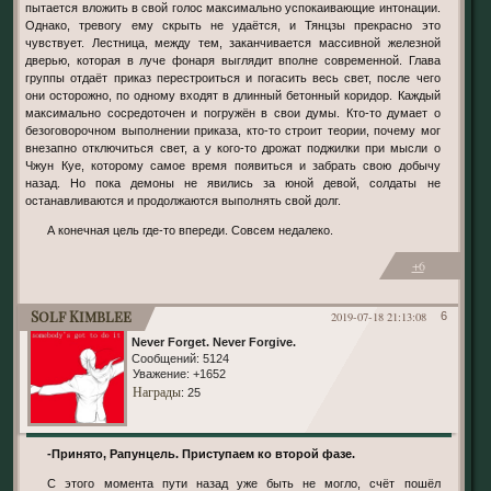
пытается вложить в свой голос максимально успокаивающие интонации.
Однако, тревогу ему скрыть не удаётся, и Тянцзы прекрасно это
чувствует. Лестница, между тем, заканчивается массивной железной
дверью, которая в луче фонаря выглядит вполне современной. Глава
группы отдаёт приказ перестроиться и погасить весь свет, после чего
они осторожно, по одному входят в длинный бетонный коридор. Каждый
максимально сосредоточен и погружён в свои думы. Кто-то думает о
безоговорочном выполнении приказа, кто-то строит теории, почему мог
внезапно отключиться свет, а у кого-то дрожат поджилки при мысли о
Чжун Куе, которому самое время появиться и забрать свою добычу
назад. Но пока демоны не явились за юной девой, солдаты не
останавливаются и продолжаются выполнять свой долг.
А конечная цель где-то впереди. Совсем недалеко.
+6
Solf Kimblee
2019-07-18 21:13:08
6
Never Forget. Never Forgive.
Сообщений:
5124
Уважение:
+1652
Награды
: 25
-Принято, Рапунцель. Приступаем ко второй фазе.
С этого момента пути назад уже быть не могло, счёт пошёл