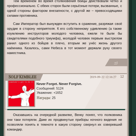
Тем временем во время столкновения бойцы действовали чётко и
профессионально. С обеих сторон были серьёзные потери, вызванные, с
одной стороны фактором внезапности, с другой же – превосходящими
силами противника.
Сам Император был вынужден вступить в сражение, разряжая своё
орудие в сторону неприятеля. К его собственному удивлению (а также
изумлению инструкторов молодого человека, ежели те были бы
свидетелями подобного триумфа), молодой человек первым выстрелом
ранил одного из бойцов в плечо, вторым же унёс жизнь другого
наёмника. Казалось, сами Небеса в тот момент держали руку своего
наместника.
+4
Solf Kimblee
2019-09-22 12:16:27
12
Never Forget. Never Forgive.
Сообщений:
5124
Уважение:
+1652
Награды
: 25
Оказавшись на очередной развилке, Венку понял, что полковника
они таки потеряли. Даже их продвинутые приборы ночного видения не
позволяли понять в темноте в какую сторону свернул их озверевший
командир.