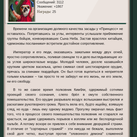
Сообщений:
3112
Уважение:
+1867
Награды
: 25
Времени на организацию должного качества засады у «Принцесс» не
оставалось. Попрятавшись за углы, интервенты услышали приближение
группы бойцов, конвоировавших Сына Неба. Застав врасплох китайцев,
«демоновы посланники» встретили достойное сопротивление.
Император и его люди, оказавшись зажатыми между двух огней,
яростно сопротивлялись, поливая свинцом то и дело выглядывающие из-
за углов широкоглазые морды. Молодой человек, доселе казавшийся
хрупким цветком василька, цепко сжимал своё шестизарядное орудие,
прячась за спинами гвардейцев. Он был готов вцепиться в неприятеля
голыми клыками – так просто те не заберут ни его жизнь, ни его земли,
ни его свободу.
В то же самое время полковник Кимбли, одержимый сотнями
проекций своего сознания, слепо брёл в омуте собственного
помешательства. Его орудие разрывало воздух вспышками выстрелов и
раскатами рукотворного грома. Ярость вела его, будто ищейку, взявшую
след, но куда - лишь ему одному ведомо. Прогулку омрачал лишь факт
того, что в процессе своего помешательства полковник не старался ни
красться, ни даже сдерживать порывов к воплям или же беспорядочной
пальбе. А потому вскоре он привлек к себе внимание дворцовой стражи.
В отличие от "сортирных стражей" - эти никуда не бежали, выполняли
свой долг четко, выступая против "зловонного демона" слаженной