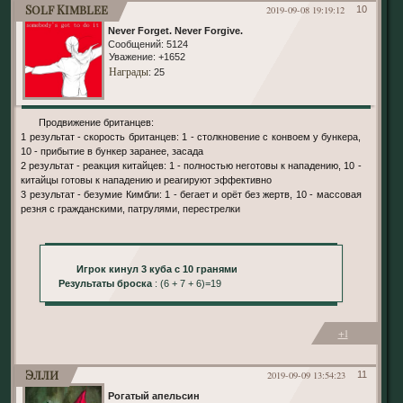
Solf Kimblee
2019-09-08 19:19:12
10
Never Forget. Never Forgive.
Сообщений:
5124
Уважение:
+1652
Награды
: 25
Продвижение британцев:
1 результат - скорость британцев: 1 - столкновение с конвоем у бункера,
10 - прибытие в бункер заранее, засада
2 результат - реакция китайцев: 1 - полностью неготовы к нападению, 10 -
китайцы готовы к нападению и реагируют эффективно
3 результат - безумие Кимбли: 1 - бегает и орёт без жертв, 10 - массовая
резня с гражданскими, патрулями, перестрелки
Игрок кинул 3 куба с 10 гранями
Результаты броска
: (6 + 7 + 6)=19
+1
Элли
2019-09-09 13:54:23
11
Рогатый апельсин