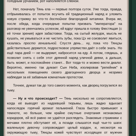
голодным урчанием, рот наполняется слюной.
Нет, поначалу Тянь ела — первые полтора суток. Уже тогда, правда,
отбрыкивалась от попыток всучить ей традиционный наряд и уложить
новую стрижку во что-то
достойное
благородной китаянки. Вчера же,
после обеда, когда очередные попытки призвать "императора" на
разговор не увенчались успехом, ей вдруг пришла в голову блестящая (с
её точки зрения) идея забастовки. Тогда, на сытый желудок, мысль не
кушать, не умываться и не чистить зубы, пока Цэ не соизволит явиться,
казалась
просто гениальной
. Спустя день... ну, пока что Тянцзы
действительно держится, подростковое упрямство даёт о себе знать. Но
ещё пара дней — не выдержит, набросится на еду. А потом, глядишь, и
позволит снять с себя этот дрянной наряд уличной девки, а дальше,
быть может, и поспокойнее станет... Вот тогда-то и можно вести диалог.
Вероятно, именно так думает Сын Неба, изолировав "репейник" в
нескольких помещениях своего драгоценного дворца и незримо
наблюдая за её забавным комнатным протестом.
Точнее, думал так до того самого момента, как дворец погрузился во
тьму.
— Ну и что происходит? —
Тянь нисколько не сопротивляется,
когда её выводят из надоевшей тюрьмы, лишь жадно вдыхает
напоследок горячий аромат пельменей. Глаза быстро привыкают к
темноте, но больше, чем крайне смутные очертания незнакомых
коридоров, ей всё равно не удаётся разглядеть. Знакомые стражники с
мечами плотно обступают её, а позади слышатся ещё чьи-то шаги:
маленькую девочку сопровождает целый кордон, и, несмотря на
окружающую тьму, Тянцзы кожей чувствует исходящее от мужчин