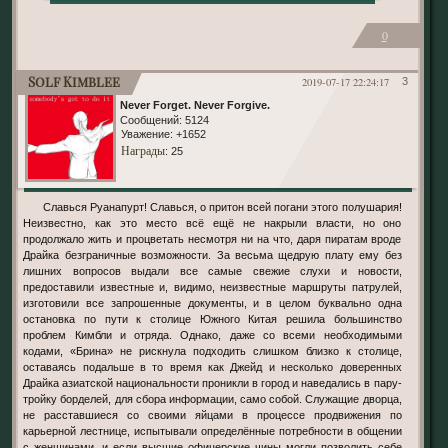
0
Solf Kimblee
2019-07-17 22:24:17
3
Never Forget. Never Forgive.
Сообщений:
5124
Уважение:
+1652
Награды
: 25
Славься Руанапурт! Славься, о притон всей погани этого полушария!
Неизвестно, как это место всё ещё не накрыли власти, но оно
продолжало жить и процветать несмотря ни на что, даря пиратам вроде
Драйка безграничные возможности. За весьма щедрую плату ему без
лишних вопросов выдали все самые свежие слухи и новости,
предоставили известные и, видимо, неизвестные маршруты патрулей,
изготовили все запрошенные документы, и в целом буквально одна
остановка по пути к столице Южного Китая решила большинство
проблем Кимбли и отряда. Однако, даже со всеми необходимыми
кодами, «Брина» не рискнула подходить слишком близко к столице,
оставаясь подальше в то время как Джейд и несколько доверенных
Драйка азиатской национальности проникли в город и наведались в пару-
тройку борделей, для сбора информации, само собой. Служащие дворца,
не расставшиеся со своими яйцами в процессе продвижения по
карьерной лестнице, испытывали определённые потребности в общении
с женщинами, и если высшие офицерские чины могли позволить себе