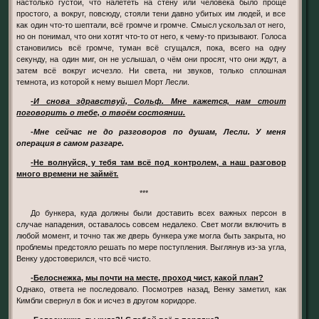
настолько густой, что налететь на стену или человека было проще
простого, а вокруг, повсюду, стояли тени давно убитых им людей, и все
как один что-то шептали, всё громче и громче. Смысл ускользал от него,
но он понимал, что они хотят что-то от него, к чему-то призывают. Голоса
становились всё громче, туман всё сгущался, пока, всего на одну
секунду, на один миг, он не услышал, о чём они просят, что они ждут, а
затем всё вокруг исчезло. Ни света, ни звуков, только сплошная
темнота, из которой к нему вышел Морт Лесли.
-И снова здравствуй, Сольф. Мне кажется, нам стоит
поговорить о тебе, о твоём состоянии.
-Мне сейчас не до разговоров по душам, Лесли. У меня
операция в самом разгаре.
-Не волнуйся, у тебя там всё под контролем, а наш разговор
много времени не займёт.
***
До бункера, куда должны были доставить всех важных персон в
случае нападения, оставалось совсем недалеко. Свет могли включить в
любой момент, и точно так же дверь бункера уже могла быть закрыта, но
проблемы предстояло решать по мере поступления. Выглянув из-за угла,
Венку удостоверился, что всё чисто.
-Белоснежка, мы почти на месте, проход чист, какой план?
Однако, ответа не последовало. Посмотрев назад, Венку заметил, как
Кимбли свернул в бок и исчез в другом коридоре.