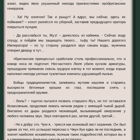
азиат, видно явно укушенный некогда прихвостнями пробританских
генералов.
- Ха! Ну конечно! Так и рыщут! А вдруг, мы сейчас здесь их
поймаем? – хохот разнёсся по уборной, заставив предыдущего оратора
покрыться пунцом.
- Да расслабься ты, Жуэ! – донеслось из кабинки, - Сейчас воду
спущу, и пойдём мы защищать твоего… тьфу ты! Нашего дорогого
Императора! – по ту сторону раздался звук смыва воды, мужчина
отворил дверцу и тут…
«Британские принцессы» сработали столь профессионально, что и
комар носа не подточит. Несчастного Люля убило куском арматуры,
прошедшем прямиком сквозь грудную клетку в тот момент, когда взрыв
наполнил некогда уютные туалетные комнаты удушающей пылью.
Бойцы традиционалистов, заливаясь жутким кашлем и стараясь
выскрести бетонные крошки из глаз, поспешили снять с
предохранителей оружие.
- Люль? – тщетно пытался позвать старшего Жуэ, но тот оставался
безмолвным, продолжая лежать ничком рядом с зияющей тьмой дырой.
Внезапно из дыры раздался чвокающий, вызывающий омерзение у
любого человека звук. Звук повторился раз, затем другой, третий…
- Не к добру это. Чую я, - трясся как осиновый лист охранник. Он был
одним из тех, кто услышал пересказ о Чжун Куе едва ли не последним, а
значит наиболее искажённым, полным таких подробностей, которых вы и
в современных фильмах ужасов не встретите.