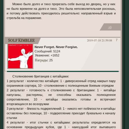
Можно было долго и тихо прорезать себе выход во дворец, но у них
не было времени на долго и тихо. Это была непозволительная роскошь,
и потому действовать приходилось решительно: направленный взрыв и
стрельба на поражение.
+6
Solf Kimblee
2019-07-18 21:59:08
7
Never Forget. Never Forgive.
Сообщений:
5124
Уважение:
+1652
Награды
: 25
Столкновение британцев с китайцами:
1 результат - количество китайцев: 1 - диверсионный отряд накрыл пару
охранников сортира, 10 - столкновение с полноценным боевым отрядом
2 результат - готовность к столкновению с британцами: 1 - китайцы
напуганы, растеряны, не способны оказывать полноценное
сопротивление, 10 - китайцы оказались готовы и встречают
вторгающихся во всеоружии
3 результат - близость подкреплений: 1 - никого нет поблизости и китайцы
оставлены без помощи, 10 - подкрепление приходит буквально к началу
стычки
4 результат - итог стычки с китайцами: результаты определятся на
основании предыдущих кубов, где 1 - наихудший итог выпавшего