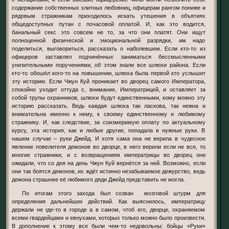
содержание собственных элитных любовниц, офицерам рангом пониже и
рядовым стражникам приходилось искать утешения в объятиях
общедоступных путан с почасовой оплатой. И, как это водится,
банальный секс это совсем не то, за что они платят. Они ищут
полноценной физической и эмоциональной разрядки, им надо
поделиться, выговориться, рассказать о наболевшем. Если кто-то из
офицеров заставлял подчинённых заниматься бессмысленными
унизительными поручениями, об этом знали все шлюхи района. Если
кто-то обошёл кого-то на повышении, шлюха была первой кто услышит
эту историю. Если Чжун Куй проникает во дворец самого Императора,
спокойно уходит оттуда с, внимание, Императрицей, и оставляет за
собой трупы охранников, шлюхи будут единственными, кому можно эту
историю рассказать. Ведь каждая шлюха так ласкова, так нежна и
внимательна именно к нему, к своему единственному и любимому
стражнику. И, как следствие, за соизмеримую оплату по актуальному
курсу, эта история, как и любые другие, попадала в нужные руки. В
нашем случае – руки Джейд. И хотя сама она не верила в чудесное
явление повелителя демонов во дворце, в него верили если не все, то
многие стражники, и с возвращением императрицы во дворец они
ожидали, что со дня на день Чжун Куй вернётся за ней. Возможно, если
они так боятся демонов, их ждёт истинно незабываемое дежурство, ведь
демона страшнее её любимого дяди Джейд представить не могла.
По итогам этого захода был созван мозговой штурм для
определения дальнейших действий. Как выяснилось, императрицу
держали не где-то в городе а в самом, чтоб его, дворце, охраняемом
всеми гвардейцами и евнухами, которых только можно было произвести.
В дополнение к этому все были чем-то недовольны: бойцы «Руки»