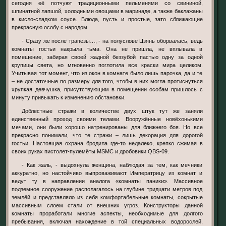
сегодня её потчуют традиционными пельменями со свининой,
шпинатной лапшой, холодными овощами в маринаде, а также баклажаны
в кисло-сладком соусе. Блюда, пусть и простые, зато сближающие
прекрасную особу с народом.
- Сразу же после трапезы…, - на полуслове Цзянь оборвалась, ведь
комнаты гостьи накрыла тьма. Она не пришла, не вплывала в
помещение, забирая своей жадной беззубой пастью одну за одной
крупицы света, но мгновенно поглотила все краски мира целиком.
Учитывая тот момент, что из окон в комнате было лишь парочка, да и те
– не достаточные по размеру для того, чтобы в них могла протиснуться
хрупкая девчушка, присутствующим в помещении особам пришлось с
минуту привыкать к изменению обстановки.
Доблестные стражи в количестве двух штук тут же заняли
единственный проход своими телами. Вооружённые новёхонькими
мечами, они были хорошо натренированы для ближнего боя. Но все
прекрасно понимали, что те стражи – лишь декорация для дорогой
гостьи. Настоящая охрана бродила где-то недалеко, крепко сжимая в
своих руках пистолет-пулемёты MSMC и дробовики QBS-09.
- Как жаль, - выдохнула женщина, наблюдая за тем, как мечники
аккуратно, но настойчиво выпроваживают Императрицу из комнат и
ведут ту в направлении аналога «комнаты паники». Массивное
подземное сооружение располагалось на глубине тридцати метров под
землёй и представляло из себя комфортабельные комнаты, сокрытые
массивным слоем стали от внешних угроз. Конструкторы данной
комнаты проработали многие аспекты, необходимые для долгого
пребывания, включая нахождение в той специальных водорослей,