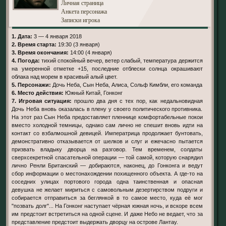
Личная страница
Анкета персонажа
Записки игрока
1. Дата:
3 — 4 января 2018
2. Время старта:
19:30 (3 января)
3. Время окончания:
14:00 (4 января)
4. Погода:
тихий спокойный вечер, ветер слабый, температура держится
на умеренной отметке +15, последние отблески солнца окрашивают
облака над морем в красивый алый цвет.
5. Персонажи:
Дочь Неба, Сын Неба, Алиса, Сольф Кимбли, его команда
6. Место действия:
Южный Китай, Гонконг
7. Игровая ситуация:
прошло два дня с тех пор, как недальновидная
Дочь Неба вновь оказалась в плену у своего политического противника.
На этот раз Сын Неба предоставляет пленнице комфортабельные покои
вместо холодной темницы, однако сам лично не спешит вновь идти на
контакт со взбалмошной девицей. Императрица продолжает бунтовать,
демонстративно отказывается от шелков и слуг и ежечасно пытается
призвать владыку дворца на разговор. Тем временем, солдаты
сверхсекретной спасательной операции — той самой, которую снарядил
лично Ренли Британский — добираются, наконец, до Гонконга и ведут
сбор информации о местонахождении похищенного объекта. А где-то на
соседних улицах портового города одна таинственная и опасная
девушка не желает мириться с самовольным дезертирством подруги и
собирается отправиться за беглянкой в то самое место, куда её мог
"позвать долг"... На Гонконг наступает чёрная южная ночь, и вскоре всем
им предстоит встретиться на одной сцене. И даже Небо не ведает, что за
представление предстоит выдержать дворцу на острове Лантау.