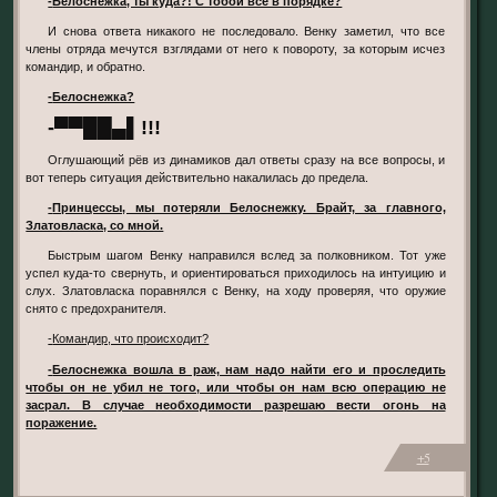
-Белоснежка, ты куда?! С тобой всё в порядке?
И снова ответа никакого не последовало. Венку заметил, что все
члены отряда мечутся взглядами от него к повороту, за которым исчез
командир, и обратно.
-Белоснежка?
-▀▀██▄▌!!!
Оглушающий рёв из динамиков дал ответы сразу на все вопросы, и
вот теперь ситуация действительно накалилась до предела.
-Принцессы, мы потеряли Белоснежку. Брайт, за главного,
Златовласка, со мной.
Быстрым шагом Венку направился вслед за полковником. Тот уже
успел куда-то свернуть, и ориентироваться приходилось на интуицию и
слух. Златовласка поравнялся с Венку, на ходу проверяя, что оружие
снято с предохранителя.
-Командир, что происходит?
-Белоснежка вошла в раж, нам надо найти его и проследить
чтобы он не убил не того, или чтобы он нам всю операцию не
засрал. В случае необходимости разрешаю вести огонь на
поражение.
+5