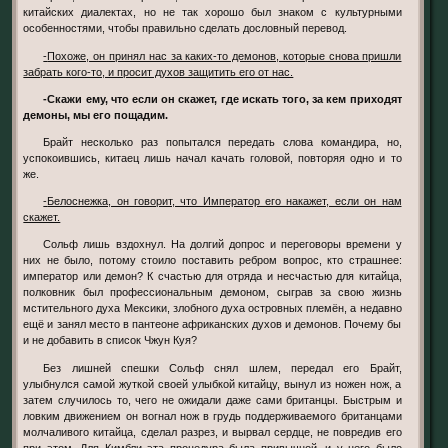
китайских диалектах, но не так хорошо был знаком с культурными
особенностями, чтобы правильно сделать дословный перевод.
-Похоже, он принял нас за каких-то демонов, которые снова пришли
забрать кого-то, и просит духов защитить его от нас.
-Скажи ему, что если он скажет, где искать того, за кем приходят
демоны, мы его пощадим.
Брайт несколько раз попытался передать слова командира, но,
успокоившись, китаец лишь начал качать головой, повторяя одно и то
же.
-Белоснежка, он говорит, что Император его накажет, если он нам
скажет.
Сольф лишь вздохнул. На долгий допрос и переговоры времени у
них не было, потому стоило поставить ребром вопрос, кто страшнее:
император или демон? К счастью для отряда и несчастью для китайца,
полковник был профессиональным демоном, сыграв за свою жизнь
мстительного духа Мексики, злобного духа островных племён, а недавно
ещё и занял место в пантеоне африканских духов и демонов. Почему бы
и не добавить в список Чжун Куя?
Без лишней спешки Сольф снял шлем, передал его Брайт,
улыбнулся самой жуткой своей улыбкой китайцу, вынул из ножен нож, а
затем случилось то, чего не ожидали даже сами британцы. Быстрым и
ловким движением он вогнал нож в грудь поддерживаемого британцами
молчаливого китайца, сделал разрез, и вырвал сердце, не повредив его
при этом. Для Кимбли эта процедура была привычной, и у него было