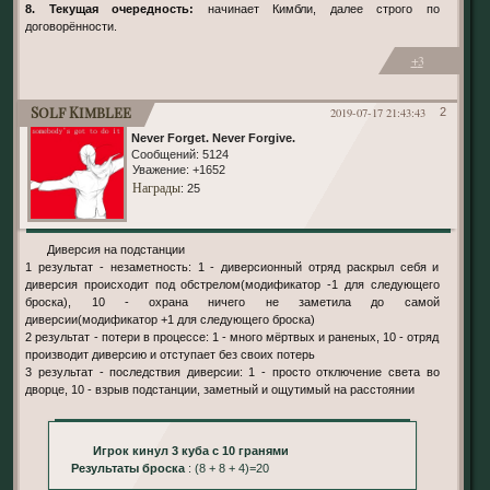
8. Текущая очередность:
начинает Кимбли, далее строго по
договорённости.
+3
Solf Kimblee
2019-07-17 21:43:43
2
Never Forget. Never Forgive.
Сообщений:
5124
Уважение:
+1652
Награды
: 25
Диверсия на подстанции
1 результат - незаметность: 1 - диверсионный отряд раскрыл себя и
диверсия происходит под обстрелом(модификатор -1 для следующего
броска), 10 - охрана ничего не заметила до самой
диверсии(модификатор +1 для следующего броска)
2 результат - потери в процессе: 1 - много мёртвых и раненых, 10 - отряд
производит диверсию и отступает без своих потерь
3 результат - последствия диверсии: 1 - просто отключение света во
дворце, 10 - взрыв подстанции, заметный и ощутимый на расстоянии
Игрок кинул 3 куба с 10 гранями
Результаты броска
: (8 + 8 + 4)=20