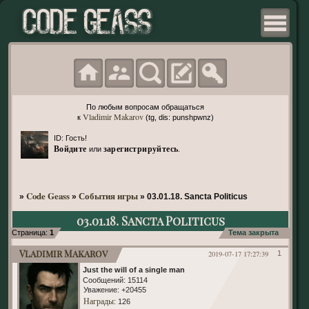
По любым вопросам обращаться
Vladimir Makarov
к
(tg, dis: punshpwnz)
ID: Гость!
Войдите
зарегистрируйтесь
или
.
Code Geass
События игры
»
»
»
03.01.18. Sancta Politicus
03.01.18. Sancta Politicus
Страница:
1
Тема закрыта
Vladimir Makarov
2019-07-17 17:27:39
1
Just the will of a single man
Сообщений:
15114
Уважение:
+20455
Награды
: 126