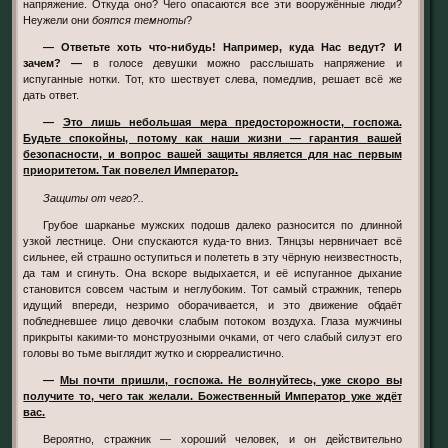
напряжение. Откуда оно? Чего опасаются все эти вооружённые люди?
Неужели они
боятся темноты
?
— Ответьте хоть что-нибудь! Например, куда Нас ведут? И
зачем? —
в голосе девушки можно расслышать напряжение и
испуганные нотки. Тот, кто шествует слева, помедлив, решает всё же
дать ответ.
—
Это лишь небольшая мера предосторожности, госпожа.
Будьте спокойны, потому как наши жизни — гарантия вашей
безопасности, и вопрос вашей защиты является для нас первым
приоритетом. Так повелел Император.
Защиты от чего?..
Грубое шарканье мужских подошв далеко разносится по длинной
узкой лестнице. Они спускаются куда-то вниз. Тянцзы нервничает всё
сильнее, ей страшно оступиться и полететь в эту чёрную неизвестность,
да там и сгинуть. Она вскоре выдыхается, и её испуганное дыхание
становится совсем частым и неглубоким. Тот самый стражник, теперь
идущий впереди, незримо оборачивается, и это движение обдаёт
побледневшее лицо девочки слабым потоком воздуха. Глаза мужчины
прикрыты какими-то монструозными очками, от чего слабый силуэт его
головы во тьме выглядит жутко и сюрреалистично.
—
Мы почти пришли, госпожа. Не волнуйтесь, уже скоро вы
получите то, чего так желали. Божественный Император уже ждёт
вас.
Вероятно, стражник — хороший человек, и он действительно