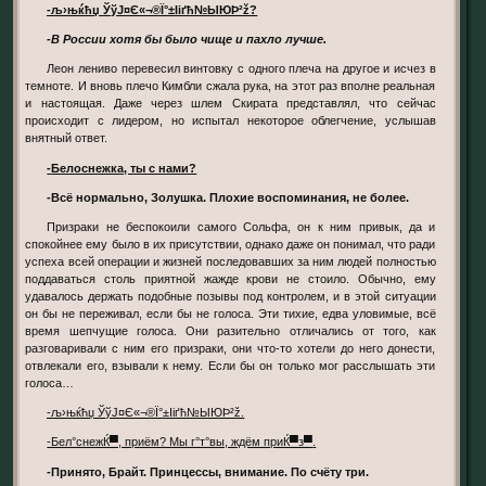
-љ›њќћџ ЎўЈ¤Є«¬­®Ї°±Ііґћ№ЫЮÞ²ž?
-В России хотя бы было чище и пахло лучше.
Леон лениво перевесил винтовку с одного плеча на другое и исчез в
темноте. И вновь плечо Кимбли сжала рука, на этот раз вполне реальная
и настоящая. Даже через шлем Скирата представлял, что сейчас
происходит с лидером, но испытал некоторое облегчение, услышав
внятный ответ.
-Белоснежка, ты с нами?
-Всё нормально, Золушка. Плохие воспоминания, не более.
Призраки не беспокоили самого Сольфа, он к ним привык, да и
спокойнее ему было в их присутствии, однако даже он понимал, что ради
успеха всей операции и жизней последовавших за ним людей полностью
поддаваться столь приятной жажде крови не стоило. Обычно, ему
удавалось держать подобные позывы под контролем, и в этой ситуации
он бы не переживал, если бы не голоса. Эти тихие, едва уловимые, всё
время шепчущие голоса. Они разительно отличались от того, как
разговаривали с ним его призраки, они что-то хотели до него донести,
отвлекали его, взывали к нему. Если бы он только мог расслышать эти
голоса…
-љ›њќћџ ЎўЈ¤Є«¬­®Ї°±Ііґћ№ЫЮÞ²ž.
-
Бел°снежЌ▀, приём? Мы г°т°вы, ждём приЌ▀з▀
.
-Принято, Брайт. Принцессы, внимание. По счёту три.