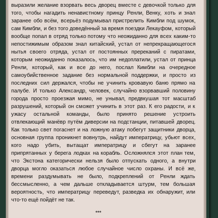
выразили желание взорвать весь дворец вместе с девочкой только для
того, чтобы нагадить ненавистному принцу Ренли, Венку, хоть и знал
заранее обо всём, всерьёз подумывал пристрелить Кимбли под шумок,
сам Кимбли, и без того доведённый за время поездки Лекауфом, который
вообще попал в отряд только потому что неожиданно для всех каким-то
непостижимым образом знал китайский, устал от непрекращающегося
нытья своего отряда, устал от постоянных пререканий с пиратами,
которым неожиданно показалось, что им недоплатили, устал от принца
Ренли, который, как и все до него, послал Кимбли на очередное
самоубийственное задание без нормальной поддержки, и просто из
последних сил держался, чтобы не учинить кровавую баню прямо на
палубе. И только Александр, человек, случайно взорвавший половину
города просто проезжая мимо, не унывал, предвкушая тот масштаб
разрушений, который он сможет учинить в этот раз. К его радости, и к
ужасу остальной команды, было принято решение устроить
отвлекающий манёвр путём диверсии на подстанции, питавшей дворец.
Как только свет погаснет и на ложную атаку побегут защитники дворца,
основная группа проникнет вовнутрь, найдут императрицу, убьют всех,
кого надо убить, вытащат императрицу и сбегут на заранее
припрятанных у берега лодках на корабль. Осложнялся этот план тем,
что Экстона категорически нельзя было отпускать одного, а внутри
дворца могло оказаться любое случайное число охраны. И всё же,
времени раздумывать не было, подкреплений от Ренли ждать
бессмысленно, а чем дальше откладывается штурм, тем большая
вероятность, что императрицу переведут, разведка их обнаружит, или
что-то ещё пойдёт не так.
***