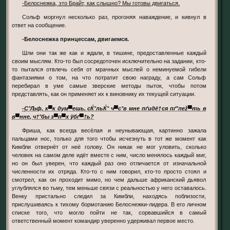
-Белоснежка, это Брайт, как слышно? Мы готовы двигаться.
Сольф моргнул несколько раз, прогоняя наваждение, и кивнул в
ответ на сообщение.
-Белоснежка принцессам, двигаемся.
Шли они так же как и ждали, в тишине, предоставленные каждый
своим мыслям. Кто-то был сосредоточен исключительно на задании, кто-
то пытался отвлечь себя от мрачных мыслей о неминуемой гибели
фантазиями о том, на что потратит свою награду, а сам Сольф
перебирал в уме самые зверские методы пыток, чтобы потом
представлять, как он применяет их к виновнику их текущей ситуации.
-С°Љф, к▀к дум▀ешь, сЌ°льЌ° ч▀с°в мне пґидё†ся пґ°леž▀ть в
в▀нне, ч†°бы з▀п▀х ўбґ▀†ь?
Фриша, как всегда весёлая и неунывающая, картинно зажала
пальцами нос, только для того чтобы исчезнуть в тот же момент как
Кимбли отвернёт от неё голову. Он никак не мог уловить, сколько
человек на самом деле идёт вместе с ним, число менялось каждый миг,
но он был уверен, что каждый раз оно отличается от изначальной
численности их отряда. Кто-то с ним говорил, кто-то просто стоял и
смотрел, как он проходит мимо, но чем дальше африканский дьявол
углублялся во тьму, тем меньше связи с реальностью у него оставалось.
Венку пристально следил за Кимбли, находясь поблизости,
прислушиваясь к тихому бормотанию Белоснежки-лидера. В его личном
списке того, что могло пойти не так, сорвавшийся в самый
ответственный момент командир уверенно удерживал первое место.