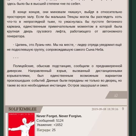
здесь было бы в высшей степени «не по себе».
В конце концов, они миновали «кишку», выйдя в относительно
просторную залу. Если бы малышка Тянцзы могла бы разглядеть хоть
что-то в непроглядной тьме, то ужаснулась бы пустоте бетонного
кармана, единственным примечательным моментом в которой была
крупная дверь грузового лифта, работающего от автономного
генератора.
- Цилинь, это Луань-няо. Мы на месте, - лидер отряда уведомил ещё
не подоспевшую группу, сопровождавшую самого Сына Неба.
- - -
Полицейские, обыскав подстанцию, сообщили о преднамеренной
диверсии. Направленный взрыв, вызванный дистанционными
взрывателями, был единственным возможным вариантом
произошедших событий. Данные были переданы не только во дворец, но
также во все необходимые инстанции. Остров зашуршал и ожил.
+3
Solf Kimblee
2019-09-08 18:39:16
9
Never Forget. Never Forgive.
Сообщений:
5124
Уважение:
+1652
Награды
: 25