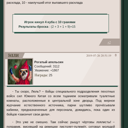
расклада, 10 - наилучший итог выпавшего расклада
Игрок кинул 4 куба с 10 гранями
Результаты броска
: (2 + 3 + 1 + 9)=15
+2
Элли
2019-07-26 20:51:19
8
Рогатый апельсин
Сообщений:
3112
Уважение:
+1867
Награды
: 25
- Ты скоро, Люль? – бойцы специального подразделения пехотных
войск сил Южного Китая со всем тщанием осматривали туалетные
комнаты, расположенные в центральной зоне дворца. Под мерное
журчание естественного источника, парни шутливо прочёсывали
кабинки, предназначенные для персонала, дожидаясь, пока один из
бойцов «закончит свои дела».
- Это уже не смешно. Там сейчас рыщут чёртовы лоялисты! –
поправив, висевший на ремешке пистолет-пулемёт, сетовал молодой