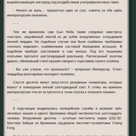
вырабатывающих кислород под воздействием ультрафиолетовых ламп.
- Ничего не жаль, - прошептал один из слуг, хомяча за обе щёки
императорские пельмени.
- - -
Тем же временем сам Сын Неба также следовал навстречу
«сестре», окружённый свитой из до зубов вооружённых сотрудников
личной гвардии. На подобные случаи они были снабжены приборами
«ночного видения», снабженными системой блокировки вспышек. В
подобном приборе шествовали и сам юноша. Под его пышными
платьями прятался шестизарядный револьвер. Расписанный золотом
дракон, обвивавший ствол оружия говорил о тщеславии своего хозяина.
- Вы уже узнали, что произошло? – вопрошал Император. Ответ
гвардейца разочаровал молодого человека.
Спустя десяток минут запустятся резервные генераторы, которые
вернут в помещение мягкий светодиодный свет. К этому же времени
императорская «чета» встретится в точке спуска к «комнате паники».
- - -
К подстанции выдвинулись полицейские службы в размере трёх
легковых машин и одного броневика общей численностью шестнадцать
человек. Вооружение десятка – штатные пистолеты марки QSZ-92.
Шестеро бойцов из броневика орудовали пистолет-пулемётами Chang
Feng.