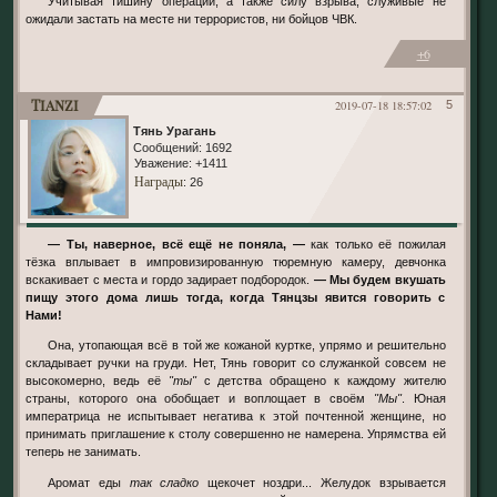
Учитывая тишину операции, а также силу взрыва, служивые не
ожидали застать на месте ни террористов, ни бойцов ЧВК.
+6
Tianzi
2019-07-18 18:57:02
5
Тянь Урагань
Сообщений:
1692
Уважение:
+1411
Награды
: 26
— Ты, наверное, всё ещё не поняла, —
как только её пожилая
тёзка вплывает в импровизированную тюремную камеру, девчонка
вскакивает с места и гордо задирает подбородок.
— Мы будем вкушать
пищу этого дома лишь тогда, когда Тянцзы явится говорить с
Нами!
Она, утопающая всё в той же кожаной куртке, упрямо и решительно
складывает ручки на груди. Нет, Тянь говорит со служанкой совсем не
высокомерно, ведь её
"ты"
с детства обращено к каждому жителю
страны, которого она обобщает и воплощает в своём
"Мы"
. Юная
императрица не испытывает негатива к этой почтенной женщине, но
принимать приглашение к столу совершенно не намерена. Упрямства ей
теперь не занимать.
Аромат еды
так сладко
щекочет ноздри... Желудок взрывается