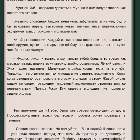
- Чует он. Ха! – старался держаться Жуэ, но и сам почувствовал, как
потеет его затылок.
Внезапно зловонная бездна зачавкала, забулькала, и из неё, будто
бы вскрытый нарыв, выскочила некто тёмный, весь перемазанный
экскрементами, с горящими угольками глаз.
Китайцы оцепенели. Каждый из них хотел пошевелиться, выхватить
своё оружие, пустить в тварь всю обойму, но страх сковал их не хуже,
чем бетонные колодки.
- Чж…чж…чж…, - только и мог трясти губой боец, в то время как
мерзкая тварь, подняв руку кверху, злобно оскалилась. Лёгкий свист, и
Жуэ падает навзничь. Маленькая струйка крови текла из его лба.
Товарищ, чьего имени вы так никогда и не узнаете, вскрикнул от боли,
когда свинцовая оса пронзила его руку, а следом и стопу. Живой, он лег
рядом со своим товарищем, лишенный возможности стрелять или же
передвигаться. Палица Чжун Куя свалила молодцев, не поднимая
лишнего шума.
- - -
Тем временем Дети Небес были уже совсем близко друг от друга.
Профессиональные вояки без всяких проблем ориентировались в
темноте.
- Совсем скоро, госпожа. Не волнуйтесь. Вы в полной безопасности,
- увещевал «голос» отряда, что вели Императрицу по длинному и
душному бетонному коридору. Любому страдальцу клаустрофобией