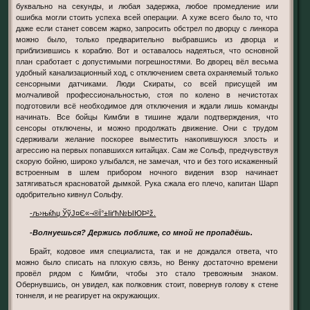
буквально на секунды, и любая задержка, любое промедление или
ошибка могли стоить успеха всей операции. А хуже всего было то, что
даже если станет совсем жарко, запросить обстрел по дворцу с линкора
можно было, только предварительно выбравшись из дворца и
приблизившись к кораблю. Вот и оставалось надеяться, что основной
план сработает с допустимыми погрешностями. Во дворец вёл весьма
удобный канализационный ход, с отключением света охраняемый только
сенсорными датчиками. Люди Скираты, со всей присущей им
молчаливой профессиональностью, стоя по колено в нечистотах
подготовили всё необходимое для отключения и ждали лишь команды
начинать. Все бойцы Кимбли в тишине ждали подтверждения, что
сенсоры отключены, и можно продолжать движение. Они с трудом
сдерживали желание поскорее выместить накопившуюся злость и
агрессию на первых попавшихся китайцах. Сам же Сольф, предчувствуя
скорую бойню, широко улыбался, не замечая, что и без того искаженный
встроенным в шлем прибором ночного видения взор начинает
затягиваться красноватой дымкой. Рука сжала его плечо, капитан Шарп
одобрительно кивнул Сольфу.
-љ›њќћџ ЎўЈ¤Є«¬­®Ї°±Ііґћ№ЫЮÞ²ž.
-Волнуешься? Держись поближе, со мной не пропадёшь.
Брайт, кодовое имя специалиста, так и не дождался ответа, что
можно было списать на плохую связь, но Венку достаточно времени
провёл рядом с Кимбли, чтобы это стало тревожным знаком.
Обернувшись, он увидел, как полковник стоит, повернув голову к стене
тоннеля, и не реагирует на окружающих.