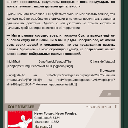
вносит коррективы, результаты которых я пока предугадать не
могу, в течение... нашей далекой деятельности.
Бувэй немного помолчал. Он действительно не мог сказать точнее, так
как сам ещё не разобрался в ситуации и не успел просчитать варианты
дальнейших действий. Однако, с ней уж точно не стоило хитрить и
начинать двойные игры на исконно её территории.
— Мы и раньше сосуществовали, госпожа Сун, и вражда ещё не
вносила смуту ни в наши, ни в ваши ряды. Заверяю вас, от имени
всех своих друзей и соратников, что эта неожиданная власть,
павшая бременем на мою скромную судьбу, не потревожит наших
сложившихся нейтральных взаимоотношений.
[nick]Люй Бувэй[/nick][status]The Otherside[/status]
[icon]https://i.imgur.com/woFaiBK.jpg[/icon][sign]
В сумраке
[/sign][fld4]✎: <a href="https://codegeass.ru/pages/id298*">Личная
страница</a>[/fld4][fld1]✎: <a href="https://codegeass.ru/viewtopic.php?
id=2491#p201934=*">Анкета персонажа</a>[/fld1]
+6
Solf Kimblee
2019-06-29 00:24:41
5
Never Forget. Never Forgive.
Сообщений:
5124
Уважение:
+1652
Награды
: 25