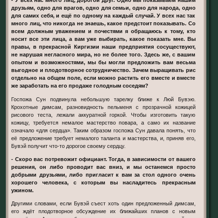
- У всех нас много лиц, дорогой друг. Одно мы показываем нашим
друзьям, одно для врагов, одно для семьи, одно для народа, одно
для самих себя, и ещё по одному на каждый случай. У всех нас так
много лиц, что никогда не знаешь, какое предстоит показывать. Со
всем должным уважением и почестями я обращаюсь к тому, кто
носит все эти лица, а вам уже выбирать, какое показать мне. Вы
правы, в прекрасной Киргизии наши предприятия сосуществуют,
не нарушая негласного мира, но не более того. Здесь же, с вашим
опытом и возможностями, мы бы могли предложить вам весьма
выгодное и плодотворное сотрудничество. Зачем выращивать рис
отдельно на общем поле, если можно растить его вместе и вместе
же заработать на его продаже голодным соседям?
Госпожа Сун подвинула небольшую тарелку ближе к Люй Бувэю.
Крохотные димсам, разновидность пельменя с прозрачной кожицей
рисового теста, лежали аккуратной горкой. Чтобы изготовить такую
кожицу, требуется немалое мастерство повара, а само их название
означало «для сердца». Таким образом госпожа Сун давала понять, что
её предложение требует немалого таланта и мастерства, и, приняв его,
Бувэй получит что-то дорогое своему сердцу.
- Скоро вас потревожит официант. Тогда, в зависимости от вашего
решения, он либо проводит вас вниз, и мы останемся просто
добрыми друзьями, либо пригласит к вам за стол одного очень
хорошего человека, с которым вы насладитесь прекрасным
ужином.
Другими словами, если Бувэй съест хоть один предложенный димсам,
его ждёт плодотворное обсуждение их ближайших планов с новым