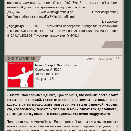
топорным администратором. О нет, Люй Бувэй — гораздо гибче, чем
кажется. И умеет подстраиваться под правила игры.
[nick]Люй Бувэй[/nick][status]The Otherside[/status]
[icon]https://i.imgur.com/woFaiBK.jpg[/icon][sign]
В сумраке
[/sign][fld4]✎: <a href="https://codegeass.ru/pages/id298*">Личная
страница</a>[/fld4][fld1]✎: <a href="https://codegeass.ru/viewtopic.php?
id=2491#p201934=*">Анкета персонажа</a>[/fld1]
+4
Solf Kimblee
2019-07-12 23:08:37
11
Never Forget. Never Forgive.
Сообщений:
5124
Уважение:
+1652
Награды
: 25
- Знаете, моя бабушка однажды учила меня, что больше всего стоит
опасаться тех людей, которые способны выслушать угрозу в свой
адрес, а затем продолжить разговор, не выдав ответной угрозы,
что, согласитесь, характеризует вас в моих глазах как достойного,
и, чего уж таить, опасного собеседника. Мы точно подружимся!
Под внешним дружелюбием Яня сложно было разглядеть истинные
мотивы и мысли, но сам он весьма талантливо создавал ощущение, что
эти истинные мотивы действительно были где-то там и стоило их