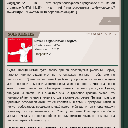
[/sign][fld4]✎: <a href="https://codegeass.ru/pages/id298*">Личная
страница</a>[/fld4][fld1]✎: <a href="https://codegeass.ru/viewtopic.php?
id=2491#p201934=*">Анкета персонажа</a>[/fld1]
+6
Solf Kimblee
2019-07-03 21:06:52
7
Never Forget. Never Forgive.
Сообщений:
5124
Уважение:
+1652
Награды
: 25
Худая морщинистая рука ловко принла протянутый рисовый шарик,
палочки крепко сжали его, но не слишком сильно, чтобы рис не
рассыпался. Движение госпожи Сун было уверенным, не оставляющим
место нерешительности и сомнениям, дающее понять, что она точно
знает, о чём говорит её собеседник. Жевать так же хорошо, как Бувэй,
она уже не могла, но к счастью рис не требовал крепких зубов, что
помогло ей не потерять лицо в столь важном разговоре. Теперь правила
приличия позволяли обменяться своими мыслями и предложениями, а
после требовалось предложить ещё какое-то блюдо, и так снова, следуя
великому закону цикличности. Увы, у госпожи Сун времени было
меньше, чем у Поднебесной, и потому вместо краткого обмена она
решила перейти ближе к сути.