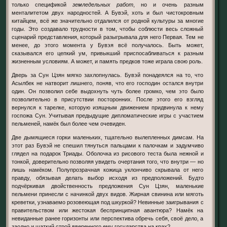
только спецификой
земледельных работ
, но и очень разным
менталитетом двух народностей. А Бувэй, хоть и был чистокровным
китайцем, всё же значительно отдалился от родной культуры за многие
годы. Это создавало трудности в том, чтобы соблюсти весь сложный
сценарий представления, который разыгрывала для него Первая. Тем не
менее, до этого момента у Бувэя всё получалось. Быть может,
сказывался его цепкий ум, привыкший приспосабливаться к разным
жизненным условиям. А может, и память предков тоже играла свою роль.
Дверь за Сун Цзян мягко захлопнулась. Бувэй понадеялся на то, что
Асылбек не натворит лишнего, поняв, что его господин остался внутри
один. Он позволил себе выдохнуть чуть более громко, чем это было
позволительно в присутствии посторонних. После этого его взгляд
вернулся к тарелке, которую изящным движением придвинула к нему
госпожа Сун. Учитывая предыдущие дипломатические игры с участием
пельменей, намёк был более чем очевиден.
Две дымящиеся горки маленьких, тщательно вылепленных димсам. На
этот раз Бувэй не спешил тянуться пальцами к палочкам и задумчиво
глядел на подарок Триады. Оболочка из рисового теста была нежной и
тонкой, доверительно позволяя увидеть очертания того, что внутри — но
лишь намёком. Полупрозрачная кожица уклончиво скрывала от него
правду, обязывая делать выбор исходя из предположений. Будто
подчёркивая двойственность предложения Сун Цзян, маленькие
пельмени принесли с начинкой двух видов. Жирная свинина или мяготь
креветки, узнаваемо розовеющая под шкуркой? Невинные заигрывания с
правительством или жестокая беспринципная авантюра? Намёк на
невиданные ранее горизонты или перспектива обречь себя, своё дело, а
заодно и шаткий строй вверенного ему государства на крах?..