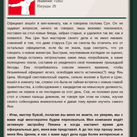
Уважение:
+1652
Награды
: 25
Официант вошёл в вип-комнату, как и говорила госпожа Сун. Он не
задавал вопросов, ничего не говорил, лишь вежливо поклонился,
поставил на стол новые блюда, забрал старые, и удалился так же, как и
появился. Янь Цин был мастером своего дела и не имел никаких
сомнений в том, что даже старуха Сун не смогла бы отличить его от
остальных официантов, если бы не знала, куда смотреть, что уж
говорить о новом министре. Быстрым, неуловимым взглядом он оценил,
какие блюда остались нетронутыми, какие лишь попробовали, а какие
полноценно поели, составив из увиденного своё понимание прошедшей
беседы. Ему потребовалось совсем немного времени, чтобы
безымянный официант исчез, освободив место истинному(?) лицу Янь
Цина. Молодой светловолосый парень, сильно моложе и Бувэя и Цзян,
вошёл в комнату так, словно это была не тайная встреча с новым главой
правительства, а собеседование с кандидатом на невысокую должность,
далеко не первое и не последнее за этот день. Сев, он положил руки на
стол и сложил пальцы домиком, не говоря при этом ни слова, изучая
своего собеседника внимательнее и давая тому время изучить самого
Яня.
- Итак, мистер Бувэй, полагаю вы меня не знаете, но уверяю, мы с
вами ещё многократно будем пересекаться. Моя компания ведёт
активную застройку Пекина и когда настанет время для
официальных дел, меня вам представят. А до тех пор прошу знать
меня Янь Цинем, и нас с вами ждут дела куда более интересные и