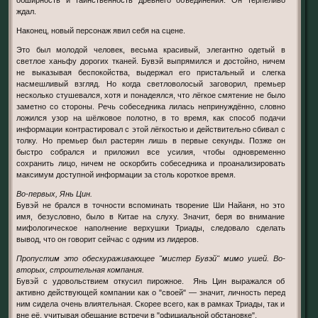
ждал.
Наконец, новый персонаж явил себя на сцене.
Это был молодой человек, весьма красивый, элегантно одетый в
светлое ханьфу дорогих тканей. Бувэй выпрямился и достойно, ничем
не выказывая беспокойства, выдержал его пристальный и слегка
насмешливый взгляд. Но когда светловолосый заговорил, премьер
несколько стушевался, хотя и понадеялся, что лёгкое смятение не было
заметно со стороны. Речь собеседника лилась непринуждённо, словно
ложился узор на шёлковое полотно, в то время, как способ подачи
информации контрастировал с этой лёгкостью и действительно сбивал с
толку. Но премьер был растерян лишь в первые секунды. Позже он
быстро собрался и приложил все усилия, чтобы одновременно
сохранить лицо, ничем не оскорбить собеседника и проанализировать
максимум доступной информации за столь короткое время.
Во-первых, Янь Цин.
Бувэй не брался в точности вспоминать творение Ши Найаня, но это
имя, безусловно, было в Китае на слуху. Значит, беря во внимание
мифологическое наполнение верхушки Триады, следовало сделать
вывод, что он говорит сейчас с одним из лидеров.
Пропустим это обескураживающее "мистер Бувэй" мимо ушей. Во-
вторых, строительная компания.
Бувэй с удовольствием откусил пирожное. Янь Цин выражался об
активно действующей компании как о "своей" — значит, личность перед
ним сидела очень влиятельная. Скорее всего, как в рамках Триады, так и
вне её, учитывая обещание встречи в "официальной обстановке".