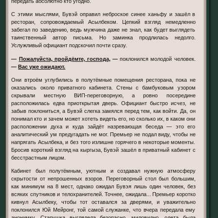
передать абсолютно кто угодно.
С этими мыслями, Бувэй оправил неброское синее ханьфу и зашёл в
ресторан, сопровождаемый Асылбеком. Цепкий взгляд немедленно
забегал по заведению, ведь мужчина даже не знал, как будет выглядеть
таинственный автор письма. Но заминка продлилась недолго.
Услужливый официант подскочил почти сразу.
—
Пожалуйста, пройдёмте, господа,
—
поклонился молодой человек.
—
Вас уже ожидают.
Они втроём углубились в полутёмные помещения ресторана, пока не
оказались около приватного кабинета. Стены с бамбуковым узором
скрывали местную ВИП-переговорную, а ровно посередине
расположилась едва приоткрытая дверь. Официант быстро исчез, не
забыв поклониться, а Бувэй слегка замялся перед тем, как войти. Да, он
понимал кто и зачем может хотеть видеть его, но сколько их, в каком они
расположении духа и куда зайдёт назревающая беседа — это его
аналитический ум предугадать не мог. Премьер не подал виду, чтобы не
напрягать Асылбека, и без того излишне горячего в некоторые моменты.
Бросив короткий взгляд на кыргыза, Бувэй зашёл в приватный кабинет с
бесстрастным лицом.
Кабинет был полутёмным, уютным и создавал нужную атмосферу
скрытости от непрошенных взоров. Переговорный стол был большим,
как минимум на 8 мест, однако ожидал Бувэя лишь один человек, без
всяких спутников и телохранителей. Точнее, ожидала... Премьер коротко
кивнул Асылбеку, чтобы тот оставался за дверями, и уважительно
поклонился Юй Мейронг, той самой служанке, что вчера передала ему
анонимку. Старушка выглядела безопасно, миловидно, одета была