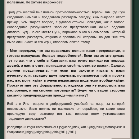
полезные. Не хотите пирожное?
Тридцать шестой был полной противоположностью Первой. Там, где Сун
создавала намёки и предлагала разгадать загадку, Янь выдавал ответ
прежде, чем задаст вопрос, с удовольствием наблюдая, как в голове
собеседника разрушается заранее представленная линия ведения
диалога. Будь на его месте Сунь, пирожное было бы символом, который
предстояло разгадать, откусив с правильной стороны, но для Яня это
было лишь частью его игры, способом сбит с толку.
- Мне передали, что вы правильно поняли наше предложение, и
готовы выслушать больше подробностей. Если вы хотите делать
тут то же, что у себя в Киргизии, вам точно пригодится помощь
друзей, а нам, в ответ, пригодится свой человек во власти. Однако,
должен предупредить, что если вы захотите играть с нами
нечестно или, страшно даже подумать, попытаетесь пойти против
нас, вас могут найти в очень некрасивом виде, если вообще найду.
Простите мне эту формальность, надеюсь она не испортила вам
настроение, и мы сможем поговорить? Будут ли с вашей стороны
какие-то предупреждения прежде чем я начну?
Всё это Янь говорил с добродушной улыбкой на лице, за которой
невозможно было понять ни насколько он серьёзен, ни какие цели
преследует ведя разговор вот так, вопреки всем устоявшимся
традициям дипломатии?
[icon]https://i.imgur.com/Nr0xUoO.jpg[/icon][nick]Yan Qing[/nick][status]Skillfull
Star[/status][sign] [/sign][fld4] [/fld4][fld1] [/fld1]