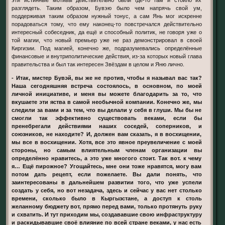
разглядеть. Таким образом, Бувэю было чем напрячь свой ум,
поддерживая таким образом нужный тонус, а сам Янь мог искренне
порадоваться тому, что ему наконец-то повстречался действительно
интересный собеседник, да ещё и способный политик, не говоря уже о
той магии, что новый премьер уже не раз демонстрировал в своей
Киргизии. Под магией, конечно же, подразумевались определённые
финансовые и внутриполитические действия, из-за которых новый глава
правительства и был так интересен Звёздам в целом и Яню лично.
- Итак, мистер Бувэй, вы же не против, чтобы я называл вас так?
Наша сегодняшняя встреча состоялось, в основном, по моей
личной инициативе, и меня вы можете благодарить за то, что
вкушаете эти яства в самой необычной компании. Конечно же, мы
следили за вами и за тем, что вы делали у себя в глуши. Мы бы не
смогли так эффективно существовать веками, если бы
пренебрегали действиями наших соседей, соперников, и
союзников, не находите? И, должен вам сказать, я в восхищении,
мы все в восхищении. Хотя, все это явное преувеличение с моей
стороны, но самым влиятельным членам организации вы
определённо нравитесь, а это уже многого стоит. Так вот. к чему
я… Ещё пирожное? Угощайтесь, мне они тоже нравятся, могу вам
потом дать рецепт, если пожелаете. Вы дали понять, что
заинтересованы в дальнейшем развитии того, что уже успели
создать у себя, но вот незадача, здесь и сейчас у вас нет столько
времени, сколько было в Кыргызстане, а доступ к столь
желанному бюджету вот, прямо перед вами, только протянуть руку
и схватить. И тут приходим мы, создававшие свою инфраструктуру
и раскидывавшие своё влияние по всей стране веками, у нас есть