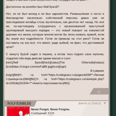
Достаточно ли
голоден
был Люй Бувэй?
Нет, он не был молод и не был идеалистом. Размышления о чести и
благородстве касательно собственной персоны давно уже не
преследовали китайца столь мучительно, как десяток лет назад. Но всё
же, по-настоящему сотрудничать с организованной преступной
группировкой высшего порядка — это новый поворот на извилистой
дорожке его жизни, которую многие могли бы легко назвать кривой, если
бы знали все подробности. Готов ли премьер на этот риск? Готов ли
поставить на кон всё, что имеет, ради зыбкой, не факт, что достижимой
цели?
С минуту Бувэй сидел в тишине, а потом тихо поднял свои палочки,
подцепил оба вида димсам одним махом и съел.
[nick]Люй Бувэй[/nick][status]The Otherside[/status]
[icon]https://i.imgur.com/woFaiBK.jpg[/icon][sign]
В сумраке
[/sign][fld4]✎: <a href="https://codegeass.ru/pages/id298*">Личная
страница</a>[/fld4][fld1]✎: <a href="https://codegeass.ru/viewtopic.php?
id=2491#p201934=*">Анкета персонажа</a>[/fld1]
+3
Solf Kimblee
2019-07-11 23:05:32
9
Never Forget. Never Forgive.
Сообщений:
5124