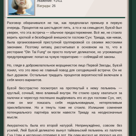
Уважение:
+1411
Награды
: 26
Разговор оборачивался не так, как предполагал премьер в первую
очередь. Процентов на шестьдесят пять, а то и на семьдесят, Бувэй был
уверен, что эта встреча — обычное предостережение. Всё же, не стоило
верить кроткой и безобидной внешности госпожи Сун: Триада, как-никак,
была организованной преступной группировкой со своими жестокими
законами. Поэтому китаец рассчитывал в основном на то, что в
ресторане "Din Tai Fung" он просто получит деликатное, но угрожающее
предупреждение: попал на чужую территорию — соблюдай её законы.
Но, глядя в доброжелательное морщинистое лицо Первой Звезды, Бувэй
понял, что это явно не главный повод для сегодняшней встречи. Он не
был дураком. Остальные тридцать процентов вероятностей включали в
себя много вариантов.
Бувэй бесстрастно посмотрел на протянутый к нему пельмень —
круглый, сочный, явно влажный внутри. Не стоило сразу хвататься за
палочки и чересчур поспешно выдёргивать его из рук госпожи Сун, нет,
этим он мог показать себя недальновидным, нетерпеливым
прихлебателем. Но и тянуть тоже не стоило. Излишние сомнения
потенциального партнёра могли навести Триаду на неоднозначные
мысли.
Аккуратность была его второй натурой. Непринуждённо, совсем без
усилий, Люй Бувэй деликатно вынул тайваньский пельмень из палочек
Сун Цзян и неспешно отправил в рот. Ни один мускул не дрогнул на его