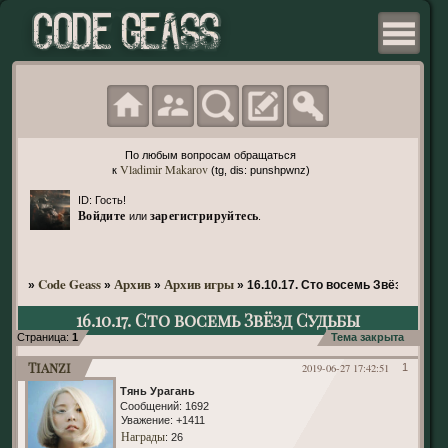
По любым вопросам обращаться
Vladimir Makarov
к
(tg, dis: punshpwnz)
ID: Гость!
Войдите
зарегистрируйтесь
или
.
Code Geass
Архив
Архив игры
»
»
»
»
16.10.17. Сто восемь Звёзд Судь
16.10.17. Сто восемь Звёзд Судьбы
Страница:
1
Тема закрыта
Tianzi
2019-06-27 17:42:51
1
Тянь Урагань
Сообщений:
1692
Уважение:
+1411
Награды
: 26