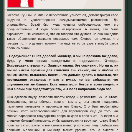
Госпожа Сун ни на миг не переставала улыбаться, демонстрируя своё
радушие и удовлетворение складывающимся разговором. Да,
определённо, Бувэй был куда лучшим собеседником, чем его
предшественник. И куда более осторожным. А может, это была
скромность. Не исключено, что он говорил что думает, но она находила
такое объяснение излишне поверхностным. Скорее, он думал, что
говорит то, что думает, потому что ещё не готов узреть вглубь озера
своих амбиций.
- Недоумение? О нет, дорогой министр, я бы не прожила так долго,
будь у меня время находиться в недоумении. Отнюдь.
Встревожена, вероятно. Заинтригована, без сомнения. Но ни я, ни
вы не имеем времени для смятения. Вы сейчас, как и любой на
вашем месте, пытаетесь понять, что дальше делать с властью, что
неожиданно оказалась у вас в руках, но вы забываете, что
случайностей не бывает. Есть лишь воля богов и воля людей, и
нам с вами ещё предстоит узнать, чья воля направила сюда вас.
Она сделала паузу, позволяя внести блюда и разместить их на столе.
Дождавшись, когда обслуга покинет комнату, она ловко подцепила
палочками пельмень и протянула его Бувэю. Это был необычайно
важный жест, использовавшийся для переговоров ещё до того, как
многие варварские государства впервые дали о себе знать. Выбери она
слишком большой пельмень, он бы развалился на весу, как только Бувэй
попытается его взять, и тем самым министр потеряет лицу. Выбери она
слишком маленький, и министр может уронить его, а вместе с