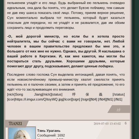
пельменем упадёт и его лицо. Будь выбранный ею пельмень очевидно
идеальным, она дала бы понять, что делает Бувэю поблажку, тем самым
не дав ему шанса показать своё лицо. Потому, приняв верное решение,
Сун моментально выбрала тот пельмень, который будет казаться
опасным для передачи, но не упадёт и не развалится, дав им обоим
сохранить лицо и продолжить переговоры.
-О, мой дорогой министр, но если бы я хотела просто
нейтралитета, мы бы сейчас с вами не говорили, нет. Любой
человек в вашем правительстве предложил бы мне это, и
большего от них мне не нужно. Однако, вы другой. Я наслышана о
вашей работе в Киргизии. И, как мне кажется, мы могли бы
постараться стать друзьями. Хорошими друзьями, которые
помогают друг другу, подсказывают, делают ценные
подарки
.
Последнее слово госпожа Сун выделила интонацией, давая понять, что
если новоиспечённому премьер-министру хватит смелости принять
пельмень из е палочек своими, а затем и принять её предложение, то его
ждёт что-то заслуживающее его внимания.
[nick]Song Jiang[/nick][status]呼保義[/status]
[icon]https://i.imgur.com/QItoyWQ.jpg[/icon][sign] [/sign][fld4] [/fld4][fld1] [/fld1]
+4
Tianzi
2019-07-03 13:43:02
6
Тянь Урагань
Сообщений:
1692