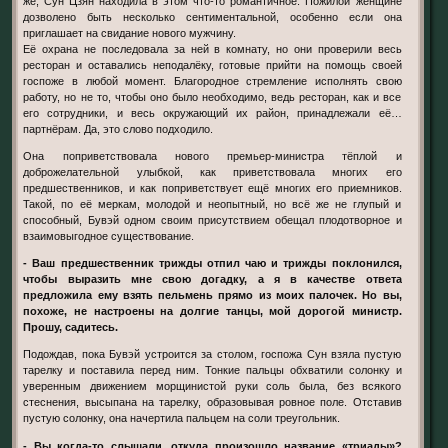
же, Сун Цзян находила в этом что-то романтичное. Пожилой женщине
дозволено быть несколько сентиментальной, особенно если она
приглашает на свидание нового мужчину.
Её охрана не последовала за ней в комнату, но они проверили весь
ресторан и оставались неподалёку, готовые прийти на помощь своей
госпоже в любой момент. Благородное стремление исполнять свою
работу, но не то, чтобы оно было необходимо, ведь ресторан, как и все
его сотрудники, и весь окружающий их район, принадлежали её…
партнёрам. Да, это слово подходило.
Она поприветствовала нового премьер-министра тёплой и
доброжелательной улыбкой, как приветствовала многих его
предшественников, и как поприветствует ещё многих его приемников.
Такой, по её меркам, молодой и неопытный, но всё же не глупый и
способный, Бувэй одном своим присутствием обещал плодотворное и
взаимовыгодное существование.
- Ваш предшественник трижды отпил чаю и трижды поклонился,
чтобы выразить мне свою догадку, а я в качестве ответа
предложила ему взять пельмень прямо из моих палочек. Но вы,
похоже, не настроены на долгие танцы, мой дорогой министр.
Прошу, садитесь.
Подождав, пока Бувэй устроится за столом, госпожа Сун взяла пустую
тарелку и поставила перед ним. Тонкие пальцы обхватили солонку и
уверенным движением морщинистой руки соль была, без всякого
стеснения, высыпана на тарелку, образовывая ровное поле. Отставив
пустую солонку, она начертила пальцем на соли треугольник.
- Вы когда-то слышали, откуда произошло название «триады»?