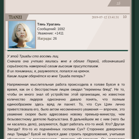
+4
Tianzi
2019-07-12 13:41:31
10
Тянь Урагань
Сообщений:
1692
Уважение:
+1411
Награды
: 26
У этой Триады сто восемь лиц.
Сначала она учтиво явилась мне в облике Первой, обозначившей
серьёзность намерений своим высоким присутствием.
В их понимании, я, разумеется, попался на крючок.
Каким лицом обернётся ко мне Триада теперь?
Напряженная мыслительная работа происходила в голове Бувэя в то
время, как он с бесстрастным лицом ожидал "перемены блюд". Не то,
чтобы он много знал об устройстве этой организации, но известное
количество лидеров однозначно давало понять, что полным
единообразием здесь вряд ли пахнет. То, что Сун Цзян лично
приветствовала его, было актом несомненного уважения — впрочем, это
уважение скорее было адресовано новому премьер-министру, чем
безызвестному деятелю Кыргызстана. В дальнейшем же с ним (чего бы
ни касалось дело), разумеется, будет работать кто-то иной. Кто? Другая
Звезда? Кто-то из подчинённых госпожи Сун? Стороннее доверенное
лицо Триады? Бувэй не брался даже строить предположения, учитывая
обширность и таинственность древнего объединения. Он терпеливо