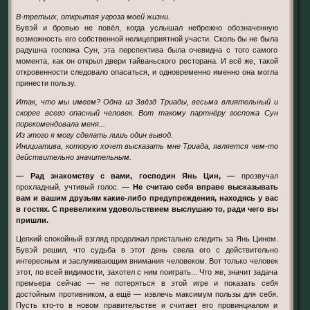
В-третьих, открытая угроза моей жизни.
Бувэй и бровью не повёл, когда услышал небрежно обозначенную
возможность его собственной нелицеприятной участи. Сколь бы не была
радушна госпожа Сун, эта перспектива была очевидна с того самого
момента, как он открыл двери тайваньского ресторана. И всё же, такой
откровенности следовало опасаться, и одновременно именно она могла
принести пользу.
Итак, что мы имеем? Одна из Звёзд Триады, весьма влиятельный и
скорее всего опасный человек. Вот такому партнёру госпожа Сун
порекомендовала меня...
Из этого я могу сделать лишь один вывод.
Инициатива, которую хочет высказать мне Триада, является чем-то
действительно значительным.
— Рад знакомству с вами, господин Янь Цин, —
прозвучал
прохладный, учтивый голос.
— Не считаю себя вправе высказывать
вам и вашим друзьям какие-либо предупреждения, находясь у вас
в гостях. С превеликим удовольствием выслушаю то, ради чего вы
пришли.
Цепкий спокойный взгляд продолжал пристально следить за Янь Цинем.
Бувэй решил, что судьба в этот день свела его с действительно
интересным и заслуживающим внимания человеком. Вот только человек
этот, по всей видимости, захотел с ним поиграть... Что же, значит задача
премьера сейчас — не потеряться в этой игре и показать себя
достойным противником, а ещё — извлечь максимум пользы для себя.
Пусть кто-то в новом правительстве и считает его провинциалом и