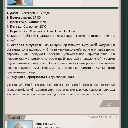
1. Дата:
16 октября 2017 года
2. Время старта:
17:00
3. Время окончания:
19:00
4. Погода:
Солнечно, 13°С
5. Персонажи:
Люй Бувэй, Сун Цзян, Янь Цин
6. Место действия:
Китайская Федерация, Пекин, ресторан "Din Tai
Fung"
7. Игровая ситуация:
Новый премьер-министр Китайской Федерации
осваивается в должности. Спустя несколько дней после его прибытия из
Киргизии, он получает весьма уважительное приглашение на
неформальную встречу в известный ресторан, знаменитый своими
вкуснейшими пельменями. Кто в Пекине может интересоваться никому
доселе неизвестным экономистом? Впрочем, кажется, Бувэй этого
приглашения ожидал.
8. Текущая очередность:
По договорённости.
Созданный мной эпизод не влечет за собой серьезных сюжетных
последствий. Мной гарантируется соответствие шаблону названия эпизода
и полное заполнение шапки эпизода на момент завершения эпизода
+2
Tianzi
2019-06-27 23:20:27
2
Тянь Урагань
Сообщений:
1692