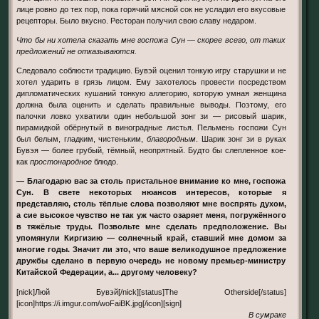
лице ровно до тех пор, пока горячий мясной сок не усладил его вкусовые
рецепторы. Было вкусно. Ресторан получил свою славу недаром.
Что бы ни хотела сказать мне госпожа Сун — скорее всего, от таких
предложений не отказываются.
Следовало соблюсти традицию. Бувэй оценил тонкую игру старушки и не
хотел ударить в грязь лицом. Ему захотелось провести посредством
дипломатических кушаний тонкую аллегорию, которую умная женщина
должна была оценить и сделать правильные выводы. Поэтому, его
палочки ловко ухватили один небольшой зонг зи — рисовый шарик,
пирамидкой обёрнутый в виноградные листья. Пельмень госпожи Сун
был белым, гладким, чистеньким,
благородным
. Шарик зонг зи в руках
Бувэя — более грубый, тёмный, неопрятный. Будто бы слепленное кое-
как
простонародное
блюдо.
— Благодарю вас за столь пристальное внимание ко мне, госпожа
Сун. В свете некоторых нюансов интересов, которые я
представляю, столь тёплые слова позволяют мне воспрять духом,
а сие высокое чувство не так уж часто озаряет меня, погружённого
в тяжёлые труды. Позвольте мне сделать предположение. Вы
упомянули Киргизию — солнечный край, ставший мне домом за
многие годы. Значит ли это, что ваше великодушное предложение
дружбы сделано в первую очередь не новому премьер-министру
Китайской Федерации, а... другому человеку?
[nick]Люй Бувэй[/nick][status]The Otherside[/status]
[icon]https://i.imgur.com/woFaiBK.jpg[/icon][sign]
В сумраке