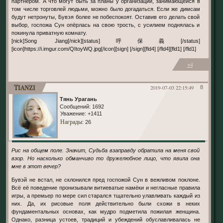
партнёром. А что могут быть за планы у организации, занимающейся в
том числе торговлей людьми, можно было догадаться. Если же димсам
будут нетронуты, Бувэя более не побеспокоят. Оставив его делать свой
выбор, госпожа Сун опёрлась на свою трость, с усилием поднялась и
покинула приватную комнату.
[nick]Song Jiang[/nick][status]呼保義[/status]
[icon]https://i.imgur.com/QItoyWQ.jpg[/icon][sign] [/sign][fld4] [/fld4][fld1] [/fld1]
+4
Tianzi
2019-07-03 22:15:49
8
Тянь Урагань
Сообщений:
1692
Уважение:
+1411
Награды
: 26
Рис на общем поле. Значит, Судьба взаправду обратила на меня свой
взор. Но насколько обманчиво то дружелюбное лицо, что явила она
мне в этот вечер?
Бувэй не встал, не склонился пред госпожой Сун в вежливом поклоне.
Всё её поведение пронизывали витиеватые намёки и негласные правила
игры, а премьер по мере сил старался тщательно улавливать каждый из
них. Да, их рисовые поля действительно были схожи в неких
фундаментальных основах, как мудро подметила пожилая женщина.
Однако, разница устоев, традиций и убеждений обуславливалась не