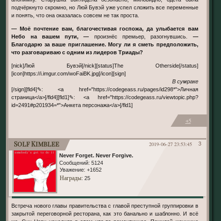
подчёркнуто скромно, но Люй Бувэй уже успел сложить все переменные
и понять, что она оказалась совсем не так проста.
— Моё почтение вам, благочестивая госпожа, да улыбается вам
Небо на вашем пути, —
произнёс премьер, разогнувшись.
—
Благодарю за ваше приглашение. Могу ли я сметь предположить,
что разговариваю с одним из лидеров Триады?
[nick]Люй Бувэй[/nick][status]The Otherside[/status]
[icon]https://i.imgur.com/woFaiBK.jpg[/icon][sign]
В сумраке
[/sign][fld4]✎: <a href="https://codegeass.ru/pages/id298*">Личная
страница</a>[/fld4][fld1]✎: <a href="https://codegeass.ru/viewtopic.php?
id=2491#p201934=*">Анкета персонажа</a>[/fld1]
+5
Solf Kimblee
2019-06-27 23:53:45
3
Never Forget. Never Forgive.
Сообщений:
5124
Уважение:
+1652
Награды
: 25
Встреча нового главы правительства с главой преступной группировки в
закрытой переговорной ресторана, как это банально и шаблонно. И всё