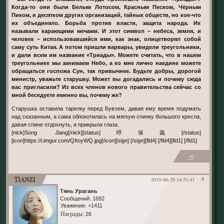
Когда-то они были Белым Лотосом, Красным Песком, Чёрным
Пиком, и десятком других организаций, тайных обществ, но кое-что
их объединяло. Борьба против власти, защита народа. Их
называли карающими мечами. И этот символ – небеса, земля, и
человек – использовавшийся ими, как знак, олицетворял собой
саму суть Китая. А потом пришли варвары, увидели треугольники,
и дали всем им название «Триады». Можете считать, что в нашем
треугольнике мы занимаем Небо, а ко мне лично наедине можете
обращаться госпожа Сун, так привычнее. Будьте добры, дорогой
министр, уважьте старушку. Может вы догадались и почему сюда
вас пригласили? Из всех членов нового правительства сейчас со
мной беседуете именно вы, почему же?
Старушка оставила тарелку перед Бувэем, давая ему время подумать
над сказанным, а сама облокотилась на мягкую спинку большого кресла,
давая спине отдохнуть, и прикрыла глаза.
[nick]Song Jiang[/nick][status]呼保義[/status]
[icon]https://i.imgur.com/QItoyWQ.jpg[/icon][sign] [/sign][fld4] [/fld4][fld1] [/fld1]
+6
Tianzi
2019-06-28 14:51:43
4
Тянь Урагань
Сообщений:
1692
Уважение:
+1411
Награды
: 26