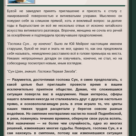
Бувэй не замедлил принять приглашение и присесть к столу с
лакированной поверхностью и витиеватыми узорами. Мысленно он
пожурил себя за слишком прямой, хоть и вежливый вопрос: за долгие
годы в Кыргызстане он всё же несколько отвык от исконно китайского
искусства витиеватого разговора. Впрочем, женщина не сочла его речей
за оскорбление и подтвердила прозвучавшее предположение.
"Госпожа Сун... ну конечно".
Было ли Юй Мейронг настоящим именем
старушки, Бувэй не знал и знать не мог, однако то, как она предложила
себя называть, немедленно расставило всё в голове премьера на места.
Никаких непрошенных догадок он озвучивать, конечно, не стал, но на
собеседницу посмотрел новым, иным взглядом.
"Сун Цзян, значит. Госпожа Первая Звезда".
— Разумеется, досточтимая госпожа Сун, я смею предполагать, с
какой целью был приглашён провести время в вашем
исключительно приятном обществе. Думаю, что сложившаяся
ситуация повергла вас в недоумение. Наши интересы, сферы
нашего влияния никогда не сталкивались друг с другом настолько
прямо, и основополагающую роль в этом играло то, что цветы
наших тяжких трудов расцветали у берегов совсем разных
водоёмов. Но смятение неотвратимо настигло покой Поднебесной,
и реки, повинуясь течению времени, обернули свои русла вспять.
Моё назначение — не более чем случайность, одно из многих
решений, изменивших многие судьбы. Поверьте, госпожа Сун, я и
сам нахожусь в смятении, потому как изменившаяся ситуация