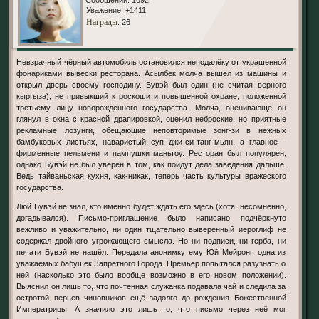
Уважение:
+1411
Награды
: 26
Невзрачный чёрный автомобиль остановился неподалёку от украшенной
фонариками вывески ресторана. Асылбек молча вышел из машины и
открыл дверь своему господину. Бувэй был один (не считая верного
кыргыза), не привыкший к роскоши и повышенной охране, положенной
третьему лицу новорожденного государства. Молча, оценивающе он
глянул в окна с красной драпировкой, оценил неброские, но приятные
рекламные лозунги, обещающие неповторимые зонг-зи в нежных
бамбуковых листьях, наваристый суп джи-си-танг-мьян, а главное -
фирменные пельмени и пампушки маньтоу. Ресторан был популярен,
однако Бувэй не был уверен в том, как пойдут дела заведения дальше.
Ведь тайваньская кухня, как-никак, теперь часть культуры вражеского
государства.
Люй Бувэй не знал, кто именно будет ждать его здесь (хотя, несомненно,
догадывался). Письмо-приглашение было написано подчёркнуто
вежливо и уважительно, ни один тщательно выверенный иероглиф не
содержал двойного угрожающего смысла. Но ни подписи, ни герба, ни
печати Бувэй не нашёл. Передала анонимку ему Юй Мейронг, одна из
уважаемых бабушек Запретного Города. Премьер попытался разузнать о
ней (насколько это было вообще возможно в его новом положении).
Выяснил он лишь то, что почтенная служанка подавала чай и следила за
остротой перьев чиновников ещё задолго до рождения Божественной
Императрицы. А значило это лишь то, что письмо через неё мог