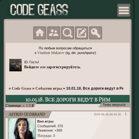
По любым вопросам обращаться
Vladimir Makarov
к
(tg, dis: punshpwnz)
ID: Гость!
Войдите
зарегистрируйтесь
или
.
Code Geass
События игры
»
»
»
10.01.18. Все дороги ведут в Рим
10.01.18. Все дороги ведут в Рим
«
1
2
Тема закрыта
Страница:
3
Astrid Gudbrand
2019-06-26 00:44:18
1
Вне игры
Сообщений:
370
Уважение:
+368
Награды
: 3