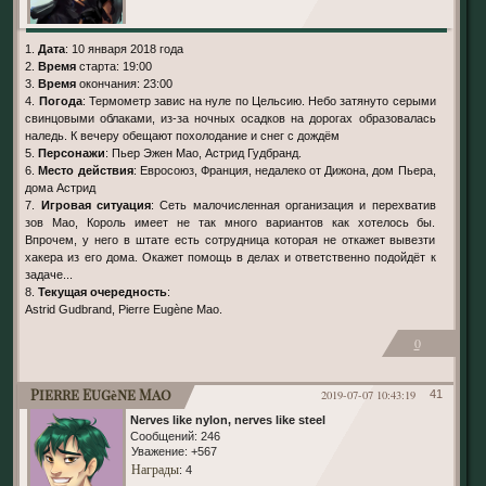
1.
Дата
: 10 января 2018 года
2.
Время
старта: 19:00
3.
Время
окончания: 23:00
4.
Погода
: Термометр завис на нуле по Цельсию. Небо затянуто серыми
свинцовыми облаками, из-за ночных осадков на дорогах образовалась
наледь. К вечеру обещают похолодание и снег с дождём
5.
Персонажи
: Пьер Эжен Мао, Астрид Гудбранд.
6.
Место действия
: Евросоюз, Франция, недалеко от Дижона, дом Пьера,
дома Астрид
7.
Игровая ситуация
: Сеть малочисленная организация и перехватив
зов Мао, Король имеет не так много вариантов как хотелось бы.
Впрочем, у него в штате есть сотрудница которая не откажет вывезти
хакера из его дома. Окажет помощь в делах и ответственно подойдёт к
задаче...
8.
Текущая очередность
:
Astrid Gudbrand, Pierre Eugène Mao.
0
Pierre Eugène Mao
2019-07-07 10:43:19
41
Nerves like nylon, nerves like steel
Сообщений:
246
Уважение:
+567
Награды
: 4