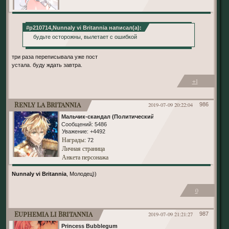
#p210714,Nunnaly vi Britannia написал(а):
будьте осторожны, вылетает с ошибкой
три раза переписывала уже пост
устала. буду ждать завтра.
+1
Renly la Britannia
2019-07-09 20:22:04
986
Мальчик-скандал (Политический)
Сообщений:
5486
Уважение:
+4492
Награды
: 72
Личная страница
Анкета персонажа
Nunnaly vi Britannia
, Молодец))
0
Euphemia li Britannia
2019-07-09 21:21:27
987
Princess Bubblegum