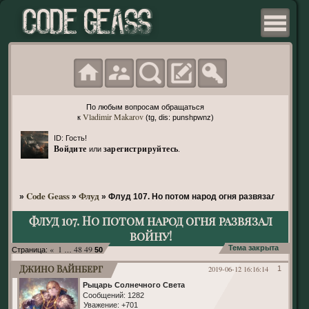
По любым вопросам обращаться
Vladimir Makarov
к
(tg, dis: punshpwnz)
ID: Гость!
Войдите
зарегистрируйтесь
или
.
Code Geass
Флуд
»
»
»
Флуд 107. Но потом народ огня развязал войну!
Флуд 107. Но потом народ огня развязал
войну!
«
1
48
49
Тема закрыта
Страница:
…
50
Джино Вайнберг
2019-06-12 16:16:14
1
Рыцарь Солнечного Света
Сообщений:
1282
Уважение:
+701