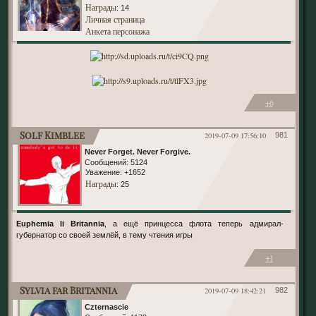
Награды
: 14
Личная страница
Анкета персонажа
+6
Solf Kimblee
2019-07-09 17:56:10
981
Never Forget. Never Forgive.
Сообщений:
5124
Уважение:
+1652
Награды
: 25
Euphemia li Britannia
, а ещё принцесса флота теперь адмирал-
губернатор со своей землёй, в тему чтения игры
+1
Sylvia far Britannia
2019-07-09 18:42:21
982
Czternascie