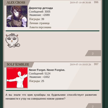
Alex Cross
2019-07-10 09:30:08
996
Директор детсада
Сообщений:
3005
Уважение:
+2089
Награды
: 39
Личная страница
Анкета персонажа
0
Solf Kimblee
2019-07-10 10:03:26
997
Never Forget. Never Forgive.
Сообщений:
5124
Уважение:
+1652
Награды
: 25
А вы знали что крик кукабары на будильнике способствует развитию
ненависти к утру на совершенно новом уровне?
0