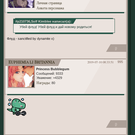
Личная страница
Анкета персонажа
#p210736,Solf Kimblee написал(а):
Убей флуд! Убей флуд и дай новому родиться!
Флуд - sanctified by dynamite х)
0
Euphemia li Britannia
2019-07-10 08:33:51
995
Princess Bubblegum
Сообщений:
9333
Уважение:
+4329
Награды
: 80
0