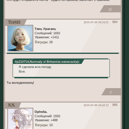
+6
Tianzi
2019-07-09 19:34:51
984
Тянь Урагань
Сообщений:
1692
Уважение:
+1411
Награды
: 26
#p210714,Nunnaly vi Britannia написал(а):
Я сделала всю погоду.
Всю.
Ты молодеееееец!
0
N.N.
2019-07-09 19:45:33
985
Ophelia.
Сообщений:
1550
Уважение:
+488
Награды
: 10