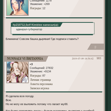
Сообщений:
1178
Уважение:
+269
Награды
: 12
#p210712,Solf Kimblee написал(а):
адмирал-губернатор
Блиииина! Совсем башка дырявая! Где подписи ставить?
0
Nunnaly vi Britannia
2019-07-09 18:54:42
983
<3
Сообщений:
27832
Уважение:
+9134
Награды
: 87
Личная страница
Анкета персонажа
Записки игрока
Я сделала всю погоду.
Всю.
Но не могу ее выложить потому что лагает мубб.
Кто будет отправлять посты - будьте осторожны, вылетает с ошибкой