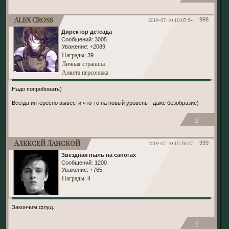
Alex Cross
2019-07-10 10:07:54
998
Директор детсада
Сообщений:
3005
Уважение:
+2089
Награды
: 39
Личная страница
Анкета персонажа
Надо попробовать)
Всегда интересно вывести что-то на новый уровень - даже безобразие)
0
Алексей Ланской
2019-07-10 10:26:07
999
Звездная пыль на сапогах
Сообщений:
1200
Уважение:
+765
Награды
: 4
Закончим флуд.
0