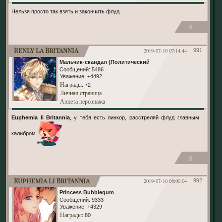
Нельзя просто так взять и закончить флуд.
0
Renly la Britannia
2019-07-10 07:14:44
991
Мальчик-скандал (Политический)
Сообщений:
5486
Уважение:
+4492
Награды
: 72
Личная страница
Анкета персонажа
Euphemia li Britannia
, у тебя есть линкор, расстреляй флуд главным
калибром
0
Euphemia li Britannia
2019-07-10 08:00:04
992
Princess Bubblegum
Сообщений:
9333
Уважение:
+4329
Награды
: 80