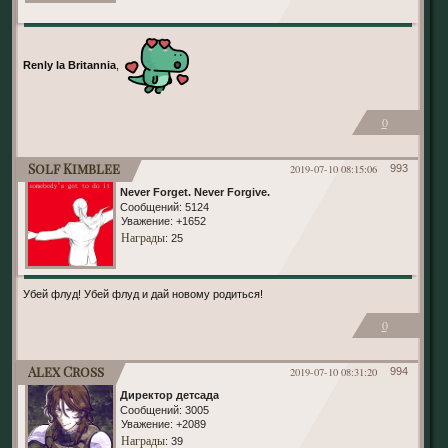
Renly la Britannia
,
0
Solf Kimblee
2019-07-10 08:15:06
993
Never Forget. Never Forgive.
Сообщений:
5124
Уважение:
+1652
Награды
: 25
Убей флуд! Убей флуд и дай новому родиться!
0
Alex Cross
2019-07-10 08:31:20
994
Директор детсада
Сообщений:
3005
Уважение:
+2089
Награды
: 39