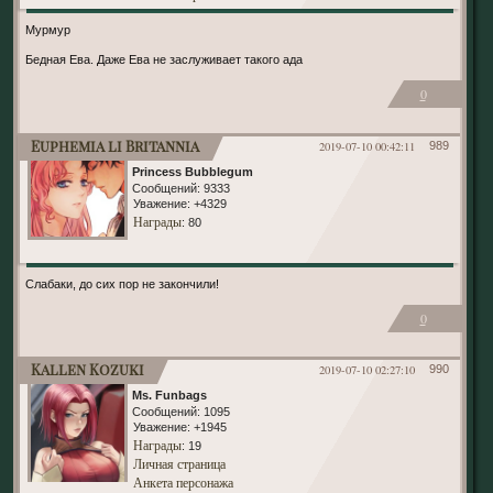
Мурмур
Бедная Ева. Даже Ева не заслуживает такого ада
0
Euphemia li Britannia
2019-07-10 00:42:11
989
Princess Bubblegum
Сообщений:
9333
Уважение:
+4329
Награды
: 80
Слабаки, до сих пор не закончили!
0
Kallen Kozuki
2019-07-10 02:27:10
990
Ms. Funbags
Сообщений:
1095
Уважение:
+1945
Награды
: 19
Личная страница
Анкета персонажа