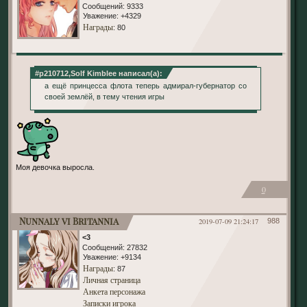
Сообщений:
9333
Уважение:
+4329
Награды
: 80
#p210712,Solf Kimblee написал(а):
а ещё принцесса флота теперь адмирал-губернатор со
своей землёй, в тему чтения игры
Моя девочка выросла.
0
Nunnaly vi Britannia
2019-07-09 21:24:17
988
<3
Сообщений:
27832
Уважение:
+9134
Награды
: 87
Личная страница
Анкета персонажа
Записки игрока