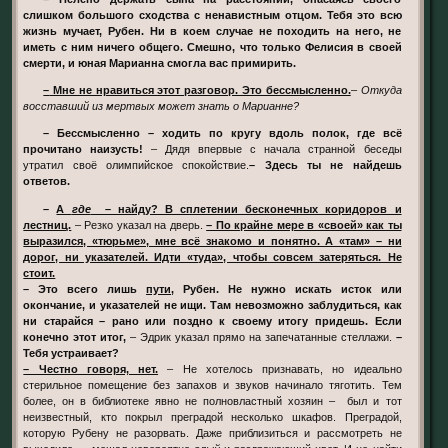
слишком большого сходства с ненавистным отцом. Тебя это всю
жизнь мучает, Рубен. Ни в коем случае не походить на него, не
иметь с ним ничего общего. Смешно, что только Фелисия в своей
смерти, и юная Марианна смогла вас примирить.
– Мне не нравиться этот разговор. Это бессмысленно.
–
Откуда
восставший из мертвых может знать о Марианне?
– Бессмысленно – ходить по кругу вдоль полок, где всё
прочитано наизусть!
– Дядя впервые с начала странной беседы
утратил своё олимпийское спокойствие.
– Здесь ты не найдешь
ответов.
–
А
где
– найду? В сплетении бесконечных коридоров и
лестниц.
– Резко указал на дверь.
– По крайне мере в «своей» как ты
выразился, «тюрьме», мне всё знакомо и понятно. А «там» – ни
дорог, ни указателей. Идти «туда», чтобы совсем затеряться. Не
стоит.
– Это всего лишь
пути
, Рубен. Не нужно искать исток или
окончание, и указателей не ищи. Там невозможно заблудиться, как
ни старайся – рано или поздно к своему итогу придешь. Если
конечно этот итог,
– Эдрик указал прямо на запечатанные стеллажи.
–
Тебя устраивает?
– Честно говоря, нет.
– Не хотелось признавать, но идеально
стерильное помещение без запахов и звуков начинало тяготить. Тем
более, он в библиотеке явно не полновластный хозяин – был и тот
неизвестный, кто покрыл преградой несколько шкафов. Преградой,
которую Рубену не разорвать. Даже приблизиться и рассмотреть не