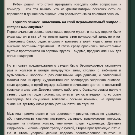
Рубен решил, что стоит прекратить изводить себя вопросами, к
примеру – как так вышло, что из фантасмагории бесконечности он
перенесся в данное помещение. Эта реальность жила по своим законам.
Гораздо важнее ответить на свой первоначальный вопрос –
галерея или студия?
Первоначальная оценка склонялась версии музея: в пользу версии были
ряды картин и статуй не только вдоль стен полукруглой залы, но и на
балконных балюстрадах второго и третьего этажей, куда с залы вели
высокие лестницы-стремянки. В глаза сразу бросились значительные
пустые пространства на верхних ярусах – видимо, предназначенных для
новых шедевров.
Но в пользу предположения о студии было беспорядочное скопление
рам и холстов в центре полукруглой залы, столики с тюбиками и
бутылочками, коробки с разноцветными карандашами, и заляпанный
маслом пол. И среди художественного беспорядка энергично сновала
юная девушка, в яркой одежде забавного сочетания цветов, в цветастой
косынке и фартуке. Девочка упорно работала с большим серым панно у
стены, судя по груде грязных кисточек и тряпок в ведрах, по которым
мастерица без смущения топталась босыми ножками, не придавая
значения густому слою разноцветных пятен на ступнях.
Мужчина присмотрелся и насторожился – рисунок никак не удавался,
ибо поверхность картины постоянно заливало грязно-серым потоком,
идущим из глубины холста, уничтожая труды художницы. Девушка
хмурилась – и вновь брала тряпку с губкой, стирая проступающие пятна.
Но и столь упорной девице надоело бессмысленное занятие, и