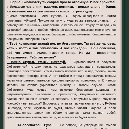
– Верно. Библиотеку ты собрал просто огромную. И всё прочитал,
и большую часть книг наизусть помнишь – поразительно! – Эдрик
несомненно восхищен племянником, и то грело душу.
Значит библиотека –
его
, Рубена? Он здесь складывал и чистил
фолианты, убирал? Похоже на то – откуда то же взялось знание, что
помещение с книжными галереями не бесконечное. Откуда то ведал, что
за резной дверью с гербом «флёр де лис», расположено многоярусное
сплетение коридоров и залов, безмерных и бесконечных, безграничных и
бескрайних, вневременных?
– Твоё хранилище знаний нет, не безгранично. Ты всё же человек,
хоть и часто о том забываешь. А вот коридоры….Во Вселенной,
всё что имеет начало, имеет и конец. Но да – невероятно
безграничны. Тебя это пугает?
– Вечно ступать «там»? Пожалуй.
– Скрывавшийся в полутьме
библиотечный потолок никак не удавалось разглядеть, создавалось
пугающее впечатление, что и самого потолка нет, и над головой лишь
бесконечное пространство. А вот стойки и стенды освещались мягким
неземным светом, казалось идущего прямо из поверхности. В
«этом
месте»
не стоило удивляться ничему. В любом случае
«его»
библиотека куда лучше, чем высокие безмерные коридоры с
нагромождением символики и орнаментов, тянувшиеся настолько
далеко, что конец и начало их терялись в полутьме-мареве. Неужели
«отсюда»
нет выхода? Впрочем, учитывая тысячи книг в «его», Рубена
Эшфорда, зале, скучать не будет, чтения хватит надолго. А если
многочисленные двери по обеим сторонам залы являют собой
дополнительные книгохранилища, то и вечности будет мало.
– Ты обеспокоен, Рубен.
– Не вопрос, но утверждение. Мысли