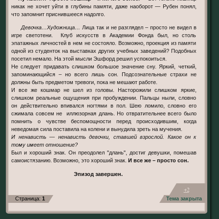
никак не хочет уйти в глубины памяти, даже наоборот — Рубен понял,
что запомнит приснившееся надолго.
Девочка…Художница…
Лица так и не разглядел – просто не видел в
игре светотени. Клуб искусств в Академии Фонда был, но столь
эпатажных личностей в нем не состояло. Возможно, проекция из памяти
одной из студенток на выставках других учебных заведений? Подобных
посетил немало. На этой мысли Эшфорд решил успокоиться.
Не следует придавать слишком большое значение сну. Яркий, четкий,
запоминающийся – но всего лишь сон. Подсознательные страхи не
должны быть предметом тревоги, пока не мешают работе.
И все же кошмар не шел из головы. Насторожили слишком яркие,
слишком реальные ощущения при пробуждении. Пальцы ныли, словно
он действительно впивался ногтями в пол. Шею ломило, словно его
сжимала совсем не иллюзорная длань. Но отвратительнее всего было
помнить о чувстве беспомощности перед происходившим, когда
неведомая сила поставила на колени и вынудила зреть на мучения.
И ненависть — ненависть девочки, ставшей взрослой. Какое он к
тому имеет отношение?
Был и хороший знак. Он преодолел "длань", достиг девушки, помешав
самоистязанию. Возможно, это хороший знак.
И все же – просто сон.
Эпизод завершен.
+2
Страница:
1
Тема закрыта