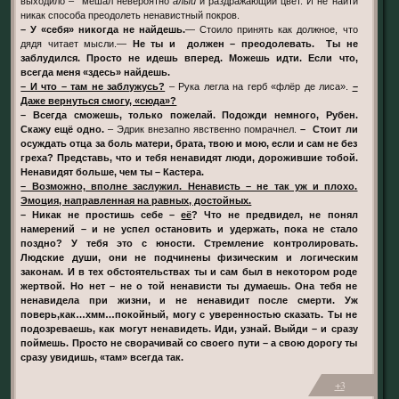
выходило – мешал невероятно
алый
и раздражающий цвет. И не найти
никак способа преодолеть ненавистный покров.
– У «себя» никогда не найдешь.
— Стоило принять как должное, что
дядя читает мысли.—
Не ты и должен – преодолевать. Ты не
заблудился. Просто не идешь вперед. Можешь идти. Если что,
всегда меня «здесь» найдешь.
– И что – там не заблужусь?
– Рука легла на герб «флёр де лиса».
–
Даже вернуться смогу, «сюда»?
– Всегда сможешь, только пожелай. Подожди немного, Рубен.
Скажу ещё одно.
– Эдрик внезапно явственно помрачнел.
– Стоит ли
осуждать отца за боль матери, брата, твою и мою, если и сам не без
греха? Представь, что и тебя ненавидят люди, дорожившие тобой.
Ненавидят больше, чем ты – Кастера.
– Возможно, вполне заслужил. Ненависть – не так уж и плохо.
Эмоция, направленная на равных, достойных.
– Никак не простишь себе –
её
? Что не предвидел, не понял
намерений – и не успел остановить и удержать, пока не стало
поздно? У тебя это с юности. Стремление контролировать.
Людские души, они не подчинены физическим и логическим
законам. И в тех обстоятельствах ты и сам был в некотором роде
жертвой. Но нет – не о той ненависти ты думаешь. Она тебя не
ненавидела при жизни, и не ненавидит после смерти. Уж
поверь,как…хмм…покойный, могу с уверенностью сказать. Ты не
подозреваешь, как могут ненавидеть. Иди, узнай. Выйди – и сразу
поймешь. Просто не сворачивай со своего пути – а свою дорогу ты
сразу увидишь, «там» всегда так.
+3