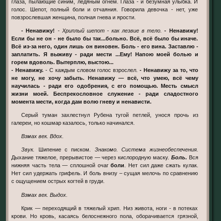
глаза, пылающие синим, ледяным огнем. Глаза - и безумная улыбка. И
голос. Шепот, полный боли и отчаяния. Говорила девочка - нет, уже
повзрослевшая женщина, полная гнева и ярости.
- Ненавижу!
- Хриплый шепот - как лезвие в тело.
- Ненавижу!
Если бы не он - не было бы так...больно. Всё, всё было бы иначе.
Всё из-за него, один лишь он виновен. Боль - его вина. Заставлю -
заплатить. Я выживу - ради мести ...Ему! Напою моей болью и
горем вдоволь. Вытерплю, выстою...
- Ненавижу.
- С каждым словом голос взрослел.
- Ненавижу за то, что
не могу, не хочу забыть. Ненавижу — всё, что умею, всё чему
научилась - ради его одобрения, с его помощью. Месть смысл
жизни моей. Беспрекословное служение - ради сладостного
момента мести, когда дам волю гневу и ненависти.
Серый туман захлестнул Рубена тугой петлей, унося прочь из
галереи, но кошмар казалось, только начинался.
Взмах век. Вдох.
Звук.
Шипение с писком.
Знакомо.
Система жизнеобеспечения.
Дыхание тяжелое, прерывистое — через кислородную маску.
Боль.
Вся
нижняя часть тела — сплошной очаг
боли
. Нет сил даже сжать кулак.
Нет сил удержать грифель. И боль внизу – сущая мелочь по сравнению
с ощущением острых когтей в груди.
Взмах век. Выдох.
Крик — переходящий в тяжелый хрип. Низ живота, ноги - в потеках
крови. Но кровь, касаясь белоснежного пола, оборачивается грязной,