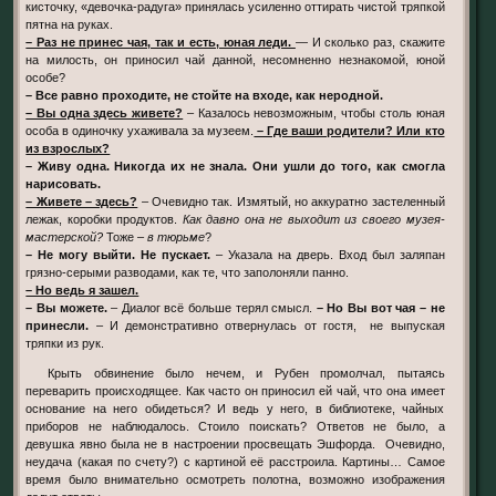
кисточку, «девочка-радуга» принялась усиленно оттирать чистой тряпкой
пятна на руках.
– Раз не принес чая, так и есть, юная леди.
— И сколько раз, скажите
на милость, он приносил чай данной, несомненно незнакомой, юной
особе?
– Все равно проходите, не стойте на входе, как неродной.
– Вы одна здесь живете?
– Казалось невозможным, чтобы столь юная
особа в одиночку ухаживала за музеем.
– Где ваши родители? Или кто
из взрослых?
– Живу одна. Никогда их не знала. Они ушли до того, как смогла
нарисовать.
– Живете – здесь?
– Очевидно так. Измятый, но аккуратно застеленный
лежак, коробки продуктов.
Как давно она не выходит из своего музея-
мастерской?
Тоже –
в тюрьме
?
– Не могу выйти. Не пускает.
– Указала на дверь. Вход был заляпан
грязно-серыми разводами, как те, что заполоняли панно.
– Но ведь я зашел.
– Вы можете.
– Диалог всё больше терял смысл.
– Но Вы вот чая – не
принесли.
– И демонстративно отвернулась от гостя, не выпуская
тряпки из рук.
Крыть обвинение было нечем, и Рубен промолчал, пытаясь
переварить происходящее. Как часто он приносил ей чай, что она имеет
основание на него обидеться? И ведь у него, в библиотеке, чайных
приборов не наблюдалось. Стоило поискать? Ответов не было, а
девушка явно была не в настроении просвещать Эшфорда. Очевидно,
неудача (какая по счету?) с картиной её расстроила. Картины… Самое
время было внимательно осмотреть полотна, возможно изображения