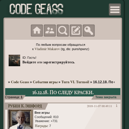
По любым вопросам обращаться
Vladimir Makarov
к
(tg, dis: punshpwnz)
ID: Гость!
Войдите
зарегистрируйтесь
или
.
Code Geass
События игры
Turn VI. Turmoil
»
»
»
»
16.12.18. По следу к
16.12.18. По следу краски.
Страница:
1
Тема закрыта
Рубен К. Эшфорд
2018-11-07 00:49:11
1
Вне игры
Сообщений:
810
Уважение:
+731
Награды
: 7