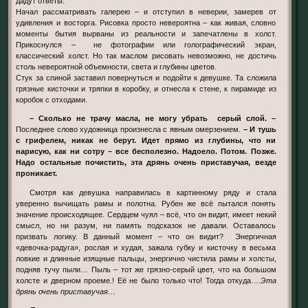
дадут ответы.
Начал рассматривать галерею – и отступил в неверии, замерев от
удивления и восторга. Рисовка просто невероятна – как живая, словно
моменты бытия вырваны из реальности и запечатлены в холст.
Прикоснулся – не фотографии или голографический экран,
классический холст. Но так маслом рисовать невозможно, не достичь
столь невероятной объемности, света и глубины цветов.
Стук за спиной заставил повернуться и подойти к девушке. Та сложила
грязные кисточки и тряпки в коробку, и отнесла к стене, к пирамиде из
коробок с отходами.
– Сколько не трачу масла, не могу убрать серый слой. –
Последнее слово художница произнесла с явным омерзением.
– И тушь
с грифелем, никак не берут. Идет прямо из глубины, что ни
нарисую, как ни сотру – все бесполезно. Надоело. Потом. Позже.
Надо остальные почистить, эта дрянь очень приставучая, везде
проникает.
Смотря как девушка направилась в картинному ряду и стала
уверенно вычищать рамы и полотна. Рубен же всё пытался понять
значение происходящее. Сердцем чуял – всё, что он видит, имеет некий
смысл, но ни разум, ни память подсказок не давали. Оставалось
призвать логику. В данный момент – что он видит? Энергичная
«девочка-радуга», рослая и худая, зажала губку и кисточку в весьма
ловкие и длинные изящные пальцы, энергично чистила рамы и холсты,
подняв тучу пыли… Пыль – тот же грязно-серый цвет, что на большом
холсте и дверном проеме.! Её не было только что! Тогда откуда….
Эта
дрянь очень приставучая…