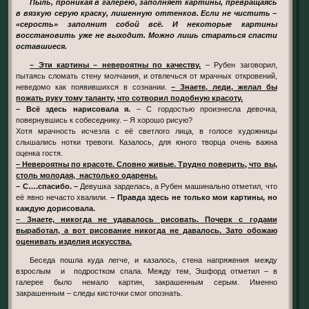
Пыль, проникая в галерею, заполняет картины, превращаясь
в вязкую серую краску, лишенную оттенков. Если не чистить –
«серость» заполнит собой всё. И некоторые картины
восстановить уже не выходит. Можно лишь стараться спасти
оставшиеся.
– Эти картины – невероятны по качеству.
– Рубен заговорил,
пытаясь сломать стену молчания, и отвлечься от мрачных откровений,
неведомо как появившихся в сознании.
– Знаете, леди, желал бы
пожать руку тому таланту, что сотворил подобную красоту.
– Всё здесь нарисовала я.
– С гордостью произнесла девочка,
повернувшись к собеседнику. – Я хорошо рисую?
Хотя мрачность исчезла с её светлого лица, в голосе художницы
слышались нотки тревоги. Казалось, для юного творца очень важна
оценка гостя.
– Невероятны по красоте. Словно живые. Трудно поверить, что вы,
столь молодая, настолько одарены.
– С….спасибо. –
Девушка зарделась, а Рубен машинально отметил, что
её явно нечасто хвалили.
– Правда здесь не только мои картины, но
каждую дорисовала.
– Знаете, никогда не удавалось рисовать. Почерк с годами
выработал, а вот рисование никогда не давалось. Зато обожаю
оценивать изделия искусства.
Беседа пошла куда легче, и казалось, стена напряжения между
взрослым и подростком спала. Между тем, Эшфорд отметил – в
галерее было немало картин, закрашенным серым. Именно
закрашенным – следы кисточки смог опознать.