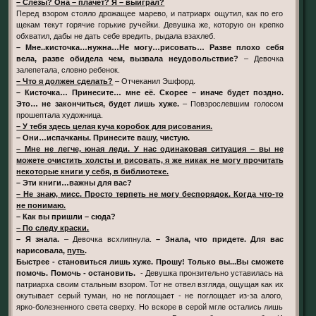
– Слезы? Она – плачет? Я – выиграл?
Перед взором стояло дрожащее марево, и патриарх ощутил, как по его
щекам текут горячие горькие ручейки. Девушка же, которую он крепко
обхватил, дабы не дать себе вредить, рыдала взахлеб.
– Мне..кисточка…нужна…Не могу…рисовать… Разве плохо себя
вела, разве обидела чем, вызвала неудовольствие?
– Девочка
залепетала, словно ребенок.
– Что я должен сделать?
– Отчеканил Эшфорд.
– Кисточка… Принесите… мне её. Скорее – иначе будет поздно.
Это… не закончиться, будет лишь хуже.
– Повзрослевшим голосом
прошептала художница.
– У тебя здесь целая куча коробок для рисования.
– Они…испачканы. Принесите вашу, чистую.
– Мне не легче, юная леди. У нас одинаковая ситуация – вы не
можете очистить холсты и рисовать, я же никак не могу прочитать
некоторые книги у себя, в библиотеке.
– Эти книги…важны для вас?
– Не знаю, мисс. Просто терпеть не могу беспорядок. Когда что-то
не понимаю.
– Как вы пришли – сюда?
– По следу краски.
– Я знала.
– Девочка всхлипнула.
– Знала, что придете. Для вас
нарисовала,
путь
.
Быстрее - становиться лишь хуже. Прошу! Только вы...Вы сможете
помочь. Помочь - остановить.
- Девушка пронзительно уставилась на
патриарха своим стальным взором. Тот не отвел взгляда, ощущая как их
окутывает серый туман, но не поглощает - не поглощает из-за алого,
ярко-болезненного света сверху. Но вскоре в серой мгле остались лишь