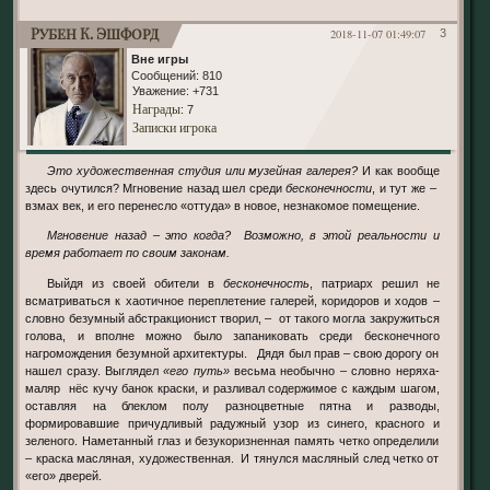
Рубен К. Эшфорд
2018-11-07 01:49:07
3
Вне игры
Сообщений:
810
Уважение:
+731
Награды
: 7
Записки игрока
Это художественная студия или музейная галерея?
И как вообще
здесь очутился? Мгновение назад шел среди
бесконечности
, и тут же –
взмах век, и его перенесло «оттуда» в новое, незнакомое помещение.
Мгновение назад – это когда? Возможно, в этой реальности и
время работает по своим законам.
Выйдя из своей обители в
бесконечность
, патриарх решил не
всматриваться к хаотичное переплетение галерей, коридоров и ходов –
словно безумный абстракционист творил, – от такого могла закружиться
голова, и вполне можно было запаниковать среди бесконечного
нагромождения безумной архитектуры. Дядя был прав – свою дорогу он
нашел сразу. Выглядел
«его путь»
весьма необычно – словно неряха-
маляр нёс кучу банок краски, и разливал содержимое с каждым шагом,
оставляя на блеклом полу разноцветные пятна и разводы,
формировавшие причудливый радужный узор из синего, красного и
зеленого. Наметанный глаз и безукоризненная память четко определили
– краска масляная, художественная. И тянулся масляный след четко от
«его» дверей.