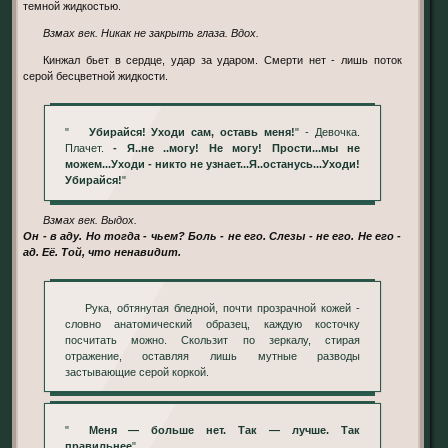
темной жидкостью.
Взмах век. Никак не закрыть глаза. Вдох.
Кинжал бьет в сердце, удар за ударом. Смерти нет - лишь поток
серой бесцветной жидкости.
"
Убирайся! Уходи сам, оставь меня!
" - Девочка.
Плачет.
- Я..не ..могу! Не могу! Прости...мы не
можем...Уходи - никто не узнает...Я..останусь...Уходи!
Убирайся!
"
Взмах век. Выдох.
Он - в аду. Но тогда - чьем? Боль - не его. Слезы - не его. Не его -
ад. Её. Той, что ненавидит.
Рука, обтянутая бледной, почти прозрачной кожей -
словно анатомический образец, каждую косточку
посчитать можно. Скользит по зеркалу, стирая
отражение, оставляя лишь мутные разводы
застывающие серой коркой.
"
Меня — больше нет. Так — лучше. Так
правильнее
".