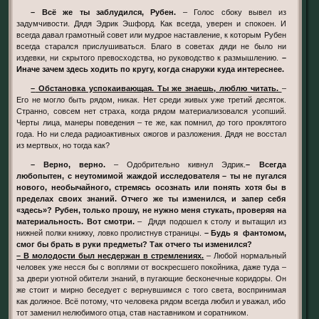
– Всё же ты заблудился, Рубен.
– Голос сбоку вывел из
задумчивости. Дядя Эдрик Эшфорд. Как всегда, уверен и спокоен. И
всегда давал грамотный совет или мудрое наставление, к которым Рубен
всегда старался прислушиваться. Благо в советах дяди не было ни
издевки, ни скрытого превосходства, но руководство к размышлению.
–
Иначе зачем здесь ходить по кругу, когда снаружи куда интереснее.
– Обстановка успокаивающая. Ты же знаешь, люблю читать.
–
Его не могло быть рядом, никак. Нет среди живых уже третий десяток.
Странно, совсем нет страха, когда рядом материализовался усопший.
Черты лица, манеры поведения – те же, как помнил, до того проклятого
года. Но ни следа радиоактивных ожогов и разложения. Дядя не восстал
из мертвых, но тогда как?
– Верно, верно.
– Одобрительно кивнул Эдрик.
– Всегда
любопытен, с неутомимой жаждой исследователя – ты не пугался
нового, необычайного, стремясь осознать или понять хотя бы в
пределах своих знаний. Отчего же ты изменился, и запер себя
«здесь»? Рубен, только прошу, не нужно меня стукать, проверяя на
материальность. Вот смотри.
– Дядя подошел к столу и вытащил из
нижней полки книжку, ловко пролистнув страницы.
– Будь я фантомом,
смог бы брать в руки предметы? Так отчего ты изменился?
– В молодости был несдержан в стремлениях.
– Любой нормальный
человек уже несся бы с воплями от воскресшего покойника, даже туда –
за двери уютной обители знаний, в пугающие бесконечные коридоры. Он
же стоит и мирно беседует с вернувшимся с того света, воспринимая
как должное. Всё потому, что человека рядом всегда любил и уважал, ибо
тот заменил нелюбимого отца, став наставником и соратником.