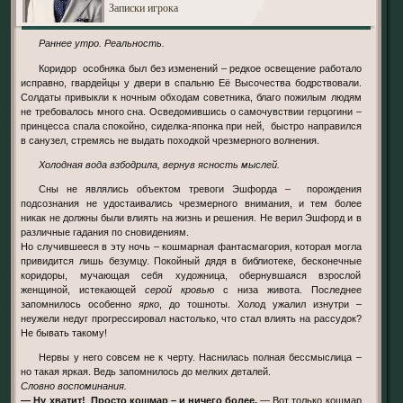
Записки игрока
Раннее утро. Реальность.
Коридор особняка был без изменений – редкое освещение работало
исправно, гвардейцы у двери в спальню Её Высочества бодрствовали.
Солдаты привыкли к ночным обходам советника, благо пожилым людям
не требовалось много сна. Осведомившись о самочувствии герцогини –
принцесса спала спокойно, сиделка-японка при ней, быстро направился
в санузел, стремясь не выдать походкой чрезмерного волнения.
Холодная вода взбодрила, вернув ясность мыслей.
Сны не являлись объектом тревоги Эшфорда – порождения
подсознания не удостаивались чрезмерного внимания, и тем более
никак не должны были влиять на жизнь и решения. Не верил Эшфорд и в
различные гадания по сновидениям.
Но случившееся в эту ночь – кошмарная фантасмагория, которая могла
привидится лишь безумцу. Покойный дядя в библиотеке, бесконечные
коридоры, мучающая себя художница, обернувшаяся взрослой
женщиной, истекающей
серой кровью
с низа живота. Последнее
запомнилось особенно
ярко
, до тошноты. Холод ужалил изнутри –
неужели недуг прогрессировал настолько, что стал влиять на рассудок?
Не бывать такому!
Нервы у него совсем не к черту. Наснилась полная бессмыслица –
но такая яркая. Ведь запомнилось до мелких деталей.
Словно воспоминания.
— Ну хватит! Просто кошмар – и ничего более.
— Вот только кошмар