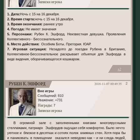
Записки игрока
1. Дата:
Ночь с 15 на 16 декабря.
2. Время старта:
ночь с 15 на 16 декабря.
3. Время окончания:
раннее утро
4. Погода:
Не имеет значения
5. Персонажи:
Рубен К. Эшфорд. Неизвестная девушка. Проявления
Коллективного - Бессознательного.
6. Место действия:
Особняк Боты. Претория. ЮАР.
7. Игровая ситуация:
Незадолго до поездки Рубена в Британию,
Коллективное-Бессознательное раскрывает
объятия
для Эшфорда в
виде видения, оборачивающегося кошмаром.
+2
Рубен К. Эшфорд
2018-11-07 00:49:35
2
Вне игры
Сообщений:
810
Уважение:
+731
Награды
: 7
Записки игрока
В огромной зале с заполненными книгами многоярусными
стеллажами, патриарх Эшфордов ощущал себя комфортно. Было нечто
уютное и близкое в десятках и сотнях полок книжных стен. Хотя пора бы
и паниковать: в помещении оказался неведомо как – и ни следа людей,