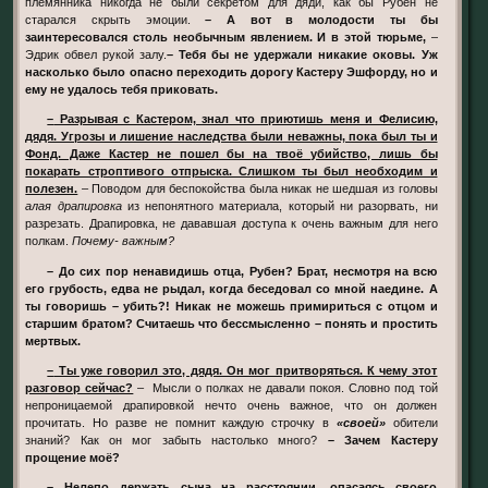
племянника никогда не были секретом для дяди, как бы Рубен не
старался скрыть эмоции.
– А вот в молодости ты бы
заинтересовался столь необычным явлением. И в этой тюрьме,
–
Эдрик обвел рукой залу.
– Тебя бы не удержали никакие оковы. Уж
насколько было опасно переходить дорогу Кастеру Эшфорду, но и
ему не удалось тебя приковать.
– Разрывая с Кастером, знал что приютишь меня и Фелисию,
дядя. Угрозы и лишение наследства были неважны, пока был ты и
Фонд. Даже Кастер не пошел бы на твоё убийство, лишь бы
покарать строптивого отпрыска. Слишком ты был необходим и
полезен.
– Поводом для беспокойства была никак не шедшая из головы
алая драпировка
из непонятного материала, который ни разорвать, ни
разрезать. Драпировка, не дававшая доступа к очень важным для него
полкам.
Почему- важным?
– До сих пор ненавидишь отца, Рубен? Брат, несмотря на всю
его грубость, едва не рыдал, когда беседовал со мной наедине. А
ты говоришь – убить?! Никак не можешь примириться с отцом и
старшим братом? Считаешь что бессмысленно – понять и простить
мертвых.
– Ты уже говорил это, дядя. Он мог притворяться. К чему этот
разговор сейчас?
– Мысли о полках не давали покоя. Словно под той
непроницаемой драпировкой нечто очень важное, что он должен
прочитать. Но разве не помнит каждую строчку в
«своей»
обители
знаний? Как он мог забыть настолько много?
– Зачем Кастеру
прощение моё?
– Нелепо держать сына на расстоянии, опасаясь своего