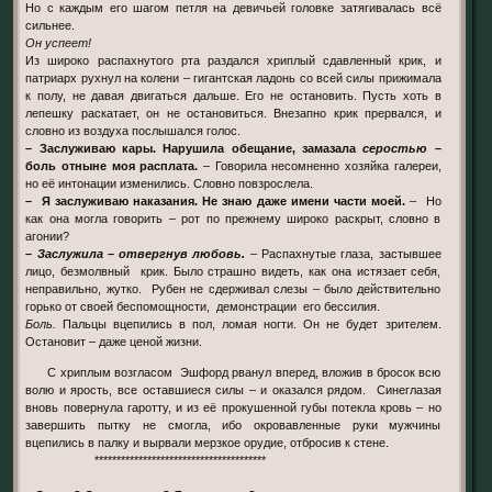
Но с каждым его шагом петля на девичьей головке затягивалась всё
сильнее.
Он успеет!
Из широко распахнутого рта раздался хриплый сдавленный крик, и
патриарх рухнул на колени – гигантская ладонь со всей силы прижимала
к полу, не давая двигаться дальше. Его не остановить. Пусть хоть в
лепешку раскатает, он не остановиться. Внезапно крик прервался, и
словно из воздуха послышался голос.
– Заслуживаю кары. Нарушила обещание, замазала
серостью
–
боль отныне моя расплата.
– Говорила несомненно хозяйка галереи,
но её интонации изменились. Словно повзрослела.
– Я заслуживаю наказания. Не знаю даже имени части моей.
– Но
как она могла говорить – рот по прежнему широко раскрыт, словно в
агонии?
– Заслужила – отвергнув любовь.
– Распахнутые глаза, застывшее
лицо, безмолвный крик. Было страшно видеть, как она истязает себя,
неправильно, жутко. Рубен не сдерживал слезы – было действительно
горько от своей беспомощности, демонстрации его бессилия.
Боль.
Пальцы вцепились в пол, ломая ногти. Он не будет зрителем.
Остановит – даже ценой жизни.
С хриплым возгласом Эшфорд рванул вперед, вложив в бросок всю
волю и ярость, все оставшиеся силы – и оказался рядом. Синеглазая
вновь повернула гаротту, и из её прокушенной губы потекла кровь – но
завершить пытку не смогла, ибо окровавленные руки мужчины
вцепились в палку и вырвали мерзкое орудие, отбросив к стене.
***************************************