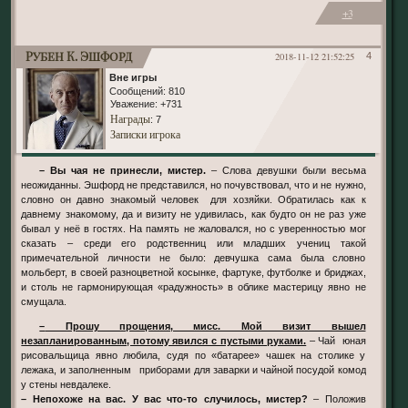
+3
Рубен К. Эшфорд
2018-11-12 21:52:25
4
Вне игры
Сообщений:
810
Уважение:
+731
Награды
: 7
Записки игрока
– Вы чая не принесли, мистер.
– Слова девушки были весьма
неожиданны. Эшфорд не представился, но почувствовал, что и не нужно,
словно он давно знакомый человек для хозяйки. Обратилась как к
давнему знакомому, да и визиту не удивилась, как будто он не раз уже
бывал у неё в гостях. На память не жаловался, но с уверенностью мог
сказать – среди его родственниц или младших учениц такой
примечательной личности не было: девчушка сама была словно
мольберт, в своей разноцветной косынке, фартуке, футболке и бриджах,
и столь не гармонирующая «радужность» в облике мастерицу явно не
смущала.
– Прошу прощения, мисс. Мой визит вышел
незапланированным, потому явился с пустыми руками.
– Чай юная
рисовальщица явно любила, судя по «батарее» чашек на столике у
лежака, и заполненным приборами для заварки и чайной посудой комод
у стены невдалеке.
– Непохоже на вас. У вас что-то случилось, мистер?
– Положив