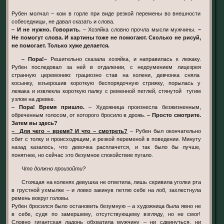
Рубен молчал – ком в горле при виде резкой перемены во внешности
собеседницы, не давал сказать и слова.
– И не нужно. Говорить.
– Хозяйка словно прочла мысли мужчины.
–
Не помогут слова. И картины тоже не помогают. Сколько не рисуй,
не помогает. Только хуже делается.
– Пора!–
Решительно сказала хозяйка, и направилась к лежаку.
Рубен последовал за ней в отдалении, с недоумением лицезрея
странную церемонию: грациозно став на колени, девчонка сняла
косынку, взъерошив короткую беспорядочную стрижку, порылась у
лежака и извлекла короткую палку с ременной петлей, стянутой тугим
узлом на древке.
– Пора! Время пришло.
– Художница произнесла безжизненным,
обреченным голосом, от которого бросило в дрожь.
– Просто смотрите.
Затем вы здесь?
– Для чего – время? И что – смотреть?
– Рубен был окончательно
сбит с толку и происходящим, и резкой переменой в поведении. Минуту
назад казалось, что девочка расплачется, и так было бы лучше,
понятнее, но сейчас это безумное спокойствие пугало.
Что должно произойти?
Стоящая на коленях девушка не ответила, лишь скривила уголки рта
в грустной ухмылке – и ловко закинув петлю себе на лоб, захлестнула
ремень вокруг головы.
Рубен бросился было остановить безумную – а художница была явно не
в себе, судя по замершему, отсутствующему взгляду, но не смог!
Словно гигантская ладонь обхватила мужчину – ни сдвинуться, ни