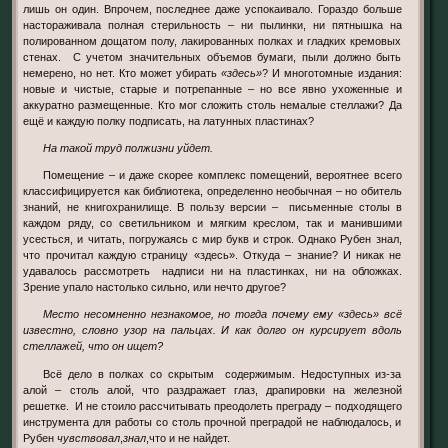
лишь он один. Впрочем, последнее даже успокаивало. Гораздо больше
настораживала полная стерильность – ни пылинки, ни пятнышка на
полированном дощатом полу, лакированных полках и гладких кремовых
стенах. С учетом значительных объемов бумаги, пыли должно быть
немерено, но нет. Кто может убирать
«здесь»
? И многотомные издания:
новые и чистые, старые и потрепанные – но все явно ухоженные и
аккуратно размещенные. Кто мог сложить столь немалые стеллажи? Да
ещё и каждую полку подписать, на латунных пластинах?
На такой труд полжизни уйдет.
Помещение – и даже скорее комплекс помещений, вероятнее всего
классифицируется как библиотека, определенно необычная – но обитель
знаний, не книгохранилище. В пользу версии – письменные столы в
каждом ряду, со светильником и мягким креслом, так и манившими
усесться, и читать, погружаясь с мир букв и строк. Однако Рубен знал,
что прочитал каждую страницу «здесь». Откуда – знание? И никак не
удавалось рассмотреть надписи ни на пластинках, ни на обложках.
Зрение упало настолько сильно, или нечто другое?
Место несомненно незнакомое, но тогда почему ему «здесь» всё
известно, словно узор на пальцах. И как долго он курсирует вдоль
стеллажей, что он ищет?
Всё дело в полках со скрытым содержимым. Недоступных из-за
алой – столь алой, что раздражает глаз, драпировки на железной
решетке. И не стоило рассчитывать преодолеть преграду – подходящего
инструмента для работы со столь прочной преградой не наблюдалось, и
Рубен
чувствовал
,
знал
,что и не найдет.