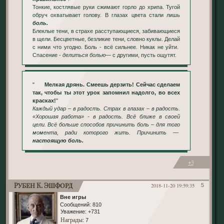
Тонкие, костлявые руки сжимают горло до хрипа. Тугой
обруч охватывает голову. В глазах цвета стали лишь
боль.
Блеклые тени, в страхе расступающиеся, забивающиеся
в щели. Бесцветные, безликие тени, словно куклы. Делай
с ними что угодно. Боль - всё сильнее. Никак не уйти.
Спасение -
делиться болью
— с другими, пусть ощутят.
"
Мелкая дрянь. Смеешь дерзить! Сейчас сделаем
так, чтобы ты этот урок запомнил надолго, во всех
красках!
"
Каждый удар – в радость. Страх в глазах – в радость.
«Хорошая работа» - в радость. Всё ближе в своей
цели. Всё больше способов причинить боль – для того
момента, ради которого жить. Причинить —
настоящую боль.
+3
Рубен К. Эшфорд
2018-11-20 19:59:35
5
Вне игры
Сообщений:
810
Уважение:
+731
Награды
: 7