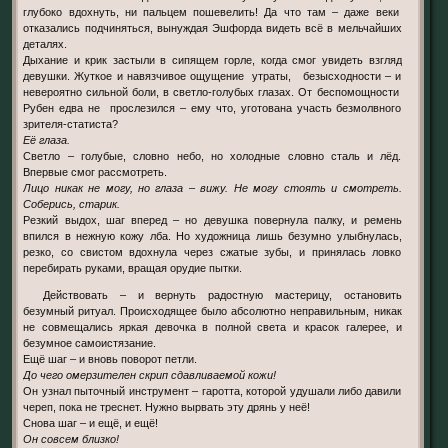
глубоко вдохнуть, ни пальцем пошевелить! Да что там – даже веки
отказались подчиняться, вынуждая Эшфорда видеть всё в мельчайших
деталях.
Дыхание и крик застыли в сипящем горле, когда смог увидеть взгляд
девушки. Жуткое и навязчивое ощущение утраты, безысходности – и
невероятно сильной боли, в светло-голубых глазах. От беспомощности
Рубен едва не прослезился – ему что, уготована участь безмолвного
зрителя-статиста?
Её глаза.
Светло – голубые, словно небо, но холодные словно сталь и лёд.
Впервые смог рассмотреть.
Лицо никак не могу, но глаза – вижу. Не могу стоять и смотреть.
Соберись, старик.
Резкий выдох, шаг вперед – но девушка повернула палку, и ремень
впился в нежную кожу лба. Но художница лишь безумно улыбнулась,
резко, со свистом вдохнула через сжатые зубы, и принялась ловко
перебирать руками, вращая орудие пытки.
Действовать – и вернуть радостную мастерицу, остановить
безумный ритуал. Происходящее было абсолютно неправильным, никак
не совмещались яркая девочка в полной света и красок галерее, и
безумное самоистязание.
Ещё шаг – и вновь поворот петли.
До чего омерзителен скрип сдавливаемой кожи!
Он узнал пыточный инструмент – гаротта, которой удушали либо давили
череп, пока не треснет. Нужно вырвать эту дрянь у неё!
Снова шаг – и ещё, и ещё!
Он совсем близко!