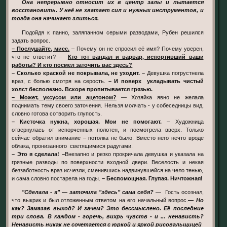
Она непрерывно относит их в центр залы и пытается
восстановить. У неё не хватает сил и нужных инструментов, и
тогда она начинает злиться.
Подойдя к панно, заляпанном серыми разводами, Рубен решился
задать вопрос.
– Послушайте, мисс.
– Почему он не спросил её имя? Почему уверен,
что не ответит? –
Кто тот вандал и варвар, испортивший ваши
работы? И кто посмел заточить вас здесь?
– Сколько краской не покрывала, не уходит. –
Девушка погрустнела
враз, с болью смотря на серость.
– И поверх укладывать чистый
холст бесполезно. Вскоре пропитывается грязью.
– Может, уксусом или ацетоном?
— Хозяйка явно не желала
поднимать тему своего заточения. Нельзя молчать - у собеседницы вид,
словно готова сотворить глупость.
– Кисточка нужна, хорошая. Мои не помогают.
– Художница
отвернулась от испорченных полотен, и посмотрела вверх. Только
сейчас обратил внимание – потолка не было. Вместо него нечто вроде
облака, пронизанного светящимися радугами.
– Это я сделала! –
Внезапно и резко прокричала девушка и указала на
грязные разводы по поверхности входной двери. Веселость и некая
беззаботность враз исчезли, сменившись надвинувшейся на чело тенью,
и сама словно постарела на годы.
– Беспомощная. Глупая. Ничтожная!
"Сделала - я" — заточила "здесь" сама себя?
— Гость осознал,
что выкрик и был отложенным ответом на его начальный вопрос.
— Но
как? Замазав выход? И зачем? Это бессмыслено. Её последние
три слова. В каждом - горечь, вихрь чувств - и ... ненависть?
Ненависть никак не сочетается с юркой и яркой рисовальщицей