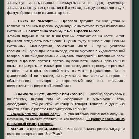
зашвырнув использованные принадлежности в ведро, художница
зашагала к центру залы, к неказистой лежанке, на ходу срывая косынку и
фартук, бросив вещи на мягкое кресло.
– Никак не выходит….
– Прервала девушка тишину усталым
голосом. Усевшись в кресло, художница не выпустила из рук измазанной
кисточки.
– Обязательно закончу. У меня краски много.
Хозяйка видимо была не в настроении отвлекаться на гостя, и тот
принялся оглядывать помещение. Оценив груду ящиков с ещё целыми
кисточками, мольбертами, баночками масла и туши, упаковки
карандашей, Рубен пришел к выводу, что он очутился в художественной
галерее, бывшей одновременно и музеем-мастерской. Помещение всем
видом выражало протест против однотонности, однако ярко-сочные
цвета не раздражали. Белый фон стен неожиданно переходил в розовый
оттенок – и в цвет слоновой кости на месте разделяющих ниш с
гравировкой. И ни пылинки, ни паутинки на выставочных галереях –
обитательница, несмотря на неряшливый вид, явно старалась
поддерживать порядок в обширной зале.
– Вы что-то ищете, мистер? Или кого-то?
– Хозяйка обратилась к
вошедшему, вырвав того из созерцания. И улыбнулась ярко,
добродушно – той улыбкой, от которых говорят, теплеет на душе.
Но
отчего никак не удается рассмотреть её лицо?
– Уверен, что так, юная леди.
– И уважительно поклонился девушке.
Возможно, та сможет ответить на его вопросы.
– Прошу прощения за
внезапный визит, госпожа.
– Вы чая не принесли, мистер.
– Внезапно выдала рисовальщица, и
смешно потерла носик.
Что!?Чая?