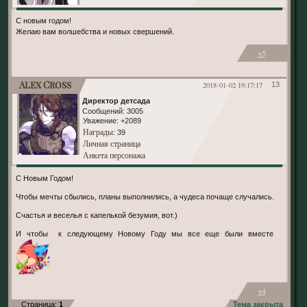
С новым годом!
Желаю вам волшебства и новых свершений.
+5
Alex Cross
2018-01-02 19:17:17
13
Директор детсада
Сообщений:
3005
Уважение:
+2089
Награды
: 39
Личная страница
Анкета персонажа
С Новым Годом!
Чтобы мечты сбылись, планы выполнились, а чудеса почаще случались.
Счастья и веселья с капелькой безумия, вот.)
И чтобы к следующему Новому Году мы все еще были вместе
+4
Страница:
1
Тема закрыта