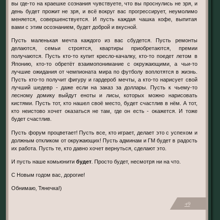
вы где-то на краешке сознания чувствуете, что вы проснулись не зря, и
день будет прожит не зря, и всё вокруг вас прогрессирует, неумолимо
меняется, совершенствуется. И пусть каждая чашка кофе, выпитая
вами с этим осознанием, будет доброй и вкусной.
Пусть маленькая мечта каждого из вас сбудется. Пусть ремонты
делаются, семьи строятся, квартиры приобретаются, премии
получаются. Пусть кто-то купит кресло-качалку, кто-то поедет летом в
Японию, кто-то обретёт взаимопонимание с окружающими, а чьи-то
лучшие ожидания от чемпионата мира по футболу воплотятся в жизнь.
Пусть кто-то получит фигуру и гардероб мечты, а кто-то нарисует свой
лучший шедевр - даже если на заказ за доллары. Пусть к чьему-то
лесному домику выйдут еноты и лисы, которых можно нарисовать
кистями. Пусть тот, кто нашел своё место, будет счастлив в нём. А тот,
кто неистово хочет оказаться не там, где он есть - окажется. И тоже
будет счастлив.
Пусть форум процветает! Пусть все, кто играет, делает это с успехом и
должным откликом от окружающих! Пусть админам и ГМ будет в радость
их работа. Пусть те, кто давно хочет вернуться, сделают это.
И пусть наше комьюнити
будет
. Просто будет, несмотря ни на что.
С Новым годом вас, дорогие!
Обнимаю, Тянечка!)
+9