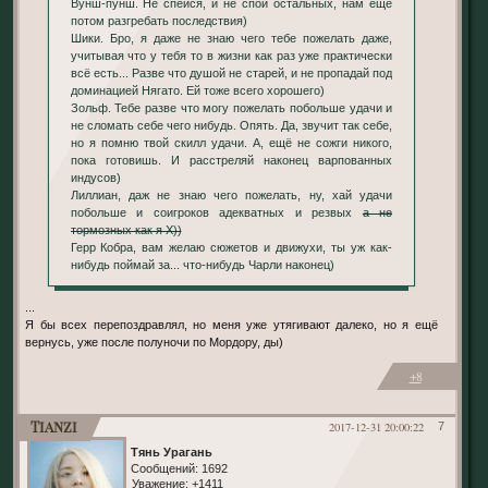
Вунш-пунш. Не спейся, и не спои остальных, нам ещё
потом разгребать последствия)
Шики. Бро, я даже не знаю чего тебе пожелать даже,
учитывая что у тебя то в жизни как раз уже практически
всё есть... Разве что душой не старей, и не пропадай под
доминацией Нягато. Ей тоже всего хорошего)
Зольф. Тебе разве что могу пожелать побольше удачи и
не сломать себе чего нибудь. Опять. Да, звучит так себе,
но я помню твой скилл удачи. А, ещё не сожги никого,
пока готовишь. И расстреляй наконец варпованных
индусов)
Лиллиан, даж не знаю чего пожелать, ну, хай удачи
побольше и соигроков адекватных и резвых
а не
тормозных как я Х))
Герр Кобра, вам желаю сюжетов и движухи, ты уж как-
нибудь поймай за... что-нибудь Чарли наконец)
...
Я бы всех перепоздравлял, но меня уже утягивают далеко, но я ещё
вернусь, уже после полуночи по Мордору, ды)
+8
Tianzi
2017-12-31 20:00:22
7
Тянь Урагань
Сообщений:
1692
Уважение:
+1411