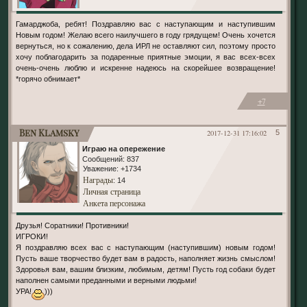
Гамарджоба, ребят! Поздравляю вас с наступающим и наступившим
Новым годом! Желаю всего наилучшего в году грядущем! Очень хочется
вернуться, но к сожалению, дела ИРЛ не оставляют сил, поэтому просто
хочу поблагодарить за подаренные приятные эмоции, я вас всех-всех
очень-очень люблю и искренне надеюсь на скорейшее возвращение!
*горячо обнимает*
+7
Ben Klamsky
2017-12-31 17:16:02
5
Играю на опережение
Сообщений:
837
Уважение:
+1734
Награды
: 14
Личная страница
Анкета персонажа
Друзья! Соратники! Противники!
ИГРОКИ!
Я поздравляю всех вас с наступающим (наступившим) новым годом!
Пусть ваше творчество будет вам в радость, наполняет жизнь смыслом!
Здоровья вам, вашим близким, любимым, детям! Пусть год собаки будет
наполнен самыми преданными и верными людьми!
УРА!
)))