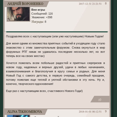
Андрей Вороненко
2017-12-31 21:21:51
8
Вне игры
Сообщений:
116
Уважение:
+398
Награды
: 8
Поздравляю всех с наступающим (или уже наступившим) Новым Годом!
Для меня одним из множества приятных событий в уходящем году стало
знакомство с этим замечательным форумом. Снова окунуться в мир
форумных РПГ никак не удавалось последние несколько лет, но вот
теперь все на своих местах)
Хочется пожелать всем побольше радостей и приятных сюрпризов в
новом году, надежных и верных друзей, удачи в любых начинаниях,
взаимопонимания и благополучия в кругу семьи и родных. Для меня
Новый Год с самого детства, в первую очередь, семейный праздник,
потому пожелаю еще теплой и уютной обстановки в эту ночь. Ну и,
конечно, творческого вдохновения!
Еще раз с наступающим всех, счастливого Нового Года!)
+6
Alina Tikhomirova
2018-01-01 00:12:51
9