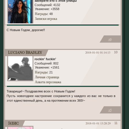
заберите кто с этой улицы
Сообщений:
4132
Уважение:
+3558
Награды
: 48
Записки игрока
С Новым Годом, дорогие!!
+6
Luciano Bradley
2018-01-01 01:14:13
10
rockin' fuckin'
Сообщений:
802
Уважение:
+1561
Награды
: 21
Личная страница
Анкета персонажа
Товарищи!~ Поздравляю всех с Новым Годом!
Пусть новогоднее настроение сохранится у каждого из вас не только в
этот единственный день, а на протяжении всех 365!~
+5
Элис
2018-01-01 13:28:29
11