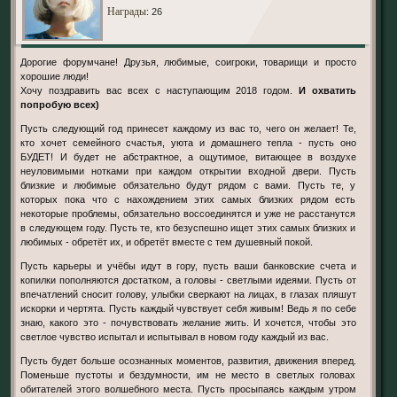
Награды
: 26
Дорогие форумчане! Друзья, любимые, соигроки, товарищи и просто
хорошие люди!
Хочу поздравить вас всех с наступающим 2018 годом.
И охватить
попробую всех)
Пусть следующий год принесет каждому из вас то, чего он желает! Те,
кто хочет семейного счастья, уюта и домашнего тепла - пусть оно
БУДЕТ! И будет не абстрактное, а ощутимое, витающее в воздухе
неуловимыми нотками при каждом открытии входной двери. Пусть
близкие и любимые обязательно будут рядом с вами. Пусть те, у
которых пока что с нахождением этих самых близких рядом есть
некоторые проблемы, обязательно воссоединятся и уже не расстанутся
в следующем году. Пусть те, кто безуспешно ищет этих самых близких и
любимых - обретёт их, и обретёт вместе с тем душевный покой.
Пусть карьеры и учёбы идут в гору, пусть ваши банковские счета и
копилки пополняются достатком, а головы - светлыми идеями. Пусть от
впечатлений сносит голову, улыбки сверкают на лицах, в глазах пляшут
искорки и чертята. Пусть каждый чувствует себя живым! Ведь я по себе
знаю, какого это - почувствовать желание жить. И хочется, чтобы это
светлое чувство испытал и испытывал в новом году каждый из вас.
Пусть будет больше осознанных моментов, развития, движения вперед.
Поменьше пустоты и бездумности, им не место в светлых головах
обитателей этого волшебного места. Пусть просыпаясь каждым утром