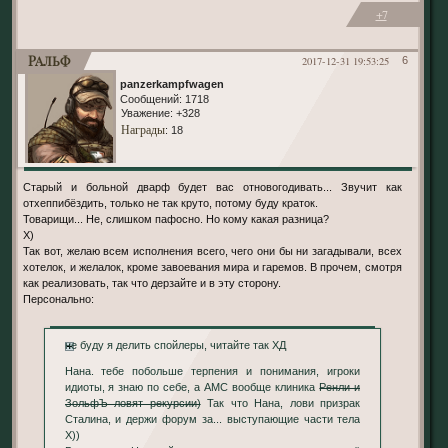
+7
Ральф
2017-12-31 19:53:25
6
panzerkampfwagen
Сообщений:
1718
Уважение:
+328
Награды
: 18
Старый и больной дварф будет вас отновогодивать... Звучит как
отхеппибёздить, только не так круто, потому буду краток.
Товарищи... Не, слишком пафосно. Но кому какая разница?
Х)
Так вот, желаю всем исполнения всего, чего они бы ни загадывали, всех
хотелок, и желалок, кроме завоевания мира и гаремов. В прочем, смотря
как реализовать, так что дерзайте и в эту сторону.
Персонально:
не буду я делить спойлеры, читайте так ХД
Нана. тебе побольше терпения и понимания, игроки
идиоты, я знаю по себе, а АМС вообще клиника
Ренли и
ЗольфЪ ловят рекурсии)
Так что Нана, лови призрак
Сталина, и держи форум за... выступающие части тела
Х))