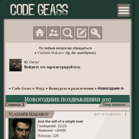
По любым вопросам обращаться
Vladimir Makarov
к
(tg, dis: punshpwnz)
ID: Гость!
Войдите
зарегистрируйтесь
или
.
Code Geass
Флуд
Конкурсы и развлечения
»
»
»
»
Новогодние поздравл
Новогодние поздравления 2017
Страница:
1
Тема закрыта
Vladimir Makarov
2017-12-31 02:14:13
1
Just the will of a single man
Сообщений:
15123
Уважение:
+20489
Награды
: 126