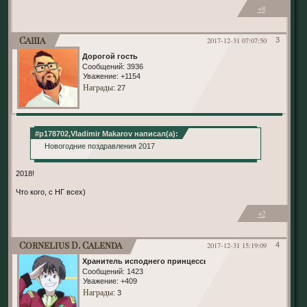
+8
Саша
2017-12-31 07:07:50
3
Дорогой гость
Сообщений:
3936
Уважение:
+1154
Награды
: 27
#p178702,Vladimir Makarov написал(а):
Новогодние поздравления 2017
2018!
Что кого, с НГ всех)
+2
Cornelius D. Calenda
2017-12-31 15:19:09
4
Хранитель исподнего принцессы
Сообщений:
1423
Уважение:
+409
Награды
: 3