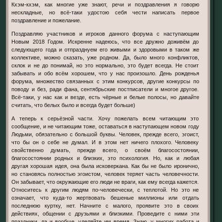
Кхэм-кхэм, как многие уже знают, речи и поздравления я говорю
нескладные, но всё-таки удостою себя чести написать первое
поздравление и пожелание.
Поздравляю участников и игроков данного форума с наступающим
Новым 2018 Годом. Искренне надеюсь, что все дружно доживём до
следующего года и отпразднуем его живыми и здоровыми в таком же
коллективе, можно сказать, уже родном. Да, было много конфликтов,
склок и не до понимай, но это нормально, это будет всегда. Не стоит
забывать и обо всём хорошем, что у нас произошло. День рожденья
форума, множество связанных с этим конкурсов, другие конкурсы по
поводу и без, ради фана, сентябрьские постписатели и многое другое.
Всё-таки, у нас как и везде, есть чёрные и белые полосы, но давайте
считать, что белых было и всегда будет больше)
А теперь к серьёзной части. Хочу пожелать всем читающим это
сообщение, и не читающим тоже, оставаться в наступающем новом году
Людьми, обязательно с большой буквы. Человек, прежде всего, эгоист,
что бы он о себе не думал. И в этом нет ничего плохого. Человеку
свойственно думать, прежде всего, о своём благосостоянии,
благосостоянии родных и близких, это психология. Но, как и любая
другая хорошая идея, она была исковеркана. Как бы не было иронично,
но становясь полностью эгоистом, человек теряет часть человечности.
Он забывает, что окружающие его люди не враги, как ему всегда кажется.
Относитесь к другим людям по-человечески, с теплотой. Но это не
означает, что куда-то жертвовать бешеные миллионы или отдать
последнюю куртку, нет. Начните с малого, проявите это в своих
действиях, общении с друзьями и близкими. Проведите с ними эти
праздники, да и вообще, уделяйте им время. Знаю, у многих работа и