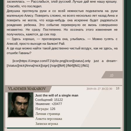
засмеялась. — Расслабься, злой русский. Лучше дай мне нашу крошку.
Спасибо, что последил.
Девушка протянула руки и со всей нежностью подхватила на руки
маленькую Алису. Поверить сложно, но всего несколько лет назад Анна и
поверить не могла, что когда-нибудь она искренне будет радоваться
рождению ребенка. Это событие перевернуло ее жизнь совершенно
незаметно. Не сразу. Постепенно. Но осознать этого изменения не
получилось, кажется, до сих пор.
— Здесь хорошо, — проговорила она, улыбаясь. — Можно гулять с
Алисой, просто выходя на балкон! Рай.
А где еще можно найти такой девственно чистый воздух, как не здесь, на
отшибе Гаваны?
[icon]https://i.imgur.com/iT1VpXe.png[/icon][status].only just a dream~
[/status][nick]Anna[/nick][sign] [/sign][fld4] [/fld4][fld1] [/fld1]
+6
Vladimir Makarov
2019-01-27 20:22:30
18
Just the will of a single man
Сообщений:
15122
Уважение:
+20477
Награды
: 126
Личная страница
Анкета персонажа
Записки игрока