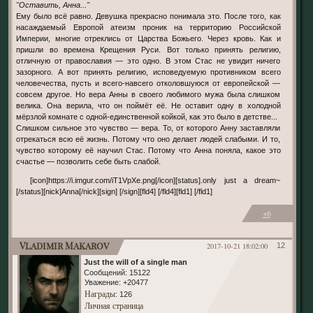
"Оставить, Анна..."
Ему было всё равно. Девушка прекрасно понимала это. После того, как
насаждаемый Европой атеизм проник на территорию Российской
Империи, многие отреклись от Царства Божьего. Через кровь. Как и
пришли во времена Крещения Руси. Вот только принять религию,
отличную от православия — это одно. В этом Стас не увидит ничего
зазорного. А вот принять религию, исповедуемую противником всего
человечества, пусть и всего-навсего отколовшуюся от европейской —
совсем другое. Но вера Анны в своего любимого мужа была слишком
велика. Она верила, что он поймёт её. Не оставит одну в холодной
мёрзлой комнате с одной-единственной койкой, как это было в детстве...
Слишком сильное это чувство — вера. То, от которого Анну заставляли
отрекаться всю её жизнь. Потому что оно делает людей слабыми. И то,
чувство которому её научил Стас. Потому что Анна поняла, какое это
счастье — позволить себе быть слабой.
[icon]https://i.imgur.com/iT1VpXe.png[/icon][status].only just a dream~
[/status][nick]Anna[/nick][sign] [/sign][fld4] [/fld4][fld1] [/fld1]
+6
Vladimir Makarov
2017-10-21 18:02:00
12
Just the will of a single man
Сообщений:
15122
Уважение:
+20477
Награды
: 126
Личная страница