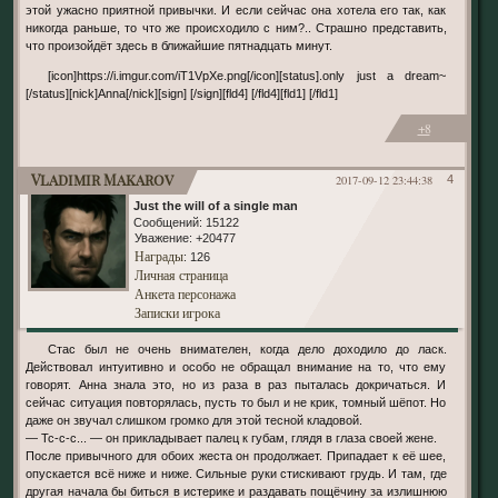
этой ужасно приятной привычки. И если сейчас она хотела его так, как
никогда раньше, то что же происходило с ним?.. Страшно представить,
что произойдёт здесь в ближайшие пятнадцать минут.
[icon]https://i.imgur.com/iT1VpXe.png[/icon][status].only just a dream~
[/status][nick]Anna[/nick][sign] [/sign][fld4] [/fld4][fld1] [/fld1]
+8
Vladimir Makarov
2017-09-12 23:44:38
4
Just the will of a single man
Сообщений:
15122
Уважение:
+20477
Награды
: 126
Личная страница
Анкета персонажа
Записки игрока
Стас был не очень внимателен, когда дело доходило до ласк.
Действовал интуитивно и особо не обращал внимание на то, что ему
говорят. Анна знала это, но из раза в раз пыталась докричаться. И
сейчас ситуация повторялась, пусть то был и не крик, томный шёпот. Но
даже он звучал слишком громко для этой тесной кладовой.
— Тс-с-с... — он прикладывает палец к губам, глядя в глаза своей жене.
После привычного для обоих жеста он продолжает. Припадает к её шее,
опускается всё ниже и ниже. Сильные руки стискивают грудь. И там, где
другая начала бы биться в истерике и раздавать пощёчину за излишнюю