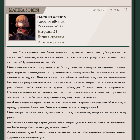
Marika Soresi
2017-10-01 02:32:16
11
BACK IN ACTION
Сообщений:
1549
Уважение:
+4086
Награды
: 28
Личная страница
Анкета персонажа
— Он скучный, — Анна говорит серьёзно, но с её губ срывается
смех. — Знаешь, мне порой кажется, что он уже родился старым. Ему
сколько? Тридцатник-то есть?
Она одевается и, поправив футболку, вышла следом за мужем. Более
просторное помещение по сравнению с кладовкой было словно глотком
свежего воздуха. Лёгкая клаустрофобия в любом случае не позволила
бы ей сосредоточиться на процессе в полной мере, хотя сама всякий
раз била себя пяткой в грудь, убеждая Станислава в обратном.
Самоуверенность и отвага — то, что привязалось к ней от прошлой
жизни и то, что было совершенно недопустимо в новой.
— И не вздумай превращаться в такого же старого зануду, как Макаров, -
предупредила Анна. — Иначе я начну носить кардиганы!
Она открыто захихикала, но почти сразу замолкла, подхватив мужа под
руку.
— Ты не сказал про крещение, — возвращаясь к теме сказала женщина.
— Тебе ведь без разницы, правильно?
Анна сжала руку Станислава крепче — так, чтобы звучать убедительнее.
Дурацкая манипуляция.