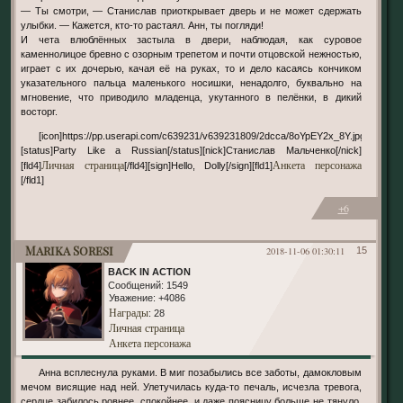
— Ты смотри, — Станислав приоткрывает дверь и не может сдержать
улыбки. — Кажется, кто-то растаял. Анн, ты погляди!
И чета влюблённых застыла в двери, наблюдая, как суровое
каменнолицое бревно с озорным трепетом и почти отцовской нежностью,
играет с их дочерью, качая её на руках, то и дело касаясь кончиком
указательного пальца маленького носишки, ненадолго, буквально на
мгновение, что приводило младенца, укутанного в пелёнки, в дикий
восторг.
[icon]https://pp.userapi.com/c639231/v639231809/2dcca/8oYpEY2x_8Y.jpg[/icon]
[status]Party Like a Russian[/status][nick]Станислав Мальченко[/nick]
Личная страница
Анкета персонажа
[fld4]
[/fld4][sign]Hello, Dolly[/sign][fld1]
[/fld1]
+6
Marika Soresi
2018-11-06 01:30:11
15
BACK IN ACTION
Сообщений:
1549
Уважение:
+4086
Награды
: 28
Личная страница
Анкета персонажа
Анна всплеснула руками. В миг позабылись все заботы, дамокловым
мечом висящие над ней. Улетучилась куда-то печаль, исчезла тревога,
сердце забилось ровнее, спокойнее, и даже поясницу больше не тянуло,