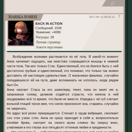
+7
Marika Soresi
2017-09-14 00:04:14
7
BACK IN ACTION
Сообщений:
1549
Уважение:
+4086
Награды
: 28
Личная страница
Анкета персонажа
Возбуждение волнами растекается по её телу. В какой-то момент
Анна начинает ощущать, как неистово сокращаются мышцы в нижней
части тела. Так мог только Стас. Единственный, кто не боялся быть с ней
достаточно грубым и единственный, кто понимал, что только так можно
доставить ей настоящее удовольствие. О мальчиках-фиалках, случайно
попадавшихся ей на пути, даже вспоминать не хотелось, когда рядом
был Он.
Анна хватает Стаса за его шевелюру, тянет, пока он занят ею и,
запрокинув голову, целиком отдаётся страсти, что кипела в ней
неудержимо всё то время, что были не вместе. Изредка с её губ слетает
вольной птицей тихое имя, что сипло произносит она, стараясь случайно
не закричать.
Но вдруг всё резко прекращается. Стихает в груди вибрация, смолкает
эхо этих узких стен. Анна не сразу приходит в себя и, вопросительно
изгибая бровь, смотрит на своего мужа словно бы сверху вниз,
улавливая в его глазах все пятьдесят оттенков любви и преданности.
— Что случилось? — взбудоражено спрашивает она, всё ещё не отойдя