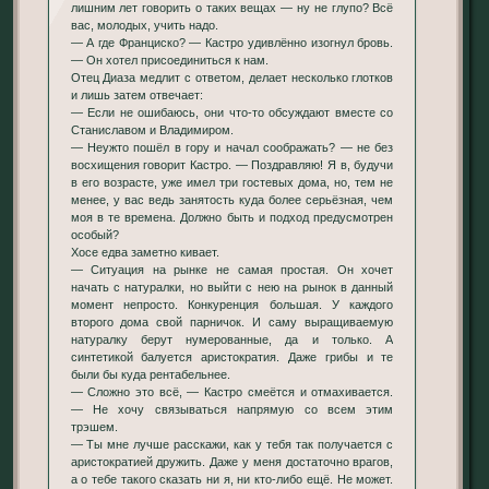
лишним лет говорить о таких вещах — ну не глупо? Всё
вас, молодых, учить надо.
— А где Франциско? — Кастро удивлённо изогнул бровь.
— Он хотел присоединиться к нам.
Отец Диаза медлит с ответом, делает несколько глотков
и лишь затем отвечает:
— Если не ошибаюсь, они что-то обсуждают вместе со
Станиславом и Владимиром.
— Неужто пошёл в гору и начал соображать? — не без
восхищения говорит Кастро. — Поздравляю! Я в, будучи
в его возрасте, уже имел три гостевых дома, но, тем не
менее, у вас ведь занятость куда более серьёзная, чем
моя в те времена. Должно быть и подход предусмотрен
особый?
Хосе едва заметно кивает.
— Ситуация на рынке не самая простая. Он хочет
начать с натуралки, но выйти с нею на рынок в данный
момент непросто. Конкуренция большая. У каждого
второго дома свой парничок. И саму выращиваемую
натуралку берут нумерованные, да и только. А
синтетикой балуется аристократия. Даже грибы и те
были бы куда рентабельнее.
— Сложно это всё, — Кастро смеётся и отмахивается.
— Не хочу связываться напрямую со всем этим
трэшем.
— Ты мне лучше расскажи, как у тебя так получается с
аристократией дружить. Даже у меня достаточно врагов,
а о тебе такого сказать ни я, ни кто-либо ещё. Не может.