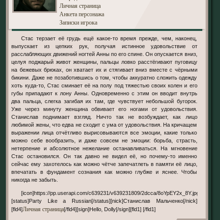
Личная страница
Анкета персонажа
Записки игрока
Стас терзает её грудь ещё какое-то время прежде, чем, наконец,
выпускает из цепких рук, получая истинное удовольствие от
расслабляющих движений ногтей Анны по его спине. Он опускается вниз,
целуя поджарый живот женщины, пальцы ловко расстёгивают пуговицу
на бежевых брюках, он хватает их и стягивает вниз вместе с чёрными
бикини. Даже не позаботившись о том, чтобы аккуратно сложить одежду
хоть куда-то, Стас сминает её на полу под тяжестью своих колен и его
губы припадают к лону Анны. Одновременно с этим он вводит внутрь
два пальца, слегка загибая их там, где чувствует небольшой бугорок.
Уже через минуту женщина обвивает его ногами от удовольствия.
Станислав поднимает взгляд. Ничто так не возбуждает, как лицо
любимой жены, что едва не сходит с ума от удовольствия. На кричащем
выражении лица отчётливо вырисовываются все эмоции, какие только
можно себе вообразить, и даже совсем не эмоции: борьба, страсть,
нетерпение и абсолютное нежелание останавливаться. На мгновение
Стас остановился. Он так давно не видел её, но почему-то именно
сейчас ему захотелось как можно чётче запечатлеть в памяти её лицо,
впечатать в фундамент сознания как можно глубже и яснее. Чтобы
никогда не забыть.
[icon]https://pp.userapi.com/c639231/v639231809/2dcca/8oYpEY2x_8Y.jpg[/icon]
[status]Party Like a Russian[/status][nick]Станислав Мальченко[/nick]
Личная страница
[fld4]
[/fld4][sign]Hello, Dolly[/sign][fld1] [/fld1]