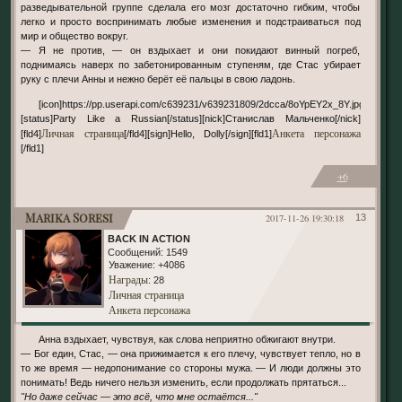
разведывательной группе сделала его мозг достаточно гибким, чтобы
легко и просто воспринимать любые изменения и подстраиваться под
мир и общество вокруг.
— Я не против, — он вздыхает и они покидают винный погреб,
поднимаясь наверх по забетонированным ступеням, где Стас убирает
руку с плечи Анны и нежно берёт её пальцы в свою ладонь.
[icon]https://pp.userapi.com/c639231/v639231809/2dcca/8oYpEY2x_8Y.jpg[/icon]
[status]Party Like a Russian[/status][nick]Станислав Мальченко[/nick]
Личная страница
Анкета персонажа
[fld4]
[/fld4][sign]Hello, Dolly[/sign][fld1]
[/fld1]
+6
Marika Soresi
2017-11-26 19:30:18
13
BACK IN ACTION
Сообщений:
1549
Уважение:
+4086
Награды
: 28
Личная страница
Анкета персонажа
Анна вздыхает, чувствуя, как слова неприятно обжигают внутри.
— Бог един, Стас, — она прижимается к его плечу, чувствует тепло, но в
то же время — недопонимание со стороны мужа. — И люди должны это
понимать! Ведь ничего нельзя изменить, если продолжать прятаться...
"Но даже сейчас — это всё, что мне остаётся..."