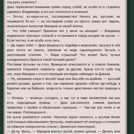
под руку ухватить?
Диаз переключил внимание прямо перед собой, не особо-то и стараясь
удержать Владимира, а его рот изогнулся в усмешке.
— Это-кх, кх-наше-кх-кх, гостеприимство! Ничего вы, русские, не
понимаете! Кх-кх! — на последнем слове он просто зажал рот ладонь,
окончательно выпустив Макаров из своей хватки.
— Что тебя смешит? Времени нет у меня на женщин! — Владимир
недовольно тряханул головой и остановился перед входом на кухню. —
Если честно, я не особо хочу пить.
— Да ладно тебе! — Диаз фыркнул и, подойдя к морозилке, засунул в неё
руку почти по локоть, извлекая из недр «дымящуюся» бутыль с
запотевшим стеклом. — Жара страшная! Что может быть лучше
холодненького брюта в такой погожий денёк?
Поставив бутылку на стол, Франциско осмотрелся и, в поиске бокалов,
принялся открывать серванты один за другим, бурча что-то себе под
нос, пока Макаров с отсутствующим взглядом наблюдал за Диазом.
— Ну, например озеро в лесной чаще или бассейн на крайняк, — русский
развёл руками, думая о том, как наверное здорово сейчас где-нибудь в
Карелии или на Байкале, когда есть только девственно чистая природа и
ты.
— Хочешь — можешь съездить, у нас тут в паре километров как раз
есть подходящая лужица, — Диаз рассмеялся, снимая крепкую
проволоку с пробки и обхватывая горлышко. — Там как раз тенёк и не
так жарко. Поплещешься...
На кухне раздаётся хлопок. Напиток бурно пенится, и густая белая
субстанция обволакивает бутылку, очерчивает её контуры и стекает
на тёмную поверхность стола с древесной текстурой.
— Да ну, брось, — Макаров махнул рукой, громко цокнув. — Делать мне