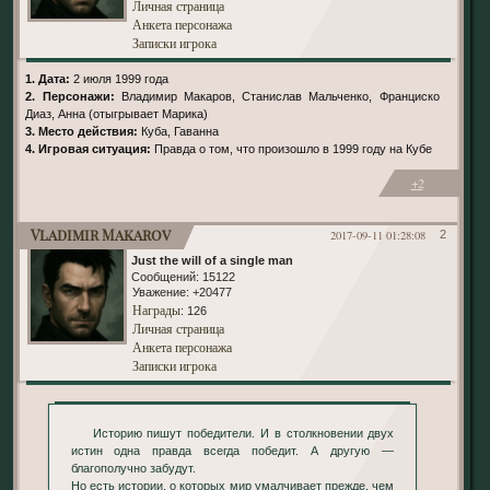
Личная страница
Анкета персонажа
Записки игрока
1. Дата:
2 июля 1999 года
2. Персонажи:
Владимир Макаров, Станислав Мальченко, Франциско
Диаз, Анна (отыгрывает Марика)
3. Место действия:
Куба, Гаванна
4. Игровая ситуация:
Правда о том, что произошло в 1999 году на Кубе
+2
Vladimir Makarov
2017-09-11 01:28:08
2
Just the will of a single man
Сообщений:
15122
Уважение:
+20477
Награды
: 126
Личная страница
Анкета персонажа
Записки игрока
Историю пишут победители. И в столкновении двух
истин одна правда всегда победит. А другую —
благополучно забудут.
Но есть истории, о которых мир умалчивает прежде, чем