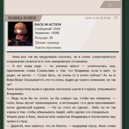
+6
Marika Soresi
2018-12-02 22:55:26
17
BACK IN ACTION
Сообщений:
1549
Уважение:
+4086
Награды
: 28
Личная страница
Анкета персонажа
Анна все так же продолжала хохотать, не в силах сопротивляться
очарованию нелепости в этих макаровских отговорках.
— А вот когда надо — ты умеешь врать! — усмехнулась она,
припоминая слова Станислава о том, что Владимир если и врет, то
редко, но метко. — Стало быть, не очень-то и хотел сейчас? Ах ты ж
Вова-Вова! Оказывается, кто-то очень жаден до чужого внимания, не так
ли?
Анна выпустила мужа и сделала несколько шагов в сторону опешившего
Владимира.
— Ведь если бы ты хотел, ты бы соврал так, чтобы мы поверили, —
голос Анны звучит провокационно, в интонациях то и дело проскакивают
нотки дружеской издевки. — Но ты этого не сделал... Либо ты не так
хорош в том, чтобы обманывать людей, либо сделал это специально.
Уперев руки в бока, Анна встала напротив Владимира и посмотрела ему
прямо в глаза.
— Дорогой, мне кажется, что он боится, — выдержав паузу, Анна снова