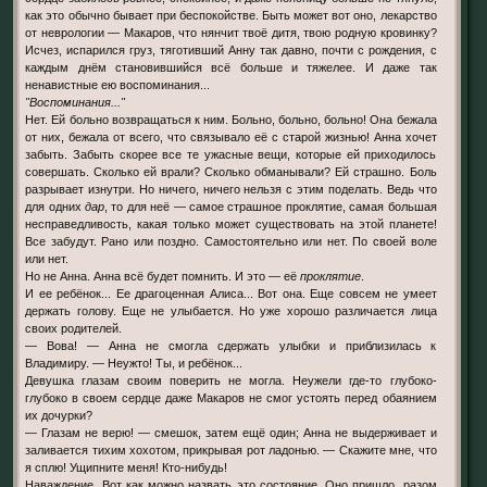
как это обычно бывает при беспокойстве. Быть может вот оно, лекарство
от неврологии — Макаров, что нянчит твоё дитя, твою родную кровинку?
Исчез, испарился груз, тяготивший Анну так давно, почти с рождения, с
каждым днём становившийся всё больше и тяжелее. И даже так
ненавистные ею воспоминания...
"Воспоминания..."
Нет. Ей больно возвращаться к ним. Больно, больно, больно! Она бежала
от них, бежала от всего, что связывало её с старой жизнью! Анна хочет
забыть. Забыть скорее все те ужасные вещи, которые ей приходилось
совершать. Сколько ей врали? Сколько обманывали? Ей страшно. Боль
разрывает изнутри. Но ничего, ничего нельзя с этим поделать. Ведь что
для одних
дар
, то для неё — самое страшное проклятие, самая большая
несправедливость, какая только может существовать на этой планете!
Все забудут. Рано или поздно. Самостоятельно или нет. По своей воле
или нет.
Но не Анна. Анна всё будет помнить. И это — её
проклятие
.
И ее ребёнок... Ее драгоценная Алиса... Вот она. Еще совсем не умеет
держать голову. Еще не улыбается. Но уже хорошо различается лица
своих родителей.
— Вова! — Анна не смогла сдержать улыбки и приблизилась к
Владимиру. — Неужто! Ты, и ребёнок...
Девушка глазам своим поверить не могла. Неужели где-то глубоко-
глубоко в своем сердце даже Макаров не смог устоять перед обаянием
их дочурки?
— Глазам не верю! — смешок, затем ещё один; Анна не выдерживает и
заливается тихим хохотом, прикрывая рот ладонью. — Скажите мне, что
я сплю! Ущипните меня! Кто-нибудь!
Наваждение. Вот как можно назвать это состояние. Оно пришло, разом