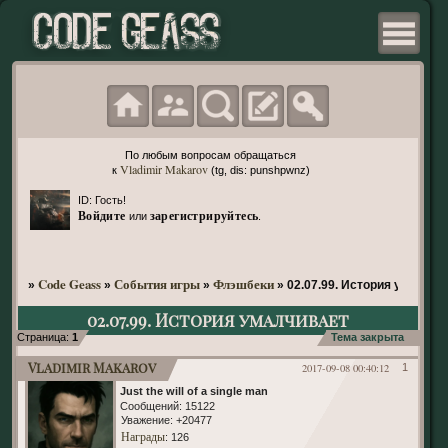
По любым вопросам обращаться
Vladimir Makarov
к
(tg, dis: punshpwnz)
ID: Гость!
Войдите
зарегистрируйтесь
или
.
Code Geass
События игры
Флэшбеки
»
»
»
»
02.07.99. История умалчив
02.07.99. История умалчивает
Страница:
1
Тема закрыта
Vladimir Makarov
2017-09-08 00:40:12
1
Just the will of a single man
Сообщений:
15122
Уважение:
+20477
Награды
: 126