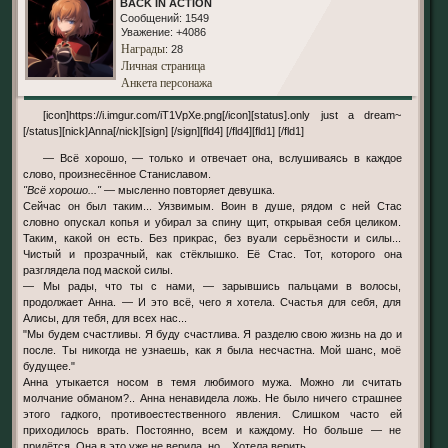
BACK IN ACTION
Сообщений:
1549
Уважение:
+4086
Награды
: 28
Личная страница
Анкета персонажа
[icon]https://i.imgur.com/iT1VpXe.png[/icon][status].only just a dream~
[/status][nick]Anna[/nick][sign] [/sign][fld4] [/fld4][fld1] [/fld1]
— Всё хорошо, — только и отвечает она, вслушиваясь в каждое
слово, произнесённое Станиславом.
"Всё хорошо..."
— мысленно повторяет девушка.
Сейчас он был таким... Уязвимым. Воин в душе, рядом с ней Стас
словно опускал копья и убирал за спину щит, открывая себя целиком.
Таким, какой он есть. Без прикрас, без вуали серьёзности и силы...
Чистый и прозрачный, как стёклышко. Её Стас. Тот, которого она
разглядела под маской силы.
— Мы рады, что ты с нами, — зарывшись пальцами в волосы,
продолжает Анна. — И это всё, чего я хотела. Счастья для себя, для
Алисы, для тебя, для всех нас...
"Мы будем счастливы. Я буду счастлива. Я разделю свою жизнь на до и
после. Ты никогда не узнаешь, как я была несчастна. Мой шанс, моё
будущее."
Анна утыкается носом в темя любимого мужа. Можно ли считать
молчание обманом?.. Анна ненавидела ложь. Не было ничего страшнее
этого гадкого, противоестественного явления. Слишком часто ей
приходилось врать. Постоянно, всем и каждому. Но больше — не
придётся. Она в это уже не верила, но... Хотела верить.