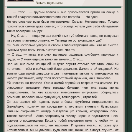
Анкета персонажа
— Стас... — грубый толчок и она приземляется прямо на бочку в
тесной кладовке великолепного винного погреба. — Не здесь...
Но его сильные руки были неудержимы. Смелы. Нетерпеливы. Трудно
признаться самой даже сейчас, что всегда хотела для себя обладателя
таких бесстрашных рук.
— Ну, Стас... — поцелуи разгорячённых губ обжигают шею, не выпуская
из своего пламенного плена. — Ты ведь не остановишься, да?
Он был настолько уверен в своём главенствующим «я», что не считал
нужным даже промычать в ответ хоть что-то.
— Стас... — когда его руки начинают задирать футболку, проникая к
груди. — У меня ещё растяжки не зажили... Стас...
Всё же, она была женщиной. И даже спустя столько лет отношений ей
хотелось, чтобы и сейчас всё было идеально. Даже в этой кладовой. Но
только фригидной девушке может помешать мысль о имеющихся на
животе растяжках, когда тебя ласкает такой мужчина, как Станислав.
Ей несказанно повезло. Она с самой первой их встречи так считала. Их
отношения подарили Анне гораздо больше, чем она сама могла
предположить. То, что казалось мимолётной интрижкой, обернулось
романом, наполненным бушующих, точно ураган, страстей.
Он заставляет её поднять руки и белая футболка отправляется на
ближайшую полочку по соседству с пустыми винными бутылками.
Пальцы очерчивают контур выступающих ключиц, исхудавших плеч,
тонких запястий... Анна запрокинула голову, нарочно подставляя шею,
умоляя о продолжении. Когда с тобой случается секс по любви — ты
подсаживаешься на него, как наркотик. И девять месяц, которые для
Станислава и Анны длились куда больше, никак не смогут отучить от