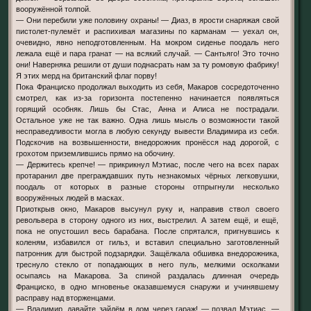
вооружённой толпой.
— Они перебили уже половину охраны! — Диаз, в ярости снаряжая свой
пистолет-пулемёт и распихивая магазины по карманам — уехал он,
очевидно, явно неподготовленным. На мокром сиденье поодаль него
лежала ещё и пара гранат — на всякий случай. — Сантьяго! Это точно
они! Наверняка решили от души поднасрать нам за ту ромовую фабрику!
Я этих мерд на британский флаг порву!
Пока Франциско продолжал выходить из себя, Макаров сосредоточенно
смотрел, как из-за горизонта постепенно начинается появляться
горящий особняк. Лишь бы Стас, Анна и Алиса не пострадали.
Остальное уже не так важно. Одна лишь мысль о возможности такой
несправедливости могла в любую секунду вывести Владимира из себя.
Подскочив на возвышенности, внедорожник пронёсся над дорогой, с
грохотом приземлившись прямо на обочину.
— Держитесь крепче! — прикрикнул Мэтиас, после чего на всех парах
протаранил две преграждавших путь незнакомых чёрных легковушки,
поодаль от которых в разные стороны отпрыгнули несколько
вооружённых людей в масках.
Приоткрыв окно, Макаров высунул руку и, направив ствол своего
револьвера в сторону одного из них, выстрелил. А затем ещё, и ещё,
пока не опустошил весь барабана. После спрятался, пригнувшись к
коленям, избавился от гильз, и вставил специально заготовленный
патронник для быстрой подзарядки. Защёлкала обшивка внедорожника,
треснуло стекло от попадающих в него пуль, мелкими осколками
осыпаясь на Макарова. За спиной раздалась длинная очередь
Франциско, в одно мгновенье оказавшемуся снаружи и учинявшему
расправу над вторженцами.
— Владимир, давайте зайдём в дом через гараж! — позвал Мэтиас. —