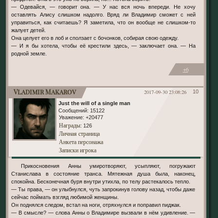
— Одевайся, — говорит она. — У нас вся ночь впереди. Не хочу
оставлять Алису слишком надолго. Вряд ли Владимир сможет с ней
управиться, как считаешь? Я заметила, что он вообще не слишком-то
жалует детей.
Она целует его в лоб и сползает с бочонков, собирая свою одежду.
— И я бы хотела, чтобы её крестили здесь, — заключает она. — На
родной земле.
+6
Vladimir Makarov
2017-09-30 23:08:26
10
Just the will of a single man
Сообщений:
15122
Уважение:
+20477
Награды
: 126
Личная страница
Анкета персонажа
Записки игрока
Прикосновения Анны умиротворяют, усыпляют, погружают
Станислава в состояние транса. Мятежная душа была, наконец,
спокойна. Бесконечная буря внутри утихла, по телу растекалось тепло.
— Ты права, — он улыбнулся, чуть запрокинув голову назад, чтобы даже
сейчас поймать взгляд любимой женщины.
Он поднялся следом, встал на ноги, отряхнулся и поправил пиджак.
— В смысле? — слова Анны о Владимире вызвали в нём удивление. —