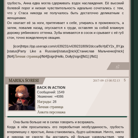
грубость, Анна едва могла сдерживать вздох наслаждения. Её высокий
болевой порог и низкая чувствительность идеально сочетались с тем,
что у Стаса никогда не получалось быть достаточно деликатным с
женщинами.
Он хватает её за ноги, притягивает к себе, упираясь в промежность, а
затем, повалив назад, опускается к груди, оставляя за собой влажную
дорожку рябинового оттенка. Зубы впиваются в сосок и срывают с её губ
стон, точно вожделенную овацию.
[icon]https://pp.userapi.com/c639231/v639231809/2dcca/8oYpEY2x_8Y.jpg[/icon]
[status]Party Like a Russian[/status][nick]Станислав Мальченко[/nick]
Личная страница
[fld4]
[/fld4][sign]Hello, Dolly[/sign][fld1] [/fld1]
+7
Marika Soresi
2017-09-13 00:52:13
5
BACK IN ACTION
Сообщений:
1549
Уважение:
+4086
Награды
: 28
Личная страница
Анкета персонажа
Она была больше не в силах говорить и возражать.
Когда в нём просыпалась его первобытная необузданность, грубость
вперемешку с яростью, Анна становилась, будто шёлковая. Ничто, никто
и никогда не смогло бы доставить ей больше удовольствия, чем