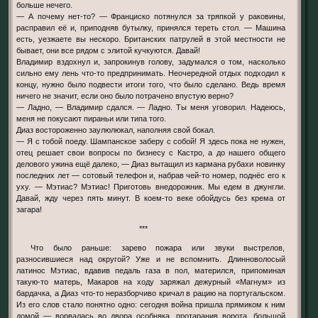
больше нечего.
— А почему нет-то? — Франциско потянулся за тряпкой у раковины,
расправил её и, приподняв бутылку, принялся тереть стол. — Машина
есть, уезжаете вы нескоро. Британских патрулей в этой местности не
бывает, они все рядом с элитой кучкуются. Давай!
Владимир вздохнул и, запрокинув голову, задумался о том, насколько
сильно ему лень что-то предпринимать. Неочередной отдых подходил к
концу, нужно было подвести итоги того, что было сделано. Ведь время
ничего не значит, если оно было потрачено впустую верно?
— Ладно, — Владимир сдался. — Ладно. Ты меня уговорил. Надеюсь,
меня не покусают пираньи или типа того.
Диаз востороженно заулюлюкал, наполняя свой бокал.
— Я с тобой поеду. Шампанское заберу с собой! Я здесь пока не нужен,
отец решает свои вопросы по бизнесу с Кастро, а до нашего общего
делового ужина ещё далеко, — Диаз вытащил из кармана рубахи новинку
последних лет — сотовый телефон и, набрав чей-то номер, поднёс его к
уху. — Мэтиас? Мэтиас! Приготовь внедорожник. Мы едем в джунгли.
Давай, жду через пять минут. В коем-то веке обойдусь без крема от
загара!
***
Что было раньше: зарево пожара или звуки выстрелов,
разносившиеся над округой? Уже и не вспомнить. Длинноволосый
латинос Мэтиас, вдавив педаль газа в пол, матерился, припоминая
такую-то матерь, Макаров на ходу заряжал дежурный «Магнум» из
бардачка, а Диаз что-то неразборчиво кричал в рацию на португальском.
Из его слов стало понятно одно: сегодня война пришла прямиком к ним
домой — ворвалась во двора особняка, протаранив ворота, большой