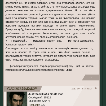
доставлял он. Не сумев сдержать стон, она старалась сделать его как
можно более тихим. И, хоть сейчас это получилось, когда он зайдёт ещё
дальше, женщина не сможет сдерживаться более. Но страх быть
услышанными отступал всё дальше и дальше по мере того, как губы и
руки Станислава творили магию тела. Анна чувствовала, как влажно
становится между её ног. Еле-еле она поднимает руки и запускает под
воротник рубашки, ногтями проводя по спине вдоль позвоночника.
Прикусив губу, Анна наслаждается его ласками, что с каждой секундой
приближают её к вершине блаженства, но лишь для того, чтобы
спустившись на землю, эти двое смогли покорить её вновь.
«— Продолжай... — мысленно просит она. — Не останавливайся...
Ускорься, прошу тебя.»
Она надеется, что он её услышит, или так совпадёт, что он сделает то, о
чём она просит. В горле ком и всё, что Анна может сейчас —
наслаждаться телом супруга, которого не видела уже больше года. Она
едва не позабыла, насколько он был хорош.
[icon]https://i.imgur.com/iT1VpXe.png[/icon][status].only just a dream~
[/status][nick]Anna[/nick][sign] [/sign][fld4] [/fld4][fld1] [/fld1]
+7
Vladimir Makarov
2017-09-13 19:36:04
6
Just the will of a single man
Сообщений:
15122
Уважение:
+20477
Награды
: 126