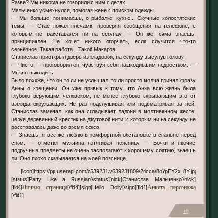
Разве? Мы никогда не говорили с ним о детях.
Мальченко усмехнулся, помогая жене с поиском одежды.
— Мы больше, понимаешь, о рыбалке, кухне... Скучные холостятские
темы, — Стас пожал плечами, проверяя сообщения на телефоне, с
которым не расставался ни на секунду. — Он же, сама знаешь,
принципиален. Не хочет никого огорчать, если случится что-то
серьёзное. Такая работа... Такой Макаров.
Станислав приоткрыл дверь из кладовой, на секунду высунув голову.
— Чисто, — проговорил он, чувствуя себя нашкодившим подростком. —
Можно выходить.
Было похоже, что он то ли не услышал, то ли просто молча принял фразу
Анны о крещении. Он уже привык к тому, что Анна всю жизнь была
глубоко верующим человеком, не менее глубоко скрывающим это от
взгляда окружающих. Не раз подслушивая или подсматривая за ней,
Станислав замечал, как она складывает ладони в молтивенном жесте,
целуя деревянный крестик на джутовой нити, с которым ни на секунду не
расставалась даже во время секса.
— Знаешь, я всё же люблю в комфортной обстановке в спальне перед
сном, — отметил мужчина потягивая поясницу. — Бочки и прочие
подручные предметы не очень располагают к хорошему соитию, знаешь
ли. Оно плохо сказывается на моей пояснице.
[icon]https://pp.userapi.com/c639231/v639231809/2dcca/8oYpEY2x_8Y.jpg[/icon]
[status]Party Like a Russian[/status][nick]Станислав Мальченко[/nick]
Личная страница
Анкета персонажа
[fld4]
[/fld4][sign]Hello, Dolly[/sign][fld1]
[/fld1]
+6