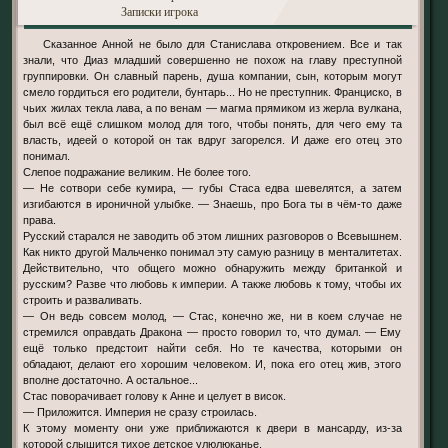
Записки игрока
Сказанное Анной не было для Станислава откровением. Все и так
знали, что Диаз младший совершенно не похож на главу преступной
группировки. Он славный парень, душа компании, сын, которым могут
смело гордиться его родители, бунтарь... Но не преступник. Франциско, в
чьих жилах текла лава, а по венам — магма прямиком из жерла вулкана,
был всё ещё слишком молод для того, чтобы понять, для чего ему та
власть, идеей о которой он так вдруг загорелся. И даже его отец это
понимал.
Слепое подражание великим. Не более того.
— Не сотвори себе кумира, — губы Стаса едва шевелятся, а затем
изгибаются в ироничной улыбке. — Знаешь, про Бога ты в чём-то даже
права.
Русский старался не заводить об этом лишних разговоров о Всевышнем.
Как никто другой Мальченко понимал эту самую разницу в менталитетах.
Действительно, что общего можно обнаружить между британкой и
русским? Разве что любовь к империи. А также любовь к тому, чтобы их
строить и разваливать.
— Он ведь совсем молод, — Стас, конечно же, ни в коем случае не
стремился оправдать Дракона — просто говорил то, что думал. — Ему
ещё только предстоит найти себя. Но те качества, которыми он
обладают, делают его хорошим человеком. И, пока его отец жив, этого
вполне достаточно. А остальное...
Стас поворачивает голову к Анне и целует в висок.
— Приложится. Империя не сразу строилась.
К этому моменту они уже приближаются к двери в мансарду, из-за
которой слышится тихое детское улюлюканье.