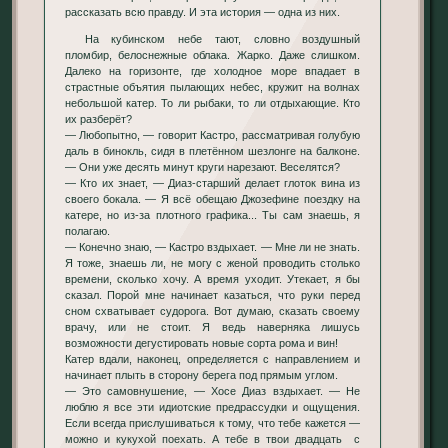
рассказать всю правду. И эта история — одна из них.
На кубинском небе тают, словно воздушный
пломбир, белоснежные облака. Жарко. Даже слишком.
Далеко на горизонте, где холодное море впадает в
страстные объятия пылающих небес, кружит на волнах
небольшой катер. То ли рыбаки, то ли отдыхающие. Кто
их разберёт?
— Любопытно, — говорит Кастро, рассматривая голубую
даль в бинокль, сидя в плетённом шезлонге на балконе.
— Они уже десять минут круги нарезают. Веселятся?
— Кто их знает, — Диаз-старший делает глоток вина из
своего бокала. — Я всё обещаю Джозефине поездку на
катере, но из-за плотного графика... Ты сам знаешь, я
полагаю.
— Конечно знаю, — Кастро вздыхает. — Мне ли не знать.
Я тоже, знаешь ли, не могу с женой проводить столько
времени, сколько хочу. А время уходит. Утекает, я бы
сказал. Порой мне начинает казаться, что руки перед
сном схватывает судорога. Вот думаю, сказать своему
врачу, или не стоит. Я ведь наверняка лишусь
возможности дегустировать новые сорта рома и вин!
Катер вдали, наконец, определяется с направлением и
начинает плыть в сторону берега под прямым углом.
— Это самовнушение, — Хосе Диаз вздыхает. — Не
люблю я все эти идиотские предрассудки и ощущения.
Если всегда прислушиваться к тому, что тебе кажется —
можно и кукухой поехать. А тебе в твои двадцать с