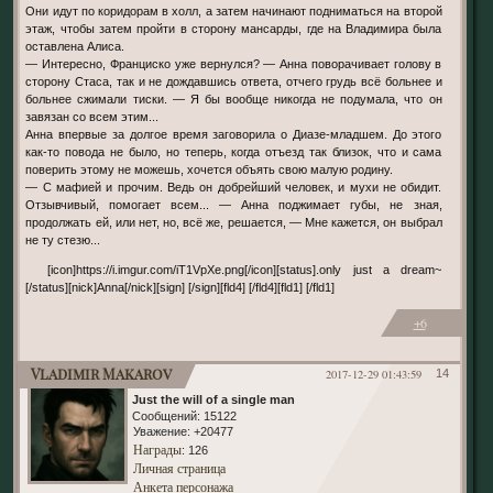
Они идут по коридорам в холл, а затем начинают подниматься на второй
этаж, чтобы затем пройти в сторону мансарды, где на Владимира была
оставлена Алиса.
— Интересно, Франциско уже вернулся? — Анна поворачивает голову в
сторону Стаса, так и не дождавшись ответа, отчего грудь всё больнее и
больнее сжимали тиски. — Я бы вообще никогда не подумала, что он
завязан со всем этим...
Анна впервые за долгое время заговорила о Диазе-младшем. До этого
как-то повода не было, но теперь, когда отъезд так близок, что и сама
поверить этому не можешь, хочется объять свою малую родину.
— С мафией и прочим. Ведь он добрейший человек, и мухи не обидит.
Отзывчивый, помогает всем... — Анна поджимает губы, не зная,
продолжать ей, или нет, но, всё же, решается, — Мне кажется, он выбрал
не ту стезю...
[icon]https://i.imgur.com/iT1VpXe.png[/icon][status].only just a dream~
[/status][nick]Anna[/nick][sign] [/sign][fld4] [/fld4][fld1] [/fld1]
+6
Vladimir Makarov
2017-12-29 01:43:59
14
Just the will of a single man
Сообщений:
15122
Уважение:
+20477
Награды
: 126
Личная страница
Анкета персонажа