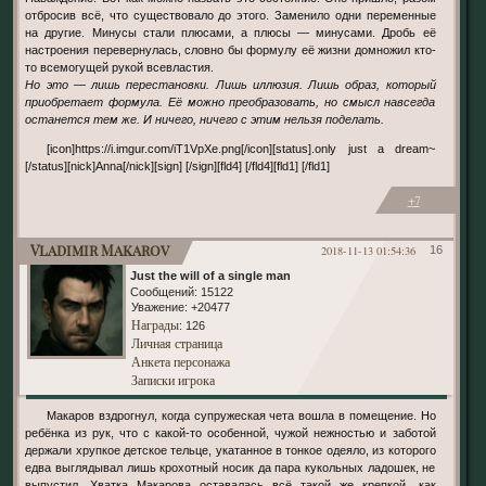
отбросив всё, что существовало до этого. Заменило одни переменные
на другие. Минусы стали плюсами, а плюсы — минусами. Дробь её
настроения перевернулась, словно бы формулу её жизни домножил кто-
то всемогущей рукой всевластия.
Но это — лишь перестановки. Лишь иллюзия. Лишь образ, который
приобретает формула. Её можно преобразовать, но смысл навсегда
останется тем же. И ничего, ничего с этим нельзя поделать.
[icon]https://i.imgur.com/iT1VpXe.png[/icon][status].only just a dream~
[/status][nick]Anna[/nick][sign] [/sign][fld4] [/fld4][fld1] [/fld1]
+7
Vladimir Makarov
2018-11-13 01:54:36
16
Just the will of a single man
Сообщений:
15122
Уважение:
+20477
Награды
: 126
Личная страница
Анкета персонажа
Записки игрока
Макаров вздрогнул, когда супружеская чета вошла в помещение. Но
ребёнка из рук, что с какой-то особенной, чужой нежностью и заботой
держали хрупкое детское тельце, укатанное в тонкое одеяло, из которого
едва выглядывал лишь крохотный носик да пара кукольных ладошек, не
выпустил. Хватка Макарова оставалась всё такой же крепкой, как