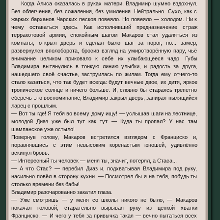
Когда Алиса оказалась в руках матери, Владимир шумно вздохнул.
Без облегчения, без сожаления, без умиления. Нейтрально. Сухо, как с
жарких барханов Чарских песков повеяло. Но повеяло — холодом. Ни к
чему оставаться здесь. Как исполнивший предназначение страж
терракотовой армии, спокойным шагом Макаров стал удаляться из
комнаты, открыл дверь и сделал было шаг за порог, но... замер,
развернулся вполоборота, бросив взгляд на умиротворённую пару, чьё
внимание целиком приковало к себе их улыбающееся чадо. Губы
Владимира вытянулись в тонкую линию улыбки, и радость за друга,
нашедшего своё счастье, заструилась по жилам. Тогда ему отчего-то
стало казаться, что так будет всегда: будут вечные двое, их дитя, яркое
тропическое солнце и ничего больше. И, словно бы стараясь трепетно
сберечь это воспоминание, Владимир закрыл дверь, запирая пылящийся
ларец с прошлым.
— Вот ты где! Я тебя во всему дому ищу! — услышав шаги на лестнице,
молодой Диаз уже был тут как тут. — Куда ты пропал? У нас там
шампанское уже остыло!
Повернув голову, Макаров встретился взглядом с Франциско и,
поравнявшись с этим невысоким коренастым юношей, удивлённо
вскинул бровь.
— Интересный ты человек — меня ты, значит, потерял, а Стаса...
— А что Стас? — перебил Диаз и, подхватывая Владимира под руку,
насильно повёл в сторону кухни. — Посмотрел бы я на тебя, побудь ты
столько времени без бабы!
Владимир разочарованно закатил глаза.
— Уже смотришь — у меня со школы никого не было, — Макаров
покачал головой, старательно вырывая руку из цепкой хватки
Франциско. — И чего у тебя за привычка такая — вечно пытаться всех