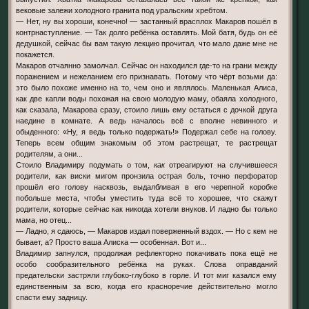
вековые залежи холодного гранита под уральским хребтом.
— Нет, ну вы хороши, конечно! — застанный врасплох Макаров пошёл в
контрнаступление. — Так долго ребёнка оставлять. Мой батя, будь он её
дедушкой, сейчас бы вам такую лекцию прочитал, что мало даже мне не
покажется.
Макаров отчаянно замолчал. Сейчас он находился где-то на грани между
поражением и нежеланием его признавать. Потому что чёрт возьми да:
это было похоже именно на то, чем оно и являлось. Маленькая Алиса,
как две капли воды похожая на свою молодую маму, обаяла холодного,
как сказала, Макарова сразу, стоило лишь ему остаться с дочкой друга
наедине в комнате. А ведь началось всё с вполне невинного и
обыденного: «Ну, я ведь только подержать!» Подержал себе на голову.
Теперь всем общим знакомым об этом растрещат, те растрещат
родителям, а они...
Стоило Владимиру подумать о том,
как
отреагируют на случившееся
родители, как виски мигом пронзила острая боль, точно перфоратор
прошёл его голову насквозь, выдалбливая в его черепной коробке
побольше места, чтобы уместить туда всё то хорошее, что скажут
родители, которые сейчас как никогда хотели внуков. И ладно бы только
мама, но отец...
— Ладно, я сдаюсь, — Макаров издал поверженный вздох. — Но с кем не
бывает, а? Просто ваша Алиска — особенная. Вот и...
Владимир запнулся, продолжая рефлекторно покачивать пока ещё не
особо сообразительного ребёнка на руках. Слова оправданий
предательски застряли глубоко-глубоко в горле. И тот миг казался ему
единственным за всю, когда его красноречие действительно могло
спасти ему задницу.