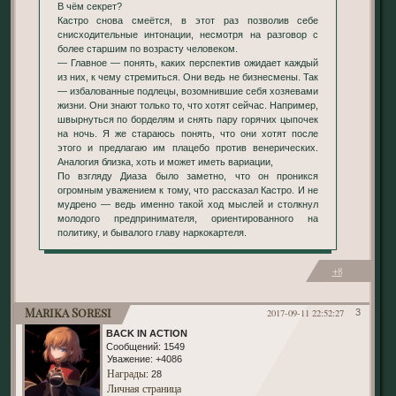
В чём секрет?
Кастро снова смеётся, в этот раз позволив себе
снисходительные интонации, несмотря на разговор с
более старшим по возрасту человеком.
— Главное — понять, каких перспектив ожидает каждый
из них, к чему стремиться. Они ведь не бизнесмены. Так
— избалованные подлецы, возомнившие себя хозяевами
жизни. Они знают только то, что хотят сейчас. Например,
швырнуться по борделям и снять пару горячих цыпочек
на ночь. Я же стараюсь понять, что они хотят после
этого и предлагаю им плацебо против венерических.
Аналогия близка, хоть и может иметь вариации,
По взгляду Диаза было заметно, что он проникся
огромным уважением к тому, что рассказал Кастро. И не
мудрено — ведь именно такой ход мыслей и столкнул
молодого предпринимателя, ориентированного на
политику, и бывалого главу наркокартеля.
+8
Marika Soresi
2017-09-11 22:52:27
3
BACK IN ACTION
Сообщений:
1549
Уважение:
+4086
Награды
: 28
Личная страница