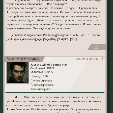
от умелых ласк Станислава. — Всё в порядке?
«Прекрати так смотреть на меня. Не сейчас. Не здесь... Прошу тебя.»
Но вслух сказать этого она не может. Не имеет права. Когда вопрос
стоял ребром, она решила молчать и никогда не рассказывать правду. И
сложнее всего будет убежать от своего прошлого после всего, что
случилось. Но ведь она справится? Всегда справлялась. И этот раз не
будет исключением. Она ещё искупит свои грехи.
[icon]https://i.imgur.com/iT1VpXe.png[/icon][status].only just a dream~
[/status][nick]Anna[/nick][sign] [/sign][fld4] [/fld4][fld1] [/fld1]
+7
Vladimir Makarov
2017-09-26 00:10:37
8
Just the will of a single man
Сообщений:
15122
Уважение:
+20477
Награды
: 126
Личная страница
Анкета персонажа
Записки игрока
— Я... — Стас хотел что-то сказать, но ответ так и не слетел с его
губ. И вовсе не потому что он не хотел говорить или боялся. А потому
что ответа не существовало. — Да, всё в порядке.
Но это была ложь. Всё было не так, как раньше. В груди закрадывалось