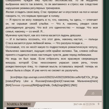
совершенно чуждое ему чувство беспокойства. То ли неудачно
выбранное место так влияло, то ли авитаминоз и стресс как следствие
нарушение режима регулярных тренировок.
Желая сгладить свою вину, Стас прервал акт и опустился на пол и начал
говорить то, что первым приходит в голову.
— Я просто не могу поверить в то, что, наконец, ты здесь, — отвечает
он, не скрывая своей улыбки. — Что я, наконец, увидел свою
долгожданную дочурку. Что всё это одиночество — позади. Что моя
семья, наконец — со мной. Я...
Мужчина чувствует, как его плеча касается ладонь девушки.
— И я пытаюсь осознать, что этот день, наконец настал, — пальцы
Стаса касаются руки любимой жены. — Что разлука позади и...
Осознавая, что он несёт какую-то подростковую романтическую чепуху,
Мальченко замолкает, ощущая себя крайне неловко. Так, словно сейчас
принято стыдиться своих настоящих чувств, даже перед любимыми.
Но ведь он был прав. Если отбросить всю красивую сверкающую
мишуру, которой Стас неосознанно украсил свою речь, точно
рождественскую ёлку, то главная мысль оставалась верной: теперь их
семья была в сборе. И уже ничто не сможет их разлучить.
[icon]https://pp.userapi.com/c639231/v639231809/2dcca/8oYpEY2x_8Y.jpg[/icon]
[status]Party Like a Russian[/status][nick]Станислав Мальченко[/nick]
Личная страница
[fld4]
[/fld4][sign]Hello, Dolly[/sign][fld1] [/fld1]
+6
Marika Soresi
2017-09-30 22:25:59
9