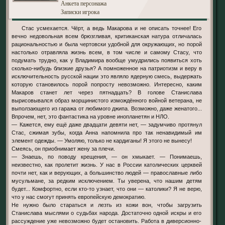
Анкета персонажа
Записки игрока
Стас усмехается. Чёрт, а ведь Макарова и не описать точнее! Его
вечно недовольная всем брюзгливая, критиканская натура отличалась
рациональностью и была чертовски удобной для окружающих, но порой
настолько отравляла жизнь всем, в том числе и самому Стасу, что
подумать трудно, как у Владимира вообще умудрились появиться хоть
сколько-нибудь близкие друзья? А помноженное на патриотизм и веру в
исключительность русской нации это являло ядерную смесь, выдержать
которую становилось порой попросту невозможно. Интересно, каким
Макаров станет лет через пятнадцать? В голове Станислава
вырисовывался образ морщинистого измождённого войной ветерана, не
выползающего из гаража от любимого джипа. Возможно, даже женатого...
Впрочем, нет, это фантастика на уровне инопланетян и НЛО.
— Кажется, ему ещё даже двадцати девяти нет, — задумчиво протянул
Стас, сжимая зубы, когда Анна напомнила про так ненавидимый им
элемент одежды. — Умоляю, только не кардиганы! Я этого не вынесу!
Смеясь, он приобнимает жену за плечи.
— Знаешь, по поводу крещения, — он хмыкает. — Понимаешь,
неизвестно, как пролетит жизнь. У нас в России католических церквей
почти нет, как и верующих, а большинство людей — православные либо
мусульмане, за редким исключением. Ты уверена, что нашим детям
будет... Комфортно, если кто-то узнает, что они — католики? Я не верю,
что у нас смогут принять европейскую демократию.
Не нужно было стараться и лезть из кожи вон, чтобы загрузить
Станислава мыслями о судьбах народа. Достаточно одной искры и его
рассуждение уже невозможно будет остановить. Работа в диверсионно-