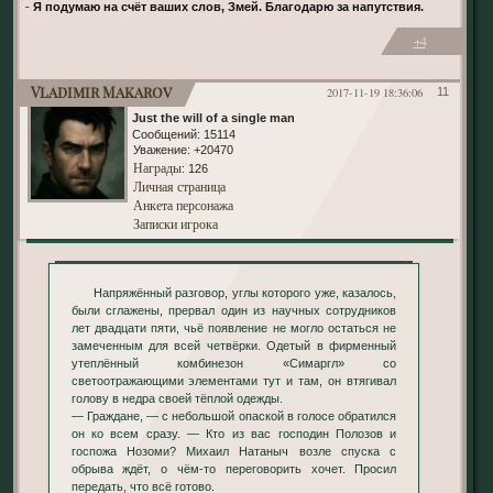
-
Я подумаю на счёт ваших слов, Змей. Благодарю за напутствия.
+4
Vladimir Makarov
2017-11-19 18:36:06
11
Just the will of a single man
Сообщений:
15114
Уважение:
+20470
Награды
: 126
Личная страница
Анкета персонажа
Записки игрока
Напряжённый разговор, углы которого уже, казалось,
были сглажены, прервал один из научных сотрудников
лет двадцати пяти, чьё появление не могло остаться не
замеченным для всей четвёрки. Одетый в фирменный
утеплённый комбинезон «Симаргл» со
светоотражающими элементами тут и там, он втягивал
голову в недра своей тёплой одежды.
— Граждане, — с небольшой опаской в голосе обратился
он ко всем сразу. — Кто из вас господин Полозов и
госпожа Нозоми? Михаил Натаныч возле спуска с
обрыва ждёт, о чём-то переговорить хочет. Просил
передать, что всё готово.