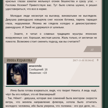
красных глазах азиатки мелькнул огонек бешенства и сразу угас. –
Госпожа Нозоми? Приветствую вас. Тут было слегка шумно, я решил
удостовериться, что все в норме.
Молодые люди несмотря на выговор, виноватыми не выглядели.
Девушка равнодушно ковыряла снег носком ботинка, парень таращил
глаза, недоумевая. Японка же глядела холодно и демонстративно-
равнодушно. И Змей не удержался от шпильки.
- Знаете, я читал о славных традициях муштры японских
вооруженных сил. Хорошая, жесткая школа. Жаль только, от англичан не
помогло. Возможно стоит сменить подход, как вы считаете?
+4
Инна Юдакова
2017-11-01 01:04:42
8
anaconda
Сообщений:
16
Уважение:
+19
Инна была готова взорваться, видя, что творит Никита. А ведь ещё,
чёрт бы его побрал, это её благоверный!
- Так, Нéкит! - девушка, которая вне сомнений была вектором скорости
ветра, что меняла направление флюгера, хотела было отчитать
молодого человека, ибо была уверена, что поломка - его рук дело, но...