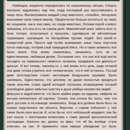
Наблюдая, медленно передвигаясь по охраняемому лагерю, Смерть
внезапно задумалась над тем, когда последний раз прогуливалась в
чаще леса. Высматривала каждый след животного, спокойно, бесшумно
выискивая свою новую жертву. Предпочитая больше охотиться на таких
же хищников, как и она сама, но среди животных, Нозоми порой и вовсе
забывала, кто она есть на самом деле. Мимолётный шанс забыть всю ту
боль потери, испытанную в прошлом, сделавшую её абсолютным
чудовищем, шагающим по бескрайним трупам людей. Без какой-то
конкретной цели. Просто идя путём выживания, алые глаза опустели
почти навсегда, потеряв свой природный блеск. Но в такие моменты всё
было иначе. Она вновь оживлялась, занимаясь, чуть ли не
единственным, любимым делом. Осознание того, что она всё ещё могла
походить на нормального «живого» человека, придавало сил двигаться
дальше. И вот теперь, наконец-то, у неё вновь есть цель, ради которой
она даже готова утратить всё человеческое, что в ней осталось. Пускай
даже впоследствии станет настоящим бездушным оружием. Было
наплевать. Единственно, что цепляли, не давая полностью предаться
таким мыслям, слова одной молодой глупышки, возвращение которой
освободило давно забытые чувства в душе убийцы множества людей.
Девушка в задумчивости, что было крайне редко на задании, набрела на
весьма непонятную ей картину. Точнее, она хотела бы знать, чем эти
двое русских в её команде занимались. Когда все должны были быть на
охране порученного им объекта. Впрочем, о самом «объекте» у неё
также были свои мысли. И, если бы не этот небольшой инцидент, она бы
уже пошла с некоторыми вопросами к главе данной археологической
экспедиции. Конечно же, далеко не факт, что ей бы вообще стали
отвечать на них. И применять свои навыки убеждения тут было