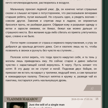
нечто нечленораздельное, растворилось в воздухе.
Мальчишку пронзил ледяной ужас. Да, он конечно читал страшные
сказки и слышал истории о потустороннем, что рассказывали вечерами
старшие ребята, пугая малышей. Но слушать одно, а увидеть воочию –
совсем другое. Завопив и спрятав лицо в ладони, он опрометью
бросился прочь, не разбирая дороги. Обдирая кожу и разрывая одежду о
ветки и заросли ежевики, он бежал, бежал как можно дальше от
страшного места. Все желание куда-либо сбегать из приюта улетучилось
враз, словно и не было.
Почти теряя сознание от страха и нервного переутомления, к утру он
добрался до крыльца детского дома. Сил и хватило лишь на то, чтобы
позвонить в звонок и рухнуть без чувств на ступенях…
Полозов хотел верить, что тогда просто накрутил себя, и та тень у
могилы лишь привиделась ему. Но сейчас старое и давно забытое
чувство с нарастающей силой вернулось. К черту. Пусть копают что
хотят. В эту дыру он не ступит и ногой. Подозвав двух бойцов, он
приказал им встать на караул у тропинки, ведущей вниз, а сам прошагал
в командирскую палатку. Плеснул кипятка в кружку и, разведя чай из
пакетика, постарался унять нахлынувшую дрожь.
+3
Vladimir Makarov
2018-03-04 17:03:16
15
Just the will of a single man