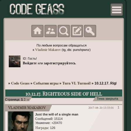
По любым вопросам обращаться
Vladimir Makarov
к
(tg, dis: punshpwnz)
ID: Гость!
Войдите
зарегистрируйтесь
или
.
Code Geass
События игры
Turn VI. Turmoil
»
»
»
»
10.12.17. Righteous si
10.12.17. Righteous side of hell
2
»
Тема закрыта
Страница:
1
Vladimir Makarov
2017-08-20 13:33:01
1
Just the will of a single man
Сообщений:
15114
Уважение:
+20470
Награды
: 126