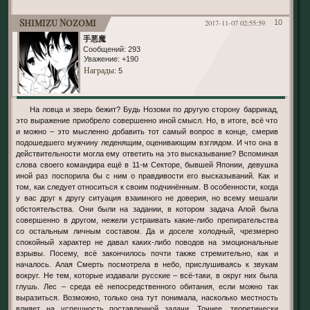
Shimizu Nozomi
2017-11-07 02:55:59
10
手悪魔
Сообщений:
293
Уважение:
+190
Награды
: 5
На ловца и зверь бежит? Будь Нозоми по другую сторону баррикад,
это выражение приобрело совершенно иной смысл. Но, в итоге, всё что
и можно – это мысленно добавить тот самый вопрос в конце, смерив
подошедшего мужчину леденящим, оценивающим взглядом. И что она в
действительности могла ему ответить на это высказывание? Вспоминая
слова своего командира ещё в 11-м Секторе, бывшей Японии, девушка
иной раз поспорила бы с ним о правдивости его высказываний. Как и
том, как следует относиться к своим подчинённым. В особенности, когда
у вас друг к другу ситуация взаимного не доверия, но всему мешали
обстоятельства. Они были на задании, в котором задача Алой была
совершенно в другом, нежели устраивать какие-либо препирательства
со остальным личным составом. Да и доселе холодный, чрезмерно
спокойный характер не давал каких-либо поводов на эмоциональные
взрывы. Посему, всё закончилось почти также стремительно, как и
началось. Алая Смерть посмотрела в небо, прислушиваясь к звукам
вокруг. Не тем, которые издавали русские – всё-таки, в округ них была
глушь. Лес – среда её непосредственного обитания, если можно так
выразиться. Возможно, только она тут понимала, насколько местность
влияет на успешность поставленной задачи. Точнее, теоретически