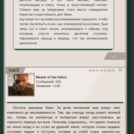
десяток метров, и вот ноги ватные, тяжёлые,
погрязающие в снегу, точно в загустевающей патоке.
Словно мир за пределами этого места совершенно
перестал существовать для Змея,
окутывая его жуткими воспоминаниями прошлого, чтобы
затем захлопнуть в них, как в венериной мухоловке. Был
лишь гул и свист ветра, указывающего к обрыву, под
которым, спустя несколько десятков ступенек,
образовался проход в пещеру, что так интересовала
археологов.
+3
Змей
2018-03-18 21:46:32
16
Master of the fulton
Сообщений:
229
Уважение:
+148
Пустота окружала Змея. За долю мгновения мир вокруг него
изменился до неузнаваемости. Там, где секунду назад шумел вековой
лес, теперь на километры и километры вокруг расстилалась до
горизонта ледяная пустыня. Полозову подумалось, что время скакнуло
на эпохи назад и он стоял на древней земле, которую только недавно
отутюжил ледник и отступил, оставив за собой голую каменистую