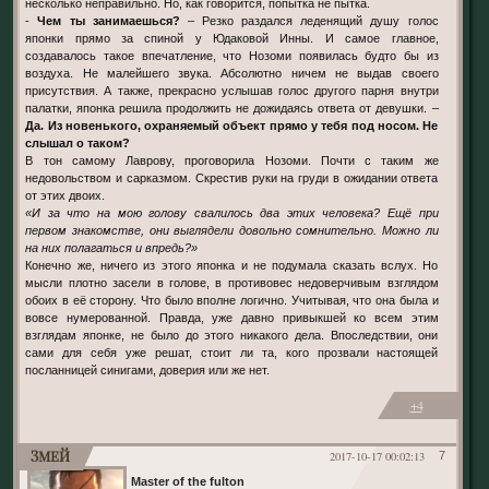
несколько неправильно. Но, как говорится, попытка не пытка.
-
Чем ты занимаешься?
– Резко раздался леденящий душу голос
японки прямо за спиной у Юдаковой Инны. И самое главное,
создавалось такое впечатление, что Нозоми появилась будто бы из
воздуха. Не малейшего звука. Абсолютно ничем не выдав своего
присутствия. А также, прекрасно услышав голос другого парня внутри
палатки, японка решила продолжить не дожидаясь ответа от девушки. –
Да. Из новенького, охраняемый объект прямо у тебя под носом. Не
слышал о таком?
В тон самому Лаврову, проговорила Нозоми. Почти с таким же
недовольством и сарказмом. Скрестив руки на груди в ожидании ответа
от этих двоих.
«И за что на мою голову свалилось два этих человека? Ещё при
первом знакомстве, они выглядели довольно сомнительно. Можно ли
на них полагаться и впредь?»
Конечно же, ничего из этого японка и не подумала сказать вслух. Но
мысли плотно засели в голове, в противовес недоверчивым взглядом
обоих в её сторону. Что было вполне логично. Учитывая, что она была и
вовсе нумерованной. Правда, уже давно привыкшей ко всем этим
взглядам японке, не было до этого никакого дела. Впоследствии, они
сами для себя уже решат, стоит ли та, кого прозвали настоящей
посланницей синигами, доверия или же нет.
+4
Змей
2017-10-17 00:02:13
7
Master of the fulton