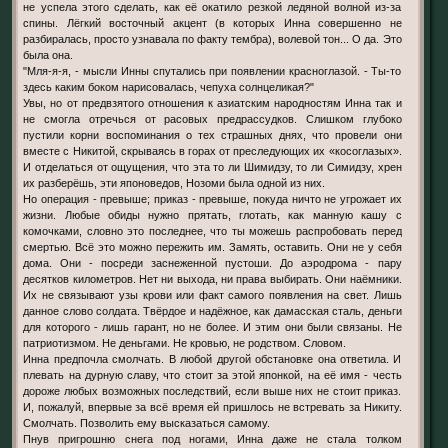
не успела этого сделать, как её окатило резкой ледяной волной из-за
спины. Лёгкий восточный акцент (в которых Инна совершенно не
разбиралась, просто узнавала по факту тембра), волевой тон... О да. Это
была она.
"Мля-я-я, - мысли Инны спутались при появлении красноглазой. - Ты-то
здесь каким боком нарисовалась, чепуха солнцеликая?"
Увы, но от предвзятого отношения к азиатским народностям Инна так и
не смогла отречься от расовых предрассудков. Слишком глубоко
пустили корни воспоминания о тех страшных днях, что провели они
вместе с Никитой, скрываясь в горах от преследующих их «косоглазых».
И отделаться от ощущения, что эта то ли Шимидзу, то ли Симидзу, хрен
их разберёшь, эти японоведов, Нозоми была одной из них.
Но операция - превыше; приказ - превыше, покуда ничто не угрожает их
жизни. Любые обиды нужно прятать, глотать, как манную кашу с
комочками, словно это последнее, что ты можешь распробовать перед
смертью. Всё это можно пережить им. Замять, оставить. Они не у себя
дома. Они - посреди заснеженной пустоши. До аэродрома - пару
десятков километров. Нет ни выхода, ни права выбирать. Они наёмники.
Их не связывают узы крови или факт самого появления на свет. Лишь
данное слово солдата. Твёрдое и надёжное, как дамасская сталь, деньги
для которого - лишь гарант, но не более. И этим они были связаны. Не
патриотизмом. Не деньгами. Не кровью, не родством. Словом.
Инна предпочла смолчать. В любой другой обстановке она ответила. И
плевать на дурную славу, что стоит за этой японкой, на её имя - честь
дороже любых возможных последствий, если выше них не стоит приказ.
И, пожалуй, впервые за всё время ей пришлось не встревать за Никиту.
Смолчать. Позволить ему высказаться самому.
Пнув пригрошню снега под ногами, Инна даже не стала толком