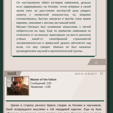
Он настороженно обвёл взглядом наёмников, дольше
всех задержавшись на Нозоми, точно впервые в своей
жизни смог на расстоянии вытянутой руки увидеть
азиатку с необычной внешностью, но, вовремя
спохватившись, быстро заморгал и протёр глаза краем
варежки, смахивая с ресниц застывший иней.
Михаил Натаныч был человеком невысоким, с лёгкой
небритостью на лице. Ещё по прибытию наёмников он
отличился от остальных приехавших на место раскопок
учёных какой-то своеобразной странноватой
заторможенностью и привычкой думать абсолютно над
всем, что ему говорят. Именно он был назначен
руководителем научной и археологической группы.
+5
Змей
2018-01-10 20:46:17
12
Master of the fulton
Сообщений:
229
Уважение:
+148
Шагая в сторону речного берега следом за Нозоми и научником,
Змей возвращался мыслями к той нерадивой парочке. Еще на базе