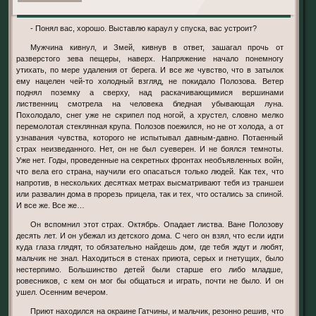
- Понял вас, хорошо. Выставлю караул у спуска, вас устроит?
Мужчина кивнул, и Змей, кивнув в ответ, зашагал прочь от
разверстого зева пещеры, наверх. Напряжение начало понемногу
утихать, по мере удаления от берега. И все же чувство, что в затылок
ему нацелен чей-то холодный взгляд, не покидало Полозова. Ветер
поднял поземку а сверху, над раскачивающимися вершинами
лиственниц смотрела на человека бледная убывающая луна.
Похолодало, снег уже не скрипел под ногой, а хрустел, словно мелко
перемолотая стеклянная крупа. Полозов поежился, но не от холода, а от
узнавания чувства, которого не испытывал давным-давно. Потаенный
страх неизведанного. Нет, он не был суеверен. И не боялся темноты.
Уже нет. Годы, проведенные на секретных фронтах необъявленных войн,
что вела его страна, научили его опасаться только людей. Как тех, что
напротив, в нескольких десятках метрах высматривают тебя из траншеи
или развалин дома в прорезь прицела, так и тех, что остались за спиной.
И все же. Все же…
Он вспомнил этот страх. Октябрь. Опадает листва. Ване Полозову
десять лет. И он убежал из детского дома. С чего он взял, что если идти
куда глаза глядят, то обязательно найдешь дом, где тебя ждут и любят,
мальчик не знал. Находиться в стенах приюта, серых и гнетущих, было
нестерпимо. Большинство детей были старше его либо младше,
ровесников, с кем он мог бы общаться и играть, почти не было. И он
ушел. Осенним вечером.
Приют находился на окраине Гатчины, и мальчик, резонно решив, что