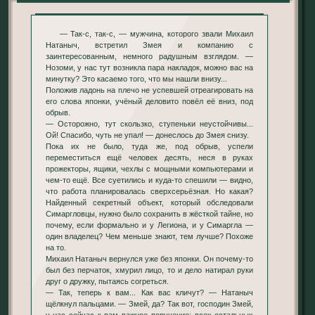
— Так-с, так-с, — мужчина, которого звали Михаил
Натаныч, встретил Змея и компанию с
заинтересованным, немного радушным взглядом. —
Нозоми, у нас тут возникла пара накладок, можно вас на
минутку? Это касаемо того, что мы нашли внизу...
Положив ладонь на плечо не успевшей отреагировать на
его слова японки, учёный деловито повёл её вниз, под
обрыв.
— Осторожно, тут скользко, ступеньки неустойчивы...
Ой! Спасибо, чуть не упал! — донеслось до Змея снизу.
Пока их не было, туда же, под обрыв, успели
переместиться ещё человек десять, неся в руках
прожекторы, ящики, чехлы с мощными компьютерами и
чем-то ещё. Все суетились и куда-то спешили — видно,
что работа планировалась сверхсерьёзная. Но какая?
Найденный секретный объект, который обследовали
Симаргловцы, нужно было сохранить в жёсткой тайне, но
почему, если формально и у Легиона, и у Симаргла —
один владелец? Чем меньше знают, тем лучше? Похоже
на то.
Михаил Натаныч вернулся уже без японки. Он почему-то
был без перчаток, хмурил лицо, то и дело натирал руки
друг о дружку, пытаясь согреться.
— Так, теперь к вам... Как вас кличут? — Натаныч
щёлкнул пальцами. — Змей, да? Так вот, господин Змей,