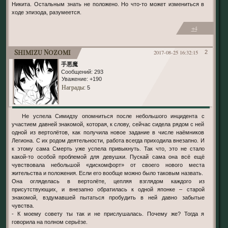
Никита. Остальным знать не положено. Но что-то может измениться в
ходе эпизода, разумеется.
+4
Shimizu Nozomi
2017-08-25 16:32:15
2
手悪魔
Сообщений:
293
Уважение:
+190
Награды
: 5
Не успела Симидзу опомниться после небольшого инцидента с
участием давней знакомой, которая, к слову, сейчас сидела рядом с ней
одной из вертолётов, как получила новое задание в числе наёмников
Легиона. С их родом деятельности, работа всегда приходила внезапно. И
к этому сама Смерть уже успела привыкнуть. Так что, это не стало
какой-то особой проблемой для девушки. Пускай сама она всё ещё
чувствовала небольшой «дискомфорт» от своего нового места
жительства и положения. Если его вообще можно было таковым назвать.
Она огляделась в вертолёте, цепляя взглядом каждого из
присутствующих, и внезапно обратилась к одной японке – старой
знакомой, вздумавшей пытаться пробудить в ней давно забытые
чувства.
- К моему совету ты так и не прислушалась. Почему же? Тогда я
говорила на полном серьёзе.