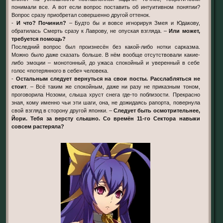
понимали все. А вот если вопрос поставить об интуитивном понятии?
Вопрос сразу приобретал совершенно другой оттенок.
-
И что? Починил?
– Будто бы и вовсе игнорируя Змея и Юдакову,
обратилась Смерть сразу к Лаврову, не опуская взгляда. –
Или может,
требуется помощь?
Последний вопрос был произнесён без какой-либо нотки сарказма.
Можно было даже сказать больше. В нём вообще отсутствовали какие-
либо эмоции – монотонный, до ужаса спокойный и уверенный в себе
голос «потерянного в себе» человека.
-
Остальным следует вернуться на свои посты. Расслабляться не
стоит
. – Всё таким же спокойным, даже ни разу не приказным тоном,
проговорила Нозоми, слыша хруст снега где-то поблизости. Прекрасно
зная, кому именно чьи эти шаги, она, не дожидаясь рапорта, повернула
свой взгляд в сторону другой японки. –
Следует быть осмотрительнее,
Йори. Тебя за версту слышно. Со времён 11-го Сектора навыки
совсем растеряла?