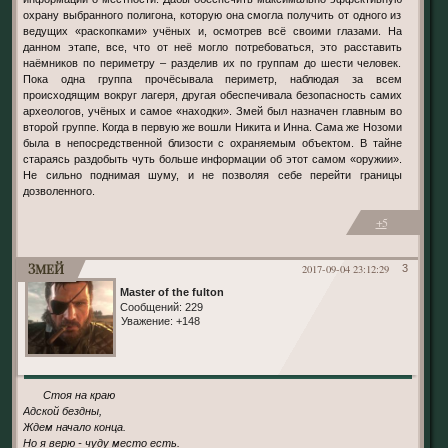
охрану выбранного полигона, которую она смогла получить от одного из
ведущих «раскопками» учёных и, осмотрев всё своими глазами. На
данном этапе, все, что от неё могло потребоваться, это расставить
наёмников по периметру – разделив их по группам до шести человек.
Пока одна группа прочёсывала периметр, наблюдая за всем
происходящим вокруг лагеря, другая обеспечивала безопасность самих
археологов, учёных и самое «находки». Змей был назначен главным во
второй группе. Когда в первую же вошли Никита и Инна. Сама же Нозоми
была в непосредственной близости с охраняемым объектом. В тайне
стараясь раздобыть чуть больше информации об этот самом «оружии».
Не сильно поднимая шуму, и не позволяя себе перейти границы
дозволенного.
+5
Змей
2017-09-04 23:12:29
3
Master of the fulton
Сообщений:
229
Уважение:
+148
Стоя на краю
Адской бездны,
Ждем начало конца.
Но я верю - чуду место есть.