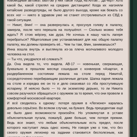
новомодный автомат. Был бы у них такой тогда, на Алтае... Да чёрт! Хоть
какой бы, какой стрелял на средних дистанциях! Когда их нагоняли
китайские разведотряды, не было другого выхода, кроме как бежать со
всех ног — никто в здравом уме не станет отстреливаться из СВД в
такой ситуации.
— Никит, блин! — она развернулась и, просунув голову в палатку,
замерла, после чего перешла на полушёпот. — Сколько можно тебя
ждать? Я стою мёрзну, как дура. Не хочешь в нашу часть лагеря
перебраться? Яйцеголовые уже устанавливают для нас общую палатку
палатку, мы должны проверить её... Чем ты там, блин, занимаешься?
Инна вошла внутрь и выглянула из-за плеча молчаливого молодого
человека на стол.
— Ты что, умудрился её сломать?!
Да. Она видела то, что видела. АВ-17 — новенькая, сверкающая,
буквально в прошлом месяце сошедшая с конвееров «Азарта», в
раздербаненном состоянии лежала на столе перед Никитой,
сосредоточенно перебирающим различные детали. Шапка парня лежала
на столе и изредка ею он то и дело смахивал со лба проступившую
испарину. И неясно было — то ли экземпляр дерьмо, то ли Никита
совсем разучился обращаться с оружием за то время, что они провели в
комфортной московской квартире.
И всё сводилось к одному: потеря оружия в «Легионе» каралась
довольно серьёзно. Во всяком случае, на бумаге. Ведь прецедентам ещё
не было дано возможности произойти. Но упомянутая в уставе
объяснительная пугала, пожалуй, даже больше, чем потеря премии.
Ведь все знают, что любым объяснительным есть предел, после
которого наступает лишь одно: конец. Не говоря уже о том, что без
своего оружия легионер на задании становится бесполезным, как