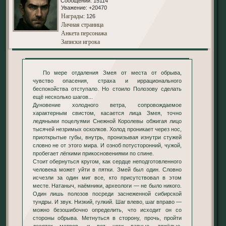
Сообщений:
15114
Уважение:
+20470
Награды
: 126
Личная страница
Анкета персонажа
Записки игрока
По мере отдаления Змея от места от обрыва,
чувство опасения, страха и иррационального
беспокойства отступало. Но стоило Полозову сделать
ещё несколько шагов...
Дуновение холодного ветра, сопровождаемое
характерным свистом, касается лица Змея, точно
ледяными поцелуями Снежной Королевы обжигая лицо
тысячей незримых осколков. Холод проникает через нос,
приоткрытые губы, внутрь, пронизывая изнутри стужей
словно не от этого мира. И озноб потусторонний, чужой,
пробегает лёгкими прикосновениями по спине.
Стоит обернуться кругом, как сердце неподготовленного
человека может уйти в пятки. Змей был один. Словно
исчезли за один миг все, кто присутствовал в этом
месте. Натаныч, наёмники, археологи — не было никого.
Один лишь полозов посреди заснеженной сибирской
тундры. И звук. Низкий, гулкий. Шаг влево, шаг вправо —
можно безошибочно определить, что исходит он со
стороны обрыва. Метнуться в сторону, прочь, пройти