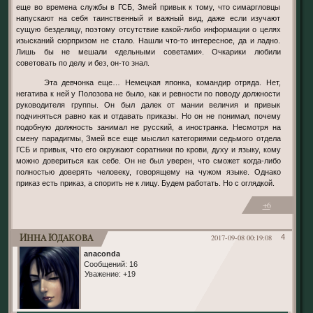
еще во времена службы в ГСБ, Змей привык к тому, что симаргловцы
напускают на себя таинственный и важный вид, даже если изучают
сущую безделицу, поэтому отсутствие какой-либо информации о целях
изысканий сюрпризом не стало. Нашли что-то интересное, да и ладно.
Лишь бы не мешали «дельными советами». Очкарики любили
советовать по делу и без, он-то знал.
Эта девчонка еще… Немецкая японка, командир отряда. Нет,
негатива к ней у Полозова не было, как и ревности по поводу должности
руководителя группы. Он был далек от мании величия и привык
подчиняться равно как и отдавать приказы. Но он не понимал, почему
подобную должность занимал не русский, а иностранка. Несмотря на
смену парадигмы, Змей все еще мыслил категориями седьмого отдела
ГСБ и привык, что его окружают соратники по крови, духу и языку, кому
можно довериться как себе. Он не был уверен, что сможет когда-либо
полностью доверять человеку, говорящему на чужом языке. Однако
приказ есть приказ, а спорить не к лицу. Будем работать. Но с оглядкой.
+6
Инна Юдакова
2017-09-08 00:19:08
4
anaconda
Сообщений:
16
Уважение:
+19