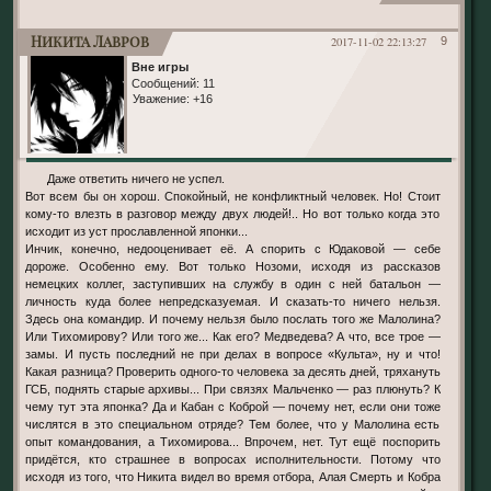
Никита Лавров
2017-11-02 22:13:27
9
Вне игры
Сообщений:
11
Уважение:
+16
Даже ответить ничего не успел.
Вот всем бы он хорош. Спокойный, не конфликтный человек. Но! Стоит
кому-то влезть в разговор между двух людей!.. Но вот только когда это
исходит из уст прославленной японки...
Инчик, конечно, недооценивает её. А спорить с Юдаковой — себе
дороже. Особенно ему. Вот только Нозоми, исходя из рассказов
немецких коллег, заступивших на службу в один с ней батальон —
личность куда более непредсказуемая. И сказать-то ничего нельзя.
Здесь она командир. И почему нельзя было послать того же Малолина?
Или Тихомирову? Или того же... Как его? Медведева? А что, все трое —
замы. И пусть последний не при делах в вопросе «Культа», ну и что!
Какая разница? Проверить одного-то человека за десять дней, тряхануть
ГСБ, поднять старые архивы... При связях Мальченко — раз плюнуть? К
чему тут эта японка? Да и Кабан с Коброй — почему нет, если они тоже
числятся в это специальном отряде? Тем более, что у Малолина есть
опыт командования, а Тихомирова... Впрочем, нет. Тут ещё поспорить
придётся, кто страшнее в вопросах исполнительности. Потому что
исходя из того, что Никита видел во время отбора, Алая Смерть и Кобра