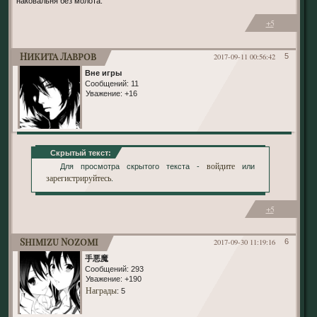
наковальня без молота.
+5
Никита Лавров
2017-09-11 00:56:42
5
Вне игры
Сообщений:
11
Уважение:
+16
Скрытый текст:
войдите
Для просмотра скрытого текста -
или
зарегистрируйтесь
.
+5
Shimizu Nozomi
2017-09-30 11:19:16
6
手悪魔
Сообщений:
293
Уважение:
+190
Награды
: 5