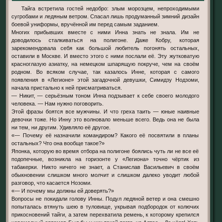
Тайга встретила гостей недобро: злым морозцем, непроходимыми
сугробами и ледяным ветром. Спасал лишь продуманный зимний дизайн
боевой униформы, вручённой им перед самым заданием.
Многих прибывших вместе с ними Инна знать не знала. Им не
доводилось сталкиваться на полигоне. Даже Кобру, которая
зарекомендовала себя как большой любитель погонять остальных,
оставили в Москве. И вместо этого с ними послали её. Эту жутковатую
красноглазую азиатку, на немецком шпарящую покруче, чем на своём
родном. Во всяком случае, так казалось Инне, которая с самого
появления в «Легионе» этой загадочной девушки, Симидзу Нодзоми,
начала пристально к ней присматриваться.
— Никит, — серьёзным тоном Инна подзывает к себе своего молодого
человека. — Нам нужно поговорить.
Этой фразы боятся все мужчины. И что греха таить — юные наивные
девочки тоже. Но Инну это волновало меньше всего. Ведь она не была
ни тем, ни другим. Удивляло её другое.
«— Почему её назначили командиром? Какого её посвятили в планы
остальных? Что она вообще такое?»
Японка, которую во время отбора на полигоне боялись чуть ли не все её
подопечные, возникла на горизонте у «Легиона» точно чёртик из
табакерки. Никто ничего не знает, а Станислав Васильевич в своём
обыкновении слишком много молчит и слишком далеко уводит любой
разговор, что касается Нозоми.
«— И почему мы должны ей доверять?»
Вопросы не покидали голову Инны. Подул ледяной ветер и она смешно
попыталась втянуть шею в туловище, укрывая подбородок от колючих
прикосновений тайги, а затем перехватила ремень, к которому крепился