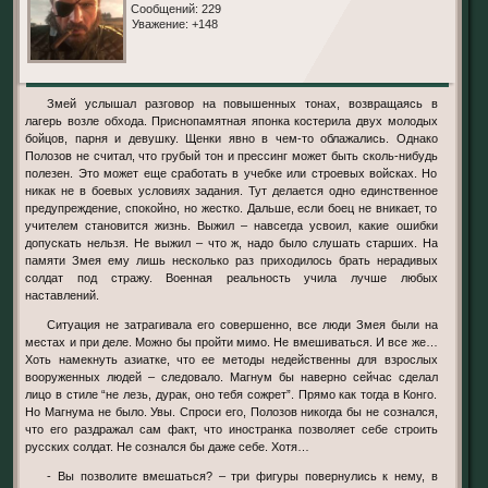
Сообщений:
229
Уважение:
+148
Змей услышал разговор на повышенных тонах, возвращаясь в
лагерь возле обхода. Приснопамятная японка костерила двух молодых
бойцов, парня и девушку. Щенки явно в чем-то облажались. Однако
Полозов не считал, что грубый тон и прессинг может быть сколь-нибудь
полезен. Это может еще сработать в учебке или строевых войсках. Но
никак не в боевых условиях задания. Тут делается одно единственное
предупреждение, спокойно, но жестко. Дальше, если боец не вникает, то
учителем становится жизнь. Выжил – навсегда усвоил, какие ошибки
допускать нельзя. Не выжил – что ж, надо было слушать старших. На
памяти Змея ему лишь несколько раз приходилось брать нерадивых
солдат под стражу. Военная реальность учила лучше любых
наставлений.
Ситуация не затрагивала его совершенно, все люди Змея были на
местах и при деле. Можно бы пройти мимо. Не вмешиваться. И все же…
Хоть намекнуть азиатке, что ее методы недейственны для взрослых
вооруженных людей – следовало. Магнум бы наверно сейчас сделал
лицо в стиле “не лезь, дурак, оно тебя сожрет”. Прямо как тогда в Конго.
Но Магнума не было. Увы. Спроси его, Полозов никогда бы не сознался,
что его раздражал сам факт, что иностранка позволяет себе строить
русских солдат. Не сознался бы даже себе. Хотя…
- Вы позволите вмешаться? – три фигуры повернулись к нему, в