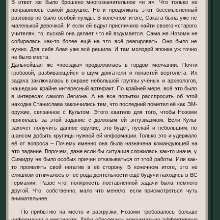
В ответ же было брошено многозначительное «и я». Что только не
понравилось самой девушке. Но и продолжать этот бессмысленный
разговор не было особой нужды. В конечном итоге, Саката была уже не
маленькой девочкой. И если ей вдруг приспичило найти своего «старого
учителя», то, пускай она делает что ей вздумается. Сама же Нозоми не
собиралась как-то более ещё на это всё реагировать. Оно было не
нужно. Для себя Алая уже всё решила. И там молодой японке уж точно
не было места.
Дальнейшая же «поездка» продолжилась в гордом молчании. Почти
гробовой, разбивающейся о шум двигателя и лопастей вертолёта. Их
задача заключалась в охране небольшой группы учёных и археологов,
нашедших крайне интересный артефакт. По крайней мере, всё это было
в интересах самого Легиона. А на все попытки расспросить об этой
находке Станислава закончились тем, что последний пометил её как ЭМ-
оружие, связанное с Культом. Этого хватило для того, чтобы Нозоми
принялась за этой задание с должным ей энтузиазмом. Если Культ
захочет получить данное оружие, это будет, пускай и небольшим, но
шансом добыть крупицы нужной ей информации. Только это и удержало
её от вопроса – Почему именно она была назначена командующей на
это задание. Впрочем, даже если бы ситуация сложилась как-то иначе, у
Симидзу не было особых причин отказываться от этой работы. Или как-
то проявлять свой негатив в её сторону. В конечном итоге, это не
слишком отличалось от её рода деятельности ещё будучи находясь в ВС
Германии. Разве что, полярность поставленной задачи была немного
другой. Что, собственно, мало что меняло, если присмотреться чуть
внимательнее.
По прибытию на место и разгрузки, Нозоми требовалось больше
информации о местности. Дабы обеспечить максимально эффективную