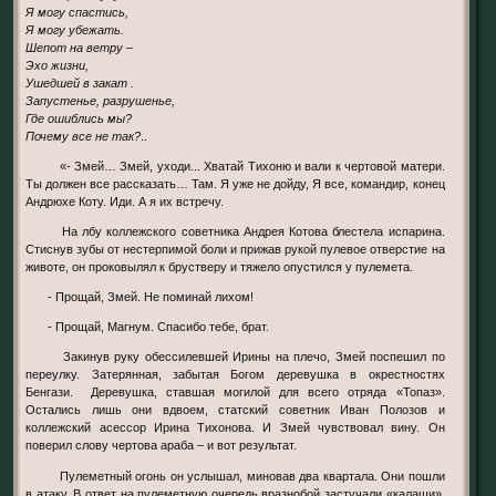
Я могу спастись,
Я могу убежать.
Шепот на ветру –
Эхо жизни,
Ушедшей в закат .
Запустенье, разрушенье,
Где ошиблись мы?
Почему все не так?
..
«- Змей… Змей, уходи... Хватай Тихоню и вали к чертовой матери.
Ты должен все рассказать… Там. Я уже не дойду, Я все, командир, конец
Андрюхе Коту. Иди. А я их встречу.
На лбу коллежского советника Андрея Котова блестела испарина.
Стиснув зубы от нестерпимой боли и прижав рукой пулевое отверстие на
животе, он проковылял к брустверу и тяжело опустился у пулемета.
- Прощай, Змей. Не поминай лихом!
- Прощай, Магнум. Спасибо тебе, брат.
Закинув руку обессилевшей Ирины на плечо, Змей поспешил по
переулку. Затерянная, забытая Богом деревушка в окрестностях
Бенгази. Деревушка, ставшая могилой для всего отряда «Топаз».
Остались лишь они вдвоем, статский советник Иван Полозов и
коллежский асессор Ирина Тихонова. И Змей чувствовал вину. Он
поверил слову чертова араба – и вот результат.
Пулеметный огонь он услышал, миновав два квартала. Они пошли
в атаку. В ответ на пулеметную очередь вразнобой застучали «калаши»,