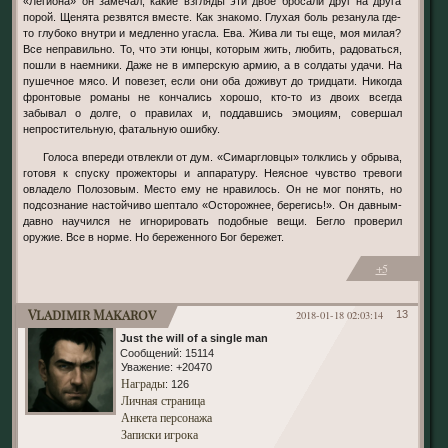
«Легиона» он замечал, какие взгляды эти двое бросали друг на друга
порой. Щенята резвятся вместе. Как знакомо. Глухая боль резанула где-
то глубоко внутри и медленно угасла. Ева. Жива ли ты еще, моя милая?
Все неправильно. То, что эти юнцы, которым жить, любить, радоваться,
пошли в наемники. Даже не в имперскую армию, а в солдаты удачи. На
пушечное мясо. И повезет, если они оба доживут до тридцати. Никогда
фронтовые романы не кончались хорошо, кто-то из двоих всегда
забывал о долге, о правилах и, поддавшись эмоциям, совершал
непростительную, фатальную ошибку.
Голоса впереди отвлекли от дум. «Симаргловцы» толклись у обрыва,
готовя к спуску прожекторы и аппаратуру. Неясное чувство тревоги
овладело Полозовым. Место ему не нравилось. Он не мог понять, но
подсознание настойчиво шептало «Осторожнее, берегись!». Он давным-
давно научился не игнорировать подобные вещи. Бегло проверил
оружие. Все в норме. Но береженного Бог бережет.
+5
Vladimir Makarov
2018-01-18 02:03:14
13
Just the will of a single man
Сообщений:
15114
Уважение:
+20470
Награды
: 126
Личная страница
Анкета персонажа
Записки игрока