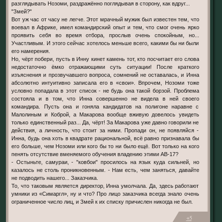
разглядывать Нозоми, раздражённо поглядывая в сторону, как вдруг...
"Змей?"
Вот уж час от часу не легче. Этот мрачный мужик был известен тем, что
воевал в Африке, имел командирский опыт и тем, что смог очень ярко
проявить себя во время отбора, прослыв очень спокойным, но...
Участливым. И этого сейчас хотелось меньше всего, какими бы ни были
его намерения.
Но, чёрт побери, пусть в Инну кинет камень тот, кто посчитает его слова
недостаточно ёмко отражающими суть ситуации! После краткого
изъяснения и прозвучавшего вопроса, сомнений не оставалась, и Инна
абсолютно интуитивно записала его в «свои». Впрочем, Нозоми тоже
условно попадала в этот список - не будь она такой борзой. Проблема
состояла и в том, что Инна совершенно не видела в ней своего
командира. Пусть она и гоняла кандидатов на полигоне наравне с
Малолиным и Коброй, а Макарова вообще вживую довелось увидеть
только единственный раз... Да, чёрт! За Макарова уже давно говорили не
действия, а личность, что стоит за ними. Пропади он, не появляйся -
Инна, будь она хоть в квадрате рациональной, всё равно признавала бы
его больше, чем Нозоми или кого бы то ни было ещё. Вот только на кого
пенять отсутствие вменяемого обучения владению этими АВ-17?
- Остыньте, самураи, - "ковбои" просилось на язык куда сильней, но
казалось не столь проникновенным. - Нам есть, чем заняться, давайте
не подводить нашего... Заказчика.
То, что таковым является директор, Инна умолчала. Да, здесь работают
умники из «Симаргл», ну и что? Про лицо заказчика всегда знало очень
ограниченное число лиц, и Змей к их списку причислен никогда не был.
+5