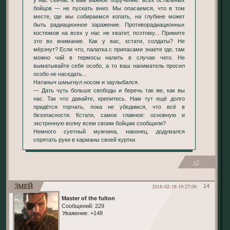
у нас сейчас к вам важное поручение: всех остальных
бойцов — не пускать вниз. Мы опасаемся, что в том
месте, где мы собираемся копать, на глубине может
быть радиационное заражение. Противорадиационных
костюмов на всех у нас не хватит, поэтому... Примите
это во внимание. Как у вас, кстати, солдаты? Не
мёрзнут? Если что, палатка с припасами знаете где, там
можно чай в термосы налить в случае чего. Не
выматывайте себя особо, а то ваш наниматель просил
особо не наседать...
Натаныч шмыгнул носом и заулыбался.
— Дать чуть больше свободы и беречь так же, как вы
нас. Так что давайте, крепитесь. Нам тут ещё долго
придётся торчать, пока не убедимся, что всё в
безопасности. Кстати, самое главное: основную и
экстренную волну всем своим бойцам сообщили?
Немного суетный мужчина, наконец, додумался
спрятать руки в карманы своей куртки.
+2
Змей
2018-02-18 19:27:09
14
Master of the fulton
Сообщений:
229
Уважение:
+148