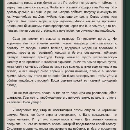
соваться в город, а тем более идти в Петербург нет смысла – поймают и
вернут, направился в глушь. Чтобы в итоге выйти к дороге на Москву. Что
делать дальше, он еще не решил. Сперва поймать попутку и махнуть на
юг. Куда-нибудь на Дон, Кубань или, еще лучше, в Севастополь или
Одессу. Там тепло, море, и еды вдоволь. Авось как-то да проживет.
Захваченный мыслями, Ваня пробирался через лес и не заметил, что во-
первых, почти совсем стемнело, а во-вторых, он очутился на кладбище.
Судя по всему он вышел к старому Гатчинскому погосту. Не
хоронили там со времен войны, новое кладбище располагалось к
востоку от города. Погост ветшал, надгробия медленно врастали в
землю, кресты из гранитной крошки и бетона осыпались, обнажая
ржавую стальную арматуру. Ветер колыхал где-то металлическую
калитку и та протяжно и жалобно скрипела. Было то самое время суток,
когда свет уже ушел, забрав из мира все краски, а тьма еще не упала на
землю, и все вокруг было серым и расплывчатым, словно в мареве
дымки. Мальчику стало не по себе. Он было развернулся, чтобы уйти и
обойти кладбище стороной. Когда ощутил кожей тот самый холодный
взгляд.
Он не мог сказать после, была ли то злая игра его расшалившейся
фантазии. Или нечто, пробужденное его присутствием, встало в ту ночь
из земли. Но он увидел.
У надгробия под старым облетающим вязом сидела на корточках
фигура. Черты ее были скрыты сумерками, но Ване показалось, что
сидит человек. И тут оно повернулось к нему. Два желтых огонька
вперились в него из темного овала, который представлял собой голову.
Существо моргнуло, снова посмотрело на ребенка, и, будто прохрипев