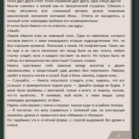
точно друг друга стоят, точно отражение друг друга, одна хлеще другой.
Мысли слиплись в вязкий ком из просроченной сгущёнки. Сбивало с
толку абсолютно всё: сломанный автомат, резкое появление
красноглазой, внезапное молчание Инны... Ответа не находилось, а
грозный голос командира требовал его незамедлительно.
И хотел было Никита что-то ответить, как вдруг...
«Змей».
Лавров обратил взор на знакомый голос. Один из наёмников, которого
послали вместе с ними командовать вторым подразделением. Нет, он
был хорошим мужиком. Лояльным к своим. Не конфликтным. Такие, как
он ещё в их части несколько лет назад были на вес золота, любую
стычку уладят, всех и каждого поставят на место. Но только было ли
сейчас его вмешательство уместным? Сказать сложно.
Никита чувствовал себя зажатым между молотом и двумя
наковальнями, а предстоящий удар должен был переломить Лаврову
хребет и окунуть носом в сугроб. Ещё и Инна, наконец, подала голос...
— Слушайте, — Никита попытался сгладить углы, надеясь, что его
услышат и примирительно поднял руки. — Давайте правда не будем. У
меня были проблемы с винтовкой, только и всего, от мороза, похоже,
что-то вылетело... Я понимаю, мой косяк, о таких вещах сразу
командиру докладывают, но блин...
Парень снял оружие с плеча и показал, тыкнув куда-то в районе затвора.
— Я посчитал, что могу справиться с поломкой сам, но конструкция
оказалась далека от привычного мне «Абакана» и «Калаша».
Он тарабанил это в отчётной форме, с строгой выдержкой без дрожи в
голосе.
+4