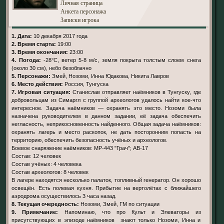
Личная страница
Анкета персонажа
Записки игрока
1. Дата:
10 декабря 2017 года
2. Время старта:
19:00
3. Время окончания:
23:00
4. Погода:
-28°C, ветер 5-8 м/с, земля покрыта толстым слоем снега
(около 30 см), небо безоблачно
5. Персонажи:
Змей, Нозоми, Инна Юдакова, Никита Лавров
6. Место действия:
Россия, Тунгуска
7. Игровая ситуация:
Станислав отправляет наёмников в Тунгуску, где
добровольцам из Симаргл с группой археологов удалось найти кое-что
интересное. Задача наёмников — охранять это место. Нозоми была
назначена руководителем в данном задании, её задача обеспечить
негласность, неприкосновенность найденного. Общая задача наёмников:
охранять лагерь и место раскопок, не дать посторонним попасть на
территорию, обеспечить безопасность учёных и археологов.
Боевое снаряжение наёмников: МР-443 "Грач"; AВ-17
Состав: 12 человек
Состав учёных: 4 человека
Состав археологов: 8 человек
В лагере находятся несколько палаток, топливный генератор. Он хорошо
освещён. Есть полевая кухня. Прибытие на вертолётах с ближайшего
аэродрома осуществилось 3 часа назад.
8. Текущая очередность:
Нозоми, Змей, ГМ по ситуации
9. Примечание:
Напоминаю, что про Культ и Элеваторы из
присутствующих в эпизоде наёмников знают только Нозоми, Инна и