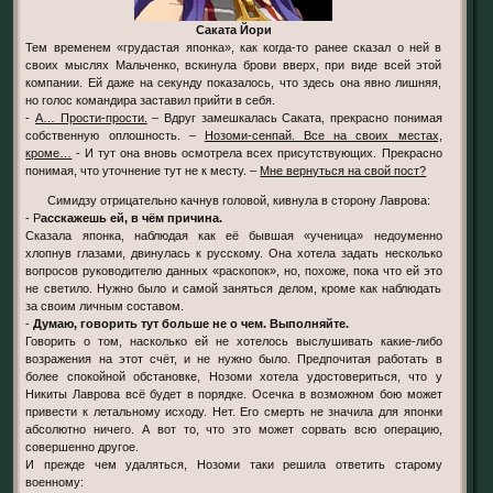
Саката Йори
Тем временем «грудастая японка», как когда-то ранее сказал о ней в
своих мыслях Мальченко, вскинула брови вверх, при виде всей этой
компании. Ей даже на секунду показалось, что здесь она явно лишняя,
но голос командира заставил прийти в себя.
-
А… Прости-прости.
– Вдруг замешкалась Саката, прекрасно понимая
собственную оплошность. –
Нозоми-сенпай. Все на своих местах,
кроме…
- И тут она вновь осмотрела всех присутствующих. Прекрасно
понимая, что уточнение тут не к месту. –
Мне вернуться на свой пост?
Симидзу отрицательно качнув головой, кивнула в сторону Лаврова:
- Р
асскажешь ей, в чём причина.
Сказала японка, наблюдая как её бывшая «ученица» недоуменно
хлопнув глазами, двинулась к русскому. Она хотела задать несколько
вопросов руководителю данных «раскопок», но, похоже, пока что ей это
не светило. Нужно было и самой заняться делом, кроме как наблюдать
за своим личным составом.
-
Думаю, говорить тут больше не о чем. Выполняйте.
Говорить о том, насколько ей не хотелось выслушивать какие-либо
возражения на этот счёт, и не нужно было. Предпочитая работать в
более спокойной обстановке, Нозоми хотела удостовериться, что у
Никиты Лаврова всё будет в порядке. Осечка в возможном бою может
привести к летальному исходу. Нет. Его смерть не значила для японки
абсолютно ничего. А вот то, что это может сорвать всю операцию,
совершенно другое.
И прежде чем удаляться, Нозоми таки решила ответить старому
военному: