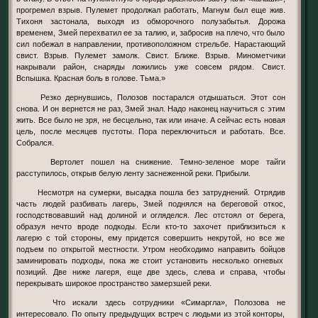
прогремел взрыв. Пулемет продолжал работать, Магнум был еще жив.
Тихоня застонала, выходя из обморочного полузабытья. Дорожа
временем, Змей перехватил ее за талию, и, забросив на плечо, что было
сил побежал в направлении, противоположном стрельбе. Нарастающий
свист. Взрыв. Пулемет замолк. Свист. Ближе. Взрыв. Минометчики
накрывали район, снаряды ложились уже совсем рядом. Свист.
Вспышка. Красная боль в голове. Тьма.»
Резко дернувшись, Полозов постарался отдышаться. Этот сон
снова. И он вернется не раз, Змей знал. Надо наконец научиться с этим
жить. Все было не зря, не бесцельно, так или иначе. А сейчас есть новая
цель, после месяцев пустоты. Пора переключиться и работать. Все.
Собрался.
Вертолет пошел на снижение. Темно-зеленое море тайги
расступилось, открыв белую ленту заснеженной реки. Прибыли.
Несмотря на сумерки, высадка пошла без затруднений. Отрядив
часть людей разбивать лагерь, Змей поднялся на береговой откос,
господствовавший над долиной и огляделся. Лес отстоял от берега,
образуя нечто вроде подкоды. Если кто-то захочет приблизиться к
лагерю с той стороны, ему придется совершить некрутой, но все же
подъем по открытой местности. Утром необходимо направить бойцов
заминировать подходы, пока же стоит установить несколько огневых
позиций. Две ниже лагеря, еще две здесь, слева и справа, чтобы
перекрывать широкое пространство замерзшей реки.
Что искали здесь сотрудники «Симаргла», Полозова не
интересовало. По опыту предыдущих встреч с людьми из этой конторы,