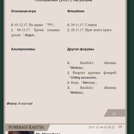
Основная игра
Флешбеки
03.12.17. Во мраке
29.11.17. Сливки
0.
「???」
0.
08.12.17. Бремя сильных
28.11.17. Враг моего врага
1.
1.
духом
「Angus」
Альтернативы
Другие форумы
Basilisk's dilemma
0.
「Medusa」
Квартал красных фонарей
1.
「GMing assassins」
Hope
2.
「Mercury」
Basilisk's dilemma
3.
「Medusa」
Итого:
8 постов!
+1
Sumeragi Kaguya
2017-12-06 01:58:22
29
Ms. Moneybags