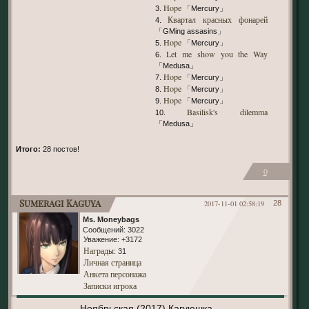
Hope
3.
「Mercury」
Квартал красных фонарей
4.
「GMing assasins」
Hope
5.
「Mercury」
Let me show you the Way
6.
「Medusa」
Hope
7.
「Mercury」
Hope
8.
「Mercury」
Hope
9.
「Mercury」
Basilisk's dilemma
10.
「Medusa」
Итого:
28 постов!
0
Sumeragi Kaguya
2017-11-01 02:58:19
28
Ms. Moneybags
Сообщений:
3022
Уважение:
+3172
Награды
: 31
Личная страница
Анкета персонажа
Записки игрока
Ноябрьская (2017) Кагуюшка