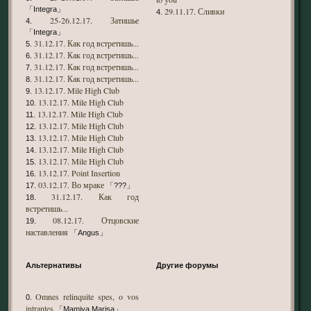
「Integra」
29.11.17. Сливки
4.
25-26.12.17. Затишье
4.
「Integra」
31.12.17. Как год встретишь...
5.
31.12.17. Как год встретишь...
6.
31.12.17. Как год встретишь...
7.
31.12.17. Как год встретишь...
8.
13.12.17. Mile High Club
9.
13.12.17. Mile High Club
10.
13.12.17. Mile High Club
11.
13.12.17. Mile High Club
12.
13.12.17. Mile High Club
13.
13.12.17. Mile High Club
14.
13.12.17. Mile High Club
15.
13.12.17. Point Insertion
16.
03.12.17. Во мраке
17.
「???」
31.12.17. Как год
18.
встретишь...
08.12.17. Отцовские
19.
наставления
「Angus」
Альтернативы
Другие форумы
Omnes relinquite spes, o vos
0.
intrantes
「Mamiya Marisa」