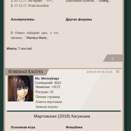
03.12.17. Во мраке
Школьный хулиган.
2.
「???」
「GMing」
13.12.17. Point Insertion
3.
Альтернативы
Другие форумы
Omnes relinquite spes, o vos
0.
intrantes
「Mamiya Marie」
Итого:
7 постов!
0
Sumeragi Kaguya
2018-03-04 01:11:10
32
Ms. Moneybags
Сообщений:
3022
Уважение:
+3172
Награды
: 31
Личная страница
Анкета персонажа
Записки игрока
Мартовская (2018) Кагуюшка
Основная игра
Флешбеки