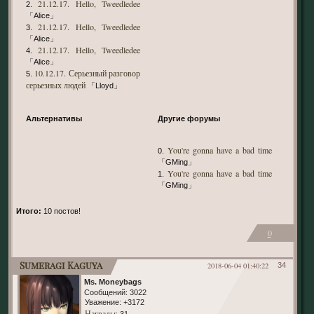
21.12.17. Hello, Tweedledee
2.
「Alice」
21.12.17. Hello, Tweedledee
3.
「Alice」
21.12.17. Hello, Tweedledee
4.
「Alice」
10.12.17. Серьезный разговор
5.
серьезных людей
「Lloyd」
Альтернативы
Другие форумы
You're gonna have a bad time
0.
「GMing」
You're gonna have a bad time
1.
「GMing」
Итого:
10 постов!
0
Sumeragi Kaguya
2018-06-04 01:40:22
34
Ms. Moneybags
Сообщений:
3022
Уважение:
+3172
Награды