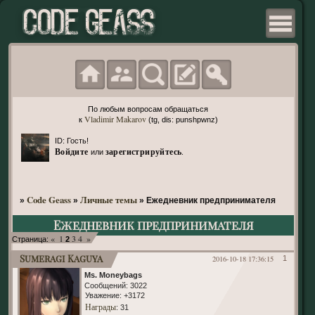
По любым вопросам обращаться
Vladimir Makarov
к
(tg, dis: punshpwnz)
ID: Гость!
Войдите
зарегистрируйтесь
или
.
Code Geass
Личные темы
»
»
»
Ежедневник предпринимателя
Ежедневник предпринимателя
«
1
3
4
»
Страница:
2
Sumeragi Kaguya
2016-10-18 17:36:15
1
Ms. Moneybags
Сообщений:
3022
Уважение:
+3172
Награды
: 31