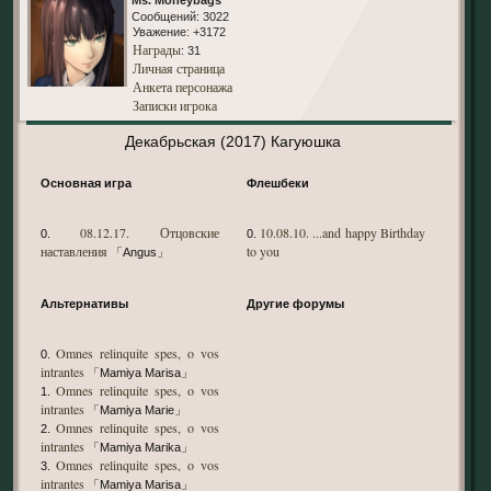
Сообщений:
3022
Уважение:
+3172
Награды
: 31
Личная страница
Анкета персонажа
Записки игрока
Декабрьская (2017) Кагуюшка
Основная игра
Флешбеки
08.12.17. Отцовские
10.08.10. ...and happy Birthday
0.
0.
наставления
to you
「Angus」
Альтернативы
Другие форумы
Omnes relinquite spes, o vos
0.
intrantes
「Mamiya Marisa」
Omnes relinquite spes, o vos
1.
intrantes
「Mamiya Marie」
Omnes relinquite spes, o vos
2.
intrantes
「Mamiya Marika」
Omnes relinquite spes, o vos
3.
intrantes
「Mamiya Marisa」