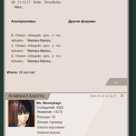
21.12.17. Hello, Tweedledee
10.
「Alice」
Альтернативы
Другие форумы
Omnes relinquite spes, o vos
0.
intrantes
「Mamiya Marisa」
Omnes relinquite spes, o vos
1.
intrantes
「Mamiya Marisa」
Omnes relinquite spes, o vos
2.
intrantes
「Mamiya Marisa」
Итого:
19 постов!
+1
Sumeragi Kaguya
2018-07-02 01:16:27
35
Ms. Moneybags
Сообщений:
3022
Уважение:
+3172
Награды
: 31
Личная страница
Анкета персонажа
Записки игрока