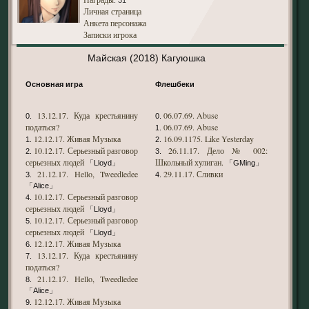
: 31
Личная страница
Анкета персонажа
Записки игрока
Майская (2018) Кагуюшка
Основная игра
Флешбеки
13.12.17. Куда крестьянину
06.07.69. Abuse
0.
0.
податься?
06.07.69. Abuse
1.
12.12.17. Живая Музыка
16.09.1175. Like Yesterday
1.
2.
10.12.17. Серьезный разговор
26.11.17. Дело № 002:
2.
3.
серьезных людей
Школьный хулиган.
「Lloyd」
「GMing」
21.12.17. Hello, Tweedledee
29.11.17. Сливки
3.
4.
「Alice」
10.12.17. Серьезный разговор
4.
серьезных людей
「Lloyd」
10.12.17. Серьезный разговор
5.
серьезных людей
「Lloyd」
12.12.17. Живая Музыка
6.
13.12.17. Куда крестьянину
7.
податься?
21.12.17. Hello, Tweedledee
8.
「Alice」
12.12.17. Живая Музыка
9.