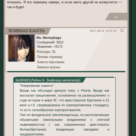
потыкать. Я его перекину наверх, и если никто другой не возмутится —
так и будет.
+5
Sumeragi Kaguya
2017-08-01 14:31:19
21
Ms. Moneybags
Сообщений:
3022
Уважение:
+3172
Награды
: 31
Личная страница
Анкета персонажа
Записки игрока
#p161621,Рубен К. Эшфорд написал(а):
"Напряжение памяти"
Вроде как обсуждал данную тему с Ренли. Вроде как
высказал предложение, основанное на размышлениях о
ходе истории в мире КГ, что аристократия Британии в 21
веке а.т.б. сформирована по корпоративному стандарту,
то есть своеобразная корпоратократия.
Уже не феодальные землевладельцы, но располагающие
обширными земельными владениями с элитной
недвижимостью ( как современные аристократы
Великобритании), владеющие заводами и
предприятиями.