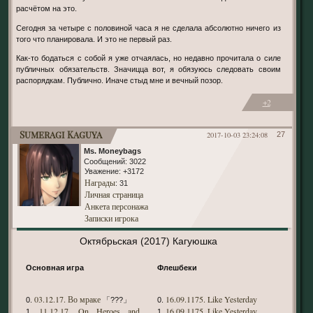
расчётом на это.
Сегодня за четыре с половиной часа я не сделала абсолютно ничего из
того что планировала. И это не первый раз.
Как-то бодаться с собой я уже отчаялась, но недавно прочитала о силе
публичных обязательств. Значицца вот, я обязуюсь следовать своим
распорядкам. Публично. Иначе стыд мне и вечный позор.
+2
Sumeragi Kaguya
2017-10-03 23:24:08
27
Ms. Moneybags
Сообщений:
3022
Уважение:
+3172
Награды
: 31
Личная страница
Анкета персонажа
Записки игрока
Октябрьская (2017) Кагуюшка
Основная игра
Флешбеки
03.12.17. Во мраке
16.09.1175. Like Yesterday
0.
「???」
0.
11.12.17. On Heroes and
16.09.1175. Like Yesterday
1.
1.