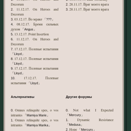
Decorum
28.11.17. Враг моего врага
2.
11.12.17. On Heroes and
28.11.17. Враг моего врага
2.
3.
Decorum
03.12.17. Во мраке
3.
「???」
08.12.17. Бремя сильных
4.
духом
「Angus」
13.12.17. Point Insertion
5.
11.12.17. On Heroes and
6.
Decorum
17.12.17. Полевые испытания
7.
「Lloyd」
17.12.17. Полевые испытания
8.
「Lloyd」
17.12.17. Полевые испытания
9.
「Lloyd」
17.12.17. Полевые
10.
испытания
「Lloyd」
Альтернативы
Другие форумы
Omnes relinquite spes, o vos
Not what I Expected
0.
0.
intrantes
「Mercury」
「Mamiya Marie」
Dynamic Resistance
Omnes relinquite spes, o vos
1.
1.
intrantes
「Medusa」
「Mamiya Marika」
Hope
2.
「Mercury」