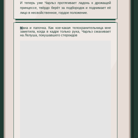
И теперь уже Чарльз протягивает ладонь к дрожащей
принцессе, твёрдо берёт за подбородок и поднимает её
лицо в несвойственное, гордое положение.
Нана и папочка. Как кое-какая телохранительница мне
заметила, когда в кадре только рука, Чарльз смахивает
на Лелуша, покушавшего стероидов