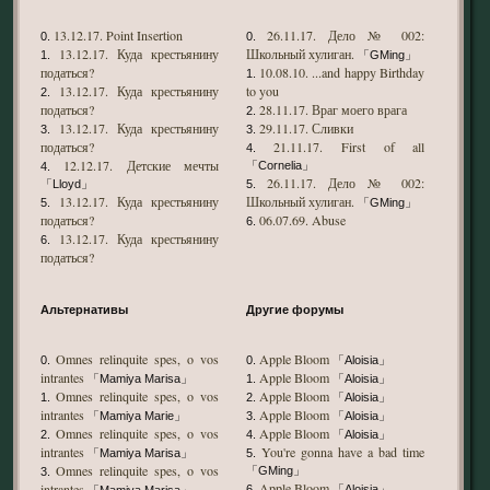
13.12.17. Point Insertion
26.11.17. Дело № 002:
0.
0.
13.12.17. Куда крестьянину
Школьный хулиган.
1.
「GMing」
податься?
10.08.10. ...and happy Birthday
1.
13.12.17. Куда крестьянину
to you
2.
податься?
28.11.17. Враг моего врага
2.
13.12.17. Куда крестьянину
29.11.17. Сливки
3.
3.
податься?
21.11.17. First of all
4.
12.12.17. Детские мечты
「Cornelia」
4.
26.11.17. Дело № 002:
「Lloyd」
5.
13.12.17. Куда крестьянину
Школьный хулиган.
5.
「GMing」
податься?
06.07.69. Abuse
6.
13.12.17. Куда крестьянину
6.
податься?
Альтернативы
Другие форумы
Omnes relinquite spes, o vos
Apple Bloom
0.
0.
「Aloisia」
intrantes
Apple Bloom
「Mamiya Marisa」
1.
「Aloisia」
Omnes relinquite spes, o vos
Apple Bloom
1.
2.
「Aloisia」
intrantes
Apple Bloom
「Mamiya Marie」
3.
「Aloisia」
Omnes relinquite spes, o vos
Apple Bloom
2.
4.
「Aloisia」
intrantes
You're gonna have a bad time
「Mamiya Marisa」
5.
Omnes relinquite spes, o vos
「GMing」
3.
Apple Bloom
intrantes
6.
「Aloisia」