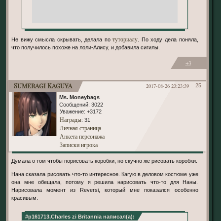
туториалу
Не вижу смысла скрывать, делала по
. По ходу дела поняла,
что получилось похоже на лоли-Алису, и добавила сигилы.
+3
Sumeragi Kaguya
2017-08-26 23:23:39
25
Ms. Moneybags
Сообщений:
3022
Уважение:
+3172
Награды
: 31
Личная страница
Анкета персонажа
Записки игрока
Думала о том чтобы порисовать коробки, но скучно же рисовать коробки.
Нана сказала рисовать что-то интересное. Кагую в деловом костюме уже
она мне обещала, потому я решила нарисовать что-то для Наны.
Нарисовала момент из Reversi, который мне показался особенно
красивым.
#p161713,Charles zi Britannia написал(а):