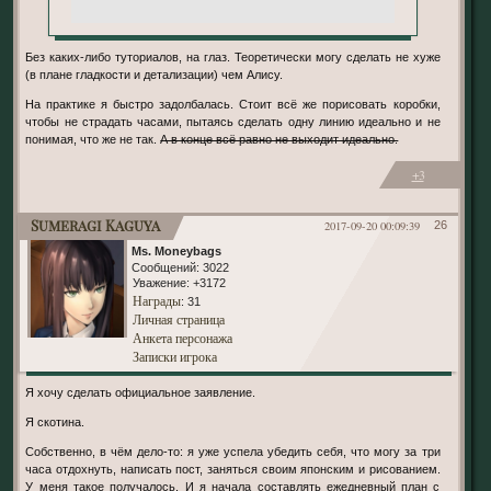
Без каких-либо туториалов, на глаз. Теоретически могу сделать не хуже
(в плане гладкости и детализации) чем Алису.
На практике я быстро задолбалась. Стоит всё же порисовать коробки,
чтобы не страдать часами, пытаясь сделать одну линию идеально и не
понимая, что же не так.
А в конце всё равно не выходит идеально.
+3
Sumeragi Kaguya
2017-09-20 00:09:39
26
Ms. Moneybags
Сообщений:
3022
Уважение:
+3172
Награды
: 31
Личная страница
Анкета персонажа
Записки игрока
Я хочу сделать официальное заявление.
Я скотина.
Собственно, в чём дело-то: я уже успела убедить себя, что могу за три
часа отдохнуть, написать пост, заняться своим японским и рисованием.
У меня такое получалось. И я начала составлять ежедневный план с