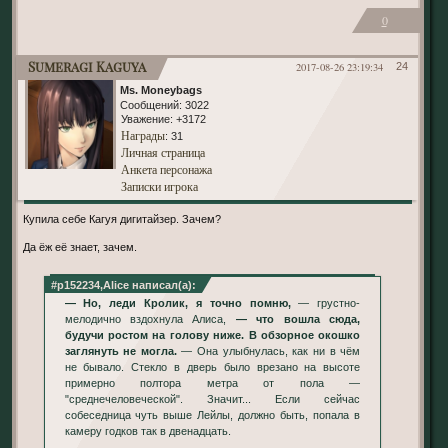
0
Sumeragi Kaguya
2017-08-26 23:19:34
24
Ms. Moneybags
Сообщений:
3022
Уважение:
+3172
Награды
: 31
Личная страница
Анкета персонажа
Записки игрока
Купила себе Кагуя дигитайзер. Зачем?
Да ёж её знает, зачем.
#p152234,Alice написал(а):
— Но, леди Кролик, я точно помню,
— грустно-
мелодично вздохнула Алиса,
— что вошла сюда,
будучи ростом на голову ниже. В обзорное окошко
заглянуть не могла.
— Она улыбнулась, как ни в чём
не бывало. Стекло в дверь было врезано на высоте
примерно полтора метра от пола —
"среднечеловеческой". Значит... Если сейчас
собеседница чуть выше Лейлы, должно быть, попала в
камеру годков так в двенадцать.