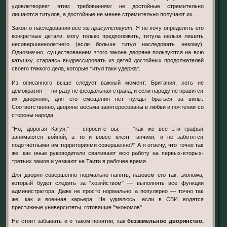
удовлетворяет этим требованиям: не достойные стремительно
лишаются титулов, а достойные не менее стремительно получают их.
Закон о наследовании всё же
присутствует
. Я не хочу определять его
конкретные детали; могу только предположить, титула нельзя лишить
несовершеннолетнего (если больше титул наследовать некому).
Однозначно, существованием этого закона дворяне пользуются на всю
катушку, стараясь выдрессировать из детей достойных продолжателей
своего тяжкого дела, которые титул таки удержат.
Из описанного выше следует важный момент: Британия, хоть не
демократия — ни разу не феодальная страна, и если народу не нравится
их дворянин, для его смещения нет нужды браться за вилы.
Соответственно, дворяне весьма заинтересованы в любви и почтении со
стороны народа.
"Но, дорогая Кагуя," — спросите вы, — "как же все эти графья
занимаются войной, а то и вовсе клеят танчики, и не заботятся
подотчётными им территориями совершенно?" А я отвечу, что точно так
же, как иные руководители сваливают всю работу на первых-вторых-
третьих замов и уезжают на Таити в рабочее время.
Для дворян совершенно нормально нанять, назовём его так,
эконома,
который будет следить за "хозяйством" — выполнять все функции
администратора. Даже не просто нормально, а популярно — точно так
же, как и военная карьера. Не удивлюсь, если в СБИ водятся
престижные университеты, готовящие "экономов".
Не стоит забывать и о таком понятии, как
безземельное дворянство.