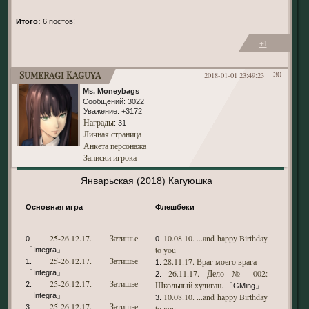
Итого:
6 постов!
+1
Sumeragi Kaguya
2018-01-01 23:49:23
30
Ms. Moneybags
Сообщений:
3022
Уважение:
+3172
Награды
: 31
Личная страница
Анкета персонажа
Записки игрока
Январьская (2018) Кагуюшка
Основная игра
Флешбеки
25-26.12.17. Затишье
10.08.10. ...and happy Birthday
0.
0.
to you
「Integra」
25-26.12.17. Затишье
28.11.17. Враг моего врага
1.
1.
26.11.17. Дело № 002:
「Integra」
2.
25-26.12.17. Затишье
Школьный хулиган.
2.
「GMing」
「Integra」
10.08.10. ...and happy Birthday
3.
25-26.12.17. Затишье
3.
to you