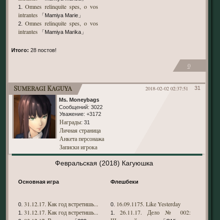
Omnes relinquite spes, o vos
1.
intrantes
「Mamiya Marie」
Omnes relinquite spes, o vos
2.
intrantes
「Mamiya Marika」
Итого:
28 постов!
0
Sumeragi Kaguya
2018-02-02 02:37:51
31
Ms. Moneybags
Сообщений:
3022
Уважение:
+3172
Награды
: 31
Личная страница
Анкета персонажа
Записки игрока
Февральская (2018) Кагуюшка
Основная игра
Флешбеки
31.12.17. Как год встретишь...
16.09.1175. Like Yesterday
0.
0.
31.12.17. Как год встретишь...
26.11.17. Дело № 002:
1.
1.