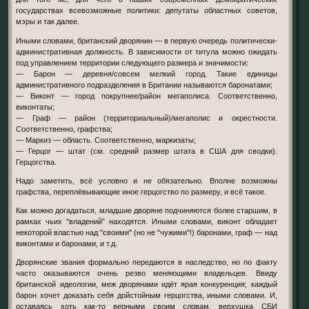
государствах всевозможные политики: депутаты областных советов,
мэры и так далее.
Иными словами, британский дворянин — в первую очередь политически-
административная должность. В зависимости от титула можно ожидать
под управлением территории следующего размера и значимости:
— Барон — деревня/совсем мелкий город. Такие единицы
административного подразделения в Британии называются баронатами;
— Виконт — город покрупнее/район мегаполиса. Соответственно,
виконтаты;
— Граф — район (территориальный)/мегаполис и окрестности.
Соответственно, графства;
— Маркиз — область. Соответственно, маркизаты;
— Герцог — штат (см. средний размер штата в США для сводки).
Герцогства.
Надо заметить, всё условно и не обязательно. Вполне возможны
графства, переплёвывающие иное герцогство по размеру, и всё такое.
Как можно догадаться, младшие дворяне подчиняются более старшим, в
рамках чьих "владений" находятся. Иными словами, виконт обладает
некоторой властью над "своими" (но не "чужими"!) баронами, граф — над
виконтами и баронами, и т.д.
Дворянские звания формально передаются в наследство, но по факту
часто оказываются очень резво меняющими владельцев. Ввиду
британской идеологии, меж дворянами идёт ярая конкуренция; каждый
барон хочет доказать себя дойстойным герцогства, иными словами. И,
оставаясь хоть как-то верными своим словам, верхушка СБИ