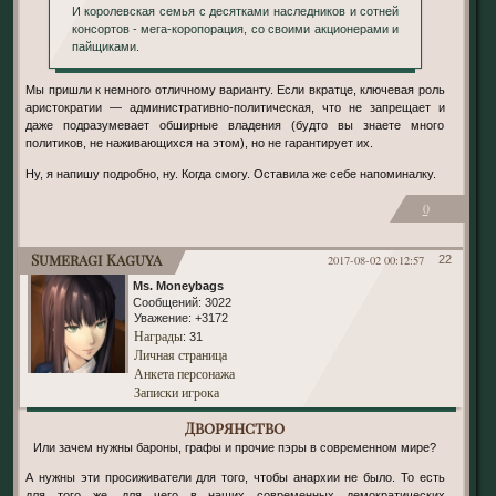
И королевская семья с десятками наследников и сотней
консортов - мега-коропорация, со своими акционерами и
пайщиками.
Мы пришли к немного отличному варианту. Если вкратце, ключевая роль
аристократии — административно-политическая, что не запрещает и
даже подразумевает обширные владения (будто вы знаете много
политиков, не наживающихся на этом), но не гарантирует их.
Ну, я напишу подробно, ну. Когда смогу. Оставила же себе напоминалку.
0
Sumeragi Kaguya
2017-08-02 00:12:57
22
Ms. Moneybags
Сообщений:
3022
Уважение:
+3172
Награды
: 31
Личная страница
Анкета персонажа
Записки игрока
Дворянство
Или зачем нужны бароны, графы и прочие пэры в современном мире?
А нужны эти просиживатели для того, чтобы анархии не было. То есть
для того же, для чего в наших современных демократических