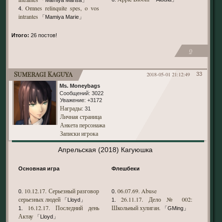
「Mamiya Marisa」
Omnes relinquite spes, o vos
4.
intrantes
「Mamiya Marie」
Итого:
26 постов!
0
Sumeragi Kaguya
2018-05-01 21:12:49
33
Ms. Moneybags
Сообщений:
3022
Уважение:
+3172
Награды
: 31
Личная страница
Анкета персонажа
Записки игрока
Апрельская (2018) Кагуюшка
Основная игра
Флешбеки
10.12.17. Серьезный разговор
06.07.69. Abuse
0.
0.
серьезных людей
26.11.17. Дело № 002:
「Lloyd」
1.
16.12.17. Последний день
Школьный хулиган.
1.
「GMing」
Актау
「Lloyd」