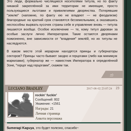
Это люди, формально числящиеся носителями титула, но по факту
никакой закреплённой за ими территории не имеющие, просто
пользующиеся льготами и привилегиями дворянства. Потерявшие
"землю" (напомню, по факту ею не владеют — не феодализм)
благородные на краткий срок становятся безземельными, а оказавшись
неспособны вырвать кусочек страны себе в управление вновь — титула
лишаются вообще. Особое исключение — те, кому титул дарован за
особые заслуги лично Императором. Такие остаются дворянами
пожизненно, вне зависимости от "владения" землёй, но их титулы не
наследуются.
В каком месте этой иерархии находятся принцы и губернаторы
секторов? Принцы часто бывают заодно и герцогами (либо как минимум
маркизами); губернатор же — наместник Императора в определённой
Зоне, "герцог над герцогами", скажем так.
+6
Luciano Bradley
2017-08-02 23:07:24
23
rockin' fuckin'
Сообщений:
802
Уважение:
+1561
Награды
: 21
Личная страница
Анкета персонажа
Sumeragi Kaguya
, это будет полезно, спасибо~