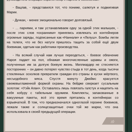
- Вацлав, - представился тот, что пониже, салютуя и подмигивая
Марии.
- Дункан, - менее эмоционально говорит долговязый.
- … парнями, и там устанавливаем одну за одной этих малышек, -
после этих слов «охранники» принялись извлекать из контейнеров
огромные заряды, подписанные как «Наннали» и «Лелуш». Бомбы легли
на телеги, что не без натуги пришлось тащить за собой ещё двум
боевикам, одетым как работники производства.
- На всякий случай нам лучше переодеться, - боевое облачение
Нароя падает на пол, обнажая многочисленные шрамы и ожоги,
полученные им за долгую боевую жизнь. Миллиардер не стесняется
посторонних – он давно потерял чувство стыда в тот день, когда тысячи
стеклянных осколков превратили граждан его страны в куски мёртвого,
несъедобного мяса. Спустя минуту Джеймс красуется
свежевыглаженной формой охраны. На бейдже сверкает сусальным
золотом: «Уэйк Алан». Оставалось лишь повязать галстук и нацепить на
себя кобуру с табельным оружием. Комплекты, запакованные в
вакуумные пакеты, всё это время прятались в контейнерах со
взрывчаткой. В том, что предназначался одноглазой героине боевиков,
лежали также и солнцезащитные очки той же марки, что она
использовала в своей предыдущей операции.
+6