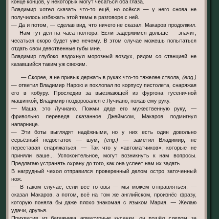
конце концов, у некоторых могут чесаться оба глаза.
Владимир хотел сказать что-то ещё, но осёкся — у него снова не
получилось избежать этой темы в разговоре с ней.
— Да и потом, — сделав вид, что ничего не сказал, Макаров продолжил.
— Нам тут дел на часа полтора. Если задержимся дольше — значит,
чесаться скоро будет уже нечему. В этом случае можешь попытаться
отдать свои девственные губы мне.
Владимир глубоко вздохнул морозный воздух, рядом со станцией не
казавшийся таким уж свежим.
— Скорее, я не привык держать в руках что-то тяжелее ствола,
(eng.)
— ответил Владимир Нарою и похлопал по корпусу пистолета, снаряжая
его в кобуру. Проследив за выезжающей из фургона гусеничной
машинкой, Владимир поздоровался с Лучиано, пожав ему руку.
— Маша, это Лучиано. Пожми дяде его мужественную руку, —
фривольно переведя сказанное Джеймсом, Макаров подмигнул
напарнице.
— Эти боты выглядят надёжными, но у них есть один довольно
серьёзный недостаток — шум,
(eng.)
— заметил Владимир, не
переставая снаряжаться. — Так что у «автоматчиков», которые не
приняли ваше... Успокоительное, могут возникнуть к нам вопросы.
Предлагаю устранять охрану до того, как она успеет нам их задать.
В нагрудный чехол отправился проверенный делом остро заточенный
нож.
— В таком случае, если все готовы — мы можем отправляться, —
сказал Макаров, а потом, всё на том же английском, произнёс фразу,
которую поняла бы даже плохо знакомая с языком Мария. — Желаю
удачи, друзья.
Прихватив из багажника арматурные кусачки, он пошёл следом за