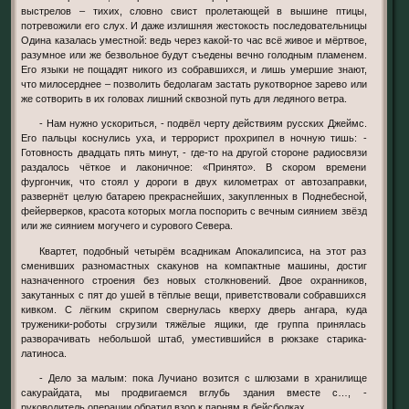
выстрелов – тихих, словно свист пролетающей в вышине птицы,
потревожили его слух. И даже излишняя жестокость последовательницы
Одина казалась уместной: ведь через какой-то час всё живое и мёртвое,
разумное или же безвольное будут съедены вечно голодным пламенем.
Его языки не пощадят никого из собравшихся, и лишь умершие знают,
что милосерднее – позволить бедолагам застать рукотворное зарево или
же сотворить в их головах лишний сквозной путь для ледяного ветра.
- Нам нужно ускориться, - подвёл черту действиям русских Джеймс.
Его пальцы коснулись уха, и террорист прохрипел в ночную тишь: -
Готовность двадцать пять минут, - где-то на другой стороне радиосвязи
раздалось чёткое и лаконичное: «Принято». В скором времени
фургончик, что стоял у дороги в двух километрах от автозаправки,
развернёт целую батарею прекраснейших, закупленных в Поднебесной,
фейерверков, красота которых могла поспорить с вечным сиянием звёзд
или же сиянием могучего и сурового Севера.
Квартет, подобный четырём всадникам Апокалипсиса, на этот раз
сменивших разномастных скакунов на компактные машины, достиг
назначенного строения без новых столкновений. Двое охранников,
закутанных с пят до ушей в тёплые вещи, приветствовали собравшихся
кивком. С лёгким скрипом свернулась кверху дверь ангара, куда
труженики-роботы сгрузили тяжёлые ящики, где группа принялась
разворачивать небольшой штаб, уместившийся в рюкзаке старика-
латиноса.
- Дело за малым: пока Лучиано возится с шлюзами в хранилище
сакурайдата, мы продвигаемся вглубь здания вместе с…, -
руководитель операции обратил взор к парням в бейсболках.