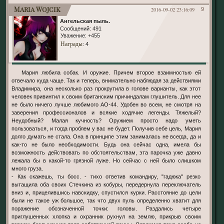
Maria Wojcik
2016-09-02 23:16:09
9
Ангельская пыль.
Сообщений:
491
Уважение:
+455
Награды
: 4
Мария любила собак. И оружие. Причем второе взаимностью ей
отвечало куда чаще. Так и теперь, внимательно наблюдая за действиями
Владимира, она несколько раз прокрутила в голове варианты, как этот
человек привинтил к своим британским причиндалам глушитель. Для нее
не было ничего лучше любимого АО-44. Удобен во всем, не смотря на
заверения профессионалов и всякие ходячие легенды. Тяжелый?
Неудобный? Малая кучность? Оружием просто надо уметь
пользоваться, и тогда проблем у вас не будет. Получив себе цель, Мария
долго думать не стала. Она в принципе этим занималась не всегда, да и
как-то не было необходимости. Будь она сейчас одна, имела бы
возможность действовать по обстоятельствам, эта парочка уже давно
лежала бы в какой-то грязной луже. Но сейчас с ней было слишком
много груза.
- Как скажешь, ты босс. - тихо ответив командиру, "гадюка" резко
вытащила оба своих Стечкина из кобуры, передернула переключатель
вниз и, прицелившись навскидку, спустился курки. Расстояние до цели
были не такое уж большое, так что двух пуль определенно хватит для
поражение обозначенной точки: головы. Раздались четыре
приглушенных хлопка и охранник рухнул на землю, прикрыв своим