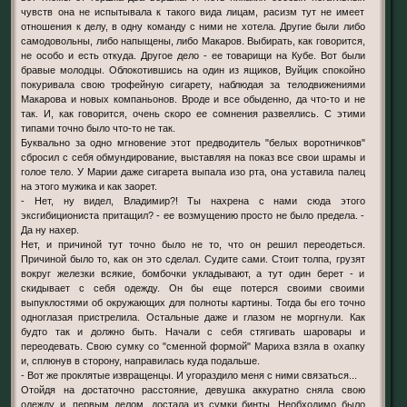
чувств она не испытывала к такого вида лицам, расизм тут не имеет
отношения к делу, в одну команду с ними не хотела. Другие были либо
самодовольны, либо напыщены, либо Макаров. Выбирать, как говорится,
не особо и есть откуда. Другое дело - ее товарищи на Кубе. Вот были
бравые молодцы. Облокотившись на один из ящиков, Вуйцик спокойно
покуривала свою трофейную сигарету, наблюдая за телодвижениями
Макарова и новых компаньонов. Вроде и все обыденно, да что-то и не
так. И, как говорится, очень скоро ее сомнения развеялись. С этими
типами точно было что-то не так.
Буквально за одно мгновение этот предводитель "белых воротничков"
сбросил с себя обмундирование, выставляя на показ все свои шрамы и
голое тело. У Марии даже сигарета выпала изо рта, она уставила палец
на этого мужика и как заорет.
- Нет, ну видел, Владимир?! Ты нахрена с нами сюда этого
эксгибициониста притащил? - ее возмущению просто не было предела. -
Да ну нахер.
Нет, и причиной тут точно было не то, что он решил переодеться.
Причиной было то, как он это сделал. Судите сами. Стоит толпа, грузят
вокруг железки всякие, бомбочки укладывают, а тут один берет - и
скидывает с себя одежду. Он бы еще потерся своими своими
выпуклостями об окружающих для полноты картины. Тогда бы его точно
одноглазая пристрелила. Остальные даже и глазом не моргнули. Как
будто так и должно быть. Начали с себя стягивать шаровары и
переодевать. Свою сумку со "сменной формой" Мариха взяла в охапку
и, сплюнув в сторону, направилась куда подальше.
- Вот же проклятые извращенцы. И угораздило меня с ними связаться...
Отойдя на достаточно расстояние, девушка аккуратно сняла свою
одежду и, первым делом, достала из сумки бинты. Необходимо было