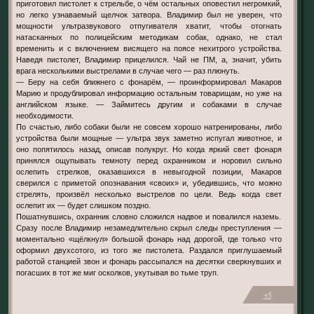
приготовил пистолет к стрельбе, о чём остальных оповестил негромкий,
но легко узнаваемый щелчок затвора. Владимир был не уверен, что
мощности ультразвукового отпугивателя хватит, чтобы отогнать
натасканных по полицейским методикам собак, однако, не стал
временить и с включением висящего на поясе нехитрого устройства.
Наведя пистолет, Владимир прицелился. Чай не ПМ, а, значит, убить
врага несколькими выстрелами в случае чего — раз плюнуть.
— Беру на себя ближнего с фонарём, — проинформировал Макаров
Марию и продублировал информацию остальным товарищам, но уже на
английском языке. — Займитесь другим и собаками в случае
необходимости.
По счастью, либо собаки были не совсем хорошо натренированы, либо
устройства были мощные — ультра звук заметно испугал животное, и
оно попятилось назад, описав полукруг. Но когда яркий свет фонаря
принялся ощупывать темноту перед охранником и норовил сильно
ослепить стрелков, оказавшихся в невыгодной позиции, Макаров
сверился с приметой опознавания «своих» и, убедившись, что можно
стрелять, произвёл несколько выстрелов по цели. Ведь когда свет
ослепит их — будет слишком поздно.
Пошатнувшись, охранник словно сложился надвое и повалился наземь.
Сразу после Владимир незамедлительно скрыл следы преступления —
моментально «щёлкнул» большой фонарь над дорогой, где только что
оформил двухсотого, из того же пистолета. Раздался приглушаемый
работой станцией звон и фонарь рассыпался на десятки сверкнувших и
погасших в тот же миг осколков, укутывая во тьме труп.
+5