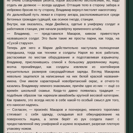
не очень сговорчивые ребята, порой абсолютно бесполезные, но, надо
отдать им должное — всегда щедрые. Оттащив тело в сторону забора и
небрежно бросив по ту сторону, Владимир вернул пистолет наизготовку.
Их дальнейший путь лежал в сторону ангара, расположившегося среди
бетонных громадин гудящей, как осиное гнездо, станции.
Внутри, как оказалось, люди Джеймса, одетые в униформу солдат и
работников станции, уже начали развёртку временного штаба.
— Владимир, — представился Макаров, кивком приветствуя
назвавшихся солдат. Это были такие же просты парни, как тогда, на
«Сухой старухе».
Теперь для него и Марии действительно наступала полноценная
передышка, тогда как техники и солдаты Нароя во всю работали,
растаскивая по местам оборудование и подготавливая взрывчатку.
Владимир, прислонившись спиной к большому деревянному ящику,
молча пронаблюдал, как солдаты извлекли из контейнеров
внушительных размеров сакурадайтовые заряды. Взгляд Макарова
невольно зацепился за написанные на них белой краской названия-
имена. Они имели характерный новобританский окрас, и отчего-то
казались Владимиру немного знакомыми, причём одно из них — ещё со
времён школьной скамьи. Когда-то давно появилась традиция —
подобным образом так нарекали авиабомбы крупной весовой категории.
Как правило, это всегда несло в себе какой-то особый смысл для того,
кто наносил надпись.
— Согласен, — произнёс Макаров и поочередно, немного торопливо
стягивает с себя одежду, складывая всё обмундирование на
поверхность ящика, а затем берёт из рук солдата пакет с
предоставленной ему униформой и шумно вскрывает, разрезая плотную
упаковку ножом.