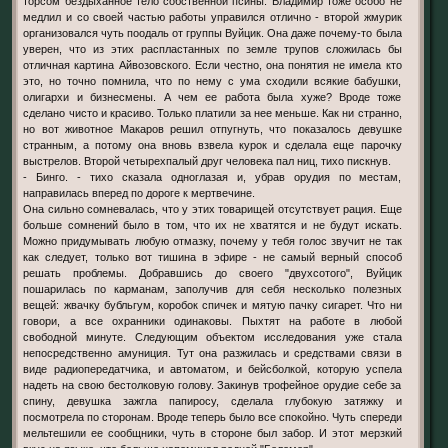
торсом бездыханное тело собственной псины. Владимир тоже особо не
медлил и со своей частью работы управился отлично - второй жмурик
организовался чуть поодаль от группы Вуйцик. Она даже почему-то была
уверен, что из этих распластанных по земле трупов сложилась бы
отличная картина Айвозовского. Если честно, она понятия не имела кто
это, но точно помнила, что по нему с ума сходили всякие бабушки,
олигархи и бизнесмены. А чем ее работа была хуже? Вроде тоже
сделано чисто и красиво. Только платили за нее меньше. Как ни странно,
но вот животное Макаров решил отпугнуть, что показалось девушке
странным, а потому она вновь взвела курок и сделала еще парочку
выстрелов. Второй четырехпалый друг человека пал ниц, тихо пискнув.
- Бинго. - тихо сказала одноглазая и, убрав орудия по местам,
направилась вперед по дороге к мертвечине.
Она сильно сомневалась, что у этих товарищей отсутствует рация. Еще
больше сомнений было в том, что их не хватятся и не будут искать.
Можно придумывать любую отмазку, почему у тебя голос звучит не так
как следует, только вот тишина в эфире - не самый верный способ
решать проблемы. Добравшись до своего "двухсотого", Вуйцик
пошарилась по карманам, заполучив для себя несколько полезных
вещей: жвачку бубльгум, коробок спичек и мятую пачку сигарет. Что ни
говори, а все охранники одинаковы. Пыхтят на работе в любой
свободной минуте. Следующим объектом исследования уже стала
непосредственно амуниция. Тут она разжилась и средствами связи в
виде радиопередатчика, и автоматом, и бейсболкой, которую успела
надеть на свою бестолковую голову. Закинув трофейное орудие себе за
спину, девушка зажгла папиросу, сделала глубокую затяжку и
посмотрела по сторонам. Вроде теперь было все спокойно. Чуть спереди
мельтешили ее сообщники, чуть в стороне был забор. И этот мерзкий