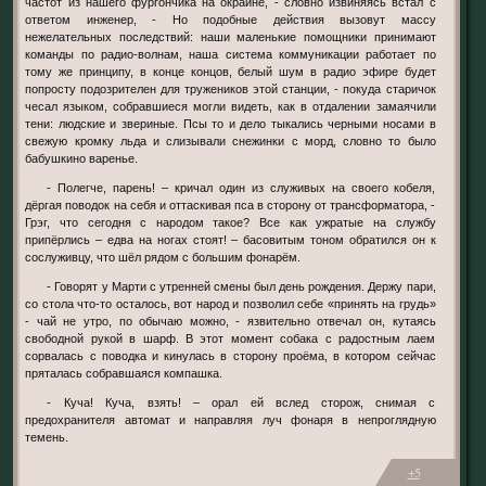
частот из нашего фургончика на окраине, - словно извиняясь встал с
ответом инженер, - Но подобные действия вызовут массу
нежелательных последствий: наши маленькие помощники принимают
команды по радио-волнам, наша система коммуникации работает по
тому же принципу, в конце концов, белый шум в радио эфире будет
попросту подозрителен для тружеников этой станции, - покуда старичок
чесал языком, собравшиеся могли видеть, как в отдалении замаячили
тени: людские и звериные. Псы то и дело тыкались черными носами в
свежую кромку льда и слизывали снежинки с морд, словно то было
бабушкино варенье.
- Полегче, парень! – кричал один из служивых на своего кобеля,
дёргая поводок на себя и оттаскивая пса в сторону от трансформатора, -
Грэг, что сегодня с народом такое? Все как ужратые на службу
припёрлись – едва на ногах стоят! – басовитым тоном обратился он к
сослуживцу, что шёл рядом с большим фонарём.
- Говорят у Марти с утренней смены был день рождения. Держу пари,
со стола что-то осталось, вот народ и позволил себе «принять на грудь»
- чай не утро, по обычаю можно, - язвительно отвечал он, кутаясь
свободной рукой в шарф. В этот момент собака с радостным лаем
сорвалась с поводка и кинулась в сторону проёма, в котором сейчас
пряталась собравшаяся компашка.
- Куча! Куча, взять! – орал ей вслед сторож, снимая с
предохранителя автомат и направляя луч фонаря в непроглядную
темень.
+5