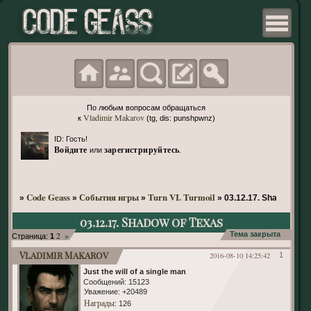
По любым вопросам обращаться
Vladimir Makarov
к
(tg, dis: punshpwnz)
ID: Гость!
Войдите
зарегистрируйтесь
или
.
Code Geass
События игры
Turn VI. Turmoil
»
»
»
»
03.12.17. Shadow of 
03.12.17. Shadow of Texas
2
»
Тема закрыта
Страница:
1
Vladimir Makarov
2016-08-10 14:25:42
1
Just the will of a single man
Сообщений:
15123
Уважение:
+20489
Награды
: 126