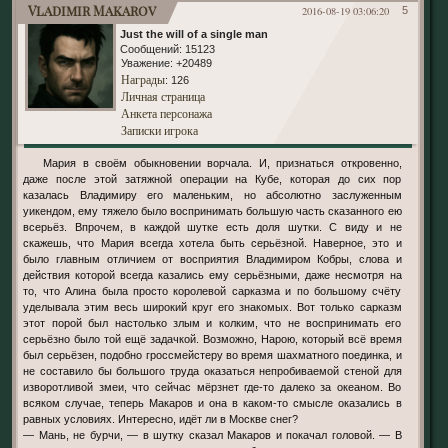
Vladimir Makarov
2016-08-19 03:06:20
5
Just the will of a single man
Сообщений:
15123
Уважение:
+20489
Награды
: 126
Личная страница
Анкета персонажа
Записки игрока
Мария в своём обыкновении ворчала. И, признаться откровенно,
даже после этой затяжной операции на Кубе, которая до сих пор
казалась Владимиру его маленьким, но абсолютно заслуженным
уикендом, ему тяжело было воспринимать большую часть сказанного ею
всерьёз. Впрочем, в каждой шутке есть доля шутки. С виду и не
скажешь, что Мария всегда хотела быть серьёзной. Наверное, это и
было главным отличием от восприятия Владимиром Кобры, слова и
действия которой всегда казались ему серьёзными, даже несмотря на
то, что Алина была просто королевой сарказма и по большому счёту
уделывала этим весь широкий круг его знакомых. Вот только сарказм
этот порой был настолько злым и колким, что не воспринимать его
серьёзно было той ещё задачкой. Возможно, Нарою, который всё время
был серьёзен, подобно гроссмейстеру во время шахматного поединка, и
не составило бы большого труда оказаться непробиваемой стеной для
изворотливой змеи, что сейчас мёрзнет где-то далеко за океаном. Во
всяком случае, теперь Макаров и она в каком-то смысле оказались в
равных условиях. Интересно, идёт ли в Москве снег?
— Мань, не бурчи, — в шутку сказал Макаров и покачал головой. — В