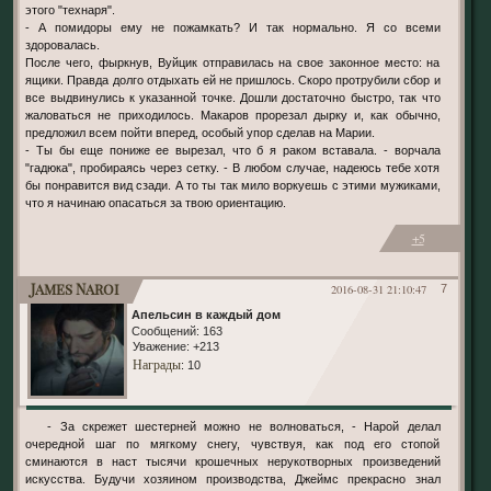
этого "технаря".
- А помидоры ему не пожамкать? И так нормально. Я со всеми
здоровалась.
После чего, фыркнув, Вуйцик отправилась на свое законное место: на
ящики. Правда долго отдыхать ей не пришлось. Скоро протрубили сбор и
все выдвинулись к указанной точке. Дошли достаточно быстро, так что
жаловаться не приходилось. Макаров прорезал дырку и, как обычно,
предложил всем пойти вперед, особый упор сделав на Марии.
- Ты бы еще пониже ее вырезал, что б я раком вставала. - ворчала
"гадюка", пробираясь через сетку. - В любом случае, надеюсь тебе хотя
бы понравится вид сзади. А то ты так мило воркуешь с этими мужиками,
что я начинаю опасаться за твою ориентацию.
+5
James Naroi
2016-08-31 21:10:47
7
Апельсин в каждый дом
Сообщений:
163
Уважение:
+213
Награды
: 10
- За скрежет шестерней можно не волноваться, - Нарой делал
очередной шаг по мягкому снегу, чувствуя, как под его стопой
сминаются в наст тысячи крошечных нерукотворных произведений
искусства. Будучи хозяином производства, Джеймс прекрасно знал