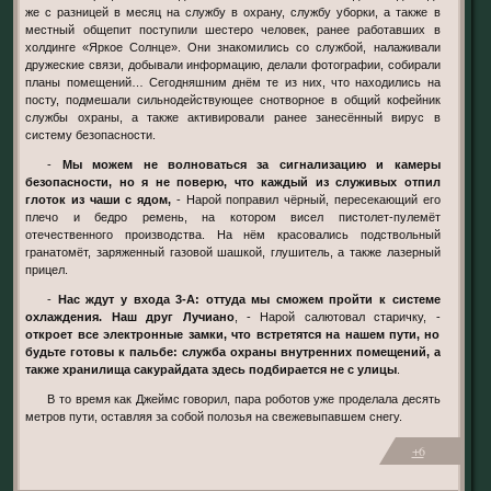
же с разницей в месяц на службу в охрану, службу уборки, а также в
местный общепит поступили шестеро человек, ранее работавших в
холдинге «Яркое Солнце». Они знакомились со службой, налаживали
дружеские связи, добывали информацию, делали фотографии, собирали
планы помещений… Сегодняшним днём те из них, что находились на
посту, подмешали сильнодействующее снотворное в общий кофейник
службы охраны, а также активировали ранее занесённый вирус в
систему безопасности.
-
Мы можем не волноваться за сигнализацию и камеры
безопасности, но я не поверю, что каждый из служивых отпил
глоток из чаши с ядом,
- Нарой поправил чёрный, пересекающий его
плечо и бедро ремень, на котором висел пистолет-пулемёт
отечественного производства. На нём красовались подствольный
гранатомёт, заряженный газовой шашкой, глушитель, а также лазерный
прицел.
-
Нас ждут у входа 3-А: оттуда мы сможем пройти к системе
охлаждения. Наш друг Лучиано
, - Нарой салютовал старичку, -
откроет все электронные замки, что встретятся на нашем пути, но
будьте готовы к пальбе: служба охраны внутренних помещений, а
также хранилища сакурайдата здесь подбирается не с улицы
.
В то время как Джеймс говорил, пара роботов уже проделала десять
метров пути, оставляя за собой полозья на свежевыпавшем снегу.
+6