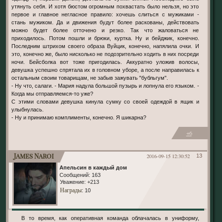
утянуть себя. И хотя бюстом огромным похвастать было нельзя, но это
первое и главное негласное правило: хочешь слиться с мужиками -
стань мужиком. Да и движения будут более раскованы, действовать
можно будет более отточено и резко. Так что жаловаться не
приходилось. Потом пошли и брюки, куртка. Ну и бейджик, конечно.
Последним штрихом своего образа Вуйцик, конечно, напялила очки. И
это, конечно же, было нисколько не подозрительно ходить в них посреди
ночи. Бейсболка вот тоже пригодилась. Аккуратно уложив волосы,
девушка успешно спрятала их в головном уборе, а после направилась к
остальным своим товарищам, не забыв зажувать "бубльгум".
- Ну что, салаги. - Мария надула большой пузырь и лопнула его языком. -
Когда мы отправляемся-то уже?
С этими словами девушка кинула сумку со своей одеждой в ящик и
улыбнулась.
- Ну и принимаю комплименты, конечно. Я шикарна?
+6
James Naroi
2016-09-15 12:30:52
13
Апельсин в каждый дом
Сообщений:
163
Уважение:
+213
Награды
: 10
В то время, как оперативная команда облачалась в униформу,