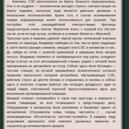
Комплекс СЭС располагался на берегу большого водохранилища.
Оно и не мудрено — экономически выгодно строить электростанцию на
берегу водоёма, поскольку вода является довольно дешёвым и
безопасным теплоносителем. Кроме того, в случае возникновения
пожара водохранилище может использоваться для тушения. При
постройке этой сакурадайтовой электростанции британцы
предусмотрели очень многое. Вероятнее всего, с охраной всё обстоит
так же, если не ещё лучше, особенно в условиях близости с Мексикой.
Просунув руки в карманы удобной чёрной куртки, опоясанной военным
ремнём из паракода, Владимир наблюдал за тем, как на фоне падающих
в свете белого фонаря снежинок, мерцают огни СЭС в километре от них.
До забора из сетки с колючей проволокой в навершии было метров
пятьсот. Владимир поёжился от пробирающегося под куртку холодного
ветра и встал за угол автозаправочной станции, рядом с которой были
припаркованы их автомобили на отход. Сейчас здесь было безлюдно —
частная станция, на которой заправлялись исключительно согласно
правилам пропускного контроля автомобили, обслуживающие СЭС,
работала строго до десяти вечера и открывалась в восемь и сейчас
здесь в качестве сторожа работал, как нетрудно догадаться, один из
людей Нароя, собственной персоной присутствовавшего здесь для
выполнения запланированной операции.
Макаров сплюнул скопившийся в горле ком простуды и вернулся к
своим товарищам, во всю готовящимся к предстоящему делу.
Оборудование и аппаратура были разложены в багажнике одного из
автомобилей. Отпугиватели собак, тазеры, пистолеты с , случай
непредвиденных обстоятельств, пистолет-пулемёты. К каждому виду
вооружения прилагался свой комплект различных примочек от
глушителя до коллиматорного прицела.