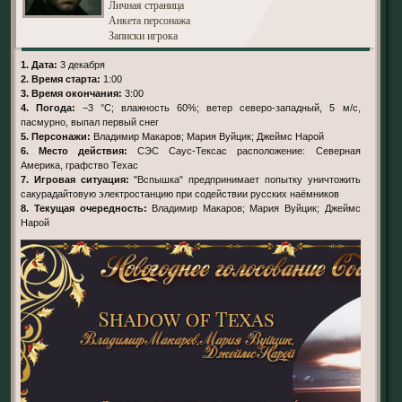
Личная страница
Анкета персонажа
Записки игрока
1. Дата:
3 декабря
2. Время старта:
1:00
3. Время окончания:
3:00
4. Погода:
−3 °C; влажность 60%; ветер северо-западный, 5 м/с,
пасмурно, выпал первый снег
5. Персонажи:
Владимир Макаров; Мария Вуйцик; Джеймс Нарой
6. Место действия:
СЭС Саус-Тексас расположение: Северная
Америка, графство Техас
7. Игровая ситуация:
"Вспышка" предпринимает попытку уничтожить
сакурадайтовую электростанцию при содействии русских наёмников
8. Текущая очередность:
Владимир Макаров; Мария Вуйцик; Джеймс
Нарой