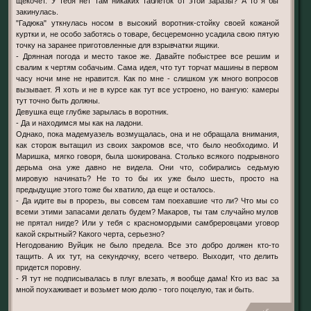
щекочет. У тебя нет там никаких таблеток от этой заразы? А то я бы
закинулась.
"Гадюка" уткнулась носом в высокий воротник-стойку своей кожаной
куртки и, не особо заботясь о товаре, бесцеремонно усадила свою пятую
точку на заранее приготовленные для взрывчатки ящики.
- Дрянная погода и место такое же. Давайте побыстрее все решим и
свалим к чертям собачьим. Сама идея, что тут торчат машины в первом
часу ночи мне не нравится. Как по мне - слишком уж много вопросов
вызывает. Я хоть и не в курсе как тут все устроено, но вангую: камеры
тут точно быть должны.
Девушка еще глубже зарылась в воротник.
- Да и находимся мы как на ладони.
Однако, пока мадемуазель возмущалась, она и не обращала внимания,
как сторож вытащил из своих закромов все, что было необходимо. И
Маришка, мягко говоря, была шокирована. Столько всякого подрывного
дерьма она уже давно не видела. Они что, собирались седьмую
мировую начинать? Не то то бы их уже было шесть, просто на
предыдущие этого тоже бы хватило, да еще и осталось.
- Да идите вы в прорезь, вы совсем там поехавшие что ли? Что мы со
всеми этими запасами делать будем? Макаров, ты там случайно мулов
не прятал нигде? Или у тебя с красномордыми самбреровцами уговор
какой скрытный? Какого черта, серьезно?
Негодованию Вуйцик не было предела. Все это добро должен кто-то
тащить. А их тут, на секундочку, всего четверо. Выходит, что делить
придется поровну.
- Я тут не подписывалась в плуг влезать, я вообще дама! Кто из вас за
мной поухаживает и возьмет мою долю - того поцелую, так и быть.
+5