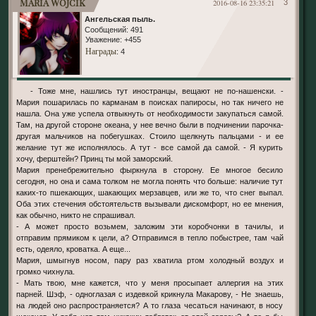
Maria Wojcik
2016-08-16 23:35:21
3
Ангельская пыль.
Сообщений:
491
Уважение:
+455
Награды
: 4
- Тоже мне, нашлись тут иностранцы, вещают не по-нашенски. -
Мария пошарилась по карманам в поисках папиросы, но так ничего не
нашла. Она уже успела отвыкнуть от необходимости закупаться самой.
Там, на другой стороне океана, у нее вечно были в подчинении парочка-
другая мальчиков на побегушках. Стоило щелкнуть пальцами - и ее
желание тут же исполнялось. А тут - все самой да самой. - Я курить
хочу, ферштейн? Принц ты мой заморский.
Мария пренебрежительно фыркнула в сторону. Ее многое бесило
сегодня, но она и сама толком не могла понять что больше: наличие тут
каких-то пшекающих, шакающих мерзавцев, или же то, что снег выпал.
Оба этих стечения обстоятельств вызывали дискомфорт, но ее мнения,
как обычно, никто не спрашивал.
- А может просто возьмем, заложим эти коробчонки в тачилы, и
отправим прямиком к цели, а? Отправимся в тепло побыстрее, там чай
есть, одеяло, кроватка. А еще...
Мария, шмыгнув носом, пару раз хватила ртом холодный воздух и
громко чихнула.
- Мать твою, мне кажется, что у меня просыпает аллергия на этих
парней. Шэф, - одноглазая с издевкой крикнула Макарову, - Не знаешь,
на людей оно распространяется? А то глаза чесаться начинают, в носу