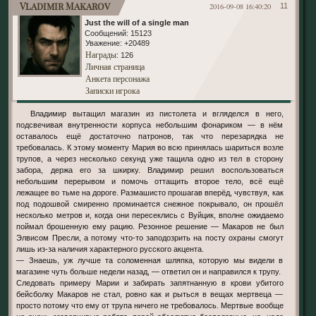
Vladimir Makarov
2016-09-08 16:40:20
11
Just the will of a single man
Сообщений:
15123
Уважение:
+20489
Награды
: 126
Личная страница
Анкета персонажа
Записки игрока
Владимир вытащил магазин из пистолета и вгляделся в него,
подсвечивая внутренности корпуса небольшим фонариком — в нём
оставалось ещё достаточно патронов, так что перезарядка не
требовалась. К этому моменту Мария во всю принялась шариться возле
трупов, а через несколько секунд уже тащила одно из тел в сторону
забора, держа его за шкирку. Владимир решил воспользоваться
небольшим перерывом и помочь оттащить второе тело, всё ещё
лежащее во тьме на дороге. Размашисто прошагав вперёд, чувствуя, как
под подошвой смиренно проминается снежное покрывало, он прошёл
несколько метров и, когда они пересеклись с Вуйцик, вполне ожидаемо
поймал брошенную ему рацию. Резонное решение — Макаров не был
Элвисом Пресли, а потому что-то заподозрить на посту охраны смогут
лишь из-за наличия характерного русского акцента.
— Знаешь, уж лучше та соломенная шляпка, которую мы видели в
магазине чуть больше недели назад, — ответил он и направился к трупу.
Следовать примеру Марии и забирать запятнанную в крови убитого
бейсболку Макаров не стал, ровно как и рыться в вещах мертвеца —
просто потому что ему от трупа ничего не требовалось. Мертвые вообще