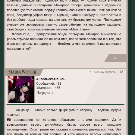
Комплект одежды был подобран то, что надо — похоже, стратегически
важные данные о габаритах Макарова теперь хранились в отдельной
папочке где-то в самом сердце главной базы «Вспышки». Заткнув нож за
пояс, Владимир убрал тизер в карман, нацепил кобуру с пистолетом и
без особого труда повязал на шее галстук британским узлом. Последним
элементом экипировки, прочно закреплённым на нагрудном кармане,
стал бейдж с ярко высеченным именем «Макс Пэйн».
— Любопытно, — придерживая бейдж пальцами, Макаров внимательно
рассматривал написанное на нём имя, после чего вспомнил и о тех, что
были начертаны на зарядах. — Джеймс, а что за имена были написаны
на взрывчатке?
+6
Maria Wojcik
2016-09-14 00:30:24
12
Ангельская пыль.
Сообщений:
491
Уважение:
+455
Награды
: 4
- Да-да-да, - Мария только фыркнула в сторону. - Гадюка, будем
знакомы.
Ей совершенно не хотелось общаться с этими парнями. Да и
возможности своего английского были, скорее всего, слишком
переоценены. Стоит разве что сказать о компании: разношерстная. Эти
вот гномы от горшка два вершка. И хоть никаких особых негативных