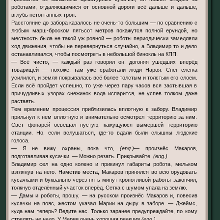
роботами, отдаляющимися от основной дороги всё дальше и дальше,
вглубь нетоптанных троп.
Расстояние до забора казалось не очень-то большим — по сравнению с
любым марш-броском пятьсот метров покажутся полной ерундой, но
местность была не такой уж ровной — роботы периодически замедляли
ход движения, чтобы не перевернуться случайно, а Владимир то и дело
останавливался, чтобы посмотреть в небольшой бинокль на КПП.
— Всё чисто, — каждый раз говорил он, догоняя ушедших вперёд
товарищей — похоже, там уже сработали люди Нароя. Снег слегка
усилился, и земля покрывалась всё более толстым и толстым его слоем.
Если всё пройдет успешно, то уже через пару часов вся застывшая в
причудливых узорах снежинок вода испарится, не успев толком даже
растаять.
Тем временем процессия приблизилась вплотную к забору. Владимир
прильнул к нем вплотную и внимательно осмотрел территорию за ним.
Свет фонарей освещал пустую, кажущуюся вымершей территорию
станции. Но, если вслушаться, где-то вдали были слышны людские
голоса.
— Я не вижу охраны, пока что,
(eng.)
— произнёс Макаров,
подготавливая кусачки. — Можно резать. Прикрывайте.
(eng.)
Владимир сел на одно колено и прикинул габариты робота, мельком
взглянув на него. Наметив места, Макаров принялся во всю орудовать
кусачками и буквально через пять минут кропотливой работы закончил,
толкнув отделённый участок вперёд. Сетка с шумом упала на землю.
— Дамы и роботы, прошу, — на русском произнёс Макаров и, повесив
кусачки на пояс, жестом указал Марии на дыру в заборе. — Джеймс,
куда нам теперь? Ведите нас. Только заранее предупреждайте, по кому
стрелять не надо. У Марии очень хорошая реакция.
(eng.)