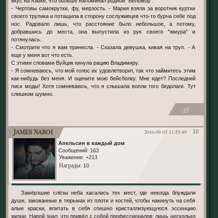
вкус на языке, что больше напоминал родной "Беломор".
- Чертовы самокрутки, фу, мерзость. - Мария взяла за воротник куртки
своего трупика и потащила в сторону сослуживцев что-то бурча себе под
нос. Радовало лишь, что расстояние было небольшое, а потому,
добравшись до места, она выпустила из рук своего "жмура" и
потянулась.
- Смотрите что я вам принесла. - Сказала девушка, кивая на труп. - А
еще у меня вот что есть.
С этими словами Вуйцик кинула рацию Владимиру.
- Я сомневаюсь, что мой голос их удовлетворит, так что займитесь этим
как-нибудь без меня. И оцените мою бейсболку. Мне идет? Последний
писк моды! Хотя сомневаюсь, что я слышала вопли того бедолаги. Тут
слишком шумно.
+5
James Naroi
2016-09-03 11:53:49
10
Апельсин в каждый дом
Сообщений:
163
Уважение:
+213
Награды
: 10
Замёрзшие слёзы неба касались тех мест, где некогда блуждали
души, закованные в тюрьмах из плоти и костей, чтобы накинуть на себя
алые краски, впитать в себя спешно кристаллизующуюся эссенцию
жизни. Нарой знал, что привёл с собой профессионалов: лишь несколько