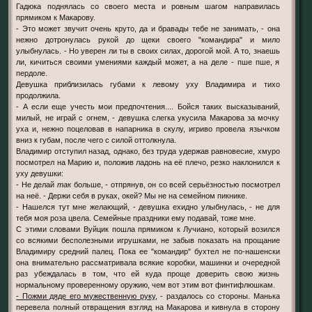
Гадюка поднялась со своего места и ровным шагом направилась
прямиком к Макарову.
- Это может звучит очень круто, да и бравады тебе не занимать, - она
нежно дотронулась рукой до щеки своего "командира" и мило
улыбнулась. - Но уверен ли ты в своих силах, дорогой мой. А то, знаешь
ли, кичиться своими умениями каждый может, а на деле - пше пше, я
пердоле.
Девушка приблизилась губами к левому уху Владимира и тихо
продолжила.
- А если еще учесть мои предпочтения.... Бойся таких высказываний,
милый, не играй с огнем, - девушка слегка укусила Макарова за мочку
уха и, нежно поцеловав в напарника в скулу, игриво провела язычком
вниз к губам, после чего с силой оттолкнула.
Владимир отступил назад, однако, без труда удержав равновесие, хмуро
посмотрел на Марию и, положив ладонь на её плечо, резко наклонился к
уху девушки:
- Не делай
так
больше, - отпрянув, он со всей серьёзностью посмотрел
на неё. - Держи себя в руках, окей? Мы не на семейном пикнике.
- Нашелся тут мне желающий, - девушка ехидно улыбнулась, - не для
тебя моя роза цвела. Семейные праздники ему подавай, тоже мне.
С этими словами Вуйцик пошла прямиком к Лучиано, который возился
со всякими бесполезными игрушками, не забыв показать на прощание
Владимиру средний палец. Пока ее "командир" бухтел не по-нашенски
она внимательно рассматривала всякие коробки, машинки и очередной
раз убеждалась в том, что ей куда проще доверить свою жизнь
нормальному проверенному оружию, чем вот этим вот финтифлюшкам.
- Пожми дяде его мужественную руку
, - раздалось со стороны. Манька
перевела полный отвращения взгляд на Макарова и кивнула в сторону