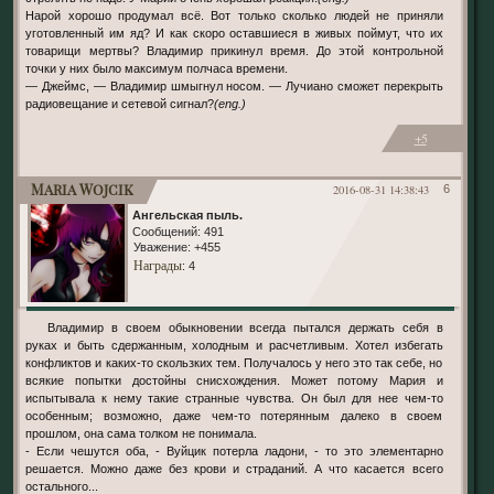
Нарой хорошо продумал всё. Вот только сколько людей не приняли
уготовленный им яд? И как скоро оставшиеся в живых поймут, что их
товарищи мертвы? Владимир прикинул время. До этой контрольной
точки у них было максимум полчаса времени.
— Джеймс, — Владимир шмыгнул носом. — Лучиано сможет перекрыть
радиовещание и сетевой сигнал?
(eng.)
+5
Maria Wojcik
2016-08-31 14:38:43
6
Ангельская пыль.
Сообщений:
491
Уважение:
+455
Награды
: 4
Владимир в своем обыкновении всегда пытался держать себя в
руках и быть сдержанным, холодным и расчетливым. Хотел избегать
конфликтов и каких-то скользких тем. Получалось у него это так себе, но
всякие попытки достойны снисхождения. Может потому Мария и
испытывала к нему такие странные чувства. Он был для нее чем-то
особенным; возможно, даже чем-то потерянным далеко в своем
прошлом, она сама толком не понимала.
- Если чешутся оба, - Вуйцик потерла ладони, - то это элементарно
решается. Можно даже без крови и страданий. А что касается всего
остального...