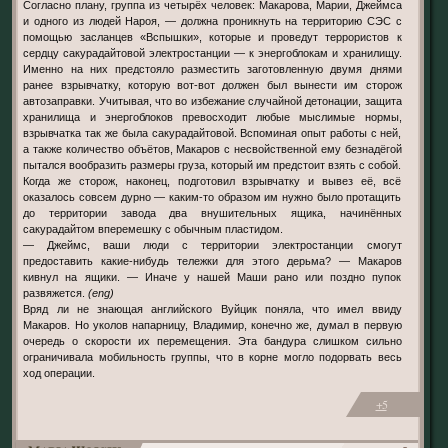
Согласно плану, группа из четырёх человек: Макарова, Марии, Джеймса
и одного из людей Нароя, — должна проникнуть на территорию СЭС с
помощью засланцев «Вспышки», которые и проведут террористов к
сердцу сакурадайтовой электростанции — к энергоблокам и хранилищу.
Именно на них предстояло разместить заготовленную двумя днями
ранее взрывчатку, которую вот-вот должен был вынести им сторож
автозаправки. Учитывая, что во избежание случайной детонации, защита
хранилища и энергоблоков превосходит любые мыслимые нормы,
взрывчатка так же была сакурадайтовой. Вспоминая опыт работы с ней,
а также количество объётов, Макаров с несвойственной ему безнадёгой
пытался вообразить размеры груза, который им предстоит взять с собой.
Когда же сторож, наконец, подготовил взрывчатку и вывез её, всё
оказалось совсем дурно — каким-то образом им нужно было протащить
до территории завода два внушительных ящика, начинённых
сакурадайтом вперемешку с обычным пластидом.
— Джеймс, ваши люди с территории электростанции смогут
предоставить какие-нибудь тележки для этого дерьма? — Макаров
кивнул на ящики. — Иначе у нашей Маши рано или поздно пупок
развяжется.
(eng)
Вряд ли не знающая английского Вуйцик поняла, что имел ввиду
Макаров. Но уколов напарницу, Владимир, конечно же, думал в первую
очередь о скорости их перемещения. Эта бандура слишком сильно
ограничивала мобильность группы, что в корне могло подорвать весь
ход операции.
+5