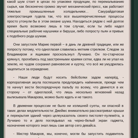
какой шум стоит в цехах по упаковке продукции, по перемалыванию
сырья, как бесконечно громко звучит механический пресс, как работают
тяжелые промышленные холодильники… Сакурайдатовая
электростанция гудела так, что все вышеперечисленные процессы
просто утонули бы в этом океане шума. Находиться рядом с ней долгое
время было возможно лишь в том случае, если ты либо надел
специальные рабочие наушники и бируши, либо попросту пьян и привык
к подобного рода шумам.
Они запустили Марию первой – в дань ли древней традиции, или же
попросту потому, что одноглазая славилась метким стрелком. Следом за
Владимиром и ящиками проскользнул Лучиано. Он по-старчески
крякнул, прогибаясь под заостренными краями сетки, едва ли не упал на
землю, но чудом сохранил равновесие и куртку, что всё же умудрилась
зацепиться за ограждение.
- Наши люди будут носить бейсболки задом наперёд, -
корпоративная акула поспешила предупредить наёмников, прежде чем
те начнут вести беспорядочную пальбу по всему, что двинется в их
сторону – от одноглазой, что лишь несколько мгновений назад
вылизывала Макарова, можно было ждать и не такого.
В движении процессии не было ни излишней суеты, ни опасной в
таких делах медлительности: Джеймс внимательно рассматривал крыши
и перекрытия зданий через целеуказатель своего пистолет-пулемёта, а
Лучиано то и дело поглядывал на черно-белый экран гаджета,
назначение которого знал лишь сам автор сего девайса.
- Мистер Макаров, мы, конечно, могли бы запустить подавитель