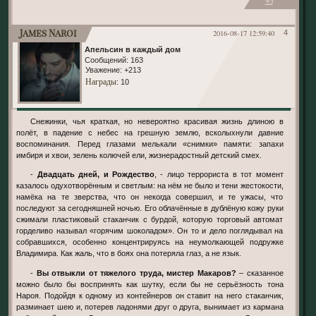
James Naroi
2016-08-17 12:59:40
4
Апельсин в каждый дом
Сообщений:
163
Уважение:
+213
Награды
: 10
Снежинки, чья краткая, но невероятно красивая жизнь длиною в
полёт, в падение с небес на грешную землю, всколыхнули давние
воспоминания. Перед глазами мелькали «снимки» памяти: запахи
имбиря и хвои, зелень колючей ели, жизнерадостный детский смех.
-
Двадцать дней, и Рождество
, - лицо террориста в тот момент
казалось одухотворённым и светлым: на нём не было и тени жестокости,
намёка на те зверства, что он некогда совершил, и те ужасы, что
последуют за сегодняшней ночью. Его облачённые в дублёную кожу руки
сжимали пластиковый стаканчик с бурдой, которую торговый автомат
горделиво называл «горячим шоколадом». Он то и дело поглядывал на
собравшихся, особенно концентрируясь на неумолкающей подружке
Владимира. Как жаль, что в боях она потеряла глаз, а не язык.
-
Вы отвыкли от тяжелого труда, мистер Макаров?
– сказанное
можно было бы воспринять как шутку, если бы не серьёзность тона
Нароя. Подойдя к одному из контейнеров он ставит на него стаканчик,
разминает шею и, потерев ладонями друг о друга, вынимает из кармана