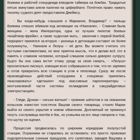
боевики в рабочей спецодежде взводили таймера на бомбах. Тридцатью
пятью минутами алели палочки на циферблате. Почётное право нажать
«кнопку судного дня» предоставили Джеймсу.
- Вы когда-нибудь слышали о Марианне, Владимир? – пальцы
боевика спешно вбивали код активации на «Наннали», - Славная была
женщина – жена Императора, одна из лучших пилотов боевых
«кнайтмер-фрейм», а также чудесная мать, - закончив с первой бомбой,
террорист принялся за вторую – разница в детонации составит не более
полуминуты, - Наннали и Лелуш – её дети. Вы можете считать это
пустыми сантиментами, но мне приятна мысль, что я делаю всё это в
память о славном человеке, который слишком сильно доверял супругу.
Будто бы она сама мстит этому уроду за свою смерть, - «Лелуш»
пронзительно пискнул, извещая всех собравшихся о том, что он заряжен
и готов превратить всю станцию в угли и пепелище. Сразу же после
произведённых действий сотрудники в спецовках принялись
«маскировать» «детишек» под массивные парогенераторы –
неотъемлемой части системы охлаждения в сакурайдатовых
электростанциях.
- Гляди, Дункан – сиськи ватные! – громким шёпотом и на ломанном
польском известил толстячок Вацлав своего товарища, стоило Марии
выйти из своего укрытия в новом облачении. Долговязый не преминул
ткнуть сослуживца локтём в бок, но ухмылка на его лице говорила о том,
что шутку он оценил.
Процессия продвигалась по широким коридорам полупустой
станции. Охранники не старались их остановить: кто просто провожал
подозрительным сонным прищуром, кто салютовал, завидев Вацлава и