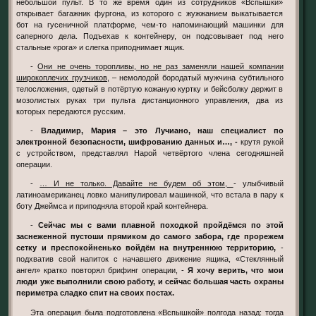
небольшой пульт. В то же время один из сотрудников «Вспышки»
открывает багажник фургона, из которого с жужжанием выкатывается
бот на гусеничной платформе, чем-то напоминающий машинки для
саперного дела. Подъехав к контейнеру, он подсовывает под него
стальные «рога» и слегка приподнимает ящик.
-
Они не очень торопливы, но не раз заменяли нашей компании
широкоплечих грузчиков,
– немолодой бородатый мужчина субтильного
телосложения, одетый в потёртую кожаную куртку и бейсболку держит в
мозолистых руках три пульта дистанционного управления, два из
которых передаются русским.
-
Владимир, Мария – это Лучиано, наш специалист по
электронной безопасности, шифрованию данных и…, -
крутя рукой
с устройством, представлял Нарой четвёртого члена сегодняшней
операции.
-
… И не только. Давайте не будем об этом,
- улыбчивый
латиноамериканец ловко манипулировал машинкой, что встала в пару к
боту Джеймса и приподняла второй край контейнера.
-
Сейчас мы с вами плавной походкой пройдёмся по этой
заснеженной пустоши прямиком до самого забора, где прорежем
сетку и преспокойненько войдём на внутреннюю территорию,
-
подхватив свой напиток с начавшего движение ящика, «Стеклянный
ангел» кратко повторял брифинг операции, -
Я хочу верить, что мои
люди уже выполнили свою работу, и сейчас большая часть охраны
периметра сладко спит на своих постах.
Эта операция была подготовлена «Вспышкой» полгода назад: тогда