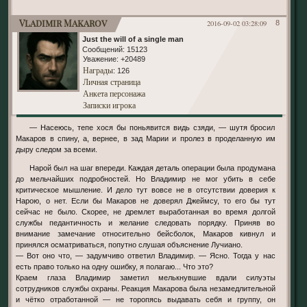
Vladimir Makarov
2016-09-02 03:28:09
8
Just the will of a single man
Сообщений:
15123
Уважение:
+20489
Награды
: 126
Личная страница
Анкета персонажа
Записки игрока
— Насеюсь, тепе хося бы поньявится видь сзяди, — шутя бросил
Макаров в спину, а, вернее, в зад Марии и пролез в проделанную им
дыру следом за всеми.
Нарой был на шаг впереди. Каждая деталь операции была продумана
до мельчайших подробностей. Но Владимир не мог убить в себе
критическое мышление. И дело тут вовсе не в отсутствии доверия к
Нарою, о нет. Если бы Макаров не доверял Джеймсу, то его бы тут
сейчас не было. Скорее, не дремлет выработанная во время долгой
службы педантичность и желание следовать порядку. Приняв во
внимание замечание относительно бейсболок, Макаров кивнул и
принялся осматриваться, попутно слушая объяснение Лучиано.
— Вот оно что, — задумчиво ответил Владимир. — Ясно. Тогда у нас
есть право только на одну ошибку, я полагаю... Что это?
Краем глаза Владимир заметил мелькнувшие вдали силуэты
сотрудников службы охраны. Реакция Макарова была незамедлительной
и чётко отработанной — не торопясь выдавать себя и группу, он