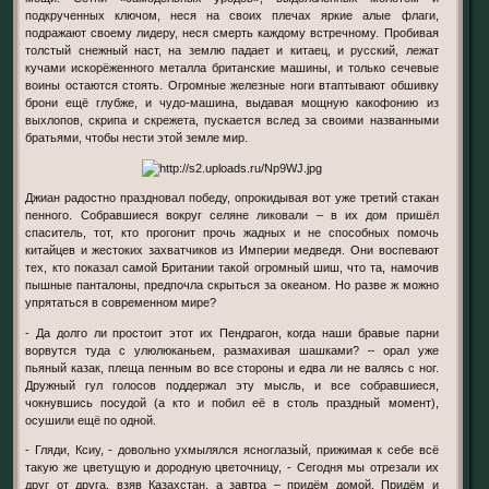
подкрученных ключом, неся на своих плечах яркие алые флаги,
подражают своему лидеру, неся смерть каждому встречному. Пробивая
толстый снежный наст, на землю падает и китаец, и русский, лежат
кучами искорёженного металла британские машины, и только сечевые
воины остаются стоять. Огромные железные ноги втаптывают обшивку
брони ещё глубже, и чудо-машина, выдавая мощную какофонию из
выхлопов, скрипа и скрежета, пускается вслед за своими названными
братьями, чтобы нести этой земле мир.
Джиан радостно праздновал победу, опрокидывая вот уже третий стакан
пенного. Собравшиеся вокруг селяне ликовали – в их дом пришёл
спаситель, тот, кто прогонит прочь жадных и не способных помочь
китайцев и жестоких захватчиков из Империи медведя. Они воспевают
тех, кто показал самой Британии такой огромный шиш, что та, намочив
пышные панталоны, предпочла скрыться за океаном. Но разве ж можно
упрятаться в современном мире?
- Да долго ли простоит этот их Пендрагон, когда наши бравые парни
ворвутся туда с улюлюканьем, размахивая шашками? – орал уже
пьяный казак, плеща пенным во все стороны и едва ли не валясь с ног.
Дружный гул голосов поддержал эту мысль, и все собравшиеся,
чокнувшись посудой (а кто и побил её в столь праздный момент),
осушили ещё по одной.
- Гляди, Ксиу, - довольно ухмылялся ясноглазый, прижимая к себе всё
такую же цветущую и дородную цветочницу, - Сегодня мы отрезали их
друг от друга, взяв Казахстан, а завтра – придём домой. Придём и