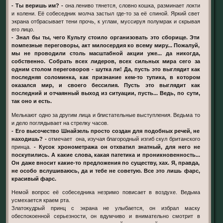
- Ты веришь им? -
она лениво тянется, словно кошка, разминает локти
и колени. Её собеседник молча застыл где-то за её спиной. Яркий свет
экрана отбрасывает тени прочь, к углам, муссируя полумрак и скрывая
его лицо.
- Знал бы ты, чего Культу стоило организовать это сборище. Эти
помпезные переговоры, акт милосердия ко всему миру... Пожалуй,
мы не проводили стoль масштабной акции уже... да никогда,
собственно. Собрать всех лидеров, всех сильных мира сего за
одним cтолом переговоров - шутка ли! Да, пусть это выглядит как
последняя соломинка, как признание кем-то тупика, в котором
оказался мир, и своего бессилия. Пусть это выглядит как
последний и отчаянный выход из ситуации, пусть... Ведь, по сути,
так оно и есть.
Мелькают одно за другим лица и блистательные выступления. Ведьма то
и дело поглядывает на стрелку часов.
- Его высочество Шнайзель просто создан для подобных речей, не
находишь? -
отмечает она, изучая благородный изгиб скул британского
принца.
- Кусок хронометража он отхватил знатный, для него не
поскупились. А какие слова, какая патетика и проникновенность...
Он даже вносит какие-то предложения по существу, хах. Я, правда,
не особо вслушиваюсь, да и тебе не советую. Все это лишь фарс,
красивый фарс.
Немой вопрос её собеседника незримо повисает в воздухе. Ведьма
усмехается краем рта.
Златокудрый принц с экрана не улыбается, он избрал маску
обеспокоенной серьезности, он вдумчиво и внимательно смотрит в