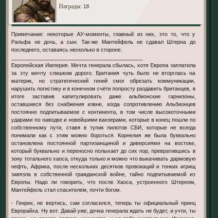
Награды
: 18
Примечание: некоторые АУ-моменты, главный из них, это то, что у
Ральфа не дочь, а сын. Так-же Мантейфель не сдавал Штерна до
последнего, оставаясь несколько в стороне.
_____________________________________________
Европейская Империя. Мечта генерала сбылась, хотя Европа заплатила
за эту мечту слишком дорого. Британия чуть было не вторглась на
материк, но стратегический гений смог обрезать коммуникации,
нарушить логистику и в конечном счёте попросту раздавить британцев, в
итоге заставив капитулировать даже альбионские гарнизоны,
оставшиеся без снабжения извне, когда сопротивлению Альбионцев
постоянно подпитываемое с континента, в том числе высокоточными
ударами по наводке и новейшими ванзерами, которые в конец пошли по
собственному пути, ставя в тупик пилотов СБИ, которые не всегда
понимали как с этим можно бороться. Корнелия же была буквально
остановлена постоянной партизанщиной и диверсиями на востоке,
который буквально и переносно полыхает до сих пор, превратившись в
зону тотального хаоса, откуда только и можно что выкачивать дармовую
нефть, Африка, после нескольких десятков провокаций и тонких игрищ
завязла в собственной гражданской войне, тайно подпитываемой из
Европы. Надо ли говорить, что после Хаоса, устроенного Штерном,
Мантейфель стал спасителем, почти богом.
- Генрих, не вертись, сам согласился, теперь ты официальный принц
Еврорайха. Ну вот. Давай уже, дочка генерала ждать не будет, и учти, ты