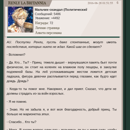
Renly la Britannia
2016-06-28 01:51:55
6
Мальчик-скандал (Политический)
Сообщений:
5486
Уважение:
+4492
Награды
: 72
Личная страница
Анкета персонажа
AU. Поступки Ренли, пусть даже спонтанные, могут иметь
последствия, которых никто не ждал. Какой шаг он сделает?
- Вспомнил?
- Да. Кто... Ты? - Принц тяжело дышит - вернувшаяся память бьет почти
физически, он стоит на коленях на влажном полу пещеры, в закоулке
подземной базы. На лоб успокаивающим жестом ложится детская
ладошка, фигура девочки расплывается перед глазами, как будто идет
дождь. Дождь?
- Когда-то ты помог мне. Накормил, и дал приют. Сказал, что дети не
должны страдать из-за войн взрослых.
- Я не помню.
- Знаю. Но не забыла я, и вот моя благодарность, добрый принц. Ты
больше не марионетка
этих
.
- Спасибо... Кто ты?
- Мона. Я задам вопрос один раз - возьмешь ли ты у меня силу, чтобы