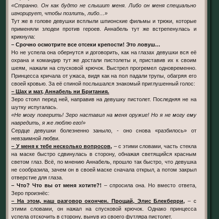
«Странно. Он как будто не слышит меня. Либо он меня специально
игнорирует, чтобы позлить, либо…»
Тут же в голове девушки всплыли шпионские фильмы и трюки, которые
применяли злодеи против героев. Аннабель тут же встрепенулась и
крикнула:
– Срочно осмотрите все отсеки крепости! Это ловуш…
Но не успела она обернутся и договорить, как на глазах девушки вся её
охрана и командир тут же достали пистолеты и, приставив их к своим
шеям, нажали на спусковой крючок. Выстрел прогремел одновременно.
Принцесса кричала от ужаса, видя как на пол падали трупы, обагряя его
своей кровью. За её спиной послышался знакомый приглушенный голос:
– Шах и мат, Аннабель ни Британия.
Зеро стоял перед ней, направив на девушку пистолет. Последняя не на
шутку испугалась.
«Не могу поверить! Зеро наставил на меня оружие! Но я не могу ему
навредить, я же люблю его!»
Сердце девушки болезненно заныло, - оно снова «разбилось» от
невзаимной любви.
– У меня к тебе несколько вопросов,
– с этими словами, часть стекла
на маске быстро сдвинулась в сторону, обнажая светящийся красным
светом глаз. Всё, по мнению Аннабель, прошло так быстро, что девушка
не сообразила, зачем он в своей маске сначала открыл, а потом закрыл
отверстие для глаза.
– Что? Что вы от меня хотите?!
– спросила она. Но вместо ответа,
Зеро произнёс:
– На этом, наш разговор окончен. Прощай, Элис Блекберри,
– с
этими словами, он нажал на спусковой крючок. Однако принцесса
успела отскочить в сторону, вынув из своего футляра пистолет.