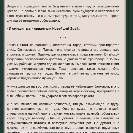
Ведьма с горящими, почти безумными глазами круто разворачивает
кpесло. Её брови высоки, лицо искажено, руки судорожно цепляются за
скользкую обивку - и она смотрит туда, в тень, где угадывается черная
фигура её незримого собеседника.
- И сегодня мы - свидетели Новейшей Эры!..
. . .
Тянцзы стоит на балконе и смотрит на город, который простирается
внизу. Он называется Париж – она никогда не видела его раньше, как,
впрочем, и других. Здание, где остановились представители Китайской
Федерации расположилось достаточно далеко от центра города, в жилых
уютных районах, и прямо под её косолапыми маленькими ножками кипит
чуднАя, удивительная жизнь. Такая цветная, такая яркая… Она
складывает ручки на груди. Легкий теплый ветер ласкает её лицо,
короткие прядки волос щекочут шею.
А чуть дальше на востоке, прямо перед её небольшим балконом, в это
время расцветает робкий бутон, который через секунду превратится в
пышнейший цветок – это ударила в землю первая ракета.
И в эти мгновения, ставшие вечностью, Тянцзы, сжимающая на груди
детские ладошки, смотрит туда. Она не думает о голосах людей,
слившихся в единый крик в разных местах планеты, чтобы оборваться
через секунду навсегда. Она не думает о ведьме, что смотрит на
разрушающийся потолок и беззвучно округляет рот. Не думает и о
других, тех, что ошиблись, кто погрязнув в своих взрослых вдумчивых
расчётах, тщательном планировании и анализе так и не смог осознать