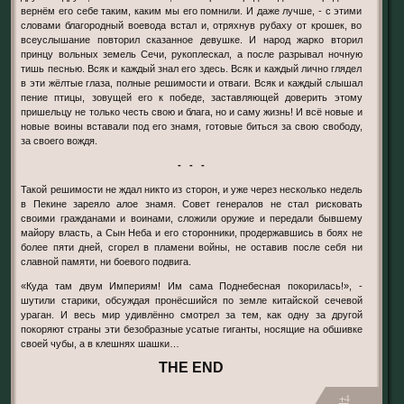
вернём его себе таким, каким мы его помнили. И даже лучше, - с этими
словами благородный воевода встал и, отряхнув рубаху от крошек, во
всеуслышание повторил сказанное девушке. И народ жарко вторил
принцу вольных земель Сечи, рукоплескал, а после разрывал ночную
тишь песнью. Всяк и каждый знал его здесь. Всяк и каждый лично глядел
в эти жёлтые глаза, полные решимости и отваги. Всяк и каждый слышал
пение птицы, зовущей его к победе, заставляющей доверить этому
пришельцу не только честь свою и блага, но и саму жизнь! И всё новые и
новые воины вставали под его знамя, готовые биться за свою свободу,
за своего вождя.
- - -
Такой решимости не ждал никто из сторон, и уже через несколько недель
в Пекине зареяло алое знамя. Совет генералов не стал рисковать
своими гражданами и воинами, сложили оружие и передали бывшему
майору власть, а Сын Неба и его сторонники, продержавшись в боях не
более пяти дней, сгорел в пламени войны, не оставив после себя ни
славной памяти, ни боевого подвига.
«Куда там двум Империям! Им сама Поднебесная покорилась!», -
шутили старики, обсуждая пронёсшийся по земле китайской сечевой
ураган. И весь мир удивлённо смотрел за тем, как одну за другой
покоряют страны эти безобразные усатые гиганты, носящие на обшивке
своей чубы, а в клешнях шашки…
THE END
+4