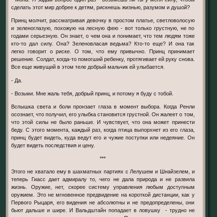
сделать этот мир добрее к детям, рискнешь жизнью, разумом и душой?
Принц молчит, рассматривая девочку в простом платье, светловолосую
и зеленоглазую, похожую на лесную фею - вот только грустную, не по
годами серьезную. Он знает, о чем она и понимает, что тем людям тоже
кто-то дал силу. Она? Зеленовласая ведьма? Кто-то еще? И она так
легко говорит о риске. О том, что ему привычно. Принц принимает
решение. Солдат, когда-то помогший ребенку, протягивает ей руку снова.
Все еще живущий в этом теле добрый мальчик ей улыбается.
- Да.
- Возьми. Мне жаль тебя, добрый принц, и потому я буду с тобой.
Вспышка света и боли пронзает глаза в момент выбора. Когда Ренли
осознает, что получил, его улыбка становится грустной. Он жалеет о том,
что этой силы не было раньше. И чувствует, что она может принести
беду. С этого момента, каждый раз, когда птица выпорхнет из его глаза,
принц будет видеть, куда ведут его и чужие поступки или недеяние. Он
будет видеть последствия и цену.
***
Этого не хватало ему в шахматных партиях с Лелушем и Шнайзелем, и
теперь Гиасс дает адмиралу то, чего не дала природа и не развила
жизнь. Оружие, нет, скорее систему управления любым доступным
оружием. Это не мгновенное предвидение на короткой дистанции, как у
Первого Рыцаря, его видения не абсолютны и не предопределены, они
бьют дальше и шире. И Вальдштайн попадает в ловушку - трудно не