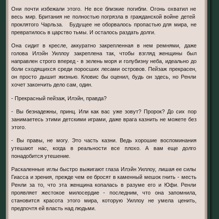
Они почти избежали этого. Не все близкие погибли. Огонь охватил не
весь мир. Британия не полностью погрязла в гражданской войне детей
проклятого Чарльза. Будущее не оборвалось пропастью для мира, не
превратилось в царство тьмы. И осталось раздать долги.
Она сидит в кресле, аккуратно закрепленная в нем ремнями, даже
голова Илэйн Уиллоу закреплена так, чтобы взгляд женщины был
направлен строго вперед - в зелень моря и голубизну неба, идеально до
боли сходящихся среди поросших лесами островов. Пейзаж прекрасен,
он просто дышит жизнью. Кловис бы оценил, будь он здесь, но Ренли
хочет закончить дело сам, один.
- Прекрасный пейзаж, Илэйн, правда?
- Вы безнадежны, принц. Или как вас уже зовут? Пророк? До сих пор
занимаетесь этими детскими играми, даже врага казнить не можете без
этого.
- Вы правы, не могу. Это часть казни. Ведь хорошие воспоминания
утешают нас, когда в реальности все плохо. А вам еще долго
понадобится утешение.
Раскаленные иглы быстро выжигают глаза Илэйн Уиллоу, лишая ее силы
Гиасса и зрения, прежде чем ее бросят в каменный мешок гнить - месть
Ренли за то, что эта женщина копалась в разуме его и Юфи. Ренли
проявляет жестокое милосердие - последним, что она запомнила,
становится красота этого мира, которую Уиллоу не умела ценить,
предпочтя ей власть над людьми.