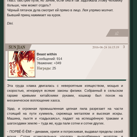
Гиасс быстрее пули, но зачем, если она и так задолжала этому человеку
больше, чем может отдать?
Чёрный пятачок дула смотрит ей прямо в лицо. Лея упрямо молчит.
Бывший принц нажимает на курок.
Dixi.
+7
Sun Jian
2016-06-24 16:15:19
3
Beast within
Сообщений:
914
Уважение:
+349
Награды
: 25
Эта груда хлама двигалась с невероятным изяществом, мощью и
скоростью, игнорируя всякие законы физики. Собранный в сельском
гараже кривыми китайскими руками, кошмар был похож на
механическое воплощение хаоса.
Удар, и огромная промышленная цепная пила разрезает на части
стоящий на пути хуммель, скрежеща металлом и высекая искры.
Машина, пыхтя и «задыхаясь», падает на испещрённую траками и
шагоходами землю – туда же, куда пали сотни и сотни других.
- ПОРВЁ-Ё-ЁМ! – динамик, хрипя и потрескивая, выдавал пределы своей
мощи. Сотни «самодельных уродов», выдолбленных молотом и