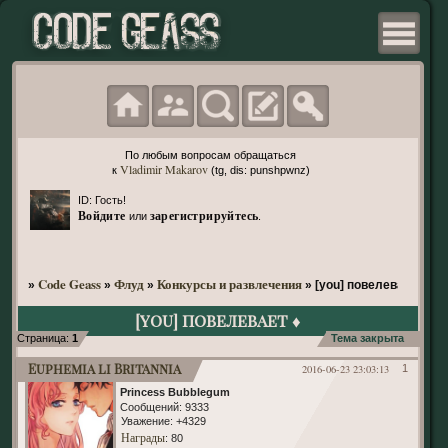
По любым вопросам обращаться
Vladimir Makarov
к
(tg, dis: punshpwnz)
ID: Гость!
Войдите
зарегистрируйтесь
или
.
Code Geass
Флуд
Конкурсы и развлечения
»
»
»
»
[you] повелевает ♦
[you] повелевает ♦
Страница:
1
Тема закрыта
Euphemia li Britannia
2016-06-23 23:03:13
1
Princess Bubblegum
Сообщений:
9333
Уважение:
+4329
Награды
: 80