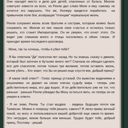
Они находят место и дело для детей, спасенных от Культа. Многие
советуют извести их всех, но Ренли дал слово Моне и ему самому не
хочется его нарушать. Что же, Уоллеру придется поработать на
привычном поле боя, возвращая "птенцам" нормальную жизнь.
Ренли сохранил жизнь всем братьям и сестрам, которым можно было
сохранить ее. Многие из них нашли свое счастье и осталось только
решить, кто станет Императором. Он не уверен, что хочет этого. Он
видит уже слишком много и птицы поселились в обоих глазах. И
приходит время последнего разговора.
- Мона, так ты хочешь, чтобы я убил тебя?
- Я бы ответила "Да" полсотни лет назад. Но ты знаешь сказку о джинне,
который был заточен в бутылке много лет? Сначала он обещал сделать
все для спасителя, потом только три желания, потом оставить жизнь,
затем убить... Кто знает, что бы он решил еще спустя век, добрый принц?
- И каков твой ответ? - Голос принца усталый. Он вымотан видениями и
решениями. он держит на своих плечах судьбу мира - теперь уже
действительно мира, его дар вырос. И он действительно уже не тот, что
раньше - раньше Ренли убеждал бы Мону остаться жить. но теперь он не
уверен в ответе.
- Я не знаю, Ренли. Ты стал мудрее - видишь будущее почти как
Талиесин. Можно я попрошу тебя решить самого? Я легко приму вечный
покой, но могу и попользоваться вашей добротой еще какое-то время.
Это нетрудно, веком больше или меньше. Трудно будет тебе, добрый
принц. Поэтому - решай.