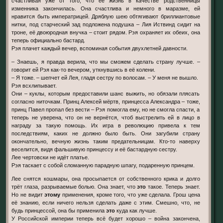
счастливая уже от того, что её жизнь в качестве родственницы
изменника закончилась. Она счастлива и немного в маразме, ей
нравится быть императрицей. Дряблую шею обтягивают бриллиантовые
нитки, под старческий зад подложена подушка – Лия Иствинд сидит на
троне, её двоюродная внучка – стоит рядом. Рэя охраняет их обеих, она
теперь официально бастард.
Рэя плачет каждый вечер, вспоминая события двухлетней давности.
– Знаешь, я правда верила, что мы сможем сделать страну лучше. –
говорит ей Рэя как-то вечером, уткнувшись в её колени.
– Я тоже. – шепчет ей Лея, гладя сестру по волосам. – У меня не вышло.
Рэя всхлипывает.
Они – куклы, которым предоставили шанс выжить, но обязали плясать
согласно ниточкам. Принц Алексей мёртв, принцесса Александра – тоже,
принц Павел пропал без вести – Рэя помогла ему, но не смогла спасти, а
теперь не уверена, что он не вернётся, чтоб выстрелить ей в лицо в
награду за такую помощь. Их игра в революцию привела к тем
последствиям, каких не должно было быть. Они загубили страну
окончательно, вечную жизнь таким предательницам. Кто-то наверху
веселится, видя фальшивую принцессу и её бастардную сестру.
Лее чертовски не идёт платье.
Рэя таскает с собой сломанную парадную шпагу, подаренную принцем.
Лее снятся кошмары, она просыпается от собственного крика и долго
трёт глаза, разрываемые болью. Она знает, что
это
такое. Теперь знает.
Но не видит
этому
применения, кроме того, что уже сделала. Грош цена
её знанию, если ничего нельзя сделать даже с этим. Смешно, что, не
будь принцессой, она бы применила
это
куда как лучше.
У Российской империи теперь всё будет хорошо – война закончена,