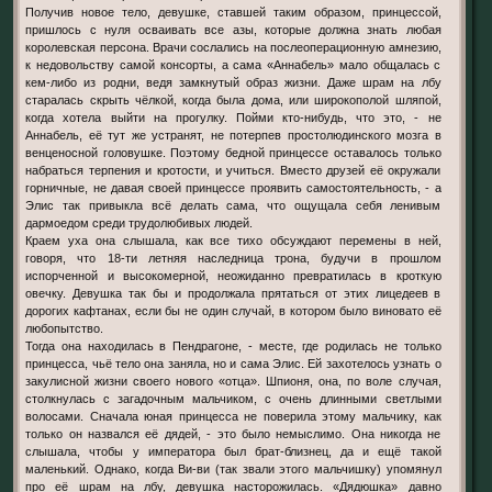
Получив новое тело, девушке, ставшей таким образом, принцессой,
пришлось с нуля осваивать все азы, которые должна знать любая
королевская персона. Врачи сослались на послеоперационную амнезию,
к недовольству самой консорты, а сама «Аннабель» мало общалась с
кем-либо из родни, ведя замкнутый образ жизни. Даже шрам на лбу
старалась скрыть чёлкой, когда была дома, или широкополой шляпой,
когда хотела выйти на прогулку. Пойми кто-нибудь, что это, - не
Аннабель, её тут же устранят, не потерпев простолюдинского мозга в
венценосной головушке. Поэтому бедной принцессе оставалось только
набраться терпения и кротости, и учиться. Вместо друзей её окружали
горничные, не давая своей принцессе проявить самостоятельность, - а
Элис так привыкла всё делать сама, что ощущала себя ленивым
дармоедом среди трудолюбивых людей.
Краем уха она слышала, как все тихо обсуждают перемены в ней,
говоря, что 18-ти летняя наследница трона, будучи в прошлом
испорченной и высокомерной, неожиданно превратилась в кроткую
овечку. Девушка так бы и продолжала прятаться от этих лицедеев в
дорогих кафтанах, если бы не один случай, в котором было виновато её
любопытство.
Тогда она находилась в Пендрагоне, - месте, где родилась не только
принцесса, чьё тело она заняла, но и сама Элис. Ей захотелось узнать о
закулисной жизни своего нового «отца». Шпионя, она, по воле случая,
столкнулась с загадочным мальчиком, с очень длинными светлыми
волосами. Сначала юная принцесса не поверила этому мальчику, как
только он назвался её дядей, - это было немыслимо. Она никогда не
слышала, чтобы у императора был брат-близнец, да и ещё такой
маленький. Однако, когда Ви-ви (так звали этого мальчишку) упомянул
про её шрам на лбу, девушка насторожилась. «Дядюшка» давно