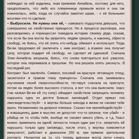
наблюдал за ней издалека, зная прежнюю Аннабель, поэтому для него,
предположить, что либо его племяннице промыли мозги и она так
изменилась, либо, когда он случайно заметил шрам, - с её больными
мозгами что-то сделали.
– Выбросили. Не нужны они ей,
– хамовато подшутила девушка, что
совершенно не свойственно принцессе. Но в процессе разговора, они
разговорились и «принцесса» поведала историю своему дяде, сказав,
что если бы она могла бы запретить людям грешить, и наконец, обрести
свободу, не боясь, что её опять кто-нибудь обманет и использует. Тогда
Ви-ви предложил ей заключить с ним контракт, а взамен она получит
силу, которая подарит ей свободу, но сделает её одинокой. Сначала
Элис-Аннабель мешкала, боясь, что снова повториться всё ужасное,
которое она переживала в прошлом. Но она решила опять рискнуть. В
последний раз.
Контракт был заключён. Символ, похожий на красную летающую птицу,
засветился в правом глазу принцессы. Сначала она занималась
изучением своей сверхспособности, тестируя сначала на прислуге,
потом на людях более высокого статуса, и вот что она выяснила: гиасс
(так назвал Ви-ви ей эту силу) обладает свойством запрещать человеку
нарушать одну из десяти Божьих заповедей. Отдал приказ «не
лжесвидетельствуй» - и жертва больше никогда в жизни не сможет тебе
врать. Незаменимо на допросе пленных. Сказал «не прелюбодействуй» -
и извращенец даже в мыслях не допустит что-то грязное; «не убий» - и
убийца не то чтобы тебя, вообще не сможет никого убить, и т.д. Гиасс
можно применить на одной личности только один раз (т.е. запретить ей
нарушать только одну заповедь), после этого, у жертвы появляется
иммунитет; работает в диапазоне 250 м, при прямом зрительном
контакте. Несмотря на то, что теперь девушка могла легко узнать