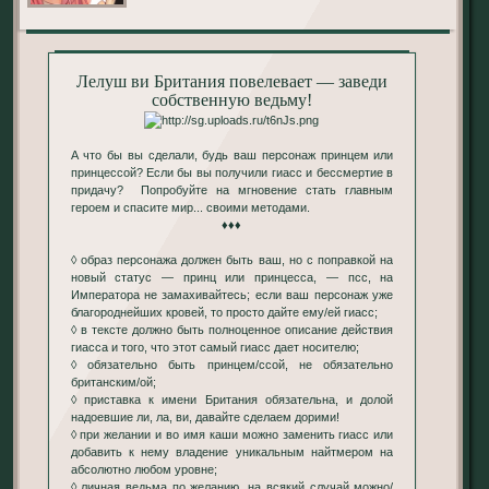
Лелуш ви Британия повелевает — заведи
собственную ведьму!
А что бы вы сделали, будь ваш персонаж принцем или
принцессой? Если бы вы получили гиасс и бессмертие в
придачу? Попробуйте на мгновение стать главным
героем и спасите мир... своими методами.
♦♦♦
◊ образ персонажа должен быть ваш, но с поправкой на
новый статус — принц или принцесса, — псс, на
Императора не замахивайтесь; если ваш персонаж уже
благороднейших кровей, то просто дайте ему/ей гиасс;
◊ в тексте должно быть полноценное описание действия
гиасса и того, что этот самый гиасс дает носителю;
◊ обязательно быть принцем/ссой, не обязательно
британским/ой;
◊ приставка к имени Британия обязательна, и долой
надоевшие ли, ла, ви, давайте сделаем дорими!
◊ при желании и во имя каши можно заменить гиасс или
добавить к нему владение уникальным найтмером на
абсолютно любом уровне;
◊ личная ведьма по желанию, на всякий случай можно/