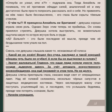
«Откуда он узнал, кто я?!»
– подумала она. Тогда Аннабель не
понимала, что её противник обладал силой, аналогичной её и ему
достаточно было просто попросить рассказать всё о себе. Но применять
на нём гиасс было бессмысленно, - его глаза были скрыты тёмным
стеклом.
– О чём ты?! Я принцесса Аннабель ни Британия!
– девушка хорошо
играла свою роль. Однако Зеро этим теперь не проймёшь. Он снова
принялся стрелять. Девушка хотела выстрелить, но моментально
ощутила какую-то острую жгучую боль в груди.
«Ай! Больно!»
– это были последние её мысли, прежде чем её
бездыханное тело упало на пол.
***
Сквозь сон девушка слышала какие-то. незнакомые ей голоса:
– Какой же он козёл! Вошел без стука, наследил и такой хороший
образец чуть было не сгубил! А если бы он выстрелил в голову?
– Хватит жаловаться! Главное, что наши люди успели унести тело,
создав дымовую завесу. За счёт аппарата искусственного
кровообращения, она ещё проживёт в этом теле. Но не долго.
Девушка слегка приоткрыла глаза, смазано видя свет от операционных
ламп. Над её головой склонилось несколько чёрных силуэтов в
защитных медицинских костюмах. Через кислородную маску стал
поступать усыпляющий газ, и последнее, что услышала бедняжка,
прежде чем потерять сознание, было:
– Начнём операцию.
+4