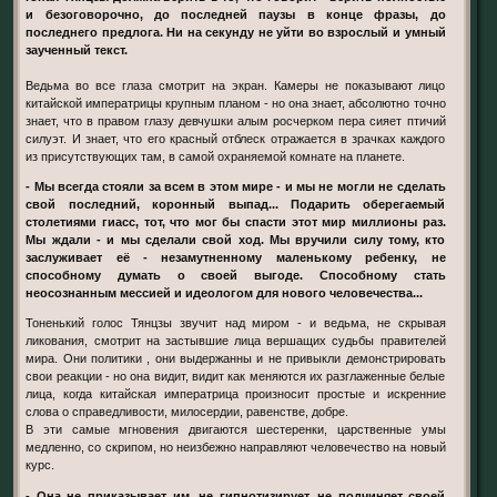
и безоговорочно, до последней паузы в конце фразы, до
последнего предлога. Ни на секунду не уйти во взрослый и умный
заученный текст.
Ведьма во все глаза смотрит на экран. Камеры не показывают лицо
китайской императрицы крупным планом - но она знает, абсолютно точно
знает, что в правом глазу девчушки алым росчерком пера сияет птичий
силуэт. И знает, что его красный отблеск отражается в зрачках каждого
из присутствующих там, в самой охраняемой комнате на планете.
- Мы всегда стояли за всем в этом мире - и мы не могли не сделать
свой последний, коронный выпад... Подарить оберегаемый
столетиями гиасс, тот, что мог бы спасти этот мир миллионы раз.
Мы ждали - и мы сделали свой ход. Мы вручили силу тому, кто
заслуживает её - незамутненному маленькому ребенку, не
способному думать о своей выгоде. Способному стать
неосознанным мессией и идеологом для нового человечества...
Тоненький голос Тянцзы звучит над миром - и ведьма, не скрывая
ликования, смотрит на застывшие лица вершащих судьбы правителей
мира. Они пoлитики , они выдержанны и не привыкли демонстрировать
свои реакции - но она видит, видит как меняются их разглаженные белые
лица, когда китайская императрица произносит простые и искренние
слова о справедливости, милосердии, равенстве, добре.
В эти самые мгновения двигаются шестеренки, царственные умы
медленно, со скрипом, но неизбежно направляют человечество на новый
курс.
- Она не приказывает им, не гипнотизирует, не подчиняет своей