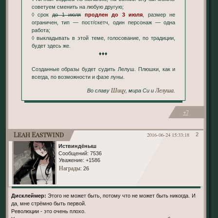
советуем сменить на любую другую;
◊ срок
до 1 июля
продлен до 3 июля
, размер не
ограничен, тип — пост/скетч, один персонаж — одна
работа;
◊ выкладывать в этой теме, голосование, по традиции,
будет здесь же.
♦♦♦
Созданные образы будет судить Лелуш. Плюшки, как и
всегда, по возможности и фазе луны.
Шицу
Лелуша
Во славу
, мира Си и
.
+7
Leah Eastwind
2016-06-24 15:33:18
2
Иствиндёныш
Сообщений:
7536
Уважение:
+1586
Награды
: 26
Дисклеймер:
Этого не может быть, потому что не может быть никогда. И
да, мне стрёмно быть первой.
Революции - это очень плохо.