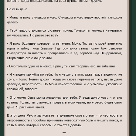
попасть, когда они разложены на всех путях. Потом - другие.
Но есть цена.
- Мона, я вижу слишком много. Слишком много вероятностей, слишком
далеко...
- Твой гиасс становится сильнее, принц. Только ты можешь научиться
им управлять. Но разве это все?
- Я вижу будущее, которое пугает меня, Мона. То, где по моей вине мир
горит и гибнут мои близкие. Где Британия стала полем боя сыновей
Императора за власть и превратилась в ад. Корабли над Пендрагоном,
стирающие его с лица земли.
- Оно только одно из многих. Принц, ты сам творишь его, не забывай.
- И я видел, как убиваю тебя. Но я не хочу этого, даже там, в видении, не
хочу. - Голос Ренли дрожит, когда он снова переживает эту, пусть даже
далекую, вероятность. Но Мона качает головой, и, с улыбкой, ужасающе
спокойной, говорит:
- Это может быть моим желанием для тебя. Я ведь долго живу и очень
устала. Только ты сможешь прервать мою жизнь, но у этого будет своя
цена. Я расскажу, какая.
В этот день Ренли записывает в дневнике слова о том, что честность и
откровенность способны причинить невероятную боль и лишить покоя, и
есть выбор, который совсем не хочется делать.
***