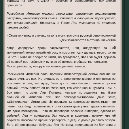
Усидела на двух стульях - русская и одновременно британская
принцесса.
Российская Империя терпит поражение, охваченная внутренними
распрями, императорская семья исчезает в дворцовых переворотах,
мир снова подчинён Британии, а Гиасс Леи позволяет ей стирать
память людей.
«Сколько я вижу и сколько судить могу, вся суть русской революционной
идеи заключается в отрицании чести»
Когда дворцовые двери закрываются, Рэя, следующая за ней
молчаливой тенью, подаёт ей руку и помогает идти дальше, несмотря ни
на что. Никто не следит за ними, но догадаться, что Рэя будет держать
её на всей протяжённости пути до её покоев, в общем-то, несложно.
Лея – принцесса, которую насильно сделали таковой.
Российская Империя пала, прежней императорской семьи больше не
существует, а у них, Иствиндов, есть дворянское звание, и они родом из
Британии, и они, вот чудо, были достаточно близки с императорской
семьёй, чтобы попасться на глаза тем, кто искал новых куколок. Там, в
Британии, потомки Лии Иствинд немало потрудились на благо
сильнейшей Империи, так, что облагодельствовали даже этих,
заблудившихся Иствиндов. Их прощают за неведомые грехи, ставят во
главе, пока будут править те, кто на самом деле умеет дёргать ниточки.
Им даже благодарны – это их переворот ослабил Империю, сделал её
добычей. Лея – принцесса без короля и королевы, потому что её
родители погибли во время переворота, а дед не дожил до этого позора.
Есть её двоюродная бабушка, Лия Иствинд, приехавшая из Британии и