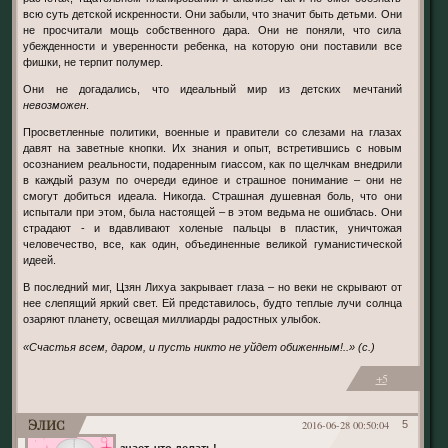
всю суть детской искренности. Они забыли, что значит быть детьми. Они
не просчитали мощь собственного дара. Они не поняли, что сила
убежденности и уверенности ребенка, на которую они поставили все
фишки, не терпит полумер.
Они не догадались, что идеальный мир из детских мечтаний
невозможен
.
Просветленные пoлитики, военные и правители со слезами на глазах
давят на заветные кнопки. Их знания и опыт, встретившись с новым
осознанием реальности, подаренным гиассом, как по щелчкам внедрили
в каждый разум по очереди единое и страшное понимание – они не
смогут добиться идеала. Никогда. Страшная душевная боль, что они
испытали при этом, была настоящей – в этом ведьма не ошиблась. Они
страдают - и вдавливают холеные пальцы в пластик, уничтожая
человечество, все, как один, объединенные великой гуманистической
идеей.
В последний миг, Цзян Лихуа закрывает глаза – но веки не скрывают от
нее слепящий яркий свет. Ей представилось, будто теплые лучи солнца
озаряют планету, освещая миллиарды радостных улыбок.
«Счастья всем, даром, и пусть никто не уйдет обиженным!..» (с.)
+5
Элис
2016-06-28 00:50:04
5
знает, что делать!