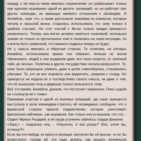
правду, у её гиасса также имелось ограничение: он срабатывает только
при кратком назывании одной из десяти заповедей, но не работает при
других командах, не имеющих никакого отношения к заповедям. И
Аннабель, зная это, а также располагая знаниями из комиксов, которые
читала в прошлой жизни, старалась использовать эту силу только в
крайних случаях. Но этот случай с Ви-ви только придал принцессе
уверенность. Теперь она могла активно заняться политикой, используя
знания не только из прочитанных книг и полагаясь на свою интуицию, но
и могла быть уверенной, что никакого подвоха теперь не будет.
Но у гиасса имелась и обратная сторона. Те политики, на которых
Аннабель использовала приказ «не обмани», больше не могли
обманывать людей и они выдавали даже все свои секреты, от военный
тайн, до личных. Политика в других государствах начала разрушатся. Те,
кому было запрещено убивать, даже в целях самообороны, становились
убитыми. Те, кто не мог воровать или жадничать, умирали с голоду. Но
принцесса не ведала ни о последствиях своего гиасса, ни даже о том,
что её нынешние отец и дядюшка только пользуются этим.
Всё это время, Аннабель думала, что поступает правильно. Пока судьба
не столкнула её с «ним».
Принимая участие в одной из военных операций, где сама принцесса
выступала в роли командира-стратега, ей неожиданно сообщили, что к
вражеской стороне пришло подкрепление, которое уничтожает
британские найтмеры, как муравьёв. Как только она услышала, что это, -
Орден Чёрных Рыцарей, в её груди усиленно забилось сердце фанатки.
«Зеро,»
– подумала она, -
«Неужели, я его увижу? Или, хотя бы,
услышу?»
Если бы кто-нибудь из присутствующих прочитал бы её мысли, то он бы
возмутился, сказав ей, что надо думать, как решить возникшую