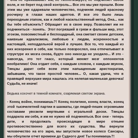
воле, и не берет под свой контроль... Все это мы уже прошли. Всем
этим мы уже одаривали человечество, подчиняя людей красному
росчерку в глазах наших адептов. И все это было лишь
переходным этапом, как и любой насильственный метод. Она... как
бы тебе объяснить? Обращает их в свою веру. Позволяет им не
подчиниться - понять. Этот погрязший в грязи и фальши мир, этот
эгоизм, повсеместный и беспощадный, она сметает своим детским,
наивным идеализмом, любовью к людям, искренностью и
настоящей, неподдельной верой в лучшее. Все то, что каждый из
них искоренил в себе, как только повзрослел, она отпечатывает в
структуре их мозга снова, будто оно никогда не уходило... И это -
навсегда, это тот гиасс, который меняет мозг оппонентов
необратимо! Она отдает себя, с каждым словом, с каждым звуком,
Тянцзы дарит себя всем этим напыщенным аристократам,
забывшим, что такое простой человек... О, какая удача, что в
правящей верхушке мира нашлась эта нелепая маленькая девочка!
Судьба, не иначе!
Ведьма хохочет в темной комнате, озаряемая светом экрана.
- Конец войне, понимаешь?! Конец политике, конец власти, конец
этой тысячелетней партии в шахматы, где людей-пешек огромными
составами увозили мертвыми с игральной доски. Тянцзы
подарила им себя, и им не нужно ей подчиняться. Все они - теперь
дети, и продолжать происходящее в мире отныне
противоестественно для всего их существа. Мы вернули
человечество на его зарю, мы запустили новое колесо Сансары,
мы обнулили отчет времени до Судного дня! Ты понимаешь?!