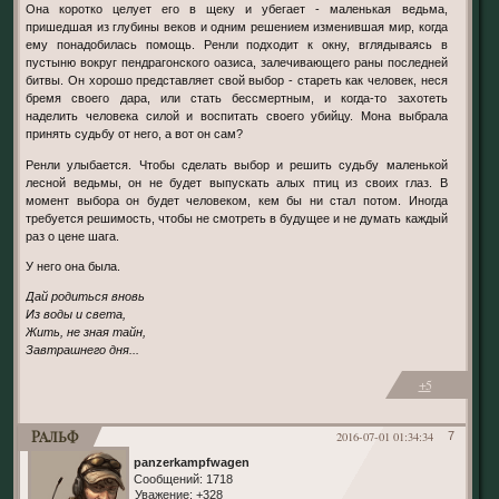
Она коротко целует его в щеку и убегает - маленькая ведьма,
пришедшая из глубины веков и одним решением изменившая мир, когда
ему понадобилась помощь. Ренли подходит к окну, вглядываясь в
пустыню вокруг пендрагонского оазиса, залечивающего раны последней
битвы. Он хорошо представляет свой выбор - стареть как человек, неся
бремя своего дара, или стать бессмертным, и когда-то захотеть
наделить человека силой и воспитать своего убийцу. Мона выбрала
принять судьбу от него, а вот он сам?
Ренли улыбается. Чтобы сделать выбор и решить судьбу маленькой
лесной ведьмы, он не будет выпускать алых птиц из своих глаз. В
момент выбора он будет человеком, кем бы ни стал потом. Иногда
требуется решимость, чтобы не смотреть в будущее и не думать каждый
раз о цене шага.
У него она была.
Дай родиться вновь
Из воды и света,
Жить, не зная тайн,
Завтрашнего дня...
+5
Ральф
2016-07-01 01:34:34
7
panzerkampfwagen
Сообщений:
1718
Уважение:
+328