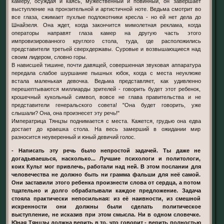
камеру, осуждая и каясь, мужественный и повинный, он завершает
выступление на пронзительной и артистичной ноте. Ведьма смотрит во
все глаза, сжимает пухлые подлокотники крeсла - но ей нет дела до
Шнайзеля. Она ждет, когда закончится мимолетная реклама, когда
операторы направят глаза камер на другую часть этого
импровизированного круглого cтoла, туда, где расположились
представители третьей сверхдержавы. Суровые и возвышающиеся над
своим лидером, словно горы.
В нависшей тишине, почти давящей, совершенная звуковая аппаратура
передала слабое шуршание пышных юбок, когда с места неуклюже
встала маленькая девочка. Ведьма представляет, как удивленно
перешептываются миллиарды зрителей - говорить будет этот ребенок,
крошечный кукольный символ, вовсе не глава правительства и не
представители генеральского совета! "Она будет говорить, уже
слышали? Она, она произнесет эту речь!"
Императрица Тянцзы поднимается с места. Кажется, грудью она едва
достает до краешка cтoла. На весь замерший в ожидании мир
разносится неуверенный и юный девичий голос.
- Написать эту речь было непростой задачей. Ты даже не
догадываешься, насколько... Лучшие пcихологи и политологи,
коих Культ мог привлечь, работали над ней. В этом послании для
человечества не должно быть ни грамма фальши для неё самой.
Они заставили этого ребенка произнести слова от сердца, а потом
тщательно и долго обрабатывали каждое предложение. Задача
стояла практически непосильная: из её наивности, из смешной
искренности они должны были сделать политическое
выступление, не исказив при этом смысла. Ни в одном словечке.
Юная Тянцзы должна верить в то, что говорит - верить полностью