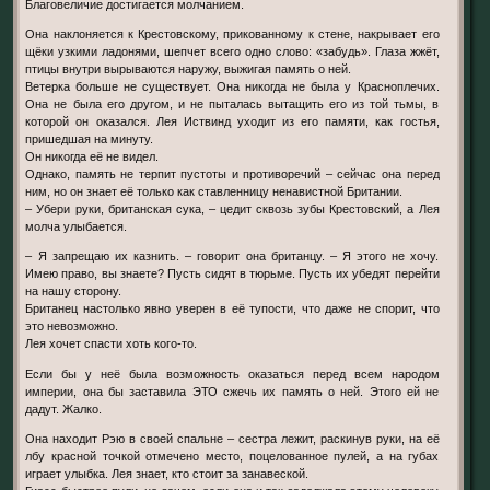
Благовеличие достигается молчанием.
Она наклоняется к Крестовскому, прикованному к стене, накрывает его
щёки узкими ладонями, шепчет всего одно слово: «забудь». Глаза жжёт,
птицы внутри вырываются наружу, выжигая память о ней.
Ветерка больше не существует. Она никогда не была у Красноплечих.
Она не была его другом, и не пыталась вытащить его из той тьмы, в
которой он оказался. Лея Иствинд уходит из его памяти, как гостья,
пришедшая на минуту.
Он никогда её не видел.
Однако, память не терпит пустоты и противоречий – сейчас она перед
ним, но он знает её только как ставленницу ненавистной Британии.
– Убери руки, британская сука, – цедит сквозь зубы Крестовский, а Лея
молча улыбается.
– Я запрещаю их казнить. – говорит она британцу. – Я этого не хочу.
Имею право, вы знаете? Пусть сидят в тюрьме. Пусть их убедят перейти
на нашу сторону.
Британец настолько явно уверен в её тупости, что даже не спорит, что
это невозможно.
Лея хочет спасти хоть кого-то.
Если бы у неё была возможность оказаться перед всем народом
империи, она бы заставила ЭТО сжечь их память о ней. Этого ей не
дадут. Жалко.
Она находит Рэю в своей спальне – сестра лежит, раскинув руки, на её
лбу красной точкой отмечено место, поцелованное пулей, а на губах
играет улыбка. Лея знает, кто стоит за занавеской.