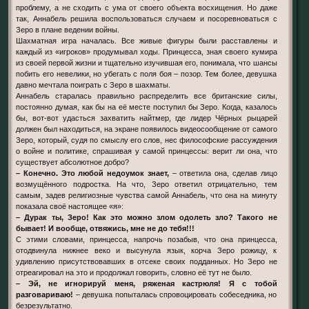
проблему, а не сходить с ума от своего объекта восхищения. Но даже
так, Аннабель решила воспользоваться случаем и посоревноваться с
Зеро в плане ведении войны.
Шахматная игра началась. Все живые фигуры были расставлены и
каждый из «игроков» продумывал ходы. Принцесса, зная своего кумира
из своей первой жизни и тщательно изучившая его, понимала, что шансы
побить его невелики, но убегать с поля боя – позор. Тем более, девушка
давно мечтала поиграть с Зеро в шахматы.
Аннабель старалась правильно распределить все британские силы,
постоянно думая, как бы на её месте поступил бы Зеро. Когда, казалось
бы, вот-вот удасться захватить найтмер, где лидер Чёрных рыцарей
должен был находиться, на экране появилось видеосообщение от самого
Зеро, который, судя по смыслу его слов, нес философские рассуждения
о войне и политике, спрашивая у самой принцессы: верит ли она, что
существует абсолютное добро?
– Конечно. Это любой недоумок знает,
– ответила она, сделав лицо
возмущённого подростка. На что, Зеро ответил отрицательно, тем
самым, задев религиозные чувства самой Аннабель, что она на минуту
показала своё настоящее «я»:
– Дурак ты, Зеро! Как это можно злом одолеть зло? Такого не
бывает! И вообще, отвяжись, мне не до тебя!!!
С этими словами, принцесса, напрочь позабыв, что она принцесса,
отодвинула нижнее веко и высунула язык, корча Зеро рожицу, к
удивлению присутствовавших в отсеке своих подданных. Но Зеро не
отреагировал на это и продолжал говорить, словно её тут не было.
– Эй, не игнорируй меня, ряженая кастрюля! Я с тобой
разговариваю!
– девушка попыталась спровоцировать собеседника, но
безрезультатно.