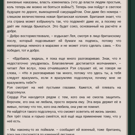
виновные наказаны, власть изменилась (что до власти людям простым,
коль теперь им можно не бояться войны?). Теперь они пойдут в светлое
будущее по дороге, вымощенной сакурадайтом. Они даже без номера –
слишком величественна новая британская колония. Британия знает, что
эта страна может взбрыкнуть так, что подомнёт даже их, а посему не
даёт им повода брыкаться. Это будет союз, основанный на расчёте и
добре.
– Добро восторжествовало, – вздыхает Лея, смотря в лицо британскому
послу, который подсовывает ей бумаги на подпись, потому что
императрица немного в маразме и не может этого сделать сама. – Кто
победил, тот и добро.
– «Вдобавок, видишь, я пока еще много разговариваю. Знак, что я
недостаточно умудрилась. Благовеличие достигается молчанием», –
читает Лея вслух, пока отчаявшаяся Рэя слушает её, не говоря ни
слова, – «Но я разговариваю так много, потому что здесь ты, а тебя
следует вразумить, если я вразумляю подсолнухи, почему мне не
вразумлять тебя?»
Рэя смотрит на неё пустыми глазами. Кажется, ей плевать на
подсолнухи.
Сердце Рэи находится рядом с тем, кого она не смогла защитить.
Впрочем, его она не любила, просто верила ему. Эта вера держит её в
живых, потому что тех, кого она любила, она уже не помнит.
Не найдётся такого подсолнуха, что сможет осветить её жизнь заново.
Лея трёт глаза и горько смеётся, всё ещё ища применение тому, что у
неё есть.
– Мы наконец-то их поймали. – сообщает ей военный, тоже британец,
пока они спускаются по каменной лестнице.