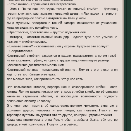
– Что с ними? – спрашивает Лея встревожено.
– Живы. Почти все. Но здесь только их вшивый комбат. – британец
гремит ключами, распахивает перед ней дверь, и Лея входит в темноту,
где её придворное платье смотрится как баян у козы.
Лицо мужчины, запертого в тесной камере, искажается от узнавания,
когда он видит, кто пришёл к нему.
– Крестовский, Крестовский. – грустно вздыхает Лея.
– Ветерок, – смеётся бывший командир – одного зуба в его улыбке не
хватает – плюётся кровью.
– Били-то зачем? – спрашивает Лея у охраны, будто её это волнует.
– Сопротивлялся.
Крестовский смеётся, заходится в кашле, надрывается, а потом плюёт
на её узорчатую туфлю, которую с трудом подогнали под её размер.
Благовеличие достигается молчанием.
Крестовский не знает, ненавидеть её или нет. Ему от этого плохо, и он
ждёт ответа от бывшего ветерка.
Лея молчит, зная, как применить то, что у неё есть.
Это называется «гиасс», перевранное и исковерканное «гейс» - обет,
клятва. Лея не давала никаких клятв, кроме любви к небу, но её связали
каким-то странным обетом, и пообещали возможность подарить
облегчение любому человеку.
Это уничтожит память об одном-единственном человеке, скрытую в
сознании другого человека – или людей, как повезёт. Память, не
терпящая пустоты, выдумает что-то другое, но горечь утраты стихнет.
Когда она применила это на Рэе, чтобы та забыла брата, убитого во
дворце, у неё получилось. Получится и сейчас.