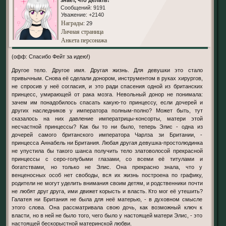
Сообщений:
9191
Уважение:
+2140
Награды
: 29
Личная страница
Анкета персонажа
(офф: Спасибо Фейт за идею!)
Другое тело. Другое имя. Другая жизнь. Для девушки это стало
привычным. Снова её сделали донором, инструментом в руках хирургов,
не спросив у неё согласия, и это ради спасения одной из британских
принцесс, умирающей от рака мозга. Невольный донор не понимала:
зачем им понадобилось спасать какую-то принцессу, если дочерей и
других наследников у императора полным-полно? Может быть, тут
сказалось на них давление императрицы-консорты, матери этой
несчастной принцессы? Как бы то ни было, теперь Элис - одна из
дочерей самого британского императора Чарлза зи Британии, -
принцесса Аннабель ни Британия. Любая другая девушка-простолюдинка
не упустила бы такого шанса получить тело златоволосой прекрасной
принцессы с серо-голубыми глазами, со всеми её титулами и
богатствами, но только не Элис. Она прекрасно знала, что у
венценосных особ нет свободы, вся их жизнь построена по графику,
родители не могут уделить внимания своим детям, и родственники почти
не любят друг друга, ими движет корысть и власть. Кто мог её утешить?
Галатея ни Британия не была для неё матерью, - в духовном смысле
этого слова. Она рассматривала свою дочь, как возможный ключ к
власти, но в ней не было того, чего было у настоящей матери Элис, - это
настоящей бескорыстной материнской любви.