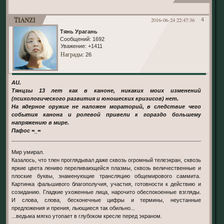
Tianzi
2016-06-24 22:47:36
4
Тянь Урагань
Сообщений:
1692
Уважение:
+1411
Награды
: 26
AU.
Тянцзы 13 лет как в каноне, никаких моих изменений
(психологического развития и юношеских кризисов) нет.
На ядерное оружие не наложен мораторий, в следствие чего
события канона и ролевой привели к гораздо большему
напряжению в мире.
Пафос =_=
______________________________________________________________________
Мир умирал.
Казалось, что тлен проглядывал даже сквозь огромный телеэкран, сквозь
яркие цвета лениво переливающейся плазмы, сквозь величественные и
плоские буквы, знаменующие трансляцию общемирового саммита.
Картинка фальшивого благополучия, участия, готовности к действию и
созиданию. Гладкие ухоженные лица, нарочито обеспокоенные взгляды.
И слова, слова, бесконечные цифры и термины, неустанные
предложения и прения, льющиеся так обильно...
...ведьма мягко утопает в глубоком крeсле перед экраном.