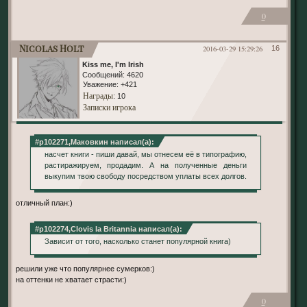
0
Nicolas Holt
2016-03-29 15:29:26
16
Kiss me, I'm Irish
Сообщений:
4620
Уважение:
+421
Награды
: 10
Записки игрока
#p102271,Маковкин написал(а):
насчет книги - пиши давай, мы отнесем её в типографию,
растиражируем, продадим. А на полученные деньги
выкупим твою свободу посредством уплаты всех долгов.
отличный план:)
#p102274,Clovis la Britannia написал(а):
Зависит от того, насколько станет популярной книга)
решили уже что популярнее сумерков:)
на оттенки не хватает страсти:)
0