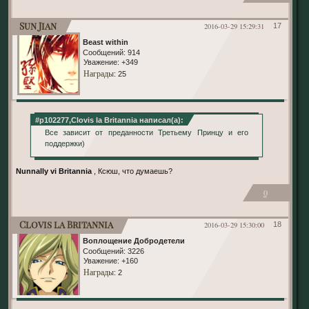
Sun Jian
2016-03-29 15:29:31
17
Beast within
Сообщений:
914
Уважение:
+349
Награды
: 25
#p102277,Clovis la Britannia написал(а):
Все зависит от преданности Третьему Принцу и его
поддержки)
Nunnally vi Britannia
, Ксюш, что думаешь?
0
Clovis la Britannia
2016-03-29 15:30:00
18
Воплощение Добродетели
Сообщений:
3226
Уважение:
+160
Награды
: 2