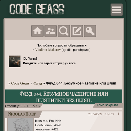
По любым вопросам обращаться
Vladimir Makarov
к
(tg, dis: punshpwnz)
ID: Гость!
Войдите
зарегистрируйтесь
или
.
Code Geass
Флуд
»
»
»
Флуд 044. Безумное чаепитие или шляпники без
Флуд 044. Безумное чаепитие или
шляпники без шляп.
2
3
50
»
Тема закрыта
Страница:
1
…
Nicolas Holt
2016-03-29 15:16:53
1
Kiss me, I'm Irish
Сообщений:
4620
Уважение:
+421