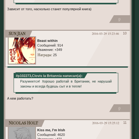
Зависит от того, насколько станет популярной книга)
0
Sun Jian
2016-03-29 15:23:46
10
Beast within
Сообщений:
914
Уважение:
+349
Награды
: 25
#p102273,Clovis la Britannia написал(а):
Разумеется! Хорошо работай в Британии, не нарушай
законы и всегда будешь сыт и в тепле!
А кем работать?
0
Nicolas Holt
2016-03-29 15:25:12
11
Kiss me, I'm Irish
Сообщений:
4620
Уважение:
+421