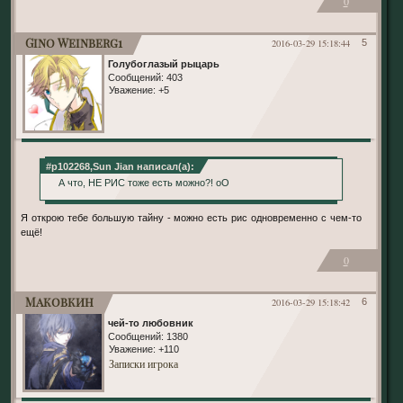
0
Gino Weinberg1
2016-03-29 15:18:44
5
Голубоглазый рыцарь
Сообщений:
403
Уважение:
+5
#p102268,Sun Jian написал(а):
А что, НЕ РИС тоже есть можно?! оО
Я открою тебе большую тайну - можно есть рис одновременно с чем-то
ещё!
0
Маковкин
2016-03-29 15:18:42
6
чей-то любовник
Сообщений:
1380
Уважение:
+110
Записки игрока