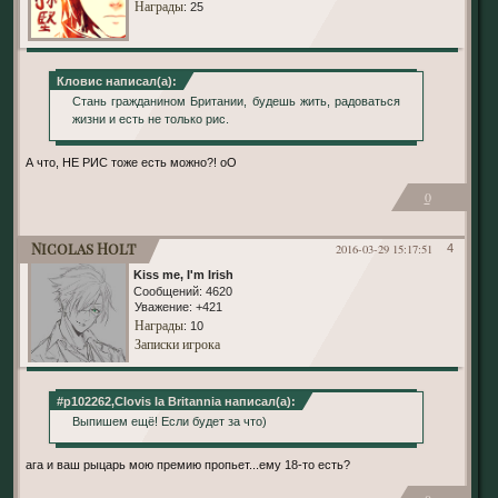
Награды
: 25
Кловис написал(а):
Стань гражданином Британии, будешь жить, радоваться
жизни и есть не только рис.
А что, НЕ РИС тоже есть можно?! оО
0
Nicolas Holt
2016-03-29 15:17:51
4
Kiss me, I'm Irish
Сообщений:
4620
Уважение:
+421
Награды
: 10
Записки игрока
#p102262,Clovis la Britannia написал(а):
Выпишем ещё! Если будет за что)
ага и ваш рыцарь мою премию пропьет...ему 18-то есть?