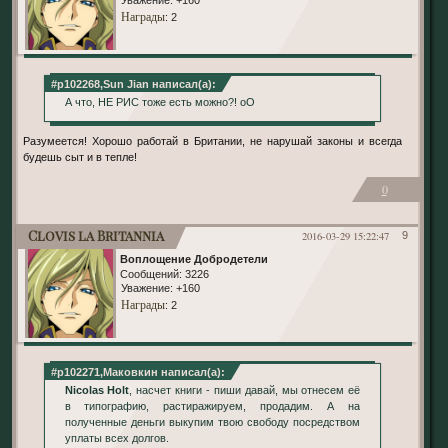
Награды
: 2
#p102268,Sun Jian написал(а):
А что, НЕ РИС тоже есть можно?! оО
Разумеется! Хорошо работай в Британии, не нарушай законы и всегда
будешь сыт и в тепле!
0
Clovis la Britannia
2016-03-29 15:22:47
9
Воплощение Добродетели
Сообщений:
3226
Уважение:
+160
Награды
: 2
#p102271,Маковкин написал(а):
Nicolas Holt
, насчет книги - пиши давай, мы отнесем её
в типографию, растиражируем, продадим. А на
полученные деньги выкупим твою свободу посредством
уплаты всех долгов.