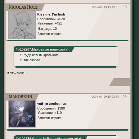
Nicolas Holt
2016-03-29 15:28:01
13
Kiss me, I'm Irish
Сообщений:
4620
Уважение:
+421
Награды
: 10
Записки игрока
#p102267,Маковкин написал(а):
Я буду белым кроликом!
Я так сказал.
я чеширом:)
0
Маковкин
2016-03-29 15:28:38
14
чей-то любовник
Сообщений:
1380
Уважение:
+110
Записки игрока
#p102274,Clovis la Britannia написал(а):