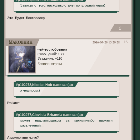
Зависит от того, насколько станет популярной книга)
Это. Будет. Бестселлер.
0
Маковкин
2016-03-29 15:29:28
15
чей-то любовник
Сообщений:
1380
Уважение:
+110
Записки игрока
#p102278,Nicolas Holt написал(а):
я чеширом:)
I'm late~
#p102277,Clovis la Britannia написал(а):
может надсмотрщиком за какими-либо парками
развлечений...
А можно мне лолю?