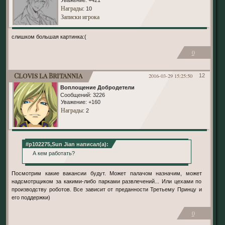
Награды
: 10
Записки игрока
слишком большая картинка:(
0
Clovis la Britannia
2016-03-29 15:25:50
12
Воплощение Добродетели
Сообщений:
3226
Уважение:
+160
Награды
: 2
#p102275,Sun Jian написал(а):
А кем работать?
Посмотрим какие вакансии будут. Может палачом назначим, может
надсмотрщиком за какими-либо парками развлечений... Или цехами по
производству роботов. Все зависит от преданности Третьему Принцу и
его поддержки)
0