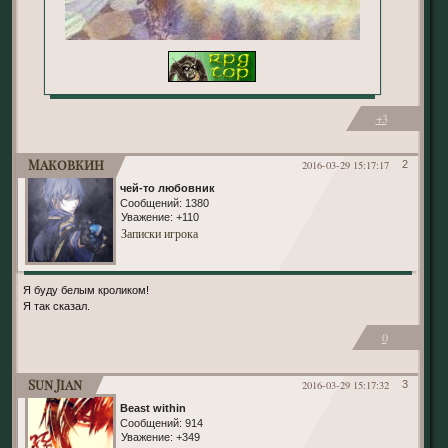
+3
Маковкин
2016-03-29 15:17:17
2
чей-то любовник
Сообщений:
1380
Уважение:
+110
Записки игрока
Я буду белым кроликом!
Я так сказал.
0
Sun Jian
2016-03-29 15:17:32
3
Beast within
Сообщений:
914
Уважение:
+349