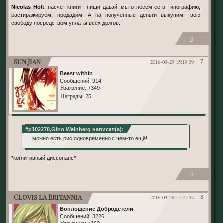
Nicolas Holt
, насчет книги - пиши давай, мы отнесем её в типографию,
растиражируем, продадим. А на полученные деньги выкупим твою
свободу посредством уплаты всех долгов.
0
Sun Jian
2016-03-29 15:19:39
7
Beast within
Сообщений:
914
Уважение:
+349
Награды
: 25
#p102270,Gino Weinberg написал(а):
можно есть рис одновременно с чем-то ещё!
*когнитивный диссонанс*
0
Clovis la Britannia
2016-03-29 15:21:57
8
Воплощение Добродетели
Сообщений:
3226
Уважение:
+160