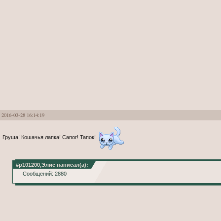
2016-03-28 16:14:19
Груша! Кошачья лапка! Сапог! Тапок!
#p101200,Элис написал(а):
Сообщений: 2880