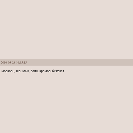
2016-03-28 16:15:15
морковь, шашлык, баян, кремовый жакет