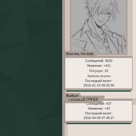
Kiss me, I'm Irish
Сообщений:
4620
Уважение:
+421
Награды
: 10
Записки игрока
Последний визит:
2019-01-15 09:25:56
Выбыл
Charlie Owen
Сообщений:
437
Уважение:
+33
Последний визит:
2016-04-09 07:48:27