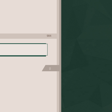
984
0