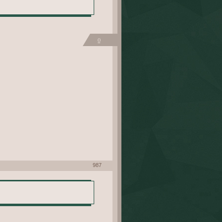
0
987