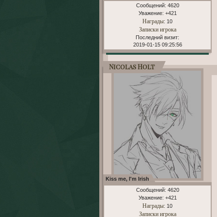
Сообщений:
4620
Уважение:
+421
Награды
: 10
Записки игрока
Последний визит:
2019-01-15 09:25:56
Nicolas Holt
Kiss me, I'm Irish
Сообщений:
4620
Уважение:
+421
Награды
: 10
Записки игрока