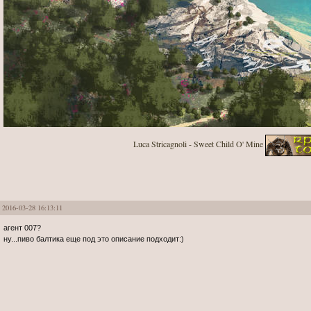
Luca Stricagnoli - Sweet Child O' Mine
2016-03-28 16:13:11
агент 007?
ну...пиво балтика еще под это описание подходит:)