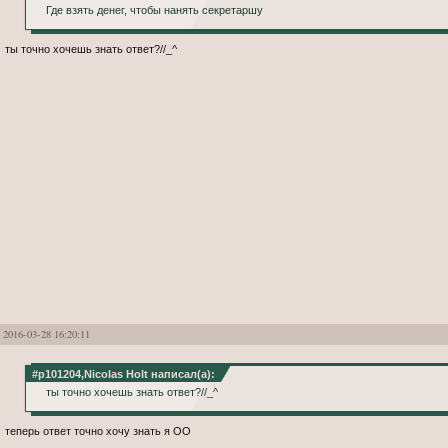
Где взять денег, чтобы нанять секретаршу
ты точно хочешь знать ответ?//_^
2016-03-28 16:20:11
#p101204,Nicolas Holt написал(а):
ты точно хочешь знать ответ?//_^
теперь ответ точно хочу знать я ОО