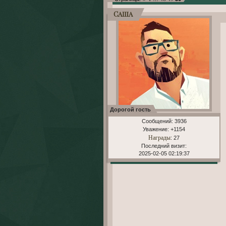
Саша
Дорогой гость
Сообщений:
3936
Уважение:
+1154
Награды
: 27
Последний визит:
2025-02-05 02:19:37