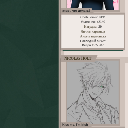
знает, что делать!
Сообщений:
9191
Уважение:
+2140
Награды
: 29
Личная страница
Анкета персонажа
Последний визит:
Вчера 15:55:07
Nicolas Holt
Kiss me, I'm Irish