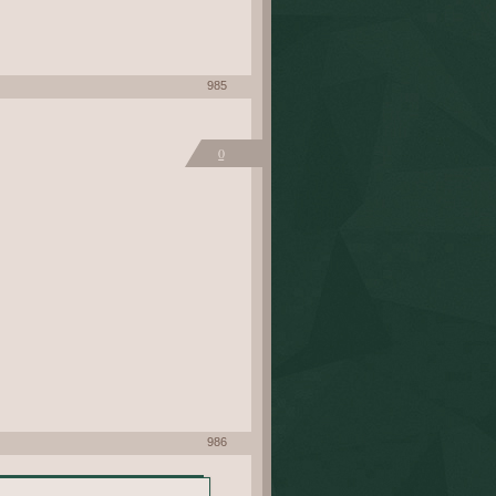
985
0
986