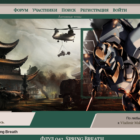
Форум
Участники
Поиск
Регистрация
Войти
Активные темы
По любы
сь
Vladimir Ma
.
к
ing Breath
Флуд 042. Spring Breath