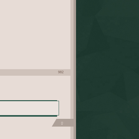
982
0