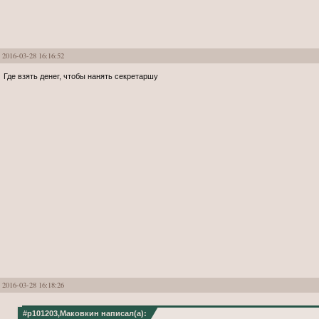
2016-03-28 16:16:52
Где взять денег, чтобы нанять секретаршу
2016-03-28 16:18:26
#p101203,Маковкин написал(а):