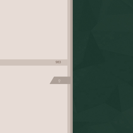
983
0