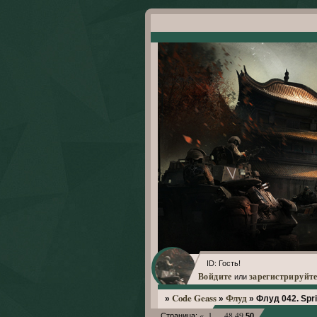
ID: Гость!
Войдите
зарегистрируйте
или
Code Geass
Флуд
»
»
»
Флуд 042. Spr
«
1
48
49
Страница:
…
50