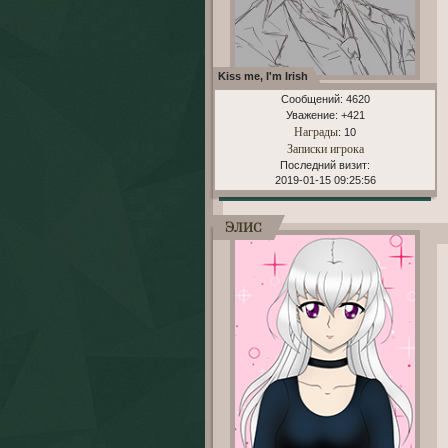
Kiss me, I'm Irish
Сообщений:
4620
Уважение:
+421
Награды
: 10
Записки игрока
Последний визит:
2019-01-15 09:25:56
Элис