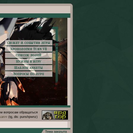
Сюжет и события игры
Хронология Turn VII
Список ролей
Нужны в игру
Шаблон анкеты
Вопросы по игре
м вопросам обращаться
karov
(tg, dis: punshpwnz)
Тема закрыта