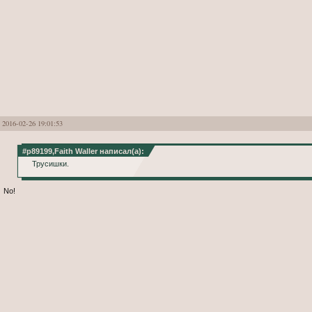
2016-02-26 19:01:53
#p89199,Faith Waller написал(а):
Трусишки.
No!