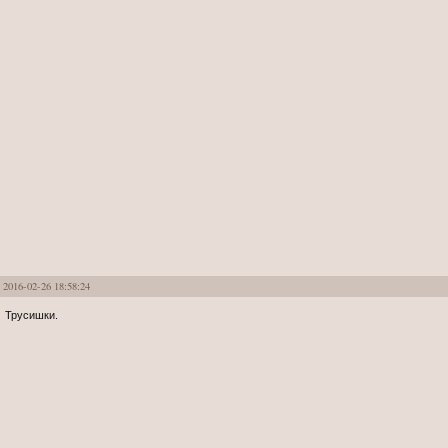
2016-02-26 18:58:24
Трусишки.