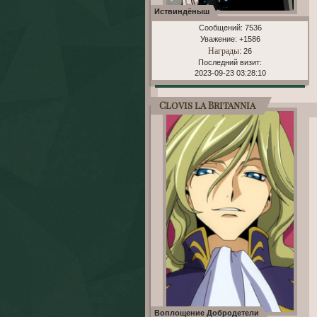
Иствиндёныш
Сообщений:
7536
Уважение:
+1586
Награды
: 26
Последний визит:
2023-09-23 03:28:10
Clovis la Britannia
Воплощение Добродетели