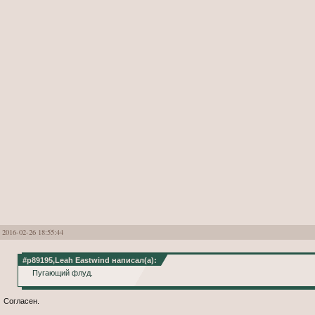
2016-02-26 18:55:44
#p89195,Leah Eastwind написал(а):
Пугающий флуд.
Согласен.