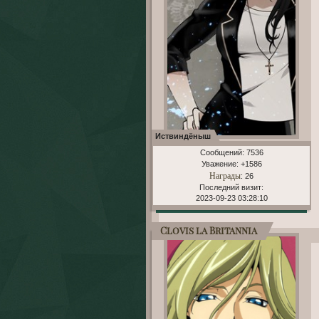
Иствиндёныш
Сообщений:
7536
Уважение:
+1586
Награды
: 26
Последний визит:
2023-09-23 03:28:10
Clovis la Britannia