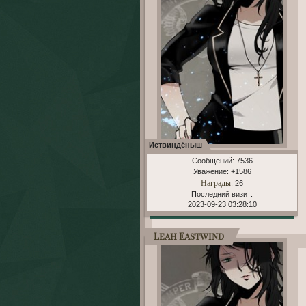
Иствиндёныш
Сообщений:
7536
Уважение:
+1586
Награды
: 26
Последний визит:
2023-09-23 03:28:10
Leah Eastwind