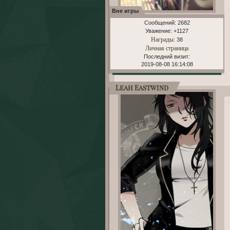
Вне игры
Сообщений:
2682
Уважение:
+1127
Награды
: 38
Личная страница
Последний визит:
2019-08-08 16:14:08
Leah Eastwind