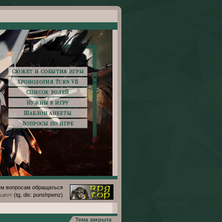
Сюжет и события игры
Хронология Turn VII
Список ролей
Нужны в игру
Шаблон анкеты
Вопросы по игре
м вопросам обращаться
karov
(tg, dis: punshpwnz)
Тема закрыта