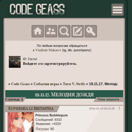
По любым вопросам обращаться
Vladimir Makarov
к
(tg, dis: punshpwnz)
ID: Гость!
Войдите
зарегистрируйтесь
или
.
Code Geass
События игры
Turn V. Strife
»
»
»
»
19.11.17. Мелодия дожд
19.11.17. Мелодия дождя
Страница:
1
Тема закрыта
Euphemia li Britannia
2016-02-18 00:24:29
1
Princess Bubblegum
Сообщений:
9333
Уважение:
+4329
Награды
: 80