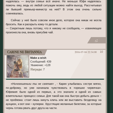
надеялась — внутри семьи всё иначе. Не меньше Юфи надеялась
помочь ему, ведь из любой ситуации можно найти выход. Рассчитывал
ли бывший премьер-министр на неё? В этом она очень сильно
сомневалась.
Сейчас у неё было совсем иное дело, которое она никак не могла
бросить. Как и раскрыть кому-то детали.
— Секретным лишь потому, что я никому не сообщила, — извиняющее
произнесла она, вновь пригубив чай.
+2
Carine ne Britannia
2016-07-04 22:34:00
10
Make a wish
Сообщений:
439
Уважение:
+128
Награды
: 7
«Ничегошеньки ты не святая»
, - Карин улыбалась сестре мягко,
по-доброму, но уже начинала чувствовать в «орешке червячка».
Юфемия было одной из первых, а это значило и одной из самых
влиятельных принцесс семьи. Для такой как она быстро добыть деньги –
не проблема: стоит лишь кинуть кличь или же выставить безделицу на
аукцион, и вот они – купюрки. Хрустящие желанные билетики, за которые
чернь готова рвать друг друга на части.