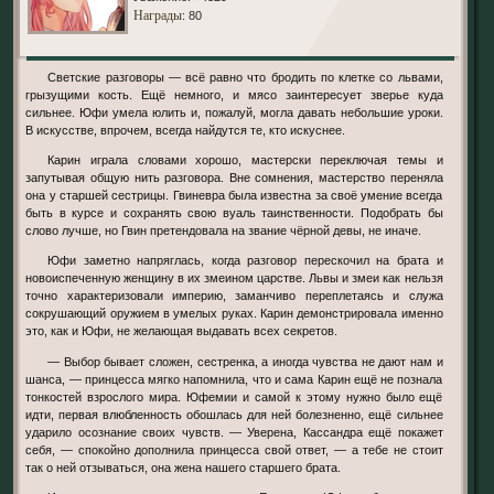
Награды
: 80
Светские разговоры — всё равно что бродить по клетке со львами,
грызущими кость. Ещё немного, и мясо заинтересует зверье куда
сильнее. Юфи умела юлить и, пожалуй, могла давать небольшие уроки.
В искусстве, впрочем, всегда найдутся те, кто искуснее.
Карин играла словами хорошо, мастерски переключая темы и
запутывая общую нить разговора. Вне сомнения, мастерство переняла
она у старшей сестрицы. Гвиневра была известна за своё умение всегда
быть в курсе и сохранять свою вуаль таинственности. Подобрать бы
слово лучше, но Гвин претендовала на звание чёрной девы, не иначе.
Юфи заметно напряглась, когда разговор перескочил на брата и
новоиспеченную женщину в их змеином царстве. Львы и змеи как нельзя
точно характеризовали империю, заманчиво переплетаясь и служа
сокрушающий оружием в умелых руках. Карин демонстрировала именно
это, как и Юфи, не желающая выдавать всех секретов.
— Выбор бывает сложен, сестренка, а иногда чувства не дают нам и
шанса, — принцесса мягко напомнила, что и сама Карин ещё не познала
тонкостей взрослого мира. Юфемии и самой к этому нужно было ещё
идти, первая влюбленность обошлась для ней болезненно, ещё сильнее
ударило осознание своих чувств. — Уверена, Кассандра ещё покажет
себя, — спокойно дополнила принцесса свой ответ, — а тебе не стоит
так о ней отзываться, она жена нашего старшего брата.