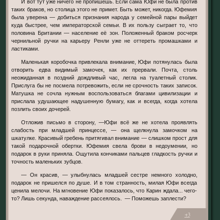
И вот тут уже ничего не пропишешь. Если сама Юфи не была против
таких браков, но столица этого не примет. Быть может, никогда. Юфемия
была уверена — добиться признания народа у семейной пары выйдет
куда быстрее, чем императорской семьи. В их пользу сыграет то, что
половина Британии — население её зон. Положенный браком росчерк
чернильной ручки на карьеру Ренли уже не оттереть промашками и
ластиками.
Маленькая коробочка привлекала внимание, Юфи потянулась была
отворить едва видимый замочек, как их прервали. Почта, столь
неожиданная в поздний дождливый час, легла на туалетный столик.
Прислуга бы не посмела потревожить, если не срочность таких записок.
Матушка не сочла нужным воспользоваться благами цивилизации и
прислала удушающее надушенную бумагу, как и всегда, когда хотела
позлить своих дочерей.
Отложив письмо в сторону, —Юфи всё же не хотела проявлять
слабость при младшей принцессе, — она щелкнула замочком на
шкатулке. Красивый гребень притягивал внимание — слишком прост для
такой подарочной обертки. Юфемия свела брови в недоумении, но
подарок в руки приняла. Ощутила кончиками пальцев гладкость ручки и
точность маленьких зубцов.
— Он красив, — улыбнулась младшей сестре немного холодно,
подарок не пришелся по душе. И в том странность, милая Юфи всегда
ценила мелочи. На мгновение Юфи показалось, что Карин ждала... чего-
то? Лишь секунда, наваждение рассеялось. — Поможешь заплести?
+3