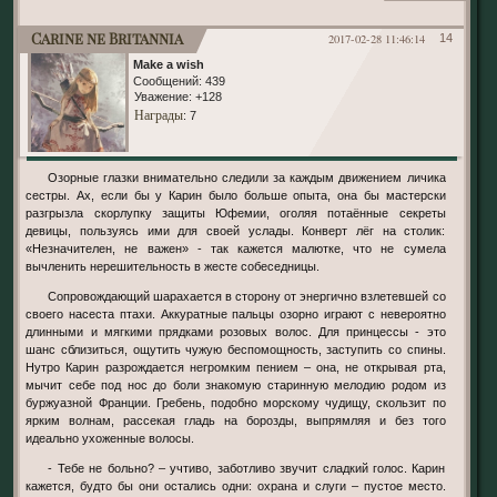
Carine ne Britannia
2017-02-28 11:46:14
14
Make a wish
Сообщений:
439
Уважение:
+128
Награды
: 7
Озорные глазки внимательно следили за каждым движением личика
сестры. Ах, если бы у Карин было больше опыта, она бы мастерски
разгрызла скорлупку защиты Юфемии, оголяя потаённые секреты
девицы, пользуясь ими для своей услады. Конверт лёг на столик:
«Незначителен, не важен» - так кажется малютке, что не сумела
вычленить нерешительность в жесте собеседницы.
Сопровождающий шарахается в сторону от энергично взлетевшей со
своего насеста птахи. Аккуратные пальцы озорно играют с невероятно
длинными и мягкими прядками розовых волос. Для принцессы - это
шанс сблизиться, ощутить чужую беспомощность, заступить со спины.
Нутро Карин разрождается негромким пением – она, не открывая рта,
мычит себе под нос до боли знакомую старинную мелодию родом из
буржуазной Франции. Гребень, подобно морскому чудищу, скользит по
ярким волнам, рассекая гладь на борозды, выпрямляя и без того
идеально ухоженные волосы.
- Тебе не больно? – учтиво, заботливо звучит сладкий голос. Карин
кажется, будто бы они остались одни: охрана и слуги – пустое место.