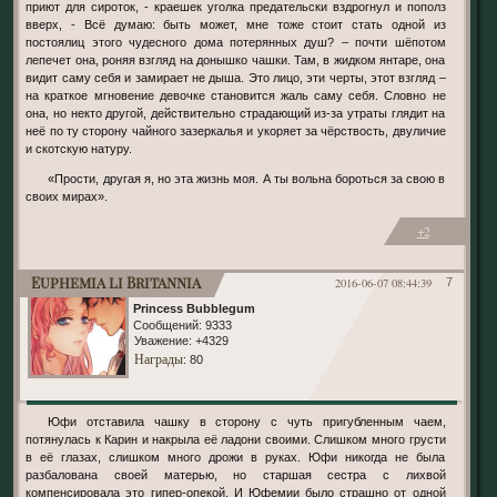
приют для сироток, - краешек уголка предательски вздрогнул и пополз
вверх, - Всё думаю: быть может, мне тоже стоит стать одной из
постоялиц этого чудесного дома потерянных душ? – почти шёпотом
лепечет она, роняя взгляд на донышко чашки. Там, в жидком янтаре, она
видит саму себя и замирает не дыша. Это лицо, эти черты, этот взгляд –
на краткое мгновение девочке становится жаль саму себя. Словно не
она, но некто другой, действительно страдающий из-за утраты глядит на
неё по ту сторону чайного зазеркалья и укоряет за чёрствость, двуличие
и скотскую натуру.
«Прости, другая я, но эта жизнь моя. А ты вольна бороться за свою в
своих мирах».
+2
Euphemia li Britannia
2016-06-07 08:44:39
7
Princess Bubblegum
Сообщений:
9333
Уважение:
+4329
Награды
: 80
Юфи отставила чашку в сторону с чуть пригубленным чаем,
потянулась к Карин и накрыла её ладони своими. Слишком много грусти
в её глазах, слишком много дрожи в руках. Юфи никогда не была
разбалована своей матерью, но старшая сестра с лихвой
компенсировала это гипер-опекой. И Юфемии было страшно от одной