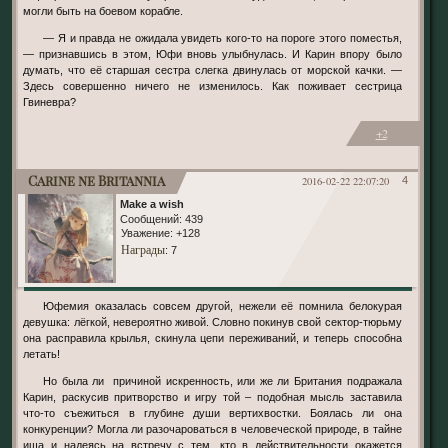
могли быть на боевом корабле.
— Я и правда не ожидала увидеть кого-то на пороге этого поместья,
— признавшись в этом, Юфи вновь улыбнулась. И Карин впору было
думать, что её старшая сестра слегка двинулась от морской качки. —
Здесь совершенно ничего не изменилось. Как поживает сестрица
Гвиневра?
+2
Carine ne Britannia
2016-02-22 22:07:20
4
Make a wish
Сообщений:
439
Уважение:
+128
Награды
: 7
Юфемия оказалась совсем другой, нежели её помнила белокурая
девушка: лёгкой, невероятно живой. Словно покинув свой сектор-тюрьму
она расправила крылья, скинула цепи переживаний, и теперь способна
летать!
Но была ли причиной искренность, или же ли Британия подражала
Карин, раскусив притворство и игру той – подобная мысль заставила
что-то съежиться в глубине души вертихвостки. Боялась ли она
конкуренции? Могла ли разочароваться в человеческой природе, в тайне
ища и надеясь на встречу с тем, кто в действительности окажется