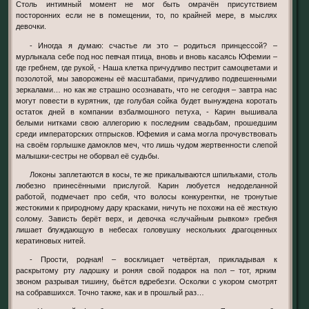
Столь интимный момент не мог быть омрачён присутствием
посторонних если не в помещении, то, по крайней мере, в мыслях
девочки.
- Иногда я думаю: счастье ли это – родиться принцессой? –
мурлыкала себе под нос певчая птица, вновь и вновь касаясь Юфемии –
где гребнем, где рукой, - Наша клетка причудливо пестрит самоцветами и
позолотой, мы заворожены её масштабами, причудливо подвешенными
зеркалами… но как же страшно осознавать, что не сегодня – завтра нас
могут повести в курятник, где голубая сойка будет вынуждена коротать
остаток дней в компании взбалмошного петуха, - Карин вышивала
белыми нитками свою аллегорию к последним свадьбам, прошедшим
среди императорских отпрысков. Юфемия и сама могла прочувствовать
на своём горлышке дамоклов меч, что лишь чудом жертвенности слепой
малышки-сестры не оборвал её судьбы.
Локоны заплетаются в косы, те же прикалываются шпильками, столь
любезно принесёнными прислугой. Карин любуется недоделанной
работой, подмечает про себя, что волосы конкурентки, не тронутые
жестокими к природному дару красками, ничуть не похожи на её жесткую
солому. Зависть берёт верх, и девочка «случайным рывком» гребня
лишает блуждающую в небесах головушку нескольких драгоценных
кератиновых нитей.
- Прости, родная! – восклицает четвёртая, прикладывая к
раскрытому рту ладошку и роняя свой подарок на пол – тот, ярким
звоном разрывая тишину, бьётся вдребезги. Осколки с укором смотрят
на собравшихся. Точно также, как и в прошлый раз…