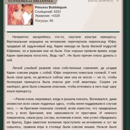
Euphemia li Britannia
2016-02-26 09:58:52
5
Princess Bubblegum
Сообщений:
9333
Уважение:
+4329
Награды
: 80
Неприятно заскреблось что-то, смутило изнутри принцессу.
Вертикальная морщина на мгновение перечертила переносицу Юфи,
придавая ей задумчивый вид. Карин никогда не была близкой подругой
Юфемии, но и врагами они не были. Они хорошо провели время, когда
Карин приезжала погостить. Ведь так?.. Не было причин плохо думать о
ней.
Легкой улыбкой развеяв свои собственные сомнения, да усадив
Карин совсем рядом с собой, Юфи энергично помотала головой. У неё
были свои цели, но делиться сейчас ими она не могла — не то, чтобы
белокурая принцесса была опасна для этой авантюры. Скорее уж
наоборот, дело было слишком опасным, чтобы втягивать в него ещё одну
юную принцессу.
—Ренли очень переживал, когда я решила поехать. Волновался, даже
оповестил всех своих поданных здесь, чтобы меня поддержали в случае
чего, — ли Британия покачала головой, всем известно, что придворные
есть у всех Британия, вне зависимости от приставки. И немного
помрачнела, сжала руку сестры, вспомнив и иное, чем успел обрадовать
её братец. Едва заметное волнение проступило на мгновение и тут же
скрылось, правила игры в столице были совсем иными. Нельзя было