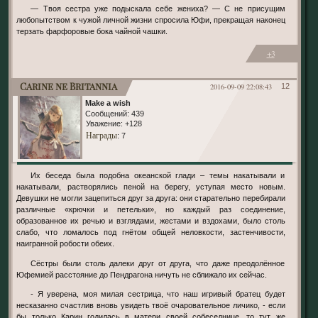
— Твоя сестра уже подыскала себе жениха? — С не присущим
любопытством к чужой личной жизни спросила Юфи, прекращая наконец
терзать фарфоровые бока чайной чашки.
+3
Carine ne Britannia
2016-09-09 22:08:43
12
Make a wish
Сообщений:
439
Уважение:
+128
Награды
: 7
Их беседа была подобна океанской глади – темы накатывали и
накатывали, растворялись пеной на берегу, уступая место новым.
Девушки не могли зацепиться друг за друга: они старательно перебирали
различные «крючки и петельки», но каждый раз соединение,
образованное их речью и взглядами, жестами и вздохами, было столь
слабо, что ломалось под гнётом общей неловкости, застенчивости,
наигранной робости обеих.
Сёстры были столь далеки друг от друга, что даже преодолённое
Юфемией расстояние до Пендрагона ничуть не сближало их сейчас.
- Я уверена, моя милая сестрица, что наш игривый братец будет
несказанно счастлив вновь увидеть твоё очаровательное личико, - если
бы только Карин годилась в матери своей собеседнице, то тут же