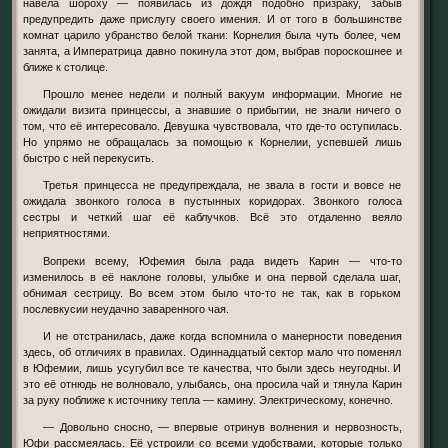
навела шороху — появилась из дождя подобно призраку, забыв
предупредить даже прислугу своего имения. И от того в большинстве
комнат царило убранство белой ткани: Корнелия была чуть более, чем
занята, а Императрица давно покинула этот дом, выбрав пороскошнее и
ближе к столице.
Прошло менее недели и полный вакуум информации. Многие не
ожидали визита принцессы, а знавшие о прибытии, не знали ничего о
том, что её интересовало. Девушка чувствовала, что где-то оступилась.
Но упрямо не обращалась за помощью к Корнелии, успевшей лишь
быстро с ней перекусить.
Третья принцесса не предупреждала, не звала в гости и вовсе не
ожидала звонкого голоса в пустынных коридорах. Звонкого голоса
сестры и четкий шаг её каблучков. Всё это отдаленно веяло
неприятностями.
Вопреки всему, Юфемия была рада видеть Карин — что-то
изменилось в её наклоне головы, улыбке и она первой сделала шаг,
обнимая сестрицу. Во всем этом было что-то не так, как в горьком
послевкусии неудачно заваренного чая.
И не отстранилась, даже когда вспомнила о манерности поведения
здесь, об отличиях в правилах. Одиннадцатый сектор мало что поменял
в Юфемии, лишь усугубил все те качества, что были здесь неугодны. И
это её отнюдь не волновало, улыбаясь, она просила чай и тянула Карин
за руку поближе к источнику тепла — камину. Электрическому, конечно.
— Довольно сносно, — впервые отринув волнения и нервозность,
Юфи рассмеялась. Её устроили со всеми удобствами, которые только