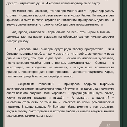
Десерт – отражение души. И хозяйка невольно угодила её вкусу.
«А может, она намекает, что всё про меня знает?» - вдруг дёрнулась
струна, и опасно высокий звон зазвучал в ушках Карин. Но глядя в эти
кристально-чистые глаза, слушая её интонации, принцесса медленно, но
верно успокаивалась, отгоняя от себя демонов подозрительности.
«И, право, становлюсь параноиком со всей этой игрой в маски», -
шоколад тает на языке, вызывая на обворожительном личике девочки
слабую улыбку.
- Я уверена, что Гвиневра будет рада твоему присутствию – чем
больше именитых особ, а я хочу заметить, что твоё славное имя у всех
давно на слуху, тем лучше для дела, - несколько мгновений зубоскала,
после которого улыбка тонет в терпком ароматном чае, - Сестра, - не
«сестрица», не «родная», не «милая», - всегда ищет возможности
привлечь инвесторов для своих проектов, - деловито подметила Карин,
поправляя прядь блестящих серебром волос.
- Секретным говоришь? – принцесса одарила Юфемию
заинтересованным выражением лица, - Неужели ты здесь ради какого-то
сверх-важного задания, моя хорошая? – придвинувшись чуть ближе,
Карин сверкает глазами и выдаёт: - А может… а вдруг…? –
многозначительность её тона так и намекает на некий романтический
подтекст. В конце концов, Ли Британия была именно в том возрасте,
когда в голову бьют гормоны и истории любви из книжек кажутся такими
реальными, такими желанными.
+2