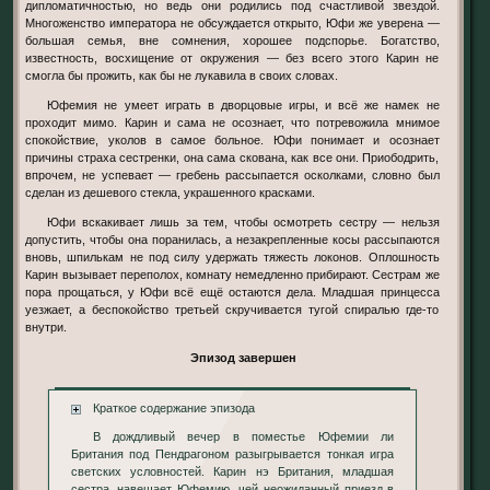
дипломатичностью, но ведь они родились под счастливой звездой.
Многоженство императора не обсуждается открыто, Юфи же уверена —
большая семья, вне сомнения, хорошее подспорье. Богатство,
известность, восхищение от окружения — без всего этого Карин не
смогла бы прожить, как бы не лукавила в своих словах.
Юфемия не умеет играть в дворцовые игры, и всё же намек не
проходит мимо. Карин и сама не осознает, что потревожила мнимое
спокойствие, уколов в самое больное. Юфи понимает и осознает
причины страха сестренки, она сама скована, как все они. Приободрить,
впрочем, не успевает — гребень рассыпается осколками, словно был
сделан из дешевого стекла, украшенного красками.
Юфи вскакивает лишь за тем, чтобы осмотреть сестру — нельзя
допустить, чтобы она поранилась, а незакрепленные косы рассыпаются
вновь, шпилькам не под силу удержать тяжесть локонов. Оплошность
Карин вызывает переполох, комнату немедленно прибирают. Сестрам же
пора прощаться, у Юфи всё ещё остаются дела. Младшая принцесса
уезжает, а беспокойство третьей скручивается тугой спиралью где-то
внутри.
Эпизод завершен
Краткое содержание эпизода
В дождливый вечер в поместье Юфемии ли
Британия под Пендрагоном разыгрывается тонкая игра
светских условностей. Карин нэ Британия, младшая
сестра, навещает Юфемию, чей неожиданный приезд в