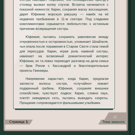
столицу вызвал волну слухов. Встреча начинается с
показной нежности: Карин, сохраняя маску восхищения,
дарит Юфемии морскую ракушку — намёк на её
недавнее пребывание в 11-м секторе. Под сладкими
комплиментами скрывается любопытство к истинным
причинам возвращения сестры.
Юфемия, пытаясь сохранить равновесие между
откровенностью и осторожностью, упоминает Шнайзеля,
чья опала после поражения в Старом Свете стала темой
для пересудов. Карин, играя роль наивной сестры,
намекает на возможный романтический интерес
Юфемии, но та ловко переводит разговор на дела семьи
— брак Ренли с Кассандрой и благотворительные
проекты Гвиневры.
Напряжение нарастает, когда Карин, предлагая
заплести волосы сестре, «случайно» ломает
подаренный гребень. Юфемия, сохраняя внешнее
спокойствие, чувствует подвох: Карин, словно паук,
плетёт невидимую сеть, пытаясь выведать секреты.
Прощание сопровождается фальшивыми улыбками.
+1
Страница:
1
Тема закрыта