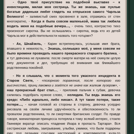
- Одно твоё присутствие на подобной выставке – к
инвестициям, милая моя сестрица. Ты же знаешь, как пухлые
богатые дяденьки любят глядеть на отпрысков самого Чарльза
Великого!
– заливистый смех прозвенел в зале, отражаясь от стен
многократно, -
Когда я была совсем маленькой, мама так любила
водить меня на подобные вечера…,
- очень тихо, контрастно тихо
произносит сиротка. Вы не ослышались – сиротка, ведь кто из детей
Чарльза мог в действительности назвать того «отцом»?
- Ах, Шнайзель,
- Карин встрепенулась, услышав имя брата,
впавшего в немилость, -
Знаешь, солнышко моё, у меня совсем не
было времени проведать нашего прекрасного старшего братика
, -
и тут девчонка не лукавила: после смерти матери на неё скинули целую
кипу документов и дел, требующих её внимания как ближайшего
родственника покойной.
- Но я слышала, что с момента того ужасного инцидента в
Старом Свете,
-
«позорного поражения, после которого его
высочество, принц лакомка и зовётся не иначе как жалким лузером»
, -
наш прекрасный брат стал…
, - приложив пальчик к губам, девочка
силилась подобрать нужное слово, -
нелюдим. Ты ведь знаешь его
кредо: «Либо идеально, либо никак». А тут такие потери, такие
потери…,
- качая головой из стороны в сторону, девочка усердно
рисовала на своём личике удручённость и обеспокоенность то ли
провалом родственника, то ли смертями британских солдат. По правде
говоря, миниатюрная принцесса потеряла к тому всякий интерес, стоило
Гвиневре вкратце описать «падение Икара в пропасть Тартара». Вся
сестринская любовь, заигрывание, улыбки, ужимки, что были подарены
ему под разными соусами настроений и комплиментов куда-то