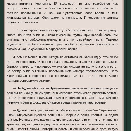
мысли потерять Корнелию. Ей казалось, что мир разобьется как
потертая старая чашка о бежевые стены, оставляя после себя лишь
грязное напоминание. А как же чувствовала себя Карин, в миг
лишившаяся матери, Юфи даже не понимала. И совсем не хотела
ощутить то же самое.
— Что ты, кроме твоей сестры у тебя есть ещё мы, — их и правда
много, но Юфи была бы исключительно глупой принцессой, если бы
считала, что доброжелательность это их семейная черта. Пример
родной матери был слишком ярок, чтобы с легкостью опровергнуть
любую мысль о дружной императорской семье.
И, тем не менее, Юфи никогда не оставила бы Карин одну, стоило ей
об этом попросить. Избалованная вниманием старших, одна из самых
близких к престолу принцесс — она бы никогда не получила это место,
но всегда была бы живым напоминанием конкурентоспособности. Чего
Юфи сейчас совершенно не понимала, так это то, что их с Карин
позиции совершенно разные.
— Не будем об этом! — Преувеличено весело — старшей принцессе
совсем не к лицу лицемерие, она искренне стремиться развеять печаль
гостьи. И невинно предлагает сладости, поданные к чаю — миндальное
печение и белый шоколад. Сладкое всегда поднимает настроение.
— Думаю, это хорошая мысль. Могу я пойти с тобой? — Спрашивает
Юфи, откусывая кусочек печенья и небрежно роняя крошки на подол
платья. Но она столь рассеяна, что не замечает этого — что-то изнутри
тревожит её, не дает сосредоточиться на мысли, что ускользает вновь и
вновь, блестя своим потертым боком. Юфи неосознанно трет белую