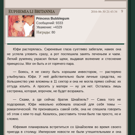
Euphemia li Britannia
2016-06-30 21:43:34
9
Princess Bubblegum
Сообщений:
9333
Уважение:
+4329
Награды
: 80
Юфи растерялась. Сиреневые глаза суетливо забегали, намек она
не успела уловить сразу, а рот поспешила занять печеньем и чаем.
Легкий румянец украсил белые щеки, выдавая волнение и стеснение
принцессы. Мог он быть и от горячего пара.
— Боюсь, я не смогу быть хорошим инвестором, — растеряно
улыбнулась Юфи. У неё действительно были личные средства, но
большинство уже вложены в 11 сектор и она не могла прямо сейчас их
оттуда изъять. А просить у матери — ну уж нет. Осталась лишь
сестренка, которая, впрочем, не будет возражать.
— Скажи, а где сейчас братик Шнайзель? — Сама того не
подозревая, Юфи невольно избежала опасной для себя темы —
романтической. Не признавшись самой себе, она не спешила говорить
об этом с кем-то ещё. Казалось, расставить точки было так просто, но и
сложно.
Юфемия планировала встретиться со Шнайзелем во время своего
приезда в столицу. Имперские новости не были утешительными и она