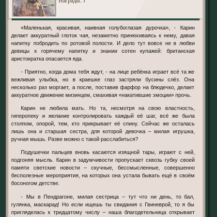
: 7
«Маленькая, красивая, наивная голубоглазая дурочка», - Карин
делает аккуратный глоток чая, незаметно принюхиваясь к нему, давая
напитку побродить по ротовой полости. И дело тут вовсе не в любви
девицы к горячему напитку и знании сотен купажей: британская
аристократка опасается яда.
- Приятно, когда дома тебя ждут, - на лице ребёнка играет всё та же
вежливая улыбка, но в краешке глаз застряли бусины слёз. Она
несколько раз моргает, а после, поставив фарфор на блюдечко, делает
аккуратное движение мизинцем, смахивая «накатившие эмоции» прочь.
Карин не любила мать. Но та, несмотря на свою властность,
гиперопеку и желание контролировать каждый её шаг, всё же была
столпом, опорой, тем, кто прикрывает её спину. Сейчас же осталась
лишь она и старшая сестра, для которой девочка – милая игрушка,
ручная мышь. Разве можно с такой расслабиться?
Подушечки пальцев вновь касаются изящной тары, играют с ней,
подгоняя мысль. Карин в задумчивости пропускает сквозь губку своей
памяти светские новости – скучные, бессмысленные, совершенно
бесполезные мероприятия, на которых она устала бывать ещё в своём
босоногом детстве.
- Мы в Пендрагоне, милая сестрица – тут что ни день, то бал,
гулянка, маскарад! Но если ищешь ты свидания с Гвиневрой, то я бы
пригляделась к тридцатому числу – наша благодетельница открывает