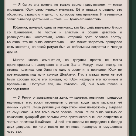
— Я бы хотела помочь не только своим присутствием, — мягко
оправдала Юфи свою нерешительность. Её и правда страшило это
общество, страшило и дело, по которому она приехала. И въевшийся
запах пыли под цветочным — тоже. — Нужно его навестить.
Юфемия, пожалуй, одна из немногих, кто был действительно близок
со Шнайзелем. Не лестью и властью, а общим детством и
разноцветными конфетами, коими старший брат баловал сестру.
Конечно, это не было обязательно — кто может запретить принцессе
есть конфеты, но такой ритуал был их небольшим секретом в череде
других.
Многое могло измениться, но девушка просто не могла
проигнорировать находящего в опале брата. Между ними никогда не
стояла политика, они были по одну сторону и, в принципе, Юфи не
претендовала под лучи солнца Шнайзеля. Пусть между ними не всё
было хорошо после его приказа, но Юфи находила его логичным и
правильным. Поступив так, как хотелось ей, она была готова к
последствиям.
— У Ренли очаровательная жена, — кажется, невинная принцесса
научилась мастерски переводить стрелки, когда дело касалось её
личных чувств. Лишь румянец на бархатной коже по-прежнему выдавал
её смущение. А вот тема была опасна. Жена Ренли была частью её
наказания, дикаркой для большинства британского высшего общества и
частью политики Шнайзеля... И всё это совсем не подходило к беседе
двух девушек, но чего только не ляпнешь, находясь в смущенных
чувствах.