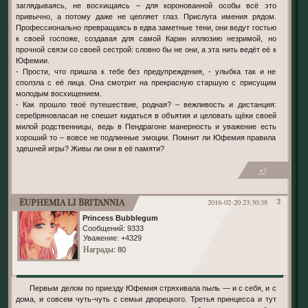
заглядываясь, не восхищаясь – для коронованной особы всё это
привычно, а потому даже не цепляет глаз. Прислуга имения рядом.
Профессионально превращаясь в едва заметные тени, они ведут гостью
к своей госпоже, создавая для самой Карин иллюзию незримой, но
прочной связи со своей сестрой: словно бы не они, а эта нить ведёт её к
Юфемии.
- Прости, что пришла к тебе без предупреждения, - улыбка так и не
сползла с её лица. Она смотрит на прекрасную старшую с присущим
молодым восхищением.
- Как прошло твоё путешествие, родная? – вежливость и дистанция:
серебряновласая не спешит кидаться в объятия и целовать щёки своей
милой родственницы, ведь в Пендрагоне манерность и уважение есть
хороший то – вовсе не подлинные эмоции. Помнит ли Юфемия правила
здешней игры? Живы ли они в её памяти?
+3
Euphemia li Britannia
2016-02-20 23:30:38
3
Princess Bubblegum
Сообщений:
9333
Уважение:
+4329
Награды
: 80
Первым делом по приезду Юфемия стряхивала пыль — и с себя, и с
дома, и совсем чуть-чуть с семьи дворецкого. Третья принцесса и тут