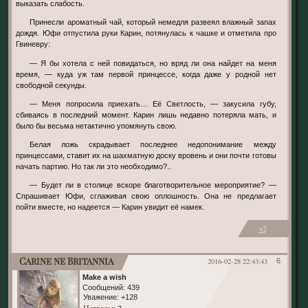
выказать слабость.
Принесли ароматный чай, который немедля развеял влажный запах
дождя. Юфи отпустила руки Карин, потянулась к чашке и отметила про
Гвиневру:
— Я бы хотела с ней повидаться, но вряд ли она найдет на меня
время, — куда уж там первой принцессе, когда даже у родной нет
свободной секунды.
— Меня попросила приехать… Её Светлость, — закусила губу,
сбиваясь в последний момент. Карин лишь недавно потеряла мать, и
было бы весьма нетактично упомянуть свою.
Белая ложь скрадывает последнее недопонимание между
принцессами, ставит их на шахматную доску вровень и они почти готовы
начать партию. Но так ли это необходимо?..
— Будет ли в столице вскоре благотворительное мероприятие? —
Спрашивает Юфи, сглаживая свою оплошность. Она не предлагает
пойти вместе, но надеется — Карин увидит её намек.
+2
Carine ne Britannia
2016-02-28 22:43:43
6
Make a wish
Сообщений:
439
Уважение:
+128
Награды