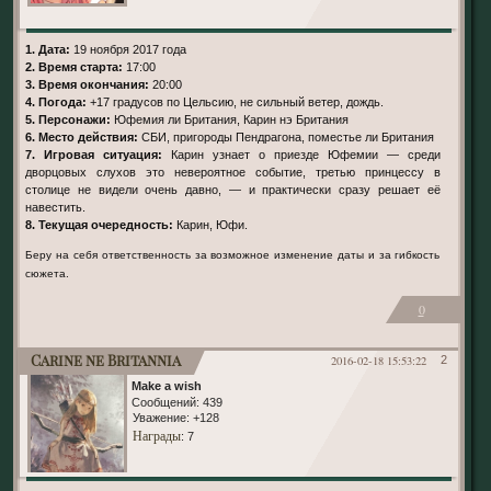
1. Дата:
19 ноября 2017 года
2. Время старта:
17:00
3. Время окончания:
20:00
4. Погода:
+17 градусов по Цельсию, не сильный ветер, дождь.
5. Персонажи:
Юфемия ли Британия, Карин нэ Британия
6. Место действия:
СБИ, пригороды Пендрагона, поместье ли Британия
7. Игровая ситуация:
Карин узнает о приезде Юфемии — среди
дворцовых слухов это невероятное событие, третью принцессу в
столице не видели очень давно, — и практически сразу решает её
навестить.
8. Текущая очередность:
Карин, Юфи.
Беру на себя ответственность за возможное изменение даты и за гибкость
сюжета.
0
Carine ne Britannia
2016-02-18 15:53:22
2
Make a wish
Сообщений:
439
Уважение:
+128
Награды
: 7