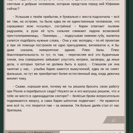
светлым и добрым человеком, которым предстала перед ней Юфемии
сейчас?
- Услышав о твоём прибытии, я буквально с места подскочила – всё
же там, на острове, ты была едва ли не единственным человеком, что
скрашивал мою «ссылку», сестрёнка! – Карин отвечает пылким
радушием, а руки её чуть сильнее сжимают ладони возможной
престолоприемницы, - Гвиневра…, - подкусывая нижнюю губу, малютка
силится подобрать нужные слова, - Она у нас молодец – по её проектам
и при её помощи построили не одно причудливое, витиеватое и, я бы
даже сказала, невероятное здание. Плюс балы. Плюс
благотворительность то тут, то там, - перечисляя всё это будничным
тоном, она совершенно забывает упустить интриги, заговоры, да иные
дела, о которых третья не должна быть в курсе, - Слишком уж она
занятая у нас, - улыбка Карин кажется вымученной, едва ли не сияет
фальшью, но тут же приобретает более естественный вид, когда девочка
меняет тему.
- Скажи, хорошая моя, почему же ты решила бросить свою работу
при Ренли и перебраться сюда? Неужто он и его матушка решили, что и
тебе не место в одиннадцатом секторе? – белёсые брови вопросительно
поднимаются кверху, а сама Карин шёпотом подмечает: - Не нравится
мне всё то, что творится там – за океаном. Уж больно далёк стал от нас
братишка.
+2