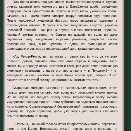
Она брела сквозь водную завесу, самостоятельно держа в хрупких
ручках ажурный зонт кремового цвета. Барабанная дробь, рождённая
природой, была единственным звуком в этих тихих ухоженных краях:
казалось бы – само время замерло вокруг поместья двух принцесс.
Подле крошечной худенькой фигурки гордо вышагивал охранник в
старомодном котелке. В руках его был аккуратный свёрток, укрытый
цветастой плёнкой – как раз на случай высокой влажности. Впрочем,
лежащий внутри сувенир не боится ни дождей, ни волн, ни даже
глубинных вод: аккуратная морская раковина, покрытая слоем
прозрачного лака, была куплена в одной из сувенирных лавок
одиннадцатого сектора за несколько дней до отъезда принцессы.
«Ах, Ренли-Ренли, ты так устал от своих сестёр – готов уж всех
сплавить домой, забывая свои обещания беречь и защищать. Быть
может, ты и вправду столь ничтожен и слаб, раз даже свою прекрасную
синеглазку ссылаешь с нагретого места прочь – в Пендагон?» - от
злорадных мыслей улыбка на лице Карин играла ярко, озорно. И кто
скажет, что в светлой головушке роится и множится эта грязь?
Старинная мелодия разливается колокольным перезвоном, стоит
пальцу джентльмена со свёртком коснуться расписной кнопки звонка.
Их не ждали, но завидев перед собой титулованную особу охрана
умудряется скоординировать свои действия, не задержав пришельцев и
на мгновение. Сопровождающий без пререканий протягивает свою ношу
одному из людей Корнелии, дабы уже через две минуты спешного
осмотра получить её назад.
- Юфемия, - высокий голосок летит по просторным залам, отражаясь
эхом, вторя Карин. Беловласка плывёт сквозь лоск и роскошь, не