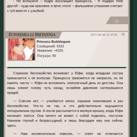
- Не волнуйся! – бодро восклицает принцесса, - Я подарю тебе
другой – куда как красивее и ярче этого! – фальшивое утешение слетает
с губ вместе с улыбкой.
+1
Euphemia li Britannia
2017-06-09 21:45:56
15
Princess Bubblegum
Сообщений:
9333
Уважение:
+4329
Награды
: 80
Странное беспокойство возникает у Юфи, когда младшая сестра
прикасается к её волосам. Принцесса тревожится не напрасно, но её
память чиста — Юфи не вспомнить злополучный день из детства. Она
лишь клонит голову чуть назад, ослабляя давление натянувшихся
прядей.
— Совсем нет, — улыбается мягко, скрывая охватившее в раз
беспокойство. Что-то не так, и это действительно ощущается
неподъемным грузом. А после рассыпается в мелкую крошку, когда Юфи
начинает злится. Она ничего не может с собой поделать, поступок
Наннали глупый и безрассудный, и лишь благодаря ему она сейчас
здесь.
— Нам исключительно повезло, — ответ не отличается