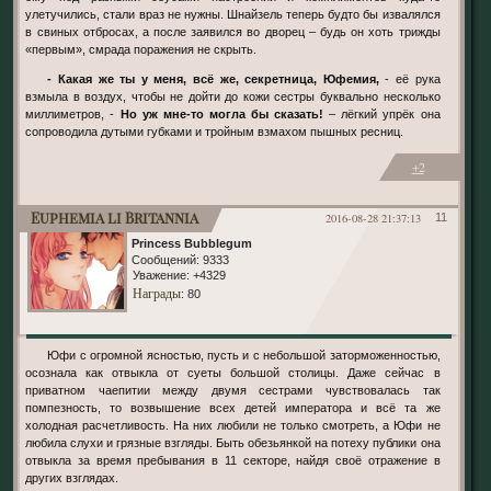
улетучились, стали враз не нужны. Шнайзель теперь будто бы извалялся
в свиных отбросах, а после заявился во дворец – будь он хоть трижды
«первым», смрада поражения не скрыть.
- Какая же ты у меня, всё же, секретница, Юфемия,
- её рука
взмыла в воздух, чтобы не дойти до кожи сестры буквально несколько
миллиметров, -
Но уж мне-то могла бы сказать!
– лёгкий упрёк она
сопроводила дутыми губками и тройным взмахом пышных ресниц.
+2
Euphemia li Britannia
2016-08-28 21:37:13
11
Princess Bubblegum
Сообщений:
9333
Уважение:
+4329
Награды
: 80
Юфи с огромной ясностью, пусть и с небольшой заторможенностью,
осознала как отвыкла от суеты большой столицы. Даже сейчас в
приватном чаепитии между двумя сестрами чувствовалась так
помпезность, то возвышение всех детей императора и всё та же
холодная расчетливость. На них любили не только смотреть, а Юфи не
любила слухи и грязные взгляды. Быть обезьянкой на потеху публики она
отвыкла за время пребывания в 11 секторе, найдя своё отражение в
других взглядах.