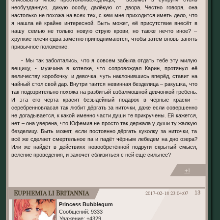
необузданную, дикую особу, далёкую от двора. Честно говоря, она
настолько не похожа на всех тех, с кем мне приходится иметь дело, что
я нашла её крайне интересной. Быть может, её присутствие внесёт в
нашу семью не только новую струю крови, но также нечто иное? –
хрупкие плечи едва заметно приподнимаются, чтобы затем вновь занять
привычное положение.
- Мы так заболтались, что я совсем забыла отдать тебе эту милую
вещицу, - мужчина в котелке, что сопровождал Карин, протянул её
величеству коробочку, и девочка, чуть наклонившись вперёд, ставит на
чайный стол свой дар. Внутри таится невинная безделица – ракушка, что
так подозрительно похожа на разбитый взбалмошной девчонкой гребень.
И эта его черта красит безыдейный подарок в чёрные краски –
серебренновласая так любит дёргать за ниточки, даже если совершенно
не догадывается, к какой именно части души те прикручены. Ей кажется,
нет – она уверена, что Юфемия не просто так держала у души ту жалкую
безделицу. Быть может, если постоянно дёргать куколку за ниточки, та
всё же сделает смертельное па и падёт чёрным лебедем на дно озера?
Или же найдёт в действиях новообретённой подруги скрытый смысл,
веление проведения, и захочет сблизиться с ней ещё сильнее?
+1
Euphemia li Britannia
2017-02-18 23:04:07
13
Princess Bubblegum
Сообщений:
9333
Уважение:
+4329