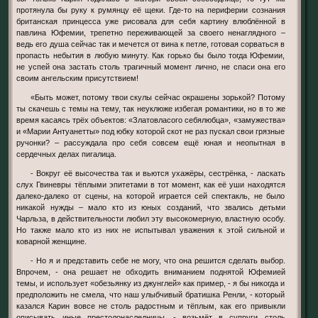
протянула бы руку к румянцу её щеки. Где-то на периферии сознания
британская принцесса уже рисовала для себя картину влюблённой в
павлина Юфемии, трепетно переживающей за своего ненаглядного –
ведь его душа сейчас так и мечется от вина к петле, готовая сорваться в
пропасть небытия в любую минуту. Как горько бы было тогда Юфемии,
не успей она застать столь трагичный момент лично, не спаси она его
своим ангельским присутствием!
«Быть может, потому твои скулы сейчас окрашены зорькой? Потому
ты скачешь с темы на тему, так неуклюже избегая романтики, но в то же
время касаясь трёх объектов: «Златовласого себялюбца», «замужества»
и «Марии Антуанетты» под юбку которой скот не раз пускал свои грязные
ручонки? – рассуждала про себя совсем ещё юная и неопытная в
сердечных делах пигалица.
- Вокруг её высочества так и вьются ухажёры, сестрёнка, - ласкать
слух Гвиневры тёплыми эпитетами в тот момент, как её уши находятся
далеко-далеко от сцены, на которой играется сей спектакль, не было
никакой нужды – мало кто из юных созданий, что звались детьми
Чарльза, в действительности любил эту высокомерную, властную особу.
Но также мало кто из них не испытывал уважения к этой сильной и
коварной женщине.
- Но я и представить себе не могу, что она решится сделать выбор.
Впрочем, - она решает не обходить вниманием поднятой Юфемией
темы, и использует «обезьянку из джунглей» как пример, - я бы никогда и
предположить не смела, что наш улыбчивый братишка Ренли, - который
казался Карин вовсе не столь радостным и тёплым, как его привыкли
описывать иные престолонаследницы, - возьмёт в супруги столь