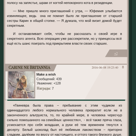
полосу на запястье, шрам от когтей непокорного кота в резиденции.
— Мне пришло много приглашений с утра, — Юфемия улыбается
извиняющее, ведь она не помнит было ли приглашение от старшей
сестры Карин в общей стопке. — Я думала, что мой визит домой будет
секретным.
И останавливает себя, чтобы не рассказать о своей игре в
секретного агента. Всю операцию уже рассекретили, но у принцессы всё
ещё есть шанс поиграть под прикрытием власти своих старших.
+2
Carine ne Britannia
2016-06-08 19:23:40
8
Make a wish
Сообщений:
439
Уважение:
+128
Награды
: 7
«Гвиневра была права – пребывание с этим чудиком из
одиннадцатого любого нормального человека превратит если не в
законченного альтруиста, то, по крайней мере, в человека чересчур
сильно помешанного на семейных ценностях», - всё также пряча глаза,
усмехается про себя младшая, а руки её тем временем тянутся к
десерту. Белый шоколад был её любимым лакомством – приторно
сладким, далёким по вкусу от настоящего, и оттого такого близкого душе.