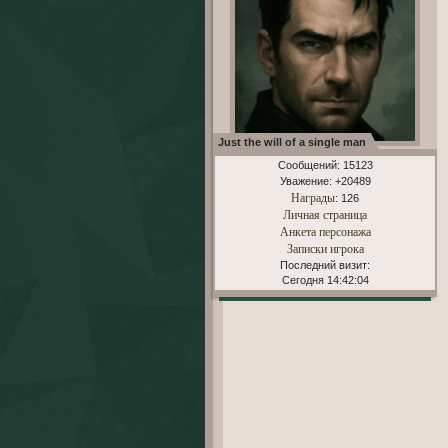
Just the will of a single man
Сообщений:
15123
Уважение:
+20489
Награды
: 126
Личная страница
Анкета персонажа
Записки игрока
Последний визит:
Сегодня 14:42:04