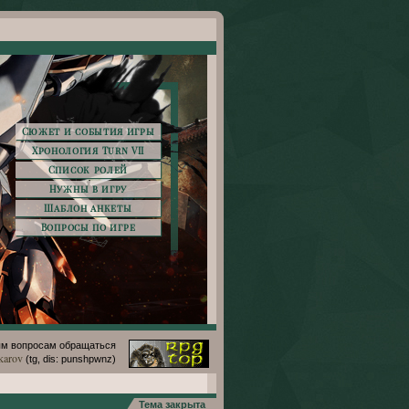
Сюжет и события игры
Хронология Turn VII
Список ролей
Нужны в игру
Шаблон анкеты
Вопросы по игре
м вопросам обращаться
karov
(tg, dis: punshpwnz)
Тема закрыта