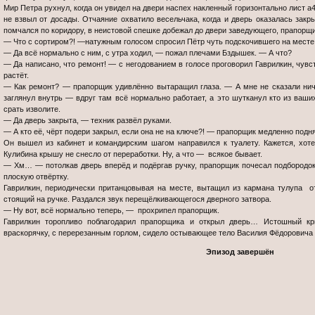
Мир Петра рухнул, когда он увидел на двери наспех накленный горизонтально лист 
не взвыл от досады. Отчаяние охватило весельчака, когда и дверь оказалась закр
помчался по коридору, в неистовой спешке добежал до двери заведующего, прапорщ
— Что с сортиром?! —натужным голосом спросил Пётр чуть подскочившего на месте
— Да всё нормально с ним, с утра ходил, — пожал плечами Бздышек. — А что?
— Да написано, что ремонт! — с негодованием в голосе проговорил Гаврилкин, чувс
растёт.
— Как ремонт? — прапорщик удивлённо вытаращил глаза. — А мне не сказали ниче
заглянул внутрь — вдруг там всё нормально работает, а это шутканул кто из ваши
срать изволите.
— Да дверь закрыта, — техник развёл руками.
— А кто её, чёрт подери закрыл, если она не на ключе?! — прапорщик медленно под
Он вышел из кабинет и командирским шагом направился к туалету. Кажется, хотел
Кулибина крышу не снесло от переработки. Ну, а что — всякое бывает.
— Хм… — потолкав дверь вперёд и подёргав ручку, прапорщик почесал подбородо
плоскую отвёртку.
Гаврилкин, периодически пританцовывая на месте, вытащил из кармана тулупа от
стоящий на ручке. Раздался звук перещёлкивающегося дверного затвора.
— Ну вот, всё нормально теперь, — прохрипел прапорщик.
Гаврилкин торопливо поблагодарил прапорщика и открыл дверь… Истошный кри
враскорячку, с перерезанным горлом, сидело остывающее тело Василия Фёдоровича 
Эпизод завершён