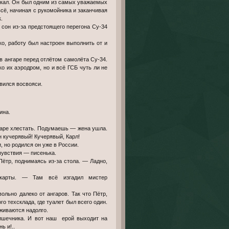
акал. Он был одним из самых уважаемых
ё, начиная с рукомойника и заканчивая
.
сон из-за предстоящего перегона Су-34
ко, работу был настроен выполнить от и
в ангаре перед отлётом самолёта Су-34.
ко их аэродром, но и всё ГСБ чуть ли не
вился восвояси.
ина.
гаре хлестать. Подумаешь — жена ушла.
н кучерявый! Кучерявый, Карл!
 но родился он уже в России.
чувствия — писенька.
Пётр, поднимаясь из-за стола. — Ладно,
карты. — Там всё изгадил мистер
ольно далеко от ангаров. Так что Пётр,
 техсклада, где туалет был всего один.
живаются надолго.
кишечника. И вот наш ерой выходит на
ь и!..