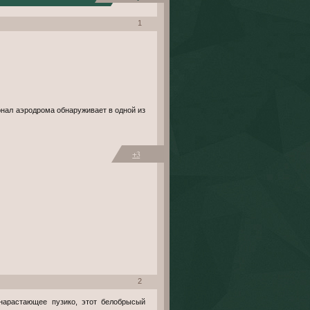
1
онал аэродрома обнаруживает в одной из
+3
2