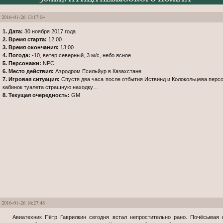
2016-01-26 13:17:04
1. Дата:
30 ноября 2017 года
2. Время старта:
12:00
3. Время окончания:
13:00
4. Погода:
-10, ветер северный, 3 м/с, небо ясное
5. Персонажи:
NPC
6. Место действия:
Аэродром Есильйур в Казахстане
7. Игровая ситуация:
Спустя два часа после отбытия Иствинд и Колокольцева перс
кабинок туалета страшную находку…
8. Текущая очередность:
GM
2016-01-26 16:27:48
Авиатехник Пётр Гаврилкин сегодня встал непростительно рано. Почёсывая нарастающее пузико, этот белобрысый