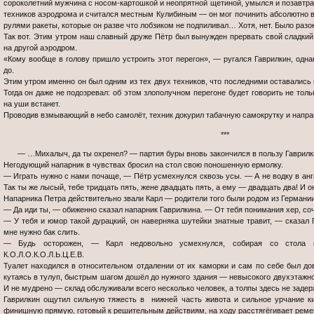
сороколетний мужчина с носом-картошкой и неопрятной щетиной, умылся и позавтр
техников аэродрома и считался местным Кулибиным — он мог починить абсолютно вс
рулями ракеты, которые он разве что лобзиком не подпиливал… Хотя, нет. Было разок
Так вот. Этим утром наш славный друже Пётр был вынужден прервать свой сладкий 
на другой аэродром.
«Кому вообще в голову пришло устроить этот перегон», — ругался Гаврилкин, одна
до.
Этим утром именно он был одним из тех двух техников, что последними оставались 
Тогда он даже не подозревал: об этом злополучном перегоне будет говорить не толь
на уши встанет.
Проводив взмывающий в небо самолёт, техник докурил табачную самокрутку и напра
***
— …Михалыч, да ты охренел? — партия буры вновь закончился в пользу Гаврилк
Негодующий напарник в чувствах бросил на стол свою поношенную ермолку.
— Играть нужно с нами почаще, — Пётр усмехнулся сквозь усы. — А не водку в ан
Так ты же лысый, тебе тридцать пять, жене двадцать пять, а ему — двадцать два! И о
Напарника Петра действительно звали Карл — родители того были родом из Германии,
— Да иди ты, — обиженно сказал напарник Гаврилкина. — От тебя понимания хер, со
— У тебя и юмор такой дурацкий, он наверняка шутейки знатные травит, — сказал 
мне нужно бак слить.
— Будь осторожен, — Карл недовольно усмехнулся, собирая со стола 
К.О.Л.О.К.О.Л.Ь.Ц.Е.В.
Туалет находился в относительном отдалении от их каморки и сам по себе был дов
кутаясь в тулуп, быстрым шагом дошёл до нужного здания — невысокого двухэтажного
И не мудрено — склад обслуживали всего несколько человек, а толпы здесь не задер
Гаврилкин ощутил сильную тяжесть в нижней часть живота и сильное урчание 
финишную прямую, готовый к решительным действиям, на ходу расстягёгивает ремен