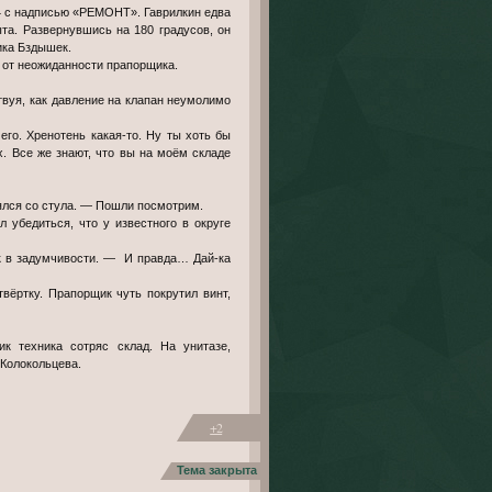
а4 с надписью «РЕМОНТ». Гаврилкин едва
ыта. Развернувшись на 180 градусов, он
ика Бздышек.
 от неожиданности прапорщика.
твуя, как давление на клапан неумолимо
го. Хренотень какая-то. Ну ты хоть бы
х. Все же знают, что вы на моём складе
нялся со стула. — Пошли посмотрим.
 убедиться, что у известного в округе
к в задумчивости. — И правда… Дай-ка
вёртку. Прапорщик чуть покрутил винт,
к техника сотряс склад. На унитазе,
Колокольцева.
+2
Тема закрыта