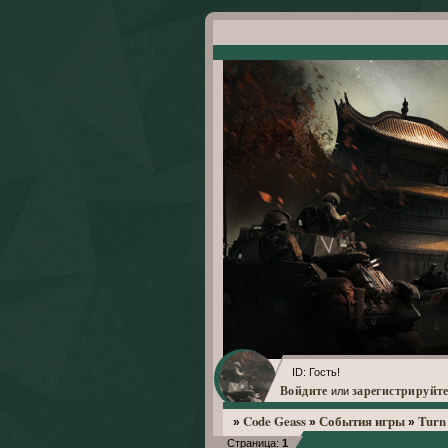
ID: Гость!
Войдите
зарегистрируйте
или
Code Geass
События игры
Turn 
»
»
»
Страница:
1