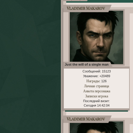
Vladimir Makarov
Just the will of a single man
Сообщений:
15123
Уважение:
+20489
Награды
: 126
Личная страница
Анкета персонажа
Записки игрока
Последний визит:
Сегодня 14:42:04
Vladimir Makarov