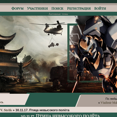
Форум
Участники
Поиск
Регистрация
Войти
Активные темы
По любы
сь
Vladimir Ma
.
к
V. Strife
»
30.11.17. Птица невысокого полёта
30.11.17. Птица невысокого полёта