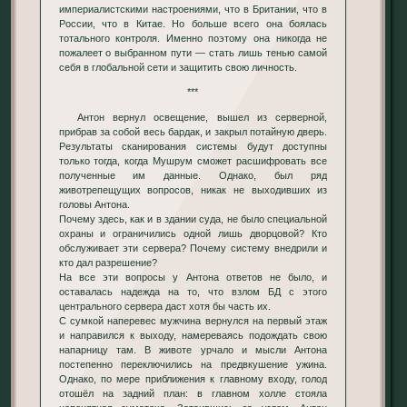
империалистскими настроениями, что в Британии, что в
России, что в Китае. Но больше всего она боялась
тотального контроля. Именно поэтому она никогда не
пожалеет о выбранном пути — стать лишь тенью самой
себя в глобальной сети и защитить свою личность.
***
Антон вернул освещение, вышел из серверной,
прибрав за собой весь бардак, и закрыл потайную дверь.
Результаты сканирования системы будут доступны
только тогда, когда Мушрум сможет расшифровать все
полученные им данные. Однако, был ряд
животрепещущих вопросов, никак не выходивших из
головы Антона.
Почему здесь, как и в здании суда, не было специальной
охраны и ограничились одной лишь дворцовой? Кто
обслуживает эти сервера? Почему систему внедрили и
кто дал разрешение?
На все эти вопросы у Антона ответов не было, и
оставалась надежда на то, что взлом БД с этого
центрального сервера даст хотя бы часть их.
С сумкой наперевес мужчина вернулся на первый этаж
и направился к выходу, намереваясь подождать свою
напарницу там. В животе урчало и мысли Антона
постепенно переключились на предвкушение ужина.
Однако, по мере приближения к главному входу, голод
отошёл на задний план: в главном холле стояла