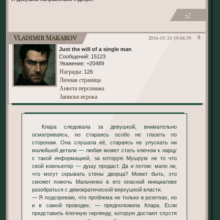
+2
Vladimir Makarov
2016-03-24 19:04:39
8
Just the will of a single man
Сообщений:
15123
Уважение:
+20489
Награды
: 126
Личная страница
Анкета персонажа
Записки игрока
Клара следовала за девушкой, внимательно
осматриваясь, но стараясь особо не глазеть по
сторонам. Она слушала её, стараясь не упускать ни
малейшей детали — любая может стать ключом к ларцу
с такой информацией, за которую Мушрум не то что
свой компьютер — душу продаст. Да и потом: мало ли,
что могут скрывать стены дворца? Может быть, это
сможет помочь Мальченко в его опасной инициативе
разобраться с демократической верхушкой власти.
— Я подозреваю, что проблема не только в розетках, но
и в самой проводке, — предположила Клара. Если
представить ёлочную гирлянду, которую достают спустя