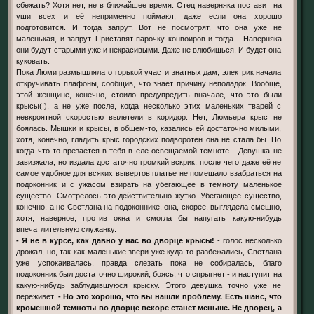
сбежать? Хотя нет, не в ближайшее время. Отец наверняка поставит на
уши всех и её неприменно поймают, даже если она хорошо
подготовится. И тогда запрут. Вот не посмотрят, что она уже не
маленькая, и запрут. Приставят парочку конвоиров и тогда... Наверняка
они будут старыми уже и некрасивыми. Даже не влюбишься. И будет она
куковать.
Пока Люми размышляла о горькой участи знатных дам, электрик начала
откручивать плафоны, сообщив, что знает причину неполадок. Вообще,
этой женщине, конечно, стоило предупредить вначале, что это были
крысы(!), а не уже после, когда несколько этих маленьких тварей с
невкроятной скоростью вылетели в коридор. Нет, Люмьера крыс не
боялась. Мышки и крысы, в общем-то, казались ей достаточно милыми,
хотя, конечно, гладить крыс городских подворотен она не стала бы. Но
когда что-то врезается в тебя в еле освещаемой темноте... Девушка не
завизжала, но издала достаточно громкий вскрик, после чего даже её не
самое удобное для всяких вывертов платье не помешало взабраться на
подоконник и с ужасом взирать на убегающее в темноту маленькое
существо. Смотрелось это действительно жутко. Убегающее существо,
конечно, а не Светлана на подоконнике, она, скорее, выглядела смешно,
хотя, наверное, против окна и смогла бы напугать какую-нибудь
впечатлительную служанку.
- Я не в курсе, как давно у нас во дворце крысы!
- голос несколько
дрожал, но, так как маленькие звери уже куда-то разбежались, Светлана
уже успокаивалась, правда слезать пока не собиралась, благо
подоконник был достаточно широкий, боясь, что спрыгнет - и наступит на
какую-нибудь заблудившуюся крыску. Этого девушка точно уже не
переживёт.
- Но это хорошо, что вы нашли проблему. Есть шанс, что
кромешной темноты во дворце вскоре станет меньше. Не дворец, а