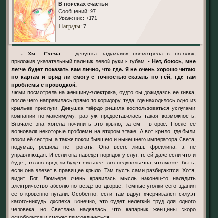
В поисках счастья
Сообщений:
97
Уважение:
+171
Награды
: 7
- Хм... Схема...
- девушка задумчиво посмотрела в потолок,
приложив указательный пальчик левой руки к губам.
- Нет, боюсь, мне
легче будет показать вам лично, что где. Я не очень хорошо читаю
по картам и вряд ли смогу с точностью сказать по ней, где там
проблемы с проводкой.
Люми посмотрела на женщину-электрика, будто бы дожидаясь её кивка,
после чего направилась прямо по коридору, туда, где находилось одно из
крыльев прислуги. Девушка твёрдо решила воспользоваться услугами
компании по-максимуму, раз уж предоставилась такая возможность.
Вначале она хотела починить это крыло, затем - второе. После её
волновали некоторые проблемы на втором этаже. А вот крыло, где были
покои её сестры, а также покои бывшего и нынешнего императора Света,
подумав, решила не трогать. Она всего лишь фрейлина, а не
управляющая. И если она наведёт порядок у слуг, то ей даже если что и
будет, то оно вряд ли будет сильнее того недовольства, что может быть,
если она влезет в правящее крыло. Там пусть сами разбираются. Хотя,
видит Бог, Люмьере очень нравилась мысль наконец-то наладить
электричество абсолютно везде во дворце. Тёмные уголки сего здания
её откровенно пугали. Особенно, если там вдруг очерчивался силуэт
какого-нибудь доспеха. Конечно, это будет нелёгкий труд для одного
человека, но Светлана надеялась, что напарник женщины скоро
освободится и сможет присоединиться.