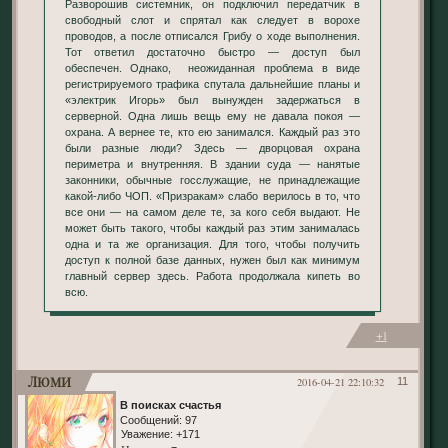
Разворошив системник, он подключил передатчик в
свободный слот и спрятал как следует в ворохе
проводов, а после отписался Грибу о ходе выполнения.
Тот ответил достаточно быстро — доступ был
обеспечен. Однако, неожиданная проблема в виде
регистрируемого трафика спутала дальнейшие планы и
«электрик Игорь» был вынужден задержаться в
серверной. Одна лишь вещь ему не давала покоя —
охрана. А вернее те, кто ею занимался. Каждый раз это
были разные люди? Здесь — дворцовая охрана
периметра и внутренняя. В здании суда — нанятые
законники, обычные госслужащие, не принадлежащие
какой-либо ЧОП. «Призракам» слабо верилось в то, что
все они — на самом деле те, за кого себя выдают. Не
может быть такого, чтобы каждый раз этим занималась
одна и та же организация. Для того, чтобы получить
доступ к полной базе данных, нужен был как минимум
главный сервер здесь. Работа продолжала кипеть во
всю.
+1
Люми
2016-04-21 22:10:32
11
В поисках счастья
Сообщений:
97
Уважение:
+171