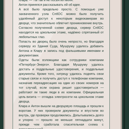
Антон принялся рассказывать ей об идее.
А всё было предельно просто. С помощью уже
захваченного узла СпбОС можно было получить
удалённый доступ к некоторым видеокамерам во
дворце, что значительно облегчит проникновение внутрь.
Согласно полученной схеме дворца, сервер СпбОС
находится на цокольном этаже, надёжно спрятанный от
любопытных глаз.
Попасть во дворец было очень непросто, но благодаря
серверу из Здания Суда, Мушруму удалось добавить
Антона и Клару в запись под фальшивыми именами и
документами.
Одеты были взломщики как сотрудники компании
«Петербург-Энерго». Благодаря Мушруму удалось
достать и поддельные удостоверения, и поддельные
документы. Кроме того, хитрецу удалось поднять свои
старые связи и получить доступ к телефонам компании,
назначив переадресацию на один из своих номеров на
тот случай, если охрана решит удостовериться —
работают ли такие люди в их компании. Официальная
цель визита — отладка электросети на цокольном этаже
дворца.
Клара и Антон вышли на дворцовую площадь и прошли к
воротам. У них проверили документы и впустили во
внутрь, где проверки продолжились. Допытывались долго
и упорно — прошло не меньше пятнадцати минут,
прежде чем сработала спасительная схема с
переадресацией.