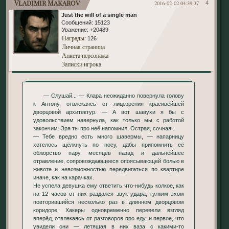
Vladimir Makarov
2016-02-02 04:39:37
4
Just the will of a single man
Сообщений:
15123
Уважение:
+20489
Награды
: 126
Личная страница
Анкета персонажа
Записки игрока
— Слушай... — Клара неожиданно повернула голову
к Антону, отвлекаясь от лицезрения красивейшей
дворцовой архитектур. — А вот шавухи я бы с
удовольствием навернула, как только мы с работой
закончим. Зря ты про неё напомнил. Острая, сочная...
— Тебе вредно есть много шавермы, — напарницу
хотелось щёлкнуть по носу, дабы припомнить её
обжорство пару месяцев назад и дальнейшее
отравление, сопровождающееся опоясывающей болью в
животе и невозможностью передвигаться по квартире
иначе, как на карачках.
Не успела девушка ему ответить что-нибудь колкое, как
на 12 часов от них раздался звук удара, гулким эхом
повторившийся несколько раз в длинном дворцовом
коридоре. Хакеры одновременно перевели взгляд
вперёд, отвлекаясь от разговоров про еду, и первое, что
увидели они — летящая в них ваза с какими-то