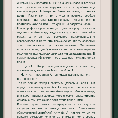
диковинными цветами в них. Она описывала в воздухе
просто фантастические пируэты, похлеще акробатов под
куполом цирка. Ни Клара, ни Антон, не знали, что это за
цветы. Равно как и то, откуда в воздухе вообще
появилась эта ваза. Кто-то её кинул, логично же? В
противном случае жаль, что деньги не падают с небес.
Клара рефлекторно вытянул руки вперёд, раскрыла
ладони и поймала крутящуюся вазу, крепко сжав её в
руках, а Антон тем временем незамедлительно
отреагировал и на то, что происходило «по ту сторону»
этого «несчастного цветочного горшка». Он мигом
полетел вперёд, где буквально в метре от него едва не
рухнула на пол молодая девушка лет двадцати на вид. В
самый последний момент ему удалось поймать её за
плечи.
— Та-да-а! — Клара хлопнула в ладоши несколько раз,
поставив вазу на пол. — Маэстро, браво!
— Ну и ну, — протянул Антон, ставя девушку на ноги. —
Вы в порядке?
Только сейчас хакеры заметили довольно необычный
наряд этой молодой особы. Её одеяния очень сильно
отличались от того, во что были одеты обычные люди,
или даже прислуга дворца. Можно было только строить
догадки о том, кто же всё-таки стоял перед ними.
В любом случае, пока что их прикрытие не пострадало и
ситуация не вышла из-под контроля. Совершенно
обыкновенный житейский случай. А главное — он не
привлёк большого количества внимания со стороны.