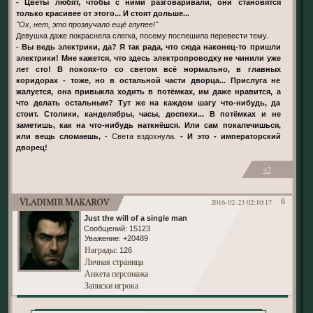
- Цветы любят, чтобы с ними разговаривали, они становятся
только красивее от этого... И стоят дольше...
"Ох, нет, это прозвучало ещё глупее!"
Девушка даже покраснела слегка, посему поспешила перевести тему.
- Вы ведь электрики, да? Я так рада, что сюда наконец-то пришли
электрики! Мне кажется, что здесь электропроводку не чинили уже
лет сто! В покоях-то со светом всё нормально, в главных
коридорах - тоже, но в остальной части дворца... Прислуга не
жалуется, она привыкла ходить в потёмках, им даже нравится, а
что делать остальным? Тут же на каждом шагу что-нибудь, да
стоит. Столики, канделябры, часы, доспехи... В потёмках и не
заметишь, как на что-нибудь наткнёшся. Или сам покалечишься,
или вещь сломаешь,
- Света вздохнула.
- И это - императорский
дворец!
+2
Vladimir Makarov
2016-02-23 02:10:17
6
Just the will of a single man
Сообщений:
15123
Уважение:
+20489
Награды
: 126
Личная страница
Анкета персонажа
Записки игрока