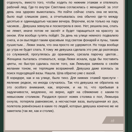
отдохнуть, вместо того, чтобы ходить по нижним этажам и отвлекать
рабочий люд. Где-то внутри Светлана согласилась с женщиной: за этот
день она здорово вымоталась. Но пойти сейчас спать она не могла,
было ещё слишком рано, а отчитывалась она обычно где-то между
десятью и одиннадцатью часами вечера. Впрочем, если только на пару
часиков... Девушка зевнула и посмотрела в окно. Нет, решила она, спать
не ляжет, иначе потом не заснёт и будет таращиться на красоту за
окном. Или вообще гулять пойдёт. За день на улице немного подвалило
снега, и он выглядел таким красивым под светом фонарей и луны, таким
пушистым... Люми знала, что она просто не удержится. Но тогда вообще
до утра не будет спать. К тому же девушка сделала это уже до разговора
со служанкой, прогулялась до оранжереи, срезала парочку цветов...
Женщина пыталась отнекаться, когда Люми искала, куда бы поставить
цветы, но быстро сдалась после того, как Люмьера заявила о своём
желании тоном, не терпящим возражений. Девушка даже взялась за
поиск подходящей вазы. Нашла. Шла обратно уже с вазой.
В коридоре, как и на улице, было тихо. Для нижних этажей прислуги -
явление редкое, но иногда случалось. Так что девушка не обратила на
это особого внимания, как, впрочем, и на то, что пребывая в
задумчивости, медленно, но верно, идёт на сближение с каким-то
невысоким столиком. Раздался грохот ножек столика о пол, Люмьера
охнула, потеряла равновесие, а несчастная ваза, выпущенная из рук,
полетела ровнёхонько в каких-то людей, которых девушка конечно же не
заметила (так же, как и столик).
+4