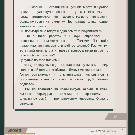
— Главное — оказаться в нужном месте в нужное
время, — улыбнулся Антон. — Да, мы электрики, —
также подтвердил он, демонстративно поправляя
большую сумку на плече. — Нас правда только подвал
вызывали чинить.
Он посмотрел на Клару и едва заметно подмигнул ей.
— Но с такой работой я и один справлюсь, —
непрозрачно намекнул он. — Почему бы тебе,
напарница, не проверить и всё остальное? Раз уж тут
есть проблемы, а платят нам за время, а не за вызов, то
почему бы не помочь?
Девушка пожала плечами.
— Могу, почему бы нет, — сказала она с улыбкой. — Иди
тогда в свой подвал, любитель тёмных укромных мест.
Антон усмехнулся и, откланявшись, направился к
цокольному этажу, который он столь грубо назвал
подвалом.
— Вы не покажете на какой-нибудь схеме, в каких
именно коридорах наблюдаются проблемы с
электричеством? — тем временем спросила Клара у
девушки.
+2
Люми
2016-03-06 12:49:24
7