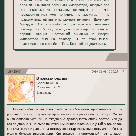
себе личные покои покойного императора, которые всё
ещё были жёстко опечатаны, несмотря на то, что
псевдовиновница уже получила по заслугам — в
позицию властей никто из хакеров не верил. Даже сам
Мушрум. Все эти события для опытного человека
выглядят не более, чем дешёвый фарс и попытка
сорвать овации. Настоящий виновник в смерти
императора был на свободе. И от этой мысли
становилось не по себе — Игра Королей продолжалась.
+3
Люми
2016-02-01 17:37:25
3
В поисках счастья
Сообщений:
97
Уважение:
+171
Награды
: 7
После событий на балу работы у Светланы прибавилось. Если
раньше Елизавета девушку практически игнорировала, то теперь Света
была обязана чуть ли не ежедневно докладывать своей сестре, что да
как во дворце. Оно было понятно: нынешнее положение у той было более
шатким, нежели раньше, а потому она старалась выцепить для себя как
можно больше информации. Кто владеет информацией, тот владеет