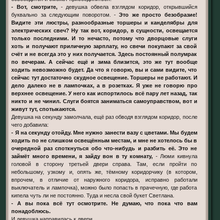
- Вот, смотрите,
- девушка обвела взглядом коридор, открывшийся
буквально за следующим поворотом. -
Это же просто безобразие!
Видите эти люстры, разнообразные торшеры и канделябры для
электрических свеч? Ну так вот, коридор, в сущности, освещается
только последними. И то нечасто, потому что дворцовые слуги
хоть и получают приличную зарплату, но свечи покупают за свой
счёт и не всегда это у них получается. Здесь постоянный полумрак
по вечерам. А сейчас ещё и зима близится, это же тут вообще
ходить невозможно будет. Да что я говорю, вы и сами видите, что
сейчас тут достаточно скудное освещение. Торшеры не работают. И
дело далеко не в лампочках, а в розетках. Я уже не говорю про
верхнее освещение. У него как испортилось всё пару лет назад, так
никто и не чинил. Слуги боятся заниматься самоуправством, вот и
живут тут, спотыкаются.
Девушка на секунду замолчала, ещё раз обводя взглядом коридор, после
чего добавила:
- Я на секунду отойду. Мне нужно занести вазу с цветами. Мы будем
ходить по не слишком освещённым местам, и мне не хотелось бы в
очередной раз споткнуться обо что-нибудь и разбить её. Это не
займёт много времени, я зайду вон в ту комнату,
- Люми кивнула
головой в сторону третьей двери справа. Там, если пройти по
небольшому, узкому и, опять же, тёмному коридорчику (в котором,
впрочем, в отличие от наружного коридора, исправно работали
выключатель и лампочка), можно было попасть в прачечную, где работа
кипела чуть ли не постоянно. Туда и несла свой букет Светлана.
- А вы пока всё тут осмотрите. Не думаю, что пока что вам
понадоблюсь.
И девушка направилась к двери.