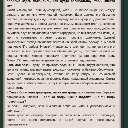
вовремя здесь появились, как будто специально, чтобы спасти
меня!
Люми улыбнулась ещё лучезарней, хотя и не менее искренне, между
делом отмечая, что мужчина ей незнаком. Да и одежда его была не
похожа ни на одежду слуг, ни на одежду гостей дворца. Даже на фоне
прислуги девушка в своём далеко не самом шикарном платье, которое
она специально надевала для таких вот шпионских прогулок, дабы не
смущать слуг великолепием своего гардероба, не выглядела так изящно,
как по сравнению с этим совсем простым одеянием. Цепкий
мимолётный взгляд выхватил логотип на этой самой одежде с мелкой
надписью "Петербург-Энерго", и сразу же стало понятно, почему она его
не знает: за всё время своего пребывания здесь, Светлана ни разу не
видела, чтобы дворец посещали электрики (а кто ещё мог быть
"энерго"?), что с её точки зрения было огромным упущением.
- Ах, моя ваза!
- девушка прижала ладошки к щекам, вдруг осознав, что
так и не услышала звон разлетающихся осколков, и быстро обернулась.
Ваза, целая и невредимая, стояла на полу рядом с незнакомой
женщиной, которая, судя по форме, была напарницей электрика. Света
выдохнула с облегчением, но тут же принялась собирать выпавшие из
вазы цветы.
- Слава Богу, альстромерия, ты не пострадала,
- сказала она бережно
собираемым цветам.
- Только воды нужно подлить, но ты ведь
потерпишь?
"А ведь, наверное, это выглядит странно, что я разговариваю с
цветком..."
Люми даже на секунду замерла, осознав всю неловкость ситуации,
после чего резко поднялась с вазой вруках и проговорила,
оправдываясь: