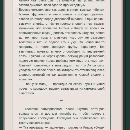
непонятная суматоха. Затаившись за углом, Антон
затаил дыхание, наблюдая за происходящим.
Восемь человек, все как один: в синих куртках, чёрных
брюках, фуражках и запрятанным в кобуре оружием,
стояли на входе перед дворцовой охраной. Один из них,
выступи вперёд, о чём-то громко спорил с тем самым
мужчиной, что проверял Антона и Клару во время их
проникновения сюда. Длилось это совсем недолго, ровно
до тех пор, пока у главного «курток» не зазвонил
телефон и тот не поднёс его к уху. Он начал что-то
говорить, а после передал трубку охраннику. Тот
выслушал, покивал и что-то сообщил по внутренней
связи. Буквально через десять секунд рация разорвала
недолгую тишину холла требованием впустить «курток».
Главный повернулся к ним лицом, так что Антон смог
увидеть его левое плечо, на котором отчётливо виднелся
шеврон, который не так давно они с Кларой видели в
новостях.
— ...вашу ж мать, — процедил он сквозь зубы и ушёл
прочь по коридору, наспех вытаскивая из кармана свой
смартфон.
***
Телефон завибрировал. Клара шумно потянула
воздух ртом и достала устройство, чтобы прочесть
полученное сообщение. Взглядом она пробежалась по
тексту несколько раз.
— Тут накладка, — задумчиво протянула Клара, убирая