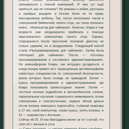
связываться с плохой компанией. И чем тут ещё
заняться, как не чтением? Но романы о войне, рассказы
о храбрых рыцарях и поэзия были не по нраву
неусидчивому ребёнку. Так, после нескольких часов в
электронной библиотеке своего отца, на глаза попалась
книга... «Компьютер для чайников». Конечно, Клара в том
возрасте уже неоднократно прибегала к помощи
персонального компьютера своего отца. Однако,
открывшиеся после прочтения познания девочку не
только удивили, но и воодушевили. Следующей книгой
стала «Программирование для чайников». Затем была
«Интернет для чайников». После — «Основы
программирования и системного администрирования».
Но нонконфоризм Клары, как нетрудно догадаться, в
конце концов привёл её к запрещённым автобиографиям
известных специалистов по электронной безопасности,
жизнь которых была отнюдь не праведной. Затем —
курсы программирования и администрирования, где
Клара показывала превосходные знания. Затем —
честные ночные подработки в автомобильном салоне,
параллельное изучение социального инжиниринга, основ
электроники и электротехники, первые лёгкие деньги
после взлома немецкого порносайта, съёмная квартира
в 17 лет, свой компьютер, снова курсы, опять взломы, в
22 — знакомство с Антоном...
Сейчас ей 25. И она благодарна жизни за тот случай, что
свёл её с жизнью в сети.
— Сама захотела, — честно ответила Клара улыбаясь,