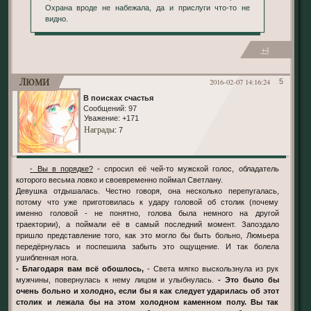
Охрана вроде не набежала, да и прислуги что-то не
видно.
+4
Люми
2016-02-07 14:16:24
5
В поисках счастья
Сообщений:
97
Уважение:
+171
Награды
: 7
- Вы в порядке?
- спросил её чей-то мужской голос, обладатель
которого весьма ловко и своевременно поймал Светлану.
Девушка отдышалась. Честно говоря, она несколько перепугалась,
потому что уже приготовилась к удару головой об столик (почему
именно головой - не понятно, голова была немного на другой
траектории), а поймали её в самый последний момент. Запоздало
пришло представление того, как это могло бы быть больно, Люмьера
передёрнулась и поспешила забыть это ощущение. И так болела
ушибленная нога.
- Благодаря вам всё обошлось,
- Света мягко выскользнула из рук
мужчины, повернулась к нему лицом и улыбнулась.
- Это было бы
очень больно и холодно, если бы я как следует ударилась об этот
столик и лежала бы на этом холодном каменном полу. Вы так