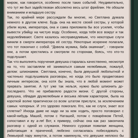
миром, как говорится, особенно после таких событий. Неудивительно,
что тут же был задействован абсолютно весь штат фрейлин. Не обошли
вниманием и младшую сестру.
Так, по крайней мере рассуждали бы многие, но Светлана думала
немного в другом ключе. Будь она на месте своей сестры, у которой
убили мужа, императора, она и сама приложила бы все усилия, чтобы
вывести убийцу на чистую воду. Особенно, когда тебя все вокруг и так
недолюбливают. Свете казалось несправедливым, что некоторые слуги
винили в смерти императора её сестру. Некоторые искренне полагали,
что тот покончил с собой. "Довела мужика, баба окаянная", - говорили
они, а потом крестились и смотрели по сторонам, боясь, что кто-то
подслушает.
Так что выполнять поручения девушка старалась качественно, несмотря
на то, что заставляли её заниматься самым нелюбимым, пожалуй,
делом: шпионажем. Светлана, конечно, была девушкой любопытной и
частенько подслушивала разговоры, но когда это было продиктовано
личным интересом, она хотя бы знала, что в любой момент может
прервать занятие. А тут уже так нельзя, нужно было шпионить до-
последнего. Что не прибавляло радости жизни. С другой стороны,
девушка, обладая дружелюбным и весьма лёгким характером, была на
короткой волне практически со всем штатом прислуги, за исключением
самых чопорных. И это здорово помогало. Кто, как не слуги, знает все
сплетни? Иногда даже не надо ни за кем ходить, просто поговорил с
какой-нибудь Машей, потом с Наташей, потом с поварёнком Петей,
сопоставил и ву а-ля! Вот, к примеру, сейчас она как раз закончила
разговор с одной из служанок. Немного суровая пожилая женщина,
работающая в прачечной, любезно согласилась побеседовать с
Люмьерой пару минуток, а потом намекнула, что девушке неплохо бы