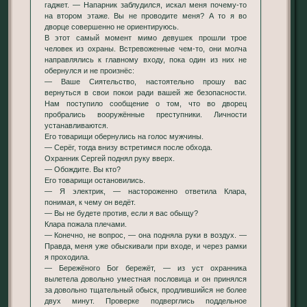
гаджет. — Напарник заблудился, искал меня почему-то
на втором этаже. Вы не проводите меня? А то я во
дворце совершенно не ориентируюсь.
В этот самый момент мимо девушек прошли трое
человек из охраны. Встревоженные чем-то, они молча
направлялись к главному входу, пока один из них не
обернулся и не произнёс:
— Ваше Сиятельство, настоятельно прошу вас
вернуться в свои покои ради вашей же безопасности.
Нам поступило сообщение о том, что во дворец
пробрались вооружённые преступники. Личности
устанавливаются.
Его товарищи обернулись на голос мужчины.
— Серёг, тогда внизу встретимся после обхода.
Охранник Сергей поднял руку вверх.
— Обождите. Вы кто?
Его товарищи остановились.
— Я электрик, — настороженно ответила Клара,
понимая, к чему он ведёт.
— Вы не будете против, если я вас обыщу?
Клара пожала плечами.
— Конечно, не вопрос, — она подняла руки в воздух. —
Правда, меня уже обыскивали при входе, и через рамки
я проходила.
— Бережёного Бог бережёт, — из уст охранника
вылетела довольно уместная пословица и он принялся
за довольно тщательный обыск, продлившийся не более
двух минут. Проверке подверглись поддельное