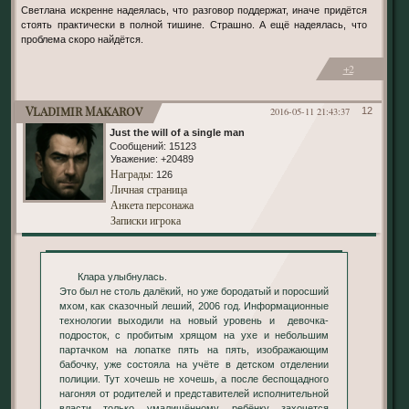
Светлана искренне надеялась, что разговор поддержат, иначе придётся
стоять практически в полной тишине. Страшно. А ещё надеялась, что
проблема скоро найдётся.
+2
Vladimir Makarov
2016-05-11 21:43:37
12
Just the will of a single man
Сообщений:
15123
Уважение:
+20489
Награды
: 126
Личная страница
Анкета персонажа
Записки игрока
Клара улыбнулась.
Это был не столь далёкий, но уже бородатый и поросший
мхом, как сказочный леший, 2006 год. Информационные
технологии выходили на новый уровень и девочка-
подросток, с пробитым хрящом на ухе и небольшим
партачком на лопатке пять на пять, изображающим
бабочку, уже состояла на учёте в детском отделении
полиции. Тут хочешь не хочешь, а после беспощадного
нагоняя от родителей и представителей исполнительной
власти только умалишённому ребёнку захочется