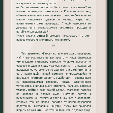
постукивая по стенам кулаком.
— Вы не знаете, могут ли быть полости в стенах? —
вполне справедливо интересуется Клара — возможно,
обитательница замка могла знать о них. — Они есть во
многих старинных зданиях и нередко через них
протягивается сама проводка... А ещё наверняка во
дворцах есть всевозможные секретные проходы и
потайные коридоры, да?
Клара издала учтивый смешок, показывая, что этот
вопрос скорее мимолётный, чем прямой.
***
Тем временем «Игорь» во всю возился с сервером.
Найти его оказалось не так просто — лишь благодаря
уточняющим сигналам, которые Мушрум посылал с
сервера в здании суда, удалось понять, что находится
вожделенное устройство не абы где, а в самй что ни на
есть настоящей тайной комнате, открывающейся с
помощью нехитрого алгоритма действий — спрятанного
за выделяющимся кирпичом кладки электронного
устройства, считывающего отпечатки пальцев, которые
удалось найти в базе самой СпбОС благодаря лазейке
на сервере в здании суда. Получив доступ к
рубильникам, он отключил свет в комнате с сервером,
который, тем не менее, работал от некой резервной
подстанции. Оказавшись внутри, взломщик принялся
шарить по комнате. Всё точь-в-точь, как в здании суда.