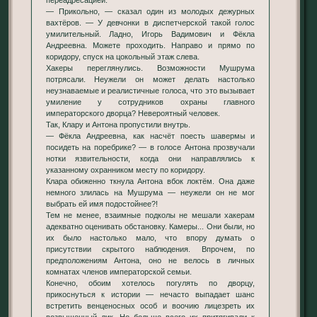
— Прикольно, — сказал один из молодых дежурных
вахтёров. — У девчонки в диспетчерской такой голос
умилительный. Ладно, Игорь Вадимович и Фёкла
Андреевна. Можете проходить. Направо и прямо по
коридору, спуск на цокольный этаж слева.
Хакеры переглянулись. Возможности Мушрума
потрясали. Неужели он может делать настолько
неузнаваемые и реалистичные голоса, что это вызывает
умиление у сотрудников охраны главного
императорского дворца? Невероятный человек.
Так, Клару и Антона пропустили внутрь.
— Фёкла Андреевна, как насчёт поесть шавермы и
посидеть на поребрике? — в голосе Антона прозвучали
нотки язвительности, когда они направлялись к
указанному охранником месту по коридору.
Клара обиженно ткнула Антона вбок локтём. Она даже
немного злилась на Мушрума — неужели он не мог
выбрать ей имя подостойнее?!
Тем не менее, взаимные подколы не мешали хакерам
адекватно оценивать обстановку. Камеры... Они были, но
их было настолько мало, что впору думать о
присутствии скрытого наблюдения. Впрочем, по
предположениям Антона, оно не велось в личных
комнатах членов императорской семьи.
Конечно, обоим хотелось погулять по дворцу,
прикоснуться к истории — нечасто выпадает шанс
встретить венценосных особ и воочию лицезреть их
возвышенный лик. Но больше всего их притягивали к