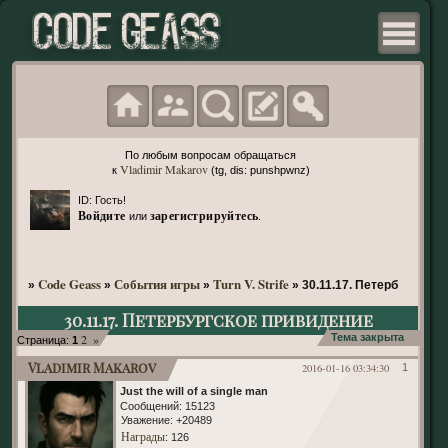
По любым вопросам обращаться
Vladimir Makarov
к
(tg, dis: punshpwnz)
ID: Гость!
Войдите
зарегистрируйтесь
или
.
Code Geass
События игры
Turn V. Strife
»
»
»
»
30.11.17. Петербургское
30.11.17. Петербургское привидение
2
»
Тема закрыта
Страница:
1
Vladimir Makarov
2016-01-16 03:34:30
1
Just the will of a single man
Сообщений:
15123
Уважение:
+20489
Награды
: 126