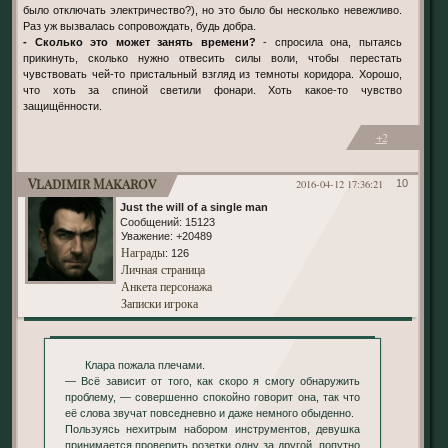
было отключать электричество?), но это было бы несколько невежливо.
Раз уж вызвалась сопровождать, будь добра.
- Сколько это может занять времени?
- спросила она, пытаясь
прикинуть, сколько нужно отвесить силы воли, чтобы перестать
чувствовать чей-то пристальный взгляд из темноты коридора. Хорошо,
что хоть за спиной светили фонари. Хоть какое-то чувство
защищённости.
+2
Vladimir Makarov
2016-04-12 17:36:21
10
Just the will of a single man
Сообщений:
15123
Уважение:
+20489
Награды
: 126
Личная страница
Анкета персонажа
Записки игрока
Клара пожала плечами.
— Всё зависит от того, как скоро я смогу обнаружить
проблему, — совершенно спокойно говорит она, так что
её слова звучат повседневно и даже немного обыденно.
Пользуясь нехитрым набором инструментов, девушка
принимается проверить розетки одну за другой, попутно