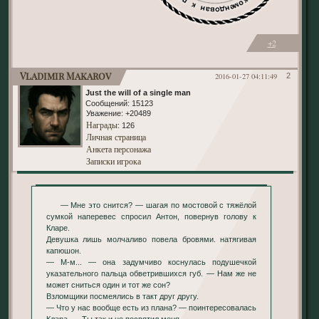
+2
Vladimir Makarov
2016-01-27 04:11:49
2
Just the will of a single man
Сообщений:
15123
Уважение:
+20489
Награды
: 126
Личная страница
Анкета персонажа
Записки игрока
— Мне это снится? — шагая по мостовой с тяжёлой
сумкой наперевес спросил Антон, повернув голову к
Кларе.
Девушка лишь молчаливо повела бровями. натягивая
капюшон.
— М-м... — она задумчиво коснулась подушечкой
указательного пальца обветрившихся губ. — Нам же не
может сниться один и тот же сон?
Взломщики посмеялись в такт друг другу.
— Что у нас вообще есть из плана? — поинтересовалась
Клара. — Ты так и не посвятил меня.