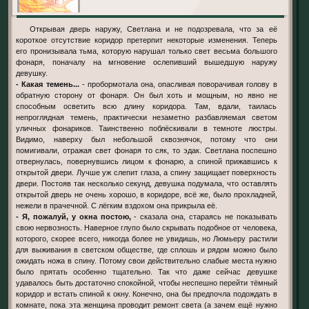
Открывая дверь наружу, Светлана и не подозревала, что за её
короткое отсутствие коридор претерпит некоторые изменения. Теперь
его пронизывала тьма, которую нарушал только свет весьма большого
фонаря, поначалу на мгновение ослепивший вышедшую наружу
девушку.
- Какая темень...
- пробормотала она, опасливая поворачивая голову в
обратную сторону от фонаря. Он был хоть и мощным, но явно не
способным осветить всю длину коридора. Там, вдали, таилась
непроглядная темень, практически незаметно разбавляемая светом
уличных фонариков. Таинственно поблёскивали в темноте люстры.
Видимо, наверху был небольшой сквознячок, потому что они
помигивали, отражая свет фонаря то сяк, то эдак. Светлана поспешно
отвернулась, повернувшись лицом к фонарю, а спиной прижавшись к
открытой двери. Лучше уж слепит глаза, а спину защищает поверхность
двери. Постояв так несколько секунд, девушка подумала, что оставлять
открытой дверь не очень хорошо, в коридоре, всё же, было прохладней,
нежели в прачечной. С лёгким вздохом она прикрыла её.
- Я, пожалуй, у окна постою,
- сказала она, стараясь не показывать
свою нервозность. Наверное глупо было скрывать подобное от человека,
которого, скорее всего, никогда более не увидишь, но Люмьеру растили
для выживания в светском обществе, где сплошь и рядом можно было
ожидать ножа в спину. Потому свои действительно слабые места нужно
было прятать особенно тщательно. Так что даже сейчас девушке
удавалось быть достаточно спокойной, чтобы неспешно перейти тёмный
коридор и встать спиной к окну. Конечно, она бы предпочла подождать в
комнате, пока эта женщина проводит ремонт света (а зачем ещё нужно