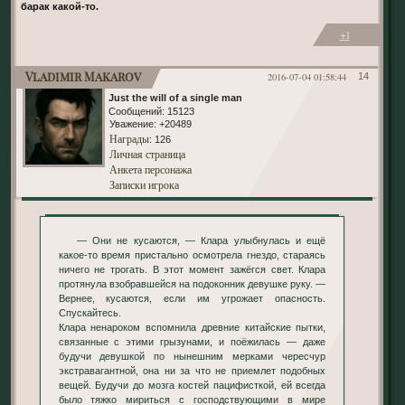
барак какой-то.
+1
Vladimir Makarov
2016-07-04 01:58:44
14
Just the will of a single man
Сообщений:
15123
Уважение:
+20489
Награды
: 126
Личная страница
Анкета персонажа
Записки игрока
— Они не кусаются, — Клара улыбнулась и ещё
какое-то время пристально осмотрела гнездо, стараясь
ничего не трогать. В этот момент зажёгся свет. Клара
протянула взобравшейся на подоконник девушке руку. —
Вернее, кусаются, если им угрожает опасность.
Спускайтесь.
Клара ненароком вспомнила древние китайские пытки,
связанные с этими грызунами, и поёжилась — даже
будучи девушкой по нынешним мерками чересчур
экстравагантной, она ни за что не приемлет подобных
вещей. Будучи до мозга костей пацифисткой, ей всегда
было тяжко мириться с господствующими в мире