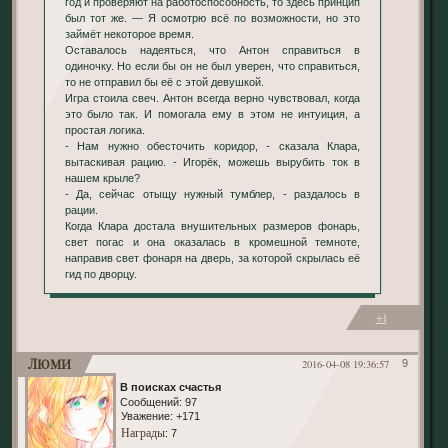
год и проверяют на работоспособность, то здесь принцип
был тот же. — Я осмотрю всё по возможности, но это
займёт некоторое время.
Оставалось надеяться, что Антон справиться в
одиночку. Но если бы он не был уверен, что справиться,
то не отправил бы её с этой девушкой.
Игра стоила свеч. Антон всегда верно чувствовал, когда
это было так. И помогала ему в этом не интуиция, а
простая логика.
- Нам нужно обесточить коридор, - сказала Клара,
вытаскивая рацию. - Игорёк, можешь вырубить ток в
нашем крыле?
- Да, сейчас отыщу нужный тумблер, - раздалось в
рации.
Когда Клара достала внушительных размеров фонарь,
свет погас и она оказалась в кромешной темноте,
направив свет фонаря на дверь, за которой скрылась её
гид по дворцу.
+1
Люми
2016-04-08 19:36:57
9
В поисках счастья
Сообщений:
97
Уважение:
+171
Награды
: 7