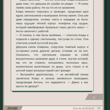
даже зная, что девушка её улыбки не увидит. — Я очень
люблю свою работу. Ни на что её не променяю.
Клара немного порылась в проводке, продолжая идти
вдоль светильников и выигрывая Антону время. Она уже
даже определила, почему света в коридоре не было,
лишь ощущая тёплый корпус телефона под грудью,
который завибрировал буквально через десять минут —
Антон закончил с работой.
— Я поняла, в чём была проблема, — ответила Клара и
подошла к одному светильнику, постучав по стене. Она
ответила гулкой пустотой внутри.
Девушка сняла плафоны, открутила тяжёлый корпус и
осторожно сняла дорогие детали, отложив их на пол.
Оказалось, что светильник скрывал за собой
внушительных размеров дыру в стене, внутри которой,
как это ни странно, копошились несколько крыс,
моментально вылетевших из дыры, чуть только в их
уютной норке мелькнул яркий свет фонаря.
— Вызывайте дератизатора, — на английский манер
заключила Клара и начала заниматься проводами,
предупредив Антона, что задержится. — Давно у вас
крысы
во дворце?
+2
Люми
2016-06-26 05:02:02
13