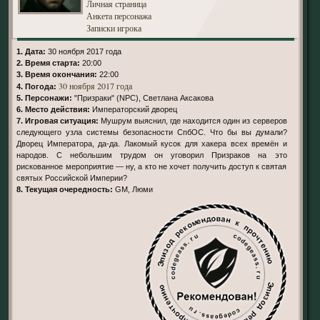
Личная страница
Анкета персонажа
Записки игрока
1. Дата:
30 ноября 2017 года
2. Время старта:
20:00
3. Время окончания:
22:00
30 ноября 2017 года
4. Погода:
5. Персонажи:
"Призраки" (NPC), Светлана Аксакова
6. Место действия:
Императорский дворец
7. Игровая ситуация:
Мушрум выяснил, где находится один из серверов
следующего узла системы безопасности СпбОС. Что бы вы думали?
Дворец Императора, да-да. Лакомый кусок для хакера всех времён и
народов. С небольшим трудом он уговорил Призраков на это
рискованное мероприятие — ну, а кто не хочет получить доступ к святая
святых Российской Империи?
8. Текущая очередность:
GM, Люми