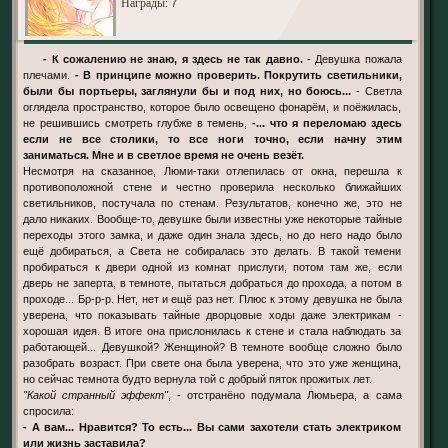
Награды
: 7
- К сожалению не знаю, я здесь не так давно.
- Девушка пожала
плечами.
- В принципе можно проверить. Покрутить светильники,
были бы портьеры, заглянули бы и под них, но боюсь...
- Светла
оглядела пространство, которое было освещено фонарём, и поёжилась,
не решившись смотреть глубже в темень,
-... что я переломаю здесь
если не все столики, то все ноги точно, если начну этим
заниматься. Мне и в светлое время не очень везёт.
Несмотря на сказанное, Люми-таки отлепилась от окна, перешла к
противоположной стене и честно проверила несколько ближайших
светильников, постучала по стенам. Результатов, конечно же, это не
дало никаких. Вообще-то, девушке были известны уже некоторые тайные
переходы этого замка, и даже один знала здесь, но до него надо было
ещё добираться, а Света не собиралась это делать. В такой темени
пробираться к двери одной из комнат прислуги, потом там же, если
дверь не заперта, в темноте, пытаться добраться до прохода, а потом в
проходе... Бр-р-р. Нет, нет и ещё раз нет. Плюс к этому девушка не была
уверена, что показывать тайные дворцовые ходы даже электрикам -
хорошая идея. В итоге она прислонилась к стене и стала наблюдать за
работающей... Девушкой? Женщиной? В темноте вообще сложно было
разобрать возраст. При свете она была уверена, что это уже женщина,
но сейчас темнота будто вернула той с добрый пяток прожитых лет.
"Какой странный эффект"
, - отстранёно подумала Люмьера, а сама
спросила:
- А вам... Нравится? То есть... Вы сами захотели стать электриком
или жизнь заставила?