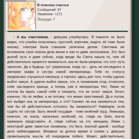
В поисках счастья
Сообщений:
97
Уважение:
+171
Награды
: 7
- А вы счастливая,
- девушка улыбнулась. В темноте не было
видно, что улыбка получилась грустной, впрочем, видеть её тоже было
некому, электрик была слишком увлечена делом. Светлана же
вспомнила свои поиски дела жизни и как-то даже затосковала. Это был
долгий путь и даже сейчас, кода вроде бы Света нашла то, чем ей
действительно нравится заниматься, она не была уверена, что этот путь
закончен. Да и будешь тут уверенным, когда ты - дочь не последнего в
империи графа и сестра самой императрицы. Тебе по статусу
предписано слушаться папеньку и торчать здесь для того, чтобы удачно
выйти замуж. А удачно выйти замуж, это, в понимании отца, отхватить
себе наследного принца, а теперь уже и императора. Нет, Люми не
хотела бы врать самой себе и говорить, что не хочет замуж. Хочет,
конечно. Но по любви, а не потому, что жених престижный. Да и потом,
вот выйдет она за императора, и что? Сможет ли она заниматься тем,
чем бы ей действительно хотелось бы заниматься? Наврядли, если
судить по сестре. Быть женой государя - тоже нелёгкий труд. Люмьера,
конечно, не знала, насколько нелёгкий, но, глядя на Элиз, могла
примерно представить. А, глядя сейчас на эту женщину, Люми с
некоторой даже завистью понимала, что быть знатной дамой - вообще
дело неблагодарное. Впервые за долгое время в голове у девушки
промелькнула мысль об очередном побеге. Может, действительно,