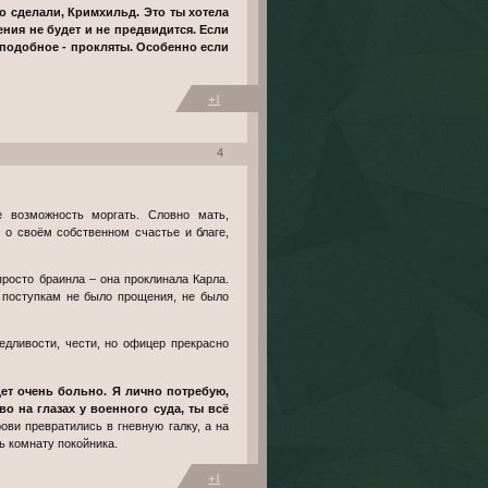
ения не будет и не предвидится. Если
т подобное - прокляты. Особенно если
+1
4
 о своём собственном счастье и благе,
просто браинла – она проклинала Карла.
 поступкам не было прощения, не было
дет очень больно. Я лично потребую,
во на глазах у военного суда, ты всё
рови превратились в гневную галку, а на
ь комнату покойника.
+1