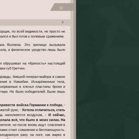
+3
6
вался и был готов к полевым сражениям.
ана Воллена. Это зрелище вызывала
вола, и физическое уродство лишь было
ами губ Гретчен.
ения в Намибии. Искарёженные тела,
азорванные в клочья пластины брони и
отери. Не было победителей. Были лишь
 привести войска Германии к победе,
-
жатой руке, -
Хотела отличиться, стать
дь наполняется воздухом, -
И сейчас,
елала всё, что было в моих силах. На
енителя, но после вновь ищут спасения в
ловами стоит сожаление и беспомощность.
азодранную рану на ноге, как жарко в