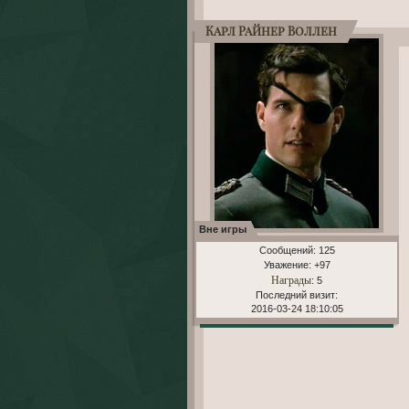
Карл Райнер Воллен
Вне игры
Сообщений:
125
Уважение:
+97
Награды
: 5
Последний визит:
2016-03-24 18:10:05