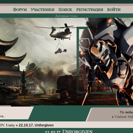
Форум
Участники
Поиск
Регистрация
Войти
Активные темы
По любы
сь
Vladimir Ma
.
к
IV. Unity
»
22.10.17. Unforgiven
22.10.17. Unforgiven