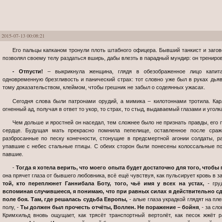
2015-07-13 00:08:21
Его пальцы капканом тронули плоть штабного офицера. Бывший танкист и заговорщик, по всей видимости, не просто не
позволял своему телу раздаться вширь, дабы влезть в парадный мундир: он трениро
- Отпусти!
– выкрикнула женщина, глядя в обезображенное лицо капит
одновременную брезгливость и панический страх: тот словно уже был в руках дья
тому доказательством, клеймом, чтобы грешник не забыл о содеянных ужасах.
Сегодня слова были патронами орудий, а мимика – килотоннами тротила. Карл обрушивал на «Крепость» настоящий
огненный ад, получая в ответ то укор, то страх, то стыд, выдаваемый глазами и уголк
Чем дольше и яростней он наседал, тем сложнее было не признать правды, его правды, бившей генерал-майора в самое
сердце. Будущая мать прекрасно помнила пепелище, оставленное после сраж
разбросанные по песку конечности, стонущие в предсмертной агонии солдаты, р
упавшие с небес стальные птицы. С обеих сторон были понесены колоссальные п
павшие.
-
Тогда я хотела верить, что моего опыта будет достаточно для того, чтобы
она прячет глаза от бывшего любовника, всё ещё чувствуя, как пульсирует кровь в за
той, кто переплюнет Ганнибала Боту, того, чьё имя у всех на устах,
- гру
вспоминая случившееся, я понимаю, что при равных силах я действительно сд
поле боя. Там, где решалась судьба Европы,
- алые глаза украдкой глядят на пл
полу, -
Ты должен был прочесть отчёты, Воллен. Не поражение – бойня
, - за с
Кримхильд вновь ощущает, как трясёт транспортный вертолёт, как песок жжёт р