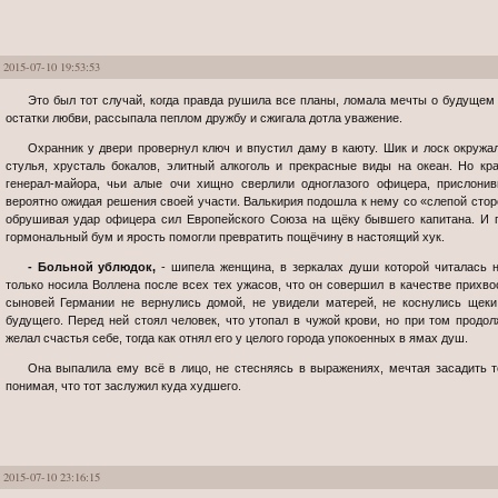
2015-07-10 19:53:53
Это был тот случай, когда правда рушила все планы, ломала мечты о будущем счастье, семье, детях, прогоняла прочь
остатки любви, рассыпала пеплом дружбу и сжигала дотла уважение.
Охранник у двери провернул ключ и впустил даму в каюту. Шик и лоск окружали офицеров Германии: резные стойки и
стулья, хрусталь бокалов, элитный алкоголь и прекрасные виды на океан. Но к
генерал-майора, чьи алые очи хищно сверлили одноглазого офицера, прислонив
вероятно ожидая решения своей участи. Валькирия подошла к нему со «слепой сторо
обрушивая удар офицера сил Европейского Союза на щёку бывшего капитана. И 
гормональный бум и ярость помогли превратить пощёчину в настоящий хук.
- Больной ублюдок,
- шипела женщина, в зеркалах души которой читалась н
только носила Воллена после всех тех ужасов, что он совершил в качестве прихв
сыновей Германии не вернулись домой, не увидели матерей, не коснулись щек
будущего. Перед ней стоял человек, что утопал в чужой крови, но при том продол
желал счастья себе, тогда как отнял его у целого города упокоенных в ямах душ.
Она выпалила ему всё в лицо, не стесняясь в выражениях, мечтая засадить тому пулю прямиком в лоб, но отчаянно
понимая, что тот заслужил куда худшего.
2015-07-10 23:16:15