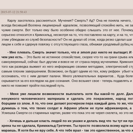
2015-07-12 21:58:43
Карлу захотелось рассмеяться. Мучения? Смерть? Ад? Она не поняла ничего, вопреки военной карьере сохранив этот
всегда бесивший Воллена лицемерный идеализм, позволяющий спокойно жить, не за
чужие смерти. Вот только ему было особенно обидно слышать это от нее. Почем
серьезно относится к Кримхильд, несмотря на то, что поставлено на карту, и на то, ч
этим ублюдкам из служб безопасности? Он не думал об этом, когда резко сделал шаг 
лицом к себе и сдернув повязку с отсутствующего глаза, обнажая уродливый рубец на
- Мне плевать. Смерть значит только, что
в этот раз
никто не вытащит. И 
чем уже есть.
- Это было не истинное спокойствие, скорее что-то на грани срыва или
самоуверенный, сейчас был другим и вовсе не от страха перед мучениями. Кримхильд
того как разведка выжмет из него информацию своими методами, электрический сту
самым плохим завершением. Возможно, он будет одним из тех, кому рефрен убьет мо
осознавать, что с ним делают палачи. Много увлекательных вариантов... Куда бол
скрывается за его взглядом на дне сознания. Оно возьмет свое - теперь подавлять и 
никто не поможет пройти последний путь.
- Меня уже лишили возможности выплатить хотя бы какой-то долг. Дальше останется просто избавиться от
ненужного человеческого материала и сделать это покрасивее, народ п
борцами со злом. А то, что они делают росчерком пера каждый день то же, что
думаешь о том, что твоих солдат в Африке убили не пули африканеров, а 
Усмешка Смерти со старинных картин, разве что пока это не череп скелета, но это не
- Хочешь и дальше класть людей по их указке и делать вид что ты тут ни при чем, ибо сделала все, что могла? Ни
хрена ты не сделала, Кримхильд Гретечен. Ты просто позволила всему идти ка
мараешь. Я хотя бы не вру себе. А что тебе врал - так это единственное, за что