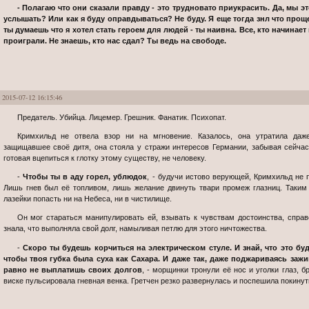
- Полагаю что они сказали правду - это трудновато приукрасить. Да, мы это сделали, Кримхильд. Это ты хотела
услышать? Или как я буду оправдываться? Не буду. Я еще тогда знл что прощ
ты думаешь что я хотел стать героем для людей - ты наивна. Все, кто начинае
проиграли. Не знаешь, кто нас сдал? Ты ведь на свободе.
2015-07-12 16:15:46
Предатель. Убийца. Лицемер. Грешник. Фанатик. Психопат.
Кримхильд не отвела взор ни на мгновение. Казалось, она утратила даже возможность моргать. Словно мать,
защищавшее своё дитя, она стояла у стражи интересов Германии, забывая сейчас
готовая вцепиться к глотку этому существу, не человеку.
-
Чтобы ты в аду горел, ублюдок
, - будучи истово верующей, Кримхильд не 
Лишь гнев был её топливом, лишь желание двинуть твари промеж глазниц. Таким
лазейки попасть ни на Небеса, ни в чистилище.
Он мог стараться манипулировать ей, взывать к чувствам достоинства, справедливости, чести, но офицер прекрасно
знала, что выполняла свой долг, намыливая петлю для этого ничтожества.
-
Скоро ты будешь корчиться на электрическом стуле. И знай, что это бу
чтобы твоя губка была суха как Сахара. И даже так, даже поджариваясь зажи
равно не выплатишь своих долгов
, - морщинки тронули её нос и уголки глаз, б
виске пульсировала гневная венка. Гретчен резко развернулась и поспешила покинут