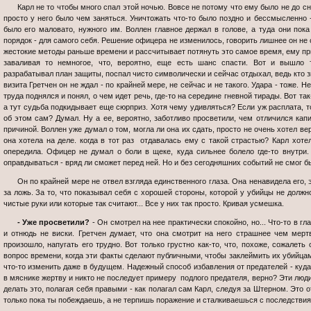
Карл не то чтобы много спал этой ночью. Вовсе не потому что ему было не до сна, тут усталость еще возьмет свое - нет,
просто у него было чем заняться. Уничтожать что-то было поздно и бессмысленно 
было его маловато, нужного им. Воллен главное держал в голове, а туда они пока
порядок - для самого себя. Решение офицера не изменилось, говорить лишнее он не 
жестокие методы раньше времени и рассчитывает потянуть это самое время, ему прид
заваливая то немногое, что, вероятно, еще есть шанс спасти. Вот и вышло 
разрабатывал план защиты, поспал чисто символически и сейчас отдыхал, ведь кто з
визита Гретчен он не ждал - по крайней мере, не сейчас и не такого. Удара - тоже. Н
труда поднялся и понял, о чем идет речь, где-то на середине гневной тирады. Вот так
а тут судьба подкидывает еще сюрприз. Хотя чему удивляться? Если уж расплата, то
об этом сам? Думал. Ну а ее, вероятно, заботливо просветили, чем отличился капи
причиной. Воллен уже думал о том, могла ли она их сдать, просто не очень хотел вери
она хотела на деле. когда в тот раз отдавалась ему с такой страстью? Карл хотел
опередила. Офицер не думал о боли в щеке, куда сильнее болело где-то внутри
оправдываться - вряд ли сможет перед ней. Но и без сегодняшних событий не смог б
Он по крайней мере не отвел взгляда единственного глаза. Она ненавидела его, это было очевидно, и в первую очередь -
за ложь. За то, что показывал себя с хорошей стороны, которой у убийцы не должн
чистые руки или которые так считают... Все у них так просто. Кривая усмешка.
- Уже просветили?
- Он смотрел на нее практически спокойно, но... Что-то в 
и отнюдь не виски. Гретчен думает, что она смотрит на него страшнее чем мерт
произошло, напугать его трудно. Вот только грустно как-то, что, похоже, сожалеть 
вопрос времени, когда эти факты сделают публичными, чтобы заклеймить их убийца
что-то изменить даже в будущем. Надежный способ избавления от предателей - куда
в мяснике жертву и никто не последует примеру подлого предателя, верно? Эти люди
делать это, полагая себя правыми - как полагал сам Карл, следуя за Штерном. Это 
только пока ты побеждаешь, а не терпишь поражение и сталкиваешься с последствия