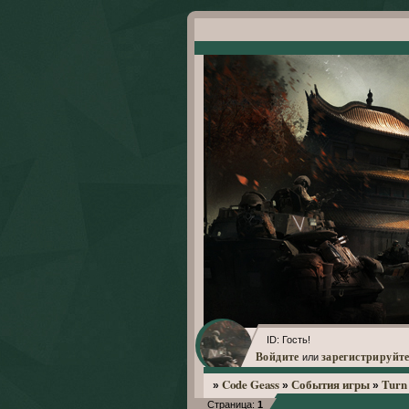
ID: Гость!
Войдите
зарегистрируйте
или
Code Geass
События игры
Turn 
»
»
»
Страница:
1