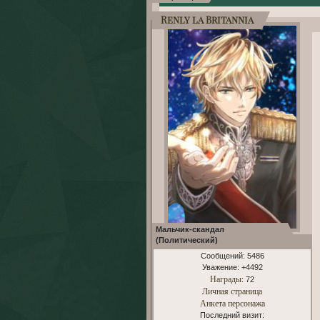
Renly la Britannia
Мальчик-скандал
(Политический)
Сообщений:
5486
Уважение:
+4492
Награды
: 72
Личная страница
Анкета персонажа
Последний визит: