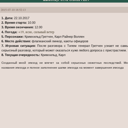
2015-07-10 18:52:13
1. Дата:
22.10.2017
2. Время старта:
10.00
3. Время окончания:
12.00
+19, ясно, сильный ветер
4. Погода:
5. Персонажи:
Кримхильд Гретчен, Карл Райнер Воллен
6. Место действия:
флагманский линкор, каюты офицеров
7. Игровая ситуация:
После разговора с Тилем генерал Гретчен узнает не сам
серьезный разговор, который может оказаться хуже любого допроса с пристрастием.
8. Текущая очередность:
Кримхильд, Карл
Созданный мной эпизод не влечет за собой серьезных сюжетных последствий. Мной гарантируется соответствие шаблону
названия эпизода и полное заполнение шапки эпизода на момент завершения эпизода