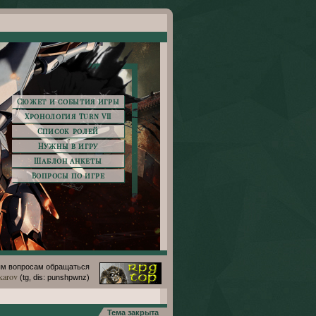
Сюжет и события игры
Хронология Turn VII
Список ролей
Нужны в игру
Шаблон анкеты
Вопросы по игре
м вопросам обращаться
karov
(tg, dis: punshpwnz)
Тема закрыта