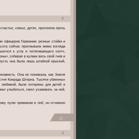
2
расота сейчас проплывала мимо взгляда
шегося к углу и потягивающего скотч,
ны», собирая в кулаки весь свой гнев и
пусть она была лишь штабной крыской,
енависть. Она не понимала, как Земля
остня Конрада Штерна. Тысячи убиенных
и любимой, были потеряны для детей и
жал улыбаться, смел ухаживать за ней,
+2
3