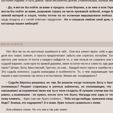
пустынях Африки. И путь домой, такой бесконечно долгий, утомительный, полный ли
- Да, я могла бы пойти за вами и предать огню Берлин, а за ним и всю Ге
могла бы пойти за вами, разрывая страну на части кровавой войной, кладя б
землёй матерей и отцов, чтобы потом по их останкам маршировали войск
грудь воздуха, и с силой отвечает предателю -
Но я слишком люблю свой дом, ч
кострище ваших амбиций!
2015-07-15 23:47:21
Нет. Все же он не настолько ошибался в ней... Они все умеют врать себе и другим, но все же все кто чего-то стоит, на
деле все знают, помнят, и просто предпочитают забыть или спрятать поглубже. Тол
прятать уже нельзя. И почти у каждого найдется то, о чем нельзя не сожалеть или 
худший вариант, хуже идти по кривой дорожке, имея остатки чести и совести, иди даж
таких? Штерн, Бота, Крестовский, Гретчен, он сам... Каждый несет грехи и ошибки не
Это судьба военного, судьба командира в особенности. То, о чем окружающие пр
героев и преступников так легко и естественно. Можно им позавидовать?
- Судьба Европы решалась не там. Ее решили когда толкнули Боту к британцам, а тебя натравили на него. Ты
понимаешь? Решают стариканы в уютных кабинетах, не понимающие, что 
наказывают за поражения таких как ты и твои солдаты. В лучшем случае вас п
равно, а выжившим - не нужно, после того что было. Награда или кара от тех, 
кому плевать.
- Карл сам как будто сплюнул, -
Тебя когда-нибудь приказом свер
беде? Знаешь это ощущение? А я знаю. Хуже только сражаться с ними.
Или убивать своих. Но это они и так уже знают.