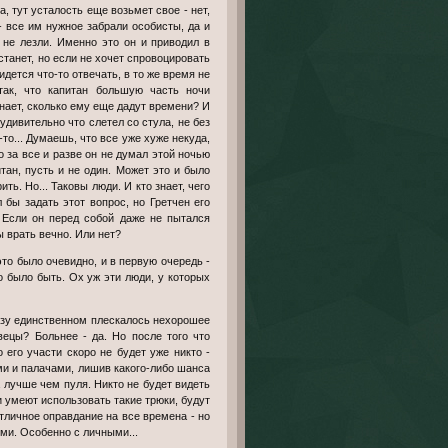
- все им нужное забрали особисты, да и
 не лезли. Именно это он и приводил в
станет, но если не хочет спровоцировать
ется что-то отвечать, в то же время не
так, что капитан большую часть ночи
нает, сколько ему еще дадут времени? И
еудивительно что слетел со стула, не без
-то... Думаешь, что все уже хуже некуда,
 за все и разве он не думал этой ночью
тан, пусть и не один. Может это и было
ть. Но... Таковы люди. И кто знает, чего
 бы задать этот вопрос, но Гретчен его
. Если он перед собой даже не пытался
ы врать вечно. Или нет?
о было быть. Ох уж эти люди, у которых
глазу единственном плескалось нехорошее
вецы? Больнее - да. Но после того что
о его участи скоро не будет уже никто -
ми и палачами, лишив какого-либо шанса
 лучше чем пуля. Никто не будет видеть
 умеют использовать такие трюки, будут
отличное оправдание на все времена - но
ми. Особенно с личными...