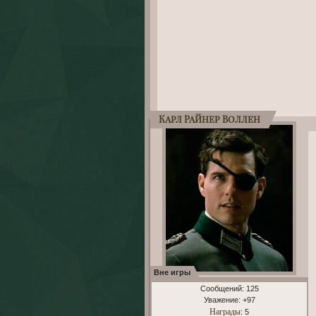
Карл Райнер Воллен
Вне игры
Сообщений:
125
Уважение:
+97
Награды
: 5