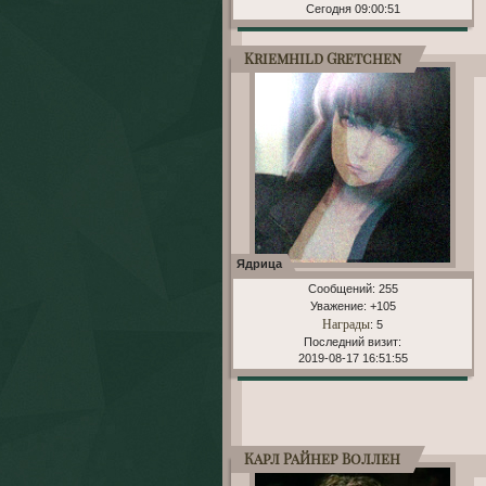
Сегодня 09:00:51
Kriemhild Gretchen
Ядрица
Сообщений:
255
Уважение:
+105
Награды
: 5
Последний визит:
2019-08-17 16:51:55
Карл Райнер Воллен