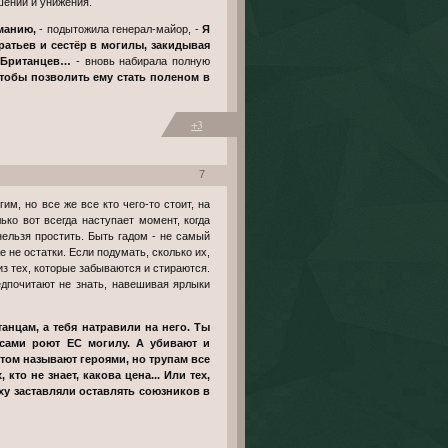
шений и унижения.
рманию,
- подытожила генерал-майор, -
Я
ратьев и сестёр в могилы, закидывая
а Британцев…
- вновь набирала полную
тобы позволить ему стать поленом в
+3
7
ько вот всегда наступает момент, когда
нельзя простить. Быть гадом - не самый
е не остатки. Если подумать, сколько их,
 из тех, которые забываются и стираются.
едпочитают не знать, навешивая ярлыки
сами роют ЕС могилу. А убивают и
отом называют героями, но трупам все
кто не знает, какова цена... Или тех,
ху заставляли оставлять союзников в