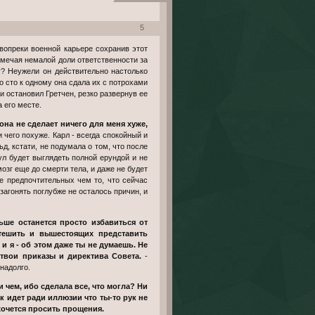
5
мечая немалой доли ответственности за
у? Неужели он действительно настолько
то сто к одному она сдала их с потрохами
и остановил Гретчен, резко развернув ее
 его месте.
она не сделает ничего для меня хуже,
 чего похуже. Карл - всегда спокойный и
, кстати, не подумала о том, что после
л будет выглядеть полной ерундой и не
зг еще до смерти тела, и даже не будет
ее предпочтительных чем то, что сейчас
загонять поглубже не осталось причин, и
отешить и вышестоящих представить
 и я - об этом даже ты не думаешь. Не
твои приказы и директива Совета.
-
надолго.
к идет ради иллюзии что ты-то рук не
 хочется просить прощения.