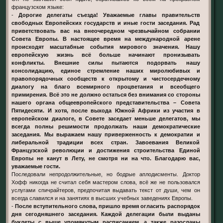
французском языке:
-
Дорогие делегаты съезда! Уважаемые главы правительств
свободных Европейских государств и иные гости заседания. Рад
приветствовать вас на внеочередном чрезвычайном собрании
Совета Европы. В настоящее время на международной арене
происходят масштабные события мирового значения. Нашу
европейскую жизнь всё больше начинают пронизывать
конфликты. Внешние силы пытаются подорвать нашу
консолидацию, единое стремление наших миролюбивых и
правопорядочных сообществ к открытому и чистосердечному
диалогу на благо всемирного процветания и всеобщего
примирения. Всё это не должно остаться без внимания со стороны
нашего органа общеевропейского представительства – Совета
Пятидесяти. И хотя, после выхода Южной Африки из участия в
европейском диалоге, в Совете заседает меньше делегатов, мы
всегда полны решимости продолжать наши демократические
заседания. Мы выражаем нашу приверженность к демократии и
либеральной традиции всех стран. Завоевания Великой
Французской революции и достижения строительства Единой
Европы не канут в Лету, не смотря ни на что. Благодарю вас,
уважаемые гости.
Последовали непродолжительные, но бодрые аплодисменты. Доктор
Хофф никогда не считал себя мастером слова, всё же не пользовался
услугами спичрайтеров, предпочитая выдавать текст от души, чем он
всегда славился и на занятиях в высших учебных заведениях Европы.
-
После вступительного слова, пришло время огласить распорядок
дня сегодняшнего заседания. Каждой делегации были выданы
буклеты с выше упомянутым расписанием, а также разосланы