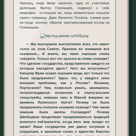
Наконец, когда Фрам закончил, один из участников
делегации, Виктор Голенищев, подвинул к себе
микрофон - остальные же, лишь внимательно слушали
своего товарища. Даже Валентин Потапов, сложив руки
на груди, молчал, обратив заинтересованный взгляд на
Голенищева.
— Мы выслушали выступления всех, кто имеет
голос на этом Совете. Приняли во внимание всё
сказанное... И знаете, вы такие хорошие слова
говорите. Только вот что кроется за этими словами?
Что сделали государства, представители каждого из
которых находятся здесь? Чего вы испугались?
Канцлер Фрам сказал хорошие вещи, вот только что
было предпринято? Здесь что, у каждого свои
внешние проблемы, как у России? Испания,
Португалия? Чем, позвольте узнать, занимались
полулегендарные испанские и португальские
спецслужбы, сеявшие хаос в Южной Америке во
времена Латинского бунта? Почему не были
предприняты попытки оказания помощи? Чем таким
важным была заняты Голландия? Почему
Швейцария продолжает придерживаться традиций
военного нейтралитета, когда весь мир трещит по
швам? Ваши государства уже давно погрязли в
коррупции, и красивые слова о единстве Европы