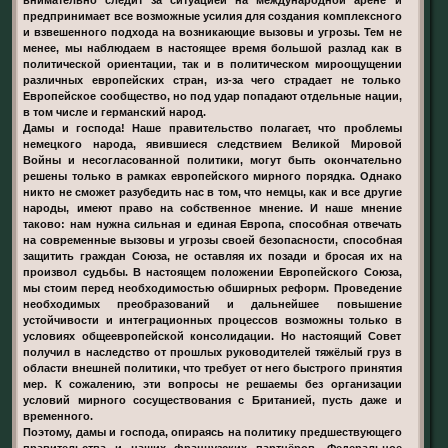
предпринимает все возможные усилия для создания комплексного
и взвешенного подхода на возникающие вызовы и угрозы. Тем не
менее, мы наблюдаем в настоящее время большой разлад как в
политической ориентации, так и в политическом мироощущении
различных европейских стран, из-за чего страдает не только
Европейское сообщество, но под удар попадают отдельные нации,
в том числе и германский народ.
Дамы и господа! Наше правительство полагает, что проблемы
немецкого народа, явившиеся следствием Великой Мировой
Войны и несогласованной политики, могут быть окончательно
решены только в рамках европейского мирного порядка. Однако
никто не сможет разубедить нас в том, что немцы, как и все другие
народы, имеют право на собственное мнение. И наше мнение
таково: нам нужна сильная и единая Европа, способная отвечать
на современные вызовы и угрозы своей безопасности, способная
защитить граждан Союза, не оставляя их позади и бросая их на
произвол судьбы. В настоящем положении Европейского Союза,
мы стоим перед необходимостью обширных реформ. Проведение
необходимых преобразований и дальнейшее повышение
устойчивости и интеграционных процессов возможны только в
условиях общеевропейской консолидации. Но настоящий Совет
получил в наследство от прошлых руководителей тяжёлый груз в
области внешней политики, что требует от него быстрого принятия
мер. К сожалению, эти вопросы не решаемы без организации
условий мирного сосуществования с Британией, пусть даже и
временного.
Поэтому, дамы и господа, опираясь на политику предшествующего
правительства и наших французских партнёров, Федеральное