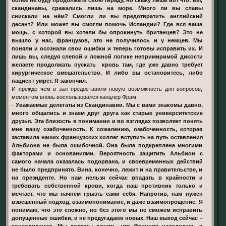
скандинавы, сражались лишь на море. Много ли вы славы
снискали на нём? Смогли ли вы предотвратить английский
десант? Или может вы смогли помочь Исландии? Где вся ваша
мощь, с которой вы хотели бы опрокинуть британцев? Это не
вышло у нас, французов, это не получилось и у немцев. Мы
поняли и осознали свои ошибки и теперь готовы исправить их. И
лишь вы, следуя слепой и ложной логике непримиримой дикости
желаете продолжать пускать кровь там, где уже давно требует
хирургическое вмешательство. И либо вы остановитесь, либо
пациент умрёт. Я закончил.
И прежде чем в зал предоставили новую возможность для вопросов,
моментом вновь воспользовался канцлер Фрам:
-
Уважаемые делегаты из Скандинавии. Мы с вами знакомы давно,
много общались и знаем друг друга как старые университетские
друзья. Эта близость в понимании и во взглядах позволяет понять
мне вашу озабоченность. К сожалению, озабоченность, которая
заставила наших французских коллег вступить на путь оставления
Альбиона не была ошибочной. Она была подкреплена многими
факторами и основаниями. Вероятность защитить Альбион с
самого начала оказалась подорвана, и своевременных действий
не было предпринято. Вина, конечно, лежит и на правительстве, и
на президенте. Но нам нельзя сейчас впадать в крайности и
требовать собственной крови, когда наш противник только и
мечтает, что мы начнём грызть сами себя. Напротив, нам нужен
взвешенный подход, взаимопонимание, и даже взаимопрощение. Я
понимаю, что это сложно, но без этого мы не сможем исправить
допущенные ошибки, и не предугадаем новых. Наш выход сейчас –
консолидация. Мы должны понять, что Франция находилась в