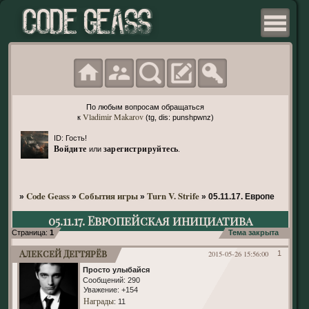
По любым вопросам обращаться
Vladimir Makarov
к
(tg, dis: punshpwnz)
ID: Гость!
Войдите
зарегистрируйтесь
или
.
Code Geass
События игры
Turn V. Strife
»
»
»
»
05.11.17. Европейская и
05.11.17. Европейская инициатива
Страница:
1
Тема закрыта
Алексей Дегтярёв
2015-05-26 15:56:00
1
Просто улыбайся
Сообщений:
290
Уважение:
+154
Награды
: 11