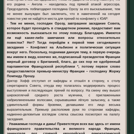
его родина – Ангола – находилась под прямой атакой агрессора.
Председатель поблагодарил господина Орозу за его высказывание, тем
не менее вынужден был заключить, что в намеченной на сегодня
повестке уже не найдётся места для прений по конфликту с ЮАР:
-
Тем не менее, господин Орозу, завтрашнее заседание Совета,
которое будет проходить в стандартном режиме, предоставит вам
возможность высказаться по этому поводу. Благодарю. Имеются
ли ещё какие-либо замечания или вопросы относительно
повестки? Нет? Тогда перейдём к первой теме сегодняшнего
заседания – Конфликт на Альбионе и политическая ситуация
вокруг него. Поскольку, поднимая данную тему, в первую очередь
мы имеем в виду, конечно же, подписанный президентом Франции
мирный договор с Британией, благо, до сих пор не одобренный
парламентом Французской республики *, потому первое слово
предоставляется премьер-министру Франции – господину Жоржу
Помпиду. Прошу.
Доктор Хофф отступил от кафедры и отошёл в сторону, к столу
секретариата Совета, откуда ему полагалось модерировать процесс
выступления и последующих прений по вопросу. На смену ему вышел
широкоплечий среднего роста мужчина, с приглаженными
набриолиненными волосами, скрывавшими лёгкую залысину, а также
удивительной формы бровями, делавшими его лицо весьма
выразительным. Премьер расположив руки по сторонам кафедры,
надменно-деловитым взглядом слегка свысока посмотрел на палату
заседания.
-
Уважаемые господа и дамы! Приветствую всех вас здесь от имени
французского правительства и великого народа Франции,
зачинателя дел славной европейской демократической