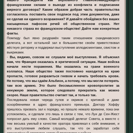
французскими силами о выходе из конфликта и подписании
мирного договора? Каким образом добрая часть правительства
согласилось поставить свои подписи под этим документом, даже
не сделав ни единого возражения? И давайте обойдёмся без ваших
насыщенных пафосом речей об общественном страхе. Нет
никакого страха во французском обществе! Дайте нам конкретные
факты.
Помпиду был явно раздражён таким отношением скандинавского
делегата, а вот остальной зал в большинстве своём приветствовал
жёсткую риторику и поддержал выступление аплодисментами, свистом и
выкриками.
-
Вы, видимо, совсем не слушали моё выступление. Я объяснил
вам, что Франция оказалась в критической ситуации. Наши войска
начали нести поражения. Мы оказались на грани военного
коллапса. Наше общество также постоянно находится на краю
пропасти, готовое разразиться гневом и начать требовать крови.
Не потому, что мы сдаём Альбион, а потому, что мы могли потерять
там всю армию. Это было бессмысленное кровопролитие за
ненужную землю, которое следовало прекратить как можно
скорее. Наше правительство считает так, и только так.
Последовала новая череда гулов и окриков с критикой и даже
оскорблениями в адрес французского премьера. Доктору Хоффу
пришлось призвать зал к порядку, но прошло немало времени, пока они
успокоились, и сделали это лишь в связи с тем, что Луи де Сен-Жюст
попросил дать ему слово. Самый молодой делегат Совета, а вместе с
тем весьма умелый в качестве оратора привлекал к себе внимание, и
его выступления любили слушать, так что он заработал себе
определённый авторитет, который пригодился и сейчас.