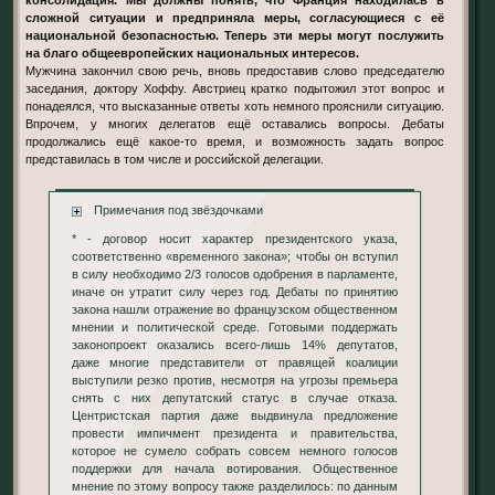
сложной ситуации и предприняла меры, согласующиеся с её
национальной безопасностью. Теперь эти меры могут послужить
на благо общеевропейских национальных интересов.
Мужчина закончил свою речь, вновь предоставив слово председателю
заседания, доктору Хоффу. Австриец кратко подытожил этот вопрос и
понадеялся, что высказанные ответы хоть немного прояснили ситуацию.
Впрочем, у многих делегатов ещё оставались вопросы. Дебаты
продолжались ещё какое-то время, и возможность задать вопрос
представилась в том числе и российской делегации.
Примечания под звёздочками
* - договор носит характер президентского указа,
соответственно «временного закона»; чтобы он вступил
в силу необходимо 2/3 голосов одобрения в парламенте,
иначе он утратит силу через год. Дебаты по принятию
закона нашли отражение во французском общественном
мнении и политической среде. Готовыми поддержать
законопроект оказались всего-лишь 14% депутатов,
даже многие представители от правящей коалиции
выступили резко против, несмотря на угрозы премьера
снять с них депутатский статус в случае отказа.
Центристская партия даже выдвинула предложение
провести импичмент президента и правительства,
которое не сумело собрать совсем немного голосов
поддержки для начала вотирования. Общественное
мнение по этому вопросу также разделилось: по данным