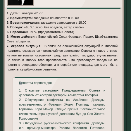
1. Дата:
5 ноября 2017 г.
2. Время старта:
заседание начинается в 10.00
3. Время окончания:
заседание завершится в 18.00
4. Погода:
+10 °С, ясно, без осадков, ветер слабый
5. Персонажи:
NPC (представители Совета)
6. Место действия:
Европейский Союз, Франция, Париж. Штаб-квартира
Совета Европы.
7. Игровая ситуация:
В связи со сложившейся ситуацией в мировой
политике, созывается чрезвычайное заседание Совета с присутствием
на нем не только постоянных представителей от государств-участников,
но также и многих глав правительств. Это превращает заседание не
просто в очередное сборище, а в серьёзную площадку, где могут быть
приняты судьбоносные решения.
Повестка первого дня
1. Открытие заседания Председателем Совета и
делегатом от Австрии доктором Альбертом Хоффом.
2. Обсуждение конфликта на Альбионе. Доклады:
премьер-министр Франции Жорж Помпиду; канцлер
Германии Карл Майер. Общие прения. Заключительное
слово главы французской делегации Луи де Сен-Жюста.
Голосование
3. Обсуждение русско-китайского конфликта. Доклады:
и.о. премьер-министра России Валентин Потапова.