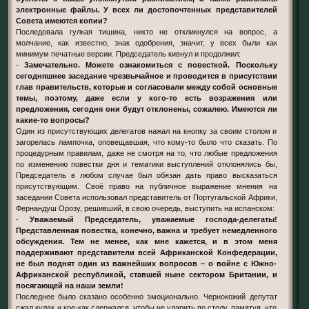
электронные файлы. У всех ли достопочтенных представителей
Совета имеются копии?
Последовала гулкая тишина, никто не откликнулся на вопрос, а
молчание, как известно, знак одобрения, значит, у всех были как
минимум печатные версии. Председатель кивнул и продолжил:
-
Замечательно. Можете ознакомиться с повесткой. Поскольку
сегодняшнее заседание чрезвычайное и проводится в присутствии
глав правительств, которые и согласовали между собой основные
темы, поэтому, даже если у кого-то есть возражения или
предложения, сегодня они будут отклонены, сожалею. Имеются ли
какие-то вопросы?
Один из присутствующих делегатов нажал на кнопку за своим столом и
загорелась лампочка, оповещавшая, что кому-то было что сказать. По
процедурным правилам, даже не смотря на то, что любые предложения
по изменению повестки дня и тематики выступлений отклонялись бы,
Председатель в любом случае был обязан дать право высказаться
присутствующим. Своё право на публичное выражение мнения на
заседании Совета использовал представитель от Португальской Африки,
Фернандуш Орозу, решивший, в свою очередь, выступить на испанском:
-
Уважаемый Председатель, уважаемые господа-делегаты!
Представленная повестка, конечно, важна и требует немедленного
обсуждения. Тем не менее, как мне кажется, и в этом меня
поддерживают представители всей Африканской Конфедерации,
не был поднят один из важнейших вопросов – о войне с Южно-
Африканской республикой, ставшей ныне сектором Британии, и
посягающей на наши земли!
Последнее было сказано особенно эмоционально. Чернокожий депутат
сжал кулак и кое-как сдержался, чтобы не ударить по столу, памятуя, что