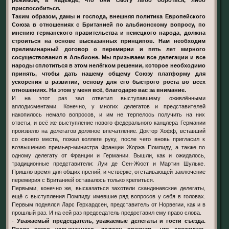
приспособиться.
Таким образом, дамы и господа, внешняя политика Европейского
Союза в отношениях с Британией по альбионскому вопросу, по
мнению германского правительства и немецкого народа, должна
строиться на основе высказанных принципов. Нам необходим
прелиминарный договор о перемирии и пять лет мирного
сосуществования в Альбионе. Мы призываем все делегации и все
народы сплотиться в этом нелёгком решении, которое необходимо
принять, чтобы дать нашему общему Союзу платформу для
ускорения в развитии, основу для его быстрого роста во всех
отношениях. На этом у меня всё, благодарю вас за внимание.
И на этот раз зал ответил выступавшему оживлёнными
аплодисментами. Конечно, у многих делегатов и представителей
накопилось немало вопросов, и им не терпелось получить на них
ответы, и всё же выступление нового федерального канцлера Германии
произвело на делегатов должное впечатление. Доктор Хофф, вставший
со своего места, пожал коллеге руку, после чего вновь пригласил к
возвышению премьер-министра Франции Жоржа Помпиду, а также по
одному делегату от Франции и Германии. Вышли, как и ожидалось,
традиционные представители: Луи де Сен-Жюст и Мартин Шульке.
Пришло время для общих прений, и четвёрке, отстаивающей заключение
перемирия с Британией оставалось только крепиться.
Первыми, конечно же, высказаться захотели скандинавские делегаты,
ещё с выступления Помпиду имевшие ряд вопросов у себя в головах.
Первым поднялся Ларс Герхардсен, представитель от Норвегии, как и в
прошлый раз. И на сей раз председатель предоставил ему право слова.
-
Уважаемый председатель, уважаемые делегаты и гости съезда.
После всего услышанного, должен признать, что сложилась