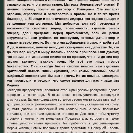
страшно за то, что с ними станет. Мы тоже боялись этой участи! И
именно поэтому пошли на договор с Империей. Эта империя
огромна, агрессивна и безжалостна к врагам, но в то же время
благородна. Её люди и политические лидеры чтят кодекс рыцаря и
священные узы договора. Мы добились для себя отсрочки и
возможности сплотить народ, возможности, сделать рывок
вперёд, дабы предстать перед противником, если он решит
штурмовать наши рубежи, во всеоружии, готовые дать отпор и
защитить свою землю. Вот чего мы добивались и смогли добиться!
И да, я понимаю, почему негодуют скандинавские делегаты. Те, кто
до сих пор живут в миру иллюзий своего прошлого. Они думают,
что времена и их воинов-викингов не прошли, что они до сих пор
играют какую-то важную роль. Но всё это лишь пустое
бахвальство. Они никогда бы не смогли помочь нам сдержать
британский натиск. Лишь Германия, наш самый главный, самый
надёжный союзник мог бы нам помочь. Но их помощь запоздала,
мы проиграли, и решили, что самое важное для нас – защитить
Родину.
Господин председатель правительства Французской республики сделал
перерыв на глоток воды. В то же время вновь усилились пересуды и
шум из зала. Делегат-швед даже встал со своего места порываясь дойти
до французского премьер-министра и показать ему скандинавскую силу.
И, хотя датский и норвежский его коллеги были с этим полностью
согласны, они все-таки сдержали его порыв. Для того, чтобы чуточку
угомонить коллег и не вмешивать Председателя, которому в таком
случае действительно пришлось бы прибегнуть к дисциплинарным
мерам Устава, немцы послали к троим делегатам с Северной Европы
своего человека, дабы тот их успокоил. Их не слишком мягкий разговор