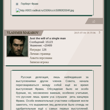
Герберт Фрам
+5
Vladimir Makarov
2015-07-04 18:35:06
3
Just the will of a single man
Сообщений:
15123
Уважение:
+20489
Награды
: 126
Личная страница
Анкета персонажа
Записки игрока
Русская делегация, лишь наблюдавшая за
выступлениями других членов Совета, начала
переговариваться между собой ещё во время
выступления Фрама. Обсуждение было не особо
бурным, но, несомненно важным, особенно учитывая,
что русские лишь краем уха слушали речь канцлера
Фрама. Особо внимательные участники собрания могли
заметить, что выражения лиц делегатов было отнюдь не
одобрительным ещё с самых первых выступлений.