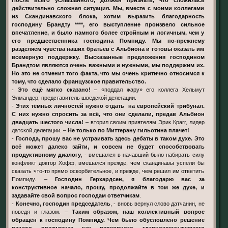
действительно сложная ситуация. Мы, вместе с моими коллегами
из Скандинавского блока, хотим выразить благодарность
господину Брандту ****, его выступление произвело сильное
впечатление, и было намного более стройным и логичным, чем у
его предшественника господина Помпиду. Мы по-прежнему
разделяем чувства наших братьев с Альбиона и готовы оказать им
всемерную поддержку. Высказанные предложения господином
Брандтом являются очень важными и нужными, мы поддержим их.
Но это не отменит того факта, что мы очень критично относимся к
тому, что сделало французское правительство.
-
Это ещё мягко сказано!
– «поддал жару» его коллега Хельмут
Элмандер, представитель шведской делегации.
-
Этих тёмных личностей нужно отдать на европейский трибунал.
С них нужно спросить за всё, что они сделали, предав Альбион
двадцать шестого числа!
– вторил своим приятелям Эрик Крагг, лидер
датской делегации. –
Не только по Миттерану гильотина плачет!
-
Господа, прошу вас не устраивать здесь дебаты в таком духе. Это
всё может далеко зайти, и совсем не будет способствовать
продуктивному диалогу
, - вмешался в начавший было набирать силу
конфликт доктор Хофф, вмешался прежде, чем скандинавы успели бы
сказать что-то прямо оскорбительное, и прежде, чем решил им ответить
Помпиду. –
Господин Герхардсен, я благодарю вас за
конструктивное начало, прошу, продолжайте в том же духе, и
задавайте свой вопрос господам ответчикам
.
-
Конечно, господин председатель
, - вновь вернул слово датчанин, не
поведя и глазом. –
Таким образом, наш коллективный вопрос
обращён к господину Помпиду. Чем было обусловлено решение
вашего президента как верховного главнокомандующего