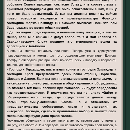
собрание Совета проходит согласно Уставу, и в соответствии с
принятым распорядком дня. Все были ознакомлены с ним, и ни у
кого не было возражений. И, как вы должны помнить, сейчас
право говорить находится у премьер-министра Франции
господина Жоржа Помпиду. Вы сможете высказать всё, что вам
будет сказать во время общих прений.
-
Да, господин председатель, я понимаю вашу позицию, и тем не
менее, если мне сейчас не дадут слово, то я и мои коллеги по
Скандинавскому блоку покинем это мероприятие вслед за
делегацией с Альбиона.
Вновь на местах начались волнения. Теперь уже к «дискуссии»
присоединились и немцы, до того сохранявшие молчание. Доктору
Хоффу в очередной раз пришлось призвать всех к порядку и попросить
тишины для собственного слова:
-
Господин Герхардсен, вы, и ваши коллеги господин Элмандер и
господин Крагг представляете здесь ваши страны, Норвегию,
Швецию и Данию. Если вы покинете здание вслед за делегатами, то
не сможете не только участвовать в общих прениях и обсуждениях,
но вместе с тем ваши позиции при голосовании будут определены
как «воздержавшиеся». И получится, что вы не только уйдёте с
общеевропейского съезда, где осуществляется диалог между
всеми странами-участницами Союза, но и откажетесь от
представительства собственных стран и отстаивания их
интересов. Господа, сделайте правильный выбор и займите свои
места, вам ещё будет дано право голоса.
Герхардсен обернулся к своим приятелям и, переговорив с ними с
минуту, сел обратно. Им определённо не хотелось терять свои голоса, а
учитывая, что в повестке дня значились чрезвычайно важные вопросы, в