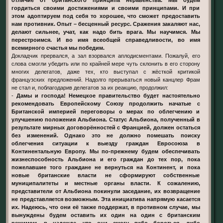
гордиться своими достижениями и своими принципами. И при
этом адоптируем под себя то хорошее, что сможет предоставить
нам противник. Опыт – бесценный ресурс. Сражения закаляют нас,
делают сильнее, учат, как надо бить врага. Мы научимся. Мы
перестроимся. И во имя всеобщей справедливости, во имя
всемирного счастья мы победим.
Докладчик прервался, а зал взорвался аплодисментами. Пожалуй, его
слова смогли убедить или по крайней мере чуть склонить в его сторону
многих делегатов, даже тех, кто выступал с жёсткой критикой
французских предложений. Надолго прерываться новый канцлер Фрам
не стал и, поблагодарив делегатов за их реакцию, продолжил:
-
Дамы и господа! Немецкое правительство будет настоятельно
рекомендовать Европейскому Союзу продолжить начатые с
Британской империей переговоры о мерах по облегчению и
улучшению положения Альбиона. Статус Альбиона, полученный в
результате мирных договорённостей с Францией, должен остаться
без изменений. Однако это не должно помешать поиску
облегчения ситуации к выезду граждан Евросоюза в
Континентальную Европу. Мы по-прежнему будем обеспечивать
жизнеспособность Альбиона и его граждан до тех пор, пока
пожелавшие того граждане не вернуться на Континент, и пока
новые британские власти не сформируют собственные
муниципалитеты и местные органы власти. К сожалению,
представители от Альбиона покинули заседание, их возвращение
не представляется возможным. Эта инициатива напрямую касается
их. Надеюсь, что они её также поддержат, в противном случае, мы
вынуждены будем оставить их один на один с британским
режимом, в надежде, что они смогу либо бороться, либо