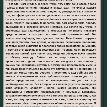
-
Господа! Вам угодно, я вижу, чтобы тот, кому дано здесь право
голоса и выступления, пришёл и сказал вам, что члены нашего
правительства сошли со стези мудрости, утвердили вас в мысли о
том, что французские власти сделали что-то не то и что-то не так.
Но вы действительно не видите большей части картины состояния
французского общества. Я полагаю, что вам необходима правда,
высказанная с осторожностью? Полагаю, вы хотели бы, чтобы я
обрисовал вам заблуждения, о которых вы не имеете никакого
представления, в которых погрязло моё правительство? Вы
знаете, мне ещё предстоит сделать доклад. Наш Комитет поручил
мне представить вам доклад о причинах серьёзного волнения,
которым было охвачено в последнее время общественное мнение.
Я сделаю этот доклад, и сообщу вам всё, что знаю. Но он последует
уже после прений, уже после того, когда мы обсудим всё и придём
к общему выводу. Сейчас же я могу сказать, что наше
правительство едино, оно осознает то, что делает, оно понимает,
почему так сложилась ситуация, почему всё повернулось именно
так. Наше правительство видело эту ситуацию, но у нас просто не
было сил отреагировать вовремя и переломить ход войны в свою
пользу. И современные наши действия служат именно для того,
чтобы предпринять, хоть и запоздавшие, но до сих пор
необходимые меры, без которых мы можем упустить последний
шанс сохранить свободу и волю нашего общего Союза! Мы
благодарны немецкому правительству и немецким делегатам,
которые понимают всю остроту и важность вопроса, они видят, как
и мы, картину целиком, и готовы, как и мы, приносить жертву во
имя нашего общего выздоровления, обновления и возрождения. Я
более не буду продолжать свою тираду, но скажу лишь вот что: вы,