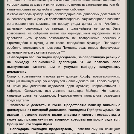
которых затрагивались и их интересы, то покинуть заседание значило бы
капитулировать перед любым решением собрания.
В свою очередь доктор Хофф поблагодарил скандинавских делегатов за
их благоразумие и, раз уж произошёл перерыв, задекларировал позицию
организационного комитета по поводу ухода делегатов от Альбиона:
делегация снималась со съезда, в дальнейшем не могла быть
возвращена на собрания иначе как единодушным одобрением всех
делегатов (что делало возможность их возвращения бесконечно
стремящейся к нулю), а их голос передаётся Франции. Последнее
особенно воодушевило премьера Помпиду, ведь теперь французская
делегация имела уже пять голосов ***
-
Благодарю вас, господин председатель, за оперативную реакцию
на выходку альбионской делегации. Я же полагаю своё
выступление законченным и уступаю кафедру следующему
докладчику
.
Сойдя с возвышения и пожав руку доктору Хоффу, премьер-министр
Франции покинул «сцену» и вернулся к своей делегации. В свою очередь
от немецкой делегации отделился один субъект, направившийся к
кафедре. Ожидалось выступление канцлера Майера. Но самого
канцлера здесь не оказалось. Недоразумение полагалось разрешить
председателю.
-
Уважаемые делегаты и гости. Представляю вашему вниманию
докладчика от немецкой делегации, господина Герберта Фрама. Он
выразит позицию своего правительства и своего государства, а
также даст разъяснения по вопросу, которым вы могли задаться.
Прошу вас, господин Фрам.
-
Благодарю, господин председатель
, - ответил ему на немецком
представитель Германского правительства, вице-канцлер и