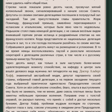
ними удалось найти общий язык.
Стрелки часов показали ровно десять часов, прозвучал мягкий
колокольный звонок, сигнализировавший о начале сессии Совета.
Депутаты со своими свитами-делегациями поспешили в полукруглый зал
заседаний. Там уже присутствовали главы правительств. Жорж
Помипиду, французский премьер, оживлённо переговаривался с
испанским и итальянским, которые были явно чем-то недовольны.
Рядышком стоял глава немецкой делегации, с не самым весёлым видом
внимавший горячим речам испанца и раздражённым ответам на них
французского коллеги. Когда представители их национальных делегация
прошли в зал, то и эти господа поспешили разойтись по своим местам.
Собравшимся дали ещё десять минут на размещение и успокоение. В то
же время немцы воспользовались паузой и разослали нескольких
секретарей к делегациям различных стран, в том числе и к русскому
премьер-министру Потапову
Через десять минут, как только в зале наступило более-менее
удовлетворяющее моменту спокойствие, на кафедру в центре зала
Доктор Альберт
вошёл делового вида мужчина лет пятидесяти на вид.
Хофф
, знаменитый австрийский медик, депутат парламента своей
страны, избранный главой делегации, а на первом заседании текущего
года выбранный практически единогласно Председателем сессий
Совета. Хотя он вёл себя вполне спокойно, благо, опыта в выступлениях
ему было не занимать, тем не менее, даже сквозь плотные линзы были
заметны небольшие признаки волнения. Поправив очки с толстой
оправой, он раскрыл папочку, что принёс с собой и достал несколько
бумажек. Доктор Хофф, пробежав мудрым взглядом по строчкам,
обратил глаза к залу, совсем утихшему в ожидании речи Председателя.
Он не заставил себя ждать, обратившись ко всем на прекрасном