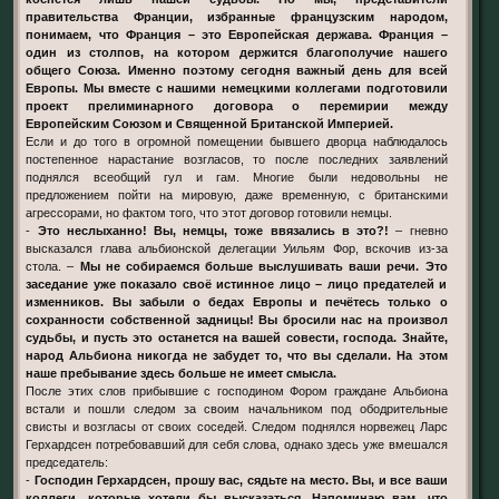
правительства Франции, избранные французским народом,
понимаем, что Франция – это Европейская держава. Франция –
один из столпов, на котором держится благополучие нашего
общего Союза. Именно поэтому сегодня важный день для всей
Европы. Мы вместе с нашими немецкими коллегами подготовили
проект прелиминарного договора о перемирии между
Европейским Союзом и Священной Британской Империей.
Если и до того в огромной помещении бывшего дворца наблюдалось
постепенное нарастание возгласов, то после последних заявлений
поднялся всеобщий гул и гам. Многие были недовольны не
предложением пойти на мировую, даже временную, с британскими
агрессорами, но фактом того, что этот договор готовили немцы.
-
Это неслыханно! Вы, немцы, тоже ввязались в это?!
– гневно
высказался глава альбионской делегации Уильям Фор, вскочив из-за
стола. –
Мы не собираемся больше выслушивать ваши речи. Это
заседание уже показало своё истинное лицо – лицо предателей и
изменников. Вы забыли о бедах Европы и печётесь только о
сохранности собственной задницы! Вы бросили нас на произвол
судьбы, и пусть это останется на вашей совести, господа. Знайте,
народ Альбиона никогда не забудет то, что вы сделали. На этом
наше пребывание здесь больше не имеет смысла.
После этих слов прибывшие с господином Фором граждане Альбиона
встали и пошли следом за своим начальником под ободрительные
свисты и возгласы от своих соседей. Следом поднялся норвежец Ларс
Герхардсен потребовавший для себя слова, однако здесь уже вмешался
председатель:
-
Господин Герхардсен, прошу вас, сядьте на место. Вы, и все ваши
коллеги, которые хотели бы высказаться. Напоминаю вам, что