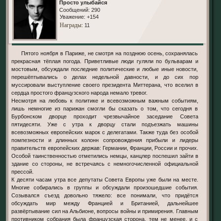
Просто улыбайся
Сообщений:
290
Уважение:
+154
Награды
: 11
Пятого ноября в Париже, не смотря на позднюю осень, сохранялась
прекрасная тёплая погода. Приветливые люди гуляли по бульварам и
мостовым, обсуждали последние политические и любые иные новости,
перешёптывались о делах недельной давности, и до сих пор
муссировали выступление своего президента Миттерана, что вселил в
сердца простого французского народа немало тревог.
Несмотря на любовь к политике и всевозможным важным событиям,
лишь немногие из парижан смогли бы сказать о том, что сегодня в
Бурбонском дворце проходит чрезвычайное заседание Совета
пятидесяти. Уже с утра к дворцу стали подъезжать машины
всевозможных европейских марок с делегатами. Также туда без особой
помпезности и длинных колонн сопровождения прибыли и лидеры
правительств европейских держав: Германии, Франции, России и прочих.
Особой таинственностью отметились немцы, канцлер поспешил зайти в
здание со стороны, не встречаясь с немногочисленной официальной
прессой.
К десяти часам утра все депутаты Совета Европы уже были на месте.
Многие собирались в группы и обсуждали произошедшие события.
Созывался съезд довольно тяжело: все понимали, что придётся
обсуждать мир между Францией и Британией, дальнейшее
развёртывание сил на Альбионе, вопросы войны и примирения. Главным
противником собрания была французская сторона, тем не менее, и с