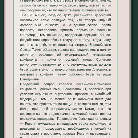
стыдливо опустив глаза в стол. Непонятно было только,
за кого им было стыдно — за свою страну, или за то, что
они говорили то, что им нашёптывала
истинная
власть.
Тем не менее, позднее даже российская делегация
обозначила свою позицию так, что теперь мирный
договор был неизбежен и на данном этапе Европа
попросту неспособна принять серьёзные военные
контрмеры, тем не менее, продолжая осуждать общее
бездействие европейских государств тогда, когда чашу
весов можно было склонить на сторону Европейского
Союза. Таким образом, голоса распределились в пользу
принятия решения об окончательной ликвидации
конфликта и принятия условий мира. Согласно
принятому правовому акту, страны-участницы должны
были убрать флот с водного пространства Альбиона и
прекратить конфликт, чему особенно были не рады
Скандинавы.
Следующий вопрос касался российско-китайского
конфликта. Мнения были неоднозначны, особенно при
условии серьёзных внутренних проблем в Китайской
Федерации. Тем не менее, опыт Альбиона всем дал
понять, что пускать такие вещи на самотёк нельзя, тем
более при всей непредсказуемости Китая, так что
несмотря на всю неоднозначность мнений, члены совета
оказались солидарны. Голосование было единогласным
— Россия нуждалась в поддержке своих союзников, а
правовой акт подразумевал необходимость каждой из
стран оказать посильную помощь России на границе с