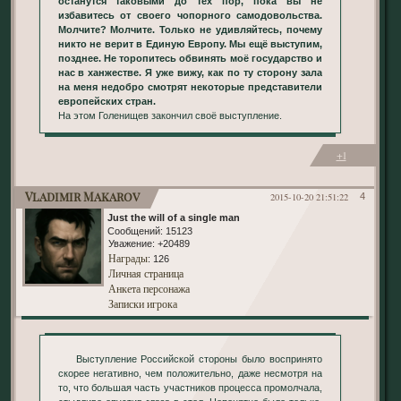
останутся таковыми до тех пор, пока вы не
избавитесь от своего чопорного самодовольства.
Молчите? Молчите. Только не удивляйтесь, почему
никто не верит в Единую Европу. Мы ещё выступим,
позднее. Не торопитесь обвинять моё государство и
нас в ханжестве. Я уже вижу, как по ту сторону зала
на меня недобро смотрят некоторые представители
европейских стран.
На этом Голенищев закончил своё выступление.
+1
Vladimir Makarov
2015-10-20 21:51:22
4
Just the will of a single man
Сообщений:
15123
Уважение:
+20489
Награды
: 126
Личная страница
Анкета персонажа
Записки игрока
Выступление Российской стороны было воспринято
скорее негативно, чем положительно, даже несмотря на
то, что большая часть участников процесса промолчала,