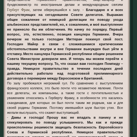
бундесминистр по иностранным делам и международным связям
Герберт Фрам
, затем обернувшийся к залу. -
Благодарю я и всех
присутствующих на сегодняшнем Совете делегатов. Выражаю
общее сожаление от немецкой делегации по поводу ухода
альбионских представителей, но, к сожалению, и моё выступление
не принесло бы им облегчения. Но начну по порядку. Первый
вопрос, это, естественно, позиция канцлера Германии. Вчера
вечером не только господин Миттеран покинул свой пост.
Господин Майер в связи с сложившимися критическими
обстоятельствами внутри и вне Германии вынужден был уйти в
отставку. Место канцлера Германской республики общим решением
Совета Министром доверили мне. И теперь мы можем перейти к
нашему текущему вопросу. То, что сказал вам господин Помпиду –
правда. Немецкое правительство в течении последних дней
действительно работало над подготовкой прелиминарного
договора о перемирии между Евросоюзом и Британией.
По залу пробежался негромкий гул. По сравнению с выступлением
французского коллеги, это было почти что незаметное явление. Почти
все делегаты, их компаньоны, а также гости с почтительностью и
уважением относились к Герберту Фраму, в особенности это касалось
скандинавов, для которых он был почти таким же родным, как и для
своей родины Германии. Поэтому имевшийся шум быстро утих. Все
желали выслушать, что скажет выступающий.
-
Дамы и господа! Прошу вас не впадать в панику и не
спекулировать по поводу услышанного. Мы как и прежде
преисполнены решимости защищать безопасность Европейского
Союза и Германской республики. Немецкое правительство
внимательно следит за ситуацией на международной арене и