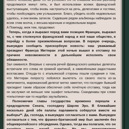
продолжался минут пять, и был использован всеми: французский
выступающим, чтобы вновь настроиться на речь, делегатами и гостями,
чтобы пообсуждать уже услышанное. Благо, убедить особо недовольных
удалось, и они вновь затихли. Сидевшие рядом альбионцы наблюдали за
всем этим молча, с весьма мрачным и недовольным видом.
А Помпиду, меж тем, продолжил:
-
Теперь, когда я выразил перед вами позицию Франции, выразил
то, с чем столкнулся французский народ и всё наше общество, я
перейду к более приземлённым вопросам. В первую очередь,
вынужден сообщить прискорбную новость: наш уважаемый
президент Франсуа Миттеран этой ночью вышел в отставку по
причине невозможности в дальнейшем исполнять свои
обязанности.
Зал оживился. Впервые с начала речей французского шевалье делегаты
встречали его слова не громкой критикой, а оживлёнными радостными
возгласами. Откуда-то с итальянской стороны пошли суждения о том,
что Миттеран попросту побоялся вылететь со своего поста из-за
импичмента, марокканский делегат метко заметил, что господин бывший
президент таким образом обеспечил себе почётную отставку, тогда как
он заслужил не меньше чем эшафот гильотины. Скандинавы при слове
«гильотина» как-то недобро заулыбались.
-
Полномочия главы государства временно перешли к
председателю Сената, господину Шарлю Эро. В ближайшие
несколько дней обе палаты парламента соберутся вместе на
выборы**. Да, господа, я вынужден согласиться с вами. Вынужден
согласиться с тем, что франко-британский мир был заключён без
общеевропейского обсуждения. Однако, тогда мы полагали, что он
коснётся лишь нашей судьбы. Но мы, представители