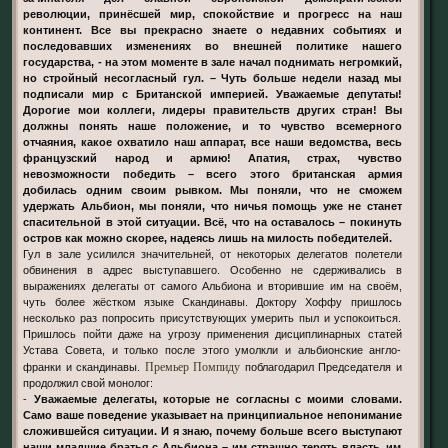
революции, принёсшей мир, спокойствие и прогресс на наш
континент. Все вы прекрасно знаете о недавних событиях и
последовавших изменениях во внешней политике нашего
государства, - на этом моменте в зале начал поднимать негромкий,
но стройный несогласный гул. – Чуть больше недели назад мы
подписали мир с Британской империей. Уважаемые депутаты!
Дорогие мои коллеги, лидеры правительств других стран! Вы
должны понять наше положение, и то чувство всемерного
отчаяния, какое охватило наш аппарат, все наши ведомства, весь
французский народ и армию! Апатия, страх, чувство
невозможности победить – всего этого британская армия
добилась одним своим рывком. Мы поняли, что не сможем
удержать Альбион, мы поняли, что ничья помощь уже не станет
спасительной в этой ситуации. Всё, что на оставалось – покинуть
остров как можно скорее, надеясь лишь на милость победителей.
Гул в зале усилился значительней, от некоторых делегатов полетели
обвинения в адрес выступавшего. Особенно не сдерживались в
выражениях делегаты от самого Альбиона и вторившие им на своём,
чуть более жёстком языке Скандинавы. Доктору Хоффу пришлось
несколько раз попросить присутствующих умерить пыл и успокоиться.
Пришлось пойти даже на угрозу применения дисциплинарных статей
Устава Совета, и только после этого умолкли и альбионские англо-
Премьер Помпиду
франки и скандинавы.
поблагодарил Председателя и
продолжил свой монолог:
-
Уважаемые делегаты, которые не согласны с моими словами.
Само ваше поведение указывает на принципиальное непонимание
сложившейся ситуации. И я знаю, почему больше всего выступают
наши младшие братья с Альбиона – им страшно терять власть, им