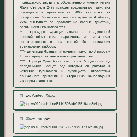
Французского института общественного мнения имени
Жака Стотцеля 24% граждан поддерживают действия
президента и правительства, 40% выступают за
прекращение боевых действий, но сохранение Альбиона,
22% выступают за продолжение боевых действий,
оставшиеся 14% колеблются.
** - Президент Франции избирается объединённой
сессией обеих палат парламента из числа глав
представленных в нем партий без проведения
всенародных выборов.
*** - делегации Франции и Германии имеют по 3 голоса +
1 голос предоставляется главе правительства.
**** - Герберт Фрам более известен в Скандинавии под
псевдонимом Брандт, под которым он работал в
качестве журналиста и публициста, апологетика
социального движения и сторонника консолидации
Скандинавского блока.
Д-р Альберт Хофф
Жорж Помпиду