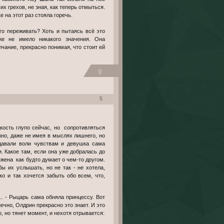
х грехов, не зная, как теперь отмыться.
 на этот раз стояла горечь.
го переживать? Хоть и пытаясь всё это
же не имело никакого значения. Она
чание, прекрасно понимая, что стоит ей
0
5
но, даже не имея в мыслях лишнего, но
 давали воли чувствам и девушка сама
. Какое там, если она уже добралась до
яжена как будто думает о чем-то другом.
бы их услышать, но не так - не хотела,
о и так хочется забыть обо всем, что,
..
- Рыцарь сама обняла принцессу. Вот
нечно, Олдрин прекрасно это знает. И это
, но тянет момент, и нехотя отрывается: