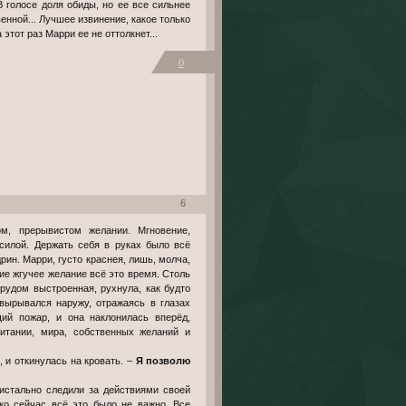
В голосе доля обиды, но ее все сильнее
енной... Лучшее извинение, какое только
этот раз Марри ее не оттолкнет...
0
6
 силой. Держать себя в руках было всё
рин. Марри, густо краснея, лишь, молча,
ие жгучее желание всё это время. Столь
рудом выстроенная, рухнула, как будто
 вырывался наружу, отражаясь в глазах
ий пожар, и она наклонилась вперёд,
итании, мира, собственных желаний и
 и откинулась на кровать. –
Я позволю
ристально следили за действиями своей
ко сейчас всё это было не важно. Все