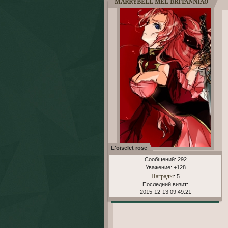
Marrybell mel Britannia0
L'oiselet rose
Сообщений:
292
Уважение:
+128
Награды
: 5
Последний визит:
2015-12-13 09:49:21