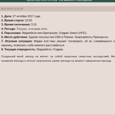
2015-05-07 22:20:25
1. Дата:
27 октября 2017 года.
2. Время старта:
23:00.
3. Время окончания:
3:10.
Хмурая, холодная ночь.
4. Погода:
5. Персонажи:
Маррибелл мел Британния, Олдрин Зевон (НПС).
6. Место действия:
Здание посольства СБИ в Пекине. Апартаменты Принцессы.
7. Игровая ситуация:
Марри всё-таки решает поговорить об их сложившихся о
наконец, позволить себе немного расслабиться.
8. Текущая очередность:
Маррибелл, Олдрин.
Созданный мной эпизод не влечет за собой серьезных сюжетных последствий. Мной гарантируется соответствие шаблону
названия эпизода и полное заполнение шапки эпизода на момент завершения эпизода