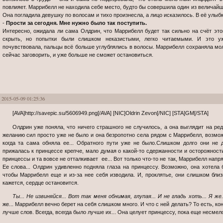
повлияет. Маррибелл не находила себе место, будто бы совершила один из величайши
Она погладила девушку по волосам и тихо произнесла, а лицо исказилось. В её улыбке
-
Прости за сегодня. Мне нужно было так поступить.
Интересно, ожидала ли сама Олдрин, что Маррибелл будет так сильно на счёт это
скрыть, но попытки были слишком неказистыми, легко читаемыми. И это у
почувствовала, пальцы всё больше углублялись в волосы. Маррибелл сохраняла мол
сейчас заговорить, и уже больше не сможет остановиться.
2015-05-09 01:25:36
[AVA]http://savepic.su/5606949.png[/AVA] [NIC]Oldrin Zevon[/NIC] [STA]GM[/STA]
Олдрин уже поняла, что ничего страшного не случилось, а она выглядит на редкость глупо сейчас, но сопротивляться
желанию сил просто уже не было и она безропотно села рядом с Маррибелл, возмож
когда та сама обняла ее... Обратного пути уже не было.Слишком долго они не
прижалась к принцессе крепче, мало думая о какой-то сдержанности и осторожности
принцессы и та вовсе не отталкивает ее... Вот только что-то не так, Маррибелл напр
Ее слова... Олдрин удивленно подняла глаза на принцессу. Возможно, она хотела 
чтобы Маррибелл еще и из-за нее себя изводила. И, проклятье, они слишком близк
кажется, сердце остановится.
Ты... Не извиняйся... Вот так меня обнимая, глупая... И не гладь хоть... Я же.
же... Маррибелл вечно берет на себя слишком много. И что с ней делать? То есть, ко
лучше слов. Всегда, всегда было лучше их... Она целует принцессу, пока еще несмело