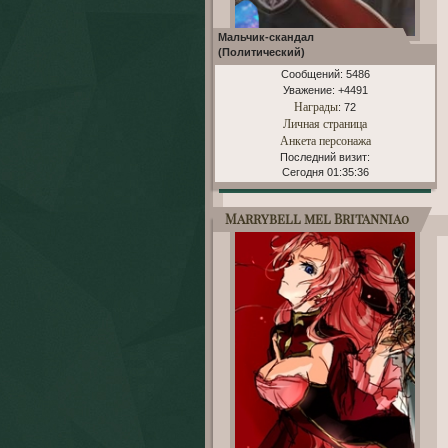
Мальчик-скандал
(Политический)
Сообщений:
5486
Уважение:
+4491
Награды
: 72
Личная страница
Анкета персонажа
Последний визит:
Сегодня 01:35:36
Marrybell mel Britannia0