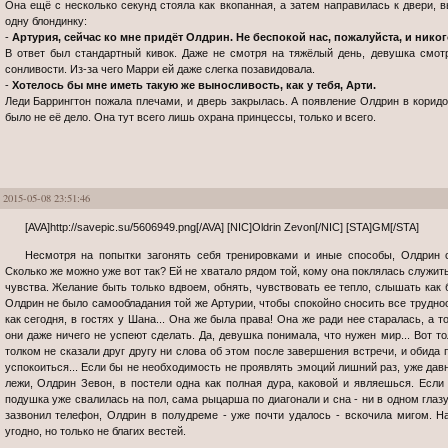
Она ещё с несколько секунд стояла как вкопанная, а затем направилась к двери, 
одну блондинку:
-
Артурия, сейчас ко мне придёт Олдрин. Не беспокой нас, пожалуйста, и никог
В ответ был стандартный кивок. Даже не смотря на тяжёлый день, девушка смот
сонливости. Из-за чего Марри ей даже слегка позавидовала.
-
Хотелось бы мне иметь такую же выносливость, как у тебя, Арти.
Леди Баррингтон пожала плечами, и дверь закрылась. А появление Олдрин в коридо
было не её дело. Она тут всего лишь охрана принцессы, только и всего.
2015-05-08 23:51:46
[AVA]http://savepic.su/5606949.png[/AVA] [NIC]Oldrin Zevon[/NIC] [STA]GM[/STA]
Несмотря на попытки загонять себя тренировками и иные способы, Олдрин спала плохо. И отлично знала, почему.
Сколько же можно уже вот так? Ей не хватало рядом той, кому она поклялась служить.
чувства. Желание быть только вдвоем, обнять, чувствовать ее тепло, слышать как 
Олдрин не было самообладания той же Артурии, чтобы спокойно сносить все трудно
как сегодня, в гостях у Шана... Она же была права! Она же ради нее старалась, а 
они даже ничего не успеют сделать. Да, девушка понимала, что нужен мир... Вот т
толком не сказали друг другу ни слова об этом после завершения встречи, и обид
успокоиться... Если бы не необходимость не проявлять эмоций лишний раз, уже дав
лежи, Олдрин Зевон, в постели одна как полная дура, каковой и являешься. Если 
подушка уже свалилась на пол, сама рыцарша по диагонали и сна - ни в одном глазу.
зазвонил телефон, Олдрин в полудреме - уже почти удалось - вскочила мигом. Н
угодно, но только не благих вестей.