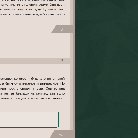
оглотило её с головой, разум был пуст,
, она протянула ей руку. Тусклый свет
желает, вскоре начнётся, и больше ничто
0
7
жение, которое - будь это не в такой
ла бы что-то веселое и интересное. Но
ания просто сводят с ума. Сейчас она
на же так беззащитна сейчас, дав волю
еднего. Помучить и заставить таять от
+2