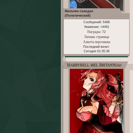
Мальчик-скандал
(Политический)
Сообщений:
5486
Уважение:
+4491
Награды
: 72
Личная страница
Анкета персонажа
Последний визит:
Сегодня 01:35:36
Marrybell mel Britannia0