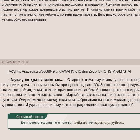
ограничения были сняты, и принцесса находилась в ожидании. Желание полностью п
подвергаясь нападкам древнейшего из инстинктов. И словно слегка торопя события
лампы тут же отвёл от неё небольшую тень вдоль кровати. Действо, которое она так 
не способно его остановить.
2015-05-10 02:37:37
[AVA]http://savepic.su/5606949.png[/AVA] [NIC]Oldrin Zevon[/NIC] [STA]GM[/STA]
- Глупая, не дразни меня так...
- Олдрин и сама смутилась, услышав предло
ситуации и дома - запомнилось бы принцессе надолго. Уж Зевон-то точно придума
только не сейчас, когда тепло и прикосновения любимой после долгого воздерж
нетерпелива, и в ее глазах желание - Маррибелл так желанна - и нежность - и о
чувствам. Олдрин мечется между желанием наброситься на нее и медлить до посл
удовольствия. И удивляться ли тому, что ее сердце колотится как сумасшедшее?
Скрытый текст:
войдите
зарегистрируйтесь
Для просмотра скрытого текста -
или
.