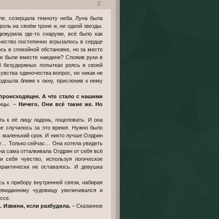
2
оль на своём троне и, ни одной звезды.
ежурила где-то снаружи, всё было как
чество постепенно вгрызалось в сердце
сь в спокойной обстановке, но за место
не были вместе наедине? Сложив руки в
 В безудержных попытках роясь в своей
увства одиночества вопрос, но никак не
одошла ближе к окну, прислонив к нему
происходящее. А что стало с нашими
лицы. –
Ничего. Они всё такие же. Но
ь к её лицу ладонь, поцеловать. И она
ое случилось за это время. Нужно было
ь маленький срок. И никто лучше Олдрин
ому… Только сейчас… Она хотела увидеть
она сама отталкивала Олдрин от себя всё
и себя чувство, используя логическое
рактически не оставалось. И девушка
ь к прибору внутренней связи, набирая
невиданному чудовищу увеличивался и
ссе.
 Извини, если разбудила.
– Сказанное