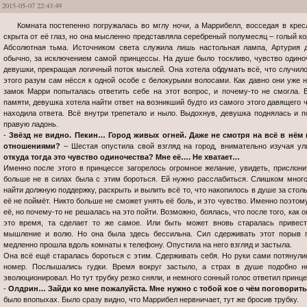
2015-05-07 22:43:49
Комната постепенно погружалась во мглу ночи, а Маррибелл, восседая в кресле, созерцала темноту неба. Луна была
скрыта от её глаз, но она мысленно представляла серебреный полумесяц – голый кор
Абсолютная тьма. Источником света служила лишь настольная лампа, Артурия д
обычно, за исключением самой принцессы. На душе было тоскливо, чувство одино
девушки, прекращая логичный поток мыслей. Она хотела обдумать всё, что случило
этого разум сам нёсся к одной особе с белокурыми волосами. Как давно они уже 
замок Марри попыталась ответить себе на этот вопрос, и почему-то не смогла.
памяти, девушка хотела найти ответ на возникший будто из самого этого давящего ч
находила ответа. Всё внутри трепетало и ныло. Выдохнув, девушка поднялась и п
правую ладонь.
-
Звёзд не видно. Пекин… Город живых огней. Даже не смотря на всё в нём 
отношениями?
– Шестая опустила свой взгляд на город, внимательно изучая у
откуда тогда это чувство одиночества? Мне её…. Не хватает…
Именно после этого в принцессе загорелось огромное желание, увидеть, прислонит
больше не в силах была с этим бороться. Ей нужно расслабиться. Слишком мног
найти должную поддержку, раскрыть и вылить всё то, что накопилось в душе за стол
её не поймёт. Никто больше не сможет унять её боль, и это чувство. Именно поэт
её, но почему-то не решалась на это пойти. Возможно, боялась, что после того, как 
это время, та сделает то же самое. Или быть может вновь старалась привест
мышление и волю. Но она была здесь бессильна. Сил сдерживать этот порыв п
медленно прошла вдоль комнаты к телефону. Опустила на него взгляд и застыла.
Она всё ещё старалась бороться с этим. Сдерживать себя. Но руки сами потянулис
номер. Послышались гудки. Время вокруг застыло, а страх в душе подобно 
эволюционировал. Но тут трубку резко сняли, и немного сонный голос ответил принце
-
Олдрин… Зайди ко мне пожалуйста. Мне нужно с тобой кое о чём поговорить.
было впопыхах. Было сразу видно, что Маррибел нервничает, тут же бросив трубку.