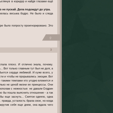
выглянув в коридор и найдя глазами ещё
о не пускай. Дела подождут до утра.
релась весьма бодро. Не было и следа
ре было попросту проигнорировано. Это
0
3
.. Вот только главным тут был не долг, а
бьется сердце любимой. И хуже всего, у
сти и чтобы не прорывались эмоции. Вот
то такими темпами кто угодно вломится и
олько не ценой жизни ее принцессы. Они
а пополам с нежностью не давали Олдрин
но бы пошла выяснить отношение - а так
бы еще заснуть... Смятое одеяло, одна
 правда, усталость брала свое, но когда
акрутив себя еще днем, она ждала чего