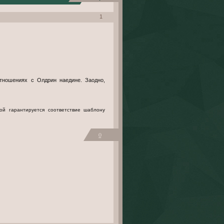
1
тношениях с Олдрин наедине. Заодно,
0