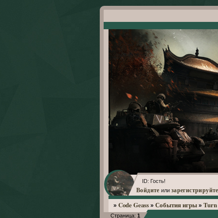
ID: Гость!
Войдите
зарегистрируйте
или
Code Geass
События игры
Turn 
»
»
»
Страница:
1