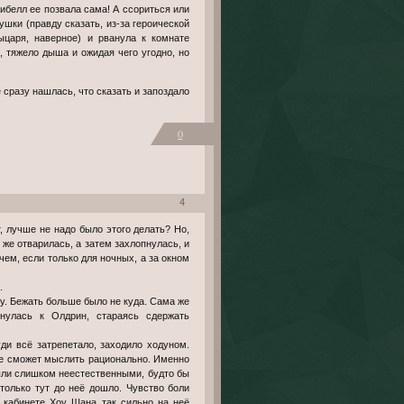
ушки (правду сказать, из-за героической
царя, наверное) и рванула к комнате
, тяжело дыша и ожидая чего угодно, но
сразу нашлась, что сказать и запоздало
0
4
 же отварилась, а затем захлопнулась, и
ем, если только для ночных, а за окном
.
у. Бежать больше было не куда. Сама же
нулась к Олдрин, стараясь сдержать
ди всё затрепетало, заходило ходуном.
не сможет мыслить рационально. Именно
были слишком неестественными, будто бы
только тут до неё дошло. Чувство боли
в кабинете Хоу Шана так сильно на неё