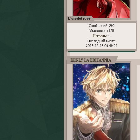
L'oiselet rose
Сообщений:
292
Уважение:
+128
Награды
: 5
Последний визит:
2015-12-13 09:49:21
Renly la Britannia