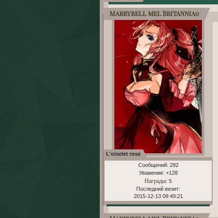
Marrybell mel Britannia0
L'oiselet rose
Сообщений:
292
Уважение:
+128
Награды
: 5
Последний визит:
2015-12-13 09:49:21