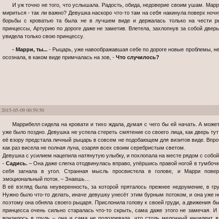
И уж точно не того, что услышала. Радость, обида, недоверие своим ушам. Маррибелл ее позвала сама! А ссориться или
мириться - так ли важно? Девушка наскоро что-то там на себя накинула поверх ночн
борьбы с кроватью та была не в лучшем виде и держалась только на чести ры
принцессы, Артурию по дороге даже не заметив. Влетела, захлопнув за собой дверь
увидела только свою принцессу.
- Марри, ты...
- Рыцарь, уже навоображавшая себе по дороге новые проблемы, не 
осознала, в каком виде примчалась на зов, -
Что случилось?
2015-05-09 00:59:50
Маррибелл сидела на кровати и тихо ждала, думая с чего бы ей начать. А может, лучше не надо было этого делать? Но,
уже было поздно. Девушка не успела стереть смятение со своего лица, как дверь тут
её взору предстала личный рыцарь в совсем не подобающем для визитов виде. Впроч
как раз висела не полная луна, озаряя всех своим серебристым светом.
Девушка с усилием нацепила натянутую улыбку, и похлопала на месте рядом с собой
-
Садись.
– Она даже слегка отодвинулась вправо, упёршись правой ногой в тумбочк
себя загнала в угол. Странная мысль просвистела в голове, и Марри повер
эмоциональный поток. – Знаешь…
В её взгляд была неуверенность, за которой пряталось прежнее недоумение, в гру
Нужно было что-то делать, иначе девушку унесёт этим бурным потоком, и она уже 
поэтому она обняла своего рыцаря. Прислонила голову к своей груди, а движения 
принцесса очень сильно старалась что-то скрыть, сама даже этого не замечая. И 
вонзилось в грудь – она и сама не подозревала, что столь мелочный инцидент 