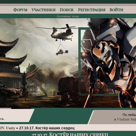
Форум
Участники
Поиск
Регистрация
Войти
Активные темы
По любы
сь
Vladimir Ma
.
к
IV. Unity
»
27.10.17. Костёр наших сердец
27.10.17. Костёр наших сердец