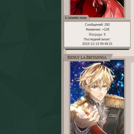
L'oiselet rose
Сообщений:
292
Уважение:
+128
Награды
: 5
Последний визит:
2015-12-13 09:49:21
Renly la Britannia