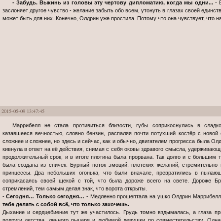
- Забудь. Выкинь из головы эту чертову дипломатию, когда мы одни...
- 
заслоняет другое чувство - желание забыть обо всем, утонуть в глазах своей единств
может быть для них. Конечно, Олдрин уже простила. Потому что она чувствует, что на 
2015-05-09 13:47:45
Маррибелл не стала противиться близости, губы соприкоснулись в сладком, прерывистом желании. Мгновение,
казавшееся вечностью, словно бензин, распаляя почти потухший костёр с новой
сложнее и сложнее, но здесь и сейчас, как и обычно, двигателем прогресса была Олд
кивнула в ответ на её действия, снимая с себя оковы здравого смысла, удерживающ
продолжительный срок, и в итоге плотина была прорвана. Так долго и с большим т
была создана из спичек. Бурный поток эмоций, плотских желаний, стремительно
принцессы. Два небольших огонька, что были вначале, превратились в пылающ
соприкасаясь своей щекой с той, что была дороже всего на свете. Дороже Бр
стремлений, тем самым делая знак, что ворота открыты.
-
Сегодня… Только сегодня…
- Медленно прошептала на ушко Олдрин Маррибелл,
тебе делать с собой всё, что только захочешь.
Дыхание и сердцебиение тут же участилось. Грудь томно вздымалась, а глаза п
подруги детства, личного рыцаря и любимой девушки по совместительству. Одна