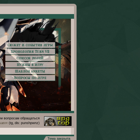
Сюжет и события игры
Хронология Turn VII
Список ролей
Нужны в игру
Шаблон анкеты
Вопросы по игре
м вопросам обращаться
karov
(tg, dis: punshpwnz)
Тема закрыта