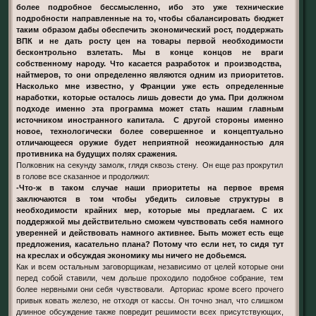
более подробное бессмысленно, ибо это уже технические
подробности направленные на то, чтобы сбалансировать бюджет
таким образом дабы обеспечить экономический рост, поддержать
ВПК и не дать росту цен на товары первой необходимости
бесконтрольно взлетать. Мы в конце концов не враги
собственному народу. Что касается разработок и производства,
найтмеров, то они определенно являются одним из приоритетов.
Насколько мне известно, у Франции уже есть определенные
наработки, которые осталось лишь довести до ума. При должном
подходе именно эта программа может стать нашим главным
источником иностранного капитала. С другой стороны именно
новое, технологически более совершенное и концептуально
отличающееся оружие будет неприятной неожиданностью для
противника на будущих полях сражения.
Полковник на секунду замолк, глядя сквозь стену. Он еще раз прокрутил
в голове все сказанное и продолжил:
-Что-ж в таком случае наши приоритеты на первое время
заключаются в том чтобы убедить силовые структуры в
необходимости крайних мер, которые мы предлагаем. С их
поддержкой мы действительно сможем чувствовать себя намного
уверенней и действовать намного активнее. Быть может есть еще
предложения, касательно плана? Потому что если нет, то сидя тут
на креслах и обсуждая экономику мы ничего не добьемся.
Как и всем остальным заговорщикам, независимо от целей которые они
перед собой ставили, чем дольше проходило подобное собрание, тем
более нервными они себя чувствовали. Арториас кроме всего прочего
привык ковать железо, не отходя от кассы. Он точно знал, что слишком
длинное обсуждение также повредит решимости всех присутствующих,