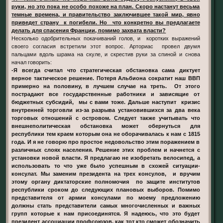
руки, но это пока не особо похоже на план. Скоро настанут весьма
темные времена, и правительство заключившее такой мир, явно
приведет страну к погибели. Но что конкретно вы предлагаете
делать для спасения Франции, помимо захвата власти?
Несколько одобрительных покачиваний голов, и коротких выражений
своего согласия встретили этот вопрос. Арториас провел двумя
пальцами вдоль шрама на скуле, и скрестив руки за спиной и снова
начал говорить:
-Я всегда считал что стратегическая обстановка сама диктует
верное тактическое решение. Потеря Альбиона сократит наш ВВП
примерно на половину, в лучшем случае на треть. От этого
пострадают все государственные работники и зависящие от
бюджетных субсидий, мы с вами тоже. Дальше наступит кризис
внутренней торговли из-за разрыва установившихся за два века
торговых отношений с островом. Следует также учитывать что
внешнеполитическая обстановка может обернуться для
республики тем краем которым она не оборачивалась к нам с 1815
года. И я не говорю про простое недовольство этим поражением в
различных слоях населения. Решение этих проблем и начнется с
установки новой власти. Я предлагаю не изобретать велосипед, а
использовать то что уже было успешным в схожей ситуации-
консулат. Мы заменим президента на трех консулов, и вручим
этому органу диктаторские полномочия по защите институтов
республики сроком до следующих плановых выборов. Помимо
представителя от армии консулами по моему предложению
должны стать представители самых многочисленных и важных
групп которые к нам присоединятся. Я надеюсь, что это будет
президент ассоциации профсоюзов, как тот кто сможет обозначить