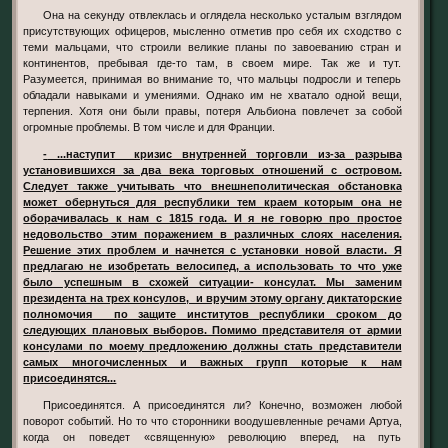
Она на секунду отвлеклась и оглядела несколько усталым взглядом
присутствующих офицеров, мысленно отметив про себя их сходство с
теми мальцами, что строили великие планы по завоеванию стран и
континентов, пребывая где-то там, в своем мире. Так же и тут.
Разумеется, принимая во внимание то, что мальцы подросли и теперь
обладали навыками и умениями. Однако им не хватало одной вещи,
терпения. Хотя они были правы, потеря Альбиона повлечет за собой
огромные проблемы. В том числе и для Франции.
- ...наступит кризис внутренней торговли из-за разрыва
установившихся за два века торговых отношений с островом.
Следует также учитывать что внешнеполитическая обстановка
может обернуться для республики тем краем которым она не
оборачивалась к нам с 1815 года. И я не говорю про простое
недовольство этим поражением в различных слоях населения.
Решение этих проблем и начнется с установки новой власти. Я
предлагаю не изобретать велосипед, а использовать то что уже
было успешным в схожей ситуации- консулат. Мы заменим
президента на трех консулов, и вручим этому органу диктаторские
полномочия по защите институтов республики сроком до
следующих плановых выборов. Помимо представителя от армии
консулами по моему предложению должны стать представители
самых многочисленных и важных групп которые к нам
присоединятся...
Присоединятся. А присоединятся ли? Конечно, возможен любой
поворот событий. Но то что сторонники воодушевленные речами Артуа,
когда он поведет «священную» революцию вперед, на путь