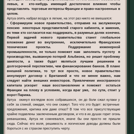
левых, и кто-нибудь имеющий достаточное влияние чтобы
представлять торговые интересы Франции и право-настроенных в
целом.
Артуа опять набрал воздух в легкие, на этот раз никто не вмешался:
- Сформируем новое правительство, отправив на заслуженную
пенсию некоторых представителей старого кабинета, и заменив,
их теми кто согласится нас поддержать, в разумных долях конечно.
Первой задачей нового правительства станет глобальное
вложение денег во внутренние, исключительно Французские
технические проекты. Поддержание инженерной
промышленности, не только поможет нам заполнить пустоту в
производстве, вызванную потерей Альбиона, но решит проблему
занятости, а также будет являться лучшим решением в
долгосрочной перспективе, чем финансирование банков. В плане
внешней политики, то тут все просто, новое правительство
аннулирует договор с Британией и что не менее важно, нам
следует найти внешних инвесторов. Привлечение иностранного
капитала ускорит наше восстановление и поможет остаться
Франции на плову в условиях, когда враг уже, по сути, стоит у
ворот Парижа.
Артуа окинул взглядом всех собравшихся, он до боли сжал кулаки у
себя за спиной, ожидая, что они скажут. Того что это будет: встречные
предложения, критика или даже отказ? В том что все присутствующие
крайне подавлены заключенным договором, и что в их душах горит огонь
реваншизма, Артуа не сомневался, иначе бы они просто не пришли
сюда. Сейчас его воля, решимость и логические доводы должны были
бороться с их страхом преступить черту.