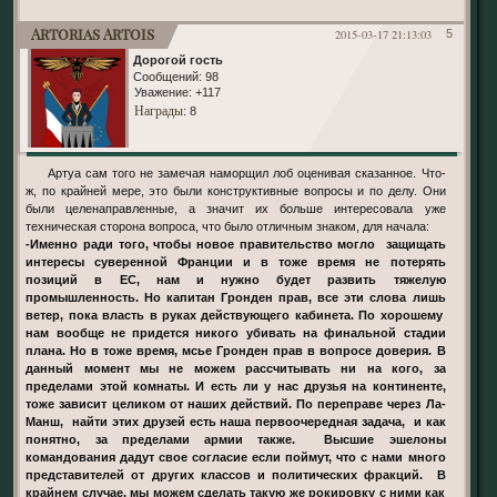
Artorias Artois
2015-03-17 21:13:03
5
Дорогой гость
Сообщений:
98
Уважение:
+117
Награды
: 8
Артуа сам того не замечая наморщил лоб оценивая сказанное. Что-
ж, по крайней мере, это были конструктивные вопросы и по делу. Они
были целенаправленные, а значит их больше интересовала уже
техническая сторона вопроса, что было отличным знаком, для начала:
-Именно ради того, чтобы новое правительство могло защищать
интересы суверенной Франции и в тоже время не потерять
позиций в ЕС, нам и нужно будет развить тяжелую
промышленность. Но капитан Гронден прав, все эти слова лишь
ветер, пока власть в руках действующего кабинета. По хорошему
нам вообще не придется никого убивать на финальной стадии
плана. Но в тоже время, мсье Гронден прав в вопросе доверия. В
данный момент мы не можем рассчитывать ни на кого, за
пределами этой комнаты. И есть ли у нас друзья на континенте,
тоже зависит целиком от наших действий. По переправе через Ла-
Манш, найти этих друзей есть наша первоочередная задача, и как
понятно, за пределами армии также. Высшие эшелоны
командования дадут свое согласие если поймут, что с нами много
представителей от других классов и политических фракций. В
крайнем случае, мы можем сделать такую же рокировку с ними как