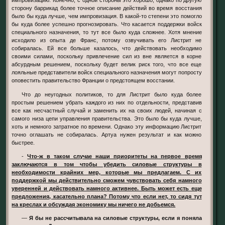
импровизацию. Конечно, с одной стороны это хорошо, однако по другую
сторону баррикад более точное описание действий во время восстания
было бы куда лучше, чем импровизация. В какой-то степени это помогло
бы куда более успешно прогнозировать. Что касается поддержки войск
специального назначения, то тут все было куда сложнее. Хотя мнение
исходило из опыта де Франс, потому озвучивать его Листрит не
собиралась. Ей все больше казалось, что действовать необходимо
своими силами, поскольку привлечение сил из вне является в корне
абсурдным решением, поскольку будет велик риск того, что все еще
лояльные представители войск специального назначения могут попросту
оповестить правительство Франции о предстоящем восстании.
Что до неугодных политиков, то для Листрит было куда более
простым решением убрать каждого из них по отдельности, представив
все как несчастный случай и заменить их на своих людей, начиная с
самого низа цепи управления правительства. Это было бы куда лучше,
хоть и немного затратное по времени. Однако эту информацию Листрит
точно оглашать не собиралась. Артуа нужен результат и как можно
быстрее.
-
Что-ж в таком случае наши приоритеты на первое время
заключаются в том чтобы убедить силовые структуры в
необходимости крайних мер, которые мы предлагаем. С их
поддержкой мы действительно сможем чувствовать себя намного
уверенней и действовать намного активнее. Быть может есть еще
предложения, касательно плана? Потому что если нет, то сидя тут
на креслах и обсуждая экономику мы ничего не добьемся.
—
Я бы не рассчитывала на силовые структуры, если я поняла