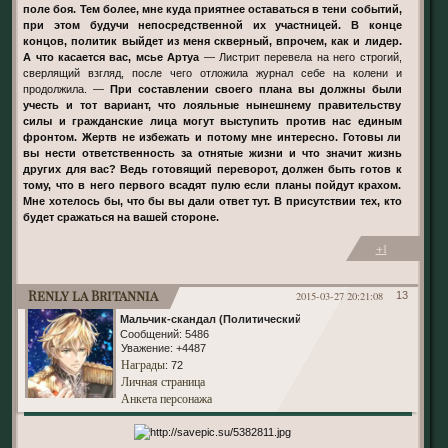
поле боя. Тем более, мне куда приятнее оставаться в тени событий,
при этом будучи непосредственной их участницей. В конце
концов, политик выйдет из меня скверный, впрочем, как и лидер.
А что касается вас, мсье Артуа
— Листрит перевела на него строгий,
сверлящий взгляд, после чего отложила журнал себе на колени и
продолжила. —
При составлении своего плана вы должны были
учесть и тот вариант, что лояльные нынешнему правительству
силы и гражданские лица могут выступить против нас единым
фронтом. Жертв не избежать и потому мне интересно. Готовы ли
вы нести ответственность за отнятые жизни и что значит жизнь
других для вас? Ведь готовящий переворот, должен быть готов к
тому, что в него первого всадят пулю если планы пойдут крахом.
Мне хотелось бы, что бы вы дали ответ тут. В присутствии тех, кто
будет сражаться на вашей стороне.
+1
Renly la Britannia
2015-03-27 20:21:08
13
Мальчик-скандал (Политический)
Сообщений:
5486
Уважение:
+4487
Награды
: 72
Личная страница
Анкета персонажа