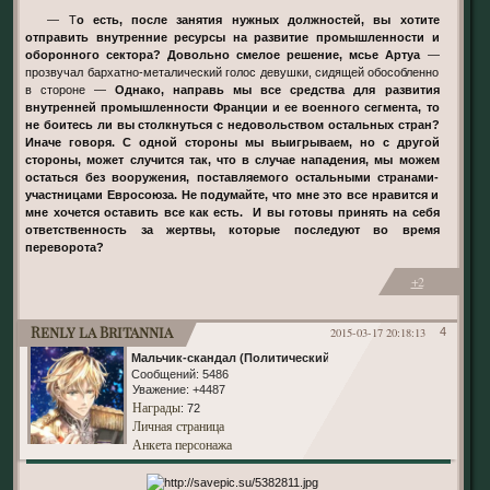
— Т
о есть, после занятия нужных должностей, вы хотите
отправить внутренние ресурсы на развитие промышленности и
оборонного сектора? Довольно смелое решение, мсье Артуа
—
прозвучал бархатно-металический голос девушки, сидящей обособленно
в стороне —
Однако, направь мы все средства для развития
внутренней промышленности Франции и ее военного сегмента, то
не боитесь ли вы столкнуться с недовольством остальных стран?
Иначе говоря. С одной стороны мы выигрываем, но с другой
стороны, может случится так, что в случае нападения, мы можем
остаться без вооружения, поставляемого остальными странами-
участницами Евросоюза. Не подумайте, что мне это все нравится и
мне хочется оставить все как есть. И вы готовы принять на себя
ответственность за жертвы, которые последуют во время
переворота?
+2
Renly la Britannia
2015-03-17 20:18:13
4
Мальчик-скандал (Политический)
Сообщений:
5486
Уважение:
+4487
Награды
: 72
Личная страница
Анкета персонажа