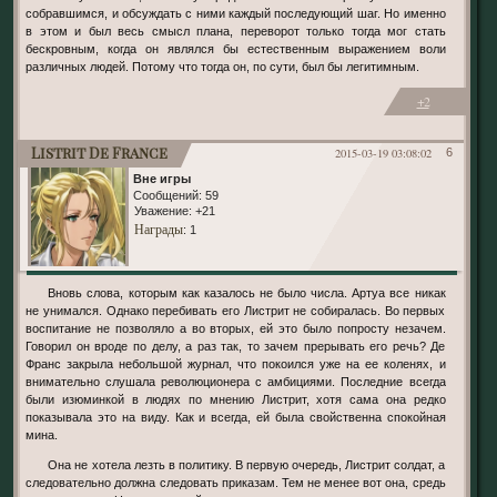
собравшимся, и обсуждать с ними каждый последующий шаг. Но именно
в этом и был весь смысл плана, переворот только тогда мог стать
бескровным, когда он являлся бы естественным выражением воли
различных людей. Потому что тогда он, по сути, был бы легитимным.
+2
Listrit De France
2015-03-19 03:08:02
6
Вне игры
Сообщений:
59
Уважение:
+21
Награды
: 1
Вновь слова, которым как казалось не было числа. Артуа все никак
не унимался. Однако перебивать его Листрит не собиралась. Во первых
воспитание не позволяло а во вторых, ей это было попросту незачем.
Говорил он вроде по делу, а раз так, то зачем прерывать его речь? Де
Франс закрыла небольшой журнал, что покоился уже на ее коленях, и
внимательно слушала революционера с амбициями. Последние всегда
были изюминкой в людях по мнению Листрит, хотя сама она редко
показывала это на виду. Как и всегда, ей была свойственна спокойная
мина.
Она не хотела лезть в политику. В первую очередь, Листрит солдат, а
следовательно должна следовать приказам. Тем не менее вот она, средь