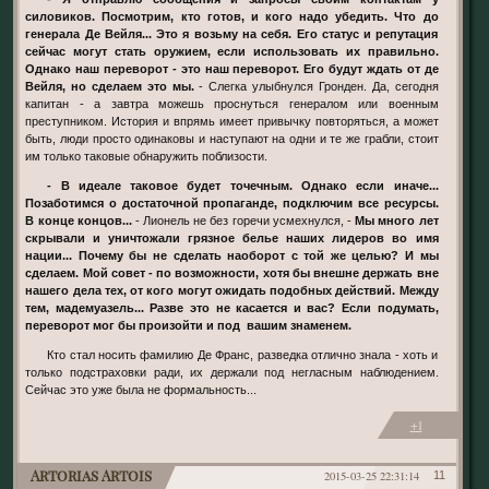
силовиков. Посмотрим, кто готов, и кого надо убедить. Что до
генерала Де Вейля... Это я возьму на себя. Его статус и репутация
сейчас могут стать оружием, если использовать их правильно.
Однако наш переворот - это наш переворот. Его будут ждать от де
Вейля, но сделаем это мы.
- Слегка улыбнулся Гронден. Да, сегодня
капитан - а завтра можешь проснуться генералом или военным
преступником. История и впрямь имеет привычку повторяться, а может
быть, люди просто одинаковы и наступают на одни и те же грабли, стоит
им только таковые обнаружить поблизости.
- В идеале таковое будет точечным. Однако если иначе...
Позаботимся о достаточной пропаганде, подключим все ресурсы.
В конце концов...
- Лионель не без горечи усмехнулся, -
Мы много лет
скрывали и уничтожали грязное белье наших лидеров во имя
нации... Почему бы не сделать наоборот с той же целью? И мы
сделаем. Мой совет - по возможности, хотя бы внешне держать вне
нашего дела тех, от кого могут ожидать подобных действий. Между
тем, мадемуазель... Разве это не касается и вас? Если подумать,
переворот мог бы произойти и под вашим знаменем.
Кто стал носить фамилию Де Франс, разведка отлично знала - хоть и
только подстраховки ради, их держали под негласным наблюдением.
Сейчас это уже была не формальность...
+1
Artorias Artois
2015-03-25 22:31:14
11