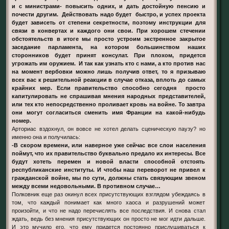
и с министрами- повысить одних, и дать достойную пенсию и
почести другим. Действовать надо будет быстро, и успех проекта
будет зависеть от степени секретности, поэтому инструкции для
связи в конвертах и каждого они свои. При хорошем стечении
обстоятельств в итоге мы просто устроим экстренное закрытое
заседание парламента, на котором большинством наших
сторонников будет принят консулат. При плохом, придется
угрожать им оружием. И так как узнать кто с нами, а кто против нас
на момент вербовки можно лишь получив ответ, то я призываю
всех вас к решительной реакции в случае отказа, вплоть до самых
крайних мер. Если правительство способно сегодня просто
капитулировать не спрашивая мнения народных представителей,
или тех кто непосредственно проливает кровь на войне. То завтра
они могут согласиться сменить имя Франции на какой-нибудь
номер.
Арториас вздохнул, он вовсе не хотел делать сценическую паузу? но
именно она и получилась:
-В скором времени, или наверное уже сейчас все слои населения
поймут, что их правительство буквально предало их интересы. Все
будут хотеть перемен и новой власти способной отстоять
республиканские институты. И чтобы наш переворот не привел к
гражданской войне, мы по сути, должны стать связующим звеном
между всеми недовольными. В противном случае…
Полковник еще раз окинул всех присутствующих взглядом убеждаясь в
том, что каждый понимает как много хаоса и разрушений может
произойти, и что не надо перечислять все последствия. И снова стал
ждать, ведь без мнения присутствующих он просто не мог идти дальше.
И это мучило его, что ему придется постоянно прислушиваться к