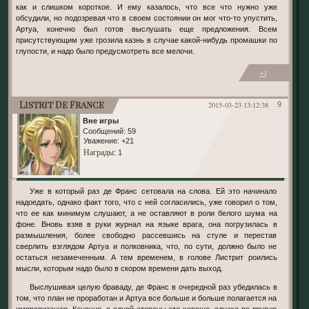
как и слишком короткое. И ему казалось, что все что нужно уже
обсудили, но подозревая что в своем состоянии он мог что-то упустить,
Артуа, конечно был готов выслушать еще предложения. Всем
присутствующим уже грозила казнь в случае какой-нибудь промашки по
глупости, и надо было предусмотреть все мелочи.
+1
Listrit De France
2015-03-23 13:12:38
9
Вне игры
Сообщений:
59
Уважение:
+21
Награды
: 1
Уже в который раз де Франс сетовала на слова. Ей это начинало
надоедать, однако факт того, что с ней согласились, уже говорил о том,
что ее как минимум слушают, а не оставляют в роли белого шума на
фоне. Вновь взяв в руки журнал на языке врага, она погрузилась в
размышления, более свободно рассевшись на стуле и перестав
сверлить взглядом Артуа и полковника, что, по сути, должно было не
остаться незамеченным. А тем временем, в голове Листрит роились
мысли, которым надо было в скором времени дать выход.
Выслушивая целую браваду, де Франс в очередной раз убедилась в
том, что план не проработан и Артуа все больше и больше полагается на