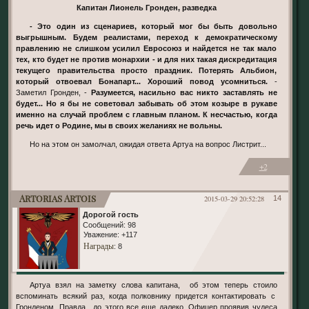
Капитан Лионель Гронден, разведка
- Это один из сценариев, который мог бы быть довольно
выгрышным. Будем реалистами, переход к демократическому
правлению не слишком усилил Евросоюз и найдется не так мало
тех, кто будет не против монархии - и для них такая дискредитация
текущего правительства просто праздник. Потерять Альбион,
который отвоевал Бонапарт... Хороший повод усомниться.
-
Заметил Гронден, -
Разумеется, насильно вас никто заставлять не
будет... Но я бы не советовал забывать об этом козыре в рукаве
именно на случай проблем с главным планом. К несчастью, когда
речь идет о Родине, мы в своих желаниях не вольны.
Но на этом он замолчал, ожидая ответа Артуа на вопрос Листрит...
+2
Artorias Artois
2015-03-29 20:52:28
14
Дорогой гость
Сообщений:
98
Уважение:
+117
Награды
: 8
Артуа взял на заметку слова капитана, об этом теперь стоило
вспоминать всякий раз, когда полковнику придется контактировать с
Гронденом. Правда, до этого все еще далеко. Офицер проявив чудеса