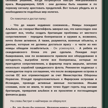
силовых решений, когда потребуется быстро нейтрализовать
врага. Жандармерия, GIGN - они должны быть нашими и по
первому сигналу арестовать предателей. Вот только убедить их в
необходимости подобных мер нелегко.
Он помолчал и достал папку:
- Что до наших недавних союзников... Немцы покидают
Альбион, но генерал Мантейфель заверил нас, что напоследок они
сделают все, чтобы создать британцам проблемы от местного
сопротивления - передача боеприпасов и оружия и, возможно,
нечто более активное. А также, разумеется, военные объекты, и
данные, которые не должны достаться врагу - о части из них
немцы обещали позаботиться.
- Он усмехнулся, -
А ребята из
скандинавского блока это уже сделали. Покидая порт
базирования, они по возможности привели все оборудование в
негодность, выгребли почти все боеприпасы, которые не
пригодятся сопротивлению, а фарватер порта закрыли, затопив
несколько кораблей гражданского флота. Реннинген подписал с
комендантом порта соглашение, что после возвращения острова в
состав ЕС все отремонтируют за счет Министерства Обороны
Норвегии. Отходят предположительно к Фарерским островам и
Исландии, проводя активные минные постановки. Иными
словами, если не земля, то море точно будет гореть под ногами
британцев, превратив альбион в их проклятие и поглощающую
финансы дыру.
На слова Листрит о найтмерах он обернулся:
- Да, это было бы хорошо. Недаром немцы, даже создав крайне