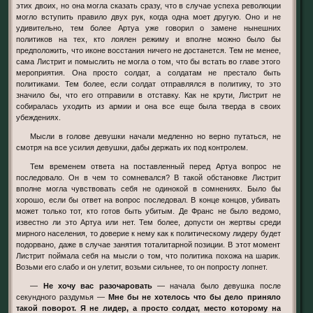
этих двоих, но она могла сказать сразу, что в случае успеха революции
могло вступить правило двух рук, когда одна моет другую. Оно и не
удивительно, тем более Артуа уже говорил о замене нынешних
политиков на тех, кто лоялен режиму и вполне можно было бы
предположить, что иконе восстания ничего не достанется. Тем не менее,
сама Листрит и помыслить не могла о том, что бы встать во главе этого
мероприятия. Она просто солдат, а солдатам не престало быть
политиками. Тем более, если солдат отправлялся в политику, то это
значило бы, что его отправили в отставку. Как не крути, Листрит не
собиралась уходить из армии и она все еще была тверда в своих
убеждениях.
Мысли в голове девушки начали медленно но верно путаться, не
смотря на все усилия девушки, дабы держать их под контролем.
Тем временем ответа на поставленный перед Артуа вопрос не
последовало. Он в чем то сомневался? В такой обстановке Листрит
вполне могла чувствовать себя не одинокой в сомнениях. Было бы
хорошо, если бы ответ на вопрос последовал. В конце концов, убивать
может только тот, кто готов быть убитым. Де Франс не было ведомо,
известно ли это Артуа или нет. Тем более, допусти он жертвы среди
мирного населения, то доверие к нему как к политическому лидеру будет
подорвано, даже в случае занятия тоталитарной позиции. В этот момент
Листрит поймала себя на мысли о том, что политика похожа на шарик.
Возьми его слабо и он улетит, возьми сильнее, то он попросту лопнет.
—
Не хочу вас разочаровать
— начала было девушка после
секундного раздумья —
Мне бы не хотелось что бы дело приняло
такой поворот. Я не лидер, а просто солдат, место которому на