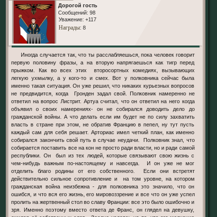
Дорогой гость
Сообщений:
98
Уважение:
+117
Награды
: 8
Иногда случается так, что ты расслабляешься, пока человек говорит
первую половину фразы, а на вторую напрягаешься как тигр перед
прыжком. Как во всех этих второсортных комедиях, вызывающих
легкую ухмылку, а у кого-то и смех. Вот у полковника сейчас была
именно такая ситуация. Он уже решил, что никаких курьезных вопросов
не предвидится, когда Гронден задал свой. Полковник намеренно не
ответил на вопрос Листрит. Артуа считал, что он ответил на него когда
объявил о своих намерениях- он не собирался доводить дело до
гражданской войны. А что делать если им будет не по силу захватить
власть в стране при этом, не обратив Францию в пепел, ну тут пусть
каждый сам для себя решает. Арториас имел четкий план, как именно
собирался закончить свой путь в случае неудачи. Полковник знал, что
собирается поставить все на кон не просто ради власти, но и ради самой
республики. Он был из тех людей, которые связывают свою жизнь с
чем-нибудь важным по-настоящему и навсегда. И он уже не мог
отделить благо родины от его собственного. Если они встретят
действительно сильное сопротивление и на том уровне, на котором
гражданская война неизбежна - для полковника это значило, что он
ошибся, и что вся его жизнь, его мировоззрение и все что он уже успел
пролить на жертвенный стол во славу Франции: все это было ошибочно и
зря. Именно поэтому вместо ответа де Франс, он глядел на девушку,