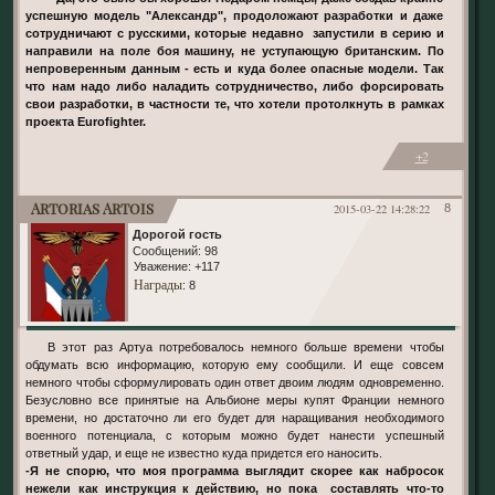
успешную модель "Александр", продоложают разработки и даже
сотрудничают с русскими, которые недавно запустили в серию и
направили на поле боя машину, не уступающую британским. По
непроверенным данным - есть и куда более опасные модели. Так
что нам надо либо наладить сотрудничество, либо форсировать
свои разработки, в частности те, что хотели протолкнуть в рамках
проекта Eurofighter.
+2
Artorias Artois
2015-03-22 14:28:22
8
Дорогой гость
Сообщений:
98
Уважение:
+117
Награды
: 8
В этот раз Артуа потребовалось немного больше времени чтобы
обдумать всю информацию, которую ему сообщили. И еще совсем
немного чтобы сформулировать один ответ двоим людям одновременно.
Безусловно все принятые на Альбионе меры купят Франции немного
времени, но достаточно ли его будет для наращивания необходимого
военного потенциала, с которым можно будет нанести успешный
ответный удар, и еще не известно куда придется его наносить.
-Я не спорю, что моя программа выглядит скорее как набросок
нежели как инструкция к действию, но пока составлять что-то