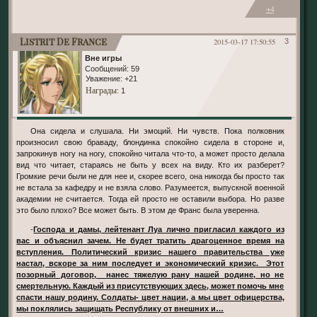
+4
Listrit De France
2015-03-17 17:50:55
3
Вне игры
Сообщений:
59
Уважение:
+21
Награды
: 1
Она сидела и слушала. Ни эмоций. Ни чувств. Пока полковник
произносил свою браваду, блондинка спокойно сидела в стороне и,
запрокинув ногу на ногу, спокойно читала что-то, а может просто делала
вид что читает, стараясь не быть у всех на виду. Кто их разберет?
Громкие речи были не для нее и, скорее всего, она никогда бы просто так
не встала за кафедру и не взяла слово. Разумеется, выпускной военной
академии не считается. Тогда ей просто не оставили выбора. Но разве
это было плохо? Все может быть. В этом де Франс была уверенна.
-
Господа и дамы, лейтенант Луа лично пригласил каждого из
вас и объяснил зачем. Не будет тратить драгоценное время на
вступления. Политический кризис нашего правительства уже
настал, вскоре за ним последует и экономический кризис. Этот
позорный договор, нанес тяжелую рану нашей родине, но не
смертельную. Каждый из присутствующих здесь, может помочь мне
спасти нашу родину. Солдаты- цвет нации, а мы цвет офицерства,
мы поклялись защищать Республику от внешних и…