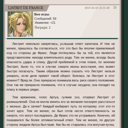
Listrit De France
2015-04-01 22:21:48
15
Вне игры
Сообщений:
59
Уважение:
+21
Награды
: 1
Листрит невольно напряглась, услышав ответ капитана. И тем не
менее, пришлось бы согласиться, что это был бы вполне приемлемый
ход со стороны де Франс. Люди потянулись бы за той, кто является
представителем некогда влиятельного рода. Тем не менее, всегда была
опасность удара в спину. Другой проблемой в этом плане, по мнению
Листрит, было то, что в случае смерти иконы восстания, оно может
быстро погаснуть. Таким образом можно сказать что Листрит нельзя
умирать, если дели примет такой оборот. Боялась ли Листрит в этот
момент? Вряд ли. Она прекрасно понимала весь риск своего положения.
Она так же прекрасно понимала, что в случае неудачи, она попадет на
плаху в первых рядах.
Тем временем, голос Артуа, гулким эхо, оторвал Листрит от
размышлений. Она не могла винить его за желание поскорее расстаться
с жизнью. Да и зачем? Каждый выбирает путь по которому этот кто-то
хочет идти. Тем не менее, он был готов нести ответственность за
смерти, что могут последовать. Де Франс это не устраивало. Конечно, ей
понравился бы более оптимистичный ответ. Тем не менее, по другую
сторону медали Артуа был прав. Как бы не старалась эта могучая кучка,