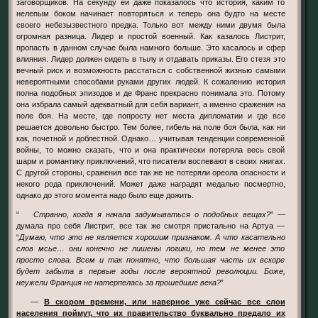
заговорщиков. На секунду ей даже показалось что история, каким то
нелепым боком начинает повторяться и теперь она будто на месте
своего небезызвестного предка. Только вот между ними двумя была
огромная разница. Лидер и простой военный. Как казалось Листрит,
пропасть в данном случае была намного больше. Это касалось и сфер
влияния. Лидер должен сидеть в тылу и отдавать приказы. Его стезя это
вечный риск и возможность расстаться с собственной жизнью самыми
невероятными способами руками других людей. К сожалению история
полна подобных эпизодов и де Франс прекрасно понимала это. Потому
она избрала самый адекватный для себя вариант, а именно сражения на
поле боя. На месте, где попросту нет места дипломатии и где все
решается довольно быстро. Тем более, гибель на поле боя была, как ни
как, почетной и доблестной. Однако… учитывая тенденции современной
войны, то можно сказать, что и она практически потеряла весь свой
шарм и романтику приключений, что писатели воспевают в своих книгах.
С другой стороны, сражения все так же не потеряли ореола опасности и
некого рода приключений. Может даже наградят медалью посмертно,
однако до этого момента надо было еще дожить.
“
Странно, когда я начала задумываться о подобных вещах?
” —
думала про себя Листрит, все так же смотря пристально на Артуа —
“
Думаю, что это не является хорошим признаком. А что касательно
слов мсье… они конечно не лишены логики, но тем не менее это
просто слова. Всем и так понятно, что большая часть их вскоре
будет забыта в первые годы после вероятной революции. Боже,
неужели Франция не натерпелась за прошедшие века?
”
—
В скором времени, или наверное уже сейчас все слои
населения поймут, что их правительство буквально предало их