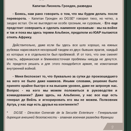
Капитан Лионель Гронден, разведка
- Боюсь, нам рано говорить о том, что мы будем делать после
переворота.
- Капитан Гронден из DGSE* говорил тихо, но четко, а
заодно встал. Он не выглядел ни особо грозным, ни суровым, -
Его еще
предстоит совершить и сделать наименее кровавым - мы на войне
и так и пока мы здесь теряем Альбион, предатели из ЮАР пытаются
отнять Африку.
Действительно, даже если бы здесь все шло хорошо, на южных
рубежах нарисовался нехороший тандем из двух бывших врагов, каждый
из которых и в отдельности был проблемой. И от того, что они сменят
власть, африканская и ближневосточная проблемы никуда не денутся.
Их придется решать и для этого понадобится армия, не измотанная
внутренней войной.
- Меня беспокоит то, что буквально за сутки до произошедшего
на него не было даже намеков. Иными словами, решение было
принято крайне быстро и на высшем уровне, даже не затронув нас.
Вопрос - на кого мы можем положиться в руководстве и
командовании? Даже здесь, на Альбионе, у нас все еще есть
генерал де Вейль и игнорировать его мы не можем. Полковник
Артуа, у нас еще есть друзья на континенте?
*
DGSE - Direction Generale de la Securite Exterieure - Генеральная
дирекция внешней безопасности - главная военная разведка Франции
0