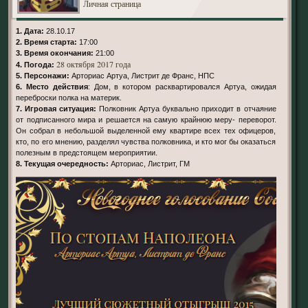
Личная страница
1. Дата:
28.10.17
2. Время старта:
17:00
3. Время окончания:
21:00
28 октября 2017 года
4. Погода:
5. Персонажи:
Арториас Артуа, Листрит де Франс, НПС
6. Место действия
: Дом, в котором расквартировался Артуа, ожидая
переброски полка на материк.
7. Игровая ситуация:
Полковник Артуа буквально приходит в отчаяние
от подписанного мира и решается на самую крайнюю меру- переворот.
Он собрал в небольшой выделенной ему квартире всех тех офицеров,
кто, по его мнению, разделял чувства полковника, и кто мог бы оказаться
полезным в предстоящем мероприятии.
8. Текущая очередность:
Арториас, Листрит, ГМ