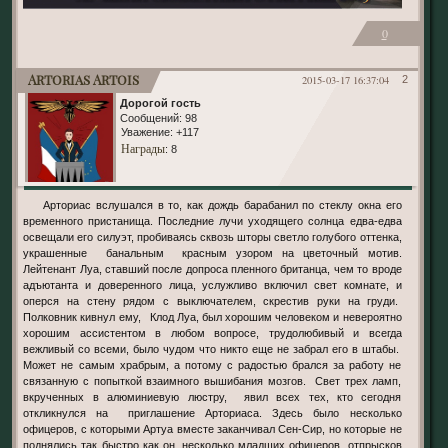
0
Artorias Artois
2015-03-17 16:37:04
2
Дорогой гость
Сообщений:
98
Уважение:
+117
Награды
: 8
Арториас вслушался в то, как дождь барабанил по стеклу окна его
временного пристанища. Последние лучи уходящего солнца едва-едва
освещали его силуэт, пробиваясь сквозь шторы светло голубого оттенка,
украшенные банальным красным узором на цветочный мотив.
Лейтенант Луа, ставший после допроса пленного британца, чем то вроде
адъютанта и доверенного лица, услужливо включил свет комнате, и
оперся на стену рядом с выключателем, скрестив руки на груди.
Полковник кивнул ему, Клод Луа, был хорошим человеком и невероятно
хорошим ассистентом в любом вопросе, трудолюбивый и всегда
вежливый со всеми, было чудом что никто еще не забрал его в штабы.
Может не самым храбрым, а потому с радостью брался за работу не
связанную с попыткой взаимного вышибания мозгов. Свет трех ламп,
вкрученных в алюминиевую люстру, явил всех тех, кто сегодня
откликнулся на приглашение Арториаса. Здесь было несколько
офицеров, с которыми Артуа вместе заканчивал Сен-Сир, но которые не
поднялись так быстро как он, несколько младших офицеров, отпрысков