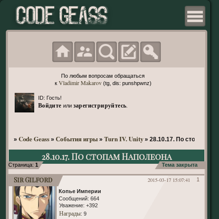
По любым вопросам обращаться
Vladimir Makarov
к
(tg, dis: punshpwnz)
ID: Гость!
Войдите
зарегистрируйтесь
или
.
Code Geass
События игры
Turn IV. Unity
»
»
»
»
28.10.17. По стопам На
28.10.17. По стопам Наполеона
Страница:
1
Тема закрыта
Sir Gilford
2015-03-17 15:07:41
1
Копье Империи
Сообщений:
664
Уважение:
+392
Награды
: 9