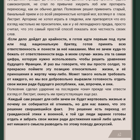
самоконтроля, не стал по привычке хмурить лоб или протирать
переносицу, как он обычно делал. Полковник решил применить старый,
банальный прием и со всей уверенностью которой мог, взглянул в глаза
Листрит. Арториас не хотел играть в гляделки, или притворятся что его
взгляд настолько же пронзителен, как и у её легендарного предка, просто
считал, что это самый простой способ показать всю честность своих
слов.
-Если дело дойдет до крайности, я готов идти первым под пули
или под национальную бритву, готов принять всю
ответственность и понести за неё наказание. Мне не зачем куда-то
бежать от ответственности ведь в моем случае- жизнь эта та самая
цифра, которую нужно использовать чтобы решить уравнение
будущего Франции. И раз вы говорите, что вы просто солдат, то
прекрасно поймете эту позицию относительно жизни, и её
приношения в жертву чему-либо. Может такого нельзя требовать
от каждого, но мы все добровольно выразили готовность отдать
свои жизни ради будущего республики, как, впрочем, и они.
Полковник сделал ударение на последнем «они» прежде чем отвести
взгляд от Листрит, окинуть им присутствующих еще раз.
-Каждый сам решает для себя зачем он будет жертвовать жизнью и
почему он собирается её отнимать, но для нас важно, что это
решение свершившийся факт. Это решение есть переход от
гражданской этики к военной, к той где люди заранее готовы
отдать и забрать свои жизни ради достижения какой либо цели. И
нет никакого смысла разводить по этому поводу дискуссий.
+2