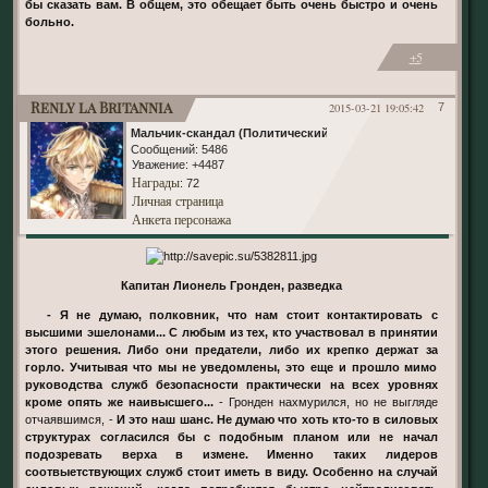
бы сказать вам. В общем, это обещает быть очень быстро и очень
больно.
+5
Renly la Britannia
2015-03-21 19:05:42
7
Мальчик-скандал (Политический)
Сообщений:
5486
Уважение:
+4487
Награды
: 72
Личная страница
Анкета персонажа
Капитан Лионель Гронден, разведка
- Я не думаю, полковник, что нам стоит контактировать с
высшими эшелонами... С любым из тех, кто участвовал в принятии
этого решения. Либо они предатели, либо их крепко держат за
горло. Учитывая что мы не уведомлены, это еще и прошло мимо
руководства служб безопасности практически на всех уровнях
кроме опять же наивысшего...
- Гронден нахмурился, но не выгляде
отчаявшимся, -
И это наш шанс. Не думаю что хоть кто-то в силовых
структурах согласился бы с подобным планом или не начал
подозревать верха в измене. Именно таких лидеров
соотвыетствующих служб стоит иметь в виду. Особенно на случай