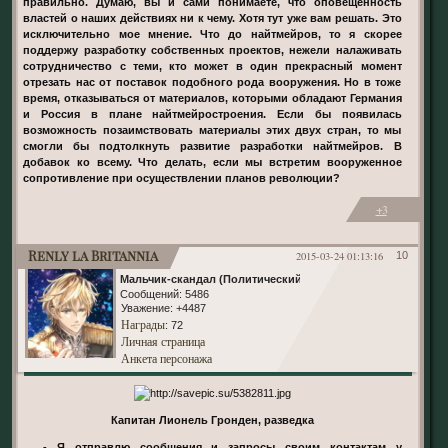
правильно. Думаю, вы и сами понимаете, что оповещенность
властей о наших действиях ни к чему. Хотя тут уже вам решать. Это
исключительно мое мнение. Что до найтмейров, то я скорее
поддержу разработку собственных проектов, нежели налаживать
сотрудничество с теми, кто может в один прекрасный момент
отрезать нас от поставок подобного рода вооружения. Но в тоже
время, отказываться от материалов, которыми обладают Германия
и Россия в плане найтмейростроения. Если бы появилась
возможность позаимствовать материалы этих двух стран, то мы
смогли бы подтолкнуть развитие разработки найтмейров. В
добавок ко всему. Что делать, если мы встретим вооруженное
сопротивление при осуществлении планов революции?
+3
Renly la Britannia
2015-03-24 01:13:16
10
Мальчик-скандал (Политический)
Сообщений:
5486
Уважение:
+4487
Награды
: 72
Личная страница
Анкета персонажа
Капитан Лионель Гронден, разведка
- Я отправлю сообщения и запросы своим контактам у