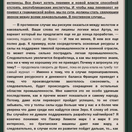
интересы. Все будут хотеть перемен и новой власти способной
отстоять республиканские институты. И чтобы наш переворот не
привел к гражданской войне, мы по сути, должны стать связующим
звеном между всеми недовольными. В противном случае…
—
В противном случае мы рискуем оказаться между молотом и
наковальней. Ваши слова не лишены логики мсье Артуа, но
вариант который вы предлагаете еще не до конца проработан.
—
наконец подала голос де Франс —
И тем не менее, В нем все еще
полно дыр. К примеру, если сосредоточить основные ресурсы и
силы на поддержке тяжелой промышленности и военной отрасли,
то может очень сильно пострадать легкая промышленность.
Следовательно увеличится безработица, а как мы вероятно знаем,
она ни к чему не хорошему это не приведет. Почему я затронула эту
тему?
— продолжала говорить де Франс, пока ее рука клала на тумбу тот
самый журнал —
Именно к тому, что в случае перенаправления,
смещения ресурсного и денежного баланса Франции приведет к
тому, что производителям захотелось сэкономить, а
следовательно, будет происходить сокращение в остальных
областях промышленности. Мне кажется это не особо удачным
последствием, как в прочем может показаться и самому народу.
Потому, даже если переворот пройдет успешно, то не стоит
забывать, что у толпы силы куда больше чем у нас и я более чем
уверена что даже среди них найдутся свои Зеро. К слову об этом.
Вы случайно не думали поддерживать разработку найтмейров? Я
конечно понимаю что Панзер Хюмели марк I и марк II это
интересно, но британские машины дают нам жару, а
следовательно, в случае если их развитие пойдет дальше, то... как