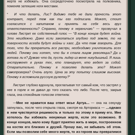
жертв не избежать. Она сосредоточено посмотрела на полковника,
поменяв затекшие ноги местами.
“
И что делать, Лис? Видимо тебе не дали прочесть этот
контракт, перед тем как ты его подписала. Может, стоит
согласится с капитаном и принять на себя весь груз
ответственности? Странно, почему я нервничаю.
” — прозвучал в
голове Листрит ее собственный голос — “
В конце концов будет война.
Это неизбежно. Даже если закопаться глубоко под землю, то на
поверхности всегда будут войны и хаос. Да что там говорить. Для
того, что бы прекратить все распри, необходимо уничтожить всех
людей. Почему они хотят, что бы я стала лицом революции? Да и
готова ли я? Думаю что да, пусть лидер из меня никудышный. Я лишь
инструмент в руках тех, кто планирует, кто ведет за собой.
Отвратительно. Почему я позволяю делать это? Может
самопроверка? Очень глупо. Цена за эту попытку слишком высокая.
Почему я вспомнила русскую рулетку?
”
Листрит глубоко вдохнула, проглатывая тот самый ком, что застрял у
нее в горле и не давал до того сказать что либо. После чего, закрыв
глаза, она спокойным голосом ответила:
—
Мне не нравится ваш ответ мсье Артуа…
— она на секунду
запнулась, после чего открыла глаза, смотря на Арториаса —
…однако
в нем чувствуется решимость и только по этому я приму его. Мне
хотелось бы избежать ненужных жертв, если это возможно. В
конце концов, мало кому будет приятно жить в мире, построенном
на костях его близких и друзей. Прошу вас, не забывать об этом.
Если мы позволим себе много жертв, то из героев мы превратимся