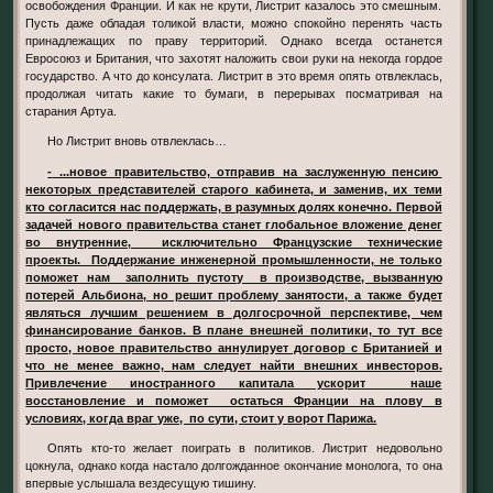
освобождения Франции. И как не крути, Листрит казалось это смешным.
Пусть даже обладая толикой власти, можно спокойно перенять часть
принадлежащих по праву территорий. Однако всегда останется
Евросоюз и Британия, что захотят наложить свои руки на некогда гордое
государство. А что до консулата. Листрит в это время опять отвлеклась,
продолжая читать какие то бумаги, в перерывах посматривая на
старания Артуа.
Но Листрит вновь отвлеклась…
- ...новое правительство, отправив на заслуженную пенсию
некоторых представителей старого кабинета, и заменив, их теми
кто согласится нас поддержать, в разумных долях конечно. Первой
задачей нового правительства станет глобальное вложение денег
во внутренние, исключительно Французские технические
проекты. Поддержание инженерной промышленности, не только
поможет нам заполнить пустоту в производстве, вызванную
потерей Альбиона, но решит проблему занятости, а также будет
являться лучшим решением в долгосрочной перспективе, чем
финансирование банков. В плане внешней политики, то тут все
просто, новое правительство аннулирует договор с Британией и
что не менее важно, нам следует найти внешних инвесторов.
Привлечение иностранного капитала ускорит наше
восстановление и поможет остаться Франции на плову в
условиях, когда враг уже, по сути, стоит у ворот Парижа.
Опять кто-то желает поиграть в политиков. Листрит недовольно
цокнула, однако когда настало долгожданное окончание монолога, то она
впервые услышала вездесущую тишину.