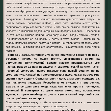
влиятельных людей или просто известных за различные таланты, его
собственный заместитель, командир второго кирасирского, и бывший
начальник Арториаса, командующий полком до него и начальники или
заместители начальников штабов некоторых крупных французских
соединений. Было даже немного тесновато для всех этих людей, но
стояли только полковник и Клод. Более того, хватило места чтобы
расположить пару столиков с кофе, и что самое важное, запечатанные
конверты с именами людей которым они предназначались. Последний
из тех кого он ожидал вошел Всего пару минут назад и только и успел,
что перездороваться со всеми и сесть в углу дивана. Полковник по
старой привычке набрал воздуха в легкие, но говорил тихим тоном даже
без намека на привычное его сослуживцем искусственное озвончение
голоса:
-Господа и дамы, лейтенант Луа лично пригласил каждого из вас и
объяснил зачем. Не будет тратить драгоценное время на
вступления. Политический кризис нашего правительства уже
настал, вскоре за ним последует и экономический кризис. Этот
позорный договор, нанес тяжелую рану нашей родине, но не
смертельную. Каждый из присутствующих здесь, может помочь мне
спасти нашу родину. Солдаты- цвет нации, а мы цвет офицерства,
мы поклялись защищать Республику от внешних и внутренних
врагов, и сегодня день когда наша кампания против последних
начнется! В конвертах которые лежат около вас, поставлены
задачи, которые необходимо достигнуть в самый короткий срок
после прибытия на материк.
Полковник сделал паузу чтобы отдышаться и собраться с мыслями,
когда последовал вопрос от одного из офицеров:
-Я тоже считаю что пора нам взять судьбу Республики, в свои