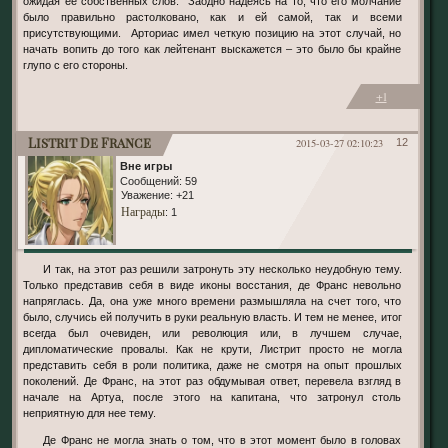
ожидая её собственных слов. Заодно надеясь на то, что его молчание
было правильно растолковано, как и ей самой, так и всеми
присутствующими. Арториас имел четкую позицию на этот случай, но
начать вопить до того как лейтенант выскажется – это было бы крайне
глупо с его стороны.
+1
Listrit De France
2015-03-27 02:10:23
12
Вне игры
Сообщений:
59
Уважение:
+21
Награды
: 1
И так, на этот раз решили затронуть эту несколько неудобную тему.
Только представив себя в виде иконы восстания, де Франс невольно
напряглась. Да, она уже много времени размышляла на счет того, что
было, случись ей получить в руки реальную власть. И тем не менее, итог
всегда был очевиден, или революция или, в лучшем случае,
дипломатические провалы. Как не крути, Листрит просто не могла
представить себя в роли политика, даже не смотря на опыт прошлых
поколений. Де Франс, на этот раз обдумывая ответ, перевела взгляд в
начале на Артуа, после этого на капитана, что затронул столь
неприятную для нее тему.
Де Франс не могла знать о том, что в этот момент было в головах