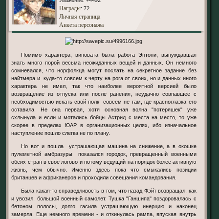
Уважение:
+4492
Награды
: 72
Личная страница
Анкета персонажа
Помимо характера, виновата была работа Энтони, вынуждавшая
знать много порой весьма неожиданных вещей и данных. Он немного
сомневался, что норфолкца могут послать на секретное задание без
найтмера и куда-то совсем к черту на рога от своих, но и данных иного
характера не имел, так что наиболее вероятной версией было
возвращение из отпуска или после ранения, неудачно совпавшее с
необходимостью искать свой полк совсем не там, где красноглазка его
оставила. Не она первая, хотя основная волна "потеряшек" уже
схлынула и если и мотались бойцы Астрид с места на место, то уже
скорее в пределах ЮАР в организационных целях, ибо изначальное
наступление пошло слегка не по плану.
Но вот и пошла устрашающая машина на снижение, а в окошке
пулеметной амбразуры показался городок, превращенный военными
обеих стран в свое логово и потому ведущий на порядок более активную
жизнь, чем обычно. Именно здесь пока что смыкались позиции
британцев и африканеров и проходили совещания командования.
Была какая-то справедливость в том, что назад Фэйт возвращал, как
и увозил, большой военный самолет. Тушка "Ганшипа" поздоровалась с
бетоном полосы, долго гасила устрашающую инерцию и наконец
замерла. Еще немного времени - и откинулась рампа, впуская внутрь