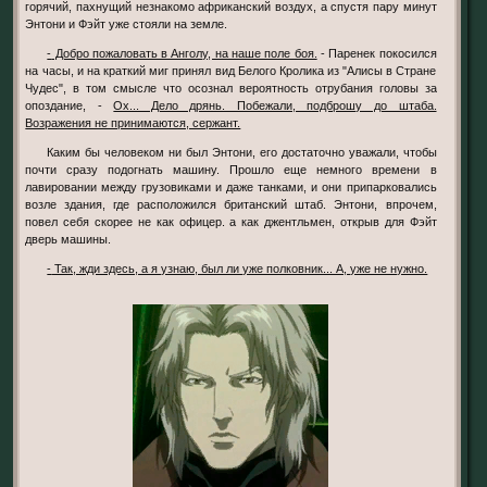
горячий, пахнущий незнакомо африканский воздух, а спустя пару минут
Энтони и Фэйт уже стояли на земле.
- Добро пожаловать в Анголу, на наше поле боя.
- Паренек покосился
на часы, и на краткий миг принял вид Белого Кролика из "Алисы в Стране
Чудес", в том смысле что осознал вероятность отрубания головы за
опоздание, -
Ох... Дело дрянь. Побежали, подброшу до штаба.
Возражения не принимаются, сержант.
Каким бы человеком ни был Энтони, его достаточно уважали, чтобы
почти сразу подогнать машину. Прошло еще немного времени в
лавировании между грузовиками и даже танками, и они припарковались
возле здания, где расположился британский штаб. Энтони, впрочем,
повел себя скорее не как офицер. а как джентльмен, открыв для Фэйт
дверь машины.
- Так, жди здесь, а я узнаю, был ли уже полковник... А, уже не нужно.