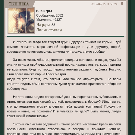
Сын Неба
2015-02-15 11:53:24
5
Вне игры
Сообщений:
2682
Уважение:
+1127
Награды
: 38
Личная страница
И отчего же люди так тянутся друг к другу? Стейком не корми – дай
языком лопатить море личной информации в уши другому, порой,
совершенно не интересуясь, а нужна ли та слушателю вообще.
За свою жизнь «братец-кролик» повидала пол мира, и везде, куда бы
она ни сунула свой очаровательный носик, находились те, кому приятна
её компания: будь то город, переполненный людьми, глубинка России,
стан врага или же бар на Грассо-стрит.
Люди тянутся к тем, кто открыт. Или точнее «приоткрыт» - не всем
хочется видеть тёмные стороны души даже самого приятного в общении
собеседника.
Но что, если в один прекрасный день ты перестанешь зубоскалить в
ответ, смеяться над каждой шуткой, поддерживать беседу? Уйдут ли те,
кто до недавнего момента считал тебя душой компании? Придут ли
новые – иные, не похожие? И в улыбках ли дело? Быть может, людей
тянет некий «магнетизм»?
Энтони был «само радушие» - такие ребята частенько брали на себя
обязанности «местного старожила» в лагерях и приютах. Тёплые,
простые, они, тем не менее, воспринимались многими как неудачники.