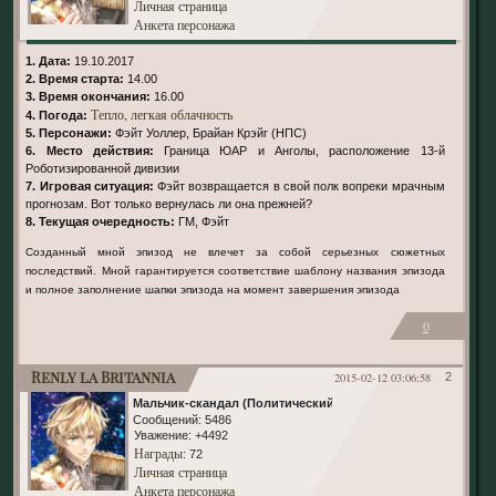
Личная страница
Анкета персонажа
1. Дата:
19.10.2017
2. Время старта:
14.00
3. Время окончания:
16.00
Тепло, легкая облачность
4. Погода:
5. Персонажи:
Фэйт Уоллер, Брайан Крэйг (НПС)
6. Место действия:
Граница ЮАР и Анголы, расположение 13-й
Роботизированной дивизии
7. Игровая ситуация:
Фэйт возвращается в свой полк вопреки мрачным
прогнозам. Вот только вернулась ли она прежней?
8. Текущая очередность:
ГМ, Фэйт
Созданный мной эпизод не влечет за собой серьезных сюжетных
последствий. Мной гарантируется соответствие шаблону названия эпизода
и полное заполнение шапки эпизода на момент завершения эпизода
0
Renly la Britannia
2015-02-12 03:06:58
2
Мальчик-скандал (Политический)
Сообщений:
5486
Уважение:
+4492
Награды
: 72
Личная страница
Анкета персонажа