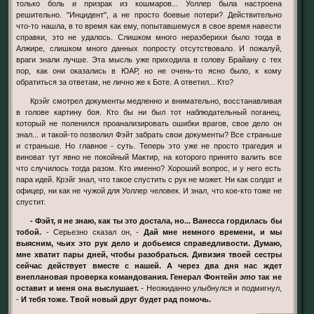
только боль и призрак из кошмаров... Уоллер была настроена
решительно. "Инцидент", а не просто боевые потери? Действительно
что-то нашла, в то время как ему, попытавшемуся в свое время навести
справки, это не удалось. Слишком много неразберихи было тогда в
Алжире, слишком много данных попросту отсутствовало. И пожалуй,
враги знали лучше. Эта мысль уже приходила в голову Брайану с тех
пор, как они оказались в ЮАР, но не очень-то ясно было, к кому
обратиться за ответам, не лично же к Боте. А ответил... Кто?
Крэйг смотрел документы медленно и внимательно, восстанавливая
в голове картину боя. Кто бы ни был тот наблюдательный поганец,
который не поленился проанализировать ошибки врагов, свое дело он
знал... и такой-то позволил Фэйт забрать свои документы? Все страньше
и страньше. Но главное - суть. Теперь это уже не просто трагедия и
виноват тут явно не покойный Мактир, на которого принято валить все
что случилось тогда разом. Кто именно? Хороший вопрос, и у него есть
пара идей. Крэйг знал, что такое спустить с рук не может. Ни как солдат и
офицер, ни как не чужой для Уоллер человек. И знал, что кое-кто тоже не
спустит.
- Фэйт, я не знаю, как ты это достала, но... Ванесса гордилась бы
тобой.
- Серьезно сказал он, -
Дай мне немного времени, и мы
выясним, чьих это рук дело и добьемся справедливости. Думаю,
мне хватит пары дней, чтобы разобраться. Дивизия твоей сестры
сейчас действует вместе с нашей. А через два дня нас ждет
внеплановая проверка командования. Генерал Фонтейн
это
так не
оставит и меня она выслушает.
- Неожиданно улыбнулся и подмигнул,
-
И тебя тоже. Твой новый друг будет рад помочь.