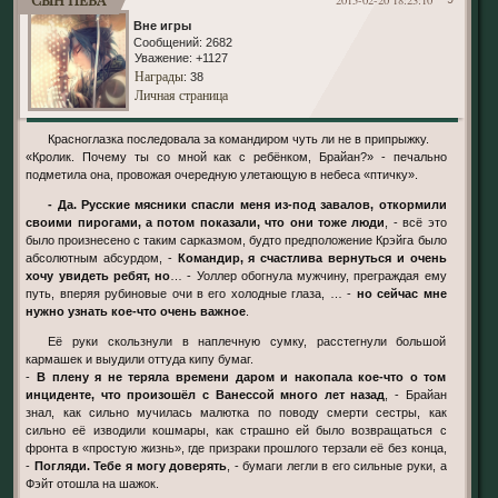
Вне игры
Сообщений:
2682
Уважение:
+1127
Награды
: 38
Личная страница
Красноглазка последовала за командиром чуть ли не в припрыжку.
«Кролик. Почему ты со мной как с ребёнком, Брайан?» - печально
подметила она, провожая очередную улетающую в небеса «птичку».
- Да. Русские мясники спасли меня из-под завалов, откормили
своими пирогами, а потом показали, что они тоже люди
, - всё это
было произнесено с таким сарказмом, будто предположение Крэйга было
абсолютным абсурдом, -
Командир, я счастлива вернуться и очень
хочу увидеть ребят, но
… - Уоллер обогнула мужчину, преграждая ему
путь, вперяя рубиновые очи в его холодные глаза, … -
но сейчас мне
нужно узнать кое-что очень важное
.
Её руки скользнули в наплечную сумку, расстегнули большой
кармашек и выудили оттуда кипу бумаг.
-
В плену я не теряла времени даром и накопала кое-что о том
инциденте, что произошёл с Ванессой много лет назад
, - Брайан
знал, как сильно мучилась малютка по поводу смерти сестры, как
сильно её изводили кошмары, как страшно ей было возвращаться с
фронта в «простую жизнь», где призраки прошлого терзали её без конца,
-
Погляди. Тебе я могу доверять
, - бумаги легли в его сильные руки, а
Фэйт отошла на шажок.