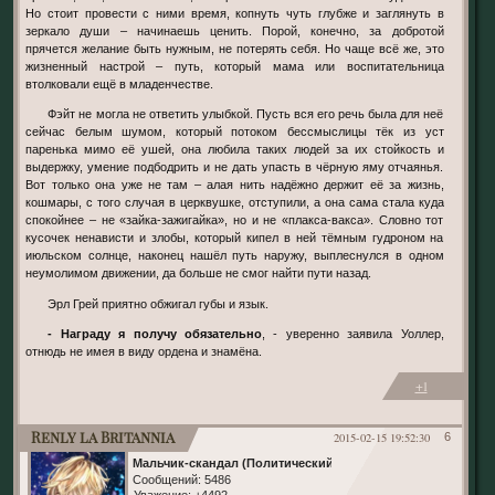
Но стоит провести с ними время, копнуть чуть глубже и заглянуть в
зеркало души – начинаешь ценить. Порой, конечно, за добротой
прячется желание быть нужным, не потерять себя. Но чаще всё же, это
жизненный настрой – путь, который мама или воспитательница
втолковали ещё в младенчестве.
Фэйт не могла не ответить улыбкой. Пусть вся его речь была для неё
сейчас белым шумом, который потоком бессмыслицы тёк из уст
паренька мимо её ушей, она любила таких людей за их стойкость и
выдержку, умение подбодрить и не дать упасть в чёрную яму отчаянья.
Вот только она уже не там – алая нить надёжно держит её за жизнь,
кошмары, с того случая в церквушке, отступили, а она сама стала куда
спокойнее – не «зайка-зажигайка», но и не «плакса-вакса». Словно тот
кусочек ненависти и злобы, который кипел в ней тёмным гудроном на
июльском солнце, наконец нашёл путь наружу, выплеснулся в одном
неумолимом движении, да больше не смог найти пути назад.
Эрл Грей приятно обжигал губы и язык.
- Награду я получу обязательно
, - уверенно заявила Уоллер,
отнюдь не имея в виду ордена и знамёна.
+1
Renly la Britannia
2015-02-15 19:52:30
6
Мальчик-скандал (Политический)
Сообщений:
5486