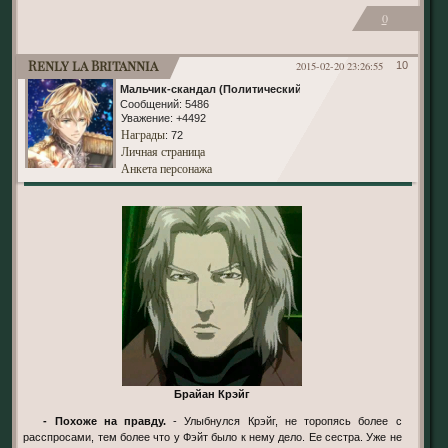
0
Renly la Britannia
2015-02-20 23:26:55
10
Мальчик-скандал (Политический)
Сообщений:
5486
Уважение:
+4492
Награды
: 72
Личная страница
Анкета персонажа
Брайан Крэйг
- Похоже на правду.
- Улыбнулся Крэйг, не торопясь более с
расспросами, тем более что у Фэйт было к нему дело. Ее сестра. Уже не