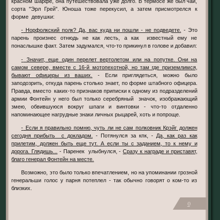
красном шарфе, она путешествовала уже долго. В термосе же был чай,
сорта "Эрл Грей". Юноша тоже перекусил, а затем присмотрелся к
форме девушки:
- Норфолкский полк? Да, вас куда ни пошли - не подведете.
- Это
парень произнес отнюдь не как лесть, а как известный ему не
понаслышке факт. Затем задумался, что-то прикинул в голове и добавил:
- Значит, еще один перелет вертолетом или на попутке. Они на
самом севере, вместе с 16-й мотопехотной, но там где приземлимся,
бывают офицеры из ваших.
- Если приглядеться, можно было
заподозрить, откуда парень столько знает, по форме штабного офицера.
Правда, вместо каких-то признаков приписки к одному из подразделений
армии Фонтейн у него был только серебряный значок, изображающий
змею, обвившуюся вокруг шпаги и винтовки - что-то отдаленно
напоминающее нагрудные знаки личных рыцарей, хоть и попроще.
- Если я правильно помню, чуть ли не сам полковник Крэйг должен
сегодня прибыть с докладом.
- Потянулся за кпк, -
Да, как раз как
прилетим, должен быть еще тут. А если ты с заданием, то к нему и
дорога. Глядишь...
- Паренек улыбнулся, -
Сразу к награде и приставят,
благо генерал Фонтейн на месте.
Возможно, это было только впечатлением, но на упоминании грозной
генеральши голос у парня потеплел - так обычно говорят о ком-то из
близких.
0