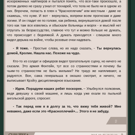
искореженных найтмеров и пытался понять, что все-таки произошло, а
потом далеко не сразу узнал от технарей, что тела не было ни в одном из
них. Впрочем, попасть в плен к "Красноплечим" или местным - даже не
скажешь, что хуже. И вот - вернулась, вопреки всем прогнозам и даже
логике. И он гладит ее по голове, как ребенка, вернувшегося домой после
того как там все извелись и обыскали больницы и морги - и мыслей нет
отругать за безрассудство, главное что тут и можно больше не думать,
что происходит с бедняжкой. А думать приходится - слишком много
видел дерьма на войне, чтобы розовые очки надевать.
- Я тоже.
- Простые слова, но их надо сказать, -
Ты вернулась
домой, Кролик. Нашла нас. Похоже на чудо.
Кто-то из солдат и офицеров видел трогательную сцену, но ничего не
сказали. Это армия Фонтейн, тут все со странностями и почему бы
чьим-то странностям не быть милыми? Не траур же напяливают, а
радуются. Вон, сама генеральша в окошко смотрит, и ничего, не
выписывает Крэйгу дисциплинарное взыскание.
- Идем. Порадуем наших ребят поскорее.
– Улыбнулся полковник,
ведя девушку к своей машине, и лишь когда уже ехали по пыльной
ангольской дороге, спросил:
- Так перед кем я в долгу за то, что вижу тебя живой? Мне
неважно, даже если это «Красноплечий»… Этого я не забуду.
0
Сын Неба
2015-02-20 18:23:10
9