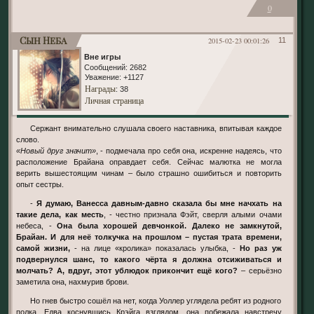
0
Сын Неба
2015-02-23 00:01:26
11
Вне игры
Сообщений:
2682
Уважение:
+1127
Награды
: 38
Личная страница
Сержант внимательно слушала своего наставника, впитывая каждое
слово.
«Новый друг значит»
, - подмечала про себя она, искренне надеясь, что
расположение Брайана оправдает себя. Сейчас малютка не могла
верить вышестоящим чинам – было страшно ошибиться и повторить
опыт сестры.
-
Я думаю, Ванесса давным-давно сказала бы мне начхать на
такие дела, как месть
, - честно признала Фэйт, сверля алыми очами
небеса, -
Она была хорошей девчонкой. Далеко не замкнутой,
Брайан. И для неё толкучка на прошлом – пустая трата времени,
самой жизни,
- на лице «кролика» показалась улыбка, -
Но раз уж
подвернулся шанс, то какого чёрта я должна отсиживаться и
молчать? А, вдруг, этот ублюдок прикончит ещё кого?
– серьёзно
заметила она, нахмурив брови.
Но гнев быстро сошёл на нет, когда Уоллер углядела ребят из родного
полка. Едва коснувшись Крэйга взглядом, она побежала навстречу