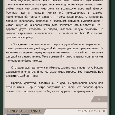
Шаг, ещё один, земля. Она стояла на фоне стальной птицы. Тёмные
шелковистые волосы то и дело плясали под песню ветра, алые, словно
рубин глаза неотрывно смотрели на возникшую пред ней фигуру.
Ресницы так и порхали. Уголки губ приподнялись в улыбке,
преисполненной тепла и радости – тоска закончилась. С мгновение
девушка колебалась, боролась с желанием, нарушив субординацию и
устав, кинуться на своего командира, заключить его в объятия. Его –
дорогого друга, которого не видела, казалось, целую вечность. За
которого страшилась и волновалась – не погиб ли он в бою. И не смогла
противиться порыву.
- Я скучала
, - шептали уста, тогда как руки обвились вокруг шеи, а
щека приникла к могучей груди. Фэйт мерно дышала, прикрыв веки. Ни
капельки смущения перед молодым человеком, что сейчас стал лишь
фигурой на заднем плане. Тень сомнений и тягость тревог сошли на нет
– словно и не было никогда.
Отстранилась, заглянула в тёмные, словно сама ночь, очи. Нашла
удивление и счастье. В её же было лишь второе. Всё подождёт. Всё
сложится. Сейчас – дом.
Пропели двигатели взлетающей в дали смертоносной, оперённой
сталью птицы. Порыв ветра подхватил её шарф, что подобно флагу
сейчас алел на фоне серого неба, крепко держась за хрупкую шею.
0
Renly la Britannia
2015-02-19 18:53:28
8