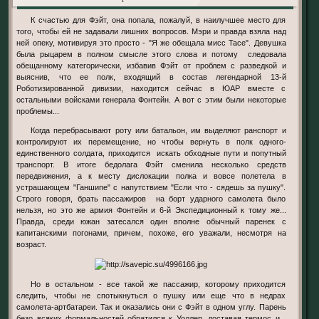
К счастью для Фэйт, она попала, пожалуй, в наилучшее место для
того, чтобы ей не задавали лишних вопросов. Мэри и правда взяла над
ней опеку, мотивируя это просто - "Я же обещала мисс Тасе". Девушка
была рыцарем в полном смысле этого слова и потому следовала
обещанному категорически, избавив Фэйт от проблем с разведкой и
выяснив, что ее полк, входящий в состав легендарной 13-й
Роботизированной дивизии, находится сейчас в ЮАР вместе с
остальными войсками генерала Фонтейн. А вот с этим были некоторые
проблемы...
Когда перебрасывают роту или батальон, им выделяют ранспорт и
контролируют их перемещение, но чтобы вернуть в полк одного-
единственного солдата, приходится искать обходные пути и попутный
транспорт. В итоге бедолага Фэйт сменила несколько средств
передвижения, а к месту дислокации полка и вовсе полетела в
устрашающем "Ганшипе" с напутствием "Если что - сядешь за пушку".
Строго говоря, брать пассажиров на борт ударного самолета было
нельзя, но это же армия Фонтейн и 6-й Экспедиционный к тому же...
Правда, среди южан затесался один вполне обычный паренек с
капитанскими погонами, причем, похоже, его уважали, несмотря на
возраст.
Но в остальном - все такой же пассажир, которому приходится
следить, чтобы не спотыкнуться о пушку или еще что в недрах
самолета-артбатареи. Так и оказались они с Фэйт в одном углу. Парень
безо всяких формальностей обратился к Уоллер, доставая термос и...