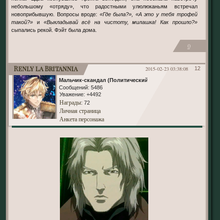
небольшому «отряду», что радостными улюлюканьям встречал
новоприбывшую. Вопросы вроде:
«Где была?», «А это у тебя трофей
такой?»
и
«Выкладывай всё на чистоту, милашка! Как прошло?»
сыпались рекой. Фэйт была дома.
0
Renly la Britannia
2015-02-23 03:38:08
12
Мальчик-скандал (Политический)
Сообщений:
5486
Уважение:
+4492
Награды
: 72
Личная страница
Анкета персонажа