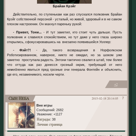
Брайан Крэйг
Действительно, по ступенькам как раз спускался полковник Брайан
Крэйг собственной персоной - усталый, но живой, здоровый и в не самом
плохом настроении. Он махнул пареньку рукой:
- Привет, Тони...
- И тут заметил, кто стоит чуть дальше. Пусть
полковник и славился спокойствием, но тут даже у него глаза широко
открылись, сфокусировавшись на внезапно появившейся Уоллер:
- Фэйт?!
- Да, такого возвращения в Норфолкском
Роботизированном, наверное, никто не ожидал, но за шоком уже
заметно проступала радость. Энтони тактично свалил в штаб, тем более
что оттуда как раз донесся грозный окрик, требующий от него
немедленно
явиться пред грозные очи генерала Фонтейн и объяснить,
где его, незаменимого, носили черти.
+2
Сын Неба
2015-02-18 20:14:05
7
Вне игры
Сообщений:
2682
Уважение:
+1127
Награды
: 38
Личная страница