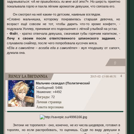
задумываться: «
А не привиделось ли мне всё это?
». Но шерсть приятно
покалывала горло и пахла лёгким ароматом девушки, что связала его.
Он смотрел на неё каким-то детским, наивным взглядом.
«Словно мальчишка, которому понравилась старшая девочка, но
возраст ещё совсем не тот, чтобы дарить что-то кроме конфет», -
подумала Уоллер, принимая его подношения с лёгкой улыбкой на устах.
- Фэйт
, - кратко отвечала девушка, смачивая губы горячим напитком, -
Лечу к своим после ответственного шпионского задания
, -
слукавила снайпер, после чего попробовала кусочек мяса.
«
Еда в самолёте – всегда еда в самолёте
» - жуя «подошву от сапог»,
думала она.
0
Renly la Britannia
2015-02-13 00:48:51
4
Мальчик-скандал (Политический)
Сообщений:
5486
Уважение:
+4492
Награды
: 72
Личная страница
Анкета персонажа
Энтони не торопился - оно, конечно, не из числа шедевров, готовил в
торопях, но если распробовать, то оценишь. Судя по виду девушки в