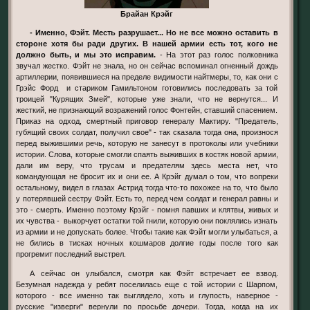
Брайан Крэйг
- Именно, Фэйт. Месть разрушает... Но не все можно оставить в
стороне хотя бы ради других. В нашей армии есть тот, кого не
должно быть, и мы это исправим.
- На этот раз голос полковника
звучал жестко. Фэйт не знала, но он сейчас вспоминал огненный дождь
артиллерии, появившиеся на пределе видимости найтмеры, то, как они с
Грэйс Форд и стариком Гамильтоном готовились последовать за той
троицей "Курящих Змей", которые уже знали, что не вернутся... И
жесткий, не признающий возражений голос Фонтейн, ставший спасением.
Приказ на одход, смертный приговор генералу Мактиру. "Предатель,
губящий своих солдат, получил свое" - так сказала тогда она, произнося
перед выжившими речь, которую не занесут в протоколы или учебники
истории. Слова, которые смогли спаять выживших в костяк новой армии,
дали им веру, что трусам и предателям здесь места нет, что
командующая не бросит их и они ее. А Крэйг думал о том, что вопреки
остальному, видел в глазах Астрид тогда что-то похожее на то, что было
у потерявшей сестру Фэйт. Есть то, перед чем солдат и генерал равны и
это - смерть. Именно поэтому Крэйг - помня павших и клятвы, живых и
их чувства - выкорчует остатки той гнили, которую они поклялись изнать
из армии и не допускать более. Чтобы такие как Фэйт могли улыбаться, а
не бились в тисках ночных кошмаров долгие годы после того как
прогремит последний выстрел.
А сейчас он улыбался, смотря как Фэйт встречает ее взвод.
Безумная надежда у ребят поселилась еще с той истории с Шарпом,
которого - все именно так выглядело, хоть и глупость, наверное -
русские "изверги" вернули по просьбе дочери. Тогда, когда на их