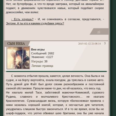
Нет, не бутерброды, а что-то вроде завтрака, который на авиалайнерах
подают, в движениях чувствовался навык, который подобает скорее
домохозяйке, чем вояке:
- Есть хочешь?
- И, не сомневаясь в согласии, представился, -
Энтони. А ты кто и какими судьбами здесь?
+1
Сын Неба
2015-02-12 21:08:14
3
Вне игры
Сообщений:
2682
Уважение:
+1127
Награды
: 38
Личная страница
С момента отбытия прошла, кажется, целая вечность. Она была и на
судне, и на борту вертолёта, ехала поездом, да тряслась в салоне авто.
Путь домой для Фэйт был долог своим разнообразием и постоянной
сменой обстановки. Прошли какие-то дни, но ей казалось, что весь год.
Не хватало милой Таси, заботливой мамочки-Новиковой, сурового
Рудина, славного и молчаливого Крестовского… не хватало
Красноплечих. Сумасшедшая жизнь, которую «Белоснежка» провела с
ними казалась хорошей книгой, которая, к несчастью для читателя,
умудрилась слишком быстро закончиться. И в то же время, если бы не
шарф-подарок, что уютно обвивал шею британки, она бы уже начала