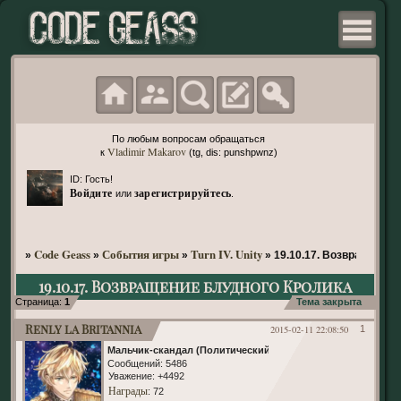
По любым вопросам обращаться
Vladimir Makarov
к
(tg, dis: punshpwnz)
ID: Гость!
Войдите
зарегистрируйтесь
или
.
Code Geass
События игры
Turn IV. Unity
»
»
»
»
19.10.17. Возвращение
19.10.17. Возвращение блудного Кролика
Страница:
1
Тема закрыта
Renly la Britannia
2015-02-11 22:08:50
1
Мальчик-скандал (Политический)
Сообщений:
5486
Уважение:
+4492
Награды
: 72