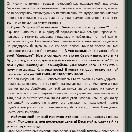
Он уже и не помнил, когда в последний раз ощущал себя настолько
беспомощным. Его в буквальном смысле этого слова избивали, и если
от непоседливой "жены" урон был физический, то мудро-наставнические
слова отца били по нему морально. И ведь самое паршивое в этом было
то, что он не мог им ничем ответить!
— Лучше "хорошей" жены может быть только её отсутствие!!!
— не
скрывая неприязни и очередной саркастической ремарки бросил он,
пытаясь оттолкнуть девушку подальше и избавиться от неё как от
назойливой мухи. Ему нужно было чем-то побить заявление Бродерика,
но раздираемый чуть ли не со всех сторон Коналл просто не мог
сконцентрировать своё внимание. —
А мне плевать, что нужно тебе и
этой "барышне"! Моего согласия на это не было изначально и не
будет, покуда я жив, дышу и у меня на месте все конечности! Если
вам нужен наследник - пожалуйста, усыновите кого из приюта и
получите дважды благодарность! В конце концов, женись на ней
сам если тебе уж ТАК СИЛЬНО ПРИСПИЧИЛО!!!
Вся эта ситуация - как и невозможность что-то очень сильно ударить -
продолжала выводить его из себя, разрывая на части. Мыслями до сих
пор на полях Альбиона, он всё цеплялся за ситуацию на фронте,
представляя в голове картины полнейшей неудачи военной компании и
того, чем же в итоге это всё может обернутся. Казалось бы, он дошёл до
настоящей истерики, но мысли его занимал не ирландский народ,
судьбой которого могло стать вечное рабство под флагом Священной
Британской Империи.
— Найтмер! Мой личный Найтмер! Эти скоты ведь разберут его на
части! Мои деньги, мои последние деньги! Весь мой вложенный на
реконструкцию труд!
Герой уже готов был вырвать все волосы со своей головы и прыгнуть в