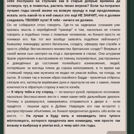
себе послушно на стульчик как в старые добрые времена да
останусь тут, в поместье, растить твоих внуков? Если ты потратил
лучшие годы своей жизни на всякую ерунду и ещё продолжаешь
искать хоть какой-то в ней смысл это ещё НЕ ЗНАЧИТ, что я должен
следовать ТВОЕМУ пути! Я тебе - ничего не должен.
Он не собирался этого говорить. Где-то на задворках сознания уже
кралась мысль о перейдённой "границе" и том, насколько не стоило
говорить в подобных тонах с пожилым человеком, но Коналл просто не
понимал его. Как тот мог вообще заявлять подобное лейтенанту?
Бывшему командиру целого батальона, солдату, офицеру при службе и
просто убийце бесчисленного множества британских солдат? Впервые в
своей жизни сын смотрел на отца с презрением в глазах. Они штурмом
брали укрепления и вытаскивали из темниц полумёртвых, растерзанных
и доведённых до состояния полнейшего изнеможения, людей,
потерявших за месяцы плена до сорока килограммов, в то время как
стоявший перед ним мужчина не ведал ни ужасов войны, ни голода, ни
пыток. В голове так и возник образ покойного Бидди - проклятые отбросы
связали его, натянули верёвками руки и прыгнули на них с камня, ломая
конечности в обратную сторону в месте изгиба.
— К чёрту тебя и эту стерву,
— он махнул рукой, прекрасно осознавая,
насколько бессмысленно вести с ними какие-либо дальнейшие диалоги.
Почему и развернулся, намереваясь отправиться к двери и - если
придётся - пешком идти в Дублин. Наврядли его там встретят с
распростёртыми объятиями, но Коналл предпочитал думать обо всём на
месте. —
Уж лучше я буду пить и ненавидить того тупого
жёлтолицого, которого предпочла мне командир, чем просто так
возьму и выброшу в унитаз всё, к чему шёл эти годы.