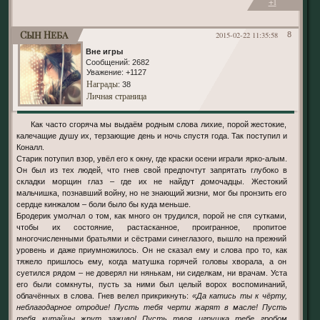
+1
Сын Неба
2015-02-22 11:35:58
8
Вне игры
Сообщений:
2682
Уважение:
+1127
Награды
: 38
Личная страница
Как часто сгоряча мы выдаём родным слова лихие, порой жестокие,
калечащие душу их, терзающие день и ночь спустя года. Так поступил и
Коналл.
Старик потупил взор, увёл его к окну, где краски осени играли ярко-алым.
Он был из тех людей, что гнев свой предпочтут запрятать глубоко в
складки морщин глаз – где их не найдут домочадцы. Жестокий
мальчишка, познавший войну, но не знающий жизни, мог бы пронзить его
сердце кинжалом – боли было бы куда меньше.
Бродерик умолчал о том, как много он трудился, порой не спя сутками,
чтобы их состояние, растасканное, проигранное, пропитое
многочисленными братьями и сёстрами синеглазого, вышло на прежний
уровень и даже приумножилось. Он не сказал ему и слова про то, как
тяжело пришлось ему, когда матушка горячей головы хворала, а он
суетился рядом – не доверял ни нянькам, ни сиделкам, ни врачам. Уста
его были сомкнуты, пусть за ними был целый ворох воспоминаний,
облачённых в слова. Гнев велел прикрикнуть:
«Да катись ты к чёрту,
неблагодарное отродие! Пусть тебя черти жарят в масле! Пусть
тебя китайцы жрут заживо! Пусть твоя игрушка тебе гробом