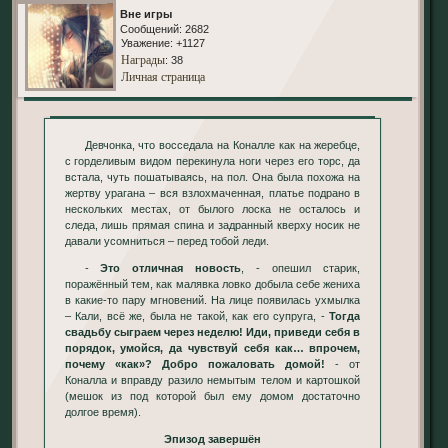
Вне игры
Сообщений:
2682
Уважение:
+1127
Награды
: 38
Личная страница
Девчонка, что восседала на Коналле как на жеребце,
с горделивым видом перекинула ноги через его торс, да
встала, чуть пошатываясь, на пол. Она была похожа на
жертву урагана – вся взлохмаченная, платье подрано в
нескольких местах, от былого лоска не осталось и
следа, лишь прямая спина и задранный кверху носик не
давали усомниться – перед тобой леди.
-
Это отличная новость
, - опешил старик,
поражённый тем, как малявка ловко добыла себе жениха
в какие-то пару мгновений. На лице появилась ухмылка
– Кали, всё же, была не такой, как его супруга, -
Тогда
свадьбу сыграем через неделю! Иди, приведи себя в
порядок, умойся, да чувствуй себя как… впрочем,
почему «как»? Добро пожаловать домой!
- от
Коналла и вправду разило немытым телом и картошкой
(мешок из под которой был ему домом достаточно
долгое время).
Эпизод завершён