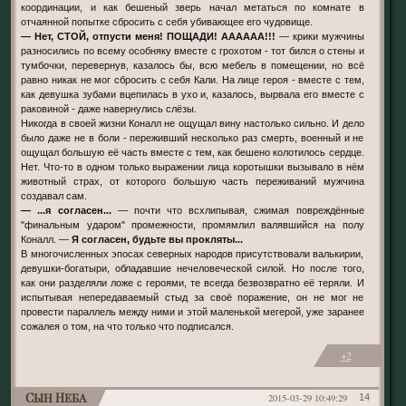
координации, и как бешеный зверь начал метаться по комнате в
отчаянной попытке сбросить с себя убивающее его чудовище.
— Нет, СТОЙ, отпусти меня! ПОЩАДИ! АААААА!!!
— крики мужчины
разносились по всему особняку вместе с грохотом - тот бился о стены и
тумбочки, перевернув, казалось бы, всю мебель в помещении, но всё
равно никак не мог сбросить с себя Кали. На лице героя - вместе с тем,
как девушка зубами вцепилась в ухо и, казалось, вырвала его вместе с
раковиной - даже навернулись слёзы.
Никогда в своей жизни Коналл не ощущал вину настолько сильно. И дело
было даже не в боли - переживший несколько раз смерть, военный и не
ощущал большую её часть вместе с тем, как бешено колотилось сердце.
Нет. Что-то в одном только выражении лица коротышки вызывало в нём
животный страх, от которого большую часть переживаний мужчина
создавал сам.
— ...я согласен...
— почти что всхлипывая, сжимая повреждённые
"финальным ударом" промежности, промямлил валявшийся на полу
Коналл. —
Я согласен, будьте вы прокляты...
В многочисленных эпосах северных народов присутствовали валькирии,
девушки-богатыри, обладавшие нечеловеческой силой. Но после того,
как они разделяли ложе с героями, те всегда безвозвратно её теряли. И
испытывая непередаваемый стыд за своё поражение, он не мог не
провести параллель между ними и этой маленькой мегерой, уже заранее
сожалея о том, на что только что подписался.
+2
Сын Неба
2015-03-29 10:49:29
14