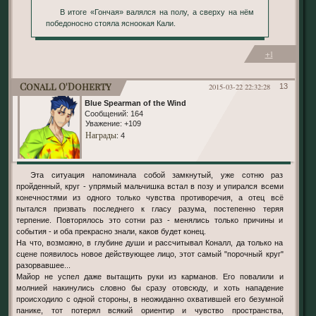
В итоге «Гончая» валялся на полу, а сверху на нём
победоносно стояла ясноокая Кали.
+1
Conall O'Doherty
2015-03-22 22:32:28
13
Blue Spearman of the Wind
Сообщений:
164
Уважение:
+109
Награды
: 4
Эта ситуация напоминала собой замкнутый, уже сотню раз
пройденный, круг - упрямый мальчишка встал в позу и упирался всеми
конечностями из одного только чувства противоречия, а отец всё
пытался призвать последнего к гласу разума, постепенно теряя
терпение. Повторялось это сотни раз - менялись только причины и
события - и оба прекрасно знали, каков будет конец.
На что, возможно, в глубине души и рассчитывал Коналл, да только на
сцене появилось новое действующее лицо, этот самый "порочный круг"
разорвавшее...
Майор не успел даже вытащить руки из карманов. Его повалили и
молнией накинулись словно бы сразу отовсюду, и хоть нападение
происходило с одной стороны, в неожиданно охватившей его безумной
панике, тот потерял всякий ориентир и чувство пространства,