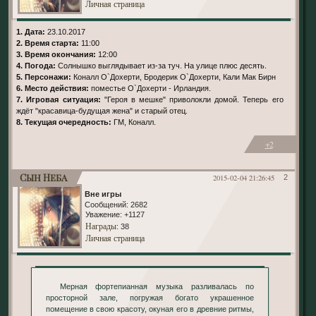
Личная страница
1. Дата:
23.10.2017
2. Время старта:
11:00
3. Время окончания:
12:00
4. Погода:
Солнышко выглядывает из-за туч. На улице плюс десять.
5. Персонажи:
Коналл О`Дохерти, Бродерик О`Дохерти, Кали Мак Бирн
6. Место действия:
поместье О`Дохерти - Ирландия.
7. Игровая ситуация:
"Героя в мешке" приволокли домой. Теперь его
ждёт "красавица-будущая жена" и старый отец.
8. Текущая очередность:
ГМ, Коналл.
+2
Сын Неба
2015-02-04 21:26:45
2
Вне игры
Сообщений:
2682
Уважение:
+1127
Награды
: 38
Личная страница
Мерная фортепианная музыка разливалась по
просторной зале, погружая богато украшенное
помещение в свою красоту, окуная его в древние ритмы,