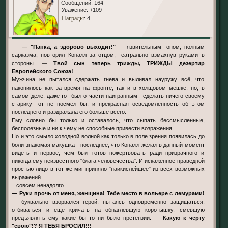
Сообщений:
164
Уважение:
+109
Награды
: 4
— "Папка, а здорово выходит!"
— язвительным тоном, полным
сарказма, повторил Коналл за отцом, театрально взмахнув руками в
стороны. —
Твой сын теперь трижды, ТРИЖДЫ дезертир
Европейского Союза!
Мужчина не пытался сдержать гнева и выливал науружу всё, что
накопилось как за время на фронте, так и в холщовом мешке, но, в
самом деле, даже тот был отчасти наигранным - сделать ничего своему
старику тот не посмел бы, и прекрасная осведомлённость об этом
последнего и раздражала его больше всего.
Ему словно бы только и оставалось, что сыпать бессмысленные,
бесполезные и ни к чему не способные привести возражения.
Но и это смыло холодной волной как только в поле зрения появилась до
боли знакомая макушка - последнее, что Коналл желал в данный момент
видеть и первое, чем был готов пожертвовать ради призрачного и
никогда ему неизвестного "блага человечества". И искажённое праведной
яростью лицо в тот же миг приняло "наикислейшее" из всех возможных
выражений.
...совсем ненадолго.
— Руки прочь от меня, женщина! Тебе место в вольере с лемурами!
— буквально взорвался герой, пытаясь одновременно защищаться,
отбиваться и ещё кричать на обнаглевшую коротышку, смевшую
предъявлять ему какие бы то ни было претензии. —
Какую к чёрту
"свою"!? Я ТЕБЯ БРОСИЛ!!!