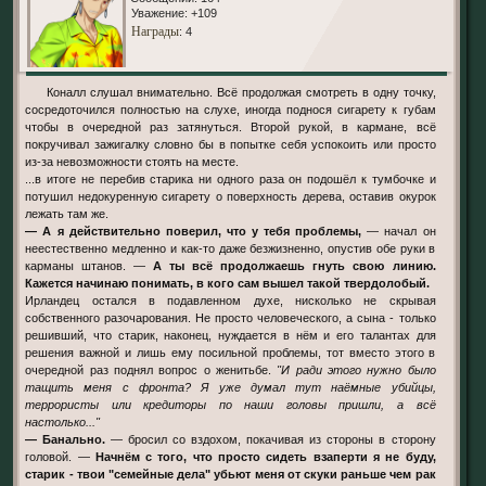
Уважение:
+109
Награды
: 4
Коналл слушал внимательно. Всё продолжая смотреть в одну точку,
сосредоточился полностью на слухе, иногда поднося сигарету к губам
чтобы в очередной раз затянуться. Второй рукой, в кармане, всё
покручивал зажигалку словно бы в попытке себя успокоить или просто
из-за невозможности стоять на месте.
...в итоге не перебив старика ни одного раза он подошёл к тумбочке и
потушил недокуренную сигарету о поверхность дерева, оставив окурок
лежать там же.
— А я действительно поверил, что у тебя проблемы,
— начал он
неестественно медленно и как-то даже безжизненно, опустив обе руки в
карманы штанов. —
А ты всё продолжаешь гнуть свою линию.
Кажется начинаю понимать, в кого сам вышел такой твердолобый.
Ирландец остался в подавленном духе, нисколько не скрывая
собственного разочарования. Не просто человеческого, а сына - только
решивший, что старик, наконец, нуждается в нём и его талантах для
решения важной и лишь ему посильной проблемы, тот вместо этого в
очередной раз поднял вопрос о женитьбе.
"И ради этого нужно было
тащить меня с фронта? Я уже думал тут наёмные убийцы,
террористы или кредиторы по наши головы пришли, а всё
настолько..."
— Банально.
— бросил со вздохом, покачивая из стороны в сторону
головой. —
Начнём с того, что просто сидеть взаперти я не буду,
старик - твои "семейные дела" убьют меня от скуки раньше чем рак