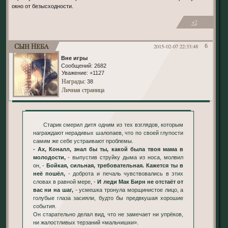
окно от безысходности.
+2
Сын Неба
2015-02-07 22:33:48
6
Вне игры
Сообщений:
2682
Уважение:
+1127
Награды
: 38
Личная страница
Старик смерил дитя одним из тех взглядов, которым
награждают нерадивых шалопаев, что по своей глупости
самим же себе устраивают проблемы.
- Ах, Коналл, знал бы ты, какой была твоя мама в
молодости,
- выпустив струйку дыма из носа, молвил
он, -
Бойкая, сильная, требовательная. Кажется ты в
неё пошёл,
- доброта и печаль чувствовались в этих
словах в равной мере, -
И леди Мак Бирн не отстаёт от
вас ни на шаг,
- усмешка тронула морщинистое лицо, а
голубые глаза засияли, будто бы предвкушая хорошие
события.
Он старательно делал вид, что не замечает ни упрёков,
ни жалостливых терзаний «мальчишки».