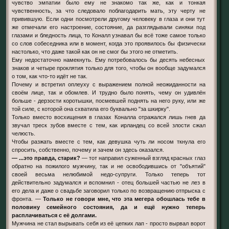
чувство эмпатии было ему не знакомо так же, как и тонкая
чувственность, за что следовало поблагодарить мать, эту черту не
привившую. Если одни посмотрели другому человеку в глаза и они тут
же отмечали его настроение, состояние, да разглядывали синяки под
глазами и бледность лица, то Коналл узнавал бы всё тоже самое только
со слов собеседника или в момент, когда это проявилось бы физически
настолько, что даже такой как он не смог бы этого не отметить.
Ему недостаточно намекнуть. Ему потребовалось бы десять небесных
знаков и четыре проклятия только для того, чтобы он вообще задумался
о том, как что-то идёт не так.
Почему и встретил оплеуху с выражением полной неожиданности на
своём лице, так и обомлев. И трудно было понять, чему он удивлён
больше - дерзости коротышки, посмевшей поднять на него руку, или же
той силе, с которой она схватила его буквально "за шкирку".
Только вместо восхищения в глазах Коналла отражался лишь гнев да
звучал треск зубов вместе с тем, как ирландец со всей злости сжал
челюсть.
Чтобы разжать вместе с тем, как девушка чуть ли носом ткнула его
спросить, собственно, почему и зачем он здесь оказался.
— ...это правда, старик?
— тот направил суженный взгляд красных глаз
обратно на пожилого мужчину, так и не освободившись от "объятий"
своей весьма нелюбимой недо-супруги. Только теперь тот
действительно задумался и вспомнил - отец большей частью не лез в
его дела и даже о свадьбе заговорил только по возвращению отпрыска с
фронта. —
Только не говори мне, что эта мегера обошлась тебе в
половину семейного состояния, да и ещё нужно теперь
расплачиваться с её долгами.
Мужчина не стал вырывать себя из её цепких лап - просто вырвал ворот