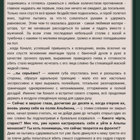
поднимаясь и готовясь сражаться с любым количеством противников -
главное надавать им первым, пока они ничего не ожидают, да посильнее.
Только ноги спустя всё время бездействия подкосились, и герой полетел
вниз, тщётно пытаясь за что-то схватиться руками и удержать
равновесие. Этим чем-то оказалась дорогая - самая любимая матери -
штора, тут же начавшая расходиться по швам и падать вместе с
мужчиной. За всем этим последовал небольшой столик с вазой и
тумбочка с какими-то мелкими вещицами, громко и звонко попадавшими
на пол.
...когда Коналл, успевший привыкнуть к освещению, вновь вскочил на
ноги спустя мгновение имитации трупа с баночкой духов в руке в
качестве грозного оружия, выражение праведного гнева и готовности
убить стало медленно исчезать с его лица словно бы стекающей маской
жидкой глины.
— ...ты серьёзно?
— нижняя губа опустилась вниз и разошлась в
стороны, образуя идеальную трапецию - мало кто мог настолько
экспрессивно и ярко выражать полнейшее, тотальное разочарование,
граничащее одновременнно с непониманием, отторжением и полной
досадой. Именно так Коналл и встретил своего старика, всё продолжая
держать в воздухе отведённую назад для удара руку.
— Сейчас я закрою глаза, досчитаю до десяти и, когда открою их,
вновь увижу себя на полях Альбиона,
— с этими словами он закрыл
веки, начал громко считать, но не дойдя даже до четырёх открыл один из
них словно бы подсматривая и буквально взорвался. —
Какого чёрта,
старик!? Мне что, уже нужно кастрировать себя и уйти в Альпы
монахом!? Ты хоть понимаешь, что сейчас творится на фронте!?
Даже не пытаясь сдерживаться тот уже было двинулся к нему трясти его
за плечи дабы попытаться вбить смысл содеянного в его седую старую