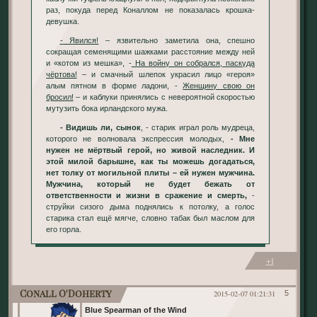
раз, покуда перед Коналлом не показалась крошка-
девушка.
- Явился!
– язвительно заметила она, спешно
сокращая семенящими шажками расстояние между ней
и «котом из мешка», -
На войну он собрался, паскуда
чёртова!
– и смачный шлепок украсил лицо «героя»
алым пятном в форме ладони, -
Женщину свою он
бросил!
– и каблуки принялись с невероятной скоростью
мутузить бока ирландского мужа.
- Видишь ли, сынок
, - старик играл роль мудреца,
которого не волновала экспрессия молодых,
- Мне
нужен не мёртвый герой, но живой наследник. И
этой милой барышне, как ты можешь догадаться,
нет толку от могильной плиты – ей нужен мужчина.
Мужчина, который не будет бежать от
ответственности и жизни в сражение и смерть,
-
струйки сизого дыма поднялись к потолку, а голос
старика стал ещё мягче, словно табак был маслом для
его горла.
+1
Conall O'Doherty
2015-02-07 01:21:31
5
Blue Spearman of the Wind