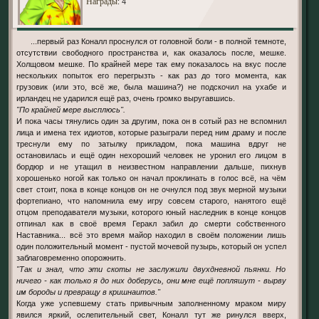
Награды
: 4
...первый раз Коналл проснулся от головной боли - в полной темноте,
отсутствии свободного пространства и, как оказалось после, мешке.
Холщовом мешке. По крайней мере так ему показалось на вкус после
нескольких попыток его перегрызть - как раз до того момента, как
грузовик (или это, всё же, была машина?) не подскочил на ухабе и
ирландец не ударился ещё раз, очень громко выругавшись.
"По крайней мере высплюсь".
И пока часы тянулись один за другим, пока он в сотый раз не вспомнил
лица и имена тех идиотов, которые разыграли перед ним драму и после
треснули ему по затылку прикладом, пока машина вдруг не
остановилась и ещё один нехороший человек не уронил его лицом в
бордюр и не утащил в неизвестном направлении дальше, пихнув
хорошенько ногой как только он начал проклинать в голос всё, на чём
свет стоит, пока в конце концов он не очнулся под звук мерной музыки
фортепиано, что напомнила ему игру совсем старого, нанятого ещё
отцом преподавателя музыки, которого юный наследник в конце концов
отпинал как в своё время Геракл забил до смерти собственного
Наставника... всё это время майор находил в своём положении лишь
один положительный момент - пустой мочевой пузырь, который он успел
заблаговременно опорожнить.
"Так и знал, что эти скоты не заслужили двухдневной пьянки. Но
ничего - как только я до них доберусь, они мне ещё попляшут - вырву
им бороды и превращу в кришнаитов."
Когда уже успевшему стать привычным заполненному мраком миру
явился яркий, ослепительный свет, Коналл тут же ринулся вверх,