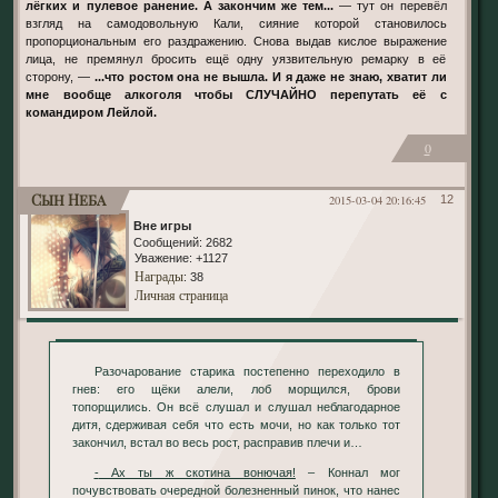
лёгких и пулевое ранение. А закончим же тем...
— тут он перевёл
взгляд на самодовольную Кали, сияние которой становилось
пропорциональным его раздражению. Снова выдав кислое выражение
лица, не премянул бросить ещё одну уязвительную ремарку в её
сторону, —
...что ростом она не вышла. И я даже не знаю, хватит ли
мне вообще алкоголя чтобы СЛУЧАЙНО перепутать её с
командиром Лейлой.
0
Сын Неба
2015-03-04 20:16:45
12
Вне игры
Сообщений:
2682
Уважение:
+1127
Награды
: 38
Личная страница
Разочарование старика постепенно переходило в
гнев: его щёки алели, лоб морщился, брови
топорщились. Он всё слушал и слушал неблагодарное
дитя, сдерживая себя что есть мочи, но как только тот
закончил, встал во весь рост, расправив плечи и…
- Ах ты ж скотина вонючая!
– Коннал мог
почувствовать очередной болезненный пинок, что нанес