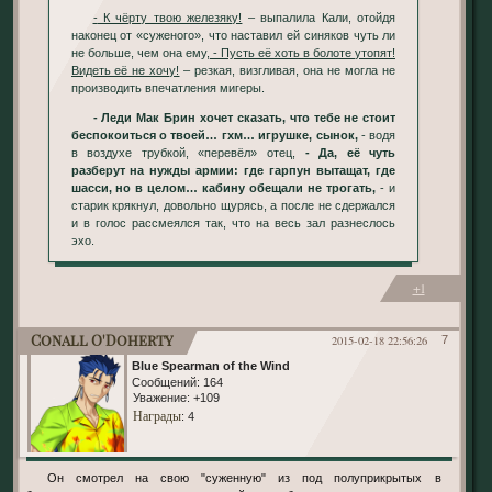
- К чёрту твою железяку!
– выпалила Кали, отойдя
наконец от «суженого», что наставил ей синяков чуть ли
не больше, чем она ему,
- Пусть её хоть в болоте утопят!
Видеть её не хочу!
– резкая, визгливая, она не могла не
производить впечатления мигеры.
- Леди Мак Брин хочет сказать, что тебе не стоит
беспокоиться о твоей… гхм… игрушке, сынок,
- водя
в воздухе трубкой, «перевёл» отец,
- Да, её чуть
разберут на нужды армии: где гарпун вытащат, где
шасси, но в целом… кабину обещали не трогать,
- и
старик крякнул, довольно щурясь, а после не сдержался
и в голос рассмеялся так, что на весь зал разнеслось
эхо.
+1
Conall O'Doherty
2015-02-18 22:56:26
7
Blue Spearman of the Wind
Сообщений:
164
Уважение:
+109
Награды
: 4
Он смотрел на свою "суженную" из под полуприкрытых в