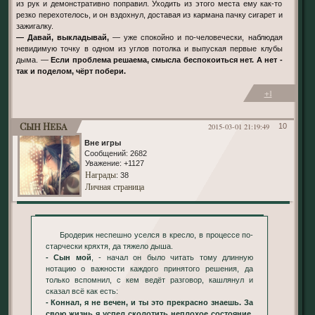
из рук и демонстративно поправил. Уходить из этого места ему как-то
резко перехотелось, и он вздохнул, доставая из кармана пачку сигарет и
зажигалку.
— Давай, выкладывай,
— уже спокойно и по-человечески, наблюдая
невидимую точку в одном из углов потолка и выпуская первые клубы
дыма. —
Если проблема решаема, смысла беспокоиться нет. А нет -
так и поделом, чёрт побери.
+1
Сын Неба
2015-03-01 21:19:49
10
Вне игры
Сообщений:
2682
Уважение:
+1127
Награды
: 38
Личная страница
Бродерик неспешно уселся в кресло, в процессе по-
старчески кряхтя, да тяжело дыша.
- Сын мой
, - начал он было читать тому длинную
нотацию о важности каждого принятого решения, да
только вспомнил, с кем ведёт разговор, кашлянул и
сказал всё как есть:
- Коннал, я не вечен, и ты это прекрасно знаешь. За
свою жизнь я успел сколотить неплохое состояние,