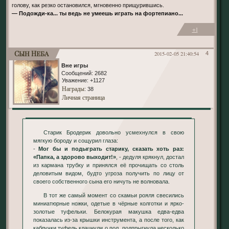
голову, как резко остановился, мгновенно прищурившись.
— Подожди-ка... ты ведь не умеешь играть на фортепиано...
+1
Сын Неба
2015-02-05 21:40:54
4
Вне игры
Сообщений:
2682
Уважение:
+1127
Награды
: 38
Личная страница
Старик Бродерик довольно усмехнулся в свою
мягкую бороду и сощурил глаза:
-
Мог бы и подыграть старику, сказать хоть раз:
«Папка, а здорово выходит!»
, - дедуля крякнул, достал
из кармана трубку и принялся её прочищать со столь
деловитым видом, будто угроза получить по лицу от
своего собственного сына его ничуть не волновала.
В тот же самый момент со скамьи рояля свесились
миниатюрные ножки, одетые в чёрные колготки и ярко-
золотые туфельки. Белокурая макушка едва-едва
показалась из-за крышки инструмента, а после того, как
каблучки туфель клацнули о пол, подпрыгнула несколько