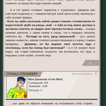
станет»
, но разум был куда сильнее эмоций.
А в это время «стерва» подлетела к «суженому», зарядила ему
хлёсткую пощёчину и, с невероятной для такой крохи силой, притянула к
себе за ворот формы:
- Если ты, жаба скользкая, сейчас решил слинять головастиком по
водосточной трубе на улицы, знай – я тебя из под земли достану и
заставлю ответить за каждое твоё чёртово поганое слово,
- сказано
громким шёпотом, с таким гневом в глазах, что и передать писатель
побоялся бы, -
Погляди на него, урод моральный!
– чуть громче
заявила «невеста», кивком точёного носика показывая в сторону старика
Бродерика, -
Думаешь, он бы вырвал своё золотое чадо с
песочницы, если бы повод был мелочный?
– и в тот момент было
видно, как старик изменился, осунулся, как вытянулось его лицо, а
морщины стали глубже, оттеняя лицо.
+1
Conall O'Doherty
2015-03-01 06:25:11
9
Blue Spearman of the Wind
Сообщений:
164
Уважение:
+109
Награды
: 4
...сын даже не обратил внимания на потупившего взор старика -