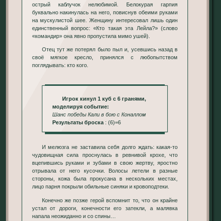
острый каблучок нелюбимой. Белокурая гарпия
буквально накинулась на него, повиснув обеими руками
на мускулистой шее. Женщину интересовал лишь один
единственный вопрос: «Кто такая эта Лейла?» (слово
«командир» она явно пропустила мимо ушей).
Отец тут же потерял было пыл и, усевшись назад в
своё мягкое кресло, принялся с любопытством
поглядывать: кто кого.
Игрок кинул 1 куб с 6 гранями,
моделируя событие:
Шанс победы Кали в бою с Коналлом
Результаты броска
: (6)=6
И мелюзга не заставила себя долго ждать: какая-то
чудовищная сила проснулась в ревнивой крохе, что
вцепившись руками и зубами в свою жертву, яростно
отрывала от него кусочки. Волосы летели в разные
стороны, кожа была прокусана в нескольких местах,
лицо парня покрыли обильные синяки и кровоподтеки.
Конечно же позже герой вспомнит то, что он крайне
устал от дороги, конечности его затекли, а малявка
напала неожиданно и со спины…