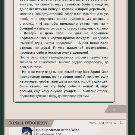
вынуть, так сказать, нашу семью из болота нищеты,
да поместить на кочку с травой и парой деревьев,
-
молвил О`Дохерти старший, глядя в тот момент на юную
особу, что отпустила своего суженого, да отошла в
сторонку, -
И мы оба прекрасно знаем, что ты –
болван!
– выпалил он смело, стукнув ладонью о колено,
-
Доверь я дело тебе, ни дня не проживём
нормально! Всё к чертям прахом пойдёт!
– он сделал
глубокий вдох, затем продолжил,
- А вот юная Кали
отнюдь не дура! Я уже давал ей возможность
проявить себя и остался очень доволен!
После этих слов самодовольная малявка прямо таки
засияла от самолюбия, высоко задрав подбородок, да
прикрыв глаза.
-
Но я не могу отдать всё семейству Мак Брин! Они
прекрасные люди, но не родня мне! А потому, если
не хочешь, чтобы твои дети жили с голой задницей,
бери сейчас же эту бабу себе в жёны! Я, чёрт
возьми, ещё хочу внуков увидеть!
– выпалил старик,
поднимая кулаки к небу, да потрясая руками.
+1
Conall O'Doherty
2015-03-04 02:59:56
11
Blue Spearman of the Wind
Сообщений:
164