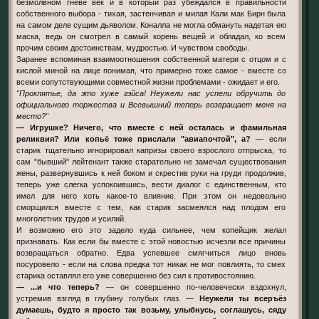
безмолвном гневе век и в который раз убеждался в правильности
собственного выбора - тихая, застенчивая и милая Кали мак Бирн была
на самом деле сущим дьяволом. Коналла не могла обмануть надетая ею
маска, ведь он смотрел в самый корень вещей и обладал, ко всем
прочим своим достоинствам, мудростью. И чувством свободы.
Заранее вспоминая взаимоотношения собственной матери с отцом и с
кислой миной на лице понимая, что примерно тоже самое - вместе со
всеми сопутствующими совместной жизни проблемами - ожидает и его.
"Проклятье, да это хуже гэйса! Неужели нас успели обручить до
официального торжества и Всевышний теперь возвращает меня на
место?"
— Игрушке? Ничего, что вместе с ней осталась и фамильная
реликвия? Или копьё тоже прислали "авиапочтой", а?
— если
старик тщательно игнорировал капризы своего взрослого отпрыска, то
сам "бывший" лейтенант также старательно не замечал существования
жены, развернувшись к ней боком и скрестив руки на груди продолжив,
теперь уже слегка успокоившись, вести диалог с единственным, кто
имел для него хоть какое-то влияние. При этом он недовольно
сморщился вместе с тем, как старик засмеялся над плодом его
многолетних трудов и усилий.
И возможно его это задело куда сильнее, чем копейщик желал
признавать. Как если бы вместе с этой новостью исчезли все причины
возвращаться обратно. Едва успевшее смягчиться лицо вновь
посуровело - если на слова предка тот никак не мог повлиять, то смех
старика оставлял его уже совершенно без сил к противостоянию.
— ...и что теперь?
— он совершенно по-человечески вздохнул,
устремив взгляд в глубину голубых глаз. —
Неужели ты всеръёз
думаешь, будто я просто так возьму, улыбнусь, соглашусь, сяду