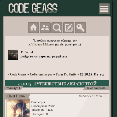
По любым вопросам обращаться
Vladimir Makarov
к
(tg, dis: punshpwnz)
ID: Гость!
Войдите
зарегистрируйтесь
или
.
Code Geass
События игры
Turn IV. Unity
»
»
»
»
23.10.17. Путешествие 
23.10.17. Путешествие авиапочтой
Страница:
1
Тема закрыта
Сын Неба
2015-02-04 21:26:00
1
Вне игры
Сообщений:
2682
Уважение:
+1127
Награды
: 38