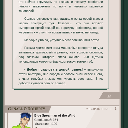
что сейчас струились по стенам и потолку, пробегали
лёгкими шажочками по полу и легонько касались
занавесей.
Солнце осторожно выглядывало из-за серой массы
мерно плывущих туч. Казалось, что оно вот-вот
выпорхнет яркой птицей на середину небосвода, но всё
не решится – стоит ли показываться в такую непогоду.
Мелодия утихла, уступив место завываниям ветра.
Резким движением ножа мешок был вспорот и оттуда
выкатился долговязый мужчина, чьи волосы смялись,
под глазами которого зияла синева, чья щетина
топорщилась колючим ёршиком вокруг тонких губ.
- Добро пожаловать домой, сынок!
– выкрикнул
статный старик, чья борода и волосы были белее снега,
в чьих голубых глазах мог утонуть весь мир. В их
доброте купался сейчас Коналл.
+2
Conall O'Doherty
2015-02-05 01:02:10
3
Blue Spearman of the Wind
Сообщений:
164
Уважение:
+109