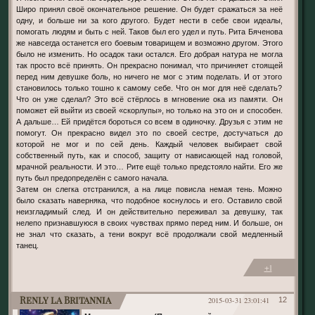
Широ принял своё окончательное решение. Он будет сражаться за неё
одну, и больше ни за кого другого. Будет нести в себе свои идеалы,
помогать людям и быть с ней. Таков был его удел и путь. Рита Бяченова
же навсегда останется его боевым товарищем и возможно другом. Этого
было не изменить. Но осадок таки остался. Его добрая натура не могла
так просто всё принять. Он прекрасно понимал, что причиняет стоящей
перед ним девушке боль, но ничего не мог с этим поделать. И от этого
становилось только тошно к самому себе. Что он мог для неё сделать?
Что он уже сделал? Это всё стёрлось в мгновение ока из памяти. Он
поможет ей выйти из своей «скорлупы», но только на это он и способен.
А дальше… Ей придётся бороться со всем в одиночку. Друзья с этим не
помогут. Он прекрасно видел это по своей сестре, достучаться до
которой не мог и по сей день. Каждый человек выбирает свой
собственный путь, как и способ, защиту от нависающей над головой,
мрачной реальности. И это… Рите ещё только предстояло найти. Его же
путь был предопределён с самого начала.
Затем он слегка отстранился, а на лице повисла немая тень. Можно
было сказать наверняка, что подобное коснулось и его. Оставило свой
неизгладимый след. И он действительно переживал за девушку, так
нелепо признавшуюся в своих чувствах прямо перед ним. И больше, он
не знал что сказать, а тени вокруг всё продолжали свой медленный
танец.
+1
Renly la Britannia
2015-03-31 23:01:41
12