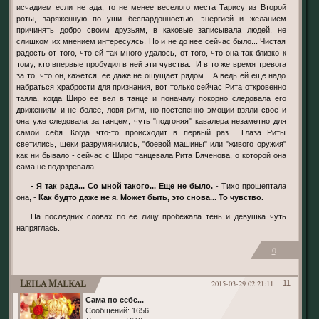
исчадием если не ада, то не менее веселого места Тарису из Второй
роты, заряженную по уши беспардонностью, энергией и желанием
причинять добро своим друзьям, в каковые записывала людей, не
слишком их мнением интересуясь. Но и не до нее сейчас было... Чистая
радость от того, что ей так много удалось, от того, что она так близко к
тому, кто впервые пробудил в ней эти чувства. И в то же время тревога
за то, что он, кажется, ее даже не ощущает рядом... А ведь ей еще надо
набраться храбрости для признания, вот только сейчас Рита откровенно
таяла, когда Широ ее вел в танце и поначалу покорно следовала его
движениям и не более, ловя ритм, но постепенно эмоции взяли свое и
она уже следовала за танцем, чуть "подгоняя" кавалера незаметно для
самой себя. Когда что-то происходит в первый раз... Глаза Риты
светились, щеки разрумянились, "боевой машины" или "живого оружия"
как ни бывало - сейчас с Широ танцевала Рита Бяченова, о которой она
сама не подозревала.
- Я так рада... Со мной такого... Еще не было.
- Тихо прошептала
она, -
Как будто даже не я. Может быть, это снова... То чувство.
На последних словах по ее лицу пробежала тень и девушка чуть
напряглась.
0
Leila Malkal
2015-03-29 02:21:11
11
Сама по себе...
Сообщений:
1656