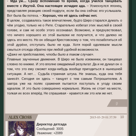
-
Мда уж… Сразу вспоминаю то время, когда учился танцевать
вместе с Икутой. Она настоящее исчадие ада.
– Усмехнулся японец,
представляя реакцию своей подруги, если бы она сейчас его услышала.
Вот была бы потеха. –
Хорошо, что её здесь сейчас нет.
В целом, создавалось такое впечатление, будто Широ старался думать о
чём угодно, только не о Рите. Старательно избегал этих мыслей в своей
голове, и сам не особо этого осознавал. Возможно, и предчувствовал,
что ничего хорошего из этой вылазки не получится, и что далеко не
здесь его место. Но он обещал Крестовскому о том, что позаботиться об
этой дурёхе, отступать было не куда. Хотя порой одолевали мысли
смыться отсюда обратно при любой удобной возможности.
«Даже не представляю, чтобы было в таком случае».
Плавные заученные движения. В Широ не было изюминки, он танцевал
словно по книжке. И это вполне ожидаемый результат. Да и не думал он о
том, что это ему сможет когда-нибудь вообще пригодиться в нынешней
ситуации. А нет… Судьба странная штука. Не знаешь, куда она тебя
занесёт. Сегодня он здесь – танцует с тем самым Потрошителем. А
завтра уже на полях сражения пытается поступать в угоду своим
идеалом. И это было совершенно нормально. Жизнь не стоит на месте,
толкая их всех вперёд. Не спрашивая - нравится им это или же нет.
0
Alex Cross
2015-03-29 01:37:59
10
Директор детсада
Сообщений:
3005
Уважение:
+2089