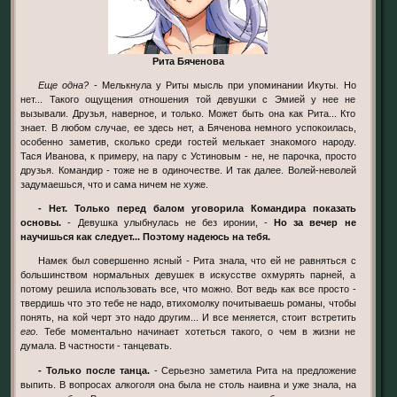
Рита Бяченова
Еще одна?
- Мелькнула у Риты мысль при упоминании Икуты. Но
нет... Такого ощущения отношения той девушки с Эмией у нее не
вызывали. Друзья, наверное, и только. Может быть она как Рита... Кто
знает. В любом случае, ее здесь нет, а Бяченова немного успокоилась,
особенно заметив, сколько среди гостей мелькает знакомого народу.
Тася Иванова, к примеру, на пару с Устиновым - не, не парочка, просто
друзья. Командир - тоже не в одиночестве. И так далее. Волей-неволей
задумаешься, что и сама ничем не хуже.
- Нет. Только перед балом уговорила Командира показать
основы.
- Девушка улыбнулась не без иронии, -
Но за вечер не
научишься как следует... Поэтому надеюсь на тебя.
Намек был совершенно ясный - Рита знала, что ей не равняться с
большинством нормальных девушек в искусстве охмурять парней, а
потому решила использовать все, что можно. Вот ведь как все просто -
твердишь что это тебе не надо, втихомолку почитываешь романы, чтобы
понять, на кой черт это надо другим... И все меняется, стоит встретить
его
. Тебе моментально начинает хотеться такого, о чем в жизни не
думала. В частности - танцевать.
- Только после танца.
- Серьезно заметила Рита на предложение
выпить. В вопросах алкоголя она была не столь наивна и уже знала, на