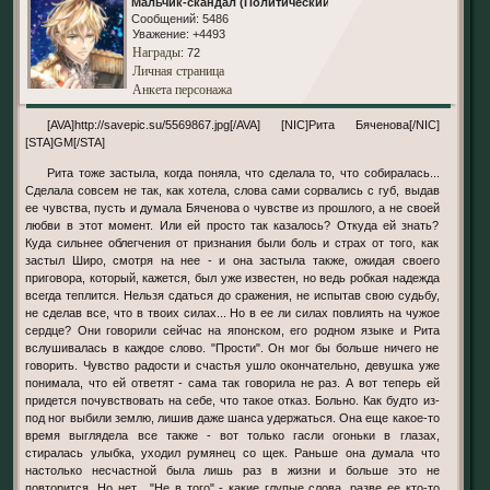
Мальчик-скандал (Политический)
Сообщений:
5486
Уважение:
+4493
Награды
: 72
Личная страница
Анкета персонажа
[AVA]http://savepic.su/5569867.jpg[/AVA] [NIC]Рита Бяченова[/NIC]
[STA]GM[/STA]
Рита тоже застыла, когда поняла, что сделала то, что собиралась...
Сделала совсем не так, как хотела, слова сами сорвались с губ, выдав
ее чувства, пусть и думала Бяченова о чувстве из прошлого, а не своей
любви в этот момент. Или ей просто так казалось? Откуда ей знать?
Куда сильнее облегчения от признания были боль и страх от того, как
застыл Широ, смотря на нее - и она застыла также, ожидая своего
приговора, который, кажется, был уже известен, но ведь робкая надежда
всегда теплится. Нельзя сдаться до сражения, не испытав свою судьбу,
не сделав все, что в твоих силах... Но в ее ли силах повлиять на чужое
сердце? Они говорили сейчас на японском, его родном языке и Рита
вслушивалась в каждое слово. "Прости". Он мог бы больше ничего не
говорить. Чувство радости и счастья ушло окончательно, девушка уже
понимала, что ей ответят - сама так говорила не раз. А вот теперь ей
придется почувствовать на себе, что такое отказ. Больно. Как будто из-
под ног выбили землю, лишив даже шанса удержаться. Она еще какое-то
время выглядела все также - вот только гасли огоньки в глазах,
стиралась улыбка, уходил румянец со щек. Раньше она думала что
настолько несчастной была лишь раз в жизни и больше это не
повторится. Но нет... "Не в того" - какие глупые слова, разве ее кто-то