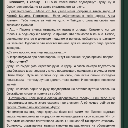
-
Извините, я спешу.
– Он был, хотел мягко пододвинуть девушку и
броситься вперёд, но та цепко схватила его за плечо.
-
Действительно… Мало кто бы узнал меня, будучи в таком виде. Я
Кентой Канаме. Повторюсь. Если действительно тебе дорога Анна
Клемент. Тебе лучше за ней не идти.
– Твёрдо стояла на своём его
знакомая куноичи.
-
А…
- Парень слегка отшатнулся назад и оглядел Канаме с ног до
головы. А ведь ему и в голову не пришло, что это могла быть она. Белое,
роскошное платье с длинным подолом и волосы, собранные в ракушку
на затылке. Вдобавок это неестественное для её молодого лица зрелой
женщины.
«Да она просто мастер маскировки…»
Быстро подумал про себя парень. И тут же осёкся, задав прямой вопрос.
-
Но, почему?
Девушка выдохнула, скрестив руки на груди. А затем быстро подхватила
два бокала с шампанским у мимо проходящего официанта и сунула один
Эмии Широ. Чуть не залпом осушив свой, она всем своим взглядом
показывала, что тому лучше сделать тоже самое. И он покорно повторил
за ней.
Девушка взяла парня за руку, предварительно оставив пустые бокалы на
ближайшем столе, и повела за собой.
-
Потанцуем? Тебе нужно слегка «проветрить» голову. Я бы тебе ещё
посоветовала после этого сходить прогуляться. А её лучше сейчас не
трогай. Сама с ней поговорю. Идёт?
Не смотря на это, лицо девушки было всё таким же. Плотно надетая
маска независимости и гордости не хотела сдавать свои позиции. И что-
то в этом её облике притягивало Эмию. Он не мог ей так просто отказать.
Возможно, сказывались навыки куноичи направленные на обольщение