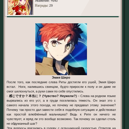
Уважение:
+640
Награды
: 29
Эмия Широ
После того, как последние слова Риты достигли его ушей, Эмия Широ
встал. Ноги, налившись свинцом, будто приросли к полу и он даже не
смог шелохнуться, а руки сами по себе опустились.
-
感じですか？本当に？ (Чувство? Неужели?)
– Слова на родном языке
вырвались из его уст, а в груди поселилась тяжесть. Он знал это с
самого начала этого похода, но почему не предавал этому значение?
Почему так просто дал завести себя в подобную ситуацию и действовал
как простой влюблённый мальчишка? Ведь к Рите он ничего не
чувствует, и вряд ли это вообще возможно. Так почему он сделал столь
не обдуманный шаг?
Эти вопросы врезались в голову с оглушающей скоростью. Ответов на