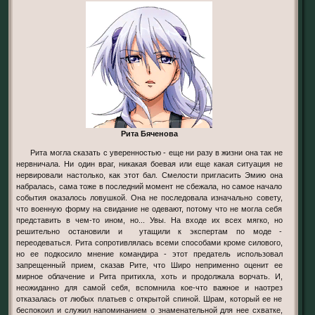
Рита Бяченова
Рита могла сказать с уверенностью - еще ни разу в жизни она так не
нервничала. Ни один враг, никакая боевая или еще какая ситуация не
нервировали настолько, как этот бал. Смелости пригласить Эмию она
набралась, сама тоже в последний момент не сбежала, но самое начало
события оказалось ловушкой. Она не последовала изначально совету,
что военную форму на свидание не одевают, потому что не могла себя
представить в чем-то ином, но... Увы. На входе их всех мягко, но
решительно остановили и утащили к экспертам по моде -
переодеваться. Рита сопротивлялась всеми способами кроме силового,
но ее подкосило мнение командира - этот предатель использовал
запрещенный прием, сказав Рите, что Широ неприменно оценит ее
мирное облачение и Рита притихла, хоть и продолжала ворчать. И,
неожиданно для самой себя, вспомнила кое-что важное и наотрез
отказалась от любых платьев с открытой спиной. Шрам, который ее не
беспокоил и служил напоминанием о знаменательной для нее схватке,