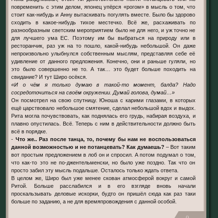
повременить с этим делом, японец упёрся «рогом» в мысль о том, что
стоит как-нибудь и Анну вытаскивать погулять вместе. Было бы здорово
сходить в какое-нибудь тихое местечко. Всё же, расхаживать по
разнообразным светским мероприятием было не для него, и уж точно не
для лучшего ума ЕС. Поэтому им бы выбраться на природу или в
ресторанчик, раз уж на то пошло, какой-нибудь небольшой. Он даже
непроизвольно улыбнулся собственным мыслям, представляя себе её
удивление от данного предложения. Конечно, они и раньше гуляли, но
это было совершенно не то. А так… это будет больше походить на
свидание? И тут Широ осёкся.
«И о чём я только думаю в такой-то момент, балда? Надо
сосредоточиться на своём окружении. Думай голова, думай…»
Он посмотрел на свою спутницу. Юноша с карими глазами, в которых
ещё царствовало небольшое смятение, сделал небольшой вдох и выдох.
Рита могла почувствовать, как поднялась его грудь, набирая воздуха, и
плавно опустилась. Всё. Теперь с ним в действительности должно быть
всё в порядке.
-
Что же.. Раз после танца, то, почему бы нам не воспользоваться
данной возможностью и не потанцевать? Как думаешь?
– Вот таким
вот простым предложением в лоб он и спросил. А потом подумал о том,
что как-то это не по-джентельменски, но было уже поздно. Так что он
просто забил эту мысль подальше. Осталось только ждать ответа.
В целом же, Широ был уже менее скован атмосферой вокруг и самой
Ритой. Больше расслабился и в его взгляде вновь начали
проскальзывать деловые искорки, будто он пришёл сюда как раз таки
больше по заданию, а не для времяпровождения с данной особой.
0