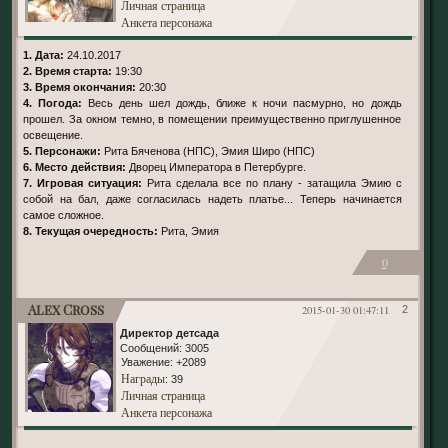
Личная страница
Анкета персонажа
1. Дата:
24.10.2017
2. Время старта:
19:30
3. Время окончания:
20:30
4. Погода:
Весь день шел дождь, ближе к ночи пасмурно, но дождь
прошел. За окном темно, в помещении преимущественно приглушенное
освещение.
5. Персонажи:
Рита Бяченова (НПС), Эмия Широ (НПС)
6. Место действия:
Дворец Императора в Петербурге.
7. Игровая ситуация:
Рита сделала все по плану - затащила Эмию с
собой на бал, даже согласилась надеть платье... Теперь начинается
самое сложное.
8. Текущая очередность:
Рита, Эмия
0
Alex Cross
2015-01-30 01:47:11
2
Директор детсада
Сообщений:
3005
Уважение:
+2089
Награды
: 39
Личная страница
Анкета персонажа