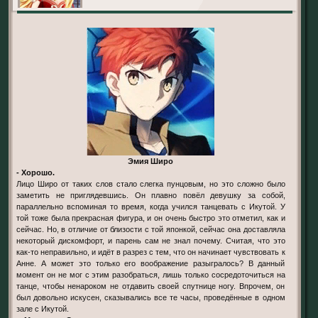
Эмия Широ
- Хорошо.
Лицо Широ от таких слов стало слегка пунцовым, но это сложно было
заметить не приглядевшись. Он плавно повёл девушку за собой,
параллельно вспоминая то время, когда учился танцевать с Икутой. У
той тоже была прекрасная фигура, и он очень быстро это отметил, как и
сейчас. Но, в отличие от близости с той японкой, сейчас она доставляла
некоторый дискомфорт, и парень сам не знал почему. Считая, что это
как-то неправильно, и идёт в разрез с тем, что он начинает чувствовать к
Анне. А может это только его воображение разыгралось? В данный
момент он не мог с этим разобраться, лишь только сосредоточиться на
танце, чтобы ненароком не отдавить своей спутнице ногу. Впрочем, он
был довольно искусен, сказывались все те часы, проведённые в одном
зале с Икутой.