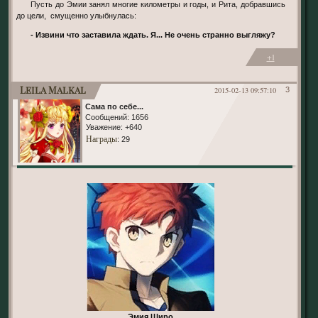
Пусть до Эмии занял многие километры и годы, и Рита, добравшись
до цели, смущенно улыбнулась:
- Извини что заставила ждать. Я... Не очень странно выгляжу?
+1
Leila Malkal
2015-02-13 09:57:10
3
Сама по себе...
Сообщений:
1656
Уважение:
+640
Награды
: 29
Эмия Широ