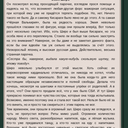
Он посмотрел вслед проходящей парочке, взглядом прося помощи и
надеясь на то, что возникнет любая-другая форс мажорная ситуация,
при которой ему уже не придётся терпеть подобное. Но, нет. Ничего
такого не было. Да и самому Кисараги было явно не до этого. А та самая
«Чёрная Валькирия», была на редкость хороша. Эмия невольно
прошёлся глазами по её фигуре, когда они прошли вперёд. Вот только
рост несколько смутил. Ибо, хоть Широ и был выше Кисараги, но эта
особа явно и его переплюнула. Стоило ли вообще так сильно заострять
на это внимание? Наверное, он бы даже и не заметил данного факта,
если бы они вдвоём так уж сильно не выделялись за счёт этого.
Низкорослый японец и высокая русская дама. Действительно, весьма
странная парочка.
«Сестра бы, наверное, выдала какую-нибудь скользкую шутку, по
этому поводу».
Широ невольно улыбнулся от этой мысли. Хоть сейчас их
мировоззрение кардинально отличалось, он никогда не хотел, чтобы
такое между ними произошло. Всё же она была когда-то для него
настоящим образцом независимости и полной свободы. Делала что
хочешь, несмотря на шантажи и постоянные упрёки от родителей. А в
итоге, что? Они просто продали всё, что у них было СБИ. И тут Широ
прекрасно понимал все чувства сестры, которые она тогда испытывала.
Возможно, именно поэтому она и стала вот такой вот. Нельзя было её за
это винить, но и просто так смириться с этим парень не мог.
Тем временем, они прошли в огромный зал. Широ сразу же огляделся, и
чуть не пропустил вопрос Риты мимо ушей. Огромное количество
народу. Много света, разнообразных напитков, еды, и лёгкая музыка.
Кто-то уже предавался танцу, а кто-то насел на еду с напитками.
Впрочем, всё было достаточно цивильно – светское общество, как –