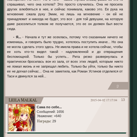
спрашивал, чего она хотела? Это просто случилось. Она не просила
других влюбляться в нее, и сейчас понимала, каково это. Ее рука на
мгновение сжала руку Эмии, но лишь на мгновение - он ей не
принадлежит и никогда не будет, это все - для той девушки, на которую
даже разозлиться толком не получается, это ее он должен был вести
сюда.
- Я...
- Начала и тут же осеклась, потому что сказанным ничего не
изменишь, и говорить было трудно, хотелось поступить иначе... Но она
не могла сделать этого здесь. Не имела права и не хотела сейчас, чтобы
ее хоть кто-то видел такой - надломленной и до отвращения
беспомощной. Только бы успеть... Рита резко развернулась и
практически бросилась вон из зала, от всех этих людей, которым никто
не ломал жизнь и не запрещал любить. Только бы уйти, только бы никто
ее не догнал сейчас... Она не заметила, как Роман Устинов отделился от
Таси и двинулся за ней...
0
Leila Malkal
2015-04-02 17:17:04
13
Сама по себе...
Сообщений:
1656
Уважение:
+640
Награды
: 29