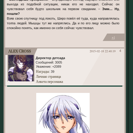
выхода из подобной ситуации, никак его не находил. Сейчас он
чувствовал себя будто школьник на первом свидании. –
Эмм… Ну,
пошли?
Взяв свою спутницу под локоть, Широ повёл её туда, куда направлялась
толпа людей. Мышцы тут же напряглись. Да и по его лицу можно было
спокойно понять, как именно он себя сейчас чувствовал.
+1
Alex Cross
2015-02-18 22:40:19
4
Директор детсада
Сообщений:
3005
Уважение:
+2089
Награды
: 39
Личная страница
Анкета персонажа