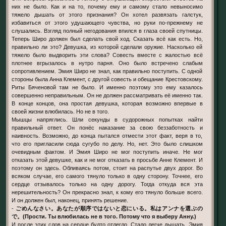
них не было. Как и на то, почему ему и самому стало невыносимо
тяжело дышать от этого признания? Он хотел развязать галстук,
избавиться от этого удушающего чувства, но руки по-прежнему не
слушались. Взгляд полный негодования впился в глаза своей спутницы.
Теперь Широ должен был сделать свой ход. Сказать всё как есть. Но,
правильно ли это? Девушка, из которой сделали оружие. Насколько ей
тяжело было выдворить эти слова? Совесть вместе с жалостью всё
плотнее вгрызалось в нутро парня. Оно было встречено слабым
сопротивлением. Эмия Широ не знал, как правильно поступить. С одной
стороны была Анна Клемент, с другой совесть и обещание Крестовскому.
Риты Бяченовой там не было. И именно поэтому это ему казалось
совершенно неправильным. Он не должен рассматривать её именно так.
В конце концов, она простая девушка, которая возможно впервые в
своей жизни влюбилась. Но не в того.
Мышцы напряглись. Шли секунды в судорожных попытках найти
правильный ответ. Он понёс наказание за свою беззаботность и
наивность. Возможно, до конца пытался отмести этот факт, веря в то,
что его пригласили сюда сугубо по делу. Но, нет. Это было слишком
очевидным фактом. И Эмия Широ не мог поступить иначе. Не мог
отказать этой девушке, как и не мог отказать в просьбе Анне Клемент. И
поэтому он здесь. Обливаясь потом, стоит на распутье двух дорог. Во
всяком случае, его самого тянуло только в одну сторону. Точнее, его
сердце отзывалось только на одну дорогу. Тогда откуда вся эта
нерешительность? Он прекрасно знал, к кому его тянуло больше всего.
И он должен был, наконец, принять решение.
-
ごめんなさい。あなたが順序ではないと恋にいる。私はアンナを選ぶの
で。(Прости. Ты влюбилась не в того. Потому что я выберу Анну.)
И после этих слов на сердце будто отлегло. Стало легче дышать. Эмия