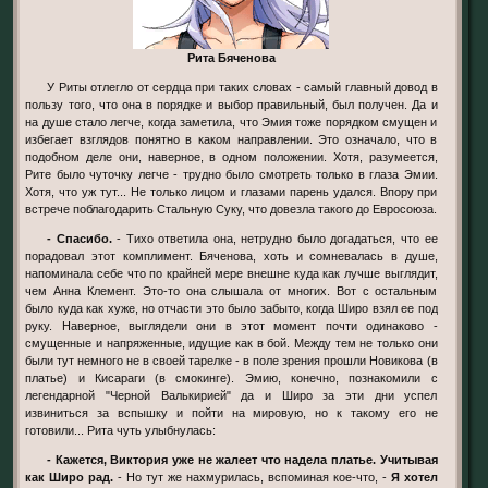
Рита Бяченова
У Риты отлегло от сердца при таких словах - самый главный довод в
пользу того, что она в порядке и выбор правильный, был получен. Да и
на душе стало легче, когда заметила, что Эмия тоже порядком смущен и
избегает взглядов понятно в каком направлении. Это означало, что в
подобном деле они, наверное, в одном положении. Хотя, разумеется,
Рите было чуточку легче - трудно было смотреть только в глаза Эмии.
Хотя, что уж тут... Не только лицом и глазами парень удался. Впору при
встрече поблагодарить Стальную Суку, что довезла такого до Евросоюза.
- Спасибо.
- Тихо ответила она, нетрудно было догадаться, что ее
порадовал этот комплимент. Бяченова, хоть и сомневалась в душе,
напоминала себе что по крайней мере внешне куда как лучше выглядит,
чем Анна Клемент. Это-то она слышала от многих. Вот с остальным
было куда как хуже, но отчасти это было забыто, когда Широ взял ее под
руку. Наверное, выглядели они в этот момент почти одинаково -
смущенные и напряженные, идущие как в бой. Между тем не только они
были тут немного не в своей тарелке - в поле зрения прошли Новикова (в
платье) и Кисараги (в смокинге). Эмию, конечно, познакомили с
легендарной "Черной Валькирией" да и Широ за эти дни успел
извиниться за вспышку и пойти на мировую, но к такому его не
готовили... Рита чуть улыбнулась:
- Кажется, Виктория уже не жалеет что надела платье. Учитывая
как Широ рад.
- Но тут же нахмурилась, вспоминая кое-что, -
Я хотел