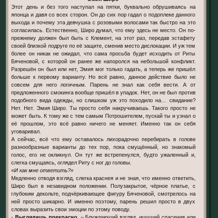
Этот день и без того наступал на пятки, буквально обрушиваясь на
японца и давя со всех сторон. Он до сих пор гадал о подоплеке данного
выхода и почему эта девчушка с розовыми волосами так быстро на это
согласилась. Естественно, Широ думал, что ему здесь не место. Он по-
прежнему должен был быть с Клемент, на этот раз, передав эстафету
своей близкой подруге по её защите, сменив место дислокации. И уж тем
более он никак не ожидал, что сама просьба будет исходить от Риты
Бяченовой, с которой он ранее же напоролся на небольшой конфликт.
Разрешён он был или нет, Эмия мог только гадать, а теперь же пришёл
больше к первому варианту. Но всё равно, данное действие было не
совсем для него логичным. Парень не знал как себя вести. А от
предложенного смокинга вообще пришёл в упадок. Нет, он не был против
подобного вида одежды, но слишком уж это походило на… свидание?
Нет. Нет. Эмия Широ. Ты просто себя накручиваешь. Такого просто не
может быть. К тому же с тем самым Потрошителем, пускай ты и узнал о
её прошлом, это всё равно ничего не меняет. Именно так он себя
уговаривал.
А сейчас, всё что ему оставалось лихорадочно перебирать в голове
разнообразные варианты до тех пор, пока смущённый, но знакомый
голос, его не окликнул. Он тут же встрепенулся, будто ужаленный и,
слегка смущаясь, оглядел Риту с ног до головы.
«И как мне ответить?»
Медленно отводя взгляд, слегка краснея и не зная, что именно ответить,
Широ был в незавидном положении. Полузакрытое, чёрное платье, с
глубоким декольте, подчёркивающее фигуру Бяченовой, смотрелось на
ней просто шикарно. И именно поэтому, парень решил просто в двух
словах выразить свои эмоции по этому поводу.
-
Выглядишь прекрасно.
– Блуждающий взгляд, ищущий спасения или