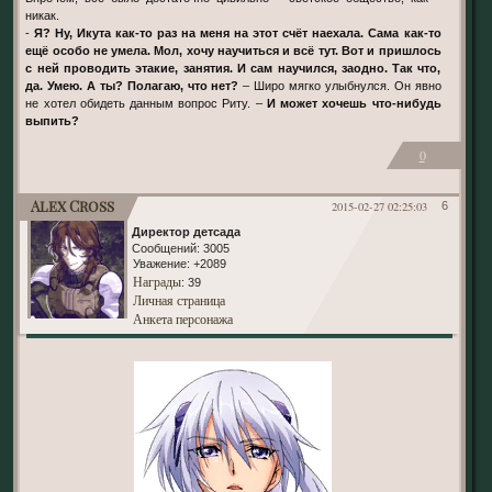
никак.
-
Я? Ну, Икута как-то раз на меня на этот счёт наехала. Сама как-то
ещё особо не умела. Мол, хочу научиться и всё тут. Вот и пришлось
с ней проводить этакие, занятия. И сам научился, заодно. Так что,
да. Умею. А ты? Полагаю, что нет?
– Широ мягко улыбнулся. Он явно
не хотел обидеть данным вопрос Риту. –
И может хочешь что-нибудь
выпить?
0
Alex Cross
2015-02-27 02:25:03
6
Директор детсада
Сообщений:
3005
Уважение:
+2089
Награды
: 39
Личная страница
Анкета персонажа