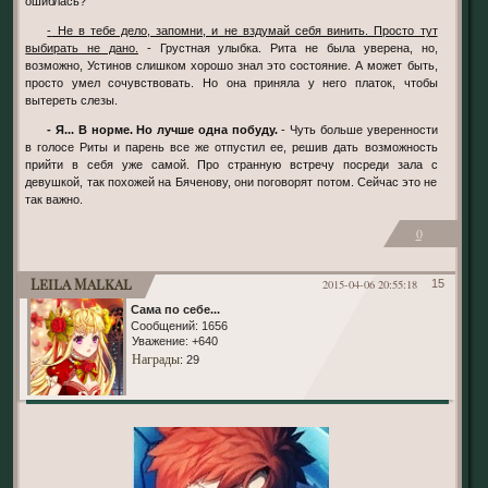
ошиблась?
- Не в тебе дело, запомни, и не вздумай себя винить. Просто тут
выбирать не дано.
- Грустная улыбка. Рита не была уверена, но,
возможно, Устинов слишком хорошо знал это состояние. А может быть,
просто умел сочувствовать. Но она приняла у него платок, чтобы
вытереть слезы.
- Я... В норме. Но лучше одна побуду.
- Чуть больше уверенности
в голосе Риты и парень все же отпустил ее, решив дать возможность
прийти в себя уже самой. Про странную встречу посреди зала с
девушкой, так похожей на Бяченову, они поговорят потом. Сейчас это не
так важно.
0
Leila Malkal
2015-04-06 20:55:18
15
Сама по себе...
Сообщений:
1656
Уважение:
+640
Награды
: 29