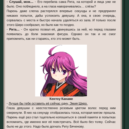
-
Слушай, мож…
- Его перебила сама Рита, на которой и лица уже не
было. Оно побледнело, а на глаза наворачивались… слёзы?
Парень даже слегка растерялся впервые секунды и не предпринял
никаких попыток, дабы успокоить девушку. А она, в свою очередь,
сорвалась с места и быстро начала удаляться из зала. И только после
этого Широ сообразил, но было как-то поздно.
-
Рита…
- Он кратко позвал её, двинувшись за ней, но перед глазами
появилась до боли знакомая фигура. Однако он так и не смог
припомнить, как ни стараясь, кто это может быть.
Кентоу Канаме
-
Лучше бы тебе оставить её сейчас одну, Эмия Широ.
Глаза девушки с неестественно розовым цветом волос перед ним
сверкнули. В них на секунду отобразилась тоска, которая мигом прошла.
Парень ещё раз стал тщательно копошиться в своей памяти в попытках
вспомнить, где именно мог её повстречать. Всё было без толку. Сейчас
было не до этого. Надо было догнать Риту Бяченову.