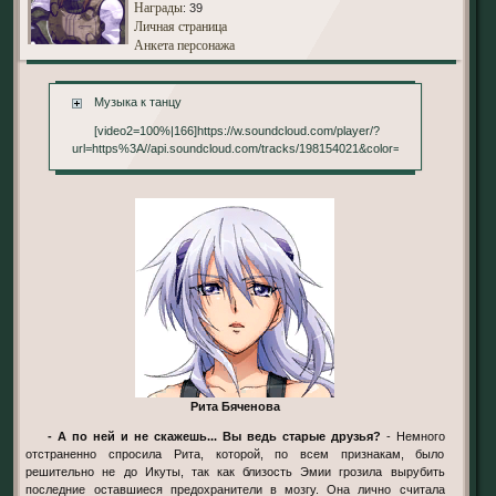
Награды
: 39
Личная страница
Анкета персонажа
Музыка к танцу
[video2=100%|166]https://w.soundcloud.com/player/?
url=https%3A//api.soundcloud.com/tracks/198154021&color=0066cc[/video2]
Рита Бяченова
- А по ней и не скажешь... Вы ведь старые друзья?
- Немного
отстраненно спросила Рита, которой, по всем признакам, было
решительно не до Икуты, так как близость Эмии грозила вырубить
последние оставшиеся предохранители в мозгу. Она лично считала