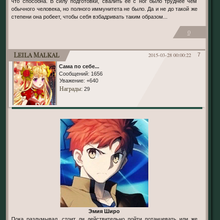
что способна. В силу подготовки, свалить ее с ног было труднее чем
обычного человека, но полного иммунитета не было. Да и не до такой же
степени она робеет, чтобы себя взбадривать таким образом...
0
Leila Malkal
2015-03-28 00:00:22
7
Сама по себе...
Сообщений:
1656
Уважение:
+640
Награды
: 29
Эмия Широ
Пока раздумывал, стоит ли действительно пойти потанцевать или же