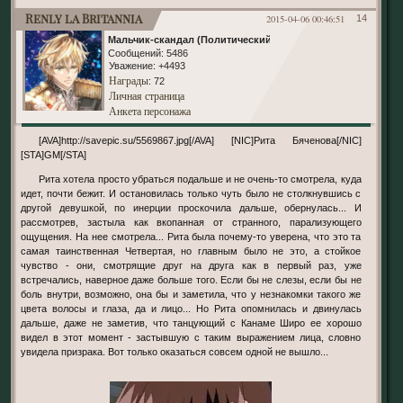
Renly la Britannia
2015-04-06 00:46:51
14
Мальчик-скандал (Политический)
Сообщений:
5486
Уважение:
+4493
Награды
: 72
Личная страница
Анкета персонажа
[AVA]http://savepic.su/5569867.jpg[/AVA] [NIC]Рита Бяченова[/NIC]
[STA]GM[/STA]
Рита хотела просто убраться подальше и не очень-то смотрела, куда
идет, почти бежит. И остановилась только чуть было не столкнувшись с
другой девушкой, по инерции проскочила дальше, обернулась... И
рассмотрев, застыла как вкопанная от странного, парализующего
ощущения. На нее смотрела... Рита была почему-то уверена, что это та
самая таинственная Четвертая, но главным было не это, а стойкое
чувство - они, смотрящие друг на друга как в первый раз, уже
встречались, наверное даже больше того. Если бы не слезы, если бы не
боль внутри, возможно, она бы и заметила, что у незнакомки такого же
цвета волосы и глаза, да и лицо... Но Рита опомнилась и двинулась
дальше, даже не заметив, что танцующий с Канаме Широ ее хорошо
видел в этот момент - застывшую с таким выражением лица, словно
увидела призрака. Вот только оказаться совсем одной не вышло...