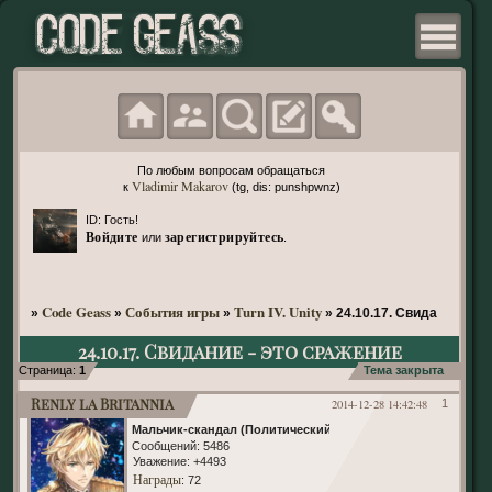
По любым вопросам обращаться
Vladimir Makarov
к
(tg, dis: punshpwnz)
ID: Гость!
Войдите
зарегистрируйтесь
или
.
Code Geass
События игры
Turn IV. Unity
»
»
»
»
24.10.17. Свидание - эт
24.10.17. Свидание - это сражение
Страница:
1
Тема закрыта
Renly la Britannia
2014-12-28 14:42:48
1
Мальчик-скандал (Политический)
Сообщений:
5486
Уважение:
+4493
Награды
: 72