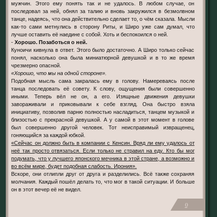
мужчин. Этого ему понять так и не удалось. В любом случае, он
последовал за ней, обнял за талию и вновь закружился в безмолвном
танце, надеясь, что она действительно сделает то, о чём сказала. Мысли
как-то сами метнулись в сторону Риты, и Широ уже сам думал, что
лучше оставить её наедине с собой. Хоть и беспокоился о ней.
-
Хорошо. Позаботься о ней.
Куноичи кивнула в ответ. Этого было достаточно. А Широ только сейчас
понял, насколько она была миниатюрной девушкой и в то же время
чрезмерно опасной.
«Хорошо, что мы на одной стороне».
Подобная мысль сама закралась ему в голову. Намереваясь после
танца последовать её совету. К слову, ощущения были совершенно
иными. Теперь вёл не он, а его. Изящные движения девушки
завораживали и приковывали к себе взгляд. Она быстро взяла
инициативу, позволив парню полностью насладиться, танцем музыкой и
близостью с прекрасной девушкой. А у самой в этот момент в голове
был совершенно другой человек. Тот неисправимый извращенец,
гоняющийся за каждой юбкой.
«Сейчас он должно быть в компании с Кенсин. Вряд ли ему удалось от
неё так просто отвязаться. Если только не стравил на еду. Кто бы мог
подумать, что у лучшего японского мечника в этой стране, а возможно и
во всём мире, будет подобная слабость. Ирония».
Вскоре, они отлипли друг от друга и разделились. Всё также сохраняя
молчания. Каждый пошёл делать то, что мог в такой ситуации. И больше
он в этот вечер её не видел.
0