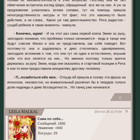
полная ее некомпетентность в этих вопросах. Поэтому она не без
облегчения встретила взгляд Широ, обращенный все же на нее. А уж за
предложение ухватилась всеми силами, тут на помощь пришла
непосредственность натуры и тот факт, что это наконец-то было
действие, а не слова... Какое уж там джентльменство. Рита радостно -
сущий ребенок в такие моменты - кивнула:
- Конечно, идем!
- И на этот раз сама первой взяла Эмию за руку,
запоздало понимая, что проблемы только начинаются - ведь в танце они
будут совсем близко и она не представляла, как себя поведет. Вот
поэтому-то она и радовалась и дико стеснялась одновременно,
запоздало вспомнив о том, что они тут не одни и естественно, внушив
себе что все пялятся на них... Но именно поэтому только крепче
держалась за руку Эмии, когда они оказались в стартовой позиции и Рита
в кои-то веки предоставила инициативу другому человеку.
- П...позаботься обо мне.
- Откуда ей пришла в голову эта фраза на
японском, неизвестно, но внимательный различил бы в твердом голосе
долю надежды и даже беззащитности... Но танец уже начинался.
0
Leila Malkal
2015-03-28 21:37:04
9
Сама по себе...
Сообщений:
1656
Уважение:
+640
Награды
: 29