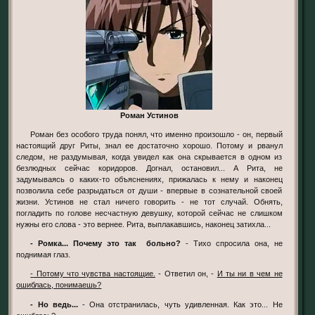
Роман Устинов
Роман без особого труда понял, что именно произошло - он, первый
настоящий друг Риты, знал ее достаточно хорошо. Потому и рванул
следом, не раздумывая, когда увидел как она скрывается в одном из
безлюдных сейчас коридоров. Догнал, остановил... А Рита, не
задумываясь о каких-то объяснениях, прижалась к нему и наконец
позволила себе разрыдаться от души - впервые в сознательной своей
жизни. Устинов не стал ничего говорить - не тот случай. Обнять,
погладить по голове несчастную девушку, которой сейчас не слишком
нужны его слова - это вернее. Рита, выплакавшись, наконец затихла...
- Ромка... Почему это так больно?
- Тихо спросила она, не
поднимая глаз.
- Потому что чувства настоящие.
- Ответил он, -
И ты ни в чем не
ошиблась, понимаешь?
- Но ведь...
- Она отстранилась, чуть удивленная. Как это... Не