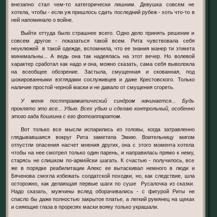
внезапно стал чем-то категорически лишним. Девушка совсем не
хотела, чтобы - если уж пришлось сдать последний рубеж - хоть что-то в
ней напоминало о войне.
Выйти оттуда было страшнее всего. Одно дело принять решение и
совсем другое - показаться такой всем. Рита чувствовала себя
неуклюжей в такой одежде, вспомнила, что ее знания манер ти этикета
минимальны... А ведь она так надеялась на этот вечер. Но волевой
характер сработал как надо и она, можно сказать, сама себя выволокла
на всеобщее обозрение. Застыла, смущенная и скованная, под
шокированными взглядами сослуживцев и даже Крестовского. Только
наличие простой черной маски и не давало от смущения сгореть.
У меня посттравматический синдром начинается... Будь
проклято это все... Убью. Всех убью и сделаю контрольный, особенно
этого гада Кошкина с его фотоаппаратом.
Вот только все мысли испарились из головы, когда затравленно
глядывавшаяся вокруг Рита заметила Эмию. Воительницу мигом
отпустли опасения насчет мнения других, она с этого момента хотела
чтобы на нее смотрел только один парень, и направилась прямо к нему,
старясь не слишком по-армейски шагать. К счастью - получилось, все
же в порядке реабилитации Алекс ее вытаскивал немного в люди и
Бяченова смогла избежать солдатской походки, но, как следствие, шла
осторожно, как делающая первые шаги по суше Русалочка из сказки.
Надо сказать, мужчины вслед оборачивались - с фигурой Риты не
спасло бы даже полностью закрытое платье, а легкий румянец на щеках
и сияющие глаза в прорезях маски вояку только украшали.