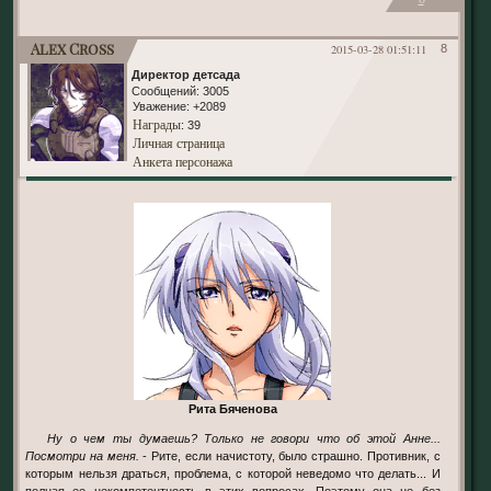
Alex Cross
2015-03-28 01:51:11
8
Директор детсада
Сообщений:
3005
Уважение:
+2089
Награды
: 39
Личная страница
Анкета персонажа
Рита Бяченова
Ну о чем ты думаешь? Только не говори что об этой Анне...
Посмотри на меня.
- Рите, если начистоту, было страшно. Противник, с
которым нельзя драться, проблема, с которой неведомо что делать... И