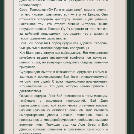
гибели солдат.
Совет Генералов (Оу Гэ и старая леди) демонстрируют
то, что «новое правительство» — это не Евнухи. Они
стремятся утвердить диктатуру закона и дисциплины,
наказывая тех, кто ставит личные интересы выше
государственных. Генерал Оу Гэ в ярости от того, что из-
за действий подсудимых пострадали честь армии и
территориальная целостность.
Лонг Бэй предстает перед судом как «Дракон Севера»,
чьи крылья пытаются подрезать сослуживцы.
Хоу Шан присутствует как наблюдатель. Его мимолетное
колебание выдает внутренний конфликт: он понимает
ценность Бэя, но вынужден следовать общему решению
трибунала.
Суд проходит быстро и безжалостно. Аргументы о былых
заслугах и происхождении Бэя (сын генералиссимуса)
не смягчают судей. Старая леди-офицер подчеркивает,
что наказание — это долг, который нужно принять с
достоинством.
Оглашен вердикт. Лонг Бэй приговорен к трем месяцам
трибунала с лишением полномочий. Вэй Дзин
приговорен к смертной казни через отсечение головы,
назначенную на 27 октября.В большом зале бывшего
императорского дворца Пекина, лишенном окон и
пронизанном атмосферой суровости, собрались высшие
военные чины. Проходит суд над Лонг Бэем и Вэй
Дзином, которых обвиняют в преступной халатности и
гибели солдат.