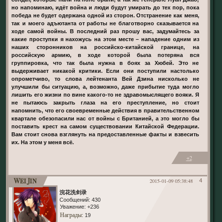
но напоминаю, идёт война и люди будут умирать до тех пор, пока
победа не будет одержана одной из сторон. Отстранение как меня,
так и моего адъютанта от работы не благотворно сказывается на
ходе самой войны. В последний раз прошу вас, задумайтесь за
какие проступки я нахожусь на этом месте – нападение одним из
наших сторонников на российско-китайской границе, на
российскую армию, в ходе которой была потеряна вся
группировка, что так была нужна в боях за Хюбей. Это не
выдерживает никакой критики. Если они поступили настолько
опрометчиво, то слова лейтенанта Вей Дзина нисколько не
улучшили бы ситуацию, а, возможно, даже прибытие туда могло
лишить его жизни по вине какого-то не здравомыслящего вояки. Я
не пытаюсь закрыть глаза на его преступление, но стоит
напомнить, что его своевременные действия в правительственном
квартале обезопасили нас от войны с Британией, а это могло бы
поставить крест на самом существовании Китайской Федерации.
Вам стоит снова взглянуть на предоставленные факты и взвесить
их. На этом у меня всё.
+2
Wei Jin
2015-01-09 05:38:48
4
浣花洗剑录
Сообщений:
430
Уважение:
+236
Награды
: 19