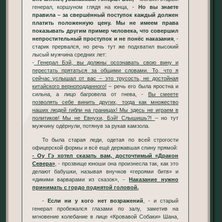
генерал, коршуном глядя на юнца, -
Но вы знаете
правила – за свершённый поступок каждый должен
платить положенную цену. Мы не имеем права
показывать другим пример человека, что совершил
непростительный проступок и не понёс наказания
, -
старик прервался, но речь тут же подхватил высокий
лысый мужчина средних лет:
-
Генерал Бэй, вы должны осознавать свою вину и
перестать прятаться за общими словами. То, что я
сейчас услышал от вас – это трусость, не достойная
китайского верноподданного!
– речь его была яростна и
сильна, а лицо багровела от гнева, -
Вы смеете
позволять себе винить других, тогда как множество
наших людей гибли на границах! Мы здесь не играем в
политиков! Мы не Евнухи, Бэй! Слышишь?!
– но тут
мужчину одёрнули, потянув за рукав камзола.
То была старая леди, одетая по всей строгости
офицерской формы и всё ещё державшая спину прямой:
- Оу Гэ хотел сказать вам, досточтимый «Дракон
Севера»
, - прозвище юноши она произнесла так, как это
делают бабушки, называя внучков «героями битв» и
«дикими варварами из сказок», -
Наказание нужно
принимать с гордо поднятой головой.
-
Если ни у кого нет возражений
, - и старый
генерал пробежался глазами по залу, заметив на
мгновение колебание в лице «Кровавой Собаки» Шана,