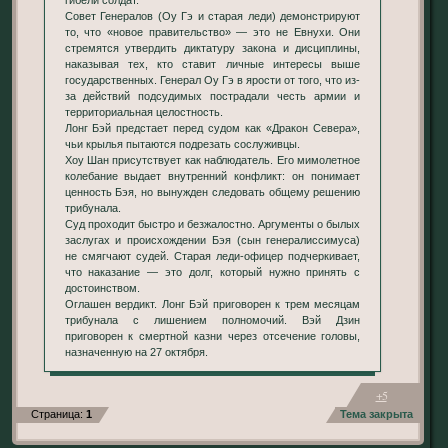
Совет Генералов (Оу Гэ и старая леди) демонстрируют
то, что «новое правительство» — это не Евнухи. Они
стремятся утвердить диктатуру закона и дисциплины,
наказывая тех, кто ставит личные интересы выше
государственных. Генерал Оу Гэ в ярости от того, что из-
за действий подсудимых пострадали честь армии и
территориальная целостность.
Лонг Бэй предстает перед судом как «Дракон Севера»,
чьи крылья пытаются подрезать сослуживцы.
Хоу Шан присутствует как наблюдатель. Его мимолетное
колебание выдает внутренний конфликт: он понимает
ценность Бэя, но вынужден следовать общему решению
трибунала.
Суд проходит быстро и безжалостно. Аргументы о былых
заслугах и происхождении Бэя (сын генералиссимуса)
не смягчают судей. Старая леди-офицер подчеркивает,
что наказание — это долг, который нужно принять с
достоинством.
Оглашен вердикт. Лонг Бэй приговорен к трем месяцам
трибунала с лишением полномочий. Вэй Дзин
приговорен к смертной казни через отсечение головы,
назначенную на 27 октября.
+5
Страница:
1
Тема закрыта