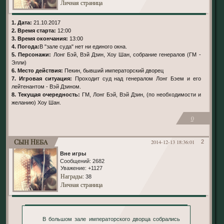
Личная страница
1. Дата:
21.10.2017
2. Время старта:
12:00
3. Время окончания:
13:00
4. Погода:
В "зале суда" нет ни единого окна.
5. Персонажи:
Лонг Бэй, Вэй Дзин, Хоу Шан, собрание генералов (ГМ -
Элли)
6. Место действия:
Пекин, бывший императорский дворец
7. Игровая ситуация:
Проходит суд над генералом Лонг Бэем и его
лейтенантом - Вэй Дзином.
8. Текущая очередность:
ГМ, Лонг Бэй, Вэй Дзин, (по необходимости и
желанию) Хоу Шан.
0
Сын Неба
2014-12-13 18:36:01
2
Вне игры
Сообщений:
2682
Уважение:
+1127
Награды
: 38
Личная страница
В большом зале императорского дворца собрались