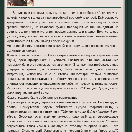
Большым и средним пальцем он методично перебирал чётки, одну за
другой, каждую вслед за произнесённой про себя мантрой. Всё согласно
традициям - левая рука, указательный палец, как проводник самой
грязной энергии, не касается бусин, последняя из них находится на
уровне солнечного сплетения, правая замкнута в мудре. Ему хотелось
уйти в джапу, полностью погрузиться в повторение божественного имени
и раствориться в нём, найдя спасение души.
Но ровный ритм повторения каждый раз нарушался врывающимися в
сознание мыслями.
Дзин мог их не слышать. Сконцентрироваться на одном единственном
звуке, даже призрачном, и усилить настолько, что все остальные
померкли бы в его громогласном звучании. Эта практика требовало лишь
усердие и время для освоения, была лишь ещё одной формой
медитации, усвоенной ещё в стенах монастыря, только внимание
продолжало возвращаться к шёпоту членов совета, к язвительным
словам обвиняющих и ощущению на себе их презрительных взглядов.
Испытывал ли он перед ними угрызения совести? Отнюдь. Суд людей не
имел над ним никакой силы.
Куда страшнее былo собственное равнодушие.
В третий раз пальцы упёрлись в завершающий круг узелок. Ему не дадут
слова. Присутствие здесь лейтенанта сугубо формальность, и
воспринималась соответствующе.
"Однако генерал Бэй не должен быть
здесь. Впрочем, это ещё не значит, что всё это мероприятие
состоялось исключительно из их желания избавиться от него."
Взгляд
открывшего глаза Дзина скользнул в сторону генерала Шана и его
повязки. Сколько ещё было жертв от совершённого им "проступка"?