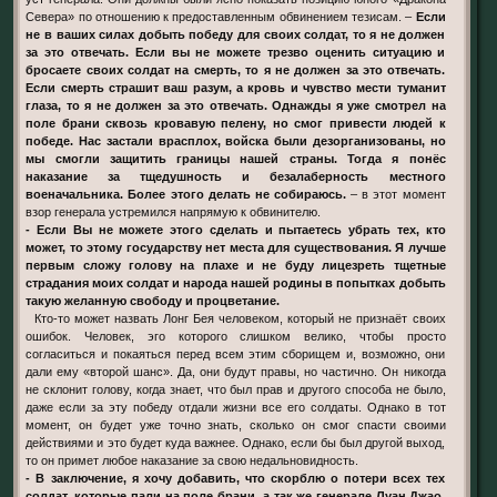
Севера» по отношению к предоставленным обвинением тезисам. –
Если
не в ваших силах добыть победу для своих солдат, то я не должен
за это отвечать. Если вы не можете трезво оценить ситуацию и
бросаете своих солдат на смерть, то я не должен за это отвечать.
Если смерть страшит ваш разум, а кровь и чувство мести туманит
глаза, то я не должен за это отвечать. Однажды я уже смотрел на
поле брани сквозь кровавую пелену, но смог привести людей к
победе. Нас застали врасплох, войска были дезорганизованы, но
мы смогли защитить границы нашей страны. Тогда я понёс
наказание за тщедушность и безалаберность местного
военачальника. Более этого делать не собираюсь.
– в этот момент
взор генерала устремился напрямую к обвинителю.
- Если Вы не можете этого сделать и пытаетесь убрать тех, кто
может, то этому государству нет места для существования. Я лучше
первым сложу голову на плахе и не буду лицезреть тщетные
страдания моих солдат и народа нашей родины в попытках добыть
такую желанную свободу и процветание.
Кто-то может назвать Лонг Бея человеком, который не признаёт своих
ошибок. Человек, эго которого слишком велико, чтобы просто
согласиться и покаяться перед всем этим сборищем и, возможно, они
дали ему «второй шанс». Да, они будут правы, но частично. Он никогда
не склонит голову, когда знает, что был прав и другого способа не было,
даже если за эту победу отдали жизни все его солдаты. Однако в тот
момент, он будет уже точно знать, сколько он смог спасти своими
действиями и это будет куда важнее. Однако, если бы был другой выход,
то он примет любое наказание за свою недальновидность.
- В заключение, я хочу добавить, что скорблю о потери всех тех
солдат, которые пали на поле брани, а так же генерале Луан Джао,