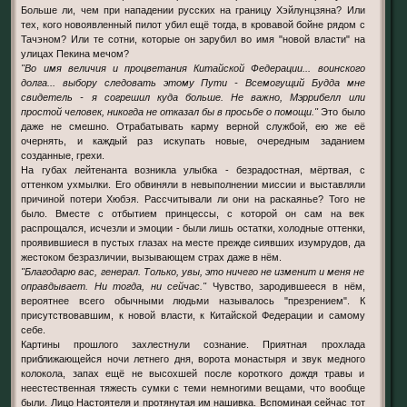
Больше ли, чем при нападении русских на границу Хэйлунцзяна? Или
тех, кого новоявленный пилот убил ещё тогда, в кровавой бойне рядом с
Тачэном? Или те сотни, которые он зарубил во имя "новой власти" на
улицах Пекина мечом?
"Во имя величия и процветания Китайской Федерации... воинского
долга... выбору следовать этому Пути - Всемогущий Будда мне
свидетель - я согрешил куда больше. Не важно, Мэррибелл или
простой человек, никогда не отказал бы в просьбе о помощи."
Это было
даже не смешно. Отрабатывать карму верной службой, ею же её
очернять, и каждый раз искупать новые, очередным заданием
созданные, грехи.
На губах лейтенанта возникла улыбка - безрадостная, мёртвая, с
оттенком ухмылки. Его обвиняли в невыполнении миссии и выставляли
причиной потери Хюбэя. Рассчитывали ли они на раскаянье? Того не
было. Вместе с отбытием принцессы, с которой он сам на век
распрощался, исчезли и эмоции - были лишь остатки, холодные оттенки,
проявившиеся в пустых глазах на месте прежде сиявших изумрудов, да
жестоком безразличии, вызывающем страх даже в нём.
"Благодарю вас, генерал. Только, увы, это ничего не изменит и меня не
оправдывает. Ни тогда, ни сейчас."
Чувство, зародившееся в нём,
вероятнее всего обычными людьми называлось "презрением". К
присутствовавшим, к новой власти, к Китайской Федерации и самому
себе.
Картины прошлого захлестнули сознание. Приятная прохлада
приближающейся ночи летнего дня, ворота монастыря и звук медного
колокола, запах ещё не высохшей после короткого дождя травы и
неестественная тяжесть сумки с теми немногими вещами, что вообще
были. Лицо Настоятеля и протянутая им нашивка. Вспоминая сейчас тот