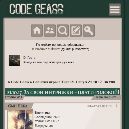
По любым вопросам обращаться
Vladimir Makarov
к
(tg, dis: punshpwnz)
ID: Гость!
Войдите
зарегистрируйтесь
или
.
Code Geass
События игры
Turn IV. Unity
»
»
»
»
21.10.17. За свои интри
21.10.17. За свои интрижки - плати головой!
Страница:
1
Тема закрыта
Сын Неба
2014-12-13 18:35:26
1
Вне игры
Сообщений:
2682
Уважение:
+1127
Награды
: 38