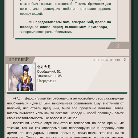
можно было назвать с натяжкой. Тяжким бременем для
него стали прошедшие события, отнявшие дорогих
сердцу людей.
- Мы предоставляем вам, генерал Бэй, право на
последнее слово перед вынесением приговора
, -
завершил свою речь обвинитель.
+2
Лонг Бей
2014-12-26 08:33:10
3
北方大龙
Сообщений:
51
Уважение:
+108
Награды
: 11
«Пф… фарс. Лучше бы работали, а не проводили свои показушные
трибуналы.»
- думал Бей, выслушивая обвинителя. Ему, в отличии от
палачей, что стояли пред ним, было всё предельно понятно. Новая
власть пытается хоть как-то показать народу и новой правящей элите
свою состоятельность. Не более и не менее.
Поражения частые спутники старых генералов на поле брани. Их
тактики, так же как своевременное перевооружение и переобучение
армии по стандартам нового времени, показывали это как ничто
нагляднее. Теперь, их промахи стоило перекинуть на плечи другого,