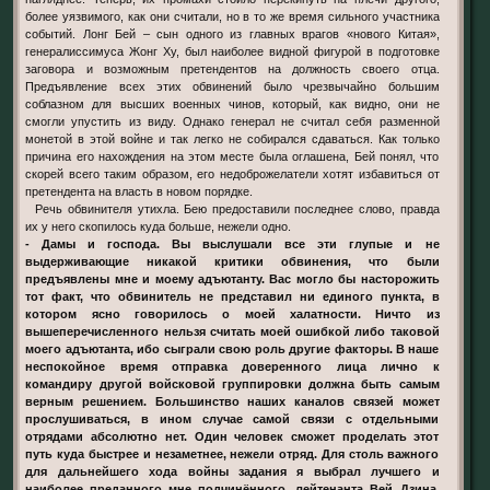
более уязвимого, как они считали, но в то же время сильного участника
событий. Лонг Бей – сын одного из главных врагов «нового Китая»,
генералиссимуса Жонг Ху, был наиболее видной фигурой в подготовке
заговора и возможным претендентов на должность своего отца.
Предъявление всех этих обвинений было чрезвычайно большим
соблазном для высших военных чинов, который, как видно, они не
смогли упустить из виду. Однако генерал не считал себя разменной
монетой в этой войне и так легко не собирался сдаваться. Как только
причина его нахождения на этом месте была оглашена, Бей понял, что
скорей всего таким образом, его недоброжелатели хотят избавиться от
претендента на власть в новом порядке.
Речь обвинителя утихла. Бею предоставили последнее слово, правда
их у него скопилось куда больше, нежели одно.
- Дамы и господа. Вы выслушали все эти глупые и не
выдерживающие никакой критики обвинения, что были
предъявлены мне и моему адъютанту. Вас могло бы насторожить
тот факт, что обвинитель не представил ни единого пункта, в
котором ясно говорилось о моей халатности. Ничто из
вышеперечисленного нельзя считать моей ошибкой либо таковой
моего адъютанта, ибо сыграли свою роль другие факторы. В наше
неспокойное время отправка доверенного лица лично к
командиру другой войсковой группировки должна быть самым
верным решением. Большинство наших каналов связей может
прослушиваться, в ином случае самой связи с отдельными
отрядами абсолютно нет. Один человек сможет проделать этот
путь куда быстрее и незаметнее, нежели отряд. Для столь важного
для дальнейшего хода войны задания я выбрал лучшего и
наиболее преданного мне подчинённого, лейтенанта Вей Дзина.