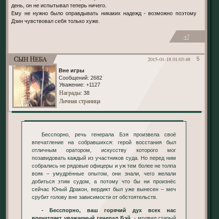
день, он не испытывал теперь ничего.
Ему не нужно было оправдывать никаких надежд - возможно поэтому
Дзин чувствовал себя только хуже.
+7
Сын Неба
2015-01-18 01:03:48
5
Вне игры
Сообщений:
2682
Уважение:
+1127
Награды
: 38
Личная страница
Бесспорно, речь генерала Бэя произвела своё
впечатление на собравшихся: герой восстания был
отличным оратором, искусству которого мог
позавидовать каждый из участников суда. Но перед ним
собрались не рядовые офицеры и уж тем более не толпа
вояк – умудрённые опытом, они знали, чего желали
добиться этим судом, а потому что бы ни произнёс
сейчас Юный Дракон, вердикт был уже вынесен – меч
срубит голову вне зависимости от обстоятельств.
- Бесспорно, ваш горячий дух всех нас
впечатляет, уважаемый генерал Бэй,
- молвил старый