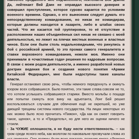
Да, лейтенант Вей Дзин не оправдал высокого доверия и
совершил преступление, которое сурово карается по условиям
военного времени. Однако, о его вынесении следует думать его
непосредственному командованию, но никак не командирам,
которые должны находится в лазарете, либо в штабах своих
частей. Что же касается той группировки, то её отсутствие в
расположении наших объединённых сил никак не связано с моей
деятельностью, но лежит на плечах местных военных и властных
чинов. Если они были столь недальновидными, что ринулись в
бой с российской армией, то это промах самого генералитета и
ставки верховного командования, нежели моя. Именно они
принимали в «счастливые года» решения по кадровым вопросам.
В связи с моим родом деятельности, а именно разработкой новых
доктрин ведения боя и создания нового понятия «Армии
Китайской Федерации», мне были недоступны такие каналы
власти.
Генерал остановил свою речь, чтобы немного передохнуть и окинуть
взором всех собравшихся. Было понятно, эти такие слова совсем не то,
что хотели услышать собравшиеся старики. Вместо мольбы о пощаде
или попытки скинуть всю вину на адъютанта, Лонг Бей решил
воспользоваться случаем для обличения ещё не окрепшей, но уже
дающей трещины системы нового государства. На лицах некоторых из
них можно было ясно прочитать «Пижон», «Да как он смеет говорить
такое, щенок», а то и «Предатель», но для него их оценки ничего не
стоили.
- За ЧУЖИЕ оплошности, я не буду нести ответственность.
– как
гром среди ясного неба, как молотом по наковальне прозвучали слова из
уст генерала. Они должны были ясно показать позицию юного «Дракона