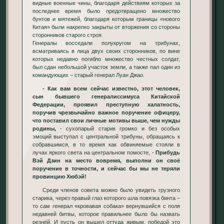
видные военные чины, благодаря действиям которых за
последнее время было предотвращено множество
бунтов и мятежей, благодаря которым границы «нового
Китая» были накрепко закрыты от вторжения со стороны
сторонников старого строя.
Генералы восседали полукругом на трибунах,
всматриваясь в лица двух своих сторонников, по вине
которых недавно погибло множество честных солдат,
был сдан небольшой участок земли, а также пал один из
командующих – старый генерал Луан Джао.
- Как вам всем сейчас известно, этот человек,
сын бывшего генералиссимуса Китайской
Федерации, проявил преступную халатность,
поручив чрезвычайно важное поручение офицеру,
что поставил свои личные мотивы выше, чем нужды
родины,
- сухопарый старик громко и без особых
эмоций выступал с центральной трибуны, обращаясь к
собравшимся, в то время как обвиняемые стояли в
лучах яркого света на центральном помосте, -
Прибудь
Вэй Дзин на место вовремя, выполни он своё
поручение в точности, и сейчас бы мы не теряли
провинцию Хюбэй!
Среди членов совета можно было увидеть грузного
старика, через правый глаз которого шла повязка бинта –
то сам генерал «кровавая собака» вернувшийся с поля
недавней битвы, которое правильнее было бы назвать
резнёй. И пусть он вышел оттуда живым, победой это