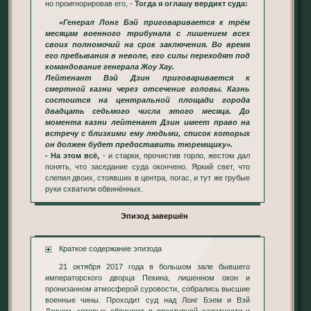
но проигнорировав его, -
Тогда я оглашу вердикт суда:
«Генерал Лонг Бэй приговаривается к трём
месяцам военного трибунала с лишением всех
своих полномочий на срок заключения. Во время
его пребывания в неволе, его силы переходят под
командование генерала Жоу Хау.
Лейтенант Вэй Дзин приговаривается к
смертной казни через отсечение головы. Казнь
состоится на центральной площади города
двадцать седьмого числа этого месяца. До
момента казни лейтенант Дзин имеет право на
встречу с близкими ему людьми, список которых
он должен будет предоставить тюремщику».
- На этом всё,
- и старки, прочистив горло, жестом дал
понять, что заседание суда окончено. Яркий свет, что
слепил двоих, стоявших в центра, погас, и тут же грубые
руки схватили обвинённых.
Эпизод завершён
Краткое содержание эпизода
21 октября 2017 года в большом зале бывшего
императорского дворца Пекина, лишенном окон и
пронизанном атмосферой суровости, собрались высшие
военные чины. Проходит суд над Лонг Бэем и Вэй
Дзином, которых обвиняют в преступной халатности и