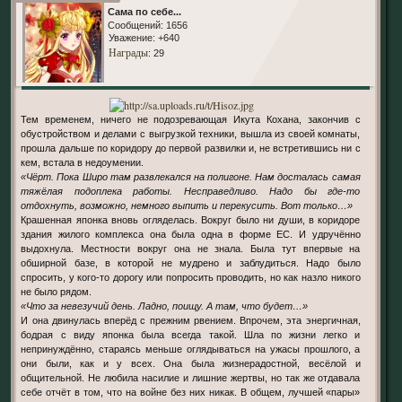
Сама по себе...
Сообщений:
1656
Уважение:
+640
Награды
: 29
Тем временем, ничего не подозревающая Икута Кохана, закончив с
обустройством и делами с выгрузкой техники, вышла из своей комнаты,
прошла дальше по коридору до первой развилки и, не встретившись ни с
кем, встала в недоумении.
«Чёрт. Пока Широ там развлекался на полигоне. Нам досталась самая
тяжёлая подоплека работы. Несправедливо. Надо бы где-то
отдохнуть, возможно, немного выпить и перекусить. Вот только…»
Крашенная японка вновь огляделась. Вокруг было ни души, в коридоре
здания жилого комплекса она была одна в форме ЕС. И удручённо
выдохнула. Местности вокруг она не знала. Была тут впервые на
обширной базе, в которой не мудрено и заблудиться. Надо было
спросить, у кого-то дорогу или попросить проводить, но как назло никого
не было рядом.
«Что за невезучий день. Ладно, поищу. А там, что будет…»
И она двинулась вперёд с прежним рвением. Впрочем, эта энергичная,
бодрая с виду японка была всегда такой. Шла по жизни легко и
непринуждённо, стараясь меньше оглядываться на ужасы прошлого, а
они были, как и у всех. Она была жизнерадостной, весёлой и
общительной. Не любила насилие и лишние жертвы, но так же отдавала
себе отчёт в том, что на войне без них никак. В общем, лучшей «пары»