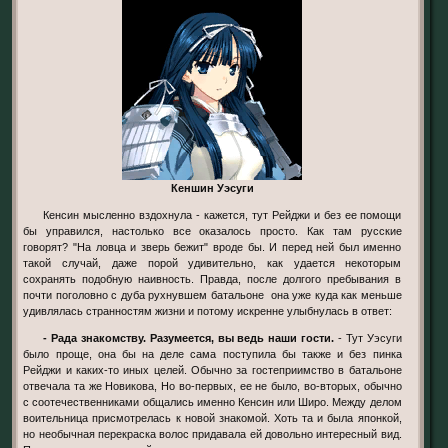
Кеншин Уэсуги
Кенсин мысленно вздохнула - кажется, тут Рейджи и без ее помощи
бы управился, настолько все оказалось просто. Как там русские
говорят? "На ловца и зверь бежит" вроде бы. И перед ней был именно
такой случай, даже порой удивительно, как удается некоторым
сохранять подобную наивность. Правда, после долгого пребывания в
почти поголовно с дуба рухнувшем батальоне она уже куда как меньше
удивлялась странностям жизни и потому искренне улыбнулась в ответ:
- Рада знакомству. Разумеется, вы ведь наши гости.
- Тут Уэсуги
было проще, она бы на деле сама поступила бы также и без пинка
Рейджи и каких-то иных целей. Обычно за гостеприимство в батальоне
отвечала та же Новикова, Но во-первых, ее не было, во-вторых, обычно
с соотечественниками общались именно Кенсин или Широ. Между делом
воительница присмотрелась к новой знакомой. Хоть та и была японкой,
но необычная перекраска волос придавала ей довольно интересный вид.