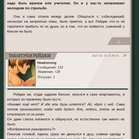
надо быть врачом или учителем. Он и у нас-то натаскивает
молодняк по стрельбе.
Она и сама отпила между делом. Общаться с собеседницей,
несмотря на непроятые темы, было приятно. а вот Рейджи что-то не
торопился прибыть по их души, но в том, что он появится, сомнений у
Кенсин не было.
+2
Такатсуки Рейджи
2015-02-18 23:50:14
14
Headstrong
Сообщений:
133
Уважение:
+28
Награды
: 1
Рейджи же, отдав задание Кенсин, кинулся в свои апартаменты, в
которых по-прежнему было пусто.
«Канаме ещё нет? И где эта дура шляется? Ай, чёрт с ней. Сама
потом приковыляет, когда надо будет. Или, небось, опять за мной
сталкерит из-за угла».
Он даже слегка поёжился и обернулся, но естественно там никого не
было.
«Воображение разыгралось?»
Покачав головой, парень сразу же двинулся в душ, снимая одежду и