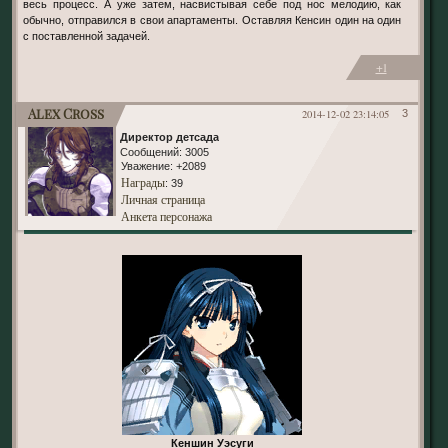
весь процесс. А уже затем, насвистывая себе под нос мелодию, как
обычно, отправился в свои апартаменты. Оставляя Кенсин один на один
с поставленной задачей.
+1
Alex Cross
2014-12-02 23:14:05
3
Директор детсада
Сообщений:
3005
Уважение:
+2089
Награды
: 39
Личная страница
Анкета персонажа
Кеншин Уэсуги