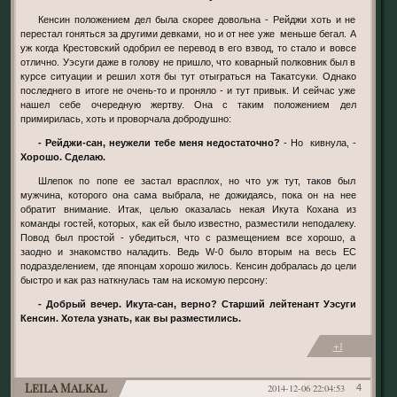
Кенсин положением дел была скорее довольна - Рейджи хоть и не
перестал гоняться за другими девками, но и от нее уже меньше бегал. А
уж когда Крестовский одобрил ее перевод в его взвод, то стало и вовсе
отлично. Уэсуги даже в голову не пришло, что коварный полковник был в
курсе ситуации и решил хотя бы тут отыграться на Такатсуки. Однако
последнего в итоге не очень-то и проняло - и тут привык. И сейчас уже
нашел себе очередную жертву. Она с таким положением дел
примирилась, хоть и проворчала добродушно:
- Рейджи-сан, неужели тебе меня недостаточно?
- Но кивнула, -
Хорошо. Сделаю.
Шлепок по попе ее застал врасплох, но что уж тут, таков был
мужчина, которого она сама выбрала, не дожидаясь, пока он на нее
обратит внимание. Итак, целью оказалась некая Икута Кохана из
команды гостей, которых, как ей было известно, разместили неподалеку.
Повод был простой - убедиться, что с размещением все хорошо, а
заодно и знакомство наладить. Ведь W-0 было вторым на весь ЕС
подразделением, где японцам хорошо жилось. Кенсин добралась до цели
быстро и как раз наткнулась там на искомую персону:
- Добрый вечер. Икута-сан, верно? Старший лейтенант Уэсуги
Кенсин. Хотела узнать, как вы разместились.
+1
Leila Malkal
2014-12-06 22:04:53
4