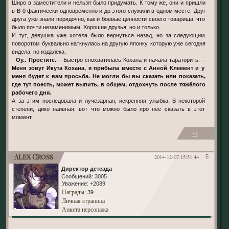
Широ в заместители и нельзя было придумать. К тому же, они и пришли
в В-0 фактически одновременно и до этого служили в одном месте. Друг
друга уже знали порядочно, как и боевые ценности своего товарища, что
было почти незаменимым. Хорошие друзья, но и только.
И тут, девушка уже хотела было вернуться назад, но за следующим
поворотом буквально наткнулась на другую японку, которую уже сегодня
видела, но издалека.
-
Оу.. Простите.
– Быстро спохватилась Кохана и начала тараторить. –
Меня зовут Икута Кохана, я прибыла вместе с Анной Клемент и у
меня будет к вам просьба. Не могли бы вы сказать или показать,
где тут поесть, может выпить, в общем, отдохнуть после тяжёлого
рабочего дня.
А за этим последовала и лучезарная, искренняя улыбка. В некоторой
степени, дико наивная, вот что можно было про неё сказать в этот
момент.
+1
Alex Cross
2014-12-07 15:51:44
5
Директор детсада
Сообщений:
3005
Уважение:
+2089
Награды
: 39
Личная страница
Анкета персонажа