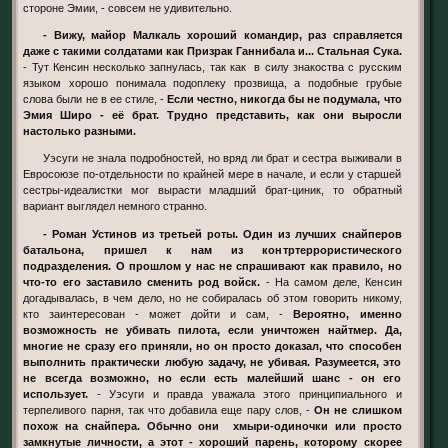
стороне Эмии, - совсем не удивительно.
- Вижу, майор Малкаль хороший командир, раз справляется
даже с такими солдатами как Призрак Ганнибала и... Стальная Сука.
- Тут Кенсин несколько запнулась, так как в силу знакоства с русским
языком хорошо понимала подоплеку прозвища, а подобные грубые
слова были не в ее стиле, -
Если честно, никогда бы не подумала, что
Эмия Широ - её брат. Трудно представить, как они выросли
настолько разными.
Уэсуги не знала подробностей, но вряд ли брат и сестра выживали в
Евросоюзе по-отдельности по крайней мере в начале, и если у старшей
сестры-идеалистки мог вырасти младший брат-циник, то обратный
вариант выглядел немного странно.
- Роман Устинов из третьей роты. Один из лучших снайперов
батальона, пришел к нам из контртеррористического
подразделения. О прошлом у нас не спрашивают как правило, но
что-то его заставило сменить род войск.
- На самом деле, Кенсин
догадывалась, в чем дело, но не собиралась об этом говорить никому,
кто заинтересован - может дойти и сам, -
Вероятно, именно
возможность не убивать пилота, если уничтожен найтмер. Да,
многие не сразу его приняли, но он просто доказал, что способен
выполнить практически любую задачу, не убивая. Разумеется, это
не всегда возможно, но если есть малейший шанс - он его
использует.
- Уэсуги и правда уважала этого принципиального и
терпеливого парня, так что добавила еще пару слов, -
Он не слишком
похож на снайпера. Обычно они хмыри-одиночки или просто
замкнутые личности, а этот - хороший парень, которому скорее