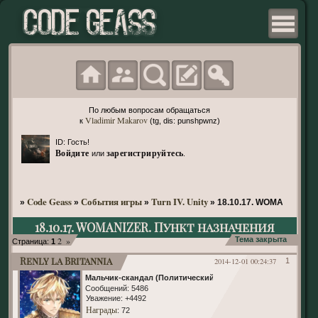
По любым вопросам обращаться
Vladimir Makarov
к
(tg, dis: punshpwnz)
ID: Гость!
Войдите
зарегистрируйтесь
или
.
Code Geass
События игры
Turn IV. Unity
»
»
»
»
18.10.17. WOMANIZER. 
18.10.17. WOMANIZER. Пункт назначения
2
»
Тема закрыта
Страница:
1
Renly la Britannia
2014-12-01 00:24:37
1
Мальчик-скандал (Политический)
Сообщений:
5486
Уважение:
+4492
Награды
: 72