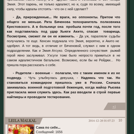
Эмия. Этот парень, не только идеалист, но и, судя по всему, имеющий
силу, чтобы идеалы отстоять - что он с ней сделает?
- Да, прирожденные... Не враги, но оппоненты. Притом что
общего не меньше. Рита Бяченова телохранитель полковника
Крестовского. А в больнице она пробыла почти год, после того
как подставилась под удар Хьюги Акито, спасая товарища.
Посмотрим, сможет ли он ее изменить.
- Да уж, параллели судьбы
получались те еще. Кенсин подумала что Эмия, вероятно, и Акито не
одобрял. А тот ведь, в отличие от Бяченовой, служил с ним в одном
подразделении. Как и Эмия Атсуко. Определенного сочувствия рыжий
герой явно заслуживал. Уэсуги тоже было непросто прижиться в не
самом идеалистичном батальоне. Возможно, если бы не Рейджи... Но
пришла пора рассказать о себе.
- Родители - военные - полагали, что с таким именем я их не
подведу.
- Чуть улыбнулась девушка, -
Надеюсь что так. Но
становиться командиром пришлось уже в России. Сначала
занималась военной подготовкой беженцев, когда майор Рысева
пригласила меня служить здесь. Как раз вводили в строй первые
найтмеры и проводили тестирование.
+1
Leila Malkal
2014-12-28 01:07:23
10
Сама по себе...
Сообщений:
1656