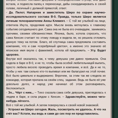
встала, и поднесла палец к переносице, дабы скоординировать в своей
голове, логичный с должной прямотой, ответ.
-
Да. Пилот. Напарник и заместитель Широ по охране научно-
исследовательского состава В-0. Правда, только Широ является
личным телохранителем Анны Клемент.
– С той же улыбкой на лице,
ответила Икута, продолжив идти. Мысли вновь метнулись к главному
событию сегодняшнего дня. Сама она не была его очевидцем, занимаясь
прочими, своими обязанностями. Японка, было, хотела спросить, что
сама Кенсин считает по этому поводу и видела ли, но решила отложить
данную тему на потом. Благо, её спутница сама предложила составить
компанию, что и сам «серебряный цветок», а именно это значило её
японское имя вкупе с фамилией, хотела ей предложить. –
Угу. Будет
здорово.
Внутри всё оказалось так, к чему девушка уже давно привыкла. Она
сидела в баре в В-0, и не то, чтобы была особой любительницей выпить,
просто любила весело проводить время в компании, и всё. Да и не то,
чтобы у них там сильно кто-то выпивал или же балагурил на этой почве.
Всё было цивильно и выдержанно. Впрочем, за этим так же следила их
командир, которая пропала на своём спец. задании. Ведь не было её уже
довольно долго, и народ уже начинал об этом разговаривать,
беспокоиться.
-
Эх... Чёрт с ним...
– Тихо сказала сама себе девушка, пригляделась к
людям в баре, и села рядом с Кенсин. –
Здравствуйте, можно чего-
нибудь лёгкого.
Всё с той же улыбкой. А затем повернулась к своей новой знакомой.
-
Устроил же Широ сегодня. Жаль, посмотреть не удалось. А что на
счёт вас? Кстати, вы ведь и сами до сих пор не представились.