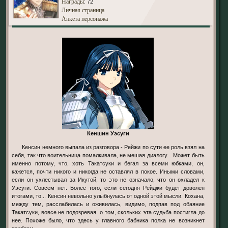
Награды
: 72
Личная страница
Анкета персонажа
Кеншин Уэсуги
Кенсин немного выпала из разговора - Рейжи по сути ее роль взял на
себя, так что воительница помалкивала, не мешая диалогу... Может быть
именно потому, что, хоть Такатсуки и бегал за всеми юбками, он,
кажется, почти никого и никогда не оставлял в покое. Иными словами,
если он ухлестывал за Икутой, то это не означало, что он охладел к
Уэсуги. Совсем нет. Более того, если сегодня Рейджи будет доволен
итогами, то... Кенсин невольно улыбнулась от одной этой мысли. Кохана,
между тем, расслабилась и оживилась, видимо, подпав под обаяние
Такатсуки, вовсе не подозревая о том, скольких эта судьба постигла до
нее. Похоже было, что здесь у главного бабника полка не возникнет