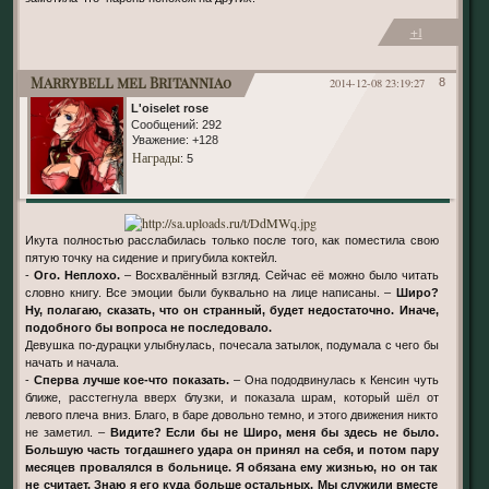
+1
Marrybell mel Britannia0
2014-12-08 23:19:27
8
L'oiselet rose
Сообщений:
292
Уважение:
+128
Награды
: 5
Икута полностью расслабилась только после того, как поместила свою
пятую точку на сидение и пригубила коктейл.
-
Ого. Неплохо.
– Восхвалённый взгляд. Сейчас её можно было читать
словно книгу. Все эмоции были буквально на лице написаны. –
Широ?
Ну, полагаю, сказать, что он странный, будет недостаточно. Иначе,
подобного бы вопроса не последовало.
Девушка по-дурацки улыбнулась, почесала затылок, подумала с чего бы
начать и начала.
-
Сперва лучше кое-что показать.
– Она пододвинулась к Кенсин чуть
ближе, расстегнула вверх блузки, и показала шрам, который шёл от
левого плеча вниз. Благо, в баре довольно темно, и этого движения никто
не заметил. –
Видите? Если бы не Широ, меня бы здесь не было.
Большую часть тогдашнего удара он принял на себя, и потом пару
месяцев провалялся в больнице. Я обязана ему жизнью, но он так
не считает. Знаю я его куда больше остальных. Мы служили вместе