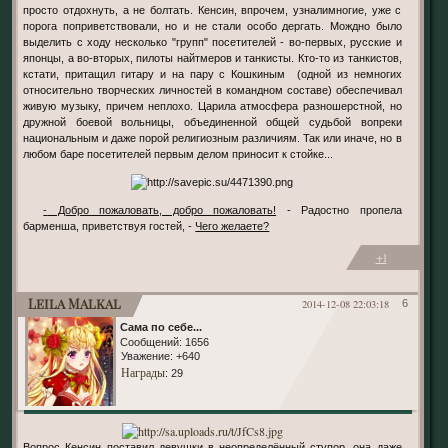
просто отдохнуть, а не болтать. Кенсин, впрочем, узналимногие, уже с
порога поприветствовали, но и не стали особо дергать. Мождно было
выделить с ходу несколько "групп" посетителей - во-первых, русские и
японцы, а во-вторых, пилоты найтмеров и танкисты. Кто-то из танкистов,
кстати, притащил гитару и на пару с Кошкиным (одной из немногих
относительно творческих личностей в командном составе) обеспечивал
живую музыку, причем неплохо. Царила атмосфера разношерстной, но
дружной боевой вольницы, объединенной общей судьбой вопреки
национальным и даже порой религиозным различиям. Так или иначе, но в
любом баре посетителей первым делом приносит к стойке...
- Добро пожаловать, добро пожаловать!
- Радостно пропела
барменша, приветствуя гостей, -
Чего желаете?
+1
Leila Malkal
2014-12-08 22:03:18
6
Сама по себе...
Сообщений:
1656
Уважение:
+640
Награды
: 29
Вопрос Кенсин поставил девушки в неопределённый ступор, она даже