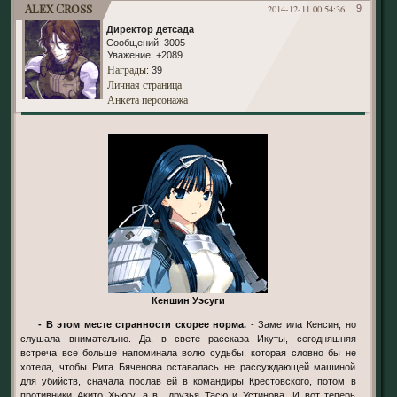
Alex Cross
2014-12-11 00:54:36
9
Директор детсада
Сообщений:
3005
Уважение:
+2089
Награды
: 39
Личная страница
Анкета персонажа
Кеншин Уэсуги
- В этом месте странности скорее норма.
- Заметила Кенсин, но
слушала внимательно. Да, в свете рассказа Икуты, сегодняшняя
встреча все больше напоминала волю судьбы, которая словно бы не
хотела, чтобы Рита Бяченова оставалась не рассуждающей машиной
для убийств, сначала послав ей в командиры Крестовского, потом в
противники Акито Хьюгу, а в друзья Тасю и Устинова. И вот теперь