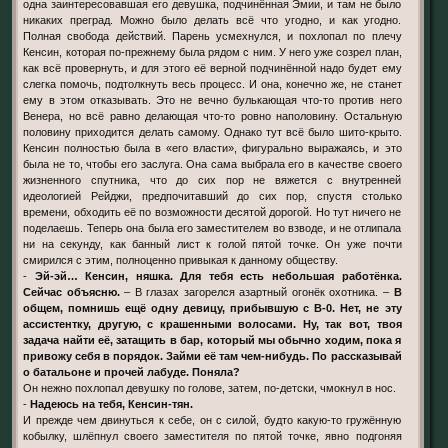
одна заинтересовавшая его девушка, подчинённая Эмии, и там не было
никаких преград. Можно было делать всё что угодно, и как угодно.
Полная свобода действий. Парень усмехнулся, и похлопал по плечу
Кенсин, которая по-прежнему была рядом с ним. У него уже созрел план,
как всё провернуть, и для этого её верной подчинённой надо будет ему
слегка помочь, подтолкнуть весь процесс. И она, конечно же, не станет
ему в этом отказывать. Это не вечно булькающая что-то против него
Венера, но всё равно делающая что-то ровно наполовину. Остальную
половину приходится делать самому. Однако тут всё было шито-крыто.
Кенсин полностью была в «его власти», фигурально выражаясь, и это
была не то, чтобы его заслуга. Она сама выбрала его в качестве своего
жизненного спутника, что до сих пор не вяжется с внутренней
идеологией Рейджи, предпочитавший до сих пор, спустя столько
времени, обходить её по возможности десятой дорогой. Но тут ничего не
поделаешь. Теперь она была его заместителем во взводе, и не отлипала
ни на секунду, как банный лист к голой пятой точке. Он уже почти
смирился с этим, полноценно привыкая к данному обществу.
-
Эй-эй… Кенсин, няшка. Для тебя есть небольшая работёнка.
Сейчас объясню.
– В глазах загорелся азартный огонёк охотника. –
В
общем, помнишь ещё одну девицу, прибывшую с В-0. Нет, не эту
ассистентку, другую, с крашенными волосами. Ну, так вот, твоя
задача найти её, затащить в бар, который мы обычно ходим, пока я
привожу себя в порядок. Займи её там чем-нибудь. По рассказывай
о батальоне и прочей лабуде. Поняла?
Он нежно похлопал девушку по голове, затем, по-детски, чмокнул в нос.
-
Надеюсь на тебя, Кенсин-тян.
И прежде чем двинуться к себе, он с силой, будто какую-то гружённую
кобылку, шлёпнул своего заместителя по пятой точке, явно подгоняя