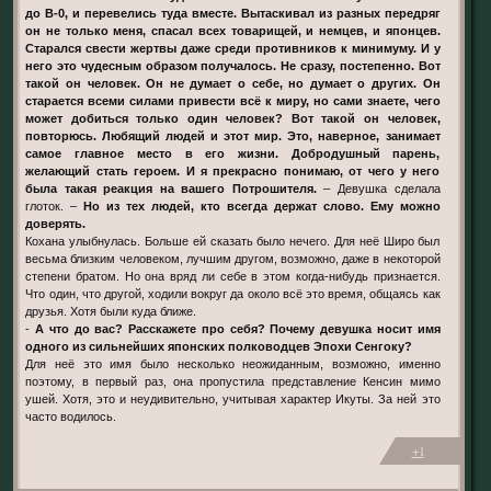
до В-0, и перевелись туда вместе. Вытаскивал из разных передряг
он не только меня, спасал всех товарищей, и немцев, и японцев.
Старался свести жертвы даже среди противников к минимуму. И у
него это чудесным образом получалось. Не сразу, постепенно. Вот
такой он человек. Он не думает о себе, но думает о других. Он
старается всеми силами привести всё к миру, но сами знаете, чего
может добиться только один человек? Вот такой он человек,
повторюсь. Любящий людей и этот мир. Это, наверное, занимает
самое главное место в его жизни. Добродушный парень,
желающий стать героем. И я прекрасно понимаю, от чего у него
была такая реакция на вашего Потрошителя.
– Девушка сделала
глоток. –
Но из тех людей, кто всегда держат слово. Ему можно
доверять.
Кохана улыбнулась. Больше ей сказать было нечего. Для неё Широ был
весьма близким человеком, лучшим другом, возможно, даже в некоторой
степени братом. Но она вряд ли себе в этом когда-нибудь признается.
Что один, что другой, ходили вокруг да около всё это время, общаясь как
друзья. Хотя были куда ближе.
-
А что до вас? Расскажете про себя? Почему девушка носит имя
одного из сильнейших японских полководцев Эпохи Сенгоку?
Для неё это имя было несколько неожиданным, возможно, именно
поэтому, в первый раз, она пропустила представление Кенсин мимо
ушей. Хотя, это и неудивительно, учитывая характер Икуты. За ней это
часто водилось.
+1