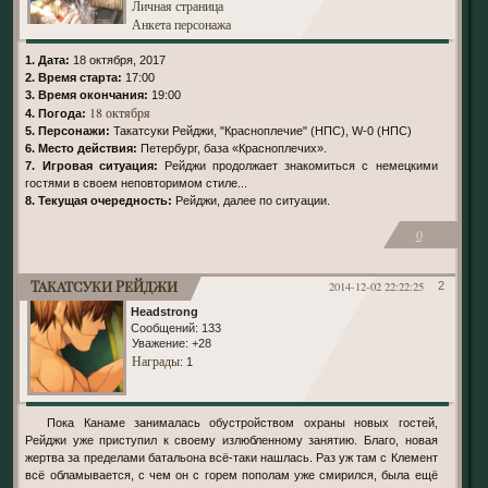
Личная страница
Анкета персонажа
1. Дата:
18 октября, 2017
2. Время старта:
17:00
3. Время окончания:
19:00
18 октября
4. Погода:
5. Персонажи:
Такатсуки Рейджи, "Красноплечие" (НПС), W-0 (НПС)
6. Место действия:
Петербург, база «Красноплечих».
7. Игровая ситуация:
Рейджи продолжает знакомиться с немецкими
гостями в своем неповторимом стиле...
8. Текущая очередность:
Рейджи, далее по ситуации.
0
Такатсуки Рейджи
2014-12-02 22:22:25
2
Headstrong
Сообщений:
133
Уважение:
+28
Награды
: 1
Пока Канаме занималась обустройством охраны новых гостей,
Рейджи уже приступил к своему излюбленному занятию. Благо, новая
жертва за пределами батальона всё-таки нашлась. Раз уж там с Клемент
всё обламывается, с чем он с горем пополам уже смирился, была ещё