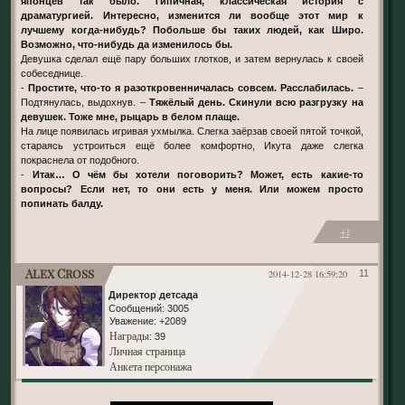
японцев так было. Типичная, классическая история с
драматургией. Интересно, изменится ли вообще этот мир к
лучшему когда-нибудь? Побольше бы таких людей, как Широ.
Возможно, что-нибудь да изменилось бы.
Девушка сделал ещё пару больших глотков, и затем вернулась к своей
собеседнице.
-
Простите, что-то я разоткровенничалась совсем. Расслабилась.
–
Подтянулась, выдохнув. –
Тяжёлый день. Скинули всю разгрузку на
девушек. Тоже мне, рыцарь в белом плаще.
На лице появилась игривая ухмылка. Слегка заёрзав своей пятой точкой,
стараясь устроиться ещё более комфортно, Икута даже слегка
покраснела от подобного.
-
Итак… О чём бы хотели поговорить? Может, есть какие-то
вопросы? Если нет, то они есть у меня. Или можем просто
попинать балду.
+1
Alex Cross
2014-12-28 16:59:20
11
Директор детсада
Сообщений:
3005
Уважение:
+2089
Награды
: 39
Личная страница
Анкета персонажа