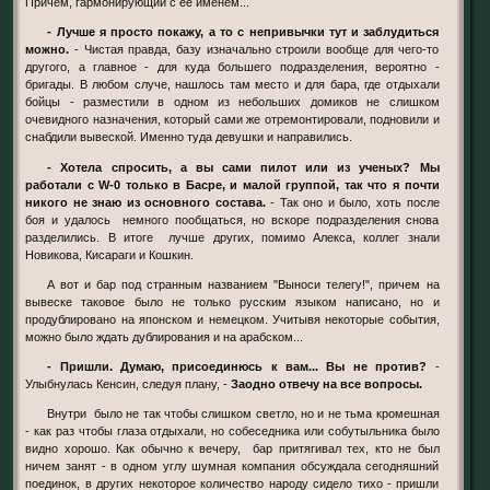
Причем, гармонирующий с ее именем...
- Лучше я просто покажу, а то с непривычки тут и заблудиться
можно.
- Чистая правда, базу изначально строили вообще для чего-то
другого, а главное - для куда большего подразделения, вероятно -
бригады. В любом случе, нашлось там место и для бара, где отдыхали
бойцы - разместили в одном из небольших домиков не слишком
очевидного назначения, который сами же отремонтировали, подновили и
снабдили вывеской. Именно туда девушки и направились.
- Хотела спросить, а вы сами пилот или из ученых? Мы
работали с W-0 только в Басре, и малой группой, так что я почти
никого не знаю из основного состава.
- Так оно и было, хоть после
боя и удалось немного пообщаться, но вскоре подразделения снова
разделились. В итоге лучше других, помимо Алекса, коллег знали
Новикова, Кисараги и Кошкин.
А вот и бар под странным названием "Выноси телегу!", причем на
вывеске таковое было не только русским языком написано, но и
продублировано на японском и немецком. Учитывя некоторые события,
можно было ждать дублирования и на арабском...
- Пришли. Думаю, присоединюсь к вам... Вы не против?
-
Улыбнулась Кенсин, следуя плану, -
Заодно отвечу на все вопросы.
Внутри было не так чтобы слишком светло, но и не тьма кромешная
- как раз чтобы глаза отдыхали, но собеседника или собутыльника было
видно хорошо. Как обычно к вечеру, бар притягивал тех, кто не был
ничем занят - в одном углу шумная компания обсуждала сегодняшний
поединок, в других некоторое количество народу сидело тихо - пришли