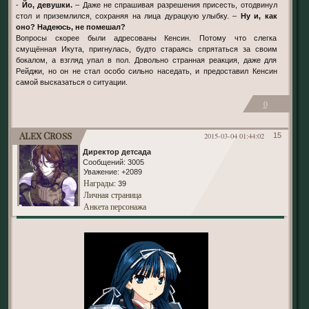
-
Йо, девушки.
– Даже не спрашивая разрешения присесть, отодвинул
стол и приземлился, сохраняя на лица дурацкую улыбку. –
Ну и, как
оно? Надеюсь, не помешал?
Вопросы скорее были адресованы Кенсин. Потому что слегка
смущённая Икута, пригнулась, будто стараясь спрятаться за своим
бокалом, а взгляд упал в пол. Довольно странная реакция, даже для
Рейджи, но он не стал особо сильно наседать, и предоставил Кенсин
самой высказаться о ситуации.
0
Alex Cross
2015-03-04 01:44:02
15
Директор детсада
Сообщений:
3005
Уважение:
+2089
Награды
: 39
Личная страница
Анкета персонажа