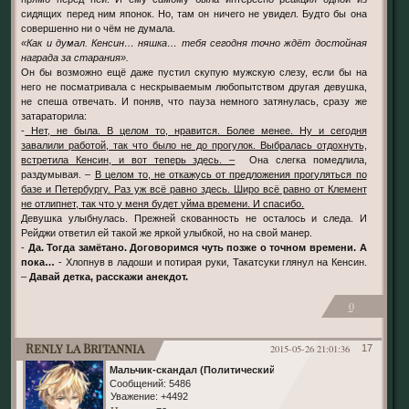
сидящих перед ним японок. Но, там он ничего не увидел. Будто бы она
совершенно ни о чём не думала.
«Как и думал. Кенсин… няшка… тебя сегодня точно ждёт достойная
награда за старания».
Он бы возможно ещё даже пустил скупую мужскую слезу, если бы на
него не посматривала с нескрываемым любопытством другая девушка,
не спеша отвечать. И поняв, что пауза немного затянулась, сразу же
затараторила:
-
Нет, не была. В целом то, нравится. Более менее. Ну и сегодня
завалили работой, так что было не до прогулок. Выбралась отдохнуть,
встретила Кенсин, и вот теперь здесь. –
Она слегка помедлила,
раздумывая. –
В целом то, не откажусь от предложения прогуляться по
базе и Петербургу. Раз уж всё равно здесь. Широ всё равно от Клемент
не отлипнет, так что у меня будет уйма времени. И спасибо.
Девушка улыбнулась. Прежней скованность не осталось и следа. И
Рейджи ответил ей такой же яркой улыбкой, но на свой манер.
-
Да. Тогда замётано. Договоримся чуть позже о точном времени. А
пока…
- Хлопнув в ладоши и потирая руки, Такатсуки глянул на Кенсин.
–
Давай детка, расскажи анекдот.
0
Renly la Britannia
2015-05-26 21:01:36
17
Мальчик-скандал (Политический)
Сообщений:
5486
Уважение:
+4492