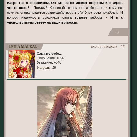
Басре как с союзником. Он так легко меняет стороны или здесь
что-то иное?
- Пожалуй, Кенсин было немного любопытно, к тому же,
если им снова придется взаимодействовать с W-0, встреча неизбежна. И
вопрос надежности союзников снова встанет ребром, -
И я с
удовольствием отвечу на ваши вопросы.
0
Leila Malkal
2015-01-19 05:06:18
12
Сама по себе...
Сообщений:
1656
Уважение:
+640
Награды
: 29