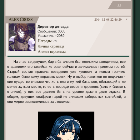
+1
Alex Cross
2014-12-08 22:46:29
7
Директор детсада
Сообщений:
3005
Уважение:
+2089
Награды
: 39
Личная страница
Анкета персонажа
На счастье девушек, бар в батальоне был неплохим заведением, все
стараниями его хозяйки, которая сейчас и занималась приемом гостей.
Старый состав правила поведения уже кусвоил, а новым горячим
головам было кому вправить мозги. Ну и выбор напитков не подкачал -
сие существо считало что хоть они и жуткий батальон, обитающий в не
менее жутком месте, то есть посреди лесов и деревень (хоть и близко к
столице), у них все должно быть на уровне даже в деле отдыха. В
общем, девушек снабдили парой не слишком забористых коктейлей, и
они мирно расположились за столиком.