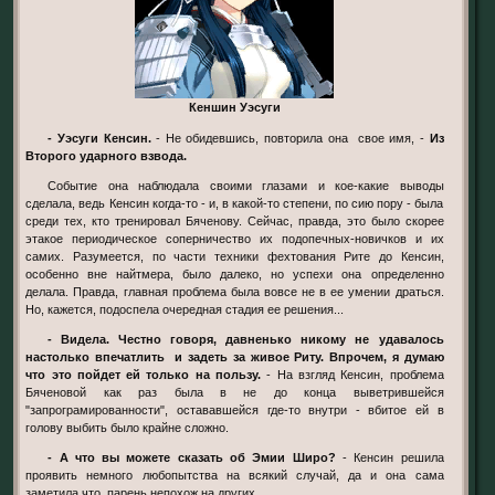
Кеншин Уэсуги
- Уэсуги Кенсин.
- Не обидевшись, повторила она свое имя, -
Из
Второго ударного взвода.
Событие она наблюдала своими глазами и кое-какие выводы
сделала, ведь Кенсин когда-то - и, в какой-то степени, по сию пору - была
среди тех, кто тренировал Бяченову. Сейчас, правда, это было скорее
этакое периодическое соперничество их подопечных-новичков и их
самих. Разумеется, по части техники фехтования Рите до Кенсин,
особенно вне найтмера, было далеко, но успехи она определенно
делала. Правда, главная проблема была вовсе не в ее умении драться.
Но, кажется, подоспела очередная стадия ее решения...
- Видела. Честно говоря, давненько никому не удавалось
настолько впечатлить и задеть за живое Риту. Впрочем, я думаю
что это пойдет ей только на пользу.
- На взгляд Кенсин, проблема
Бяченовой как раз была в не до конца выветрившейся
"запрограмированности", остававшейся где-то внутри - вбитое ей в
голову выбить было крайне сложно.
- А что вы можете сказать об Эмии Широ?
- Кенсин решила
проявить немного любопытства на всякий случай, да и она сама
заметила что парень непохож на других.