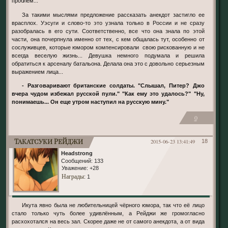
проблем...
За такими мыслями предложение рассказать анекдот застигло ее
врасплох. Уэсуги и слово-то это узнала только в России и не сразу
разобралась в его сути. Соответственно, все что она знала по этой
части, она почерпнула именно от тех, с кем общалась тут, особенно от
сослуживцев, которые юмором компенсировали свою рискованную и не
всегда веселую жизнь... Девушка немного подумала и решила
обратиться к арсеналу батальона. Делала она это с довольно серьезным
выражением лица...
- Разговаривают британские солдаты. "Слышал, Питер? Джо
вчера чудом избежал русской пули." "Как ему это удалось?" "Ну,
понимаешь... Он еще утром наступил на русскую мину."
0
Такатсуки Рейджи
2015-06-23 13:41:49
18
Headstrong
Сообщений:
133
Уважение:
+28
Награды
: 1
Икута явно была не любительницей чёрного юмора, так что её лицо
стало только чуть более удивлённым, а Рейджи же громогласно
расхохотался на весь зал. Скорее даже не от самого анекдота, а от вида