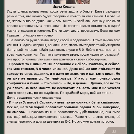
Икута Кохана
Икута слегка помрачнела, когда речь зашла о Хьюге. Вновь заходила
речь о том, что нужно будет говорить о ком-то за его спиной. Ей это не
то, чтобы было по душе, как и сам Акито. С этой личностью у неё были
вполне «агрессивные» отношения. Их просто нельзя оставлять в одной
комнате надолго и наедине. Глотки друг другу перегрызут. Если ни сам
Призрак, то Кохана ему точно.
Она положила руки в замок перед собой и задумалась. Стоит ли оно того
или нет. С одной стороны, Кенсин не то, чтобы выглядела такой уж прямо
болтуньей, которая пойдёт разносить слухи о В-0, Лейле в частности, по
всем Красноплечим. Так что в конечном итоге, после недолгих раздумий,
она просто пожала плечами и повернулась к своей собеседнице.
-
Проблем то с ним нет. Он постоянно с Лейлой Малкаль, и сейчас,
как мне кажется, В-0 чисто из-за неё. Даже сейчас они отбывают по
какому-то спец. заданию, и я даже не знаю, что и как там с ними. Но
он мне не нравится. Тот ещё хмырь. У нас с ним только одни
конфликты и были.
– Улыбнулась. –
Но, в целом… Думаю, всё не так
уж плохо. За него можете не беспокоиться. Хоть мне и не хочется
этого говорить, но он надёжен. По крайней мере, сейчас точно.
Для утвердительности она кивнула.
-
И что за Устинов? Странно иметь такую логику, и быть снайпером.
Всё же, на тебя порой возлагают большие задачи. Я бы, наверное,
не смогла.
– Показала язык, и рассмеялась. Действительно, она была
тем ещё образцом вселенского позитива. Разве что, в этом плане, её
слегка перегоняла другая девушка из В-0. Но это уже другая история.
+3