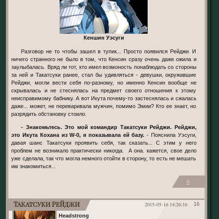
Кеншин Уэсуги
Разговор не то чтобы зашел в тупик... Просто появился Рейджи. И
ничего странного не было в том, что Кенсин сразу очень даже ожила и
заулыбалась. Вряд ли тот, кто имел возмоность понаблюдать со стороны
за ней и Такатсуки ранее, стал бы удивляться - девушки, окружавшие
Рейджи, могли вести себя по-разному, но именно Кенсин вообще не
скрывалась и не стеснялась на предмет своего отношения к этому
неисправимому бабнику. А вот Икута почему-то застеснялась и сжалась
даже... может, не переваривала мужчин, помимо Эмии? Кто ее знает, но
разрядить обстановку стоило.
- Знакомьтесь. Это мой командир Такатсуки Рейджи. Рейджи,
это Икута Кохана из W-0, я показывала ей базу.
- Пояснила Уэсуги,
давая шанс Такатсуки проявить себя, так сказать... С этим у него
проблем не возникало практически никогда. А она. кажется, свое дело
уже сделала, так что могла немного отойти в сторону, то есть не мешать
им знакомиться...
0
Такатсуки Рейджи
2015-05-16 14:26:16
16
Headstrong