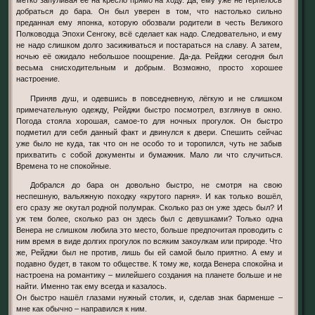
метко запуливая её на кресло прямо на ходу. Да, ему уже не терпелось
добраться до бара. Он был уверен в том, что настолько сильно
преданная ему японка, которую обозвали родители в честь Великого
Полководца Эпохи Сенгоку, всё сделает как надо. Следовательно, и ему
не надо слишком долго засиживаться и постараться на славу. А затем,
ночью её ожидало небольшое поощрение. Да-да. Рейджи сегодня был
весьма снисходительным и добрым. Возможно, просто хорошее
настроение.
Приняв душ, и одевшись в повседневную, лёгкую и не слишком
примечательную одежду, Рейджи быстро посмотрел, взглянув в окно.
Погода стояла хорошая, самое-то для ночных прогулок. Он быстро
подметил для себя данный факт и двинулся к двери. Спешить сейчас
уже было не куда, так что он не особо то и торопился, чуть не забыв
прихватить с собой документы и бумажник. Мало ли что случиться.
Времена то не спокойные.
Добрался до бара он довольно быстро, не смотря на свою
неспешную, вальяжную походку «крутого парня». И как только вошёл,
его сразу же окутал родной полумрак. Сколько раз он уже здесь был? И
уж тем более, сколько раз он здесь был с девушками? Только одна
Венера не слишком любила это место, больше предпочитая проводить с
ним время в виде долгих прогулок по всяким закоулкам или природе. Что
же, Рейджи был не против, лишь бы ей самой было приятно. А ему и
подавно будет, в таком то обществе. К тому же, когда Венера спокойна и
настроена на романтику – милейшего создания на планете больше и не
найти. Именно так ему всегда и казалось.
Он быстро нашёл глазами нужный столик, и, сделав знак барменше –
мне как обычно – направился к ним.