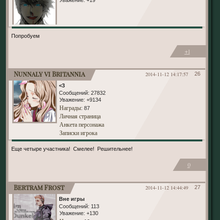
Попробуем
+1
Nunnaly vi Britannia
2014-11-12 14:17:57
26
<3
Сообщений:
27832
Уважение:
+9134
Награды
: 87
Личная страница
Анкета персонажа
Записки игрока
Еще четыре участника! Смелее! Решительнее!
0
Bertram Frost
2014-11-12 14:44:49
27
Вне игры
Сообщений:
113
Уважение:
+130