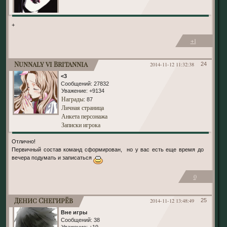
+
+1
Nunnaly vi Britannia
2014-11-12 11:32:38
24
<3
Сообщений:
27832
Уважение:
+9134
Награды
: 87
Личная страница
Анкета персонажа
Записки игрока
Отлично!
Первичный состав команд сформирован, но у вас есть еще время до
вечера подумать и записаться
0
Денис Снегирёв
2014-11-12 13:48:49
25
Вне игры
Сообщений:
38
Уважение:
+19