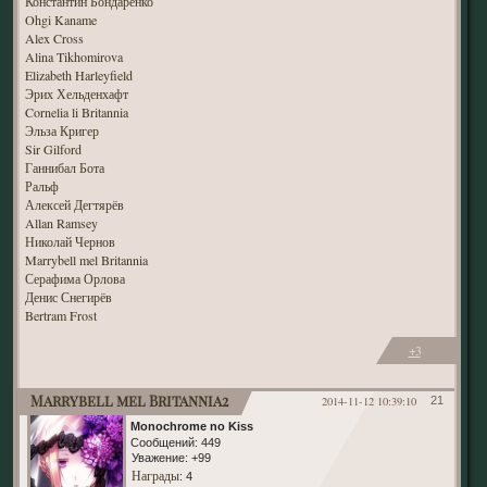
Константин Бондаренко
Ohgi Kaname
Alex Cross
Alina Tikhomirova
Elizabeth Harleyfield
Эрих Хельденхафт
Cornelia li Britannia
Эльза Кригер
Sir Gilford
Ганнибал Бота
Ральф
Алексей Дегтярёв
Allan Ramsey
Николай Чернов
Marrybell mel Britannia
Серафима Орлова
Денис Снегирёв
Bertram Frost
+3
Marrybell mel Britannia2
2014-11-12 10:39:10
21
Monochrome no Kiss
Сообщений:
449
Уважение:
+99
Награды
: 4