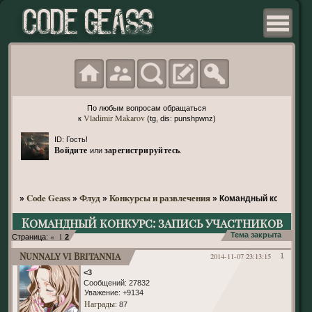
По любым вопросам обращаться
Vladimir Makarov
к
(tg, dis: punshpwnz)
ID: Гость!
Войдите
зарегистрируйтесь
или
.
Code Geass
Флуд
Конкурсы и развлечения
»
»
»
»
Командный конкурс: з
Командный конкурс: запись участников
«
1
Тема закрыта
Страница:
2
Nunnaly vi Britannia
2014-11-07 23:13:15
1
<3
Сообщений:
27832
Уважение:
+9134
Награды
: 87