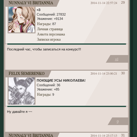
Nunnaly vi Britannia
2014-11-14 22:57:24
29
<3
Сообщений:
27832
Уважение:
+9134
Награды
: 87
Личная страница
Анкета персонажа
Записки игрока
Последний час, чтобы записаться на конкурс!!!
+1
Felix Semerenko
2014-11-14 23:00:21
30
ПОЮЩИЕ УСЫ НИКОЛАЕВА!
Сообщений:
36
Уважение:
+85
Награды
: 9
Ну давайте я ~~
0
Nunnaly vi Britannia
2014-11-14 23:17:13
31