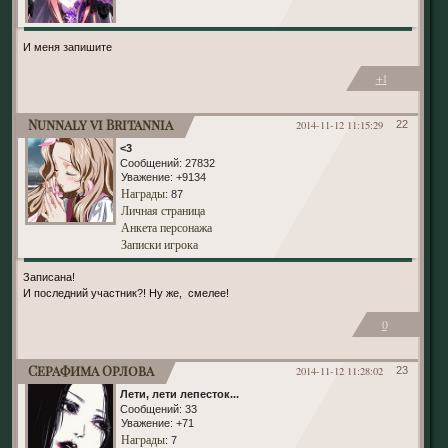
И меня запишите
+1
Nunnaly vi Britannia
2014-11-12 11:15:29
22
<3
Сообщений:
27832
Уважение:
+9134
Награды
: 87
Личная страница
Анкета персонажа
Записки игрока
Записана!
И последний участник?! Ну же, смелее!
0
Серафима Орлова
2014-11-12 11:28:02
23
Лети, лети лепесток...
Сообщений:
33
Уважение:
+71
Награды
: 7