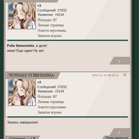
<3
Сообщений:
27832
Уважение:
+9134
Награды
: 87
Личная страница
Анкета персонажа
Записки игрока
Felix Semerenko
, в деле!
ииии! Еще один! Ну же!
0
Nunnaly vi Britannia
2014-11-15 00:10:31
32
<3
Сообщений:
27832
Уважение:
+9134
Награды
: 87
Личная страница
Анкета персонажа
Записки игрока
Запись завершена!
0
«
1
Тема закрыта
Страница:
2