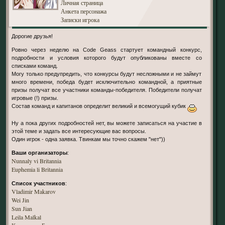
Личная страница
Анкета персонажа
Записки игрока
Дорогие друзья!
Ровно через неделю на Code Geass стартует командный конкурс,
подробности и условия которого будут опубликованы вместе со
списками команд.
Могу только предупредить, что конкурсы будут несложными и не займут
много времени, победа будет исключительно командной, а приятные
призы получат все участники команды-победителя. Победители получат
игровые (!) призы.
Состав команд и капитанов определит великий и всемогущий кубик
Ну а пока других подробностей нет, вы можете записаться на участие в
этой теме и задать все интересующие вас вопросы.
Один игрок - одна заявка. Твинкам мы точно скажем "нет"))
Ваши организаторы
:
Nunnaly vi Britannia
Euphemia li Britannia
Список участников
:
Vladimir Makarov
Wei Jin
Sun Jian
Leila Malkal