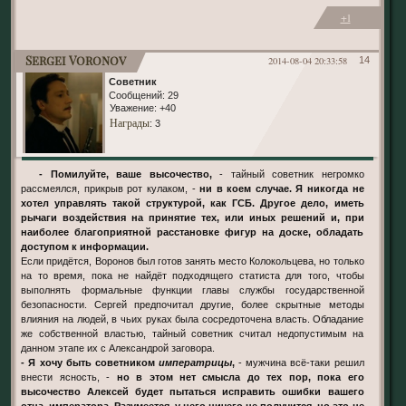
+1
Sergei Voronov
2014-08-04 20:33:58
14
Советник
Сообщений:
29
Уважение:
+40
Награды
: 3
- Помилуйте, ваше высочество,
- тайный советник негромко
рассмеялся, прикрыв рот кулаком, -
ни в коем случае. Я никогда не
хотел управлять такой структурой, как ГСБ. Другое дело, иметь
рычаги воздействия на принятие тех, или иных решений и, при
наиболее благоприятной расстановке фигур на доске, обладать
доступом к информации.
Если придётся, Воронов был готов занять место Колокольцева, но только
на то время, пока не найдёт подходящего статиста для того, чтобы
выполнять формальные функции главы службы государственной
безопасности. Сергей предпочитал другие, более скрытные методы
влияния на людей, в чьих руках была сосредоточена власть. Обладание
же собственной властью, тайный советник считал недопустимым на
данном этапе их с Александрой заговора.
- Я хочу быть советником
императрицы
,
- мужчина всё-таки решил
внести ясность, -
но в этом нет смысла до тех пор, пока его
высочество Алексей будет пытаться исправить ошибки вашего
отца, императора. Разумеется, у него ничего не получится, но это не