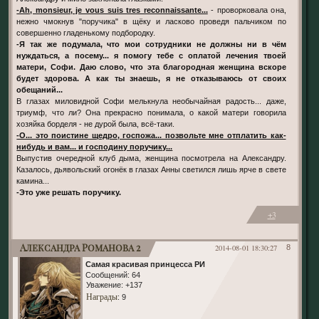
-Аh, monsieur, je vous suis tres reconnaissante...
- проворковала она,
нежно чмокнув "поручика" в щёку и ласково проведя пальчиком по
совершенно гладенькому подбородку.
-Я так же подумала, что мои сотрудники не должны ни в чём
нуждаться, а посему... я помогу тебе с оплатой лечения твоей
матери, Софи. Даю слово, что эта благородная женщина вскоре
будет здорова. А как ты знаешь, я не отказываюсь от своих
обещаний...
В глазах миловидной Софи мелькнула необычайная радость... даже,
триумф, что ли? Она прекрасно понимала, о какой матери говорила
хозяйка борделя - не дурой была, всё-таки.
-О... это поистине щедро, госпожа... позвольте мне отплатить как-
нибудь и вам... и господину поручику...
Выпустив очередной клуб дыма, женщина посмотрела на Александру.
Казалось, дьявольский огонёк в глазах Анны светился лишь ярче в свете
камина...
-Это уже решать поручику.
+3
Александра Романова 2
2014-08-01 18:30:27
8
Самая красивая принцесса РИ
Сообщений:
64
Уважение:
+137
Награды
: 9