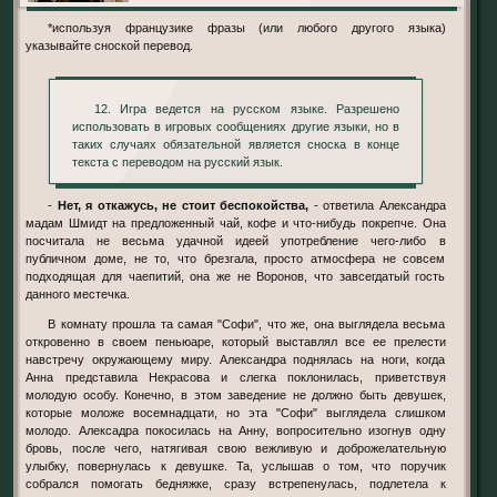
*используя французике фразы (или любого другого языка)
указывайте сноской перевод.
12. Игра ведется на русском языке. Разрешено
использовать в игровых сообщениях другие языки, но в
таких случаях обязательной является сноска в конце
текста с переводом на русский язык.
-
Нет, я откажусь, не стоит беспокойства,
- ответила Александра
мадам Шмидт на предложенный чай, кофе и что-нибудь покрепче. Она
посчитала не весьма удачной идеей употребление чего-либо в
публичном доме, не то, что брезгала, просто атмосфера не совсем
подходящая для чаепитий, она же не Воронов, что завсегдатый гость
данного местечка.
В комнату прошла та самая "Софи", что же, она выглядела весьма
откровенно в своем пеньюаре, который выставлял все ее прелести
навстречу окружающему миру. Александра поднялась на ноги, когда
Анна представила Некрасова и слегка поклонилась, приветствуя
молодую особу. Конечно, в этом заведение не должно быть девушек,
которые моложе восемнадцати, но эта "Софи" выглядела слишком
молодо. Алексадра покосилась на Анну, вопросительно изогнув одну
бровь, после чего, натягивая свою вежливую и доброжелательную
улыбку, повернулась к девушке. Та, услышав о том, что поручик
собрался помогать бедняжке, сразу встрепенулась, подлетела к