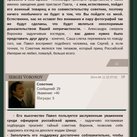
именно заведение даже пригласит Павла, -
с ним, естественно, пойдет
его военный товарищ и по совместительству советник, поэтому
ничего необычного не будет в том, что Вы пойдете со мной.
Естественно, нас не оставят без внимания и пару фотографий так
же будут сделаны, что будет являться неоспоримым
доказательством Вашей непричастности.
- Александра смерила
Воронова задумчивым взглядом, -
вас давно нужно было
представить друг другу.
- конечно, Саша слегка переживала по поводу
того, как Павел воспримет подобного человека, как Сергей, а если
точнее, то Советник являлся тем типажом, который принц Российской
Империи не любил, пожалуй, больше всего.
+1
Sergei Voronov
2014-08-21 22:57:02
19
Советник
Сообщений:
29
Уважение:
+40
Награды
: 3
- Его высочество Павел пользуется заслуженным уважением
среди офицеров российской армии,
- задумчиво поглаживая
подбородок произнёс тайный советник Воронов, позволив себе
задержать взгляд на декольте мадам Шмидт.
- Заполучить его поддержку достаточно соблазнительно, чтобы