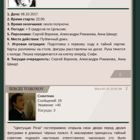
1. Дата:
06.10.2017.
2. Время старта:
22:00.
3. Время окончания:
около полуночи.
4. Погода:
+ 5 градусов по Цельсию.
5. Персонажи:
Сергей Воронов, Александра Романова, Анна Шмидт.
6. Место действия:
Публичный домъ.
7. Игровая ситуация:
Подготовка к первому ходу в тайной партии.
Карты разложены на столе, фигуры расставлены на доске. Рука тянется
к колоде. Пешка передвигается на клетку вперёд. Софи.
8. Текущая очередность:
Сергей Воронов, Александра Романова, Анна
Шмидт.
0
Sergei Voronov
2014-07-31 21:07:39
2
Советник
Сообщений:
29
Уважение:
+40
Награды
: 3
"Цветущая Роза" гостеприимно открыла свои двери перед двумя
фигурами в длинных чёрных пальто. К маскировке принцессы тайный
советник подошёл настолько ответственно, насколько это было