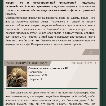
заверит её в безоговорочной финансовой поддержке
казначейства. А я тем временем,
- мужчина поднялся, опираясь на
трость, -
позволю себе насладиться чашечкой кофе и сегодняшней
газетой.
Сообразительная француженка принесла кофе за ширму, после чего
шустро покинула кабинет Анны. Погружаясь с головой в интриги
высшего общества, мадам Шмидт не забывала следить за новостями и
Воронов без зазрения совести "одолжил" с её стола свежую газету.
Хозяйка "Цветущей Розы" ценила своё время, а потому тайный советник
был уверен, что новости в этой газете наиболее достоверные, иначе
Анна не стала бы их читать. Закинув ногу на ногу, он развернул газету и
вдохнул запах кофе. Вечер начинался подозрительно хорошо...
+2
Александра Романова 2
2014-08-01 13:17:22
6
Самая красивая принцесса РИ
Сообщений:
64
Уважение:
+137
Награды
: 9
Эти словечки, которые понятны им и не понятны Александре. Она
явно сомневалась, что мадам Шмидт была безграмотной особой, чтобы
произвести в свет такое словосочетание, как "кончила думать" без
особого смысла. Что бы это могло значить, принцесса, увы, не