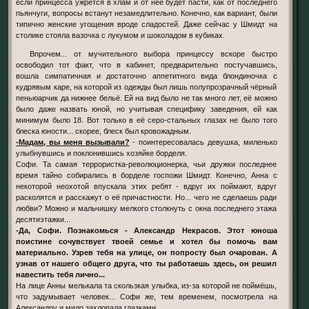
если принцесса ужрётся в хлам и от неё будет пасти, как от последнего
пьянчуги, вопросы встанут незамедлительно. Конечно, как вариант, были
типично женские угощения вроде сладостей. Даже сейчас у Шмидт на
столике стояла вазочка с лукумом и шоколадом в кубиках.
Впрочем... от мучительного выбора принцессу вскоре быстро
освободил тот факт, что в кабинет, предварительно постучавшись,
вошла симпатичная и достаточно аппетитного вида блондиночка с
кудрявым каре, на которой из одежды был лишь полупрозрачный чёрный
пеньюарчик да нижнее бельё. Ей на вид было не так много лет, её можно
было даже назвать юной, но учитывая специфику заведения, ей как
минимум было 18. Вот только в её серо-стальных глазах не было того
блеска юности... скорее, блеск был кровожадным.
-Мадам, вы меня вызывали?
- поинтересовалась девушка, миленько
улыбнувшись и поклонившись хозяйке борделя.
Софи. Та самая террористка-революционерка, чьи дружки последнее
время тайно собирались в борделе госпожи Шмидт. Конечно, Анна с
некоторой неохотой впускала этих ребят - вдруг их поймают, вдруг
расколятся и расскажут о её причастности. Но... чего не сделаешь ради
любви? Можно и мальчишку мелкого столкнуть с окна последнего этажа
десятиэтажки...
-Да, Софи. Познакомься - Александр Некрасов. Этот юноша
поистине сочувствует твоей семье и хотел бы помочь вам
материально. Узрев тебя на улице, он попросту был очарован. А
узнав от нашего общего друга, что ты работаешь здесь, он решил
навестить тебя лично...
На лице Анны мелькала та скользкая улыбка, из-за которой не поймёшь,
что задумывает человек... Софи же, тем временем, посмотрела на
Александру и мило захлопала глазками.