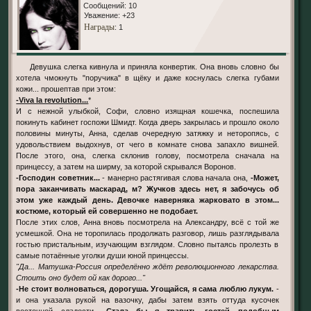
Сообщений:
10
Уважение:
+23
Награды
: 1
Девушка слегка кивнула и приняла конвертик. Она вновь словно бы
хотела чмокнуть "поручика" в щёку и даже коснулась слегка губами
кожи... прошептав при этом:
-Viva la revolution...
*
И с нежной улыбкой, Софи, словно изящная кошечка, поспешила
покинуть кабинет госпожи Шмидт. Когда дверь закрылась и прошло около
половины минуты, Анна, сделав очередную затяжку и неторопясь, с
удовольствием выдохнув, от чего в комнате снова запахло вишней.
После этого, она, слегка склонив голову, посмотрела сначала на
принцессу, а затем на ширму, за которой скрывался Воронов.
-Господин советник...
- манерно растягивая слова начала она,
-Может,
пора заканчивать маскарад, м? Жучков здесь нет, я забочусь об
этом уже каждый день. Девочке наверняка жарковато в этом...
костюме, который ей совершенно не подобает.
После этих слов, Анна вновь посмотрела на Александру, всё с той же
усмешкой. Она не торопилась продолжать разговор, лишь разглядывала
гостью пристальным, изучающим взглядом. Словно пытаясь пролезть в
самые потаённые уголки души юной принцессы.
"Да... Матушка-Россия определённо ждёт революционного лекарства.
Стоить оно будет ой как дорого..."
-Не стоит волноваться, дорогуша. Угощайся, я сама люблю лукум.
-
и она указала рукой на вазочку, дабы затем взять оттуда кусочек
восточной сладости.
-Стала бы я травить гостей подобным