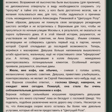
возможно. Возражения её высочества были выслушаны (для приличия),
но дипломатично отвергнуты в виду необходимости сохранить эту
"прогулку" в тайне ото всех, у кого было достаточно мозгов, как и
желания пользоваться ими, для того, чтобы задуматься о причинах
столь неожиданного визита Александры Романовой в "Цветущую Розу".
Таким образом, девушка
не
покинула свою загородную резиденцию
шестого октября и
не
встретилась с Вороновым для того, чтобы
не
прогуляться по ночным улицам Москвы и, в результате,
не
оказаться на
пороге публичного дома. И в этой тёмной истории, разумеется,
не
участвовали ни тайный советник, ни Анна Шмидт... Иными словами,
заговорщики
не
собирались сделать первый ход в партии, начало
которой Сергей откладывал до последней возможности. Теперь,
вернёмся к маскировке. Девушка больше напоминала вышколеного
штабс-адъютанта, мальчишку, ещё не отрастившего свои "офицерские"
усы. А потому, отдыхавшие в холле
девушки
немедленно
заинтересовались потенциальным клиентом. Особенный интерес
проявили, разумеется, опытные дамы.
- Жюли, мне кофе, как обычно,
- снимая с головы шляпу,
меланхолично произнёс советник. Девушка, приветливо улыбнувшись,
поинтересовалась не желает ли Сергей Николаевич чего-нибудь ещё, на
что Воронов спокойно ответил, -
госпожа Шмидт, наверное, не
ожидает меня сегодня. Пожалуй, она стала бы очень
соблазнительным дополнением к кофе.
Воронов поборол сильнейшее искушение предложить девушкам
"развлечь его юного спутника" пока он беседует с госпожой Шмидт. Что
поделать, подобное развлечение могло дорого ему стоить. Несмотря на
то, что Александра скорее всего осталась бы более чем довольна
услугами, которые ей могли предоставить в "Цветущей Розе".