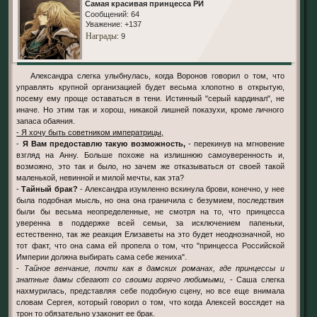
Самая красивая принцесса РИ
Сообщений:
64
Уважение:
+137
Награды
: 9
Александра слегка улыбнулась, когда Воронов говорил о том, что
управлять крупной организацией будет весьма хлопотно в открытую,
посему ему проще оставаться в тени. Истинный "серый кардинал", не
иначе. Но этим так и хорош, никакой лишней показухи, кроме личного
запаса обаяния.
- Я хочу быть советником императрицы,
-
Я Вам предоставлю такую возможность,
- перекинув на мгновение
взгляд на Анну. Больше похоже на излишнюю самоуверенность и,
возможно, это так и было, но зачем же отказываться от своей такой
маленькой, невинной и милой мечты, как эта?
-
Тайный брак?
- Александра изумленно вскинула брови, конечно, у нее
была подобная мысль, но она она граничила с безумием, последствия
были бы весьма неопределенные, не смотря на то, что принцесса
уверенна в поддержке всей семьи, за исключением папеньки,
естественно, так же реакция Елизаветы на это будет неоднозначной, но
тот факт, что она сама ей пропела о том, что "принцесса Российской
Империи должна выбирать сама себе жениха".
-
Тайное венчание, почти как в дамских романах, где принцессы и
знатные дамы сбегают со своими горячо любимыми,
- Саша слегка
нахмурилась, представляя себе подобную сцену, но все еще внимала
словам Сергея, который говорил о том, что когда Алексей воссядет на
трон то обязательно узаконит ее брак.