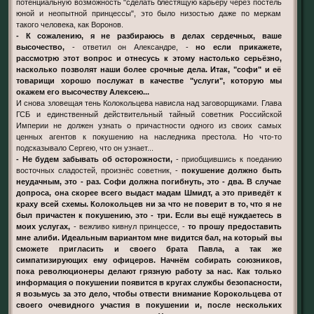
потенциальную возможность "сделать блестящую карьеру через постель
юной и неопытной принцессы", это было низостью даже по меркам
такого человека, как Воронов.
- К сожалению, я не разбираюсь в делах сердечных, ваше
высочество,
- ответил он Александре, -
но если прикажете,
рассмотрю этот вопрос и отнесусь к этому настолько серьёзно,
насколько позволят наши более срочные дела. Итак, "софи" и её
товарищи хорошо послужат в качестве "услуги", которую мы
окажем его высочеству Алексею...
И снова зловещая тень Колокольцева нависла над заговорщиками. Глава
ГСБ и единственный действительный тайный советник Российской
Империи не должен узнать о причастности одного из своих самых
ценных агентов к покушению на наследника престола. Но что-то
подсказывало Сергею, что он узнает...
- Не будем забывать об осторожности,
- приобщившись к поеданию
восточных сладостей, произнёс советник, -
покушение должно быть
неудачным, это - раз. Софи должна погибнуть, это - два. В случае
допроса, она скорее всего выдаст мадам Шмидт, а это приведёт к
краху всей схемы. Колокольцев ни за что не поверит в то, что я не
был причастен к покушению, это - три. Если вы ещё нуждаетесь в
моих услугах,
- вежливо кивнул принцессе, -
то прошу предоставить
мне алиби. Идеальным вариантом мне видится бал, на который вы
сможете пригласить и своего брата Павла, а так же
симпатизирующих ему офицеров. Начнём собирать союзников,
пока революционеры делают грязную работу за нас. Как только
информация о покушении появится в кругах службы безопасности,
я возьмусь за это дело, чтобы отвести внимание Корокольцева от
своего очевидного участия в покушении и, после нескольких