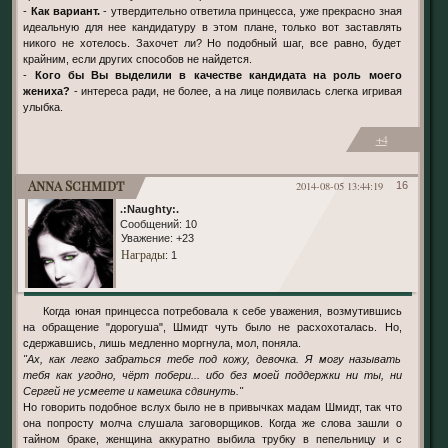
-
Как вариант.
- утвердительно ответила принцесса, уже прекрасно зная
идеальную для нее кандидатуру в этом плане, только вот заставлять
никого не хотелось. Захочет ли? Но подобный шаг, все равно, будет
крайним, если других способов не найдется.
-
Кого бы Вы выделили в качестве кандидата на роль моего
жениха?
- интереса ради, не более, а на лице появилась слегка игривая
улыбка.
+4
Anna Schmidt
2014-08-05 13:44:19
16
.:Naughty:.
Сообщений:
10
Уважение:
+23
Награды
: 1
Когда юная принцесса потребовала к себе уважения, возмутившись
на обращение "дорогуша", Шмидт чуть было не расхохоталась. Но,
сдержавшись, лишь медленно моргнула, мол, поняла.
"Ах, как легко забраться тебе под кожу, девочка. Я могу называть
тебя как угодно, чёрт побери... ибо без моей поддержки ни ты, ни
Сергей не усмеете и камешка сдвинуть."
Но говорить подобное вслух было не в привычках мадам Шмидт, так что
она попросту молча слушала заговорщиков. Когда же слова зашли о
тайном браке, женщина аккуратно выбила трубку в пепельницу и с