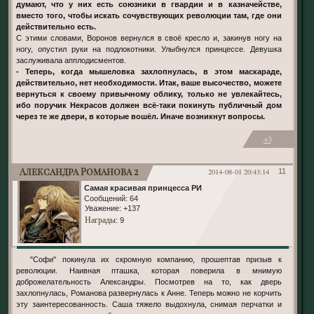
думают, что у них есть союзники в гвардии и в казначействе,
вместо того, чтобы искать сочувствующих революции там, где они
действительно есть.
С этими словами, Воронов вернулся в своё кресло и, закинув ногу на
ногу, опустил руки на подлокотники. Улыбнулся принцессе. Девушка
заслуживала апплодисментов.
- Теперь, когда мышеловка захлопнулась, в этом маскараде,
действительно, нет необходимости. Итак, ваше высочество, можете
вернуться к своему привычному облику, только не увлекайтесь,
ибо поручик Некрасов должен всё-таки покинуть публичный дом
через те же двери, в которые вошёл. Иначе возникнут вопросы.
+3
Александра Романова 2
2014-08-01 20:43:14
11
Самая красивая принцесса РИ
Сообщений:
64
Уважение:
+137
Награды
: 9
"Софи" покинула их скромную компанию, прошептав призыв к
революции. Наивная пташка, которая поверила в мнимую
доброжелательность Александры. Посмотрев на то, как дверь
захлопнулась, Романова развернулась к Анне. Теперь можно не корчить
эту заинтересованность. Саша тяжело выдохнула, снимая перчатки и