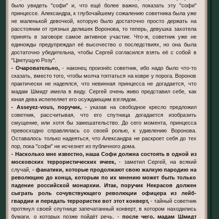
было увидеть "софи" и, что ещё более важно, показать эту "софи"
принцессе. Александра, к глубочайшему сожалению советника была уже
не маленькой девочкой, которую было достаточно просто держать на
расстоянии от грязных делишек Воронова, то теперь, девушка захотела
принять в заговоре самое активное участие. Что-ж, советник уже не
единожды предупреждал её высочество о последствиях, но она была
достаточно убедительна, чтобы Сергей согласился взять её с собой в
"Цветущую Розу".
- Очаровательно,
- наконец произнёс советник, ибо надо было что-то
сказать, вместо того, чтобы молча топтаться на ковре у порога. Воронов
практически не надеялся, что невинная принцесса не догадается, что
мадам Шмидт имела в виду. Сергей очень живо представил себе, как
юная дева испепеляет его осуждающим взглядом.
- Asseyez-vous, поручик,
- указав на свободное кресло предложил
советник, рассчитывая, что его спутница догадается изобразить
смущение, или хотя бы замешательство. До сего момента, принцесса
превосходно справлялась со своей ролью, к удивлению Воронова.
Оставалось только надеяться, что Александра не раскроет себя до тех
пор, пока "софи" не исчезнет из публичного дома.
- Насколько мне известно, наша Софи должна состоять в одной из
московских террористических ячеек,
- заметил Сергей, на всякий
случай,
- фанатики, которые продолжают свою жалкую пародию на
революцию до конца, которым по их мнению может быть только
падение российской монархии. Итак, поручик Некрасов должен
сыграть роль сочувствующего революции офицера из лейб-
гвардии и передать террористке вот этот конверт,
- тайный советник
протянул своей спутнице запечатанный конверт, в котором находились
бумаги, о которых позже пойдёт речь, -
после чего, мадам Шмидт