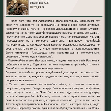
Уважение:
+137
Награды
: 9
Мало того, что для Александры стало настоящим открытием тот
факт, что Воронов-то не асексуален, а вполне себе ведет активную
"взрослую" жизнь. Нет, он не обязан докладываться о своих мужских
слабостях, но за такой долгий период даже намека не было, вот Саша и
посчитала, что Советник совсем одинок и ему так комфортнее. Но, вот,
переодевание ее в молодого адъютанта. Принцессу Российской
Империи и одеть, как мальчишку! Конечно, маскировка необходима, но
ведь это как-то не то. Хотя, лучше, нежели нацепить наряд профурсетки.
Долго отпираясь, Александра таки превратилась в молоденького,
смазливого "Александра Некрасова".
-
Когда-нибудь я это Вам припомню,
- подметила про себя Романова,
собираясь в дорогу. Одевшись так, она подметила про себя, что они с
Пашей похожи больше, чем та предполагала.
Воронов по хозяйски прошел в публичный дом, где его встретили, как
завсегдатого гостя, каждая сотрудница считала, похоже, своим долгом
поприветствовать его.
-
Сколько же времени он проводит здесь,
- с легким скепсисом
подумала девушка. Воздух вокруг был пропитан сладким парфюмом,
запахом денег и похоти. Знал бы папенька, куда завела его дочурку
нелегкая, отпорол бы. А Сергей, похоже, наслаждался моментом, то
было понятно по его ухмылки, которая не сползала с уст с момента, как
Александра превратилась в Некрасова. Через некоторое время, когда
интерес к Воронову поутих, дамы начали обращать внимания и на Сашу.