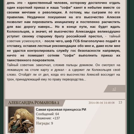
день это - единственный человек, которому достаточно отдать
один короткий приказ и наша "софи" канет в небытие вместе со
своими мечтами о революции. А потому, мы сыграем по его
правилам. Неудачное покушение на его высочество Алексея
позволит нам перехватить инициативу и постепенно расчистить
для вас дорогу наверх... Но в конце пути, нас будет ждать
Колокольцев, а значит, её высочество Александра великодушно
уступит своему старшему брату российский престол,
- тайный
советник усмехнулся, -
после чего, шеф ГСБ благополучно подаёт в
отставку, оставив лестные рекомендации обо мне и, даже если мне
не удастся контролировать службу гос безопасности напрямую,
ничто не помешает сотням "софи" выполнить приказ их
таинственного покровителя.
Тайный советник замолчал, сложив пальцы домиком. Он смотрел на
лежавшую на столе карту и думал - а сдержит ли Колокольцев своё
слово. Отойдёт ли от дел, когда его высочество Алексей воссядет на
трон, принадлежащий ему по праву первородства...
+2
Александра Романова 2
2014-08-04 14:48:08
13
Самая красивая принцесса РИ
Сообщений:
64
Уважение:
+137
Награды
: 9