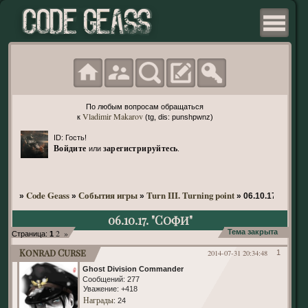
По любым вопросам обращаться
Vladimir Makarov
к
(tg, dis: punshpwnz)
ID: Гость!
Войдите
зарегистрируйтесь
или
.
Code Geass
События игры
Turn III. Turning point
»
»
»
»
06.10.17. "Софи
06.10.17. "Софи"
2
»
Тема закрыта
Страница:
1
Konrad Curse
2014-07-31 20:34:48
1
Ghost Division Commander
Сообщений:
277
Уважение:
+418
Награды
: 24