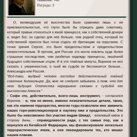
Награды
: 3
О, великодушие её высочества было сравнимо лишь с её
привлекательностью, что глупо было бы отрицать даже советнику,
который привык относиться к юной принцессе, как к собственной дочери
и, видит Бог, он сделал для неё больше, чем родной отец, который по
собственной прихоти был готов отдать её британцам на поругание. С
точки зрения Сергея, это было предательством и предательством
непростительным. В прочем, для России это могло повлечь куда более
страшные последствия, чем разбитые надежды принцессы, лишённой
будущего собственным отцом. И в эти тяжёлые минуты, Воронов не мог
сказать с уверенностью, о чьей же судьбе он беспокоится больше...
Александра или Россия.
"
Всё-таки, мудрый человек господин действительный тайный
советник Колокольцев. Да, мне не следует забывать о том, что для
него будущее Отечества неразрывно связано с судьбой его
высочества Алексея.
"
- Софи это, действительно, всего-лишь инструмент,
- согласился
Воронов, -
и, тем не менее, именно незначительные детали, такие,
как эта наивная террористка, многие годы позволяли мне заманить
наших горе-революционеров в паутину лжи и предательства. Это
было бы невозможно без участия мадам Шмидт,
- вежливый кивок в
сторону Анны, -
справедливости ради, с тех самых пор, как я
вернулся из Китайской Федерации, мы финансировали несколько
террористических ячеек, а они ликвидировали тех, кто мешал
нашим планам.