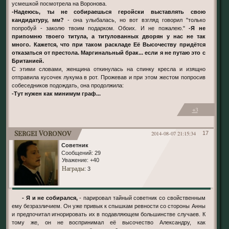
усмешкой посмотрела на Воронова.
-Надеюсь, ты не собираешься геройски выставлять свою
кандидатуру, мм?
- она улыбалась, но вот взгляд говорил "только
попробуй - заколю твоим подарком. Обоих. И не пожалею."
-Я не
припомню твоего титула, а титулованных дворян у нас не так
много. Кажется, что при таком раскладе Её Высочеству придётся
отказаться от престола. Маргинальный брак... если я не путаю это с
Британией.
С этими словами, женщина откинулась на спинку кресла и изящно
отправила кусочек лукума в рот. Прожевав и при этом жестом попросив
собеседников подождать, она продолжила:
-Тут нужен как минимум граф...
+3
Sergei Voronov
2014-08-07 21:15:34
17
Советник
Сообщений:
29
Уважение:
+40
Награды
: 3
- Я и не собирался,
- парировал тайный советник со свойственным
ему безразличием. Он уже привык к спышкам ревности со стороны Анны
и предпочитал игнорировать их в подавляющем большинстве случаев. К
тому же, он не воспринимал её высочество Александру, как