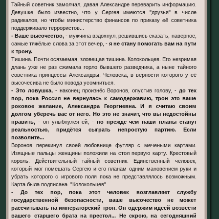
Тайный советник замолчал, давая Александре переварить информацию.
Девушке было известно, что у Сергея имеются "друзья" в числе
радикалов, но чтобы министерство финансов по приказу
её
советника
поддерживало террористов...
- Ваше высочество,
- мужчина вздохнул, решившись сказать, наверное,
самые тяжёлые слова за этот вечер, -
я не стану помогать вам на пути
к трону.
Тишина. Почти осязаемая, зловещая тишина. Колокольцев. Его незримая
длань уже не раз сжимала горло бывшего разведчика, а ныне тайного
советника принцессы Александры. Человека, в верности которого у её
высочесива не было повода усомниться.
- Это ловушка,
- наконец произнёс Воронов, опустив голову, -
до тех
пор, пока Россия не вернулась к самодержавию, трон это ваше
роковое желание, Александра Георгиевна. И я считаю своим
долгом уберечь вас от него. Но это не значит, что вы недостойны
править,
- он улыбнулся ей, -
но прежде чем наши планы станут
реальностью, придётся сыграть непростую партию. Если
позволите...
Воронов перекинул своей любовнице футляр с мечеными картами.
Изящные пальцы женщины положили на стол первую карту. Крестовый
король. Действительный тайный советник. Единственный человек,
который мог помешать Сергею и его планам одним мановением руки и
убрать которого с игрового поля пока не представлялось возможным.
Карта была подписана. "Колокольцев".
- До тех пор, пока этот человек возглавляет службу
государственной безопасности, ваше высочество не может
рассчитывать на императорский трон. Он одержим идеей возвести
вашего старшего брата на престол... Не скрою, на сегодняшний