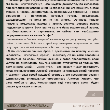
его вина,
- Сергей вздохнул, -
его неудачи докажут то, что император
при сегодняшних ограничений не способен ничего изменить в этой
стране, а России, действительно, необходимы перемены. Я знаю
офицеров и политиков, которые готовы поддержать
самодержавие, но пока их не так много... Осталось только
получить поддержку народа и армии, вернуть доверие ваших
подданных к трону. Если вы не хотите быть марионеткой армии,
гос безопасности и парламента, то сейчас нам необходимо
сосредоточиться на наших "софи"...
Напоминание о "нашем вопросе" вызвало ядовитую усмешку на губах
тайного советника. Всё-таки старый чорт-император продолжал портить
репутацию российской монархии, и без того не идеальную.
- Я бы советовал тайный брак, с достойным по вашему мнению
человеком,
- предложил Воронов, -
я считаю, что вы сами способны
справиться со своей личной жизнью и готов предоставить свои
услуги по ликвидации тех, чьё мнение отличается от только что
озвученного мной,
- усмехнулся, -
это решит "нашу проблему",
когда его высочество Алексей воссядет на императорский престол
и узаконит брак своей младшей сестры, а это несомненно усыпит
бдительность влиятельных сторонников Алексея. Уверен, что
даже отойдя от дел, Колокольцев ещё некоторое время будет
опасен для наших планов.
+3
Александра Романова 2
2014-08-04 21:33:01
15