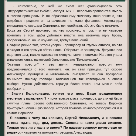
-
Интересно, за чей же счет они финансировали эти
"террористические ячейки", говоря "мы"?
- невольно проносится мысль
в голове принцессы. И не образованному человеку ясно-понятно, что
подобные предприятия затрачивают не мало финансов. Александра
внимательно слушала Советника, не перебивая, ибо это было незачем.
Когда же Сергей произнес то, что произнес, о том, что не намерен
помогать в том, дабы добиться власти, она изогнула одну бровь,
вопросительно, но не изумленно, требуя пояснений.
Сладкие речи о том, чтобы уберечь принцессу от глупых ошибок, но это
и входит в его прямую обязанность. Оберегать и защищать. Девушка все
еще молчала, только сдержанно кивнула, мол я понимаю. На стол упала
игральная карта, на которой было написано "Колокольцев".
"Уступит престол" - это звучит неправильно, престол ему
предназначался с того момента, как он стал принцем, тут скорее
Александра бунтарем и мятежником выступает. И она прекрасно
понимает, почему господин Колокольцев так категоричен в своем
выборе. Нужно действовать гораздо более тонко, чем можно себе
вообразить.
-
Значит Колокольцев, точнее его пост, Ваше вожделенное
местечко у правления?
- поинтересовалась принцесса, до сих ей были
смутны планы своего собственного Советника, но теперь Воронов
приоткрыл небольшую завесу, которая помогла немного разобраться и в
самом Воронове.
-
Я поняла к чему вы клоните, Сергей Николаевич, и я вполне
готова ждать год, два, десять. Спешка в таких делах лишняя.
Только есть ли у нас это время? По нашему вопросу ничего еще не
решено,
- намекая на помолвку, говорила Александра.