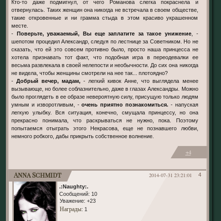
Кто-то даже подмигнул, от чего Романова слегка покраснела и
отвернулась. Таких женщин она никогда не встречала в своем обществе,
такие откровенные и ни грамма стыда в этом красиво украшенном
месте.
-
Поверьте, уважаемый, Вы еще заплатите за такое унижение
, -
шепотом процедил Александр, следуя по лестнице за Советником. Но не
сказать, что ей это совсем противно было, просто наша принцесса не
хотела признавать тот факт, что подобная игра в переодевалки ее
весьма развлекала в своей нелепости и необычности. До сих она никогда
не видела, чтобы женщины смотрели на нее так... плотоядно?
-
Добрый вечер, мадам,
- легкий кивок Анне, что выглядела менее
вызывающе, но более соблазнительно, даже в глазах Александры. Можно
было проглядеть в ее образе невероятную силу, присущую только людям
умным и изворотливым, -
очень приятно познакомиться.
- напуская
легкую улыбку. Вся ситуация, конечно, смущала принцессу, но она
прекрасно понимала, что раскрываться не нужно, пока. Поэтому
попытаемся отыграть этого Некрасова, еще не познавшего любви,
немного робкого, дабы прикрыть собственное волнение.
+4
Anna Schmidt
2014-07-31 23:21:01
4
.:Naughty:.
Сообщений:
10
Уважение:
+23
Награды
: 1