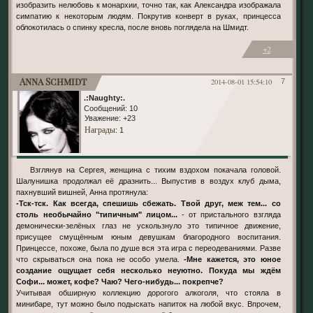
изобразить нелюбовь к монархии, точно так, как Александра изображала
симпатию к некоторым людям. Покрутив конверт в руках, принцесса
облокотилась о спинку кресла, после вновь поглядела на Шмидт.
+2
Anna Schmidt
2014-08-01 15:54:10
7
.:Naughty:.
Сообщений:
10
Уважение:
+23
Награды
: 1
Взглянув на Сергея, женщина с тихим вздохом покачала головой.
Шалунишка продолжал её дразнить... Выпустив в воздух клуб дыма,
пахнувший вишней, Анна протянула:
-Тск-тск. Как всегда, спешишь сбежать. Твой друг, меж тем... со
столь необычайно "типичным" лицом...
- от пристального взгляда
демонически-зелёных глаз не ускользнуло это типичное движение,
присущее смущённым юным девушкам благородного воспитания.
Принцессе, похоже, была по душе вся эта игра с переодеваниями. Разве
что скрываться она пока не особо умела.
-Мне кажется, это юное
создание ощущает себя несколько неуютно. Покуда мы ждём
Софи... может, кофе? Чаю? Чего-нибудь... покрепче?
Учитывая обширную коллекцию дорогого алкоголя, что стояла в
минибаре, тут можно было подыскать напиток на любой вкус. Впрочем,