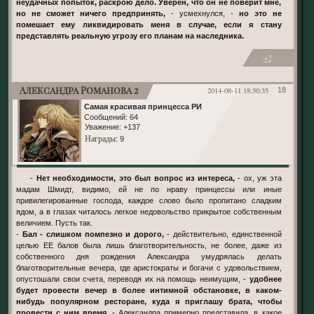
неудачных попыток, раскрою дело. Уверен, что он не поверит мне,
но не сможет ничего предпринять,
- усмехнулся, -
но это не
помешает ему ликвидировать меня в случае, если я стану
представлять реальную угрозу его планам на наследника.
+2
Александра Романова 2
2014-08-11 18:50:35
18
Самая красивая принцесса РИ
Сообщений:
64
Уважение:
+137
Награды
: 9
-
Нет необходимости, это был вопрос из интереса,
- ох, уж эта
мадам Шмидт, видимо, ей не по нраву принцессы или иные
привилегированные господа, каждое слово было пропитано сладким
ядом, а в глазах читалось легкое недовольство прикрытое собственным
величием. Пусть так.
-
Бал - слишком помпезно и дорого,
- действительно, единственной
целью ЕЕ балов была лишь благотворительность, не более, даже из
собственного дня рождения Александра умудрялась делать
благотворительные вечера, где аристократы и богачи с удовольствием,
опустошали свои счета, переводя их на помощь неимущим, -
удобнее
будет провести вечер в более интимной обстановке, в каком-
нибудь популярном ресторане, куда я приглашу брата, чтобы
провести с ним время.
- Александра примерно представила, в какое