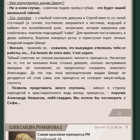
- Мне предупредить мадам Шмидт?
- Ни в коем случае,
- советник поднёс палец к губам, -
это будет нашей
маленькой тайной.
- Оui, monsieur,
- с улыбкой ответила девушка и Сергей вместе со своей
спутницей (а точнее, спутником) направился к лестнице, ведущей в
кабинет его возлюбленной шлю... интриганке, которая наверняка уже
озаботилась поиском подходящей "софи". Для приличия постучавшись в
дверь кабинета, Воронов повернул ручку и переступил порог личных
владений мадам Шмидт.
- Bonsoir,
- произнёс он, -
сожалею, что вынужден отвлекать тебя от
работы, но... J'ai besoin de votre aide, 'c'est urgent.
Тайный советник не спешил раскрывать личность принцессы. Несмотря
на то, что он оказывал Анне столько доверия, сколько заслуживала
женщина её положения, он предпочитал сохранить инкогнито
Александры. До тех пор, пока проницательная мадам Шмидт не
догадается об этом сама, или принцесса не сотворит какую-нибудь
глупость.
- Позволь представить моего спутника,
- кивнул в сторону
переодетой в аристократичного вида юношу принцессы,
- поручик
Александр Некрасов, лейб-гвардия. Мы хотели бы поговорить с
Софи...
+5
Александра Романова 2
2014-07-31 21:56:26
3
Самая красивая принцесса РИ
Сообщений:
64