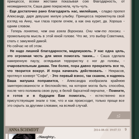
принцессе, всеми жестами показывая сою благодарность, от
неожиданности, Саша даже покраснела, чуть-чуть.
-
Еще достаточно рано благодарить нас, милейшая,
- сладко пропел
Александр, даря девушке милую улыбку. Принцесса переметнула свой
взгляд на Анну, чьи глаза горели огнем, а как она курит, да. Хороша -
одним словом.
-
Теперь понятно, чем она взяла Воронова. Они чем-то похожи.
-
промелькнула мысль в этой юной голове. Что же, это выбор Советника,
спать с замужней дамой.
Но сейчас не об этом.
-
Не надо лишней благодарности, мадемуазель. У нас одна цель,
это огромная честь для меня помогать таким...
- Саша сделала
намеренную паузу, оглядывая террористку с ног до головы, -
очаровательным дамам. Тем более, пора давно прекратить все то,
что творится вокруг. И пора начинать действовать.
- Некрасов,
протянул конверт "Софи", -
Это первый взнос, так скажем, я надеюсь
Ваша матушка поправится,
- Александра изобразила крайнюю
заинтересованности и беспокойство, на которое могла быть способна,
после чего положила свою руку, в белой бархатной перчатке, -
Помните,
я готов и в будущем Вам помогать,
- естественно все
присутствующие знали о том, что и как происходит, только проще все
это скрыть за другими словами, на всякий случай.
+2
Anna Schmidt
2014-08-01 19:07:33
9
.:Naughty:.