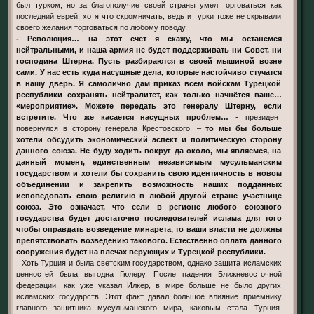
был турком, но за благополучие своей страны умел торговаться как
последний еврей, хотя что скромничать, ведь и турки тоже не скрывали
своего желания торговаться по любому поводу.
- Революция… на этот счёт я скажу, что мы останемся
нейтральными, и наша армия не будет поддерживать ни Совет, ни
господина Штерна. Пусть разбираются в своей мышиной возне
сами. У нас есть куда насущные дела, которые настойчиво стучатся
в нашу дверь. Я самолично дам приказ всем войскам Турецкой
республики сохранять нейтралитет, как только начнётся ваше…
«мероприятие». Можете передать это генералу Штерну, если
встретите. Что же касается насущных проблем…
- президент
повернулся в сторону генерала Крестовского. –
то мы бы больше
хотели обсудить экономический аспект и политическую сторону
данного союза. Не буду ходить вокруг да около, мы являемся, на
данный момент, единственным независимым мусульманским
государством и хотели бы сохранить свою идентичность в новом
объединении и закрепить возможность наших подданных
исповедовать свою религию в любой другой стране участнице
союза. Это означает, что если в регионе любого союзного
государства будет достаточно последователей ислама для того
чтобы оправдать возведение минарета, то ваши власти не должны
препятствовать возведению такового. Естественно оплата данного
сооружения будет на плечах верующих и Турецкой республики.
Хоть Турция и была светским государством, однако защита исламских
ценностей была выгодна Гюлеру. После падения Ближневосточной
федерации, как уже указал Илкер, в мире больше не было других
исламских государств. Этот факт давал большое влияние приемнику
главного защитника мусульманского мира, каковым стала Турция.