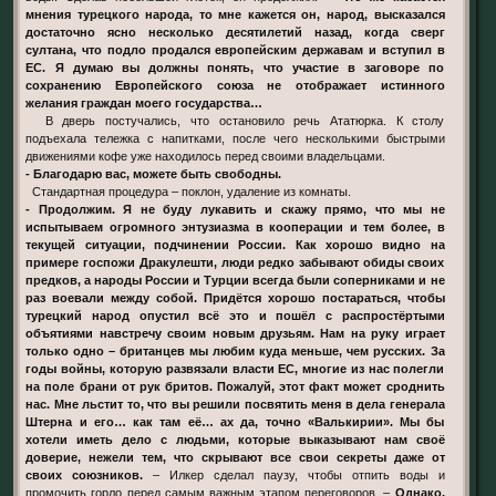
мнения турецкого народа, то мне кажется он, народ, высказался
достаточно ясно несколько десятилетий назад, когда сверг
султана, что подло продался европейским державам и вступил в
ЕС. Я думаю вы должны понять, что участие в заговоре по
сохранению Европейского союза не отображает истинного
желания граждан моего государства…
В дверь постучались, что остановило речь Ататюрка. К столу
подъехала тележка с напитками, после чего несколькими быстрыми
движениями кофе уже находилось перед своими владельцами.
- Благодарю вас, можете быть свободны.
Стандартная процедура – поклон, удаление из комнаты.
- Продолжим. Я не буду лукавить и скажу прямо, что мы не
испытываем огромного энтузиазма в кооперации и тем более, в
текущей ситуации, подчинении России. Как хорошо видно на
примере госпожи Дракулешти, люди редко забывают обиды своих
предков, а народы России и Турции всегда были соперниками и не
раз воевали между собой. Придётся хорошо постараться, чтобы
турецкий народ опустил всё это и пошёл с распростёртыми
объятиями навстречу своим новым друзьям. Нам на руку играет
только одно – британцев мы любим куда меньше, чем русских. За
годы войны, которую развязали власти ЕС, многие из нас полегли
на поле брани от рук бритов. Пожалуй, этот факт может сроднить
нас. Мне льстит то, что вы решили посвятить меня в дела генерала
Штерна и его… как там её… ах да, точно «Валькирии». Мы бы
хотели иметь дело с людьми, которые выказывают нам своё
доверие, нежели тем, что скрывают все свои секреты даже от
своих союзников.
– Илкер сделал паузу, чтобы отпить воды и
промочить горло перед самым важным этапом переговоров. –
Однако,