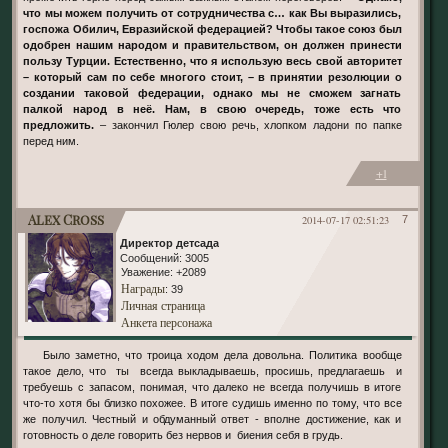
что мы можем получить от сотрудничества с… как Вы выразились,
госпожа Обилич, Евразийской федерацией? Чтобы такое союз был
одобрен нашим народом и правительством, он должен принести
пользу Турции. Естественно, что я использую весь свой авторитет
– который сам по себе многого стоит, – в принятии резолюции о
создании таковой федерации, однако мы не сможем загнать
палкой народ в неё. Нам, в свою очередь, тоже есть что
предложить.
– закончил Гюлер свою речь, хлопком ладони по папке
перед ним.
+1
Alex Cross
2014-07-17 02:51:23
7
Директор детсада
Сообщений:
3005
Уважение:
+2089
Награды
: 39
Личная страница
Анкета персонажа
Было заметно, что троица ходом дела довольна. Политика вообще
такое дело, что ты всегда выкладываешь, просишь, предлагаешь и
требуешь с запасом, понимая, что далеко не всегда получишь в итоге
что-то хотя бы близко похожее. В итоге судишь именно по тому, что все
же получил. Честный и обдуманный ответ - вполне достижение, как и
готовность о деле говорить без нервов и биения себя в грудь.