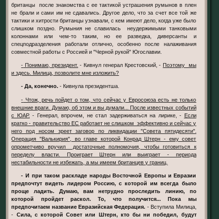
британцы после знакомства с ее тактикой устрашения румынов в плен
не брали и сами им не сдавались. Другое дело, что за счет все той же
тактики и хитрости британцы узнавали, с кем имеют дело, когда уже было
слишком поздно. Румыния не славилась неудержимыми танковыми
колоннами или чем-то таким, но ее разведка, диверсанты и
спецподразделения работали отлично, особенно после налаживания
совместной работы с Россией и "Черной рукой" Югославии.
- Понимаю, президент.
- Кивнул генерал Крестовский, -
Поэтому мы
и здесь. Милица, позволите мне изложить?
- Да, конечно.
- Кивнула президентша.
- Чтож, речь пойдет о том, что сейчас у Евросоюза есть не только
внешние враги. Думаю, об этом и вы думали... После известных событий
с ЮАР.
- Генерал, впрочем, не стал задерживаться на лирике, -
Если
кратко - правительство ЕС работает не слишком эффективно и сейчас у
него под носом зреет заговор по ликвидации "Совета пятидесяти".
Операция "Валькирия", во главе которой Конрад Штерн - ему совет
опрометчиво вручил достаточные полномочия, чтобы готовиться к
переделу власти. Проиграет Штерн или выиграет - периода
нестабильности не избежать, а мы имеем британцев у границ.
- И при таком раскладе народы Восточной Европы и Евразии
предпочтут видеть лидером Россию, с которой им всегда было
проще ладить. Думаю, вам нетрудно проследить линию, по
которой пройдет раскол. То, что получится... Пока мы
предпочитаем название Евразийская Федерация.
- Вступила Милица,
-
Сила, с которой Совет или Штерн, кто бы ни победил, будут