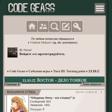
По любым вопросам обращаться
Vladimir Makarov
к
(tg, dis: punshpwnz)
ID: Гость!
Войдите
зарегистрируйтесь
или
.
Code Geass
События игры
Turn III. Turning point
»
»
»
»
13.10.17. Восто
13.10.17. Восток - дело тонкое
Страница:
1
Тема закрыта
Rhiannon O'Neil
2014-07-13 20:51:51
1
"Обидишь Нину - ххх оторву!" (с)
Сообщений:
824
Уважение:
+841
Награды
: 8