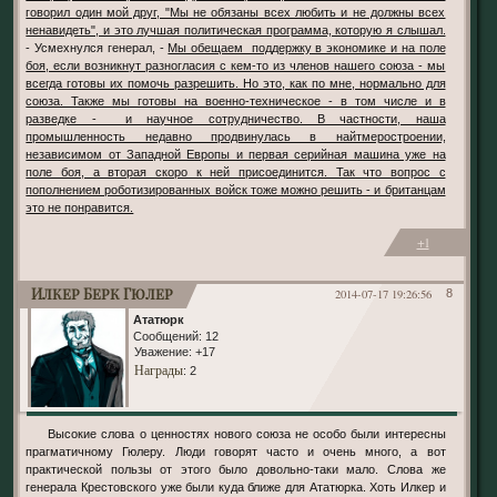
говорил один мой друг, "Мы не обязаны всех любить и не должны всех
ненавидеть", и это лучшая политическая программа, которую я слышал.
- Усмехнулся генерал, -
Мы обещаем поддержку в экономике и на поле
боя, если возникнут разногласия с кем-то из членов нашего союза - мы
всегда готовы их помочь разрешить. Но это, как по мне, нормально для
союза. Также мы готовы на военно-техническое - в том числе и в
разведке - и научное сотрудничество. В частности, наша
промышленность недавно продвинулась в найтмеростроении,
независимом от Западной Европы и первая серийная машина уже на
поле боя, а вторая скоро к ней присоединится. Так что вопрос с
пополнением роботизированных войск тоже можно решить - и британцам
это не понравится.
+1
Илкер Берк Гюлер
2014-07-17 19:26:56
8
Ататюрк
Сообщений:
12
Уважение:
+17
Награды
: 2
Высокие слова о ценностях нового союза не особо были интересны
прагматичному Гюлеру. Люди говорят часто и очень много, а вот
практической пользы от этого было довольно-таки мало. Слова же
генерала Крестовского уже были куда ближе для Ататюрка. Хоть Илкер и