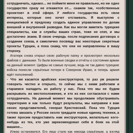
сотрудничать, однако… не поймите меня не правильно, но ни одно
государство сразу не откажется от… скажем так, «собственных
проектов» в этой сфере. У любого государства есть свои
интересы, которые оно хочет отстаивать. Я выступлю с
инициативой и предложу создать единое управление по делам
внешней и внутренней разведки. Как вы могли заметить турецкие
специалисты, как и службы ваших стран, тоже не спят, и мы
достаточно знаем. В свою очередь после подписания договора о
создании союза, я самолично посвящу вас некоторые секретные
проекты Турции, а пока скажу, что они не направленны в вашу
сторону.
Ататюрк снова открыл свою рабочую папку и просмотрел несколько
файлов с данными. То были военные сводки и отчёты о состоянии армии
на данный момент. Цифры не самые лучшие, ведь не так давно турецкие
войска понесли серьёзные потери в Северном Ираке, и теперь армия
ждёт пополнений.
- Что же касается арабских конструкторов, то раз уж решили
говорить честно и открыто, то сейчас мы с ними работаем и
стараемся наладить их работу у нас. Пока что мы не будем
раскрывать их местоположение, и кто из них согласился с нами
сотрудничать. На данный момент мы продолжаем обустраивать
территорию и как только будут результаты, мы направим к вам
своих представителей, генерал Крестовский. Пока что Турция
готова заказать у России около тридцати новых единиц техники, а
также просим предоставить нам инструкторов, желательно кого-
нибудь из тех, кто уже зарекомендовал себя в боях на этой
машине…
Илкер остановился. Его лицо стало как никогда серьёзным, а взгляд