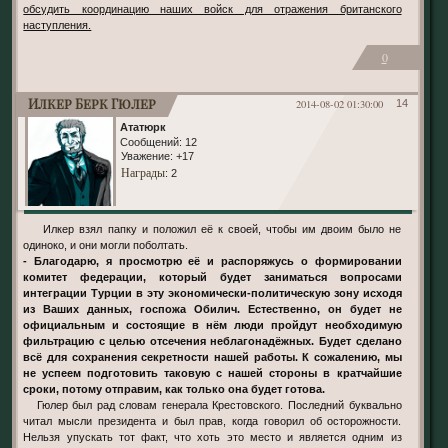
обсудить координацию наших войск для отражения британского
наступления.
0
Илкер Берк Гюлер
2014-08-02 01:30:00
14
Ататюрк
Сообщений:
12
Уважение:
+17
Награды
: 2
Илкер взял папку и положил её к своей, чтобы им двоим было не
одиноко, и они могли поболтать.
- Благодарю, я просмотрю её и распоряжусь о формировании
комитет федерации, который будет заниматься вопросами
интеграции Турции в эту экономически-политическую зону исходя
из Ваших данных, госпожа Обилич. Естественно, он будет не
официальным и состоящие в нём люди пройдут необходимую
фильтрацию с целью отсечения неблагонадёжных. Будет сделано
всё для сохранения секретности нашей работы. К сожалению, мы
не успеем подготовить таковую с нашей стороны в кратчайшие
сроки, потому отправим, как только она будет готова.
Гюлер был рад словам генерала Крестовского. Последний буквально
читал мысли президента и был прав, когда говорил об осторожности.
Нельзя упускать тот факт, что хоть это место и является одним из