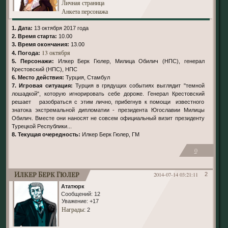
Личная страница
Анкета персонажа
1. Дата:
13 октября 2017 года
2. Время старта:
10.00
3. Время окончания:
13.00
13 октября
4. Погода:
5. Персонажи:
Илкер Берк Гюлер, Милица Обилич (НПС), генерал
Крестовский (НПС), НПС
6. Место действия:
Турция, Стамбул
7. Игровая ситуация:
Турция в грядущих событиях выглядит "темной
лошадкой", которую игнорировать себе дороже. Генерал Крестовский
решает разобраться с этим лично, прибегнув к помощи известного
знатока экстремальной дипломатии - президента Югославии Милицы
Обилич. Вместе они наносят не совсем официальный визит президенту
Турецкой Республики...
8. Текущая очередность:
Илкер Берк Гюлер, ГМ
0
Илкер Берк Гюлер
2014-07-14 03:21:11
2
Ататюрк
Сообщений:
12
Уважение:
+17
Награды
: 2