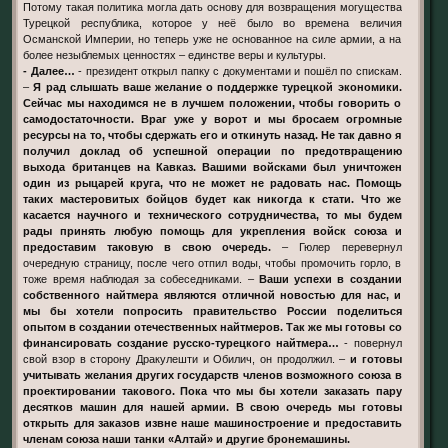
Потому такая политика могла дать основу для возвращения могущества
Турецкой республика, которое у неё было во времена величия
Османской Империи, но теперь уже не основанное на силе армии, а на
более незыблемых ценностях – единстве веры и культуры.
- Далее…
- президент открыл папку с документами и пошёл по спискам.
–
Я рад слышать ваше желание о поддержке турецкой экономики.
Сейчас мы находимся не в лучшем положении, чтобы говорить о
самодостаточности. Враг уже у ворот и мы бросаем огромные
ресурсы на то, чтобы сдержать его и откинуть назад. Не так давно я
получил доклад об успешной операции по предотвращению
выхода британцев на Кавказ. Вашими войсками был уничтожен
один из рыцарей круга, что не может не радовать нас. Помощь
таких мастеровитых бойцов будет как никогда к стати. Что же
касается научного и технического сотрудничества, то мы будем
рады принять любую помощь для укрепления войск союза и
предоставим таковую в свою очередь.
– Гюлер перевернул
очередную страницу, после чего отпил воды, чтобы промочить горло, в
тоже время наблюдая за собеседниками. –
Ваши успехи в создании
собственного найтмера являются отличной новостью для нас, и
мы бы хотели попросить правительство России поделиться
опытом в создании отечественных найтмеров. Так же мы готовы со
финансировать создание русско-турецкого найтмера…
- повернул
свой взор в сторону Дракулешти и Обилич, он продолжил. –
и готовы
учитывать желания других государств членов возможного союза в
проектировании такового. Пока что мы бы хотели заказать пару
десятков машин для нашей армии. В свою очередь мы готовы
открыть для заказов извне наше машиностроение и предоставить
членам союза наши танки «Алтай» и другие бронемашины.