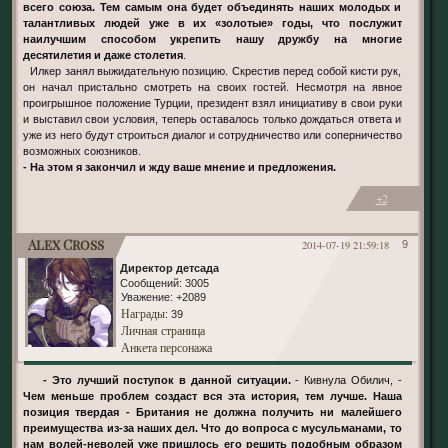
всего союза. Тем самым она будет объединять наших молодых и
талантливых людей уже в их «золотые» годы, что послужит
наилучшим способом укрепить нашу дружбу на многие
десятилетия и даже столетия
.
Илкер занял выжидательную позицию. Скрестив перед собой кисти рук,
он начал пристально смотреть на своих гостей. Несмотря на явное
проигрышное положение Турции, президент взял инициативу в свои руки
и выставил свои условия, теперь оставалось только дождаться ответа и
уже из него будут строиться диалог и сотрудничество или соперничество
возможных союзников.
- На этом я закончил и жду ваше мнение и предложения.
+2
Alex Cross
2014-07-19 21:59:18
9
Директор детсада
Сообщений:
3005
Уважение:
+2089
Награды
: 39
Личная страница
Анкета персонажа
- Это лучший поступок в данной ситуации.
- Кивнула Обилич, -
Чем меньше проблем создаст вся эта история, тем лучше. Наша
позиция твердая - Британия не должна получить ни малейшего
преимущества из-за наших дел. Что до вопроса с мусульманами, то
нам волей-неволей уже пришлось его решить подобным образом