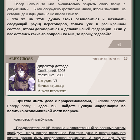
Гюлер наконец-то мог окончательно закрыть свою папку с
документами… Было обсуждено достаточно много, чтобы закончить на
сегодня, да и идти дальше не имело смысла.
- Что же на этом, думаю стоит остановиться и назначить
следующий раунд переговоров, только уже в расширенном
составе, чтобы договориться о деталях нашей федерации. Если у
вас остались какие-то вопросы ко мне, то прошу, задавайте.
+2
Alex Cross
2014-08-01 18:20:34
13
Директор детсада
Сообщений:
3005
Уважение:
+2089
Награды
: 39
Личная страница
Анкета персонажа
- Приятно иметь дело с профессионалами,
- Обилич передала
Гюлеру папку, -
Здесь вы найдете нужную информацию по
политико-экономической части вопроса.
Крестовский улыбнулся:
- Представители от КБ Микояна и ответственный за военные заказы
прибудут сюда вскоре после нас. Все-таки даже у неофициального
визита должно быть определенное прикрытие. А заодно надо будет