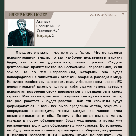
+2
Илкер Берк Гюлер
2014-07-24 04:50:19
12
Ататюрк
Сообщений:
12
Уважение:
+17
Награды
: 2
- Я рад это слышать.
– честно ответил Гюлер. –
Что же касается
исполнительной власти, то как наиболее действенный вариант
будет, как это не удивительно, самый простой. Создать
центральное правительство по нескольким направлениям, если
точнее, то по тем направлениям, которыми оно будет
непосредственно заниматься и отвечать: оборона, разведка и МИД.
Не нужно изобретать велосипед, ведь у большинства членов ЕС
исполнительной властью являются кабинеты министров, которые
исполняют поручения своих парламентов и президентов в своих
странах. Мне кажется, что нам совершенно не нужно изменять то,
что уже работает и будет работать. Как эти кабинеты будут
формироваться? Чтобы всё было предельно честно, открыто и
непредвзято необходимо, чтобы каждый из членов имел
представительство в нём. Потому я бы хотел сначала узнать
сколько в новом объединении будет участников, а потом уже
распределять роли для общесоюзных министерств. Естественно,
что будут иметь место министерство армии и обороны, внутренней
и внешней разведки и т.д., однако нужно не забывать, что