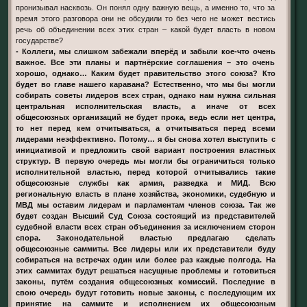
пронизывал насквозь. Он понял одну важную вещь, а именно то, что за
время этого разговора они не обсудили то без чего не может вестись
речь об объединении всех этих стран – какой будет власть в новом
государстве?
- Коллеги, мы слишком забежали вперёд и забыли кое-что очень
важное. Все эти планы и партнёрские соглашения – это очень
хорошо, однако… Каким будет правительство этого союза? Кто
будет во главе нашего каравана? Естественно, что мы бы могли
собирать советы лидеров всех стран, однако нам нужна сильная
центральная исполнительская власть, а иначе от всех
общесоюзных организаций не будет прока, ведь если нет центра,
то нет перед кем отчитываться, а отчитываться перед всеми
лидерами неэффективно. Потому… я бы снова хотел выступить с
инициативой и предложить свой вариант построения властных
структур. В первую очередь мы могли бы ограничиться только
исполнительной властью, перед которой отчитывались такие
общесоюзные службы как армия, разведка и МИД. Всю
региональную власть в плане хозяйства, экономики, судебную и
МВД мы оставим лидерам и парламентам членов союза. Так же
будет создан Высший Суд Союза состоящий из представителей
судебной власти всех стран объединения за исключением сторон
спора. Законодательной властью предлагаю сделать
общесоюзные саммиты. Все лидеры или их представители буду
собираться на встречах один или более раз каждые полгода. На
этих саммитах будут решаться насущные проблемы и готовиться
законы, путём создания общесоюзных комиссий. Последние в
свою очередь будут готовить новые законы, с последующим их
принятие на саммите и исполнением их общесоюзным