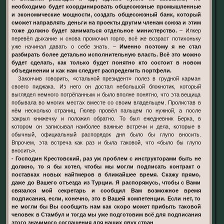
необходимо будет координировать общесоюзные промышленные
и экономические мощности, создать общесоюзный банк, который
сможет направлять деньги на проекты другим членам союза и этим
тоже должно будет заниматься отдельное министерство.
– Илкер
перевёл дыхание и снова промочил горло, всё же возраст потихоньку
уже начинал давать о себе знать. –
Именно поэтому я не стал
разбирать более детально исполнительную власть. Всё это можно
будет сделать, как только будет понятно кто состоит в новом
объединении и как нам следует распределить портфели.
Закончив говорить, «стальной президент» полез в грудной карман
своего пиджака. Из него он достал небольшой блокнотик, который
выглядел немного потрёпанным и было вполне понятно, что эта вещица
побывала во многих местах вместе со своим владельцем. Пролистав в
нём несколько страниц, Гюлер провёл пальцем по нужной, а после
закрыл книжечку и положил обратно. То был ежедневник Берка, в
котором он записывал наиболее важные встречи и дела, которые в
обычный, официальный распорядок дня было бы глупо вносить.
Впрочем, эта встреча как раз и была таковой, что «было бы глупо
вносить».
- Господин Крестовский, раз уж проблем с инструкторами быть не
должно, то я бы хотел, чтобы мы могли подписать контракт о
поставках новых найтмеров в ближайшее время. Скажу прямо,
даже до Вашего отъезда из Турции. Я распоряжусь, чтобы с Вами
связался мой секретарь и сообщил Вам возможное время
подписания, если, конечно, это в Вашей компетенции. Если нет, то
не могли бы Вы сообщить нам как скоро может прибыть таковой
человек в Стамбул и тогда мы уже подготовим всё для подписания
этого значимого соглашения для наших двух стран
.