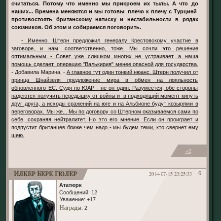
считаться. Потому что именно мы прикроем их тылы. А что до
наших... Времена меняются и мы готовы плечо к плечу с Турцией
противостоять британскому натиску и нестабильности в рядах
союзников. Об этом и собираемся поговорить.
- Именно. Штерн предложил генералу Крестовскому участие в
заговоре, и нам, соответственно, тоже. Мы сочли это решение
оптимальным - Совет уже слишком многих не устраивает, а наша
помощь сделает операцию "Валькирия" менее опасной для государства.
- Добавила Марина, -
А главное тут один тонкий нюанс. Штерн получил от
принца Шнайзеля предложение мира в обмен на лояльность
обновленного ЕС. Судя по ЮАР - не он один. Разумеется, обе стороны
надеются получить передышку от войны и в подходящий момент кинуть
друг друга, а исходы сражений на юге и на Альбионе будут козырями в
переговорах. Мы же... Мы по договору со Штерном оказываемся сами по
себе, сохраняя нейтралитет. Но это его мнение. Если он проиграет и
подпустит британцев ближе чем надо - мы будем теми, кто свернет ему
шею.
+2
Илкер Берк Гюлер
2014-07-15 23:25:33
6
Ататюрк
Сообщений:
12
Уважение:
+17
Награды
: 2