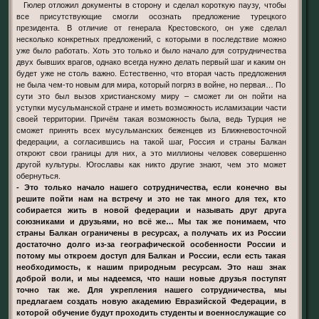
Гюлер отложил документы в сторону и сделал короткую паузу, чтобы
все присутствующие смогли осознать предложение турецкого
президента. В отличие от генерала Крестовского, он уже сделал
несколько конкретных предложений, с которыми в последствие можно
уже было работать. Хоть это только и было начало для сотрудничества
двух бывших врагов, однако всегда нужно делать первый шаг и каким он
будет уже не столь важно. Естественно, что вторая часть предложения
не была чем-то новым для мира, который погряз в войне, но первая… По
сути это был вызов христианскому миру – сможет ли он пойти на
уступки мусульманской стране и иметь возможность исламизации части
своей территории. Причём такая возможность была, ведь Турция не
сможет принять всех мусульманских беженцев из Ближневосточной
федерации, а согласившись на такой шаг, Россия и страны Балкан
откроют свои границы для них, а это миллионы человек совершенно
другой культуры. Югославы как никто другие знают, чем это может
обернуться.
- Это только начало нашего сотрудничества, если конечно вы
решите пойти нам на встречу и это не так много для тех, кто
собирается жить в новой федерации и называть друг друга
союзниками и друзьями, но всё же… Мы так же понимаем, что
страны Балкан ограничены в ресурсах, а получать их из России
достаточно долго из-за географической особенности России и
потому мы откроем доступ для Балкан и России, если есть такая
необходимость, к нашим природным ресурсам. Это наш знак
доброй воли, и мы надеемся, что наши новые друзья поступят
точно так же. Для укрепления нашего сотрудничества, мы
предлагаем создать новую академию Евразийской Федерации, в
которой обучение будут проходить студенты и военнослужащие со