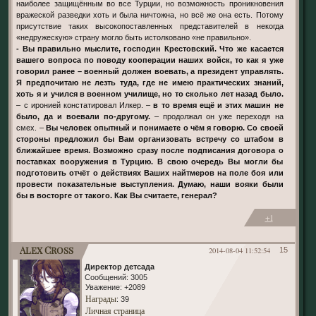
наиболее защищённым во все Турции, но возможность проникновения
вражеской разведки хоть и была ничтожна, но всё же она есть. Потому
присутствие таких высокопоставленных представителей в некогда
«недружескую» страну могло быть истолковано «не правильно».
- Вы правильно мыслите, господин Крестовский. Что же касается
вашего вопроса по поводу кооперации наших войск, то как я уже
говорил ранее – военный должен воевать, а президент управлять.
Я предпочитаю не лезть туда, где не имею практических знаний,
хоть я и учился в военном училище, но то сколько лет назад было.
– с иронией констатировал Илкер. –
в то время ещё и этих машин не
было, да и воевали по-другому.
– продолжал он уже переходя на
смех. –
Вы человек опытный и понимаете о чём я говорю. Со своей
стороны предложил бы Вам организовать встречу со штабом в
ближайшее время. Возможно сразу после подписания договора о
поставках вооружения в Турцию. В свою очередь Вы могли бы
подготовить отчёт о действиях Ваших найтмеров на поле боя или
провести показательные выступления. Думаю, наши вояки были
бы в восторге от такого. Как Вы считаете, генерал?
+1
Alex Cross
2014-08-04 11:52:54
15
Директор детсада
Сообщений:
3005
Уважение:
+2089
Награды
: 39
Личная страница