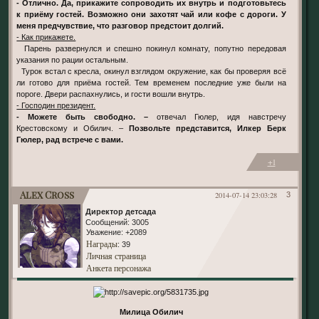
- Отлично. Да, прикажите сопроводить их внутрь и подготовьтесь
к приёму гостей. Возможно они захотят чай или кофе с дороги. У
меня предчувствие, что разговор предстоит долгий.
- Как прикажете.
Парень развернулся и спешно покинул комнату, попутно передовая
указания по рации остальным.
Турок встал с кресла, окинул взглядом окружение, как бы проверяя всё
ли готово для приёма гостей. Тем временем последние уже были на
пороге. Двери распахнулись, и гости вошли внутрь.
- Господин президент.
- Можете быть свободно. –
отвечал Гюлер, идя навстречу
Крестовскому и Обилич. –
Позвольте представится, Илкер Берк
Гюлер, рад встрече с вами.
+1
Alex Cross
2014-07-14 23:03:28
3
Директор детсада
Сообщений:
3005
Уважение:
+2089
Награды
: 39
Личная страница
Анкета персонажа
Милица Обилич