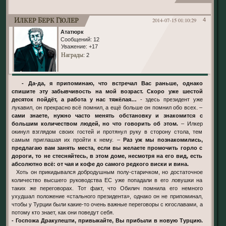
Илкер Берк Гюлер
2014-07-15 01:10:29
4
Ататюрк
Сообщений:
12
Уважение:
+17
Награды
: 2
- Да-да, я припоминаю, что встречал Вас раньше, однако
спишите эту забывчивость на мой возраст. Скоро уже шестой
десяток пойдёт, а работа у нас тяжёлая…
- здесь президент уже
лукавил, он прекрасно всё помнил, а ещё больше он помнил обо всех. –
сами знаете, нужно часто менять обстановку и знакомится с
большим количеством людей, но что говорить об этом.
– Илкер
окинул взглядом своих гостей и протянул руку в сторону стола, тем
самым приглашая их пройти к нему. –
Раз уж мы познакомились,
предлагаю вам занять места, если вы желаете промочить горло с
дороги, то не стесняйтесь, в этом доме, несмотря на его вид, есть
абсолютно всё: от чая и кофе до самого редкого виски и вина.
Хоть он прикидывался добродушным полу-старичком, но достаточное
количество высшего руководства ЕС уже попадали в его ловушки на
таких же переговорах. Тот факт, что Обилич помнила его немного
ухудшал положение «стального президента», однако он не припоминал,
чтобы у Турции были какие-то очень важные переговоры с югославами, а
потому кто знает, как они поведут себя.
- Госпожа Дракулешти, привыкайте, Вы прибыли в новую Турцию.