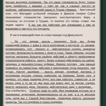
весьма выгодное положение. Так что наши специалисты будут только
рады поработать с вашими, к тому же, как я слышал, кое-кто из
арабских найтмеростроителей нашел в Турции убежище.
- Крестовский
знал, что благодаря успешной операции в Дамаске генерал Субхи
эвакуировал специалистов тамошнего конструкторского бюро, а
поскольку он отступал в Турцию, то понятно кто теперь ставит тем
людям задачи, -
А мы как раз работаем над попавшими к нам их
машинами и там есть что улучшить.
В части взаимодействия он снова передал ход Дракулешти:
- Да, это верная мысль, президент. Если мы будем
взаимодействовать с вами в части вооружения и ресурсов, то сможем
оптимизировать этот процесс и действительно создать надежную
систему безопасности региона с моря и суши. Таким образом, русские
получат несколько большую свободу действий и обретут необходимую
стратегическую гибкость, смогут более успешно действовать на северо-
западных и дальневосточных рубежах. Именно поэтому чем раньше
примемся за совместные действия и преодоление груза прошлого, тем
лучше. Насчет академии - мысль верная, подобная доктрина в
исполнении русских хорошо сработала на Балканах. Более того, я
надеюсь что наши разведки будут все-таки работать совместно, а не
делать одно и то же по два раза или вовсе друг за другом следить
вместо реального дела. Начинать действительно надо с молодежи...
-
Она улыбнулась, -
Отлично знаю по себе. Мое понимание русских не в
лекционных аудиториях формировалосьи не из книг, а в те веселые
годы, когда мы с Сашкой Крестовским проводили вместе школьные
каникулы. Так что подобное я только поддержу.