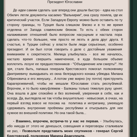
Президент Югославии
До идеи самим сделать шаг вперед они дошли быстро - едва на стол
Обилич легли документы касаемо "Валькирии", она сразу поняла, где их
критический участок. Если Западную Европу можно было оставить по ту
сторону границы, то Турция была слишком близко и в то же время
отделена от Запада славянским блоком. То есть с обеих сторон
налаживание отношений было вопросом насущным и настала пора
сделать что-то большее, чем просто не лезть в дела друг друга. К
счастью, в Турции сейчас у власти были люди серьезные, особенно
президент. И он был готов говорить о деле с достойным уважения
вниманием к секретности. Милица улыбнулась - все же началось,
настало время свершить намеченное, в куда большем объеме
воплотить лозунг ее предшественников - "Объединение или смерть!". Не
зря, стало быть, папаша генерала Крестовского помогал полконвнику
Дмитриевичу выкидывать из окна белградского конака ублюдка Милана
Обреновича и его женушку... А потом уже мирно (ну почти) приструнить
Карагергиевичей, чтобы не мешали Югославии стать республикой.
Впрочем, и то было камуфляжем - Балканы только тяжелую руку ценят.
Она вошла в дом спокойно и без волнений, уверенная в себе, как и
всегда. Да, выглядела не так чтобы внушительно - невысокая, в очках, на
первый взгляд вовсе не похожа на политика и интриганку, умеющую
сдерживать внутренние проблемы республики и отыгрывать для нее
нужное во внешней политики. Но она такой была...
- Взаимно, впрочем, встреча-то у нас не первая.
- Улыбнулась,
ибо никуда от этого не денешься, совещания и переговоры сталкивали
не раз, -
Позвольте представить моих спутников - генерал Сергей
Крестовский, полковник Марина Дракулешти.