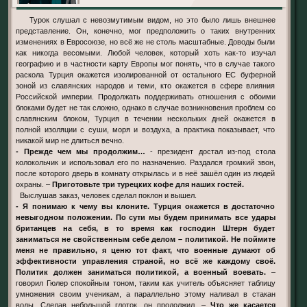
Турок слушал с невозмутимым видом, но это было лишь внешнее
представление. Он, конечно, мог предположить о таких внутренних
изменениях в Евросоюзе, но всё же не столь масштабные. Доводы были
как никогда весомыми. Любой человек, который хоть как-то изучал
географию и в частности карту Европы мог понять, что в случае такого
раскола Турция окажется изолированной от остального ЕС буферной
зоной из славянских народов и теми, кто окажется в сфере влияния
Российской империи. Продолжать поддерживать отношения с обоими
блоками будет не так сложно, однако в случае возникновения проблем со
славянским блоком, Турция в течении нескольких дней окажется в
полной изоляции с суши, моря и воздуха, а практика показывает, что
никакой мир не длиться вечно.
- Прежде чем мы продолжим…
- президент достал из-под стола
колокольчик и использовал его по назначению. Раздался громкий звон,
после которого дверь в комнату открылась и в неё зашёл один из людей
охраны. –
Приготовьте три турецких кофе для наших гостей.
Выслушав заказ, человек сделал поклон и вышел.
- Я понимаю к чему вы клоните. Турция окажется в достаточно
невыгодном положении. По сути мы будем принимать все удары
британцев на себя, в то время как господин Штерн будет
заниматься не свойственным себе делом – политикой. Не поймите
меня не правильно, я ценю тот факт, что военные думают об
эффективности управления страной, но всё же каждому своё.
Политик должен заниматься политикой, а военный воевать.
–
говорил Гюлер спокойным тоном, таким как учитель объясняет таблицу
умножения своим ученикам, а параллельно этому наливал в стакан
воды. Сделав небольшой глоток, он продолжил. –
Что же касается