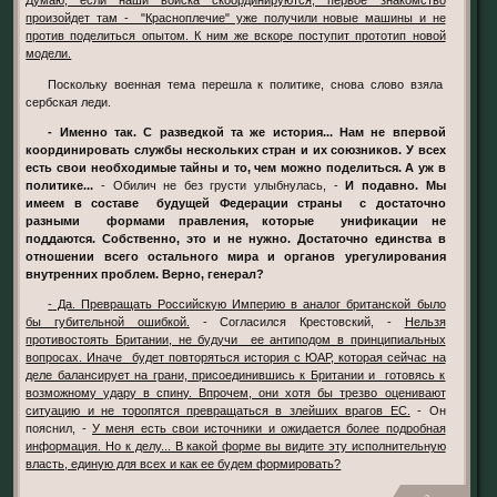
Думаю, если наши войска скоординируются, первое знакомство
произойдет там - "Красноплечие" уже получили новые машины и не
против поделиться опытом. К ним же вскоре поступит прототип новой
модели.
Поскольку военная тема перешла к политике, снова слово взяла
сербская леди.
- Именно так. С разведкой та же история... Нам не впервой
координировать службы нескольких стран и их союзников. У всех
есть свои необходимые тайны и то, чем можно поделиться. А уж в
политике...
- Обилич не без грусти улыбнулась, -
И подавно. Мы
имеем в составе будущей Федерации страны с достаточно
разными формами правления, которые унификации не
поддаются. Собственно, это и не нужно. Достаточно единства в
отношении всего остального мира и органов урегулирования
внутренних проблем. Верно, генерал?
- Да. Превращать Российскую Империю в аналог британской было
бы губительной ошибкой.
- Согласился Крестовский, -
Нельзя
противостоять Британии, не будучи ее антиподом в принципиальных
вопросах. Иначе будет повторяться история с ЮАР, которая сейчас на
деле балансирует на грани, присоединившись к Британии и готовясь к
возможному удару в спину. Впрочем, они хотя бы трезво оценивают
ситуацию и не торопятся превращаться в злейших врагов ЕС.
- Он
пояснил, -
У меня есть свои источники и ожидается более подробная
информация. Но к делу... В какой форме вы видите эту исполнительную
власть, единую для всех и как ее будем формировать?