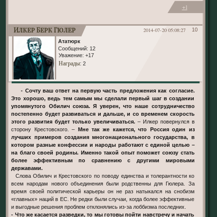
+1
Илкер Берк Гюлер
2014-07-20 05:08:27
10
Ататюрк
Сообщений:
12
Уважение:
+17
Награды
: 2
- Сочту ваш ответ на первую часть предложения как согласие.
Это хорошо, ведь тем самым мы сделали первый шаг в создании
упомянутого Обилич союза. Я уверен, что наше сотрудничество
постепенно будет развиваться и дальше, и со временем скорость
этого развития будет только увеличиваться.
– Илкер повернулся в
сторону Крестовского. –
Мне так же кажется, что Россия один из
лучших примеров создания многонационального государства, в
котором разные конфессии и народы работают с единой целью –
на благо своей родины. Именно такой опыт поможет союзу стать
более эффективным по сравнению с другими мировыми
державами.
Слова Обилич и Крестовского по поводу единства и толерантности ко
всем народам нового объединения были родственны для Гюлера. За
время своей политической карьеры он не раз натыкался на снобизм
«главных» наций в ЕС. Не редки были случаи, когда более эффективные
и выгодные решения проблем отклонялись из-за лоббизма последних.
- Что же касается разведки, то мы готовы пойти навстречу и начать