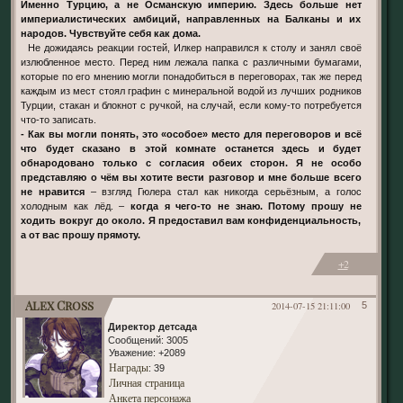
Именно Турцию, а не Османскую империю. Здесь больше нет
империалистических амбиций, направленных на Балканы и их
народов. Чувствуйте себя как дома.
Не дожидаясь реакции гостей, Илкер направился к столу и занял своё
излюбленное место. Перед ним лежала папка с различными бумагами,
которые по его мнению могли понадобиться в переговорах, так же перед
каждым из мест стоял графин с минеральной водой из лучших родников
Турции, стакан и блокнот с ручкой, на случай, если кому-то потребуется
что-то записать.
- Как вы могли понять, это «особое» место для переговоров и всё
что будет сказано в этой комнате останется здесь и будет
обнародовано только с согласия обеих сторон. Я не особо
представляю о чём вы хотите вести разговор и мне больше всего
не нравится
– взгляд Гюлера стал как никогда серьёзным, а голос
холодным как лёд. –
когда я чего-то не знаю. Потому прошу не
ходить вокруг до около. Я предоставил вам конфиденциальность,
а от вас прошу прямоту.
+2
Alex Cross
2014-07-15 21:11:00
5
Директор детсада
Сообщений:
3005
Уважение:
+2089
Награды
: 39
Личная страница
Анкета персонажа