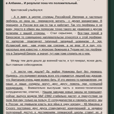
в Албании... И результат пока что положительный.
Крестовский улыбнулся:
- А я живу в центре столицы Российской Империи и частенько
любуюсь из окна на прекрасную мечеть с двумя минаретами. В
принципе, в России все как-то так и работает. Так что проблемы я не
вижу, просто в обмен мы попросим точно такого же уважения к другим
религиям с вашей стороны.
- Стал серьезнее, -
Все-таки порой в
Евросоюзе то совершенно наплевательски относятся к этой проблеме,
то напротив, практикуют типичный западный шовинизм. А зря.
Исламский мир нам нужен как союзник. а не враг. И я рад, что,
насколько мне известно, у японских беженцев в Турции нет тех проблем,
что в Западной Европе, а значит, тут нам тоже спорить не о чем.
Между тем дело дошло до военной части, и тут генерал, ясное дело,
был главным собеседником.
- А, вести уже дошли? Да, майор Новикова бьет без промаха.
Надеюсь, это поднимет мораль всех кто сражается, лишний раз доказав,
что британцев очень даже можно бить. И это именно то направление, где
наши и ваши солдаты могут друг другу помочь при успешной
координации.
- Внимательно выслушав часть о военно-техническом
сотрудничестве, ответил, -
Нашим заводам новые заказы не помешают,
сейчас выпуск модели МиГ-23М2 стабильно растет, и присутствие на
поле боя ему только на пользу. О сотрудничестве и говорить нечего, мы
в России не привыкли класть все яйца в одну корзину - КБ Микояна и
Сухого постоянно друг друга стимулируют конкуренцией, а недавно
полученный доступ к достижениям германской школы ставит их в