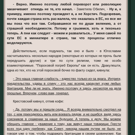
- Верно. Именно поэтому любой переворот или революцию
заканчивают отнюдь не те, кто начал.
- Заметила Обилич, -
Ну и, к
примеру, именно поэтому президент я, а не Хорстич. Подозреваю,
почти каждая страна хоть раз жалела, что оказалась в ЕС, но все же
мы пока что все там. Собравшиеся не по души велению, а от
страшной необходимости. Потому и грыземся, хоть и тихонько
теперь. А пни как следует - можем и развалиться... У меня самой по
сути ЕС в миниатюре в стране, так что процессы отлично
моделируются.
Действительно, если подумать, так оно и было - в Югославии
насчитывалось несколько народов (некоторые из которых не прочь были
передушить другие) и три по сути религии, тоже не особо
взаимотерпимые. "Пороховой погреб Европы" как он есть. Дракулешти,
одна из тех, кто на этой пороховой бочке по факту сидел, кивнула:
- Это наша главная слабость - единство только из-за врага. Интриги,
предательства, удары в спину - это нас всегда караулит хуже любых
британцев. Мне ли не знать. Именно поэтому я здесь, несмотря на дела
прошлые. Впрочем, слово вам, генерал.
Крестовский кивнул, отпив кофе:
- Да, потому мы и пришли сюда... Я всегда внимательно смотрел на
тех, с кем приходилось жить или воевать рядом, и не ошибся, видя здесь
союзников в сражении за наше будущее. А теперь к делу. Мы можем
обещать главное - уважение к тому, как живут наши товарищи. Грести
всех под одну гребенку, как Совет, никогда нашим путем не было, не
говоря уже о том, чтобы подражать британцам в своем шовинизме. Как