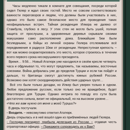
Часы медленно тикали в комнате для совещания, посреди которой
сидел Гюлер и ждал своих гостей. Место не совсем соответствовало
важности переговоров и людям, что должны были участвовать в них,
однако это было самое безопасное место для проведения таких
неофициальных встреч. Тайная резиденция Илкера не далеко от
Стамбула, глубоко в лесу. У этих стен не могло быть ушей, полная
защита от прослушки, а здоровенные деревья скрывали своими
макушками само расположение дома. Ближайшие 5км были
безлюдными, а бойцы из личной охраны Гюлера отслеживали всё
передвижения в радиусе 10км от резиденции. Непреступная крепость –
вот как можно охарактеризовать это место, которое строилось в течении
всего первого срока несокрушимого президента.
Время… 9:56… Новый Ататюрк уже находился в своём кресле четверть
часа и обдумывал то, что могут предложить, так называемы, восточные
союзники. Война добралась уже до пределов Турции и если так пойдёт и
дальше, то британцы смогут достигнуть южных рубежей России.
Возможно они хотят скоординировать действия ударных групп…
Всё это были только догадки, но Илкер был уверен только в одном.
Любое предложение русских, если только оно не враждебное, будет
благотворно для Турции. Однако интрига по поводу его сути была
достаточно сильна, визит не официальный, но на высоком уровне…
«Что же вам нужно от меня и моей Турции?»
В дверь постучали.
- Входите.
– невозмутимо ответил Ататюрк.
Дверь открылась и в неё вошёл один из приближённых людей Гюлера.
- Господин президент, прибыла делегация из России. –
отдавая честь
отрапортовал офицер.
– Прикажите сопроводить их к Вам?