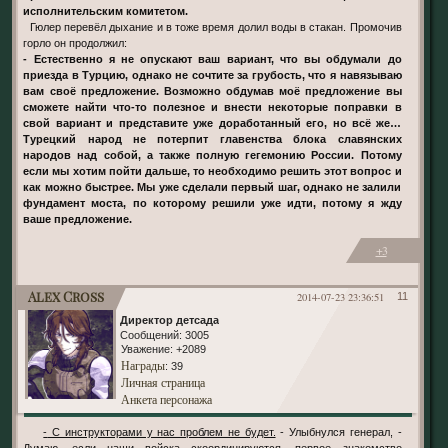
исполнительским комитетом.
Гюлер перевёл дыхание и в тоже время долил воды в стакан. Промочив
горло он продолжил:
- Естественно я не опускают ваш вариант, что вы обдумали до
приезда в Турцию, однако не сочтите за грубость, что я навязываю
вам своё предложение. Возможно обдумав моё предложение вы
сможете найти что-то полезное и внести некоторые поправки в
свой вариант и представите уже доработанный его, но всё же…
Турецкий народ не потерпит главенства блока славянских
народов над собой, а также полную гегемонию России. Потому
если мы хотим пойти дальше, то необходимо решить этот вопрос и
как можно быстрее. Мы уже сделали первый шаг, однако не залили
фундамент моста, по которому решили уже идти, потому я жду
ваше предложение.
+3
Alex Cross
2014-07-23 23:36:51
11
Директор детсада
Сообщений:
3005
Уважение:
+2089
Награды
: 39
Личная страница
Анкета персонажа
- С инструкторами у нас проблем не будет.
- Улыбнулся генерал, -