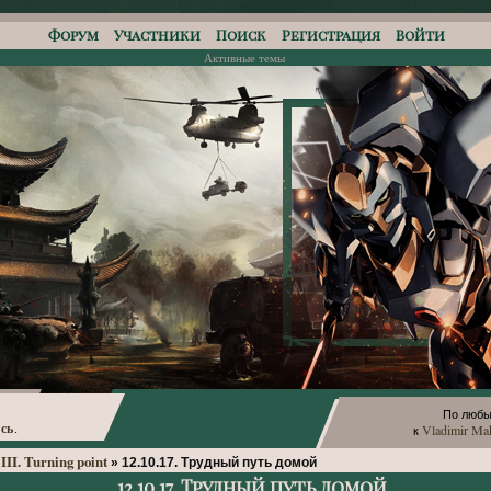
Форум
Участники
Поиск
Регистрация
Войти
Активные темы
По любы
сь
Vladimir Ma
.
к
III. Turning point
»
12.10.17. Трудный путь домой
12.10.17. Трудный путь домой