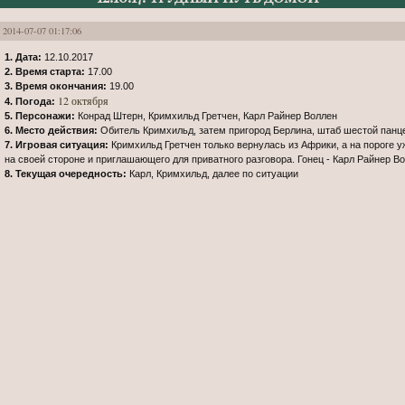
2014-07-07 01:17:06
1. Дата:
12.10.2017
2. Время старта:
17.00
3. Время окончания:
19.00
12 октября
4. Погода:
5. Персонажи:
Конрад Штерн, Кримхильд Гретчен, Карл Райнер Воллен
6. Место действия:
Обитель Кримхильд, затем пригород Берлина, штаб шестой панц
7. Игровая ситуация:
Кримхильд Гретчен только вернулась из Африки, а на пороге у
на своей стороне и приглашающего для приватного разговора. Гонец - Карл Райнер Во
8. Текущая очередность:
Карл, Кримхильд, далее по ситуации