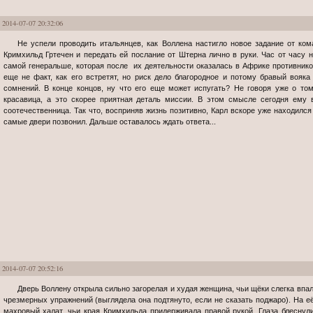
2014-07-07 20:32:06
Не успели проводить итальянцев, как Воллена настигло новое задание от командира - отправиться к генерал-майору
Кримхильд Гртечен и передать ей послание от Штерна лично в руки. Час от часу н
самой генеральше, которая после их деятельности оказалась в Африке противнико
еще не факт, как его встретят, но риск дело благородное и потому бравый вояка
сомнений. В конце концов, ну что его еще может испугать? Не говоря уже о то
красавица, а это скорее приятная деталь миссии. В этом смысле сегодня ему в
соотечественница. Так что, восприняв жизнь позитивно, Карл вскоре уже находилс
самые двери позвонил. Дальше оставалось ждать ответа...
2014-07-07 20:52:16
Дверь Воллену открыла сильно загорелая и худая женщина, чьи щёки слегка впали то ли от изнурительной диеты, то ли от
чрезмерных упражнений (выглядела она подтянуто, если не сказать поджаро). На е
махровый халат, чьи края Кримхильда придерживала правой рукой. Глаза блесну