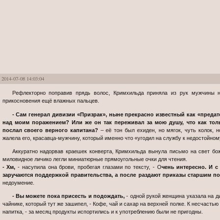
2014-07-08 14:03:04
Рефлекторно поправив прядь волос, Кримхильда приняла из рук мужчины небольшой конверт, что чуть намок от
прикосновения ещё влажных пальцев.
- Сам генерал дивизии «Призрак», ныне прекрасно известный как «предатель Штерн» решил позлорадствовать
над моим поражением? Или же он так переживал за мою душу, что как тол
послал своего верного капитана?
– её тон был ехиден, но мягок, чуть колок, 
жалела его, красавца-мужчину, который именно что «угодил на службу к недостойном
Аккуратно надорвав краешек конверта, Кримхильда вынула письмо на свет божий, после чего подошла к столу. На её
миловидное личико легли миниатюрные прямоугольные очки для чтения.
- Хм,
- насупила она брови, пробегая глазами по тексту, - О
чень интересно. И с
заручаются поддержкой правительства, а после раздают приказы старшим п
недоумение.
- Вы можете пока присесть и подождать,
- одной рукой женщина указала на д
чайнике, который тут же зашипел, - Кофе, чай и сахар на верхней полке. К несчастью
напитка, - за месяц продукты испортились и к употреблению были не пригодны.