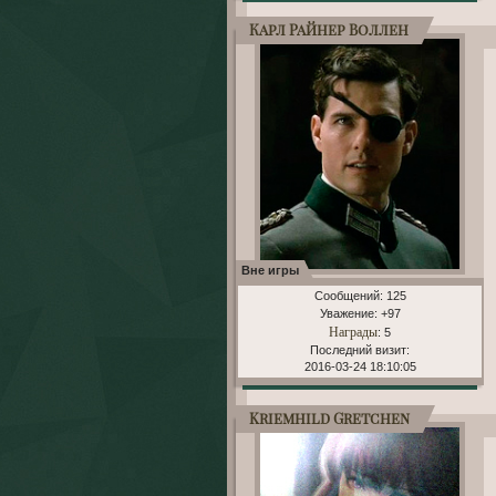
Карл Райнер Воллен
Вне игры
Сообщений:
125
Уважение:
+97
Награды
: 5
Последний визит:
2016-03-24 18:10:05
Kriemhild Gretchen