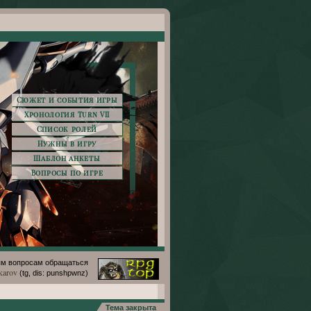
Сюжет и события игры
Хронология Turn VII
Список ролей
Нужны в игру
Шаблон анкеты
Вопросы по игре
м вопросам обращаться
karov
(tg, dis: punshpwnz)
Тема закрыта