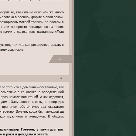
ворят те, кто сильно осип или же много
 человека в военной форме в свои покои.
проходилась мокрой тряпкой по полкам с
ды или же просто лежащих не на своих
же пачки с деликатным названием «Frau
 верхушки окна.
+1
4
ало того что в домашней обстановке, так
 заметные в ее облике, в определенной
ерез немало испытаний. А как отдохнет,
е дом... Запущенность есть, но и порядок
т при иных обстоятельствах оказаться
интересно. Воллен, когда был молодой да
ежду мужчиной и женщиной. В общем,
ерал-майор Гретчен, у меня для вас
 в руки и дождаться ответа.