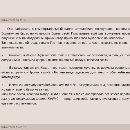
2014-07-09 20:36:35
Она забралась в комфортабельный салон автомобиля, откинувшись на спинку сидения и широко зевнув. Доверия к
Воллену не было, но усталость брала своё. Просмотрев ещё раз врученное пись
подписи не были подделаны, Кримхильда прикрыла глаза буквально на мгновение.
Так показалось ей, ведь стоило Гретчен, хмурясь от света ламп, открыть их вновь,
военной части.
«
Божечки, я даже в Африке себе таких вольностей не позволяла, а там уж точно мог прирезать или поиметь каждый
встречный
» - открыла дверь и вышла на свежий воздух, потирая глаза.
-
Водишь как ангел, Карл,
- костяшки позвонков хрустнули, девушка распрями
её на встречу с «Проклятьем»? -
Но мы ведь здесь не для того, чтобы тебя н
командиру!
«
И что же Конраду понадобилось от меня?
» - раздумывала она, пока шла мимо
и зацепиться-то было не за что.
«
Как там Бота, генерал-майор?» Или нет: «Ты тоже пострадала от этого чёрто
плану по организации мести ЮАР»
? – представив себе картину пускающего пену
едва не рассмеявшись.
2014-07-09 23:00:26