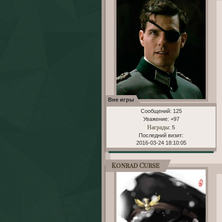
Вне игры
Сообщений:
125
Уважение:
+97
Награды
: 5
Последний визит:
2016-03-24 18:10:05
Konrad Curse