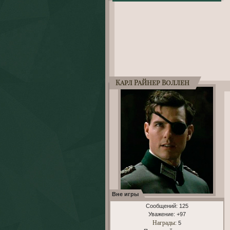
Карл Райнер Воллен
Вне игры
Сообщений:
125
Уважение:
+97
Награды
: 5