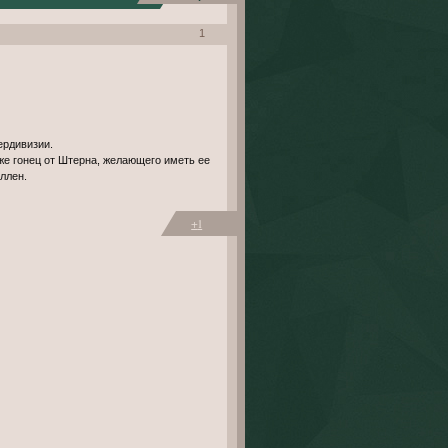
1
ердивизии.
же гонец от Штерна, желающего иметь ее
ллен.
+1