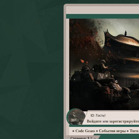
ID: Гость!
Войдите
зарегистрируйте
или
Code Geass
События игры
Turn 
»
»
»
2
»
Страница:
1