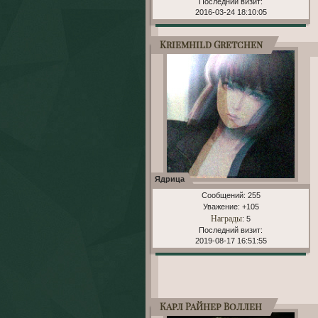
Последний визит:
2016-03-24 18:10:05
Kriemhild Gretchen
Ядрица
Сообщений:
255
Уважение:
+105
Награды
: 5
Последний визит:
2019-08-17 16:51:55
Карл Райнер Воллен