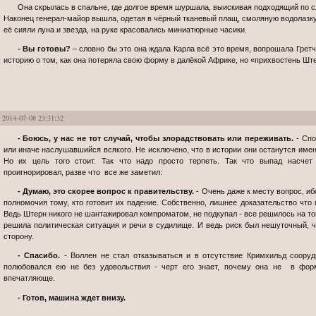
Она скрылась в спальне, где долгое время шуршала, выискивая подходящий по 
Наконец генерал-майор вышла, одетая в чёрный тканевый плащ, смоляную водолазку 
её сияли луна и звезда, на руке красовались миниатюрные часики.
- Вы готовы?
– словно бы это она ждала Карла всё это время, вопрошала Грет
историю о том, как она потеряла свою форму в далёкой Африке, но «прихвостень Ш
2014-07-08 23:31:32
- Боюсь, у нас не тот случай, чтобы злорадствовать или переживать.
- Спо
или иначе наслушавшийся всякого. Не исключено, что в истории они останутся именн
Но их цель того стоит. Так что надо просто терпеть. Так что выпад насчет
проигнорировал, разве что все же заметил:
- Думаю, это скорее вопрос к правительству.
- Очень даже к месту вопрос, ибо
полномочия тому, кто готовит их падение. Собственно, лишнее доказательство что 
Ведь Штерн никого не шантажировал компроматом, не подкупал - все решилось на том
решила политическая ситуация и речи в судилище. И ведь риск был нешуточный, 
сторону.
- Спасибо.
- Воллен не стал отказываться и в отсутствие Кримхильд сооруди
полюбовался ею не без удовольствия - черт его знает, почему она не в фор
впечатляюще.
- Готов, машина ждет внизу.