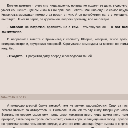
Воллен заметил что его спутница заснула, но виду не подал - ее дело, видно что и правда вымоталась. Да и любой вояка
умеет сон ценить, где бы и как бы ни пришлось спать. Машина еще не самое неудо
Кримхильд выспаться немного за время в пути. А он полюбуется на эту женщину,
выглядят... К чести Карла, за дорогой он, вопреки зрелищу, все же следил.
- Ангелов не встречал, сравнить не с кем.
- Усмехнулся он, -
А вот вал
экстремалки.
И направился вместе с Кримхильд к кабинету Штерна, который, ясное дело, уже, наверное, все глаза проглядел в
ожидании встречи, трудоголик коварный. Карл уважал командира за многое, но счита
надо бы.
- Входите.
- Пропустил даму вперед и последовал за ней.
2014-07-10 19:30:13
А командир шестой бронетанковой, тем не менее, расслаблялся. Сидя за письменным столом, он листал книгу "для
лёгкого чтения" за авторством Э. Роммеля. В общем-то эту книгу Штерн уже чит
Востоке, но совсем скоро ему предстояло, командуя всего лишь двумя пехотны
призрак", взять под контроль, быть может, самый хорошо защищённый город Евросоюз
не проливая крови германских солдат, иначе его имя навсегда будет смешано с гряз