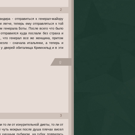
2
е легче, теперь ему отправляться к той
м генерала Боты. После всего что было
 отправился куда послали без страха и
м, что генерал все же женщина, притом
езло - сначала итальянки, а теперь и
я у дверей обиталища Кримхильд и в эти
0
3
ё чуть мокрых после душа плечах висел
ли хищным рубином, на губах появилась