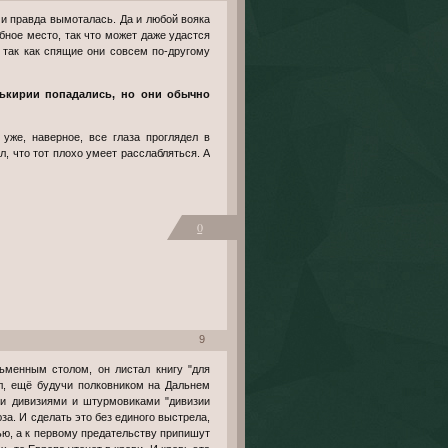
бное место, так что может даже удастся
 так как спящие они совсем по-другому
ькирии попадались, но они обычно
л, что тот плохо умеет расслабляться. А
0
9
ал, ещё будучи полковником на Дальнем
ми дивизиями и штурмовиками "дивизии
а. И сделать это без единого выстрела,
ью, а к первому предательству припишут