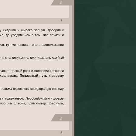
0
7
мо, да убедившись в том, что печати и
 как тут же поняла – она в расположении
лась в полный рост и попросила отвести
ахваливать. Показывай путь к своему
 весьма скромного коридора, где взгляду
ва африканера! Присоединяйся к моему
 изо рта Штерна, Кримхильда прыснула,
0
8