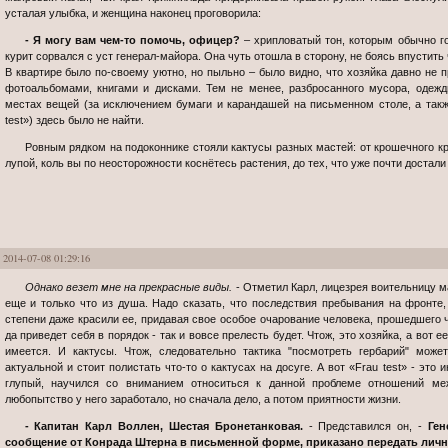
усталая улыбка, и женщина наконец проговорила:
- Я могу вам чем-то помочь, офицер?
– хрипловатый тон, которым обычно го
курит сорвался с уст генерал-майора. Она чуть отошла в сторону, не боясь впустить
В квартире было по-своему уютно, но пыльно – было видно, что хозяйка давно не 
фотоальбомами, книгами и дисками. Тем не менее, разбросанного мусора, одеж
местах вещей (за исключением бумаги и карандашей на письменном столе, а так
test») здесь было не найти.
Ровным рядком на подоконнике стояли кактусы разных мастей: от крошечного круглого, чьи иголки приходилось искать с
лупой, коль вы по неосторожности коснётесь растения, до тех, что уже почти достали
2014-07-08 01:29:16
Однако везет мне на прекрасные виды.
- Отметил Карл, лицезрея воительницу м
еще и только что из душа. Надо сказать, что последствия пребывания на фронте,
степени даже красили ее, придавая свое особое очарование человека, прошедшего ч
да приведет себя в порядок - так и вовсе прелесть будет. Чтож, это хозяйка, а вот е
имеется. И кактусы. Чтож, следовательно тактика "посмотреть гербарий" може
актуальной и стоит полистать что-то о кактусах на досуге. А вот «Frau test» - это 
глупый, научился со вниманием относиться к данной проблеме отношений м
любопытство у него заработало, но сначала дело, а потом приятности жизни.
- Капитан Карл Воллен, Шестая Бронетанковая.
- Представился он, -
Ген
сообщение от Конрада Штерна в письменной форме, приказано передать лично