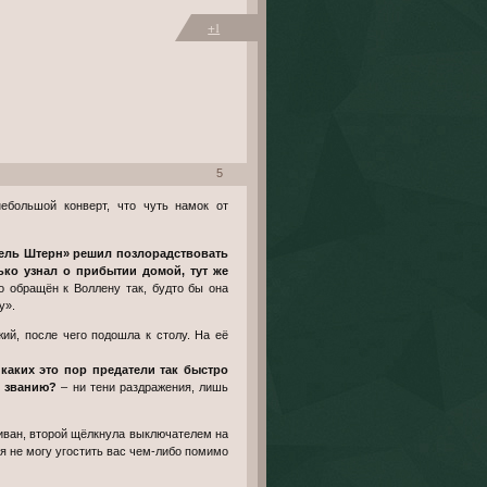
+1
5
ько узнал о прибытии домой, тут же
но обращён к Воллену так, будто бы она
у».
 каких это пор предатели так быстро
о званию?
– ни тени раздражения, лишь
иван, второй щёлкнула выключателем на
 я не могу угостить вас чем-либо помимо