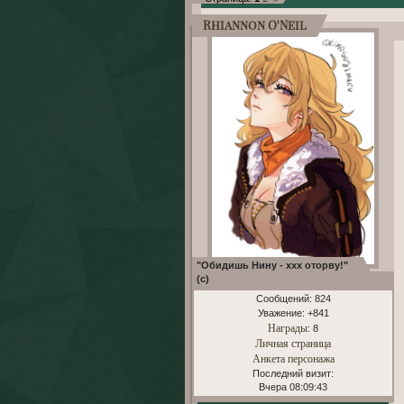
Rhiannon O'Neil
"Обидишь Нину - ххх оторву!"
(с)
Сообщений:
824
Уважение:
+841
Награды
: 8
Личная страница
Анкета персонажа
Последний визит:
Вчера 08:09:43