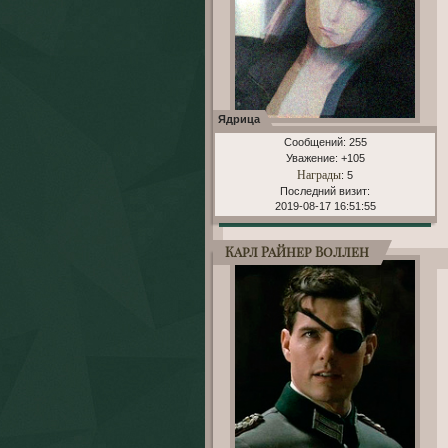
Ядрица
Сообщений:
255
Уважение:
+105
Награды
: 5
Последний визит:
2019-08-17 16:51:55
Карл Райнер Воллен