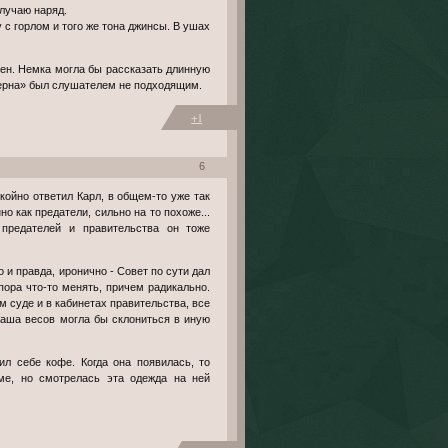
случаю наряд.
с горлом и того же тона джинсы. В ушах
чен. Немка могла бы рассказать длинную
терна» был слушателем не подходящим.
+1
6
койно ответил Карл, в общем-то уже так
о как предатели, сильно на то похоже...
 предателей и правительства он тоже
 и правда, иронично - Совет по сути дал
пора что-то менять, причем радикально.
 суде и в кабинетах правительства, все
чаша весов могла бы склониться в иную
л себе кофе. Когда она появилась, то
ме, но смотрелась эта одежда на ней