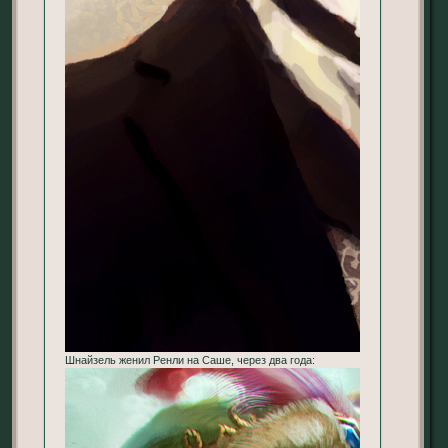
Шнайзель женил Ренли на Саше, через два года: