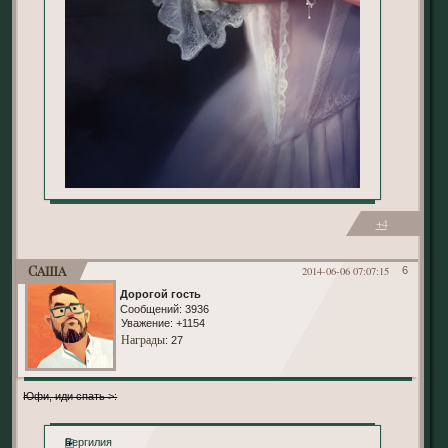
+4
Саша
2014-06-06 07:07:15
6
Дорогой гость
Сообщений:
3936
Уважение:
+1154
Награды
: 27
Юфи, иди спать >:
Вергилия