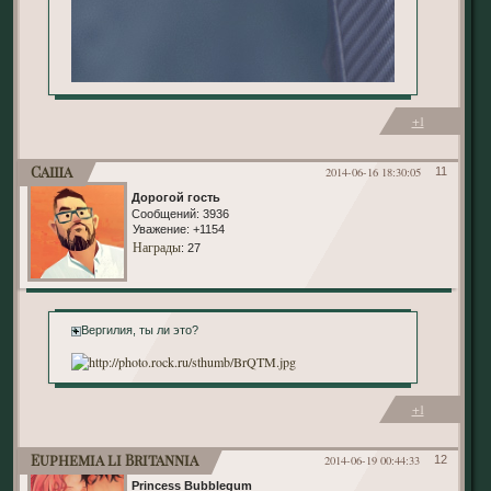
+1
Саша
2014-06-16 18:30:05
11
Дорогой гость
Сообщений:
3936
Уважение:
+1154
Награды
: 27
+ Вергилия, ты ли это?
+1
Euphemia li Britannia
2014-06-19 00:44:33
12
Princess Bubblegum