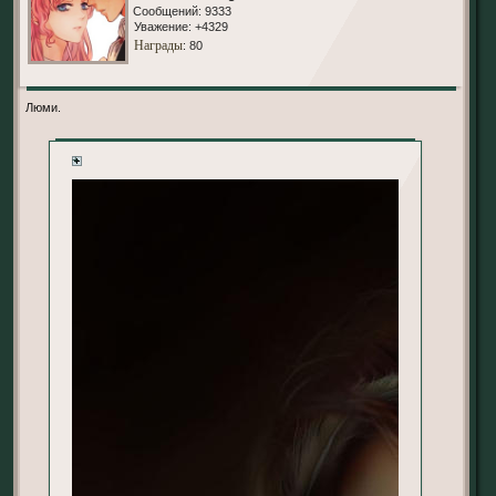
Сообщений:
9333
Уважение:
+4329
Награды
: 80
Люми.
+