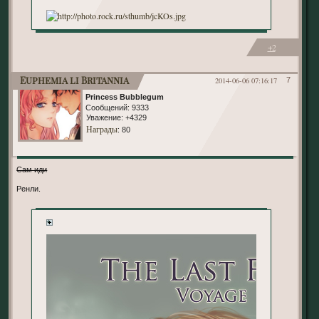
+2
Euphemia li Britannia
2014-06-06 07:16:17
7
Princess Bubblegum
Сообщений:
9333
Уважение:
+4329
Награды
: 80
Сам иди
Ренли.
+