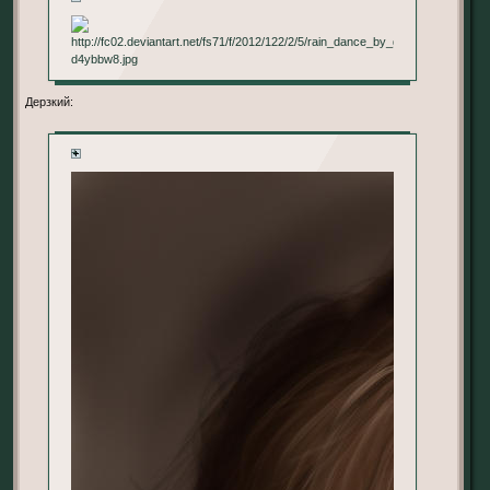
Дерзкий:
+