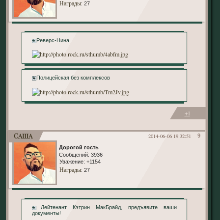
Награды
: 27
+ Реверс-Нина
+ Полицейская без комплексов
+1
Саша
2014-06-06 19:32:51
9
Дорогой гость
Сообщений:
3936
Уважение:
+1154
Награды
: 27
+ Лейтенант Кэтрин МакБрайд, предъявите ваши
документы!