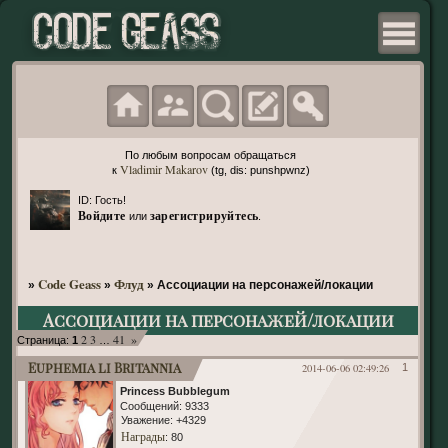
По любым вопросам обращаться
Vladimir Makarov
к
(tg, dis: punshpwnz)
ID: Гость!
Войдите
зарегистрируйтесь
или
.
Code Geass
Флуд
»
»
»
Ассоциации на персонажей/локации
Ассоциации на персонажей/локации
2
3
41
»
Страница:
1
…
Euphemia li Britannia
2014-06-06 02:49:26
1
Princess Bubblegum
Сообщений:
9333
Уважение:
+4329
Награды
: 80