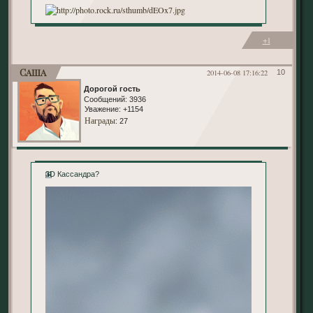
+1
Саша
2014-06-08 17:16:22
10
Дорогой гость
Сообщений:
3936
Уважение:
+1154
Награды
: 27
3D Кассандра?