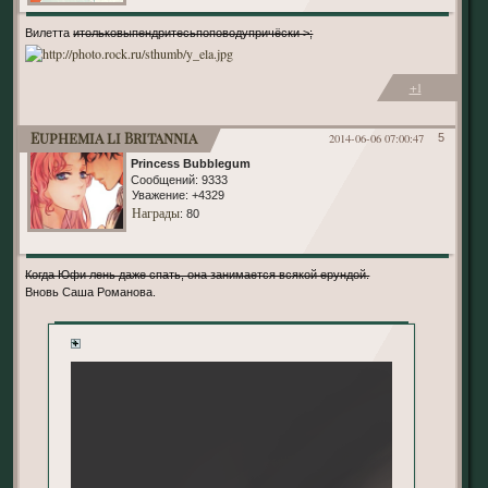
Вилетта
итольковыпендритесьпоповодупричёски >;
+1
Euphemia li Britannia
2014-06-06 07:00:47
5
Princess Bubblegum
Сообщений:
9333
Уважение:
+4329
Награды
: 80
Когда Юфи лень даже спать, она занимается всякой ерундой.
Вновь Саша Романова.
+