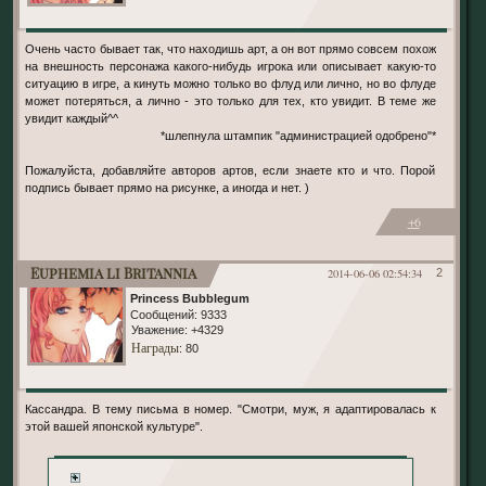
Очень часто бывает так, что находишь арт, а он вот прямо совсем похож
на внешность персонажа какого-нибудь игрока или описывает какую-то
ситуацию в игре, а кинуть можно только во флуд или лично, но во флуде
может потеряться, а лично - это только для тех, кто увидит. В теме же
увидит каждый^^
*шлепнула штампик "администрацией одобрено"*
Пожалуйста, добавляйте авторов артов, если знаете кто и что. Порой
подпись бывает прямо на рисунке, а иногда и нет. )
+6
Euphemia li Britannia
2014-06-06 02:54:34
2
Princess Bubblegum
Сообщений:
9333
Уважение:
+4329
Награды
: 80
Кассандра. В тему письма в номер. "Смотри, муж, я адаптировалась к
этой вашей японской культуре".
+