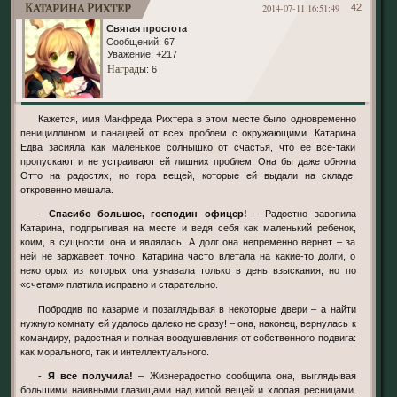
Катарина Рихтер
2014-07-11 16:51:49
42
Святая простота
Сообщений:
67
Уважение:
+217
Награды
: 6
Кажется, имя Манфреда Рихтера в этом месте было одновременно
пенициллином и панацеей от всех проблем с окружающими. Катарина
Едва засияла как маленькое солнышко от счастья, что ее все-таки
пропускают и не устраивают ей лишних проблем. Она бы даже обняла
Отто на радостях, но гора вещей, которые ей выдали на складе,
откровенно мешала.
-
Спасибо большое, господин офицер!
– Радостно завопила
Катарина, подпрыгивая на месте и ведя себя как маленький ребенок,
коим, в сущности, она и являлась. А долг она непременно вернет – за
ней не заржавеет точно. Катарина часто влетала на какие-то долги, о
некоторых из которых она узнавала только в день взыскания, но по
«счетам» платила исправно и старательно.
Побродив по казарме и позаглядывая в некоторые двери – а найти
нужную комнату ей удалось далеко не сразу! – она, наконец, вернулась к
командиру, радостная и полная воодушевления от собственного подвига:
как морального, так и интеллектуального.
-
Я все получила!
– Жизнерадостно сообщила она, выглядывая
большими наивными глазищами над кипой вещей и хлопая ресницами.