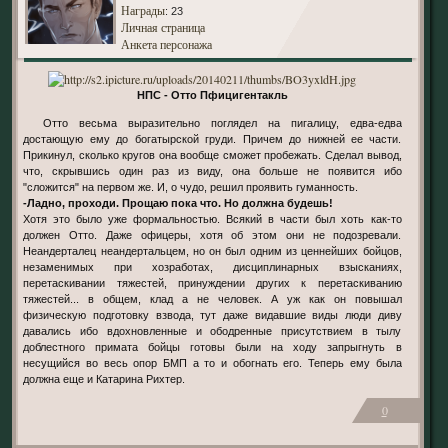
Награды
: 23
Личная страница
Анкета персонажа
НПС - Отто Пфицигентакль
Отто весьма выразительно поглядел на пигалицу, едва-едва
достающую ему до богатырской груди. Причем до нижней ее части.
Прикинул, сколько кругов она вообще сможет пробежать. Сделал вывод,
что, скрывшись один раз из виду, она больше не появится ибо
"сложится" на первом же. И, о чудо, решил проявить гуманность.
-Ладно, проходи. Прощаю пока что. Но должна будешь!
Хотя это было уже формальностью. Всякий в части был хоть как-то
должен Отто. Даже офицеры, хотя об этом они не подозревали.
Неандерталец неандертальцем, но он был одним из ценнейших бойцов,
незаменимых при хозработах, дисциплинарных взысканиях,
перетаскивании тяжестей, принуждении других к перетаскиванию
тяжестей... в общем, клад а не человек. А уж как он повышал
физическую подготовку взвода, тут даже видавшие виды люди диву
давались ибо вдохновленные и ободренные присутствием в тылу
доблестного примата бойцы готовы были на ходу запрыгнуть в
несущийся во весь опор БМП а то и обогнать его. Теперь ему была
должна еще и Катарина Рихтер.
0