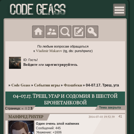
По любым вопросам обращаться
Vladimir Makarov
к
(tg, dis: punshpwnz)
ID: Гость!
Войдите
зарегистрируйтесь
или
.
Code Geass
События игры
Флэшбеки
»
»
»
»
04-07.17. Треш, угар и со
04-07.17. Треш, угар и содомия в шестой
бронетанковой
«
1
2
Тема закрыта
Страница:
3
Манфред Рихтер
2014-07-03 19:52:39
41
Один очень злой наёмник
Сообщений:
445
Уважение:
+1606