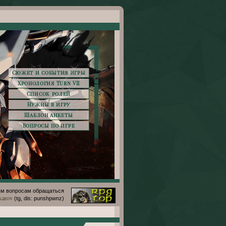
Сюжет и события игры
Хронология Turn VII
Список ролей
Нужны в игру
Шаблон анкеты
Вопросы по игре
м вопросам обращаться
karov
(tg, dis: punshpwnz)