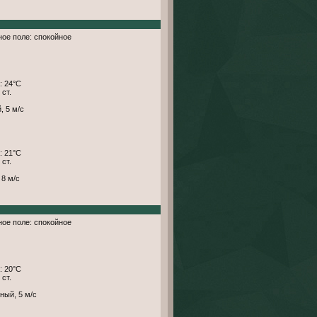
тное поле: спокойное
: 24°С
 ст.
, 5 м/с
: 21°С
 ст.
 8 м/с
тное поле: спокойное
: 20°С
 ст.
ный, 5 м/с