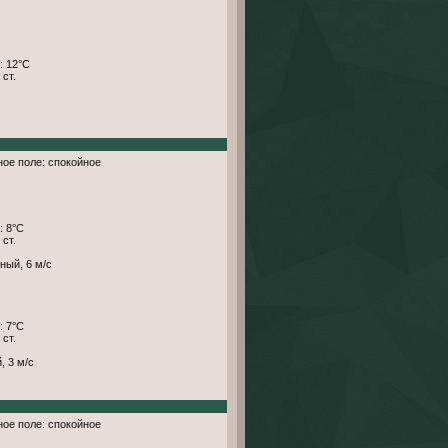
: 12°С
 ст.
тное поле: спокойное
: 8°С
 ст.
ный, 6 м/с
: 7°С
 ст.
, 3 м/с
тное поле: спокойное