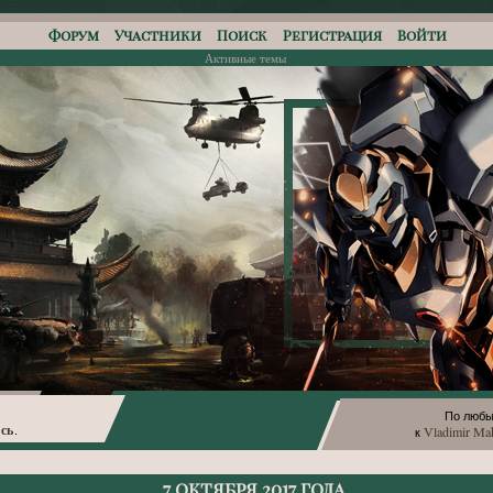
Форум
Участники
Поиск
Регистрация
Войти
Активные темы
По любы
сь
Vladimir Ma
.
к
7 октября 2017 года