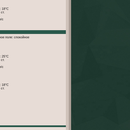
: 18°С
 ст.
м/с
тное поле: спокойное
: 25°С
 ст.
м/с
: 18°С
 ст.