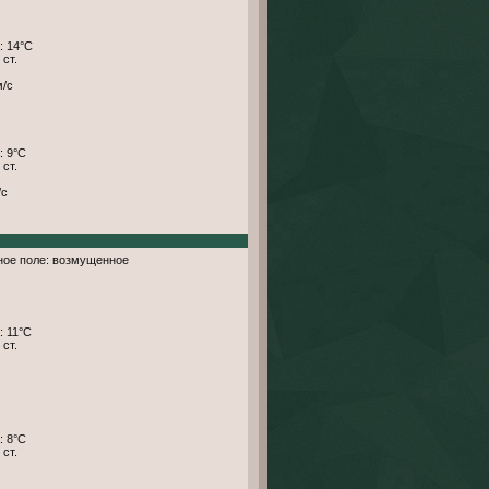
: 14°С
 ст.
м/с
: 9°С
 ст.
/с
тное поле: возмущенное
: 11°С
 ст.
: 8°С
 ст.