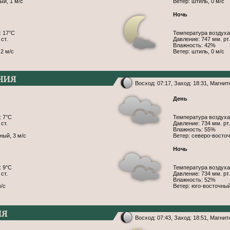
ый, 1 м/с
Ветер: штиль, 0 м/с
Ночь
: 17°С
Температура воздуха
ст.
Давление: 747 мм. рт.
Влажность: 42%
 2 м/с
Ветер: штиль, 0 м/с
ния
Восход: 07:17, Заход: 18:31, Магни
День
: 7°С
Температура воздуха
ст.
Давление: 734 мм. рт.
Влажность: 55%
ный, 3 м/с
Ветер: северо-восточ
Ночь
: 9°С
Температура воздуха
ст.
Давление: 734 мм. рт.
Влажность: 52%
м/с
Ветер: юго-восточный
ия
Восход: 07:43, Заход: 18:51, Магни