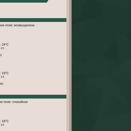
тное поле: возмущенное
: 24°С
 ст.
/с
: 19°С
 ст.
м/с
ое поле: спокойное
: 16°С
 ст.