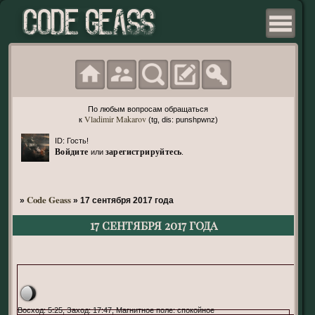
По любым вопросам обращаться
Vladimir Makarov
к
(tg, dis: punshpwnz)
ID: Гость!
Войдите
зарегистрируйтесь
или
.
Code Geass
»
»
17 сентября 2017 года
17 сентября 2017 года
Нео-Токио, 11 сектор
Восход: 5:25, Заход: 17:47, Магнитное поле: спокойное